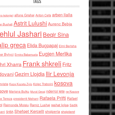
TAGS
arben llalla
alfons Grishaj
Anton Cefa
no kolonjari
Astrit Lulushi
Aurenc Bebja
an Bushati
ehlul Jashari
Beqir Sina
alip greca
Elida Buçpapaj
Elmi Berisha
Eugjen Merlika
er Bytyci
Ermira Babamusta
Frank shkreli
hri Xharra
Fritz
Ilir Levonja
Gezim Llojdia
dovani
kosova
rviste
Kolec Traboini
Keze Kozeta Zylo
sove
nderroi jete
Marjana Bulku
ne Kosove
Murat Gecaj
Rafaela Prifti
Rafael
e Tereza
presidenti Nishani
qi
Raimonda Moisiu
Ramiz Lushaj
reshat kripa
Sadik
Shefqet Kercelli
shqiperia
hani
shqiptaret
SHBA