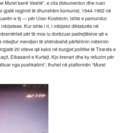
dhe Muret kanë Veshë”, e cila dokumenton dhe ruan
uar gjatë regjimit të dhunshëm komunist, 1944-1992 në
kuarën e tij — për Uran Kostrecin, ishte e pamundur.
bijetese. Kur ishte i ri, i mbijetoi diktaturës në
dosmërisë për të mos iu dorëzuar padrejtësive që e
për ta mbajtur mendjen të shëndoshë përfshinin mësimin
gjatë 20 viteve që kaloi në burgjet politike të Tiranës e
açit, Elbasanit e Kurtajt. Kjo krenari dhe ky refuzim për
ëtuar nga pushkatimi”, thuhet në platformën “Muret