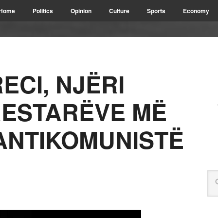
Home
Politics
Opinion
Culture
Sports
Economy
ECI, NJËRI
RESTARËVE MË
ANTIKOMUNISTË