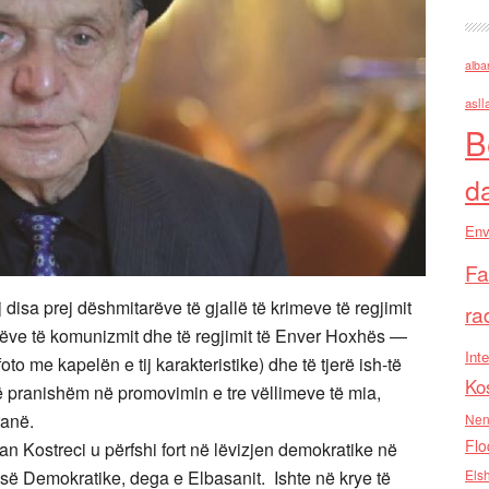
alba
asll
B
d
Env
Fa
 disa prej dëshmitarëve të gjallë të krimeve të regjimit
ra
ve të komunizmit dhe të regjimit të Enver Hoxhës —
Inte
to me kapelën e tij karakteristike) dhe të tjerë ish-të
Ko
të pranishëm në promovimin e tre vëllimeve të mia,
ranë.
Nen
Flo
ran Kostreci u përfshi fort në lëvizjen demokratike në
Els
isë Demokratike, dega e Elbasanit. Ishte në krye të