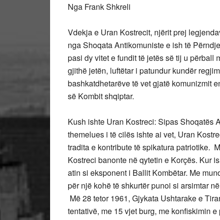
Nga Frank Shkreli
Vdekja e Uran Kostrecit, njërit prej legjend
nga Shoqata Antikomuniste e ish të Përndje
pasi dy vitet e fundit të jetës së tij u përbal
gjithë jetën, luftëtar i patundur kundër regjim
bashkatdhetarëve të vet gjatë komunizmit env
së Kombit shqiptar.
Kush ishte Uran Kostreci: Sipas Shoqatës An
themelues i të cilës ishte ai vet, Uran Kost
tradita e kontribute të spikatura patriotike.
Kostreci banonte në qytetin e Korçës. Kur i
atin si eksponent i Ballit Kombëtar. Me mun
për një kohë të shkurtër punoi si arsimtar në
Më 28 tetor 1961, Gjykata Ushtarake e Tiran
tentativë, me 15 vjet burg, me konfiskimin 