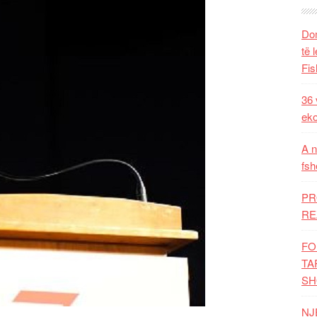
Dom
të 
Fis
36 
eko
A n
fsh
PR
RE
FO
TA
SH
NJ