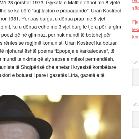
Gr
 Më 28 qershor 1973, Gjykata e Matit e dënoi me 8 vjetë
sfi
 dhe se ka bërë “agjitacion e propagandë”. Uran Kostreci
rshor 1981. Por pas burgut u dënua prap me 5 vjet
Fja
qinit, ku u dënua edhe me 3 vjet burg të tjera për largim
lek
te poezi që në gjimnaz, por nuk mundi të botohej për
kom
pas rënies së regjimit komunist. Uran Kostreci ka botuar
 të njohurat është poema “Epopeja e karkalecave”, të
 dhe mundi ta nxirrte që aty sepse e mësoi përmendësh.
uniste të Shqipërisë dhe anëtar i kryesisë kombëtare
Kat
ktori e botuesi i parë i gazetës Liria, gazetë e të
Ark