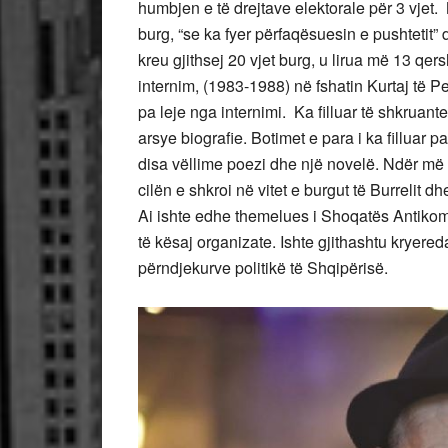
humbjen e të drejtave elektorale për 3 vjet.
burg, “se ka fyer përfaqësuesin e pushtetit”
kreu gjithsej 20 vjet burg, u lirua më 13 qe
internim, (1983-1988) në fshatin Kurtaj të Pe
pa leje nga internimi. Ka filluar të shkruan
arsye biografie. Botimet e para i ka filluar 
disa vëllime poezi dhe një novelë. Ndër më
cilën e shkroi në vitet e burgut të Burrelit
Ai ishte edhe themelues i Shoqatës Antikom
të kësaj organizate. Ishte gjithashtu kryereda
përndjekurve politikë të Shqipërisë.