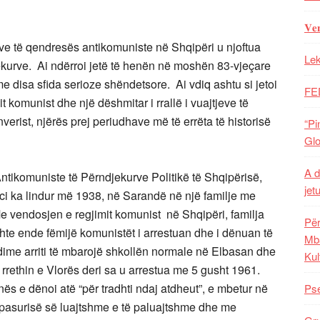
𝐕𝐞
ave të qendresës antikomuniste në Shqipëri u njoftua
Lek
kurve. Ai ndërroi jetë të henën në moshën 83-vjeçare
l me disa sfida serioze shëndetsore. Ai vdiq ashtu si jetoi
FE
it komunist dhe një dëshmitar i rrallë i vuajtjeve të
erist, njërës prej periudhave më të errëta të historisë
“Pi
Glo
A d
tikomuniste të Përndjekurve Politikë të Shqipërisë,
jet
reci ka lindur më 1938, në Sarandë në një familje me
 Me vendosjen e regjimit komunist në Shqipëri, familja
Për
shte ende fëmijë komunistët i arrestuan dhe i dënuan të
Mba
dime arriti të mbarojë shkollën normale në Elbasan dhe
Kul
 rrethin e Vlorës deri sa u arrestua me 5 gusht 1961.
ës e dënoi atë “për tradhti ndaj atdheut”, e mbetur në
Pse
e pasurisë së luajtshme e të paluajtshme dhe me