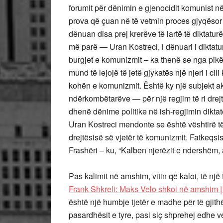
forumit për dënimin e gjenocidit komunist n
prova që çuan në të vetmin proces gjyqësor
dënuan disa prej krerëve të lartë të diktatu
më parë — Uran Kostreci, i dënuari i diktatu
burgjet e komunizmit – ka thenë se nga pik
mund të lejojë të jetë gjykatës një njeri i c
kohën e komunizmit. Është ky një subjekt 
ndërkombëtarëve — për një regjim të ri drej
dhenë dënime politike në ish-regjimin dikta
Uran Kostreci mendonte se është vështirë të
drejtësisë së vjetër të komunizmit. Fatkeqs
Frashëri – ku, “Kalben njerëzit e ndershëm, a
Pas kalimit në amshim, vitin që kaloi, të një 
Frank Shkreli: Maks Velo shkoi në amshim |
është një humbje tjetër e madhe për të gjit
pasardhësit e tyre, pasi siç shprehej edhe 