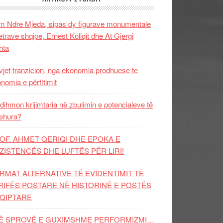
 Ndre Mjeda, sipas dy figurave monumentale
letrave shqipe, Ernest Koliqit dhe At Gjergj
hta
vjet tranzicion, nga ekonomia prodhuese te
nomia e përfitimit
dihmon krijimtaria në zbulimin e potencialeve të
ehura?
OF. AHMET QERIQI DHE EPOKA E
ZISTENCЁS DHE LUFTЁS PЁR LIRI!
RMAT ALTERNATIVE TË EVIDENTIMIT TË
RIFËS POSTARE NË HISTORINË E POSTËS
QIPTARE
Ë SPROVË E GUXIMSHME PERFORMIZMI…