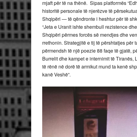
mjaft për të na thënë. Sipas platformës “E
historitë personale të njerëzve të përsekut
Shqipëri — të qëndronte i heshtur për të sh
“Jeta e Uranit ishte shembull rezistence dhe m
Shqipëri përmes forcës së mendjes dhe ven
rrethonin. Strategjitë e tij të përshtatjes 
përmendsh të një poezie 88 faqe të gjatë, për
Burrelit dhe kampet e internimit të Tiranës, L
të rënë në dorë të armikut mund ta kenë shp
kanë Veshë”.