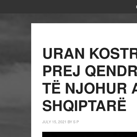
URAN KOSTR
PREJ QEND
TË NJOHUR 
SHQIPTARË
JULY 15, 2021
BY
S P