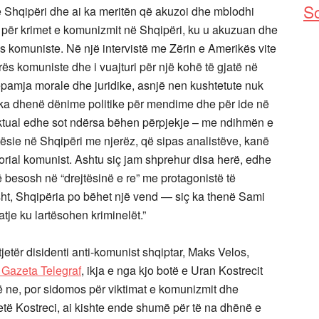
So
ë Shqipëri dhe ai ka meritën që akuzoi dhe mblodhi
 për krimet e komunizmit në Shqipëri, ku u akuzuan dhe
rës komuniste. Në një intervistë me Zërin e Amerikës vite
rës komuniste dhe i vuajturi për një kohë të gjatë në
ëpamja morale dhe juridike, asnjë nen kushtetute nuk
ili ka dhenë dënime politike për mendime dhe për ide në
aktual edhe sot ndërsa bëhen përpjekje – me ndihmën e
tësie në Shqipëri me njerëz, që sipas analistëve, kanë
torial komunist. Ashtu siç jam shprehur disa herë, edhe
 besosh në “drejtësinë e re” me protagonistë të
isht, Shqipëria po bëhet një vend — siç ka thenë Sami
tje ku lartësohen kriminelët.”
tjetër disidenti anti-komunist shqiptar, Maks Velos,
 Gazeta Telegraf
, ikja e nga kjo botë e Uran Kostrecit
hë ne, por sidomos për viktimat e komunizmit dhe
vetë Kostreci, ai kishte ende shumë për të na dhënë e