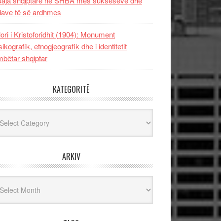
uaja shqiptare në SHBA mes sukseseve dhe
dave të së ardhmes
lori i Kristoforidhit (1904): Monument
sikografik, etnogjeografik dhe i identitetit
bëtar shqiptar
KATEGORITË
egoritë
ARKIV
iv