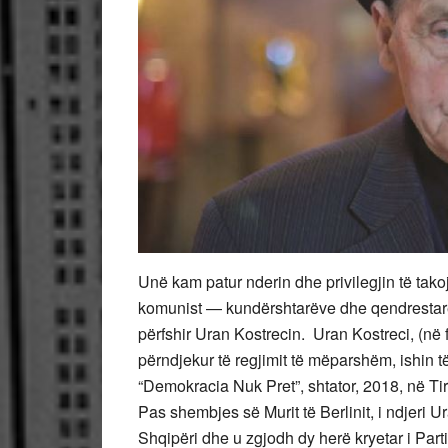
Unë kam patur nderin dhe privilegjin të takoj
komunist — kundërshtarëve dhe qendrestarë
përfshir Uran Kostrecin. Uran Kostreci, (në fo
përndjekur të regjimit të mëparshëm, ishin 
“Demokracia Nuk Pret”, shtator, 2018, në Ti
Pas shembjes së Murit të Berlinit, i ndjeri U
Shqipëri dhe u zgjodh dy herë kryetar i Part