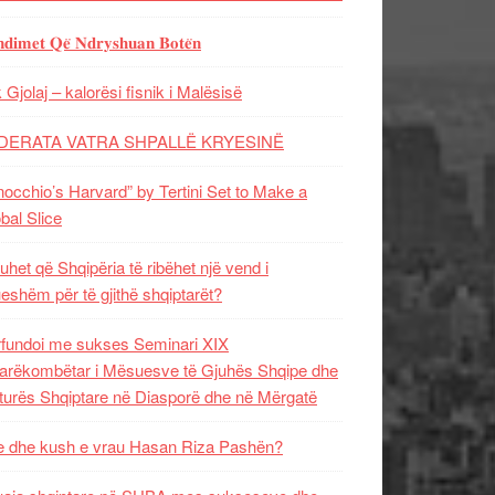
𝐝𝐢𝐦𝐞𝐭 𝐐𝐞̈ 𝐍𝐝𝐫𝐲𝐬𝐡𝐮𝐚𝐧 𝐁𝐨𝐭𝐞̈𝐧
 Gjolaj – kalorësi fisnik i Malësisë
DERATA VATRA SHPALLË KRYESINË
nocchio’s Harvard” by Tertini Set to Make a
bal Slice
uhet që Shqipëria të ribëhet një vend i
ueshëm për të gjithë shqiptarët?
fundoi me sukses Seminari XIX
rëkombëtar i Mësuesve të Gjuhës Shqipe dhe
turës Shqiptare në Diasporë dhe në Mërgatë
 dhe kush e vrau Hasan Riza Pashën?