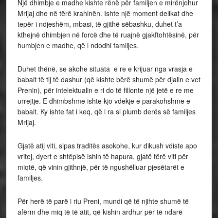
Një dhimbje e madhe kishte rënë për familjen e mirënjohur
Mrijaj dhe në tërë krahinën. Ishte një moment delikat dhe
tepër i ndjeshëm, mbasi, të gjithë sëbashku, duhet t’a
kthejnë dhimbjen në forcë dhe të ruajnë gjakftohtësinë, për
humbjen e madhe, që i ndodhi familjes.
Duhet thënë, se akohe situata e re e krijuar nga vrasja e
babait të tij të dashur (që kishte bërë shumë për djalin e vet
Prenin), për intelektualin e ri do të fillonte një jetë e re me
urrejtje. E dhimbshme ishte kjo vdekje e parakohshme e
babait. Ky ishte fat i keq, që i ra si plumb derës së familjes
Mrijaj.
Gjatë atij viti, sipas traditës asokohe, kur dikush vdiste apo
vritej, dyert e shtëpisë ishin të hapura, gjatë tërë viti për
miqtë, që vinin gjithnjë, për të ngushëlluar pjesëtarët e
familjes.
Për herë të parë i riu Preni, mundi që të njihte shumë të
afërm dhe miq të të atit, që kishin ardhur për të ndarë