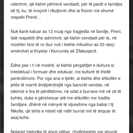
nderimin, që kishin përherë vendasit, për të parët e familjes
së tij, ku, të moçmit i rikujtonin dhe ia thonin me shumë
respekt Prenit…
Nuk kanë kaluar as 12 muaj nga tragjedia në familje, Preni,
falë respektit dhe admirimit, që kishin vendasit për te, në
moshën fare të re (kur nuk i kishte mbushur as 20 vjeç)
emërohet si Kryetar i Komunës së Zllakuqanit.
Edhe pse i ri në moshë, ai kishte përgatitjet e duhura si
intelektual i formuar dhe edukuar, me kulturë të thellë
perëndimore. Por nga ana e tjetër, ai kishte dhe shkollën e
jetës të marrë drejtpërdrejtë nga banorët vendas, në
takimet e lira të përditshme, në odat e burrave më në zë të
kohës, duke e gërshetuar atë me shkollën me tradita
familjare, dhënë në mënyrë të vijueshme nga babai i tij
Nikolla, që ishte e mbeti një ndër burrat më të shquar të
asaj kohe.
Ngjarjet historike të atyre vitëve, zhvilloheshin me shumë