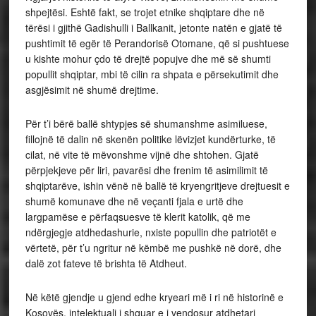
shpejtësi. Eshtë fakt, se trojet etnike shqiptare dhe në
tërësi i gjithë Gadishulli i Ballkanit, jetonte natën e gjatë të
pushtimit të egër të Perandorisë Otomane, që si pushtuese
u kishte mohur çdo të drejtë popujve dhe më së shumti
popullit shqiptar, mbi të cilin ra shpata e përsekutimit dhe
asgjësimit në shumë drejtime.
Për t’i bërë ballë shtypjes së shumanshme asimiluese,
fillojnë të dalin në skenën politike lëvizjet kundërturke, të
cilat, në vite të mëvonshme vijnë dhe shtohen. Gjatë
përpjekjeve për liri, pavarësi dhe frenim të asimilimit të
shqiptarëve, ishin vënë në ballë të kryengritjeve drejtuesit e
shumë komunave dhe në veçanti fjala e urtë dhe
largpamëse e përfaqsuesve të klerit katolik, që me
ndërgjegje atdhedashurie, nxiste popullin dhe patriotët e
vërtetë, për t’u ngritur në këmbë me pushkë në dorë, dhe
dalë zot fateve të brishta të Atdheut.
Në këtë gjendje u gjend edhe kryeari më i ri në historinë e
Kosovës, intelektuali i shquar e i vendosur atdhetari