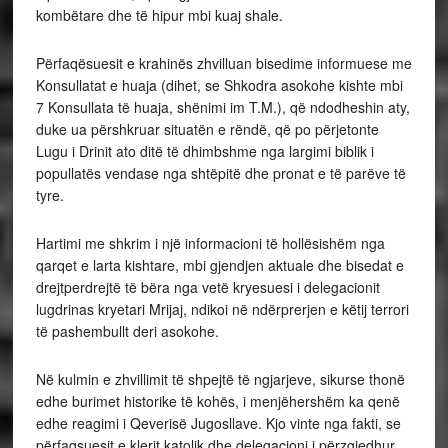
kombëtare dhe të hipur mbi kuaj shale.
Përfaqësuesit e krahinës zhvilluan bisedime informuese me
Konsullatat e huaja (dihet, se Shkodra asokohe kishte mbi
7 Konsullata të huaja, shënimi im T.M.), që ndodheshin aty,
duke ua përshkruar situatën e rëndë, që po përjetonte
Lugu i Drinit ato ditë të dhimbshme nga largimi biblik i
popullatës vendase nga shtëpitë dhe pronat e të parëve të
tyre.
Hartimi me shkrim i një informacioni të hollësishëm nga
qarqet e larta kishtare, mbi gjendjen aktuale dhe bisedat e
drejtperdrejtë të bëra nga vetë kryesuesi i delegacionit
lugdrinas kryetari Mrijaj, ndikoi në ndërprerjen e këtij terrori
të pashembullt deri asokohe.
Në kulmin e zhvillimit të shpejtë të ngjarjeve, sikurse thonë
edhe burimet historike të kohës, i menjëhershëm ka qenë
edhe reagimi i Qeverisë Jugosllave. Kjo vinte nga fakti, se
përfaqsuesit e klerit katolik dhe delegacioni i përzgjedhur