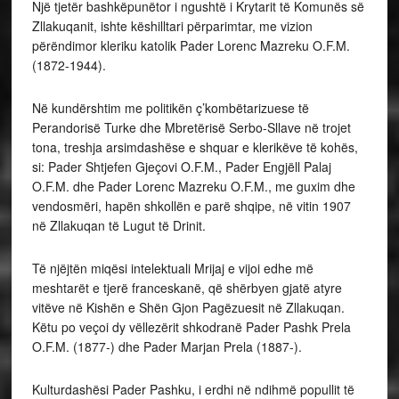
Një tjetër bashkëpunëtor i ngushtë i Krytarit të Komunës së
Zllakuqanit, ishte këshilltari përparimtar, me vizion
përëndimor kleriku katolik Pader Lorenc Mazreku O.F.M.
(1872-1944).
Në kundërshtim me politikën ç’kombëtarizuese të
Perandorisë Turke dhe Mbretërisë Serbo-Sllave në trojet
tona, treshja arsimdashëse e shquar e klerikëve të kohës,
si: Pader Shtjefen Gjeçovi O.F.M., Pader Engjëll Palaj
O.F.M. dhe Pader Lorenc Mazreku O.F.M., me guxim dhe
vendosmëri, hapën shkollën e parë shqipe, në vitin 1907
në Zllakuqan të Lugut të Drinit.
Të njëjtën miqësi intelektuali Mrijaj e vijoi edhe më
meshtarët e tjerë franceskanë, që shërbyen gjatë atyre
vitëve në Kishën e Shën Gjon Pagëzuesit në Zllakuqan.
Këtu po veçoi dy vëllezërit shkodranë Pader Pashk Prela
O.F.M. (1877-) dhe Pader Marjan Prela (1887-).
Kulturdashësi Pader Pashku, i erdhi në ndihmë popullit të