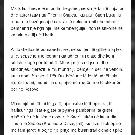
Midis kujtimeve të shumta, tregohet, se si një burrë i njohur
dhe autoritativ nga Thethi i Shalës, i quajtur Sadri Luka, iu
afrua me buzëqeshje burrave të delegacionit dhe mbasi i
përshënd një nga një, me këmbëngulje i fton të shkojnë në
konakun e tij në Theth.
Ai, iu drejtua të porsaardhurve, se sot jeni të gjithë miq tek
unë, sepse jeni të lodhur nga udhëtimi i gjatë dhe keni
sërisht rrugë për të bërë. Mbas pritjes miqsore dhe
shlodhjes, njërëzit e mi, mund t’ju përcjellin deri në vendin,
ku ju doni të shkoni. Për t’ua bërë me të lehtë udhëtimin,
njerëzit e mi, mund t’ju drejtojnë në rrugën me të shkurtër
për në Kosovë.
Mbas një udhëtimi të gjatë, bjeshkëve të thepisura, të
harlisur nga lisat e gjatë të pyjeve pambarim, të gjithë
mbërrijnë në kullën e njohur të Sadri Lukës në katundin
Theth të Shalës (Krahina e Dukagjinit), ku, i zoti i shtëpisë
me familjarët, u bëjnë një pritje me bujari tradicionale tipike