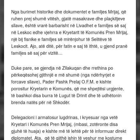
Nga burimet historike dhe dokumentet e familjes Mrijaj, që
ruhen prej shumë vitësh, gjatë masakrave dhe plaçkitjeve
sllave, është vrarë barbarisht në Livadhet e familjes së saj
në Leskoc edhe vjehrra e Kryetarit të Komunës Pren Mrijaj,
një bij fisnike e familjes së mirënjohur të Selitëve të
Leskocit. Ajo, atë ditë, për fatin e saj të ithtë, u gjend pranë
familjes së saj për vizitë…
Duke pare, se gjendja në Zllakuqan dhe rrethina po
përkeqësohej gjithnjë e më shumë (nga ndërhyrjet e
forcave sllave), Pader Pashk Prelaj O.F.M. e kishte
porositur Kryetarin e Komunës, që me shpejtësi urgjente,
të bashkoi disa burra të Lugut të Drinit dhe të udhëtonin
brenda natës për në Shkodër.
Delegacioni i armatosur lugdrinas, i kryesuar nga vetë
Kryetari i Komunës Pren Mrijaj, (mbasi, zotëronte disa
gjuhë të huaja) e kishte më të lehtë për të informuar direkt
diplomatet. Ata, që të gjithë ishin të veshur me kostume