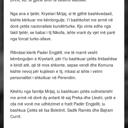
Nga ana e tjetër, Kryetari Mrijaj, si të gjithë bashkvedasit,
kishte kërkuar me këmbngulje, t’i bashkohet me armë në
dorë çetës nacionaliste kundërturke. Kjo vinte edhe nga
fakti tjetër, se babai i tij Nikolla, ishte vrarë dy vjet më parë
nga forcat turko-sllave.
Rilindasi klerik Pader Engjëlli, me të marrë vesht
këmbnguljen e Kryetarit, për t’iu bashkuar çetës liridashëse
e bindi atë, që të mos shkonte, sepse vendi dhe Komuna
kishte nevoj për kujdesin e tij, mbasi ai ishte i vetmi
personalitet i shkolluar në Perendim.
Kështu nga familja Mrijaj, iu bashkuan çetës vullnetarisht
me armë në dorë dy antarë të saj Preka dhe Lleshi, çetë e
cila më vonë me udhëzimet e fratit Padër Engjellit, iu
bashkua Çetës së Isa Boletinit, Sadik Ramës dhe Bajram
Currit.