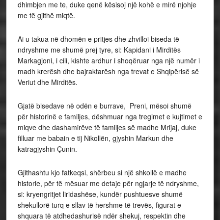
dhimbjen me te, duke qenë kësisoj një kohë e mirë njohje
me të gjithë miqtë.
Ai u takua në dhomën e pritjes dhe zhvilloi biseda të
ndryshme me shumë prej tyre, si: Kapidani i Mirditës
Markagjoni, i cili, kishte ardhur i shoqëruar nga një numër i
madh krerësh dhe bajraktarësh nga trevat e Shqipërisë së
Veriut dhe Mirditës.
Gjatë bisedave në odën e burrave, Preni, mësoi shumë
për historinë e familjes, dëshmuar nga tregimet e kujtimet e
miqve dhe dashamirëve të familjes së madhe Mrijaj, duke
filluar me babain e tij Nikollën, gjyshin Markun dhe
katragjyshin Çunin.
Gjithashtu kjo fatkeqsi, shërbeu si një shkollë e madhe
historie, për të mësuar me detaje për ngjarje të ndryshme,
si: kryengritjet liridashëse, kundër pushtuesve shumë
shekullorë turq e sllav të hershme të trevës, figurat e
shquara të atdhedashurisë ndër shekuj, respektin dhe