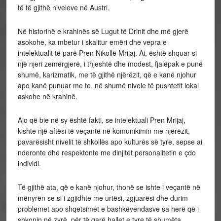
të të gjithë niveleve në Austri.
Në historinë e krahinës së Lugut të Drinit dhe më gjerë
asokohe, ka mbetur i skalitur emëri dhe vepra e
intelektualit të parë Pren Nikollë Mrijaj. Ai, është shquar si
një njeri zemërgjerë, i thjeshtë dhe modest, fjalëpak e punë
shumë, karizmatik, me të gjithë njërëzit, që e kanë njohur
apo kanë punuar me te, në shumë nivele të pushtetit lokal
askohe në krahinë.
Ajo që bie në sy është fakti, se intelektuali Pren Mrijaj,
kishte një aftësi të veçantë në komunikimin me njërëzit,
pavarësisht nivelit të shkollës apo kulturës së tyre, sepse ai
nderonte dhe respektonte me dinjitet personalitetin e çdo
individi.
Të gjithë ata, që e kanë njohur, thonë se ishte i veçantë në
mënyrën se si i zgjidhte me urtësi, zgjuarësi dhe durim
problemet apo shqetsimet e bashkëvendasve sa herë që i
shkonin në zyrë, për të qarë hallet e tyre të shumëta.