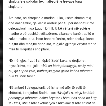
shqiptare e spikatur tek malësorët e trevave tona
shqiptare.
Atë natë, në shtepinë e madhe Luka, kishte shumë miq
dhe dashamirë, që kishin ardhur për t’u përshëndetur me
delegacionin nga Lugu i Drinit. U bë vërtetë një sofër e
madhe e përbashkët vëllazërore, sikurse e kanë traditë e
zakon malet tona. Këto banorë fisnikë, ndër shekuj, kanë
ruajtur dhe mbajnë ende sot, të gjallë gjithnjë virtytet më të
mira të mikpritjes shqiptare.
Në mëngjez, i zoti i shtëpisë Sadri Luka, u drejtohet
mysafirëve, me fjalët: “
Më ka bërë përshtypje, se ky më i
riu, që ju prin juve, pothuajse gjatë gjithë kohës mbr
ëmë
nuk ka folur fare
.”
Një antarë i delegacionit, që ishte më afër të zotit të
shtëpisë, i drejtohet Sadriut, se: “
Ky djali i ri, që ju ka bërë
përshtypje mbr
ë
më, është Kryetari i Komunës sonë në Lug
të Drinit, dhe është i vëtmi njeri i shkolluar jashtë shtetit në