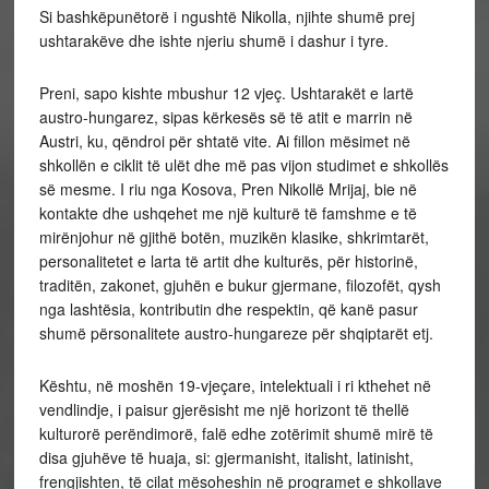
Si bashkëpunëtorë i ngushtë Nikolla, njihte shumë prej
ushtarakëve dhe ishte njeriu shumë i dashur i tyre.
Preni, sapo kishte mbushur 12 vjeç. Ushtarakët e lartë
austro-hungarez, sipas kërkesës së të atit e marrin në
Austri, ku, qëndroi për shtatë vite. Ai fillon mësimet në
shkollën e ciklit të ulët dhe më pas vijon studimet e shkollës
së mesme. I riu nga Kosova, Pren Nikollë Mrijaj, bie në
kontakte dhe ushqehet me një kulturë të famshme e të
mirënjohur në gjithë botën, muzikën klasike, shkrimtarët,
personalitetet e larta të artit dhe kulturës, për historinë,
traditën, zakonet, gjuhën e bukur gjermane, filozofët, qysh
nga lashtësia, kontributin dhe respektin, që kanë pasur
shumë përsonalitete austro-hungareze për shqiptarët etj.
Kështu, në moshën 19-vjeçare, intelektuali i ri kthehet në
vendlindje, i paisur gjerësisht me një horizont të thellë
kulturorë perëndimorë, falë edhe zotërimit shumë mirë të
disa gjuhëve të huaja, si: gjermanisht, italisht, latinisht,
frengjishten, të cilat mësoheshin në programet e shkollave