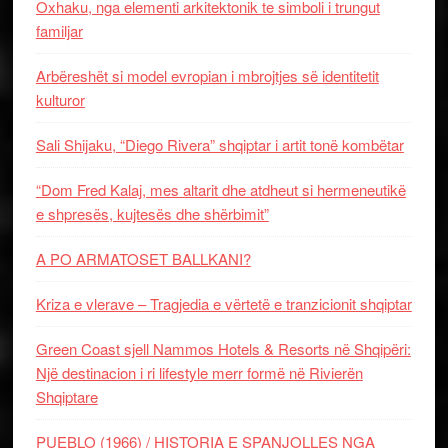
Oxhaku, nga elementi arkitektonik te simboli i trungut
familjar
Arbëreshët si model evropian i mbrojtjes së identitetit
kulturor
Sali Shijaku, “Diego Rivera” shqiptar i artit tonë kombëtar
“Dom Fred Kalaj, mes altarit dhe atdheut si hermeneutikë
e shpresës, kujtesës dhe shërbimit”
A PO ARMATOSET BALLKANI?
Kriza e vlerave – Tragjedia e vërtetë e tranzicionit shqiptar
Green Coast sjell Nammos Hotels & Resorts në Shqipëri:
Një destinacion i ri lifestyle merr formë në Rivierën
Shqiptare
PUEBLO (1966) / HISTORIA E SPANJOLLES NGA