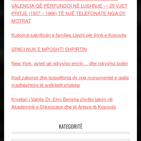
VALENCIA QË PËRFUNDOI NË LUSHNJE — 29 VJET
PRITJE (1937 – 1966) TË NJË TELEFONATE NGA DY
MOTRAT
Kujtojmë sakrificën e familjes Lleshi për lirinë e Kosovës
SPAÇI NUK E MPOSHTI SHPIRTIN
New York, qyteti që ndryshoi emrin… dhe ndryshoi botën
Kodi zakonor dhe isopolifonia dy nga monumentet e gjalla
madhështore të antikitetit shqiptar
Kryetari i Vatrës Dr. Elmi Berisha zhvilloi takim në
Akademinë e Shkencave dhe të Arteve të Kosovës
KATEGORITË