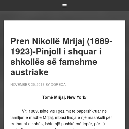
Pren Nikollë Mrijaj (1889-
1923)-Pinjoll i shquar i
shkollës së famshme
austriake
NOVEMBER 26, 2013
BY
DGRECA
Tomë Mrijaj, New York/
Viti 1889, ishte viti i gëzimit të papërshkruar në
familjen e madhe Mrijaj, mbasi lindja e një mashkulli për
rrethanat e kohës, ishte një pushkë më tepër, për t’ju