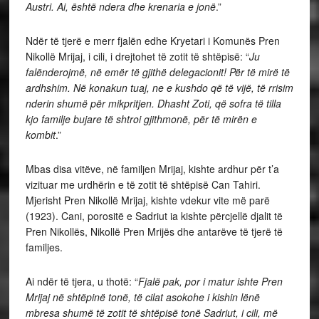
Austri. Ai, është ndera dhe krenaria e jonë
.”
Ndër të tjerë e merr fjalën edhe Kryetari i Komunës Pren
Nikollë Mrijaj, i cili, i drejtohet të zotit të shtëpisë: “
Ju
falënderojmë, në emër të gjithë delegacionit! Për të mirë të
ardhshim. Në konakun tuaj, ne e kushdo që të vijë, të rrisim
nderin shumë për mikpritjen. Dhasht Zoti, që sofra të tilla
kjo familje bujare të shtroi gjithmonë, për të mirën e
kombit
.”
Mbas disa vitëve, në familjen Mrijaj, kishte ardhur për t’a
vizituar me urdhërin e të zotit të shtëpisë Can Tahiri.
Mjerisht Pren Nikollë Mrijaj, kishte vdekur vite më parë
(1923). Cani, porositë e Sadriut ia kishte përcjellë djalit të
Pren Nikollës, Nikollë Pren Mrijës dhe antarëve të tjerë të
familjes.
Ai ndër të tjera, u thotë: “
Fjalë pak, por i matur ishte Pren
Mrijaj në shtëpinë tonë, të cilat asokohe i kishin lënë
mbresa shumë të zotit të shtëpisë tonë Sadriut, i cili, më