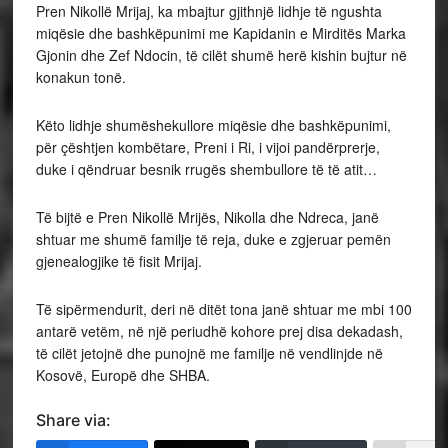
Pren Nikollë Mrijaj, ka mbajtur gjithnjë lidhje të ngushta
miqësie dhe bashkëpunimi me Kapidanin e Mirditës Marka
Gjonin dhe Zef Ndocin, të cilët shumë herë kishin bujtur në
konakun tonë.
Këto lidhje shumëshekullore miqësie dhe bashkëpunimi,
për çështjen kombëtare, Preni i Ri, i vijoi pandërprerje,
duke i qëndruar besnik rrugës shembullore të të atit…
Të bijtë e Pren Nikollë Mrijës, Nikolla dhe Ndreca, janë
shtuar me shumë familje të reja, duke e zgjeruar pemën
gjenealogjike të fisit Mrijaj.
Të sipërmendurit, deri në ditët tona janë shtuar me mbi 100
antarë vetëm, në një periudhë kohore prej disa dekadash,
të cilët jetojnë dhe punojnë me familje në vendlinjde në
Kosovë, Europë dhe SHBA.
Share via: