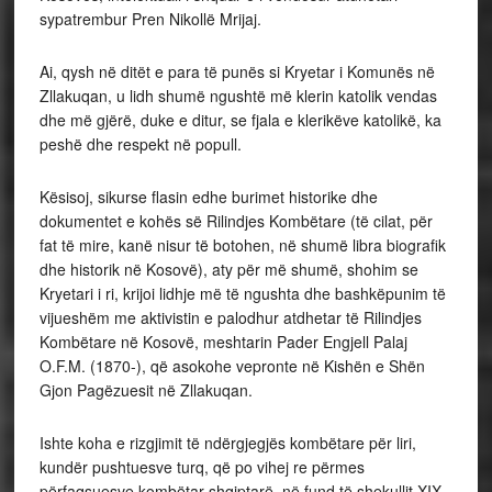
sypatrembur Pren Nikollë Mrijaj.
Ai, qysh në ditët e para të punës si Kryetar i Komunës në
Zllakuqan, u lidh shumë ngushtë më klerin katolik vendas
dhe më gjërë, duke e ditur, se fjala e klerikëve katolikë, ka
peshë dhe respekt në popull.
Kësisoj, sikurse flasin edhe burimet historike dhe
dokumentet e kohës së Rilindjes Kombëtare (të cilat, për
fat të mire, kanë nisur të botohen, në shumë libra biografik
dhe historik në Kosovë), aty për më shumë, shohim se
Kryetari i ri, krijoi lidhje më të ngushta dhe bashkëpunim të
vijueshëm me aktivistin e palodhur atdhetar të Rilindjes
Kombëtare në Kosovë, meshtarin Pader Engjell Palaj
O.F.M. (1870-), që asokohe vepronte në Kishën e Shën
Gjon Pagëzuesit në Zllakuqan.
Ishte koha e rizgjimit të ndërgjegjës kombëtare për liri,
kundër pushtuesve turq, që po vihej re përmes
përfaqsuesve kombëtar shqiptarë, në fund të shekullit XIX