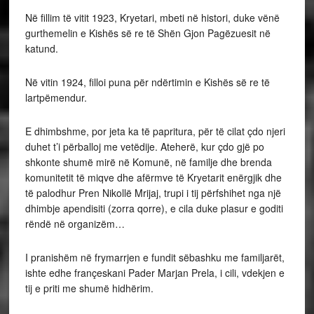
Në fillim të vitit 1923, Kryetari, mbeti në histori, duke vënë
gurthemelin e Kishës së re të Shën Gjon Pagëzuesit në
katund.
Në vitin 1924, filloi puna për ndërtimin e Kishës së re të
lartpëmendur.
E dhimbshme, por jeta ka të papritura, për të cilat çdo njeri
duhet t’i përballoj me vetëdije. Ateherë, kur çdo gjë po
shkonte shumë mirë në Komunë, në familje dhe brenda
komunitetit të miqve dhe afërmve të Kryetarit enërgjik dhe
të palodhur Pren Nikollë Mrijaj, trupi i tij përfshihet nga një
dhimbje apendisiti (zorra qorre), e cila duke plasur e goditi
rëndë në organizëm…
I pranishëm në frymarrjen e fundit sëbashku me familjarët,
ishte edhe françeskani Pader Marjan Prela, i cili, vdekjen e
tij e priti me shumë hidhërim.