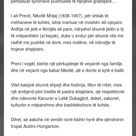
përballuar synimeve pushtuese të fqinjëve grabiqarë…
I ati Prenit, Nikollë Mrijaj (1838-1907), për shkak të
rrethaneve të kohës, ishte martuar në moshën 40-vjeçare.
Ardhja në jetë e fëmijës së pare, ndryshoi shumë jetën e tij
të mëparshëm (si kaçak), duke u endur për shumë vite me
radhë me pushkë në dorë, mes malëve, në mbrojtje të
trojeve shqiptare.
Preni i vogël, kishte një përkujdesje të veçantë nga familja
dhe në veçanti nga babai Nikollë, që e donte si sytë e ballit.
Vitet kalojnë shumë shpejt dhe foshnja, fillon të rritet, mes
një ambjenti plot tradita të pastra shqiptare, që respektonte
dhe nderonte Kanunin e Lekë Dukagjinit, doket, zakonet,
kulturën e mëparshme dhe bashkëkohore të kohës.
Dihet, se askohe në vendin tonë kishin hyrë dhe qëndronin
trupat Austro-Hungareze.