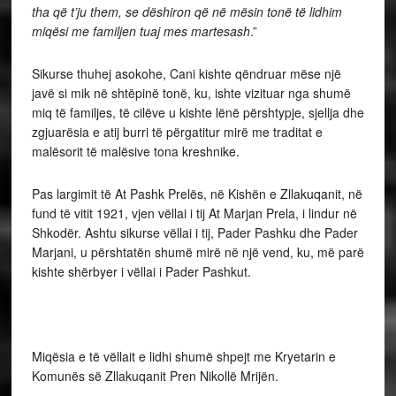
tha që t’ju them, se dëshiron që në mësin tonë të lidhim
miqësi me familjen tuaj mes martesash
.”
Sikurse thuhej asokohe, Cani kishte qëndruar mëse një
javë si mik në shtëpinë tonë, ku, ishte vizituar nga shumë
miq të familjes, të cilëve u kishte lënë përshtypje, sjellja dhe
zgjuarësia e atij burri të përgatitur mirë me traditat e
malësorit të malësive tona kreshnike.
Pas largimit të At Pashk Prelës, në Kishën e Zllakuqanit, në
fund të vitit 1921, vjen vëllai i tij At Marjan Prela, i lindur në
Shkodër. Ashtu sikurse vëllai i tij, Pader Pashku dhe Pader
Marjani, u përshtatën shumë mirë në një vend, ku, më parë
kishte shërbyer i vëllai i Pader Pashkut.
Miqësia e të vëllait e lidhi shumë shpejt me Kryetarin e
Komunës së Zllakuqanit Pren Nikollë Mrijën.