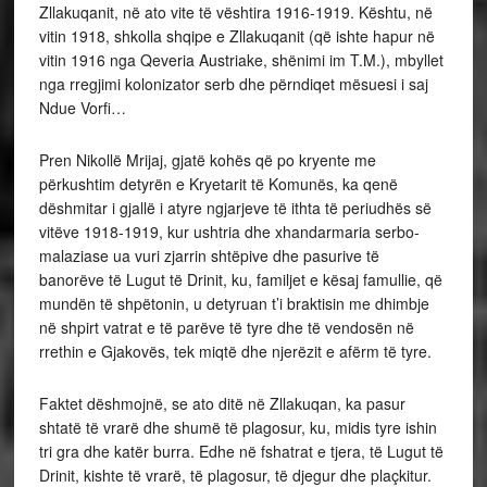
Zllakuqanit, në ato vite të vështira 1916-1919. Kështu, në
vitin 1918, shkolla shqipe e Zllakuqanit (që ishte hapur në
vitin 1916 nga Qeveria Austriake, shënimi im T.M.), mbyllet
nga rregjimi kolonizator serb dhe përndiqet mësuesi i saj
Ndue Vorfi…
Pren Nikollë Mrijaj, gjatë kohës që po kryente me
përkushtim detyrën e Kryetarit të Komunës, ka qenë
dëshmitar i gjallë i atyre ngjarjeve të ithta të periudhës së
vitëve 1918-1919, kur ushtria dhe xhandarmaria serbo-
malaziase ua vuri zjarrin shtëpive dhe pasurive të
banorëve të Lugut të Drinit, ku, familjet e kësaj famullie, që
mundën të shpëtonin, u detyruan t’i braktisin me dhimbje
në shpirt vatrat e të parëve të tyre dhe të vendosën në
rrethin e Gjakovës, tek miqtë dhe njerëzit e afërm të tyre.
Faktet dëshmojnë, se ato ditë në Zllakuqan, ka pasur
shtatë të vrarë dhe shumë të plagosur, ku, midis tyre ishin
tri gra dhe katër burra. Edhe në fshatrat e tjera, të Lugut të
Drinit, kishte të vrarë, të plagosur, të djegur dhe plaçkitur.