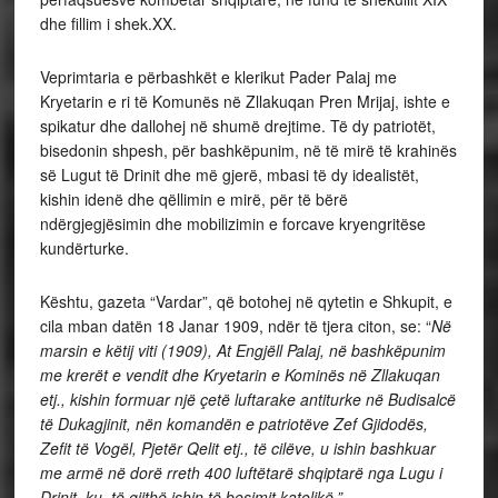
dhe fillim i shek.XX.
Veprimtaria e përbashkët e klerikut Pader Palaj me
Kryetarin e ri të Komunës në Zllakuqan Pren Mrijaj, ishte e
spikatur dhe dallohej në shumë drejtime. Të dy patriotët,
bisedonin shpesh, për bashkëpunim, në të mirë të krahinës
së Lugut të Drinit dhe më gjerë, mbasi të dy idealistët,
kishin idenë dhe qëllimin e mirë, për të bërë
ndërgjegjësimin dhe mobilizimin e forcave kryengritëse
kundërturke.
Kështu, gazeta “Vardar”, që botohej në qytetin e Shkupit, e
cila mban datën 18 Janar 1909, ndër të tjera citon, se: “
Në
marsin e këtij viti (1909), At Engjëll Palaj, në bashkëpunim
me krerët e vendit dhe Kryetarin e Kominës në Zllakuqan
etj., kishin formuar një
ç
etë luftarake antiturke në Budisalcë
të Dukagjinit, nën komandën e patriotëve Zef Gjidodës,
Zefit të Vogël,
Pjetër Qelit etj., të cilëve, u ishin bashkuar
me armë në dorë rreth 400 luftëtarë shqiptarë nga Lugu i
Drinit, ku, të gjithë ishin të besimit katolikë.”