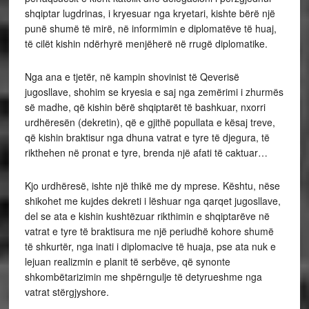
shqiptar lugdrinas, i kryesuar nga kryetari, kishte bërë një
punë shumë të mirë, në informimin e diplomatëve të huaj,
të cilët kishin ndërhyrë menjëherë në rrugë diplomatike.
Nga ana e tjetër, në kampin shovinist të Qeverisë
jugosllave, shohim se kryesia e saj nga zemërimi i zhurmës
së madhe, që kishin bërë shqiptarët të bashkuar, nxorri
urdhëresën (dekretin), që e gjithë popullata e kësaj treve,
që kishin braktisur nga dhuna vatrat e tyre të djegura, të
rikthehen në pronat e tyre, brenda një afati të caktuar…
Kjo urdhëresë, ishte një thikë me dy mprese. Kështu, nëse
shikohet me kujdes dekreti i lëshuar nga qarqet jugosllave,
del se ata e kishin kushtëzuar rikthimin e shqiptarëve në
vatrat e tyre të braktisura me një periudhë kohore shumë
të shkurtër, nga inati i diplomacive të huaja, pse ata nuk e
lejuan realizmin e planit të serbëve, që synonte
shkombëtarizimin me shpërngulje të detyrueshme nga
vatrat stërgjyshore.