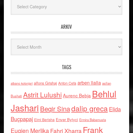
Kategoritë
ARKIV
Arkiv
TAGS
arben llalla
alfons Grishaj
Anton Cefa
asllan
albano kolonjari
Behlul
Astrit Lulushi
Aurenc Bebja
Bushati
Jashari
dalip greca
Beqir Sina
Elida
Buçpapaj
Enver Bytyci
Elmi Berisha
Ermira Babamusta
Frank
Eugjen Merlika
Fahri Xharra