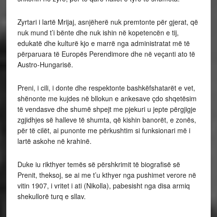
Zyrtari i lartë Mrijaj, asnjëherë nuk premtonte për gjerat, që
nuk mund t’i bënte dhe nuk ishin në kopetencën e tij,
edukatë dhe kulturë kjo e marrë nga administratat më të
përparuara të Europës Perendimore dhe në veçanti ato të
Austro-Hungarisë.
Preni, i cili, i donte dhe respektonte bashkëfshatarët e vet,
shënonte me kujdes në bllokun e ankesave çdo shqetësim
të vendasve dhe shumë shpejt me pjekuri u jepte përgjigje
zgjidhjes së halleve të shumta, që kishin banorët, e zonës,
për të cilët, ai punonte me përkushtim si funksionari më i
lartë askohe në krahinë.
Duke iu rikthyer temës së përshkrimit të biografisë së
Prenit, theksoj, se ai me t’u kthyer nga pushimet verore në
vitin 1907, i vritet i ati (Nikolla), pabesisht nga disa armiq
shekullorë turq e sllav.