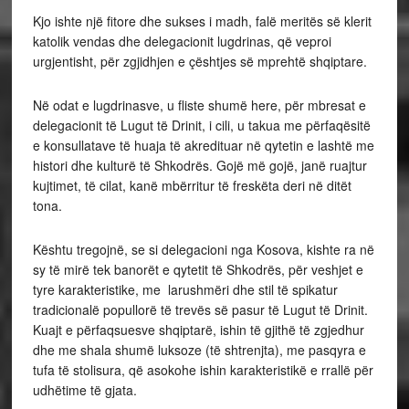
Kjo ishte një fitore dhe sukses i madh, falë meritës së klerit
katolik vendas dhe delegacionit lugdrinas, që veproi
urgjentisht, për zgjidhjen e çështjes së mprehtë shqiptare.
Në odat e lugdrinasve, u fliste shumë here, për mbresat e
delegacionit të Lugut të Drinit, i cili, u takua me përfaqësitë
e konsullatave të huaja të akredituar në qytetin e lashtë me
histori dhe kulturë të Shkodrës. Gojë më gojë, janë ruajtur
kujtimet, të cilat, kanë mbërritur të freskëta deri në ditët
tona.
Kështu tregojnë, se si delegacioni nga Kosova, kishte ra në
sy të mirë tek banorët e qytetit të Shkodrës, për veshjet e
tyre karakteristike, me larushmëri dhe stil të spikatur
tradicionalë popullorë të trevës së pasur të Lugut të Drinit.
Kuajt e përfaqsuesve shqiptarë, ishin të gjithë të zgjedhur
dhe me shala shumë luksoze (të shtrenjta), me pasqyra e
tufa të stolisura, që asokohe ishin karakteristikë e rrallë për
udhëtime të gjata.