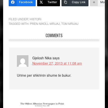
Facebook
Twitter
Copy Link
More
FILED UNDER:
HISTORI
TAGGED WITH:
PREN NIKOLL MRIJAJ
,
TOM MRIJAJ
COMMENTS
Gjelosh Nika
says
November 27, 2013 at 11:08 am
Urime per shkrimin shume te bukur.