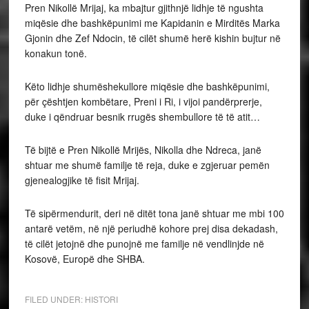
Pren Nikollë Mrijaj, ka mbajtur gjithnjë lidhje të ngushta
miqësie dhe bashkëpunimi me Kapidanin e Mirditës Marka
Gjonin dhe Zef Ndocin, të cilët shumë herë kishin bujtur në
konakun tonë.
Këto lidhje shumëshekullore miqësie dhe bashkëpunimi,
për çështjen kombëtare, Preni i Ri, i vijoi pandërprerje,
duke i qëndruar besnik rrugës shembullore të të atit…
Të bijtë e Pren Nikollë Mrijës, Nikolla dhe Ndreca, janë
shtuar me shumë familje të reja, duke e zgjeruar pemën
gjenealogjike të fisit Mrijaj.
Të sipërmendurit, deri në ditët tona janë shtuar me mbi 100
antarë vetëm, në një periudhë kohore prej disa dekadash,
të cilët jetojnë dhe punojnë me familje në vendlinjde në
Kosovë, Europë dhe SHBA.
FILED UNDER:
HISTORI