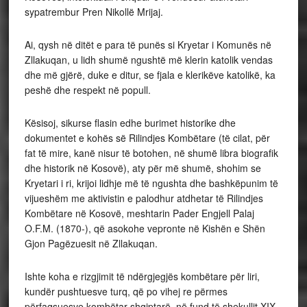
sypatrembur Pren Nikollë Mrijaj.
Ai, qysh në ditët e para të punës si Kryetar i Komunës në
Zllakuqan, u lidh shumë ngushtë më klerin katolik vendas
dhe më gjërë, duke e ditur, se fjala e klerikëve katolikë, ka
peshë dhe respekt në popull.
Kësisoj, sikurse flasin edhe burimet historike dhe
dokumentet e kohës së Rilindjes Kombëtare (të cilat, për
fat të mire, kanë nisur të botohen, në shumë libra biografik
dhe historik në Kosovë), aty për më shumë, shohim se
Kryetari i ri, krijoi lidhje më të ngushta dhe bashkëpunim të
vijueshëm me aktivistin e palodhur atdhetar të Rilindjes
Kombëtare në Kosovë, meshtarin Pader Engjell Palaj
O.F.M. (1870-), që asokohe vepronte në Kishën e Shën
Gjon Pagëzuesit në Zllakuqan.
Ishte koha e rizgjimit të ndërgjegjës kombëtare për liri,
kundër pushtuesve turq, që po vihej re përmes
përfaqsuesve kombëtar shqiptarë, në fund të shekullit XIX