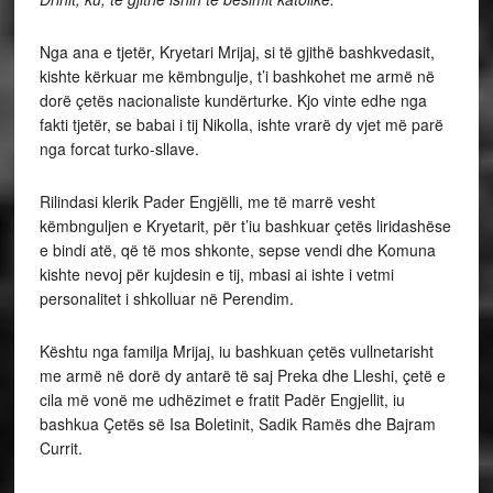
Nga ana e tjetër, Kryetari Mrijaj, si të gjithë bashkvedasit,
kishte kërkuar me këmbngulje, t’i bashkohet me armë në
dorë çetës nacionaliste kundërturke. Kjo vinte edhe nga
fakti tjetër, se babai i tij Nikolla, ishte vrarë dy vjet më parë
nga forcat turko-sllave.
Rilindasi klerik Pader Engjëlli, me të marrë vesht
këmbnguljen e Kryetarit, për t’iu bashkuar çetës liridashëse
e bindi atë, që të mos shkonte, sepse vendi dhe Komuna
kishte nevoj për kujdesin e tij, mbasi ai ishte i vetmi
personalitet i shkolluar në Perendim.
Kështu nga familja Mrijaj, iu bashkuan çetës vullnetarisht
me armë në dorë dy antarë të saj Preka dhe Lleshi, çetë e
cila më vonë me udhëzimet e fratit Padër Engjellit, iu
bashkua Çetës së Isa Boletinit, Sadik Ramës dhe Bajram
Currit.