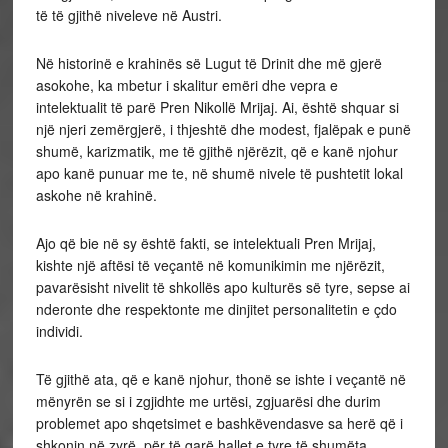
të të gjithë niveleve në Austri.
Në historinë e krahinës së Lugut të Drinit dhe më gjerë
asokohe, ka mbetur i skalitur emëri dhe vepra e
intelektualit të parë Pren Nikollë Mrijaj. Ai, është shquar si
një njeri zemërgjerë, i thjeshtë dhe modest, fjalëpak e punë
shumë, karizmatik, me të gjithë njërëzit, që e kanë njohur
apo kanë punuar me te, në shumë nivele të pushtetit lokal
askohe në krahinë.
Ajo që bie në sy është fakti, se intelektuali Pren Mrijaj,
kishte një aftësi të veçantë në komunikimin me njërëzit,
pavarësisht nivelit të shkollës apo kulturës së tyre, sepse ai
nderonte dhe respektonte me dinjitet personalitetin e çdo
individi.
Të gjithë ata, që e kanë njohur, thonë se ishte i veçantë në
mënyrën se si i zgjidhte me urtësi, zgjuarësi dhe durim
problemet apo shqetsimet e bashkëvendasve sa herë që i
shkonin në zyrë, për të qarë hallet e tyre të shumëta.