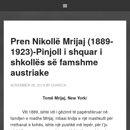
Pren Nikollë Mrijaj (1889-
1923)-Pinjoll i shquar i
shkollës së famshme
austriake
NOVEMBER 26, 2013
BY
DGRECA
Tomë Mrijaj, New York/
Viti 1889, ishte viti i gëzimit të papërshkruar në
familjen e madhe Mrijaj, mbasi lindja e një mashkulli për
rrethanat e kohës, ishte një pushkë më tepër, për t’ju