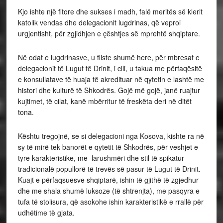
Kjo ishte një fitore dhe sukses i madh, falë meritës së klerit
katolik vendas dhe delegacionit lugdrinas, që veproi
urgjentisht, për zgjidhjen e çështjes së mprehtë shqiptare.
Në odat e lugdrinasve, u fliste shumë here, për mbresat e
delegacionit të Lugut të Drinit, i cili, u takua me përfaqësitë
e konsullatave të huaja të akredituar në qytetin e lashtë me
histori dhe kulturë të Shkodrës. Gojë më gojë, janë ruajtur
kujtimet, të cilat, kanë mbërritur të freskëta deri në ditët
tona.
Kështu tregojnë, se si delegacioni nga Kosova, kishte ra në
sy të mirë tek banorët e qytetit të Shkodrës, për veshjet e
tyre karakteristike, me larushmëri dhe stil të spikatur
tradicionalë popullorë të trevës së pasur të Lugut të Drinit.
Kuajt e përfaqsuesve shqiptarë, ishin të gjithë të zgjedhur
dhe me shala shumë luksoze (të shtrenjta), me pasqyra e
tufa të stolisura, që asokohe ishin karakteristikë e rrallë për
udhëtime të gjata.