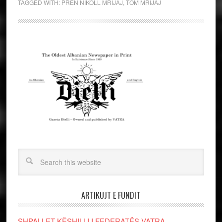
TAGGED WITH:
PREN NIKOLL MRIJAJ
,
TOM MRIJAJ
ARTIKUJT E FUNDIT
SHPALLET KËSHILLI I FEDERATËS VATRA