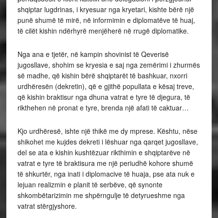
shqiptar lugdrinas, i kryesuar nga kryetari, kishte bërë një
punë shumë të mirë, në informimin e diplomatëve të huaj,
të cilët kishin ndërhyrë menjëherë në rrugë diplomatike.
Nga ana e tjetër, në kampin shovinist të Qeverisë
jugosllave, shohim se kryesia e saj nga zemërimi i zhurmës
së madhe, që kishin bërë shqiptarët të bashkuar, nxorri
urdhëresën (dekretin), që e gjithë popullata e kësaj treve,
që kishin braktisur nga dhuna vatrat e tyre të djegura, të
rikthehen në pronat e tyre, brenda një afati të caktuar…
Kjo urdhëresë, ishte një thikë me dy mprese. Kështu, nëse
shikohet me kujdes dekreti i lëshuar nga qarqet jugosllave,
del se ata e kishin kushtëzuar rikthimin e shqiptarëve në
vatrat e tyre të braktisura me një periudhë kohore shumë
të shkurtër, nga inati i diplomacive të huaja, pse ata nuk e
lejuan realizmin e planit të serbëve, që synonte
shkombëtarizimin me shpërngulje të detyrueshme nga
vatrat stërgjyshore.