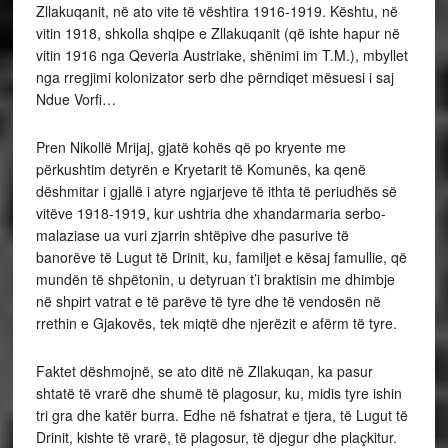
Zllakuqanit, në ato vite të vështira 1916-1919. Kështu, në
vitin 1918, shkolla shqipe e Zllakuqanit (që ishte hapur në
vitin 1916 nga Qeveria Austriake, shënimi im T.M.), mbyllet
nga rregjimi kolonizator serb dhe përndiqet mësuesi i saj
Ndue Vorfi…
Pren Nikollë Mrijaj, gjatë kohës që po kryente me
përkushtim detyrën e Kryetarit të Komunës, ka qenë
dëshmitar i gjallë i atyre ngjarjeve të ithta të periudhës së
vitëve 1918-1919, kur ushtria dhe xhandarmaria serbo-
malaziase ua vuri zjarrin shtëpive dhe pasurive të
banorëve të Lugut të Drinit, ku, familjet e kësaj famullie, që
mundën të shpëtonin, u detyruan t’i braktisin me dhimbje
në shpirt vatrat e të parëve të tyre dhe të vendosën në
rrethin e Gjakovës, tek miqtë dhe njerëzit e afërm të tyre.
Faktet dëshmojnë, se ato ditë në Zllakuqan, ka pasur
shtatë të vrarë dhe shumë të plagosur, ku, midis tyre ishin
tri gra dhe katër burra. Edhe në fshatrat e tjera, të Lugut të
Drinit, kishte të vrarë, të plagosur, të djegur dhe plaçkitur.