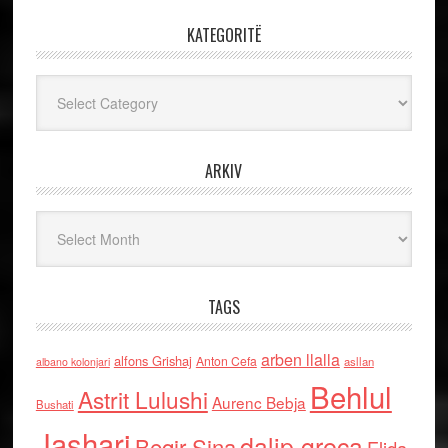
KATEGORITË
Kategoritë
ARKIV
Arkiv
TAGS
arben llalla
alfons Grishaj
Anton Cefa
asllan
albano kolonjari
Behlul
Astrit Lulushi
Aurenc Bebja
Bushati
Jashari
dalip greca
Beqir Sina