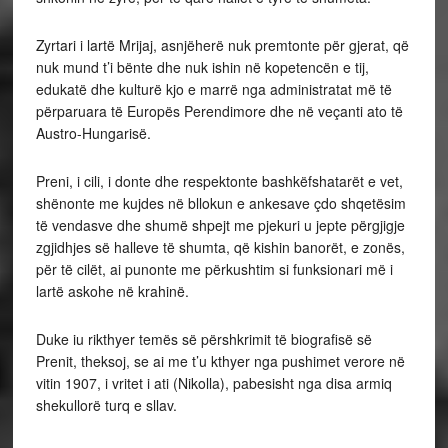
Zyrtari i lartë Mrijaj, asnjëherë nuk premtonte për gjerat, që
nuk mund t’i bënte dhe nuk ishin në kopetencën e tij,
edukatë dhe kulturë kjo e marrë nga administratat më të
përparuara të Europës Perendimore dhe në veçanti ato të
Austro-Hungarisë.
Preni, i cili, i donte dhe respektonte bashkëfshatarët e vet,
shënonte me kujdes në bllokun e ankesave çdo shqetësim
të vendasve dhe shumë shpejt me pjekuri u jepte përgjigje
zgjidhjes së halleve të shumta, që kishin banorët, e zonës,
për të cilët, ai punonte me përkushtim si funksionari më i
lartë askohe në krahinë.
Duke iu rikthyer temës së përshkrimit të biografisë së
Prenit, theksoj, se ai me t’u kthyer nga pushimet verore në
vitin 1907, i vritet i ati (Nikolla), pabesisht nga disa armiq
shekullorë turq e sllav.