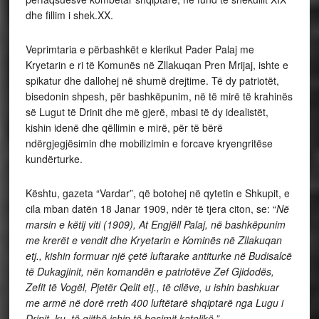
dhe fillim i shek.XX.
Veprimtaria e përbashkët e klerikut Pader Palaj me
Kryetarin e ri të Komunës në Zllakuqan Pren Mrijaj, ishte e
spikatur dhe dallohej në shumë drejtime. Të dy patriotët,
bisedonin shpesh, për bashkëpunim, në të mirë të krahinës
së Lugut të Drinit dhe më gjerë, mbasi të dy idealistët,
kishin idenë dhe qëllimin e mirë, për të bërë
ndërgjegjësimin dhe mobilizimin e forcave kryengritëse
kundërturke.
Kështu, gazeta “Vardar”, që botohej në qytetin e Shkupit, e
cila mban datën 18 Janar 1909, ndër të tjera citon, se: “
Në
marsin e këtij viti (1909), At Engjëll Palaj, në bashkëpunim
me krerët e vendit dhe Kryetarin e Kominës në Zllakuqan
etj., kishin formuar një
ç
etë luftarake antiturke në Budisalcë
të Dukagjinit, nën komandën e patriotëve Zef Gjidodës,
Zefit të Vogël,
Pjetër Qelit etj., të cilëve, u ishin bashkuar
me armë në dorë rreth 400 luftëtarë shqiptarë nga Lugu i
Drinit, ku, të gjithë ishin të besimit katolikë.”