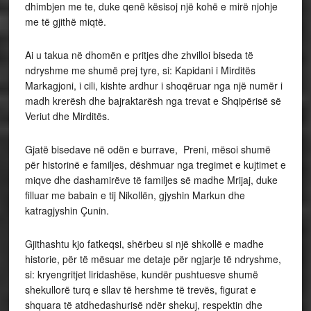
dhimbjen me te, duke qenë kësisoj një kohë e mirë njohje
me të gjithë miqtë.
Ai u takua në dhomën e pritjes dhe zhvilloi biseda të
ndryshme me shumë prej tyre, si: Kapidani i Mirditës
Markagjoni, i cili, kishte ardhur i shoqëruar nga një numër i
madh krerësh dhe bajraktarësh nga trevat e Shqipërisë së
Veriut dhe Mirditës.
Gjatë bisedave në odën e burrave, Preni, mësoi shumë
për historinë e familjes, dëshmuar nga tregimet e kujtimet e
miqve dhe dashamirëve të familjes së madhe Mrijaj, duke
filluar me babain e tij Nikollën, gjyshin Markun dhe
katragjyshin Çunin.
Gjithashtu kjo fatkeqsi, shërbeu si një shkollë e madhe
historie, për të mësuar me detaje për ngjarje të ndryshme,
si: kryengritjet liridashëse, kundër pushtuesve shumë
shekullorë turq e sllav të hershme të trevës, figurat e
shquara të atdhedashurisë ndër shekuj, respektin dhe