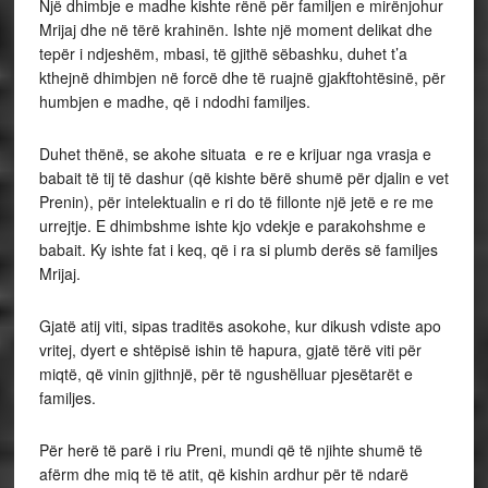
Një dhimbje e madhe kishte rënë për familjen e mirënjohur
Mrijaj dhe në tërë krahinën. Ishte një moment delikat dhe
tepër i ndjeshëm, mbasi, të gjithë sëbashku, duhet t’a
kthejnë dhimbjen në forcë dhe të ruajnë gjakftohtësinë, për
humbjen e madhe, që i ndodhi familjes.
Duhet thënë, se akohe situata e re e krijuar nga vrasja e
babait të tij të dashur (që kishte bërë shumë për djalin e vet
Prenin), për intelektualin e ri do të fillonte një jetë e re me
urrejtje. E dhimbshme ishte kjo vdekje e parakohshme e
babait. Ky ishte fat i keq, që i ra si plumb derës së familjes
Mrijaj.
Gjatë atij viti, sipas traditës asokohe, kur dikush vdiste apo
vritej, dyert e shtëpisë ishin të hapura, gjatë tërë viti për
miqtë, që vinin gjithnjë, për të ngushëlluar pjesëtarët e
familjes.
Për herë të parë i riu Preni, mundi që të njihte shumë të
afërm dhe miq të të atit, që kishin ardhur për të ndarë