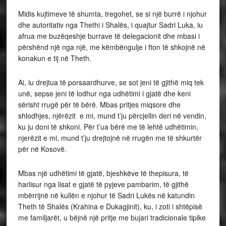
Midis kujtimeve të shumta, tregohet, se si një burrë i njohur
dhe autoritativ nga Thethi i Shalës, i quajtur Sadri Luka, iu
afrua me buzëqeshje burrave të delegacionit dhe mbasi i
përshënd një nga një, me këmbëngulje i fton të shkojnë në
konakun e tij në Theth.
Ai, iu drejtua të porsaardhurve, se sot jeni të gjithë miq tek
unë, sepse jeni të lodhur nga udhëtimi i gjatë dhe keni
sërisht rrugë për të bërë. Mbas pritjes miqsore dhe
shlodhjes, njërëzit e mi, mund t’ju përcjellin deri në vendin,
ku ju doni të shkoni. Për t’ua bërë me të lehtë udhëtimin,
njerëzit e mi, mund t’ju drejtojnë në rrugën me të shkurtër
për në Kosovë.
Mbas një udhëtimi të gjatë, bjeshkëve të thepisura, të
harlisur nga lisat e gjatë të pyjeve pambarim, të gjithë
mbërrijnë në kullën e njohur të Sadri Lukës në katundin
Theth të Shalës (Krahina e Dukagjinit), ku, i zoti i shtëpisë
me familjarët, u bëjnë një pritje me bujari tradicionale tipike