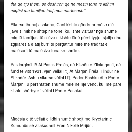
tha që t’ju them, se dëshiron që në mësin tonë të lidhim
miqësi me familjen tuaj mes martesash
.”
Sikurse thuhej asokohe, Cani kishte qëndruar mëse një
javë si mik në shtëpinë tonë, ku, ishte vizituar nga shumë
miq të familjes, të cilëve u kishte lënë përshtypje, sjellja dhe
zgjuarësia e atij burri të përgatitur mirë me traditat e
malësorit të malësive tona kreshnike.
Pas largimit të At Pashk Prelës, në Kishën e Zllakuqanit, në
fund të vitit 1921, vjen vëllai i tij At Marjan Prela, i lindur në
Shkodër. Ashtu sikurse vëllai i tij, Pader Pashku dhe Pader
Marjani, u përshtatën shumë mirë në një vend, ku, më parë
kishte shërbyer i vëllai i Pader Pashkut.
Miqësia e të vëllait e lidhi shumë shpejt me Kryetarin e
Komunës së Zllakuqanit Pren Nikollë Mrijën.