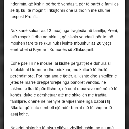
nderimin, që kishin përherë vendasit, për të parët e familjes
së tij, ku, të moçmit i rikujtonin dhe ia thonin me shumë
respekt Prenit…
Nuk kanë kaluar as 12 muaj nga tragjedia në familje, Preni,
falë respektit dhe admirimit, që kishin vendasit për te, në
moshën fare të re (kur nuk i kishte mbushur as 20 vjeç)
emërohet si Kryetar i Komunës së Zllakuqanit.
Edhe pse i ri në moshë, ai kishte përgatitjet e duhura si
intelektual i formuar dhe edukuar, me kulturë të thellë
perëndimore. Por nga ana e tjetër, ai kishte dhe shkollën e
jetës të marrë drejtpërdrejtë nga banorët vendas, në
takimet e lira të përditshme, në odat e burrave më në zë të
kohës, duke e gërshetuar atë me shkollën me tradita
familjare, dhënë në mënyrë të vijueshme nga babai i tij
Nikolla, që ishte e mbeti një ndër burrat më të shquar të
asaj kohe.
Ngjarjet historike të atyre vitëve, zhvilloheshin me shumë