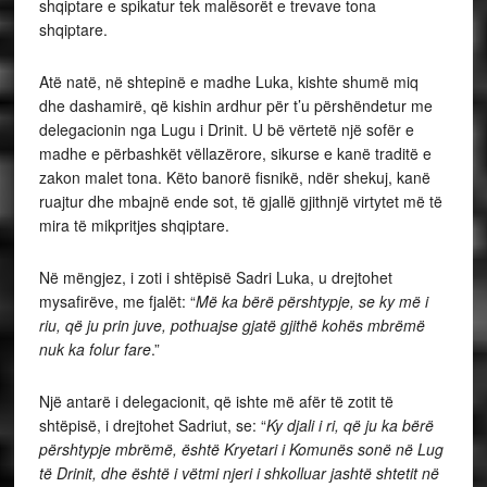
shqiptare e spikatur tek malësorët e trevave tona
shqiptare.
Atë natë, në shtepinë e madhe Luka, kishte shumë miq
dhe dashamirë, që kishin ardhur për t’u përshëndetur me
delegacionin nga Lugu i Drinit. U bë vërtetë një sofër e
madhe e përbashkët vëllazërore, sikurse e kanë traditë e
zakon malet tona. Këto banorë fisnikë, ndër shekuj, kanë
ruajtur dhe mbajnë ende sot, të gjallë gjithnjë virtytet më të
mira të mikpritjes shqiptare.
Në mëngjez, i zoti i shtëpisë Sadri Luka, u drejtohet
mysafirëve, me fjalët: “
Më ka bërë përshtypje, se ky më i
riu, që ju prin juve, pothuajse gjatë gjithë kohës mbr
ëmë
nuk ka folur fare
.”
Një antarë i delegacionit, që ishte më afër të zotit të
shtëpisë, i drejtohet Sadriut, se: “
Ky djali i ri, që ju ka bërë
përshtypje mbr
ë
më, është Kryetari i Komunës sonë në Lug
të Drinit, dhe është i vëtmi njeri i shkolluar jashtë shtetit në