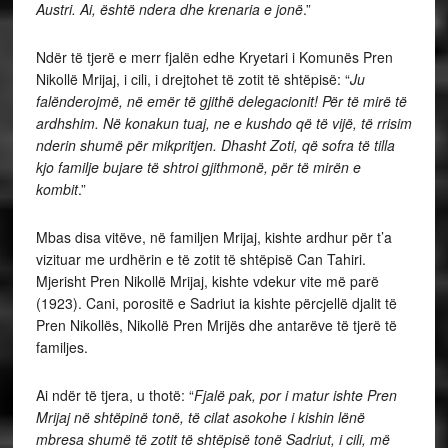
Austri. Ai, është ndera dhe krenaria e jonë
.”
Ndër të tjerë e merr fjalën edhe Kryetari i Komunës Pren
Nikollë Mrijaj, i cili, i drejtohet të zotit të shtëpisë: “
Ju
falënderojmë, në emër të gjithë delegacionit! Për të mirë të
ardhshim. Në konakun tuaj, ne e kushdo që të vijë, të rrisim
nderin shumë për mikpritjen. Dhasht Zoti, që sofra të tilla
kjo familje bujare të shtroi gjithmonë, për të mirën e
kombit
.”
Mbas disa vitëve, në familjen Mrijaj, kishte ardhur për t’a
vizituar me urdhërin e të zotit të shtëpisë Can Tahiri.
Mjerisht Pren Nikollë Mrijaj, kishte vdekur vite më parë
(1923). Cani, porositë e Sadriut ia kishte përcjellë djalit të
Pren Nikollës, Nikollë Pren Mrijës dhe antarëve të tjerë të
familjes.
Ai ndër të tjera, u thotë: “
Fjalë pak, por i matur ishte Pren
Mrijaj në shtëpinë tonë, të cilat asokohe i kishin lënë
mbresa shumë të zotit të shtëpisë tonë Sadriut, i cili, më