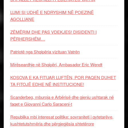
LUMI SI UDHË E NDRYSHIM NË POEZINË
AGOLLIANE
ZËMËRIM DHE PAS VDEKJES! DISIDENTI I
PËRHERSHËM…
Patriotë nga Shqipëria vizituan Vatrën
Mirëseardhje në Shqipëri, Ambasador Eric Wendt
KOSOVA E KA FITUAR LUFTËN, POR PAQEN DUHET
TA FITOJË EDHE NË INSTITUCIONE!
Scanderbeg, mburoja e Arbërisë dhe gjeniu ushtarak në
faqet e Giovanni Carlo Saraceni-t
Republika mbi interesat politike: sovraniteti i qytetarëve,
kushtetutshmëria dhe përgjegjësia shtetërore