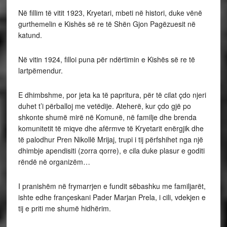
Në fillim të vitit 1923, Kryetari, mbeti në histori, duke vënë
gurthemelin e Kishës së re të Shën Gjon Pagëzuesit në
katund.
Në vitin 1924, filloi puna për ndërtimin e Kishës së re të
lartpëmendur.
E dhimbshme, por jeta ka të papritura, për të cilat çdo njeri
duhet t’i përballoj me vetëdije. Ateherë, kur çdo gjë po
shkonte shumë mirë në Komunë, në familje dhe brenda
komunitetit të miqve dhe afërmve të Kryetarit enërgjik dhe
të palodhur Pren Nikollë Mrijaj, trupi i tij përfshihet nga një
dhimbje apendisiti (zorra qorre), e cila duke plasur e goditi
rëndë në organizëm…
I pranishëm në frymarrjen e fundit sëbashku me familjarët,
ishte edhe françeskani Pader Marjan Prela, i cili, vdekjen e
tij e priti me shumë hidhërim.