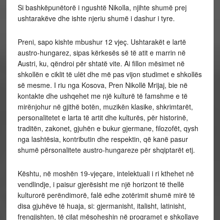
Si bashkëpunëtorë i ngushtë Nikolla, njihte shumë prej
ushtarakëve dhe ishte njeriu shumë i dashur i tyre.
Preni, sapo kishte mbushur 12 vjeç. Ushtarakët e lartë
austro-hungarez, sipas kërkesës së të atit e marrin në
Austri, ku, qëndroi për shtatë vite. Ai fillon mësimet në
shkollën e ciklit të ulët dhe më pas vijon studimet e shkollës
së mesme. I riu nga Kosova, Pren Nikollë Mrijaj, bie në
kontakte dhe ushqehet me një kulturë të famshme e të
mirënjohur në gjithë botën, muzikën klasike, shkrimtarët,
personalitetet e larta të artit dhe kulturës, për historinë,
traditën, zakonet, gjuhën e bukur gjermane, filozofët, qysh
nga lashtësia, kontributin dhe respektin, që kanë pasur
shumë përsonalitete austro-hungareze për shqiptarët etj.
Kështu, në moshën 19-vjeçare, intelektuali i ri kthehet në
vendlindje, i paisur gjerësisht me një horizont të thellë
kulturorë perëndimorë, falë edhe zotërimit shumë mirë të
disa gjuhëve të huaja, si: gjermanisht, italisht, latinisht,
frengjishten, të cilat mësoheshin në programet e shkollave