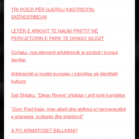
TRI POEZI PËR GJERGJ KASTRIOTIN-
SKËNDERBEUN
LETËR E ARKIVIT TE NAUM PRIFTIT NË
PERVJETORIN E PARE TE DRAGO SILIQIT
Oxhaku, nga elementi arkitektonik te simboli i trungut
familjar
Arbëreshët si model evropian i mbrojtjes së identitetit
kulturor
Sali Shijaku, “Diego Rivera” shqiptar i artit tonë kombëtar
“Dom Fred Kalaj, mes altarit dhe atdheut si hermeneutikë
e shpresës, kujtesës dhe shërbimit”
A PO ARMATOSET BALLKANI?