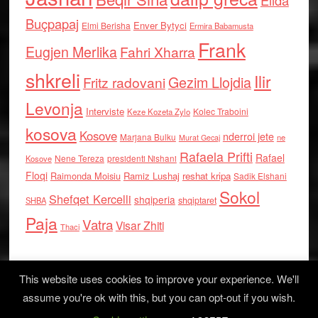
Elida
Buçpapaj
Enver Bytyci
Elmi Berisha
Ermira Babamusta
Frank
Eugjen Merlika
Fahri Xharra
shkreli
Ilir
Gezim Llojdia
Fritz radovani
Levonja
Interviste
Kolec Traboini
Keze Kozeta Zylo
kosova
Kosove
nderroi jete
Marjana Bulku
ne
Murat Gecaj
Rafaela Prifti
Rafael
Nene Tereza
Kosove
presidenti Nishani
Floqi
Raimonda Moisiu
Ramiz Lushaj
reshat kripa
Sadik Elshani
Sokol
Shefqet Kercelli
shqiperia
shqiptaret
SHBA
Paja
Vatra
Visar Zhiti
Thaci
This website uses cookies to improve your experience. We'll
assume you're ok with this, but you can opt-out if you wish.