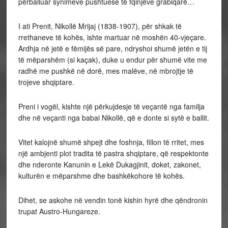
përballuar synimeve pushtuese të fqinjëve grabiqarë…
I ati Prenit, Nikollë Mrijaj (1838-1907), për shkak të
rrethaneve të kohës, ishte martuar në moshën 40-vjeçare.
Ardhja në jetë e fëmijës së pare, ndryshoi shumë jetën e tij
të mëparshëm (si kaçak), duke u endur për shumë vite me
radhë me pushkë në dorë, mes malëve, në mbrojtje të
trojeve shqiptare.
Preni i vogël, kishte një përkujdesje të veçantë nga familja
dhe në veçanti nga babai Nikollë, që e donte si sytë e ballit.
Vitet kalojnë shumë shpejt dhe foshnja, fillon të rritet, mes
një ambjenti plot tradita të pastra shqiptare, që respektonte
dhe nderonte Kanunin e Lekë Dukagjinit, doket, zakonet,
kulturën e mëparshme dhe bashkëkohore të kohës.
Dihet, se askohe në vendin tonë kishin hyrë dhe qëndronin
trupat Austro-Hungareze.