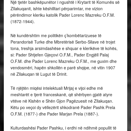
Një tjetër bashkëpunëtor i ngushtë i Krytarit të Komunës së
Zllakuqanit, ishte këshilltari përparimtar, me vizion
përëndimor kleriku katolik Pader Lorenc Mazreku O.F.M.
(1872-1944).
Në kundërshtim me politikën ç’kombëtarizuese të
Perandorisë Turke dhe Mbretërisë Serbo-Sllave në trojet
tona, treshja arsimdashëse e shquar e klerikëve të kohës,
si: Pader Shtjefen Gjeçovi O.F.M., Pader Engjëll Palaj
O.F.M. dhe Pader Lorenc Mazreku O.F.M., me guxim dhe
vendosmëri, hapën shkollën e parë shqipe, në vitin 1907
në Zllakuqan të Lugut të Drinit.
Të njëjtën miqësi intelektuali Mrijaj e vijoi edhe më
meshtarët e tjerë franceskanë, që shërbyen gjatë atyre
vitëve në Kishën e Shën Gjon Pagëzuesit në Zllakuqan.
Këtu po veçoi dy vëllezërit shkodranë Pader Pashk Prela
O.F.M. (1877-) dhe Pader Marjan Prela (1887-).
Kulturdashësi Pader Pashku, i erdhi në ndihmë popullit të