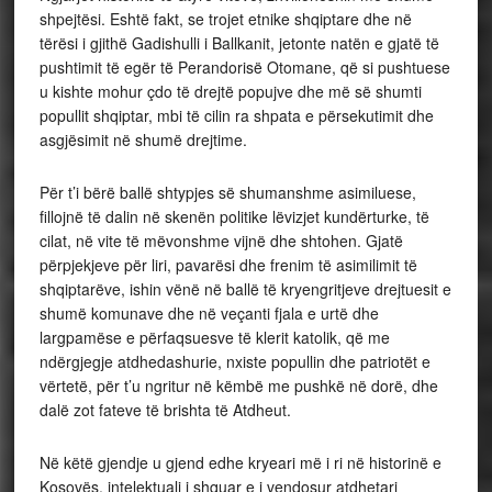
shpejtësi. Eshtë fakt, se trojet etnike shqiptare dhe në
tërësi i gjithë Gadishulli i Ballkanit, jetonte natën e gjatë të
pushtimit të egër të Perandorisë Otomane, që si pushtuese
u kishte mohur çdo të drejtë popujve dhe më së shumti
popullit shqiptar, mbi të cilin ra shpata e përsekutimit dhe
asgjësimit në shumë drejtime.
Për t’i bërë ballë shtypjes së shumanshme asimiluese,
fillojnë të dalin në skenën politike lëvizjet kundërturke, të
cilat, në vite të mëvonshme vijnë dhe shtohen. Gjatë
përpjekjeve për liri, pavarësi dhe frenim të asimilimit të
shqiptarëve, ishin vënë në ballë të kryengritjeve drejtuesit e
shumë komunave dhe në veçanti fjala e urtë dhe
largpamëse e përfaqsuesve të klerit katolik, që me
ndërgjegje atdhedashurie, nxiste popullin dhe patriotët e
vërtetë, për t’u ngritur në këmbë me pushkë në dorë, dhe
dalë zot fateve të brishta të Atdheut.
Në këtë gjendje u gjend edhe kryeari më i ri në historinë e
Kosovës, intelektuali i shquar e i vendosur atdhetari