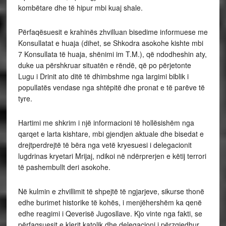
kombëtare dhe të hipur mbi kuaj shale.
Përfaqësuesit e krahinës zhvilluan bisedime informuese me
Konsullatat e huaja (dihet, se Shkodra asokohe kishte mbi
7 Konsullata të huaja, shënimi im T.M.), që ndodheshin aty,
duke ua përshkruar situatën e rëndë, që po përjetonte
Lugu i Drinit ato ditë të dhimbshme nga largimi biblik i
popullatës vendase nga shtëpitë dhe pronat e të parëve të
tyre.
Hartimi me shkrim i një informacioni të hollësishëm nga
qarqet e larta kishtare, mbi gjendjen aktuale dhe bisedat e
drejtperdrejtë të bëra nga vetë kryesuesi i delegacionit
lugdrinas kryetari Mrijaj, ndikoi në ndërprerjen e këtij terrori
të pashembullt deri asokohe.
Në kulmin e zhvillimit të shpejtë të ngjarjeve, sikurse thonë
edhe burimet historike të kohës, i menjëhershëm ka qenë
edhe reagimi i Qeverisë Jugosllave. Kjo vinte nga fakti, se
përfaqsuesit e klerit katolik dhe delegacioni i përzgjedhur