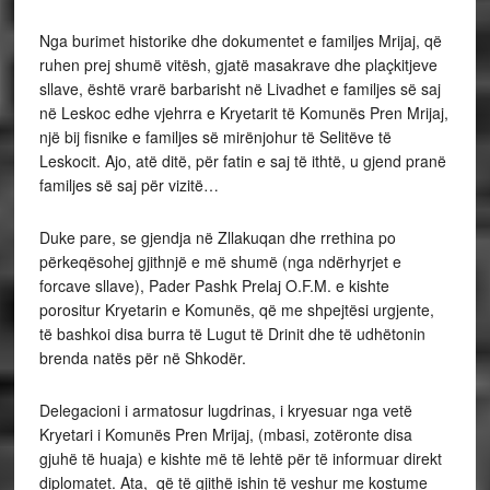
Nga burimet historike dhe dokumentet e familjes Mrijaj, që
ruhen prej shumë vitësh, gjatë masakrave dhe plaçkitjeve
sllave, është vrarë barbarisht në Livadhet e familjes së saj
në Leskoc edhe vjehrra e Kryetarit të Komunës Pren Mrijaj,
një bij fisnike e familjes së mirënjohur të Selitëve të
Leskocit. Ajo, atë ditë, për fatin e saj të ithtë, u gjend pranë
familjes së saj për vizitë…
Duke pare, se gjendja në Zllakuqan dhe rrethina po
përkeqësohej gjithnjë e më shumë (nga ndërhyrjet e
forcave sllave), Pader Pashk Prelaj O.F.M. e kishte
porositur Kryetarin e Komunës, që me shpejtësi urgjente,
të bashkoi disa burra të Lugut të Drinit dhe të udhëtonin
brenda natës për në Shkodër.
Delegacioni i armatosur lugdrinas, i kryesuar nga vetë
Kryetari i Komunës Pren Mrijaj, (mbasi, zotëronte disa
gjuhë të huaja) e kishte më të lehtë për të informuar direkt
diplomatet. Ata, që të gjithë ishin të veshur me kostume