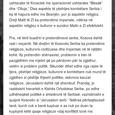
ushtarake të Kroacisë me operacionet ushtarake “Blesak”
dhe “Olluja.” Disa aspekte të çështjes kombëtare Serbia i
ka të hapura edhe me Bosnjën, por jo aspektin religjioz.
Drejt Malit të Zi ka pretendime imperiale, ndërsa në
aspektin religjioz e kulturor e sundon Malin e Zi efektivisht.
Pra, në tërë kuadrin e pretendimeve serbe, Kosova është
rast i veçantë. Në drejtim të Kosovës Serbia ka pretendime
religjioze, kulturore-civilizuese dhe imperiale në të njëjtën
kohë. Ky pretendim shënsavist, problemin e bën të
pazgjidhëm me mjetet që po përdoren për ta zgjidhur,
vetëm si problem politik. Sikundër dihet edhe nga raste të
tjera, çështjet religjioze, kulturore e kombëtare nuk mund të
zgjidhen si çështje thjesht politike, sidomos kauzat
religjioze. Jerusalemi është një shembull. Prandaj, jo
rastësisht hierarkët e Kishës Ortodokse Serbe, po edhe
udhëheqësit politikë e shtetërorë të Serbisë, vazhdimisht e
quajnë Kosovën si “Jerusalem serb.” Ndërsa përfaqësuesit
tanë, kurrë nuk e kanë kuptuar e as nuk po duan ta
kuptojnë këtë qasje religjioze ndaj konfliktit tonë me