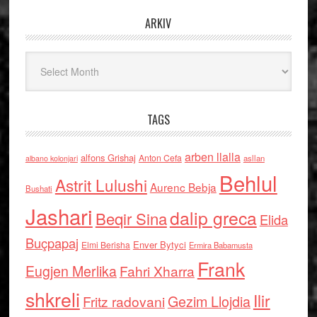
ARKIV
Arkiv
TAGS
arben llalla
alfons Grishaj
Anton Cefa
asllan
albano kolonjari
Behlul
Astrit Lulushi
Aurenc Bebja
Bushati
Jashari
dalip greca
Beqir Sina
Elida
Buçpapaj
Enver Bytyci
Elmi Berisha
Ermira Babamusta
Frank
Eugjen Merlika
Fahri Xharra
shkreli
Ilir
Gezim Llojdia
Fritz radovani