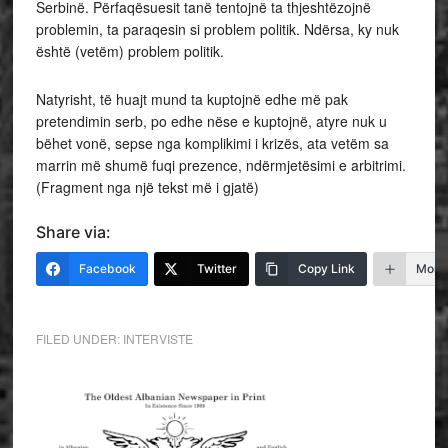
Serbinë. Përfaqësuesit tanë tentojnë ta thjeshtëzojnë
problemin, ta paraqesin si problem politik. Ndërsa, ky nuk
është (vetëm) problem politik.
Natyrisht, të huajt mund ta kuptojnë edhe më pak
pretendimin serb, po edhe nëse e kuptojnë, atyre nuk u
bëhet vonë, sepse nga komplikimi i krizës, ata vetëm sa
marrin më shumë fuqi prezence, ndërmjetësimi e arbitrimi.
(Fragment nga një tekst më i gjatë)
Share via:
Facebook
Twitter
Copy Link
More
FILED UNDER:
INTERVISTE