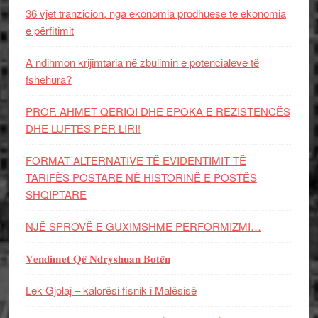
36 vjet tranzicion, nga ekonomia prodhuese te ekonomia
e përfitimit
A ndihmon krijimtaria në zbulimin e potencialeve të
fshehura?
PROF. AHMET QERIQI DHE EPOKA E REZISTENCЁS
DHE LUFTЁS PЁR LIRI!
FORMAT ALTERNATIVE TË EVIDENTIMIT TË
TARIFËS POSTARE NË HISTORINË E POSTËS
SHQIPTARE
NJË SPROVË E GUXIMSHME PERFORMIZMI…
𝐕𝐞𝐧𝐝𝐢𝐦𝐞𝐭 𝐐𝐞̈ 𝐍𝐝𝐫𝐲𝐬𝐡𝐮𝐚𝐧 𝐁𝐨𝐭𝐞̈𝐧
Lek Gjolaj – kalorësi fisnik i Malësisë