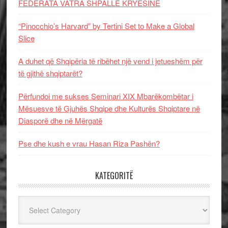
FEDERATA VATRA SHPALLË KRYESINË
“Pinocchio’s Harvard” by Tertini Set to Make a Global
Slice
A duhet që Shqipëria të ribëhet një vend i jetueshëm për
të gjithë shqiptarët?
Përfundoi me sukses Seminari XIX Mbarëkombëtar i
Mësuesve të Gjuhës Shqipe dhe Kulturës Shqiptare në
Diasporë dhe në Mërgatë
Pse dhe kush e vrau Hasan Riza Pashën?
KATEGORITË
Kategoritë