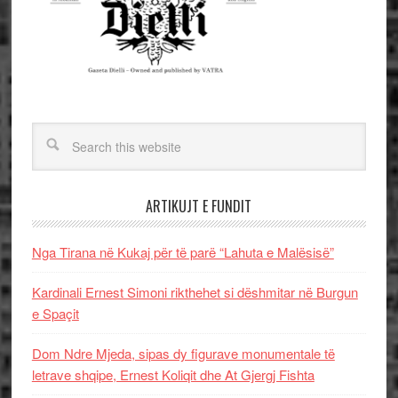
ARTIKUJT E FUNDIT
Nga Tirana në Kukaj për të parë “Lahuta e Malësisë”
Kardinali Ernest Simoni rikthehet si dëshmitar në Burgun
e Spaçit
Dom Ndre Mjeda, sipas dy figurave monumentale të
letrave shqipe, Ernest Koliqit dhe At Gjergj Fishta