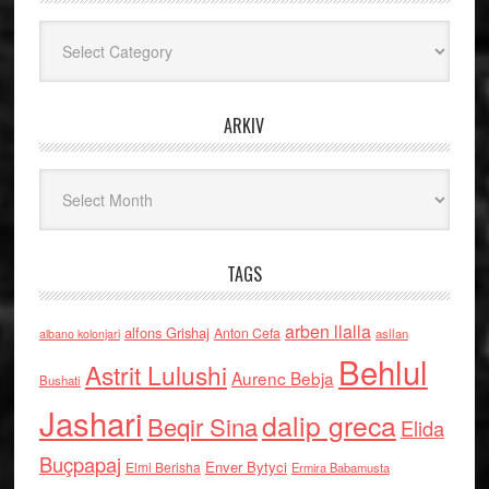
Kategoritë
ARKIV
Arkiv
TAGS
arben llalla
alfons Grishaj
Anton Cefa
asllan
albano kolonjari
Behlul
Astrit Lulushi
Aurenc Bebja
Bushati
Jashari
dalip greca
Beqir Sina
Elida
Buçpapaj
Enver Bytyci
Elmi Berisha
Ermira Babamusta