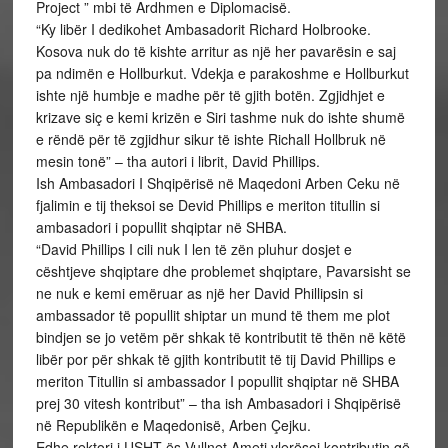
Project ” mbi të Ardhmen e Diplomacisë.
“Ky libër I dedikohet Ambasadorit Richard Holbrooke.
Kosova nuk do të kishte arritur as një her pavarësin e saj
pa ndimën e Hollburkut. Vdekja e parakoshme e Hollburkut
ishte një humbje e madhe për të gjith botën. Zgjidhjet e
krizave siç e kemi krizën e Siri tashme nuk do ishte shumë
e rëndë për të zgjidhur sikur të ishte Richall Hollbruk në
mesin tonë” – tha autori i librit, David Phillips.
Ish Ambasadori I Shqipërisë në Maqedoni Arben Ceku në
fjalimin e tij theksoi se Devid Phillips e meriton titullin si
ambasadori i popullit shqiptar në SHBA.
“David Phillips I cili nuk I len të zën pluhur dosjet e
cështjeve shqiptare dhe problemet shqiptare, Pavarsisht se
ne nuk e kemi emëruar as një her David Phillipsin si
ambassador të popullit shiptar un mund të them me plot
bindjen se jo vetëm për shkak të kontributit të thën në këtë
libër por për shkak të gjith kontributit të tij David Phillips e
meriton Titullin si ambassador I popullit shqiptar në SHBA
prej 30 vitesh kontribut” – tha ish Ambasadori i Shqipërisë
në Republikën e Maqedonisë, Arben Çejku.
Edhe rektori i USHT-ës Vullnet Ameti vlerësoi kontributin që