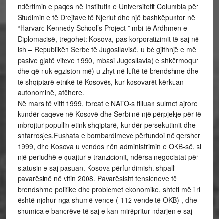
ndërtimin e paqes në Institutin e Universitetit Columbia për
Studimin e të Drejtave të Njeriut dhe një bashkëpuntor në
“Harvard Kennedy School’s Project ” mbi të Ardhmen e
Diplomacisë, tregohet: Kosova, pas korporatizimit të saj në
ish – Republikën Serbe të Jugosllavisë, u bë gjithnjë e më
pasive gjatë viteve 1990, mbasi Jugosllavia( e shkërmoqur
dhe që nuk egziston më) u zhyt në luftë të brendshme dhe
të shqiptarë etnikë të Kosovës, kur kosovarët kërkuan
autonominë, atëhere.
Në mars të vitit 1999, forcat e NATO-s filluan sulmet ajrore
kundër caqeve në Kosovë dhe Serbi në një përpjekje për të
mbrojtur popullin etink shqiptarë, kundër persekutimit dhe
shfarrosjes.Fushata e bombardimeve përfundoi në qershor
1999, dhe Kosova u vendos nën administrimin e OKB-së, si
një periudhë e quajtur e tranzicionit, ndërsa negociatat për
statusin e saj pasuan. Kosova përfundimisht shpalli
pavarësinë në vitin 2008. Pavarësisht tensioneve të
brendshme politike dhe problemet ekonomike, shteti më i ri
është njohur nga shumë vende ( 112 vende të OKB) , dhe
shumica e banorëve të saj e kan mirëpritur ndarjen e saj