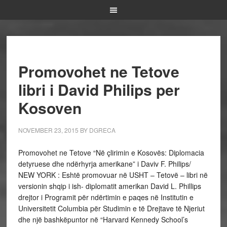
Promovohet ne Tetove
libri i David Philips per
Kosoven
NOVEMBER 23, 2015
BY
DGRECA
Promovohet ne Tetove “Në çlirimin e Kosovës: Diplomacia
detyruese dhe ndërhyrja amerikane” i Daviv F. Philips/
NEW YORK : Eshtë promovuar në USHT – Tetovë – libri në
versionin shqip i ish- diplomatit amerikan David L. Phillips
drejtor i Programit për ndërtimin e paqes në Institutin e
Universitetit Columbia për Studimin e të Drejtave të Njeriut
dhe një bashkëpuntor në “Harvard Kennedy School’s