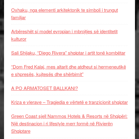
Oxhaku, nga elementi arkitektonik te simboli i trungut
familjar
Arbëreshët si model evropian i mbrojtjes së identitetit
kulturor
Sali Shijaku, “Diego Rivera” shqiptar i artit tonë kombëtar
“Dom Fred Kalaj, mes altarit dhe atdheut si hermeneutikë
e shpresës, kujtesës dhe shërbimit”
A PO ARMATOSET BALLKANI?
Kriza e vlerave – Tragjedia e vërtetë e tranzicionit shqiptar
Green Coast sjell Nammos Hotels & Resorts në Shqipëri:
Një destinacion i ri lifestyle merr formë në Rivierën
Shqiptare