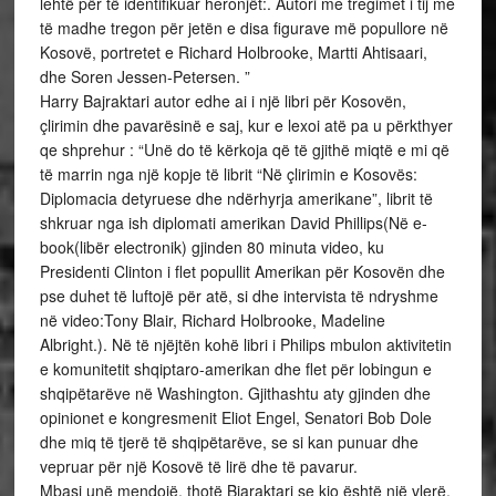
lehtë për të identifikuar heronjët:. Autori me tregimet i tij me
të madhe tregon për jetën e disa figurave më popullore në
Kosovë, portretet e Richard Holbrooke, Martti Ahtisaari,
dhe Soren Jessen-Petersen. ”
Harry Bajraktari autor edhe ai i një libri për Kosovën,
çlirimin dhe pavarësinë e saj, kur e lexoi atë pa u përkthyer
qe shprehur : “Unë do të kërkoja që të gjithë miqtë e mi që
të marrin nga një kopje të librit “Në çlirimin e Kosovës:
Diplomacia detyruese dhe ndërhyrja amerikane”, librit të
shkruar nga ish diplomati amerikan David Phillips(Në e-
book(libër electronik) gjinden 80 minuta video, ku
Presidenti Clinton i flet popullit Amerikan për Kosovën dhe
pse duhet të luftojë për atë, si dhe intervista të ndryshme
në video:Tony Blair, Richard Holbrooke, Madeline
Albright.). Në të njëjtën kohë libri i Philips mbulon aktivitetin
e komunitetit shqiptaro-amerikan dhe flet për lobingun e
shqipëtarëve në Washington. Gjithashtu aty gjinden dhe
opinionet e kongresmenit Eliot Engel, Senatori Bob Dole
dhe miq të tjerë të shqipëtarëve, se si kan punuar dhe
vepruar për një Kosovë të lirë dhe të pavarur.
Mbasi unë mendojë, thotë Bjaraktari se kjo është një vlerë,