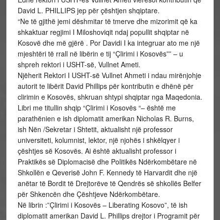
David L. PHILLIPS jep për çështjen shqiptare.
“Ne të gjithë jemi dëshmitar të tmerve dhe mizorimit që ka
shkaktuar regjimi I Miloshoviqit ndaj popullit shqiptar në
Kosovë dhe më gjërë . Por Davidi I ka integruar ato me një
mjeshtëri të rrall në libërin e tij “Çlirimi i Kosovës”” – u
shpreh rektori i USHT-së, Vullnet Ameti.
Njëherit Rektori I USHT-së Vullnet Ahmeti i ndau mirënjohje
autorit te libërit David Phillips për kontributin e dhënë për
clirimin e Kosovës, shkruan shtypi shqiptar nga Maqedonia.
Libri me titullin shqip “Çlirimi i Kosovës “– është me
parathënien e ish diplomatit amerikan Nicholas R. Burns,
ish Nën /Sekretar i Shtetit, aktualisht një professor
universiteti, kolumnist, lektor, një njohës i shkëlqyer i
çështjes së Kosovës. Ai është aktualisht professor i
Praktikës së Diplomacisë dhe Politikës Ndërkombëtare në
Shkollën e Qeverisë John F. Kennedy të Harvardit dhe një
anëtar të Bordit të Drejtorëve të Qendrës së shkollës Belfer
për Shkencën dhe Çështjeve Ndërkombëtare.
Në librin :”Çlirimi i Kosovës – Liberating Kosovo”, të ish
diplomatit amerikan David L. Phillips drejtor i Programit për