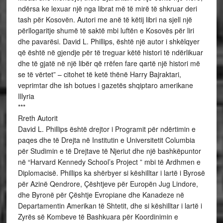
ndërsa ke lexuar një nga librat më të mirë të shkruar deri
tash për Kosovën. Autori me anë të këtij libri na sjell një
përllogaritje shumë të saktë mbi luftën e Kosovës për liri
dhe pavarësi. David L. Phillips, është një autor i shkëlqyer
që është në gjendje për të treguar këtë histori të ndërlikuar
dhe të gjatë në një libër që rrëfen fare qartë një histori më
se të vërtet” – citohet të ketë thënë Harry Bajraktari,
veprimtar dhe ish botues i gazetës shqiptaro amerikane
Illyria
***
Rreth Autorit
David L. Phillips është drejtor i Programit për ndërtimin e
paqes dhe të Drejta në Institutin e Universitetit Columbia
për Studimin e të Drejtave të Njeriut dhe një bashkëpuntor
në “Harvard Kennedy School’s Project ” mbi të Ardhmen e
Diplomacisë. Phillips ka shërbyer si këshilltar i lartë i Byrosë
për Azinë Qendrore, Çështjeve për Europën Jug Lindore,
dhe Byronë për Çështje Evropiane dhe Kanadeze në
Departamentin Amerikan të Shtetit, dhe si këshilltar i lartë i
Zyrës së Kombeve të Bashkuara për Koordinimin e