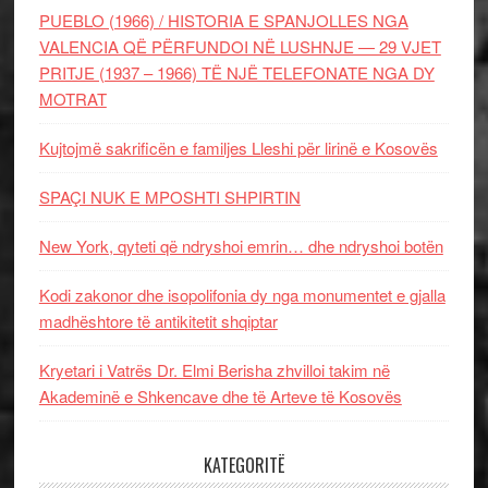
PUEBLO (1966) / HISTORIA E SPANJOLLES NGA
VALENCIA QË PËRFUNDOI NË LUSHNJE — 29 VJET
PRITJE (1937 – 1966) TË NJË TELEFONATE NGA DY
MOTRAT
Kujtojmë sakrificën e familjes Lleshi për lirinë e Kosovës
SPAÇI NUK E MPOSHTI SHPIRTIN
New York, qyteti që ndryshoi emrin… dhe ndryshoi botën
Kodi zakonor dhe isopolifonia dy nga monumentet e gjalla
madhështore të antikitetit shqiptar
Kryetari i Vatrës Dr. Elmi Berisha zhvilloi takim në
Akademinë e Shkencave dhe të Arteve të Kosovës
KATEGORITË