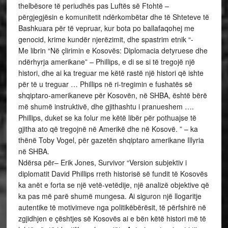
thelbësore të periudhës pas Luftës së Ftohtë –
përgjegjësin e komunitetit ndërkombëtar dhe të Shteteve të
Bashkuara për të vepruar, kur bota po ballafaqohej me
genocid, krime kundër njerëzimit, dhe spastrim etnik “-
Me librin “Në çlirimin e Kosovës: Diplomacia detyruese dhe
ndërhyrja amerikane” – Phillips, e di se si të tregojë një
histori, dhe ai ka treguar me këtë rastë një histori që ishte
për të u treguar … Phillips në ri-tregimin e fushatës së
shqiptaro-amerikaneve për Kosovën, në SHBA, është bërë
më shumë instruktivë, dhe gjithashtu i pranueshem ….
Phillips, duket se ka folur me këtë libër për pothuajse të
gjitha ato që tregojnë në Amerikë dhe në Kosovë. ” – ka
thënë Toby Vogel, për gazetën shqiptaro amerikane Illyria
në SHBA.
Ndërsa për– Erik Jones, Survivor “Version subjektiv i
diplomatit David Phillips rreth historisë së fundit të Kosovës
ka anët e forta se një vetë-vetëdije, një analizë objektive që
ka pas më parë shumë mungesa. Ai siguron një llogaritje
autentike të motivimeve nga politikëbërësit, të përfshirë në
zgjidhjen e çështjes së Kosovës ai e bën këtë histori më të