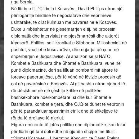
nga Serbia.
Në librin e tij :”Çlirimin i Kosovës , David Phillips ofron një
përllogaritje bindëse të negociatave dhe veprimeve
ushtarake, të cilat kulmuan me pavarësinë e Kosovës.
Duke u mbështetur në pjesëmarrjen e tij, në procesin
diplomatik dhe intervistat me pjesëmarrësit dhe aktorët
kryesorë. Phillips, solli kronikat e Sllobodan Millosheviqit në
pushtet, vuajtjet e kosovarëve, dhe ngjarjet që çuan në
shpërbërjen e Jugosllavisë. Ai analizon se si NATO,
Kombet e Bashkuara dhe Shtetet e Bashkuara, vunë në
punë diplomacinë, deri sa filluan bombardimit ajrore të
forcave paqeruajtëse, për të vënë në lëvizje procesin që
çoi në pavarësinë e Kosovës. Ai gjithashtu ofron njohuri të
rëndësishme në një çështje kritike në politikën
bashkëkohore ndërkombëtare: si dhe kur Shtetet e
Bashkuara, kombet e tjera, dhe OJQ-të duhet të vepronin
për të parandaluar spastrimin etnik dhe të shkeljeve të
rënda të drejtave të njeriut.
Figura eminente të jetës politike dhe diplomatike, kan folur
për librin që tani doli edhe në gjuhën shqipe me titull:
“Çlirimi i Kosovës – Liberating Kosovo”, të David Philips