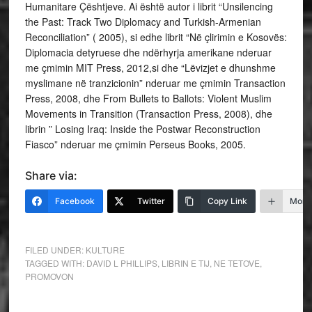
Humanitare Çështjeve. Ai është autor i librit “Unsilencing
the Past: Track Two Diplomacy and Turkish-Armenian
Reconciliation” ( 2005), si edhe librit “Në çlirimin e Kosovës:
Diplomacia detyruese dhe ndërhyrja amerikane nderuar
me çmimin MIT Press, 2012,si dhe “Lëvizjet e dhunshme
myslimane në tranzicionin” nderuar me çmimin Transaction
Press, 2008, dhe From Bullets to Ballots: Violent Muslim
Movements in Transition (Transaction Press, 2008), dhe
librin ” Losing Iraq: Inside the Postwar Reconstruction
Fiasco” nderuar me çmimin Perseus Books, 2005.
Share via:
Facebook
Twitter
Copy Link
More
FILED UNDER:
KULTURE
TAGGED WITH:
DAVID L PHILLIPS
,
LIBRIN E TIJ
,
NE TETOVE
,
PROMOVON