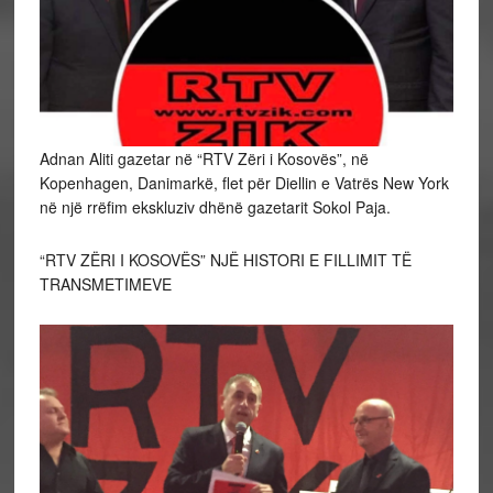
Adnan Aliti gazetar në “RTV Zëri i Kosovës”, në
Kopenhagen, Danimarkë, flet për Diellin e Vatrës New York
në një rrëfim ekskluziv dhënë gazetarit Sokol Paja.
“RTV ZËRI I KOSOVËS” NJË HISTORI E FILLIMIT TË
TRANSMETIMEVE