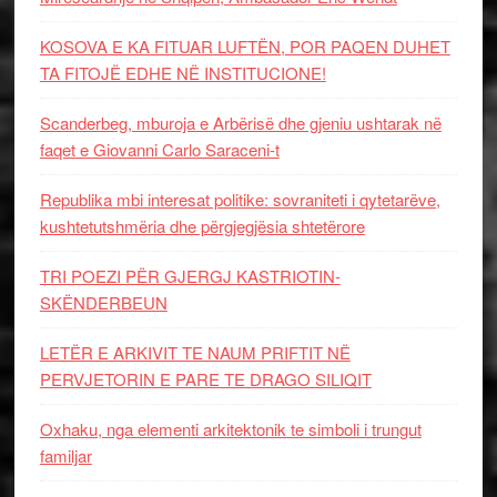
KOSOVA E KA FITUAR LUFTËN, POR PAQEN DUHET
TA FITOJË EDHE NË INSTITUCIONE!
Scanderbeg, mburoja e Arbërisë dhe gjeniu ushtarak në
faqet e Giovanni Carlo Saraceni-t
Republika mbi interesat politike: sovraniteti i qytetarëve,
kushtetutshmëria dhe përgjegjësia shtetërore
TRI POEZI PËR GJERGJ KASTRIOTIN-
SKËNDERBEUN
LETËR E ARKIVIT TE NAUM PRIFTIT NË
PERVJETORIN E PARE TE DRAGO SILIQIT
Oxhaku, nga elementi arkitektonik te simboli i trungut
familjar