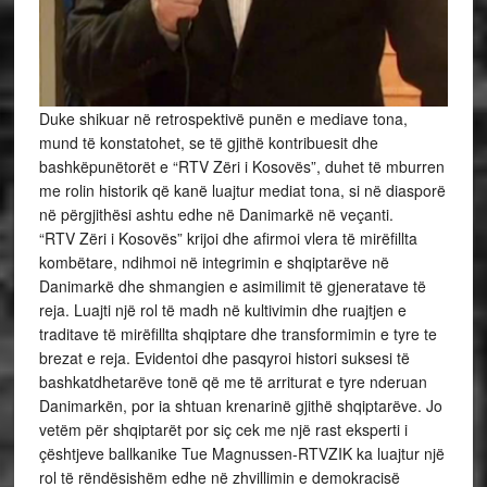
Duke shikuar në retrospektivë punën e mediave tona,
mund të konstatohet, se të gjithë kontribuesit dhe
bashkëpunëtorët e “RTV Zëri i Kosovës”, duhet të mburren
me rolin historik që kanë luajtur mediat tona, si në diasporë
në përgjithësi ashtu edhe në Danimarkë në veçanti.
“RTV Zëri i Kosovës” krijoi dhe afirmoi vlera të mirëfillta
kombëtare, ndihmoi në integrimin e shqiptarëve në
Danimarkë dhe shmangien e asimilimit të gjeneratave të
reja. Luajti një rol të madh në kultivimin dhe ruajtjen e
traditave të mirëfillta shqiptare dhe transformimin e tyre te
brezat e reja. Evidentoi dhe pasqyroi histori suksesi të
bashkatdhetarëve tonë që me të arriturat e tyre nderuan
Danimarkën, por ia shtuan krenarinë gjithë shqiptarëve. Jo
vetëm për shqiptarët por siç cek me një rast eksperti i
çështjeve ballkanike Tue Magnussen-RTVZIK ka luajtur një
rol të rëndësishëm edhe në zhvillimin e demokracisë