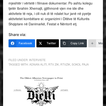
mjeshtër i vërtetë i filmave dokumentar. Po ashtu kolegu
tjetër Ibrahim Xhemajli, gjithmonë vjen me ide dhe
aktivitete të reja, i cili nuk di të ndalet kur janë në pyetje
aktivitetet kombëtare si: organizimi i Ditëve të Kulturës
Shqiptare në Danimarkë, Festat e Nëntorit etj.
Share via:
Facebook
Twitter
Copy Link
More
FILED UNDER:
INTERVISTE
TAGGED WITH:
ADNAN ALITI
,
RTV ZIK
,
RTVZIK
,
SOKOL PAJA