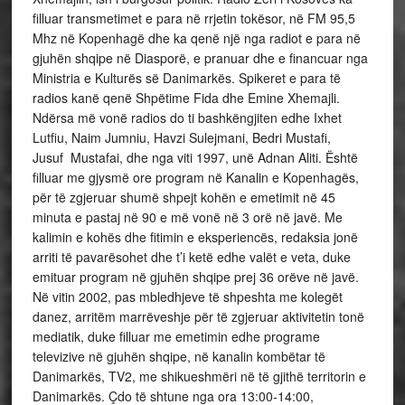
filluar transmetimet e para në rrjetin tokësor, në FM 95,5
Mhz në Kopenhagë dhe ka qenë një nga radiot e para në
gjuhën shqipe në Diasporë, e pranuar dhe e financuar nga
Ministria e Kulturës së Danimarkës. Spikeret e para të
radios kanë qenë Shpëtime Fida dhe Emine Xhemajli.
Ndërsa më vonë radios do ti bashkëngjiten edhe Ixhet
Lutfiu, Naim Jumniu, Havzi Sulejmani, Bedri Mustafi,
Jusuf Mustafai, dhe nga viti 1997, unë Adnan Aliti. Është
filluar me gjysmë ore program në Kanalin e Kopenhagës,
për të zgjeruar shumë shpejt kohën e emetimit në 45
minuta e pastaj në 90 e më vonë në 3 orë në javë. Me
kalimin e kohës dhe fitimin e eksperiencës, redaksia jonë
arriti të pavarësohet dhe t’i ketë edhe valët e veta, duke
emituar program në gjuhën shqipe prej 36 orëve në javë.
Në vitin 2002, pas mbledhjeve të shpeshta me kolegët
danez, arritëm marrëveshje për të zgjeruar aktivitetin tonë
mediatik, duke filluar me emetimin edhe programe
televizive në gjuhën shqipe, në kanalin kombëtar të
Danimarkës, TV2, me shikueshmëri në të gjithë territorin e
Danimarkës. Çdo të shtune nga ora 13:00-14:00,