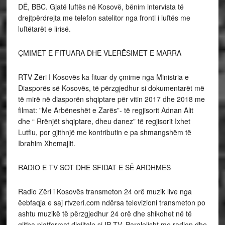
DË, BBC. Gjatë luftës në Kosovë, bënim intervista të
drejtpërdrejta me telefon satelitor nga fronti i luftës me
luftëtarët e lirisë.
ÇMIMET E FITUARA DHE VLERËSIMET E MARRA
RTV Zëri I Kosovës ka fituar dy çmime nga Ministria e
Diasporës së Kosovës, të përzgjedhur si dokumentarët më
të mirë në diasporën shqiptare për vitin 2017 dhe 2018 me
filmat: ”Me Arbëneshët e Zarës”- të regjisorit Adnan Alit
dhe “ Rrënjët shqiptare, dheu danez” të regjisorit Ixhet
Lutfiu, por gjithnjë me kontributin e pa shmangshëm të
Ibrahim Xhemajlit.
RADIO E TV SOT DHE SFIDAT E SË ARDHMES
Radio Zëri i Kosovës transmeton 24 orë muzik live nga
ëebfaqja e saj rtvzeri.com ndërsa televizioni transmeton po
ashtu muzikë të përzgjedhur 24 orë dhe shikohet në të
gjitha platformat digjitale si IP TV. Paralelisht me radion dhe