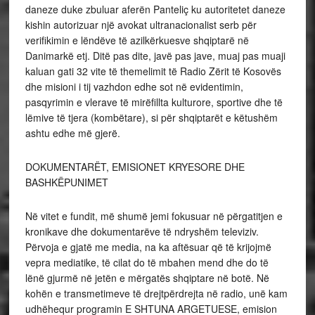
daneze duke zbuluar aferën Panteliç ku autoritetet daneze
kishin autorizuar një avokat ultranacionalist serb për
verifikimin e lëndëve të azilkërkuesve shqiptarë në
Danimarkë etj. Ditë pas dite, javë pas jave, muaj pas muaji
kaluan gati 32 vite të themelimit të Radio Zërit të Kosovës
dhe misioni i tij vazhdon edhe sot në evidentimin,
pasqyrimin e vlerave të mirëfillta kulturore, sportive dhe të
lëmive të tjera (kombëtare), si për shqiptarët e këtushëm
ashtu edhe më gjerë.
DOKUMENTARËT, EMISIONET KRYESORE DHE
BASHKËPUNIMET
Në vitet e fundit, më shumë jemi fokusuar në përgatitjen e
kronikave dhe dokumentarëve të ndryshëm televiziv.
Përvoja e gjatë me media, na ka aftësuar që të krijojmë
vepra mediatike, të cilat do të mbahen mend dhe do të
lënë gjurmë në jetën e mërgatës shqiptare në botë. Në
kohën e transmetimeve të drejtpërdrejta në radio, unë kam
udhëhequr programin E SHTUNA ARGETUESE, emision