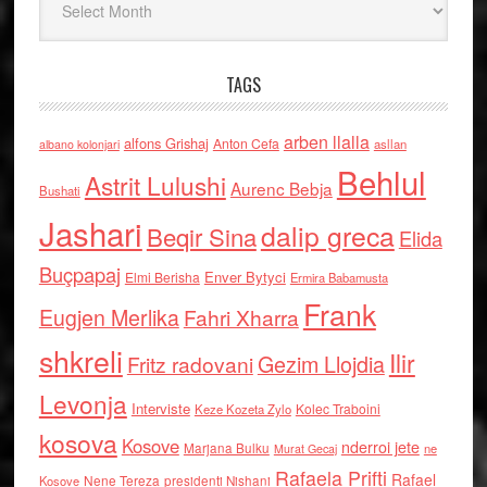
TAGS
arben llalla
alfons Grishaj
Anton Cefa
asllan
albano kolonjari
Behlul
Astrit Lulushi
Aurenc Bebja
Bushati
Jashari
dalip greca
Beqir Sina
Elida
Buçpapaj
Enver Bytyci
Elmi Berisha
Ermira Babamusta
Frank
Eugjen Merlika
Fahri Xharra
shkreli
Ilir
Gezim Llojdia
Fritz radovani
Levonja
Interviste
Kolec Traboini
Keze Kozeta Zylo
kosova
Kosove
nderroi jete
Marjana Bulku
ne
Murat Gecaj
Rafaela Prifti
Rafael
Nene Tereza
Kosove
presidenti Nishani