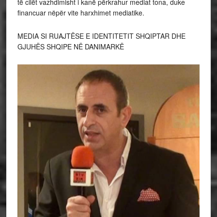
të cilët vazhdimisht i kanë përkrahur mediat tona, duke
financuar nëpër vite harxhimet mediatike.
MEDIA SI RUAJTËSE E IDENTITETIT SHQIPTAR DHE
GJUHËS SHQIPE NË DANIMARKË