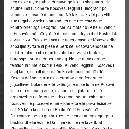
heqjes së atyre pak të drejtave që kishin shqiptarët. Në
shumë institucione të Kosovës, regjimi i Beogradit po
vendoste masa të dhunshme. Në fakt, pak vjet pas vitit
1981, gjithë zinxhiri komandues dhe represiv do të
kontrollohet nga Beogradi. Më 23 mars 1989 në Kuvendin
e Kosovës, në mënyrë të dhunshme ndryshohet Kushtetuta
e vitit 1974. Pas suprimimit të autonomisë së Kosovës dhe
shpalljes zyrtare si pjesë e Serbisë, Kosova vendoset në
shtetrrethim, e cila manifestohet me vrasje brutale,
burgosje, tortura, deportime etj. Në një atmosferë të
tensionuar, më 2 korrik 1989, Kuvendi legjitim i Kosovës i
asaj kohe, shpall deklaratën kushtetuese me të cilën
Kosova definohej si njësi e barabartë në federatën
jugosllave. Duke qenë të vetëdijshëm, se lufta në Kosovë
ishte e pashmangshme, diaspora shqiptare filloi të
organizohet në forma të ndryshme, për të ndihmuar
Kosovën në proceset e mëtejshme drejtë pavarësisë së
saj. Në këto kushte lindi Radio Zëri i Kosovës në
Danimarkë më 20 gusht 1989, e themeluar nga një grup
bashkatdhetarësh në Danimarkë, me në krye Ibrahim
Xhemajlin, ish i burgosur politik. Radio Zëri i Kosovës ka