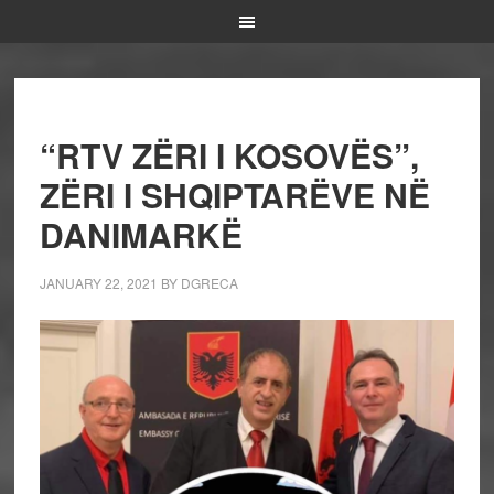
“RTV ZËRI I KOSOVËS”,
ZËRI I SHQIPTARËVE NË
DANIMARKË
JANUARY 22, 2021
BY
DGRECA