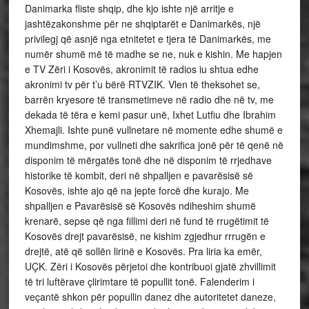
Danimarka fliste shqip, dhe kjo ishte një arritje e
jashtëzakonshme për ne shqiptarët e Danimarkës, një
privilegj që asnjë nga etnitetet e tjera të Danimarkës, me
numër shumë më të madhe se ne, nuk e kishin. Me hapjen
e TV Zëri i Kosovës, akronimit të radios iu shtua edhe
akronimi tv për t’u bërë RTVZIK. Vlen të theksohet se,
barrën kryesore të transmetimeve në radio dhe në tv, me
dekada të tëra e kemi pasur unë, Ixhet Lutfiu dhe Ibrahim
Xhemajli. Ishte punë vullnetare në momente edhe shumë e
mundimshme, por vullneti dhe sakrifica jonë për të qenë në
disponim të mërgatës tonë dhe në disponim të rrjedhave
historike të kombit, deri në shpalljen e pavarësisë së
Kosovës, ishte ajo që na jepte forcë dhe kurajo. Me
shpalljen e Pavarësisë së Kosovës ndiheshim shumë
krenarë, sepse që nga fillimi deri në fund të rrugëtimit të
Kosovës drejt pavarësisë, ne kishim zgjedhur rrrugën e
drejtë, atë që sollën lirinë e Kosovës. Pra liria ka emër,
UÇK. Zëri i Kosovës përjetoi dhe kontribuoi gjatë zhvillimit
të tri luftërave çlirimtare të popullit tonë. Falenderim i
veçantë shkon për popullin danez dhe autoritetet daneze,