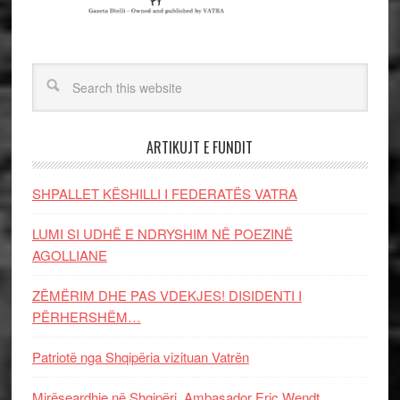
ARTIKUJT E FUNDIT
SHPALLET KËSHILLI I FEDERATËS VATRA
LUMI SI UDHË E NDRYSHIM NË POEZINË
AGOLLIANE
ZËMËRIM DHE PAS VDEKJES! DISIDENTI I
PËRHERSHËM…
Patriotë nga Shqipëria vizituan Vatrën
Mirëseardhje në Shqipëri, Ambasador Eric Wendt