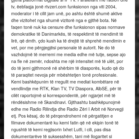
tv, ëebfaqja jonë rtvzeri.com funksionon nga viti 2004,
moderator i të cilit jam unë, po ashtu është shumë aktive
dhe vizitohet nga shumë vizitorë nga e gjithë bota. Në
faqen tonë nuk ka censure dhe funksionon sipas normave
demokratike të Danimarkës, të respektimit të mendimit të
lirë, që dmth. çdo kush ka të drejtë të shprehë mendimin e
vet, por me përgjegjësi personale të autorit. Ne do të
vazhdojmë të merremi me media edhe më tutje, sepse ajo
na fle në zemër, ndoshta me një intensitet më të ulët, por
do të jemi gjithmonë në shërbim të diasporës, kudo që do
të paraqitet nevoja për mbështetjen tonë profesionale.
Kemi bashkëpunim të rregullt me mediat kombëtare në
vendlindje me RTK, Klan TV, TV Diaspora, AlbSE, për të
cilët raportojmë si korrespondentë, për ngjarjet më të
rëndësishme në Skandinavi. Gjithashtu bashkëpunojmë
edhe me Radio Rilindja dhe Radio Zëri I Arbit në Norvegji
etj. Pos kësaj, do të përqendrohemi në përgatitjen e
filmave dokumentarë ku kemi fatin që në ekipin tonë të
ngushtë të kemi regjisorin Ixhet Lutfi, i cili, pas disa
dokumentarëve të suksesshëm, tani më llogaritet si