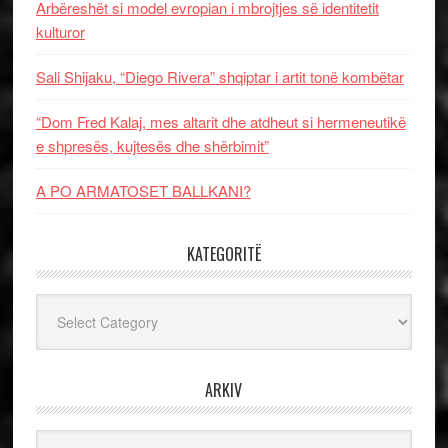
Arbëreshët si model evropian i mbrojtjes së identitetit
kulturor
Sali Shijaku, “Diego Rivera” shqiptar i artit tonë kombëtar
“Dom Fred Kalaj, mes altarit dhe atdheut si hermeneutikë
e shpresës, kujtesës dhe shërbimit”
A PO ARMATOSET BALLKANI?
KATEGORITË
Kategoritë
ARKIV
Arkiv