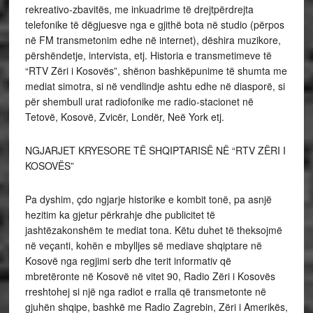
rekreativo-zbavitës, me inkuadrime të drejtpërdrejta
telefonike të dëgjuesve nga e gjithë bota në studio (përpos
në FM transmetonim edhe në internet), dëshira muzikore,
përshëndetje, intervista, etj. Historia e transmetimeve të
“RTV Zëri i Kosovës”, shënon bashkëpunime të shumta me
mediat simotra, si në vendlindje ashtu edhe në diasporë, si
për shembull urat radiofonike me radio-stacionet në
Tetovë, Kosovë, Zvicër, Londër, Neë York etj.
NGJARJET KRYESORE TË SHQIPTARISË NË “RTV ZËRI I
KOSOVËS”
Pa dyshim, çdo ngjarje historike e kombit tonë, pa asnjë
hezitim ka gjetur përkrahje dhe publicitet të
jashtëzakonshëm te mediat tona. Këtu duhet të theksojmë
në veçanti, kohën e mbylljes së mediave shqiptare në
Kosovë nga regjimi serb dhe terit informativ që
mbretëronte në Kosovë në vitet 90, Radio Zëri i Kosovës
rreshtohej si një nga radiot e rralla që transmetonte në
gjuhën shqipe, bashkë me Radio Zagrebin, Zëri i Amerikës,