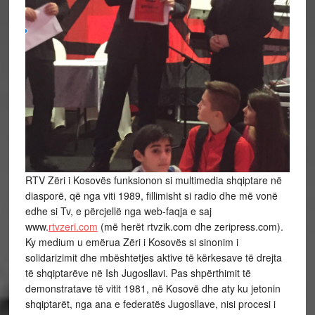
RTV Zëri i Kosovës funksionon si multimedia shqiptare në
diasporë, që nga viti 1989, fillimisht si radio dhe më vonë
edhe si Tv, e përcjellë nga web-faqja e saj
www.
rtvzeri.com
(më herët rtvzik.com dhe zeripress.com).
Ky medium u emërua Zëri i Kosovës si sinonim i
solidarizimit dhe mbështetjes aktive të kërkesave të drejta
të shqiptarëve në Ish Jugosllavi. Pas shpërthimit të
demonstratave të vitit 1981, në Kosovë dhe aty ku jetonin
shqiptarët, nga ana e federatës Jugosllave, nisi procesi i