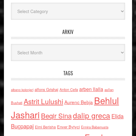
Kategoritë
ARKIV
Arkiv
TAGS
arben llalla
alfons Grishaj
Anton Cefa
asllan
albano kolonjari
Behlul
Astrit Lulushi
Aurenc Bebja
Bushati
Jashari
dalip greca
Beqir Sina
Elida
Buçpapaj
Enver Bytyci
Elmi Berisha
Ermira Babamusta