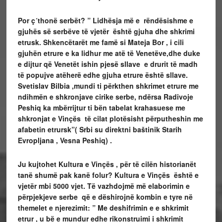
Por ç´thonë serbët? ” Lidhësja më e rëndësishme e
gjuhës së serbëve të vjetër është gjuha dhe shkrimi
etrusk. Shkencëtarët me famë si Mateja Bor , i cili
gjuhën etrure e ka lidhur me atë të Venetëve,dhe duke
e dijtur që Venetët ishin pjesë sllave e drurit të madh
të popujve atëherë edhe gjuha etrure është sllave.
Svetislav Bilbia ,mundi ti përkthen shkrimet etrure me
ndihmën e shkronjave cirike serbe, ndërsa Radivoje
Peshiq ka mbërrijtur ti bën tabelat krahasuese me
shkronjat e Vinçës të cilat plotësisht përputheshin me
afabetin etrursk”(
Srbi su direktni baštinik Starih
Evropljana , Vesna Peshiq) .
Ju kujtohet Kultura e Vinçës , për të cilën historianët
tanë shumë pak kanë folur? Kultura e Vinçës është e
vjetër mbi 5000 vjet. Të vazhdojmë më elaborimin e
përpjekjeve serbe që e dëshirojnë kombin e tyre në
themelet e njerezimit: ” Me deshifrimin e e shkrimit
etrur , u bë e mundur edhe rikonstruimi i shkrimit