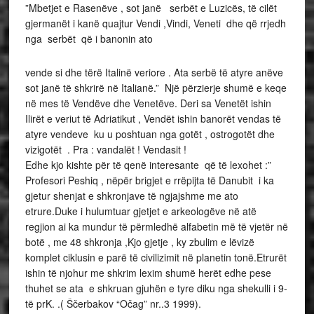
”Mbetjet e Rasenëve , sot janë serbët e Luzicës, të cilët
gjermanët i kanë quajtur Vendi ,Vindi, Veneti dhe që rrjedh
nga serbët që i banonin ato
vende si dhe tërë Italinë veriore . Ata serbë të atyre anëve
sot janë të shkrirë në Italianë.” Një përzierje shumë e keqe
në mes të Vendëve dhe Venetëve. Deri sa Venetët ishin
Ilirët e veriut të Adriatikut , Vendët ishin banorët vendas të
atyre vendeve ku u poshtuan nga gotët , ostrogotët dhe
vizigotët . Pra : vandalët ! Vendasit !
Edhe kjo kishte për të qenë interesante që të lexohet :”
Profesori Peshiq , nëpër brigjet e rrëpijta të Danubit i ka
gjetur shenjat e shkronjave të ngjajshme me ato
etrure.Duke i hulumtuar gjetjet e arkeologëve në atë
regjion ai ka mundur të përmledhë alfabetin më të vjetër në
botë , me 48 shkronja ,Kjo gjetje , ky zbulim e lëvizë
komplet ciklusin e parë të civilizimit në planetin tonë.Etrurët
ishin të njohur me shkrim lexim shumë herët edhe pese
thuhet se ata e shkruan gjuhën e tyre diku nga shekulli i 9-
të prK. .( Ščerbakov “Očag” nr..3 1999).