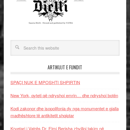
ARTIKUJT E FUNDIT
SPAÇI NUK E MPOSHTI SHPIRTIN
New York, qyteti që ndryshoi emrin… dhe ndryshoi botën
Kodi zakonor dhe isopolifonia dy nga monumentet e gjalla
madhështore të antikitetit shqiptar
Kryetari i Vatrës Dr. Elmi Berisha zhvilloi takim në