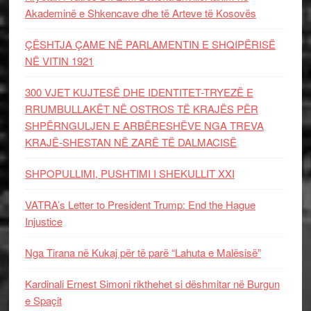
Akademinë e Shkencave dhe të Arteve të Kosovës
ÇËSHTJA ÇAME NË PARLAMENTIN E SHQIPËRISË
NË VITIN 1921
300 VJET KUJTESË DHE IDENTITET-TRYEZË E
RRUMBULLAKËT NË OSTROS TË KRAJËS PËR
SHPËRNGULJEN E ARBËRESHËVE NGA TREVA
KRAJË-SHESTAN NË ZARË TË DALMACISË
SHPOPULLIMI, PUSHTIMI I SHEKULLIT XXI
VATRA’s Letter to President Trump: End the Hague
Injustice
Nga Tirana në Kukaj për të parë “Lahuta e Malësisë”
Kardinali Ernest Simoni rikthehet si dëshmitar në Burgun
e Spaçit