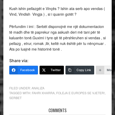
Kush ishin pellazgët e Vinçës ? Ishin ata serb apo vendas (
Vind, Vindish Vingja ) , si i quanin gotët ?
Përfundim i imi : Serbët disponojnë me një dokumentacion
të madh dhe të paprekur nga askush deri më tani për të
kaluarën tonë.Guximi i tyre që të përshkruhen si vendas , si
pellazg , etrur, romak ,ilir, keltë nuk është për tu nënçmuar .
Ata po luajnë me historinë tonë .
Share via:
Facebook
Twitter
Copy Link
More
FILED UNDER:
ANALIZA
TAGGED WITH:
FAHRI XHARRA
,
FOLEJA E EUROPES SE VJETER!
,
SERBET
COMMENTS