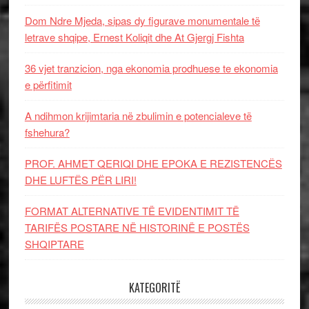
Dom Ndre Mjeda, sipas dy figurave monumentale të
letrave shqipe, Ernest Koliqit dhe At Gjergj Fishta
36 vjet tranzicion, nga ekonomia prodhuese te ekonomia
e përfitimit
A ndihmon krijimtaria në zbulimin e potencialeve të
fshehura?
PROF. AHMET QERIQI DHE EPOKA E REZISTENCЁS
DHE LUFTЁS PЁR LIRI!
FORMAT ALTERNATIVE TË EVIDENTIMIT TË
TARIFËS POSTARE NË HISTORINË E POSTËS
SHQIPTARE
KATEGORITË