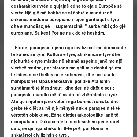
qesharak kur vtën e qujajnë edhe foleja e Europës së
vjetër. Një gjë më habitë se si është e mundur që
shkenca moderne europiane i lejon gërrhatjet e tyre
dhe e mundësojnë ” supremacinë ” serbe mbi çdo gjë
europiane. Sa keq! Por ne nuk do të heshtim.
Etrurët paraqesin njërin nga civilizimet më dominante
të kohës së tyre. Kultura e tyre, shhkenca e tyre dhe
njohuritë e tyre mistke në shumë aspekte janë me një
vlerë të madhe, por historia me qëllim e deshti që ata
të mbesin në thellësinë e kohërave, dhe me ata të
manipulohet sipas kërkesave politike.Ata ishin
sundimtarë të Mesdheut dhe deri në ditët e sotit
paraqesin mundin më të madh në zbërthimin e tyre.
Ato që i njohim janë vetëm nga burimet romake dhe
greke të cilët as në një mënyrë nuk e paraqesin të të
vërtetën objektive. Edhe gjetjet arkeologjike janë të
manipuluara. Dokumentët e rëndësishëm për etrurët
datojnë që nga shekulli i 8-të prK, por Roma e
shkatërroi civilizimin e tyre .