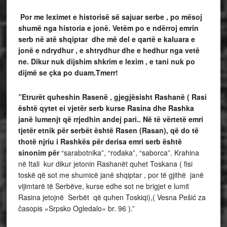
Por me leximet e historisë së sajuar serbe , po mësoj
shumë nga historia e jonë. Vetëm po e ndërroj emrin
serb në atë shqiptar dhe më del e qartë e kaluara e
jonë e ndrydhur , e shtrydhur dhe e hedhur nga vetë
ne. Dikur nuk dijshim shkrim e lexim , e tani nuk po
dijmë se çka po duam.Tmerr!
”Etrurët quheshin Rasenë , gjegjësisht Rashanë ( Rasi
është qytet eí vjetër serb kurse Rasina dhe Rashka
janë lumenjt që rrjedhin andej pari.. Në të vërtetë emri
tjetër etnik për serbët është Rasen (Rasan), që do të
thotë njriu i Rashkës për derisa emri serb është
sinonim për
“sarabotnika”, “rođaka”, “saborca”. Krahina
në Itali kur dikur jetonin Rashanët quhet Toskana ( fisi
toskë që sot me shumicë janë shqiptar , por të gjithë janë
vijimtarë të Serbëve, kurse edhe sot ne brigjet e lumit
Rasina jetojnë Serbët që quhen Toskiqi),( Vesna Pešić za
časopis »Srpsko Ogledalo« br. 96 ).”