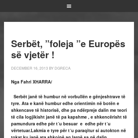
Serbët, ”foleja ”e Europës
së vjetër !
DECEMBER 16, 2013
BY
DGRECA
Nga Fahri XHARRA/
Serbët janë të humbur në vorbullën e gënjeshtrave të
tyre. Ata e kanë humbur edhe orientimin në botën e
shkencave të historisë, dhe pa ndërpreje dalin me teori
të cila logjikisht janë të pa kapshme , e shkencërisht të
pamundura edhe për t´u besuar e edhe për t´u
vërtetuar.Lakmia e tyre për t´u paraqitur si autokton në
tokat ku janë ata shkojnë aq largë sa që dalin