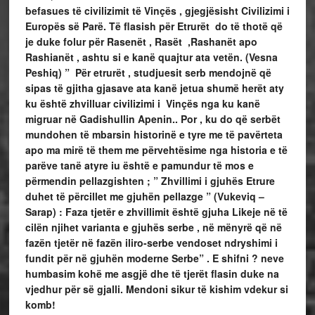
befasues të civilizimit të Vinçës , gjegjësisht Civilizimi i
Europës së Parë. Të flasish për Etrurët do të thotë që
je duke folur për Rasenët , Rasët ,Rashanët apo
Rashianët , ashtu si e kanë quajtur ata vetën. (Vesna
Peshiq) ” Për etrurët , studjuesit serb mendojnë që
sipas të gjitha gjasave ata kanë jetua shumë herët aty
ku është zhvilluar civilizimi i Vinçës nga ku kanë
migruar në Gadishullin Apenin.. Por , ku do që serbët
mundohen të mbarsin historinë e tyre me të pavërteta
apo ma mirë të them me përvehtësime nga historia e të
parëve tanë atyre iu është e pamundur të mos e
përmendin pellazgishten ; ” Zhvillimi i gjuhës Etrure
duhet të përcillet me gjuhën pellazge ” (Vukeviq –
Sarap) : Faza tjetër e zhvillimit është gjuha Likeje në të
cilën njihet varianta e gjuhës serbe , në mënyrë që në
fazën tjetër në fazën iliro-serbe vendoset ndryshimi i
fundit për në gjuhën moderne Serbe” . E shifni ? neve
humbasim kohë me asgjë dhe të tjerët flasin duke na
vjedhur për së gjalli. Mendoni sikur të kishim vdekur si
komb!