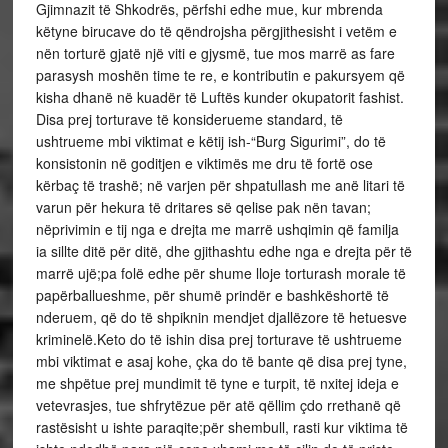
Gjimnazit të Shkodrës, përfshi edhe mue, kur mbrenda
këtyne birucave do të qëndrojsha përgjithesisht i vetëm e
nën torturë gjatë një viti e gjysmë, tue mos marrë as fare
parasysh moshën time te re, e kontributin e pakursyem që
kisha dhanë në kuadër të Luftës kunder okupatorit fashist.
Disa prej torturave të konsiderueme standard, të
ushtrueme mbi viktimat e këtij ish-“Burg Sigurimi”, do të
konsistonin në goditjen e viktimës me dru të fortë ose
kërbaç të trashë; në varjen për shpatullash me anë litari të
varun për hekura të dritares së qelise pak nën tavan;
nëprivimin e tij nga e drejta me marrë ushqimin që familja
ia sillte ditë për ditë, dhe gjithashtu edhe nga e drejta për të
marrë ujë;pa folë edhe për shume lloje torturash morale të
papërballueshme, për shumë prindër e bashkëshortë të
nderuem, që do të shpiknin mendjet djallëzore të hetuesve
kriminelë.Keto do të ishin disa prej torturave të ushtrueme
mbi viktimat e asaj kohe, çka do të bante që disa prej tyne,
me shpëtue prej mundimit të tyne e turpit, të nxitej ideja e
vetevrasjes, tue shfrytëzue për atë qëllim çdo rrethanë që
rastësisht u ishte paraqite;për shembull, rasti kur viktima të