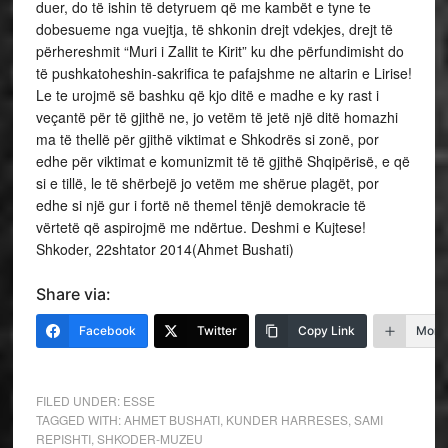
duer, do të ishin të detyruem që me kambët e tyne te
dobesueme nga vuejtja, të shkonin drejt vdekjes, drejt të
përhereshmit “Muri i Zallit te Kirit” ku dhe përfundimisht do
të pushkatoheshin-sakrifica te pafajshme ne altarin e Lirise!
Le te urojmë së bashku që kjo ditë e madhe e ky rast i
veçantë për të gjithë ne, jo vetëm të jetë një ditë homazhi
ma të thellë për gjithë viktimat e Shkodrës si zonë, por
edhe për viktimat e komunizmit të të gjithë Shqipërisë, e që
si e tillë, le të shërbejë jo vetëm me shërue plagët, por
edhe si një gur i fortë në themel tënjë demokracie të
vërtetë që aspirojmë me ndërtue. Deshmi e Kujtese!
Shkoder, 22shtator 2014(Ahmet Bushati)
Share via:
Facebook
Twitter
Copy Link
More
FILED UNDER:
ESSE
TAGGED WITH:
AHMET BUSHATI
,
KUNDER HARRESES
,
SAMI
REPISHTI
,
SHKODER-MUZEU