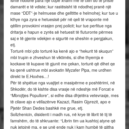
ishte ndodhë para një cope xhami me të cilin do të priste
damarët e të vdiste; kur rastësisht të ndodhej pranë një
mase “DDT”-je helmuese dhe gelltitte e helmohej; kur tue u
kthye nga zyra e hetuesisë për në qeli të vraponte më
qëllim provokimi vrasjen prej policit; kur tue perfitue nga
dritarja e hapun e zyrës së hetuesit të fluturonte përmes
saj e të gjente vdekjen e sigurtë ne sheshin e pergjakun,
etj.
Torturë mbi çdo torturë ka kenë ajo e “hekurit të skuqun”
mbi trupin e zhveshun të viktimës, si dhe thyemja e
kockave të kupave të gjunit me çekan, torturë që dihet qe
ka qenë ushtrue mbi avokatin Myzafer Pipa, me urdhen
direkt te E.Hoxhes…!
Për të shpëtue nga vuajtjet e masipërme e poshtërimi, në
Shkodër, do të kishte disa vrasje në ndeshje më Forcat e
“Mbrojtjes Popullore”, si edhe disa dhjetëra vetevrasje, mes
të cilave ajo e vëllazënve Kazazi, Rasim Gjyrezit, apo e
Pjetër Shan Dedes bashkë me grue, etj.
Sollzhenicin, disidenti i madh rus, në krye të librit të tij të
famshëm, do të shkruante: “Librin tim ua kushtoj atyne që
nuk jetojnë ma, e se unë ende nuk i kam humbë të gjitha