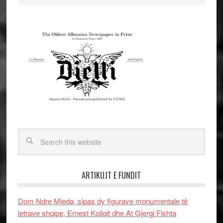
ARTIKUJT E FUNDIT
Dom Ndre Mjeda, sipas dy figurave monumentale të
letrave shqipe, Ernest Koliqit dhe At Gjergj Fishta