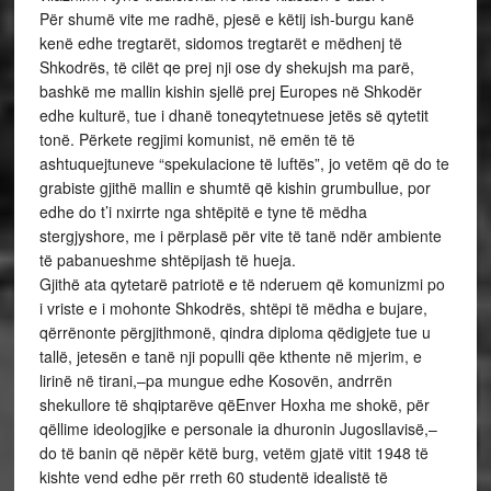
Për shumë vite me radhë, pjesë e këtij ish-burgu kanë
kenë edhe tregtarët, sidomos tregtarët e mëdhenj të
Shkodrës, të cilët qe prej nji ose dy shekujsh ma parë,
bashkë me mallin kishin sjellë prej Europes në Shkodër
edhe kulturë, tue i dhanë toneqytetnuese jetës së qytetit
tonë. Përkete regjimi komunist, në emën të të
ashtuquejtuneve “spekulacione të luftës”, jo vetëm që do te
grabiste gjithë mallin e shumtë që kishin grumbullue, por
edhe do t’i nxirrte nga shtëpitë e tyne të mëdha
stergjyshore, me i përplasë për vite të tanë ndër ambiente
të pabanueshme shtëpijash të hueja.
Gjithë ata qytetarë patriotë e të nderuem që komunizmi po
i vriste e i mohonte Shkodrës, shtëpi të mëdha e bujare,
qërrënonte përgjithmonë, qindra diploma qëdigjete tue u
tallë, jetesën e tanë nji populli qëe kthente në mjerim, e
lirinë në tirani,–pa mungue edhe Kosovën, andrrën
shekullore të shqiptarëve qëEnver Hoxha me shokë, për
qëllime ideologjike e personale ia dhuronin Jugosllavisë,–
do të banin që nëpër këtë burg, vetëm gjatë vitit 1948 të
kishte vend edhe për rreth 60 studentë idealistë të