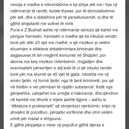
nevoja e madhe e mbrendshme e ka shtye atë me i hye nji
ndërmarrje të randë, kockë-thyese, por të domosdoshme
për atë, dhe e dobishme për të persekutuemët, si dhe të
gjithë shqiptarët me vullnet të mirë.
Puna e Z.Bushati ashte nji ndërmarrje serioze që bahet me
pengue harresën, harresën e madhe që ka mbulue vendin
tonë për afër 23 vjet me rradhë, e që rrezikon jo vetëm
shuemjen e efekteve shkatërrimtare,kriminale dhe
asgjasuese të ish-rregjimit komunist në Shqipëri, por
akoma ma keq rrezikon rivlerësimin, ringjalljen dhe
eventualisht përseritjen e atij kobi të zi që mbuloi vendin
tonë për ma shumë se 45 vjet të gjata, ndoshta me nji
emën tjetër, nji formë tjetër, nga të tjerë kriminelë, por që
në thelbin e vet përmban të njajtën substancë: lindë nga
gënjeshtra, ushqehet me urrejtje e hakmarrje, dhe,qëndron
në kambë me dhunë e mjete jashtë-ligjore – ashtu si
“diktatura e proletariatit” që shnjerëzoi njerëzimin, krijoi nji
shoqëni të çoroditun, përqafoi vorfëninë dhe ofroi vetëm
urinë për masat e shtypuna..
E gjithë përpjekja e mbar nji populli,e gjithë djersa e