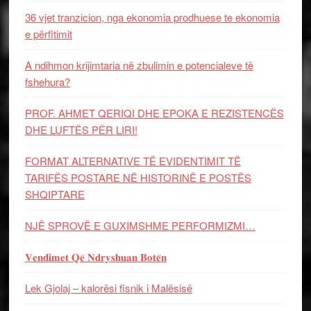
36 vjet tranzicion, nga ekonomia prodhuese te ekonomia
e përfitimit
A ndihmon krijimtaria në zbulimin e potencialeve të
fshehura?
PROF. AHMET QERIQI DHE EPOKA E REZISTENCЁS
DHE LUFTЁS PЁR LIRI!
FORMAT ALTERNATIVE TË EVIDENTIMIT TË
TARIFËS POSTARE NË HISTORINË E POSTËS
SHQIPTARE
NJË SPROVË E GUXIMSHME PERFORMIZMI…
𝐕𝐞𝐧𝐝𝐢𝐦𝐞𝐭 𝐐𝐞̈ 𝐍𝐝𝐫𝐲𝐬𝐡𝐮𝐚𝐧 𝐁𝐨𝐭𝐞̈𝐧
Lek Gjolaj – kalorësi fisnik i Malësisë