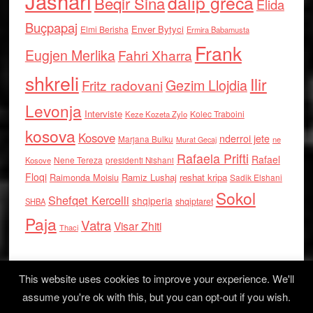
Jashari
dalip greca
Beqir Sina
Elida
Buçpapaj
Enver Bytyci
Elmi Berisha
Ermira Babamusta
Frank
Eugjen Merlika
Fahri Xharra
shkreli
Ilir
Gezim Llojdia
Fritz radovani
Levonja
Interviste
Kolec Traboini
Keze Kozeta Zylo
kosova
Kosove
nderroi jete
Marjana Bulku
ne
Murat Gecaj
Rafaela Prifti
Rafael
Nene Tereza
Kosove
presidenti Nishani
Floqi
Raimonda Moisiu
Ramiz Lushaj
reshat kripa
Sadik Elshani
Sokol
Shefqet Kercelli
shqiperia
shqiptaret
SHBA
Paja
Vatra
Visar Zhiti
Thaci
This website uses cookies to improve your experience. We'll
assume you're ok with this, but you can opt-out if you wish.