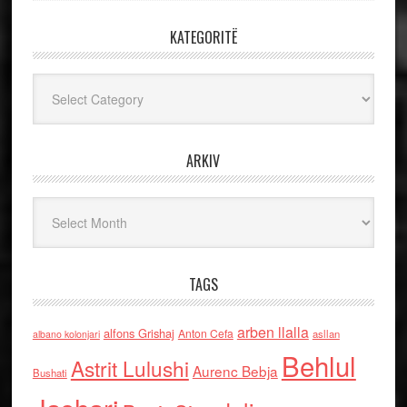
KATEGORITË
Kategoritë
ARKIV
Arkiv
TAGS
arben llalla
alfons Grishaj
Anton Cefa
asllan
albano kolonjari
Behlul
Astrit Lulushi
Aurenc Bebja
Bushati