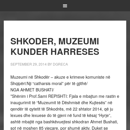
SHKODER, MUZEUMI
KUNDER HARRESES
SEPTEMBER 29, 2014
BY
DGRECA
Muzeumi në Shkodër – akuze e krimeve komuniste në
Shqipëri:Nji “catharsis moral” për të gjithë/
NGA AHMET BUSHATI/
*Shënim i Prof.Sami REPISHTI: Fjala e mbajtun me rastin e
inaugurimit të “Muzeumit të Dëshmisë dhe Kujtesës” në
qendër të qytetit të Shkodrës, më 22 shtator 2014, që ju
lexues dhe lexuese do të gjeni në fund të kësaj “Hyrje”,
ashtë mbajtë nga bashkëvuejtesi shkodran Ahmet Bushati,
sot në moshen 85 vjeçare, por shumë aktiv. Duket se