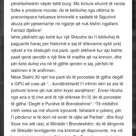
përshkoheshin nëpër këtë burg. Me tortura shumë të randa
fizike e presione morale, do te kërkohej nga viktima te
pranontepara hetuesve kriminelë e sadistë të Sigurimit
akuza për pjesemarrje ne ngjarje që nuk kishin ngjafare.
Fantazi djallore!
Ishte pikërisht ajo kohë kur një Shkodre do t’i kërkohej të
paguante haraç per historinë e saj të shkrueme qysh prej
njëzet e tre shekujsh ma parë, qysh atëherë kur ajo kishte
pasë qenë qendër e një Ilirie të madhe që na krenon, dhe
për kete duhej vra në të gjithë qenien e saj, përfshi të
tashmen e të ardhmen.
Nëse Stalini 30 vjet ma parë do të porosiste të gjitha degët
e GPU-së ruse që “…kundërshtarët t’i rrihnin deri sa ata të
pohonin krime që nuk ishin kryer asnjëhere”, Enver Hoxha
nga ana e tij (me anë të një shkrese 91/3) do të porosiste
të gjitha “Degët e Punëve të Brendeshme”: “Të mblidhni
rreth vetes sa më shumë injorantë, fshatarë e çobenj, për
t’i përdorur si të doni në emër të vijës së Partisë”, dhe Koçi
Xoxe me atë rast, si Ministër i Brendeshëm, do të dërgonte
në Shkodër kontigjentin ma kriminal që dispononte, me në