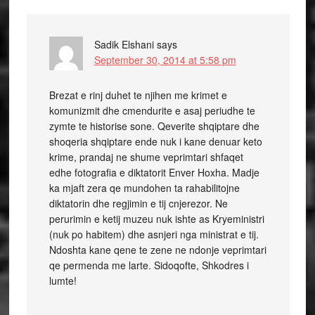
Sadik Elshani
says
September 30, 2014 at 5:58 pm
Brezat e rinj duhet te njihen me krimet e
komunizmit dhe cmendurite e asaj periudhe te
zymte te historise sone. Qeverite shqiptare dhe
shoqeria shqiptare ende nuk i kane denuar keto
krime, prandaj ne shume veprimtari shfaqet
edhe fotografia e diktatorit Enver Hoxha. Madje
ka mjaft zera qe mundohen ta rahabilitojne
diktatorin dhe regjimin e tij cnjerezor. Ne
perurimin e ketij muzeu nuk ishte as Kryeministri
(nuk po habitem) dhe asnjeri nga ministrat e tij.
Ndoshta kane qene te zene ne ndonje veprimtari
qe permenda me larte. Sidoqofte, Shkodres i
lumte!