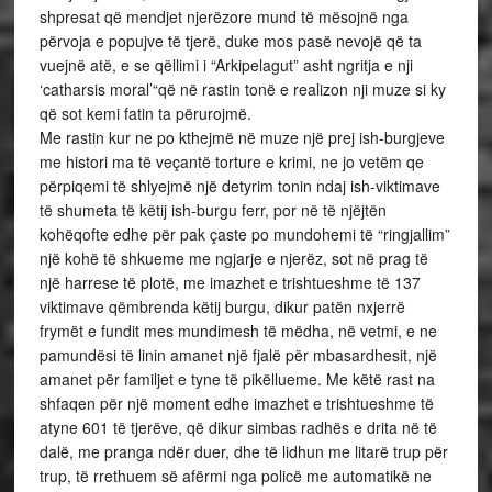
shpresat që mendjet njerëzore mund të mësojnë nga
përvoja e popujve të tjerë, duke mos pasë nevojë që ta
vuejnë atë, e se qëllimi i “Arkipelagut” asht ngritja e nji
‘catharsis moral’“që në rastin tonë e realizon nji muze si ky
që sot kemi fatin ta përurojmë.
Me rastin kur ne po kthejmë në muze një prej ish-burgjeve
me histori ma të veçantë torture e krimi, ne jo vetëm qe
përpiqemi të shlyejmë një detyrim tonin ndaj ish-viktimave
të shumeta të këtij ish-burgu ferr, por në të njëjtën
kohëqofte edhe për pak çaste po mundohemi të “ringjallim”
një kohë të shkueme me ngjarje e njerëz, sot në prag të
një harrese të plotë, me imazhet e trishtueshme të 137
viktimave qëmbrenda këtij burgu, dikur patën nxjerrë
frymët e fundit mes mundimesh të mëdha, në vetmi, e ne
pamundësi të linin amanet një fjalë për mbasardhesit, një
amanet për familjet e tyne të pikëllueme. Me këtë rast na
shfaqen për një moment edhe imazhet e trishtueshme të
atyne 601 të tjerëve, që dikur simbas radhës e drita në të
dalë, me pranga ndër duer, dhe të lidhun me litarë trup për
trup, të rrethuem së afërmi nga policë me automatikë ne