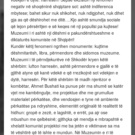
negativ në shoqëninë shqiptare sot: ashtë indiferenca
mbytese; bahet sikur nuk shikohet, nuk ndigjohet, nuk dihet
gja as që dëshirohet me ditë….Kjo ashtë smundja sociale
që lejon përsëritjen e së keqes në nji popullsi pa kujtese!
Muzeumi i ri ashtë nji dëshmi e pakundërshtueshme e
diktaturës komuniste në Shqipëri!
Kundër këtij fenomeni ngrihen monumente: kujtime
dëshmitarësh, libra, përmendore dhe sidomos muzeume.
Muzeumi i të përndjekurëve në Shkodër kryen këtë
shërbim: lufton harresën, ashtë përmendore e gjallë e të
gjithë atyne që kanë vdekë e që rrezikojnë sot vdekjen e
dytë, harresën. Për këtë shërbim të madh njerëzor e
kombëtar, Ahmet Bushati ka punue për ma shumë se katër
vjet me kambëngulje, me projektue dhe me grumullue
materialet përkatëse, dhe vendosjen e tyne në ambiente
përkatëse pa ndryshime, elementët origjinalë të realitetit të
hidhun: gropë e zezë, e lagshtë, e errët, pa ajr ose
mbushun me qelbësinë; gjithçka që mendja e mbrapshtë e
xhelatit komunist projektoi me ba jetën e viktimave sa ma
të vështirë që të ishte e mundun. Në Muzeumin e ri të