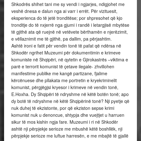
Shkodrës shihet tani me sy vendi i ngjarjes, ndigjohet me
veshë dnesa e dalun nga ai varr i errët. Për vizituesit,
eksperienca do të jetë tronditëse; por shpresohet që kjo
tronditje do të nxjerrë nga gjumi i randë i letargjisë mbytëse
të gjithë ata që ruejnë në vetëvete bërthamën e njerëzimit,
e vëllaznimit me të gjithë, pa dallim, pa përjashtim.
Ashtë ironi e fatit për vendin tonë të pafat që ndërsa në
Shkodër ngrihet Muzeumi për dokumentimin e krimeve
komuniste në Shqipëri, në qytetin e Gjirokastrës –viktima e
parë e terrorit komunist të çetave ilegale- zhvillohen
manifestime publike me kangë partizane, fjalime
kërcënuese dhe pllakata me portretin e kryekriminelit
komunist, përgjëgjsi kryesor i krimeve në vendin tonë,
E.Hoxha. Dy Shqipëri të ndryshme në këtë botën tonë; apo
dy botë të ndryshme në këtë Shqipërinë tonë? Nji pyetje që
nuk duhej të ekzistonte, por që ekziston sepse krimi
komunist nuk u denoncue, shtypja dhe vuejtjet u harruen
sikur të mos kishin ngja fare. Muzeumi i ri në Shkodër
ashtë nji përpjekje serioze me mbushë këtë boshllëk, nji
përpjekje serioze me luftue harresën, e me mbajtë të gjallë