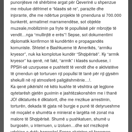
punonjësve në shërbime argat për Qeverinë u shpenzue
me mbulue dëfrimet e “klasës së re”, parazite dhe
injorante, dhe me ndërtue projekte të çmenduna si 700.000
bunkerët, armatimet marramendëse, sot objekte
muzeale,mobilizimin pa fryte të popullsisë për mbrojtje të
vendit…nga “mullinjtë e erës”! Sepse, sot dokumentimi
diplomatik konfirmon të kundërtën e propagandës
komuniste. Shtetet e Bashkueme të Amerikës, “armiku
kryesor”, nuk ka komplotue kundër “Shqipërisë”. Ky “armik
kryesor” ka qenë, në fakt, “armik” i klasës sunduese, i
PPSH-së uzurpuese e pushtetit të vendit dhe e aktivistëve
të çmendun që torturuen nji popullsi të tanë për nji gjysëm
shekulli në nji atmosferë paligjëshmënie…!.
Ka qenë pikërisht në këto kushte të vështira që legjione
qytetarësh gjetën guximin e jashtëzakonshëm me i thanë
JO! diktaturës ë diktatorit, dhe me rrezikue arrestimin,
torturën, dekada të gjata në burgje e punë të detyrueshme
në moçalet e shumëta e minierat e largëta në zonat ma
malore të Shqipërisë. Shumë u pushkatuen, shumë u
burgosën, u internuen, u izoluen…dhe sot rrezikojnë
vdekjen e dytë: harresën! Sepse ekziston nji fenomen