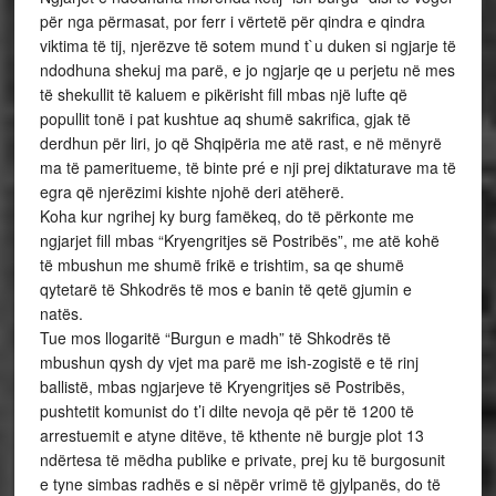
për nga përmasat, por ferr i vërtetë për qindra e qindra
viktima të tij, njerëzve të sotem mund t`u duken si ngjarje të
ndodhuna shekuj ma parë, e jo ngjarje qe u perjetu në mes
të shekullit të kaluem e pikërisht fill mbas një lufte që
popullit tonë i pat kushtue aq shumë sakrifica, gjak të
derdhun për liri, jo që Shqipëria me atë rast, e në mënyrë
ma të pameritueme, të binte pré e nji prej diktaturave ma të
egra që njerëzimi kishte njohë deri atëherë.
Koha kur ngrihej ky burg famëkeq, do të përkonte me
ngjarjet fill mbas “Kryengritjes së Postribës”, me atë kohë
të mbushun me shumë frikë e trishtim, sa qe shumë
qytetarë të Shkodrës të mos e banin të qetë gjumin e
natës.
Tue mos llogaritë “Burgun e madh” të Shkodrës të
mbushun qysh dy vjet ma parë me ish-zogistë e të rinj
ballistë, mbas ngjarjeve të Kryengritjes së Postribës,
pushtetit komunist do t’i dilte nevoja që për të 1200 të
arrestuemit e atyne ditëve, të kthente në burgje plot 13
ndërtesa të mëdha publike e private, prej ku të burgosunit
e tyne simbas radhës e si nëpër vrimë të gjylpanës, do të