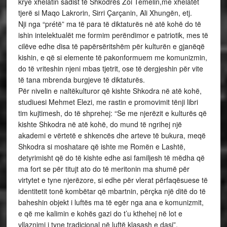
krye xhelatin sadist të Shkodrës Zoi Temelin,me xhelatët
tjerë si Maqo Lakrorin, Sirri Çarçanin, Ali Xhungën, etj.
Nji nga “prétë” ma të para të diktaturës në atë kohë do të
ishin intelektualët me formim perëndimor e patriotik, mes të
cilëve edhe disa të papërsëritshëm për kulturën e gjanëqë
kishin, e që si elemente të pakonformuem me komunizmin,
do të vriteshin njeni mbas tjetrit, ose të dergjeshin për vite
të tana mbrenda burgjeve të diktaturës.
Për nivelin e naltëkulturor që kishte Shkodra në atë kohë,
studiuesi Mehmet Elezi, me rastin e promovimit tënji libri
tim kujtimesh, do të shprehej: “Se me njerëzit e kulturës që
kishte Shkodra në atë kohë, do mund të ngrihej një
akademi e vërtetë e shkencës dhe arteve të bukura, meqë
Shkodra si moshatare që ishte me Romën e Lashtë,
detyrimisht që do të kishte edhe asi familjesh të mëdha që
ma fort se për titujt ato do të meritonin ma shumë për
virtytet e tyne njerëzore, si edhe për vlerat përfaqësuese të
identitetit tonë kombëtar që mbartnin, përçka një ditë do të
baheshin objekt i luftës ma të egër nga ana e komunizmit,
e që me kalimin e kohës gazi do t’u kthehej në lot e
vllaznimi i tyne tradicional në luftë klasash e dasi”.