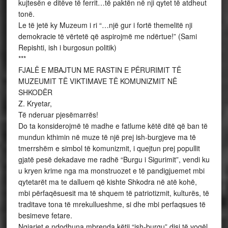
kujtesën e ditëve të ferrit…të paktën në nji qytet të atdheut
tonë.
Le të jetë ky Muzeum i ri “…një gur i fortë themelitë nji
demokracie të vërtetë që aspirojmë me ndërtue!” (Sami
Repishti, ish i burgosun politik)
***
FJALË E MBAJTUN ME RASTIN E PËRURIMIT TË
MUZEUMIT TË VIKTIMAVE TË KOMUNIZMIT NË
SHKODËR
Z. Kryetar,
Të nderuar pjesëmarrës!
Do ta konsiderojmë të madhe e fatlume këtë ditë që ban të
mundun kthimin në muze të një prej ish-burgjeve ma të
tmerrshëm e simbol të komunizmit, i quejtun prej popullit
gjatë pesë dekadave me radhë “Burgu i Sigurimit”, vendi ku
u kryen krime nga ma monstruozet e të pandigjuemet mbi
qytetarët ma te dalluem që kishte Shkodra në atë kohë,
mbi përfaqësuesit ma të shquem të patriotizmit, kulturës, të
traditave tona të mrekullueshme, si dhe mbi perfaqsues të
besimeve fetare.
Ngjarjet e ndodhuna mbrenda këtij “ish-burgu” disi të vogël