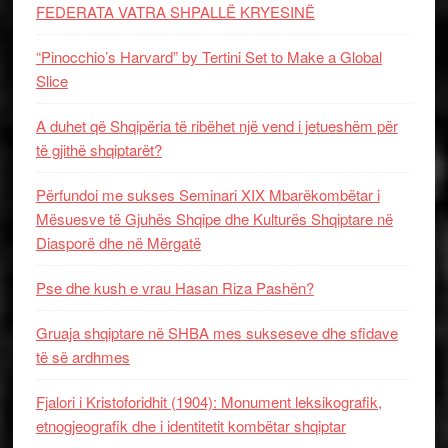
FEDERATA VATRA SHPALLË KRYESINË
“Pinocchio’s Harvard” by Tertini Set to Make a Global
Slice
A duhet që Shqipëria të ribëhet një vend i jetueshëm për
të gjithë shqiptarët?
Përfundoi me sukses Seminari XIX Mbarëkombëtar i
Mësuesve të Gjuhës Shqipe dhe Kulturës Shqiptare në
Diasporë dhe në Mërgatë
Pse dhe kush e vrau Hasan Riza Pashën?
Gruaja shqiptare në SHBA mes sukseseve dhe sfidave
të së ardhmes
Fjalori i Kristoforidhit (1904): Monument leksikografik,
etnogjeografik dhe i identitetit kombëtar shqiptar