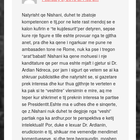
Natyrisht qe Nishani, duhet te zbatoje
kompetencen e tij,por ne kete rast mendoj se e
kalon kufirin e “te kujdesurit”per detyren, sepse
kure nje figure e tille eshte provuar nga te gjitha
anet, pra dhe ka qene i ngarkuar me pune ne
ambasaden tone ne Rome, nuk ka pse i tregon
“arat”babait! Nishani ka qene mohuesi i nje
kanditature qe per mua eshte mjaft i gjetur si Dr.
Ardian Ndreca, por jam i sigurt qe vetem se ai ka
shkruar publicistike dhe natyrisht se, si gazetare
prek interesa dhe kur thua gjithnje te verteten e
ka pak si te “veshtire” vlersimin e mire, aq me
teper kur shkrimet e tij preknin interesa te partise
se Presidentit.Eshte ma e udhes dhe e sinqerte,
qe z.Nishani nuk duhet te degjoje nga “veshi”
partiak nga ka ardhur,por te perspektiva e ketij
intelektuali! Por, duke e lexuar Dr. Ardianin,
erudicionin e tij, shikuar me vemendje mendimet
komentueseve, si dhe tere begraundin, moshen