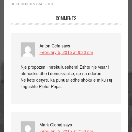
SHKRIMTARI VISAR ZHITI
COMMENTS
Anton Cefa
says
February 5, 2015 at 6:30 pm
Nje propozim i mrekullueshem! Eshte nje visar I
atdhesise dhe i demokracise, qe na nderon .
Ne kete detyre, ka punuar edhe shoku e miku i tij
i ngushte Pjeter Pepa.
Mark Gjonaj
says
February 5, 2015 at 7:53 pm