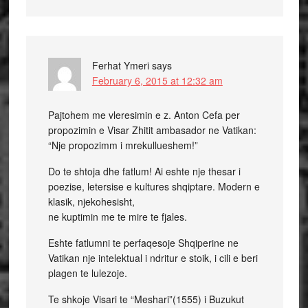
Ferhat Ymeri
says
February 6, 2015 at 12:32 am
Pajtohem me vleresimin e z. Anton Cefa per
propozimin e Visar Zhitit ambasador ne Vatikan:
“Nje propozimm i mrekullueshem!”
Do te shtoja dhe fatlum! Ai eshte nje thesar i
poezise, letersise e kultures shqiptare. Modern e
klasik, njekohesisht,
ne kuptimin me te mire te fjales.
Eshte fatlumni te perfaqesoje Shqiperine ne
Vatikan nje intelektual i ndritur e stoik, i cili e beri
plagen te lulezoje.
Te shkoje Visari te “Meshari”(1555) i Buzukut