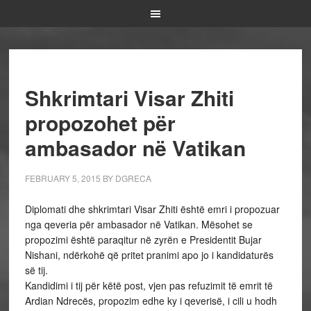
Shkrimtari Visar Zhiti
propozohet për
ambasador në Vatikan
FEBRUARY 5, 2015
BY
DGRECA
Diplomati dhe shkrimtari Visar Zhiti është emri i propozuar
nga qeveria për ambasador në Vatikan. Mësohet se
propozimi është paraqitur në zyrën e Presidentit Bujar
Nishani, ndërkohë që pritet pranimi apo jo i kandidaturës
së tij.
Kandidimi i tij për këtë post, vjen pas refuzimit të emrit të
Ardian Ndrecës, propozim edhe ky i qeverisë, i cili u hodh