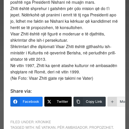
poshtë nga Presidenti Nishani në muajin mars.
Zhiti është shprehur i gatshëm për çdo mision që do t’i
jepet. Ndërkohë që pranimi i emrit të tij nga Presidenti apo
jo, lidhet me faktin se Nishani ka kërkuar që kandidimet më
herët se të propozohen, të konsultohen.
Visar Zhiti është një figurë e moderuar e të djathtës,
shkrimtar dhe ish-i persekutuar.
Shkrimtari dhe diplomati Visar Zhiti është gjithashtu ish-
ministër i Kulturës në qeverinë Berisha, në periudhën prill-
shtator të vitit 2013.
Në vitin 1997, Zhiti ka qenë atashe kulturor në ambasadën
shqiptare në Romë, deri në vitin 1999.
(Ne Foto: Visar Zhiti gjate nje takimi ne Vater)
Share via:
Facebook
Twitter
Copy Link
More
FILED UNDER:
KRONIKE
TAGGED WITH:
NË VATIKAN
,
PËR AMBASADOR
,
PROPOZOHET
,