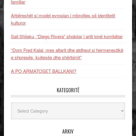
familjar
Arbëreshët si model evropian i mbrojtjes së identitetit
kulturor
Sali Shijaku, “Diego Rivera” shqiptar i artit tonë kombëtar
“Dom Fred Kalaj, mes altarit dhe atdheut si hermeneutikë
e shpresës, kujtesës dhe shërbimit”
A PO ARMATOSET BALLKANI?
KATEGORITË
Kategoritë
ARKIV