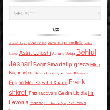
Arkiv
TAGS
arben llalla
alfons Grishaj
Anton Cefa
asllan
albano kolonjari
Behlul
Astrit Lulushi
Aurenc Bebja
Bushati
Jashari
dalip greca
Beqir Sina
Elida
Buçpapaj
Enver Bytyci
Elmi Berisha
Ermira Babamusta
Frank
Eugjen Merlika
Fahri Xharra
shkreli
Ilir
Gezim Llojdia
Fritz radovani
Levonja
Interviste
Kolec Traboini
Keze Kozeta Zylo