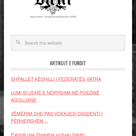
ARTIKUJT E FUNDIT
SHPALLET KËSHILLI I FEDERATËS VATRA
LUMI SI UDHË E NDRYSHIM NË POEZINË
AGOLLIANE
ZËMËRIM DHE PAS VDEKJES! DISIDENTI I
PËRHERSHËM…
Patriotë nga Shqipëria vizituan Vatrën