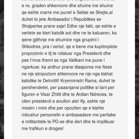
e re, graden shkencore dhe shume me shume
qe eshte marre me punet e Selise se Shejte,ai
duhet te jete Ambasador i Republikes se
Shqiperise prane saje! Edhe nje fakt, qe eshte e
vertete se kleri katolik sot dhe ne te kaluaren, ka
qene gjithnje me shumice nga grupimi i
Shkodres, pra i veriut, qe e bene ma kuptimplote
propozimin e tij te ndaluar nga Presidenti dhe
pse t’mos themi se nga Vatikani me pune i
ngarkuar, ka ardhur prane diaspores me ftese
ne nje simpozium shkencore ne nje nga kishat
katolike te Detroitit! Kryeministri Rama, duhet te
pershendetet, per paasnjansi politike si tani per
figuren e Visar Zhitit dhe te Ardian Ndreces, te
cilen presidenti e anullon ate! Ky, eshte nje
mesim i mire dhe per opoziten qe e kishte
mbushur personelin e ambasadave me partiake
e militantiste te PD-se dhe deri dhe te implikuar
me trafikun e droges!