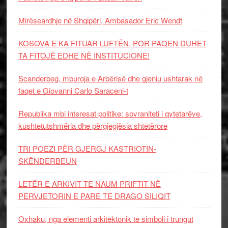
Mirëseardhje në Shqipëri, Ambasador Eric Wendt
KOSOVA E KA FITUAR LUFTËN, POR PAQEN DUHET
TA FITOJË EDHE NË INSTITUCIONE!
Scanderbeg, mburoja e Arbërisë dhe gjeniu ushtarak në
faqet e Giovanni Carlo Saraceni-t
Republika mbi interesat politike: sovraniteti i qytetarëve,
kushtetutshmëria dhe përgjegjësia shtetërore
TRI POEZI PËR GJERGJ KASTRIOTIN-
SKËNDERBEUN
LETËR E ARKIVIT TE NAUM PRIFTIT NË
PERVJETORIN E PARE TE DRAGO SILIQIT
Oxhaku, nga elementi arkitektonik te simboli i trungut