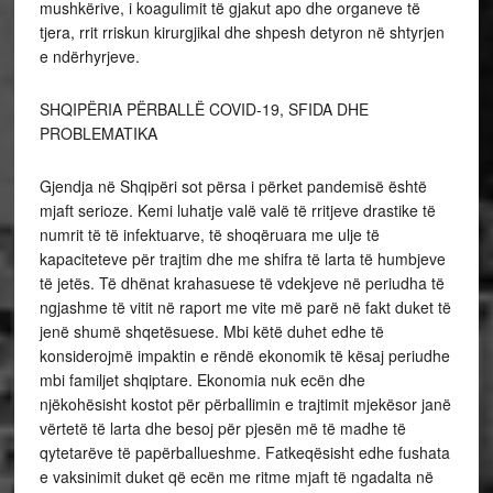
mushkërive, i koagulimit të gjakut apo dhe organeve të
tjera, rrit rriskun kirurgjikal dhe shpesh detyron në shtyrjen
e ndërhyrjeve.
SHQIPËRIA PËRBALLË COVID-19, SFIDA DHE
PROBLEMATIKA
Gjendja në Shqipëri sot përsa i përket pandemisë është
mjaft serioze. Kemi luhatje valë valë të rritjeve drastike të
numrit të të infektuarve, të shoqëruara me ulje të
kapaciteteve për trajtim dhe me shifra të larta të humbjeve
të jetës. Të dhënat krahasuese të vdekjeve në periudha të
ngjashme të vitit në raport me vite më parë në fakt duket të
jenë shumë shqetësuese. Mbi këtë duhet edhe të
konsiderojmë impaktin e rëndë ekonomik të kësaj periudhe
mbi familjet shqiptare. Ekonomia nuk ecën dhe
njëkohësisht kostot për përballimin e trajtimit mjekësor janë
vërtetë të larta dhe besoj për pjesën më të madhe të
qytetarëve të papërballueshme. Fatkeqësisht edhe fushata
e vaksinimit duket që ecën me ritme mjaft të ngadalta në