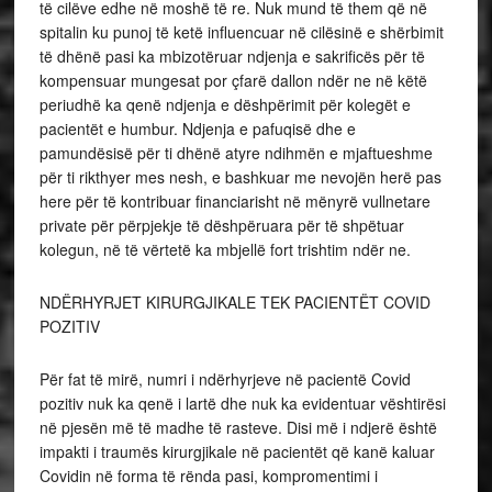
të cilëve edhe në moshë të re. Nuk mund të them që në
spitalin ku punoj të ketë influencuar në cilësinë e shërbimit
të dhënë pasi ka mbizotëruar ndjenja e sakrificës për të
kompensuar mungesat por çfarë dallon ndër ne në këtë
periudhë ka qenë ndjenja e dëshpërimit për kolegët e
pacientët e humbur. Ndjenja e pafuqisë dhe e
pamundësisë për ti dhënë atyre ndihmën e mjaftueshme
për ti rikthyer mes nesh, e bashkuar me nevojën herë pas
here për të kontribuar financiarisht në mënyrë vullnetare
private për përpjekje të dëshpëruara për të shpëtuar
kolegun, në të vërtetë ka mbjellë fort trishtim ndër ne.
NDËRHYRJET KIRURGJIKALE TEK PACIENTËT COVID
POZITIV
Për fat të mirë, numri i ndërhyrjeve në pacientë Covid
pozitiv nuk ka qenë i lartë dhe nuk ka evidentuar vështirësi
në pjesën më të madhe të rasteve. Disi më i ndjerë është
impakti i traumës kirurgjikale në pacientët që kanë kaluar
Covidin në forma të rënda pasi, kompromentimi i