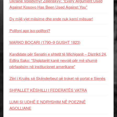
Ukraine Volodymyr Zelenskyy: “Every Argument Used
Against Kosovo Has Been Used Against You”
Dy mijë vjet mësime dhe ende nuk kemi mësuar!
Polifoni apo iso-polifoni?
MARKO BOÇARI (1790–9 GUSHT 1823)
Kandidate për Senatin e shtetit të Michiganit – Distrikti 24,
Edlira Sako: “Shqiptarët kanë nevojë për më shumë
përfaqësim në institucionet amerikane”
Zëri i Krujës së Skënderbeut që troket në portat e Sienës
SHPALLET KËSHILLI I FEDERATËS VATRA
LUMI SI UDHË E NDRYSHIM NË POEZINË
AGOLLIANE