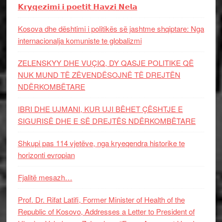
𝗞𝗿𝘆𝗾𝗲𝘇𝗶𝗺𝗶 𝗶 𝗽𝗼𝗲𝘁𝗶𝘁 𝗛𝗮𝘃𝘇𝗶 𝗡𝗲𝗹𝗮
Kosova dhe dështimi i politikës së jashtme shqiptare: Nga
internacionalja komuniste te globalizmi
ZELENSKYY DHE VUÇIQ, DY QASJE POLITIKE QË
NUK MUND TË ZËVENDËSOJNË TË DREJTËN
NDËRKOMBËTARE
IBRI DHE UJMANI, KUR UJI BËHET ÇËSHTJE E
SIGURISË DHE E SË DREJTËS NDËRKOMBËTARE
Shkupi pas 114 vjetëve, nga kryeqendra historike te
horizonti evropian
Fjalitë mesazh…
Prof. Dr. Rifat Latifi, Former Minister of Health of the
Republic of Kosovo, Addresses a Letter to President of