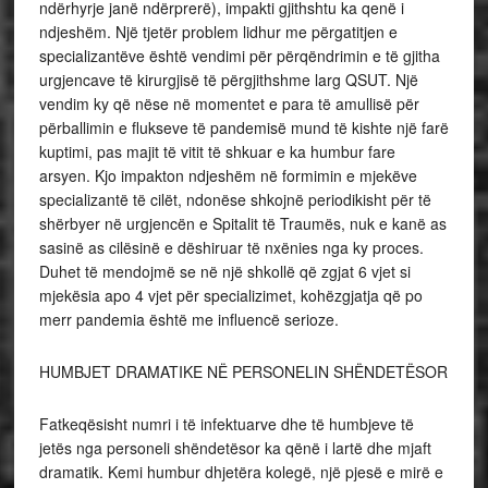
ndërhyrje janë ndërprerë), impakti gjithshtu ka qenë i
ndjeshëm. Një tjetër problem lidhur me përgatitjen e
specializantëve është vendimi për përqëndrimin e të gjitha
urgjencave të kirurgjisë të përgjithshme larg QSUT. Një
vendim ky që nëse në momentet e para të amullisë për
përballimin e flukseve të pandemisë mund të kishte një farë
kuptimi, pas majit të vitit të shkuar e ka humbur fare
arsyen. Kjo impakton ndjeshëm në formimin e mjekëve
specializantë të cilët, ndonëse shkojnë periodikisht për të
shërbyer në urgjencën e Spitalit të Traumës, nuk e kanë as
sasinë as cilësinë e dëshiruar të nxënies nga ky proces.
Duhet të mendojmë se në një shkollë që zgjat 6 vjet si
mjekësia apo 4 vjet për specializimet, kohëzgjatja që po
merr pandemia është me influencë serioze.
HUMBJET DRAMATIKE NË PERSONELIN SHËNDETËSOR
Fatkeqësisht numri i të infektuarve dhe të humbjeve të
jetës nga personeli shëndetësor ka qënë i lartë dhe mjaft
dramatik. Kemi humbur dhjetëra kolegë, një pjesë e mirë e