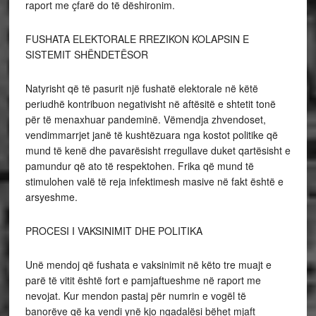
raport me çfarë do të dëshironim.
FUSHATA ELEKTORALE RREZIKON KOLAPSIN E
SISTEMIT SHËNDETËSOR
Natyrisht që të pasurit një fushatë elektorale në këtë
periudhë kontribuon negativisht në aftësitë e shtetit tonë
për të menaxhuar pandeminë. Vëmendja zhvendoset,
vendimmarrjet janë të kushtëzuara nga kostot politike që
mund të kenë dhe pavarësisht rregullave duket qartësisht e
pamundur që ato të respektohen. Frika që mund të
stimulohen valë të reja infektimesh masive në fakt është e
arsyeshme.
PROCESI I VAKSINIMIT DHE POLITIKA
Unë mendoj që fushata e vaksinimit në këto tre muajt e
parë të vitit është fort e pamjaftueshme në raport me
nevojat. Kur mendon pastaj për numrin e vogël të
banorëve që ka vendi ynë kjo ngadalësi bëhet mjaft