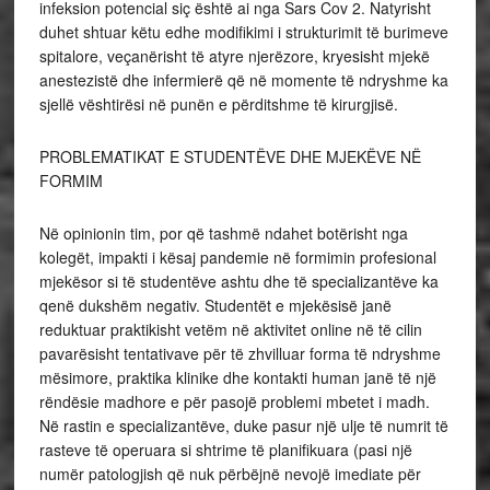
infeksion potencial siç është ai nga Sars Cov 2. Natyrisht
duhet shtuar këtu edhe modifikimi i strukturimit të burimeve
spitalore, veçanërisht të atyre njerëzore, kryesisht mjekë
anestezistë dhe infermierë që në momente të ndryshme ka
sjellë vështirësi në punën e përditshme të kirurgjisë.
PROBLEMATIKAT E STUDENTËVE DHE MJEKËVE NË
FORMIM
Në opinionin tim, por që tashmë ndahet botërisht nga
kolegët, impakti i kësaj pandemie në formimin profesional
mjekësor si të studentëve ashtu dhe të specializantëve ka
qenë dukshëm negativ. Studentët e mjekësisë janë
reduktuar praktikisht vetëm në aktivitet online në të cilin
pavarësisht tentativave për të zhvilluar forma të ndryshme
mësimore, praktika klinike dhe kontakti human janë të një
rëndësie madhore e për pasojë problemi mbetet i madh.
Në rastin e specializantëve, duke pasur një ulje të numrit të
rasteve të operuara si shtrime të planifikuara (pasi një
numër patologjish që nuk përbëjnë nevojë imediate për