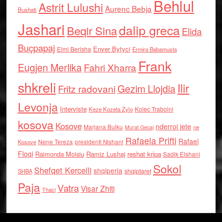
Behlul
Astrit Lulushi
Aurenc Bebja
Bushati
Jashari
dalip greca
Beqir Sina
Elida
Buçpapaj
Enver Bytyci
Elmi Berisha
Ermira Babamusta
Frank
Eugjen Merlika
Fahri Xharra
shkreli
Ilir
Gezim Llojdia
Fritz radovani
Levonja
Interviste
Kolec Traboini
Keze Kozeta Zylo
kosova
Kosove
nderroi jete
Marjana Bulku
ne
Murat Gecaj
Rafaela Prifti
Rafael
Nene Tereza
Kosove
presidenti Nishani
Floqi
Raimonda Moisiu
Ramiz Lushaj
reshat kripa
Sadik Elshani
Sokol
Shefqet Kercelli
shqiperia
shqiptaret
SHBA
Paja
Vatra
Visar Zhiti
Thaci