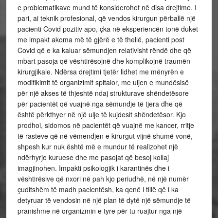
e problematikave mund të konsiderohet në disa drejtime. I
pari, ai teknik profesional, që vendos kirurgun përballë një
pacienti Covid pozitiv apo, çka në eksperiencën tonë duket
me impakt akoma më të gjërë e të thellë, pacienti post
Covid që e ka kaluar sëmundjen relativisht rëndë dhe që
mbart pasoja që vështirësojnë dhe komplikojnë traumën
kirurgjikale. Ndërsa drejtimi tjetër lidhet me mënyrën e
modifikimit të organizimit spitalor, me uljen e mundësisë
për një akses të thjeshtë ndaj strukturave shëndetësore
për pacientët që vuajnë nga sëmundje të tjera dhe që
është përkthyer në një ulje të kujdesit shëndetësor. Kjo
prodhoi, sidomos në pacientët që vuajnë me kancer, rritje
të rasteve që në vëmendjen e kirurgut vijnë shumë vonë,
shpesh kur nuk është më e mundur të realizohet një
ndërhyrje kuruese dhe me pasojat që besoj kollaj
imagjinohen. Impakti psikologjik i karantinës dhe i
vështirësive që nxori në pah kjo periudhë, në një numër
çuditshëm të madh pacientësh, ka qenë i tillë që i ka
detyruar të vendosin në një plan të dytë një sëmundje të
pranishme në organizmin e tyre për tu ruajtur nga një