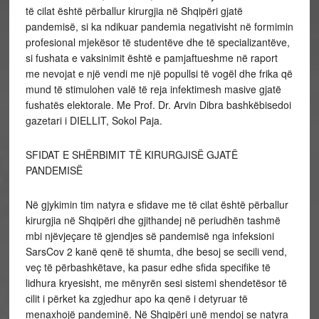
të cilat është përballur kirurgjia në Shqipëri gjatë
pandemisë, si ka ndikuar pandemia negativisht në formimin
profesional mjekësor të studentëve dhe të specializantëve,
si fushata e vaksinimit është e pamjaftueshme në raport
me nevojat e një vendi me një popullsi të vogël dhe frika që
mund të stimulohen valë të reja infektimesh masive gjatë
fushatës elektorale. Me Prof. Dr. Arvin Dibra bashkëbisedoi
gazetari i DIELLIT, Sokol Paja.
SFIDAT E SHËRBIMIT TË KIRURGJISË GJATË
PANDEMISË
Në gjykimin tim natyra e sfidave me të cilat është përballur
kirurgjia në Shqipëri dhe gjithandej në periudhën tashmë
mbi njëvjeçare të gjendjes së pandemisë nga infeksioni
SarsCov 2 kanë qenë të shumta, dhe besoj se secili vend,
veç të përbashkëtave, ka pasur edhe sfida specifike të
lidhura kryesisht, me mënyrën sesi sistemi shendetësor të
cilit i përket ka zgjedhur apo ka qenë i detyruar të
menaxhojë pandeminë. Në Shqipëri unë mendoj se natyra