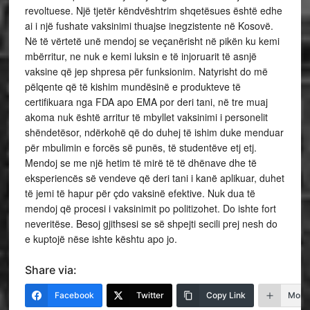
revoltuese. Një tjetër këndvështrim shqetësues është edhe
ai i një fushate vaksinimi thuajse inegzistente në Kosovë.
Në të vërtetë unë mendoj se veçanërisht në pikën ku kemi
mbërritur, ne nuk e kemi luksin e të injoruarit të asnjë
vaksine që jep shpresa për funksionim. Natyrisht do më
pëlqente që të kishim mundësinë e produkteve të
certifikuara nga FDA apo EMA por deri tani, në tre muaj
akoma nuk është arritur të mbyllet vaksinimi i personelit
shëndetësor, ndërkohë që do duhej të ishim duke menduar
për mbulimin e forcës së punës, të studentëve etj etj.
Mendoj se me një hetim të mirë të të dhënave dhe të
eksperiencës së vendeve që deri tani i kanë aplikuar, duhet
të jemi të hapur për çdo vaksinë efektive. Nuk dua të
mendoj që procesi i vaksinimit po politizohet. Do ishte fort
neveritëse. Besoj gjithsesi se së shpejti secili prej nesh do
e kuptojë nëse ishte kështu apo jo.
Share via:
Facebook
Twitter
Copy Link
More