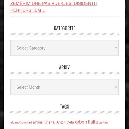
ZËMËRIM DHE PAS VDEKJES! DISIDENTI I
PËRHERSHËM…
KATEGORITË
Kategoritë
ARKIV
Arkiv
TAGS
arben llalla
alfons Grishaj
Anton Cefa
asllan
albano kolonjari