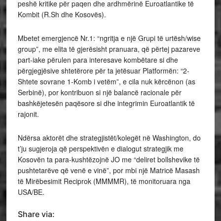
peshë kritike për paqen dhe ardhmërinë Euroatlantike të
Kombit (R.Sh dhe Kosovës).
Mbetet emergjencë Nr.1: “ngritja e një Grupi të urtësh/wise
group”, me elita të gjerësisht pranuara, që përtej pazareve
part-iake përulen para interesave kombëtare si dhe
përgjegjësive shtetërore për ta jetësuar Platformën: “2-
Shtete sovrane 1-Komb i vetëm”, e cila nuk kërcënon (as
Serbinë), por kontribuon si një balancë racionale për
bashkëjetesën paqësore si dhe integrimin Euroatlantik të
rajonit.
Ndërsa aktorët dhe strategjistët/kolegët në Washington, do
t’ju sugjeroja që perspektivën e dialogut strategjik me
Kosovën ta para-kushtëzojnë JO me “deliret bollshevike të
pushtetarëve që venë e vinë”, por mbi një Matricë Masash
të Mirëbesimit Reciprok (MMMMR), të monitoruara nga
USA/BE.
Share via: