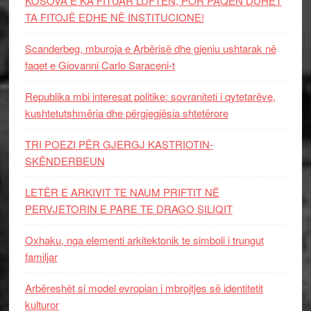
KOSOVA E KA FITUAR LUFTËN, POR PAQEN DUHET
TA FITOJË EDHE NË INSTITUCIONE!
Scanderbeg, mburoja e Arbërisë dhe gjeniu ushtarak në
faqet e Giovanni Carlo Saraceni-t
Republika mbi interesat politike: sovraniteti i qytetarëve,
kushtetutshmëria dhe përgjegjësia shtetërore
TRI POEZI PËR GJERGJ KASTRIOTIN-
SKËNDERBEUN
LETËR E ARKIVIT TE NAUM PRIFTIT NË
PERVJETORIN E PARE TE DRAGO SILIQIT
Oxhaku, nga elementi arkitektonik te simboli i trungut
familjar
Arbëreshët si model evropian i mbrojtjes së identitetit
kulturor