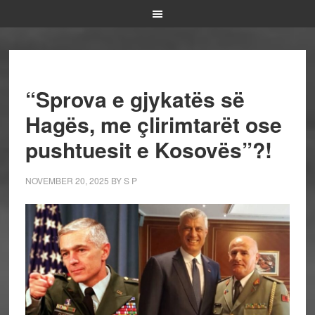
“Sprova e gjykatës së
Hagës, me çlirimtarët ose
pushtuesit e Kosovës”?!
NOVEMBER 20, 2025
BY
S P