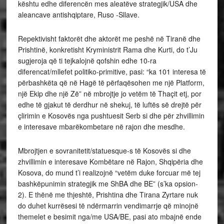
kështu edhe diferencën mes aleatëve strategjik/USA dhe
aleancave antishqiptare, Ruso -Sllave.
Repektivisht faktorët dhe aktorët me peshë në Tiranë dhe
Prishtinë, konkretisht Kryministrit Rama dhe Kurti, do t’Ju
sugjeroja që ti tejkalojnë qofshin edhe 10-ra
diferencat/mllefet politiko-primitive, pasi: “ka 101 interesa të
përbashkëta që në Hagë të përfaqësohen me një Platform,
një Ekip dhe një Zë” në mbrojtje jo vetëm të Thaçit etj, por
edhe të gjakut të derdhur në shekuj, të luftës së drejtë për
çlirimin e Kosovës nga pushtuesit Serb si dhe për zhvillimin
e interesave mbarëkombetare në rajon dhe mesdhe.
Mbrojtjen e sovranitetit/statuesque-s të Kosovës si dhe
zhvillimin e interesave Kombëtare në Rajon, Shqipëria dhe
Kosova, do mund t’i realizojnë “vetëm duke forcuar më tej
bashkëpunimin strategjik me ShBA dhe BE” (s’ka opsion-
2). E thënë me thjeshtë, Prishtina dhe Tirana Zyrtare nuk
do duhet kurrësesi të ndërmarrin vendimarrje që minojnë
themelet e besimit nga/me USA/BE, pasi ato mbajnë ende