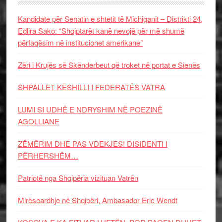
Kandidate për Senatin e shtetit të Michiganit – Distrikti 24,
Edlira Sako: “Shqiptarët kanë nevojë për më shumë
përfaqësim në institucionet amerikane”
Zëri i Krujës së Skënderbeut që troket në portat e Sienës
SHPALLET KËSHILLI I FEDERATËS VATRA
LUMI SI UDHË E NDRYSHIM NË POEZINË
AGOLLIANE
ZËMËRIM DHE PAS VDEKJES! DISIDENTI I
PËRHERSHËM…
Patriotë nga Shqipëria vizituan Vatrën
Mirëseardhje në Shqipëri, Ambasador Eric Wendt