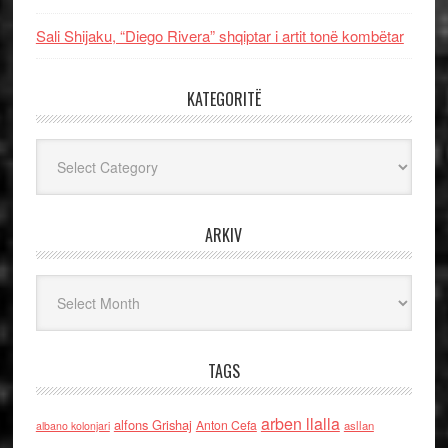
Sali Shijaku, “Diego Rivera” shqiptar i artit tonë kombëtar
KATEGORITË
Kategoritë
ARKIV
Arkiv
TAGS
arben llalla
alfons Grishaj
Anton Cefa
asllan
albano kolonjari