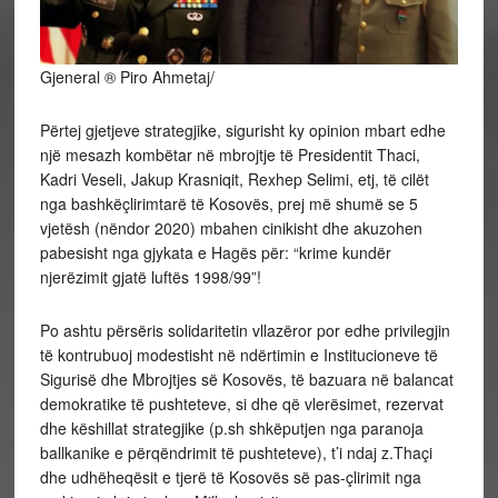
Gjeneral ® Piro Ahmetaj/
Përtej gjetjeve strategjike, sigurisht ky opinion mbart edhe
një mesazh kombëtar në mbrojtje të Presidentit Thaci,
Kadri Veseli, Jakup Krasniqit, Rexhep Selimi, etj, të cilët
nga bashkëçlirimtarë të Kosovës, prej më shumë se 5
vjetësh (nëndor 2020) mbahen cinikisht dhe akuzohen
pabesisht nga gjykata e Hagës për: “krime kundër
njerëzimit gjatë luftës 1998/99”!
Po ashtu përsëris solidaritetin vllazëror por edhe privilegjin
të kontrubuoj modestisht në ndërtimin e Institucioneve të
Sigurisë dhe Mbrojtjes së Kosovës, të bazuara në balancat
demokratike të pushteteve, si dhe që vlerësimet, rezervat
dhe këshillat strategjike (p.sh shkëputjen nga paranoja
ballkanike e përqëndrimit të pushteteve), t’i ndaj z.Thaçi
dhe udhëheqësit e tjerë të Kosovës së pas-çlirimit nga