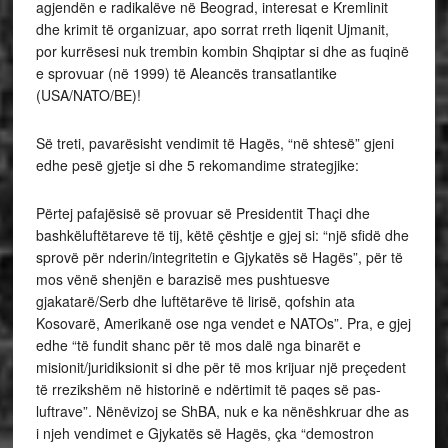
agjendën e radikalëve në Beograd, interesat e Kremlinit
dhe krimit të organizuar, apo sorrat rreth liqenit Ujmanit,
por kurrësesi nuk trembin kombin Shqiptar si dhe as fuqinë
e sprovuar (në 1999) të Aleancës transatlantike
(USA/NATO/BE)!
Së treti, pavarësisht vendimit të Hagës, “në shtesë” gjeni
edhe pesë gjetje si dhe 5 rekomandime strategjike:
Përtej pafajësisë së provuar së Presidentit Thaçi dhe
bashkëluftëtareve të tij, këtë çështje e gjej si: “një sfidë dhe
sprovë për nderin/integritetin e Gjykatës së Hagës”, për të
mos vënë shenjën e barazisë mes pushtuesve
gjakatarë/Serb dhe luftëtarëve të lirisë, qofshin ata
Kosovarë, Amerikanë ose nga vendet e NATOs”. Pra, e gjej
edhe “të fundit shanc për të mos dalë nga binarët e
misionit/juridiksionit si dhe për të mos krijuar një preçedent
të rrezikshëm në historinë e ndërtimit të paqes së pas-
luftrave”. Nënëvizoj se ShBA, nuk e ka nënëshkruar dhe as
i njeh vendimet e Gjykatës së Hagës, çka “demostron