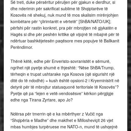
Së treti, duke përsëritur përuljen për gjakun e derdhur, si
dhe nderimin për sakrificat sublime të Shqiptarëve të
Kosovës në shekuj, nuk mund të mos skalisim mirënjohjen
kombëtare për “çlirimtarët e vërtetë” [ShBA/NATO/UK];
përfshi pêr rastin konkret, pra për mbrojtjen në gjykatën e
Hagës si dhe për peshën kritike që vijojnë të mbajnë për të
ndërtuar bashkëjetesën paqësore mes popujve të Ballkanit
Perëndimor.
Thënë këtë, edhe për Enveristo-sovranistët e sëmurë,
ngrihet një pyetje shumë e thjeshtë: “Nëse ShBA/Trump,
tërheqin e trupat ushtarake nga Kosova (që sigurisht një
ditë do të ndodhë) = kush është opsioni-2 i Kryeministrit në
detyrë për të mbrojtur statusquonë teritoriale të Kosovës”?
Pyetje që pa “lejen e vetë-vendosësve” kërkon përgjigje
edhe nga Tirana Zyrtare, apo Jo?
Ndërsa për tmerrin që e ka mbërthyer z Vučič nga
“Shqipëria e Madhe” dhe makthet e Millosheviçit 26 vjet
mbas humbjes turpëruese me NATO-n, mund të ushqejnë