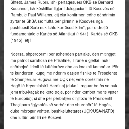
Shtetit, James Rubin, ish- përfaqësuesi OKB-së Bernard
Kouchner, ish-këshilltar ligjor i delegacionit të Kosovës në
Rambuje Paul Williams, etj çka konfirmon edhe qëndrimin
zyrtar të ShBA se: “lufta për çlirimin e Kosovës nga
pushtuesit Serb nuk ishte kurrësesi krim”, por e drejtë
fundamentale e Kartës së Atlantikut (1941), Kartës së OKB
(1945), etj !
Ndërsa, shpërdorimi për axhendën partiake, deri mitingjet
me patriot sarahosh në Prishtinë, Tiranë e gjetkë, nuk i
shërbejnë lirimit të luftëtarëve dhe as imazhit kombëtar. Për
të kundërtën, kujtoj me nderim qasjen fisnike të Presidentit
të Shenjtëruar Rugova me UÇK-në; vetë-dorëzimin në
Hagë të Kryeministrit Hardinaj (duke i treguar botës se nuk
jemi tribu/kaçak në këto troje, por ndër kombet më të vjetër
të Europës); si dhe për përballjen dinjitoze të Presidentit
Thaçi para “gjykatës së verbër dhe shurdhër” të Hagës,
duke mbrojtur vehten, bashkëluftetarët (UÇK/USA/NATO)
dhe luftën për liri në Kosovë.