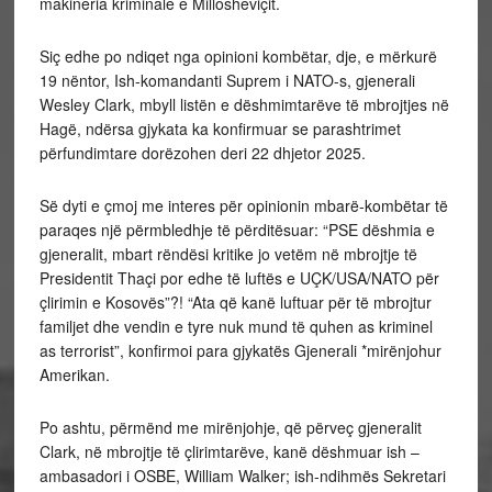
makineria kriminale e Millosheviçit.
Siç edhe po ndiqet nga opinioni kombëtar, dje, e mërkurë
19 nëntor, Ish-komandanti Suprem i NATO-s, gjenerali
Wesley Clark, mbyll listën e dëshmimtarëve të mbrojtjes në
Hagë, ndërsa gjykata ka konfirmuar se parashtrimet
përfundimtare dorëzohen deri 22 dhjetor 2025.
Së dyti e çmoj me interes për opinionin mbarë-kombëtar të
paraqes një përmbledhje të përditësuar: “PSE dëshmia e
gjeneralit, mbart rëndësi kritike jo vetëm në mbrojtje të
Presidentit Thaçi por edhe të luftës e UÇK/USA/NATO për
çlirimin e Kosovës”?! “Ata që kanë luftuar për të mbrojtur
familjet dhe vendin e tyre nuk mund të quhen as kriminel
as terrorist”, konfirmoi para gjykatës Gjenerali *mirënjohur
Amerikan.
Po ashtu, përmënd me mirënjohje, që përveç gjeneralit
Clark, në mbrojtje të çlirimtarëve, kanë dëshmuar ish –
ambasadori i OSBE, William Walker; ish-ndihmës Sekretari