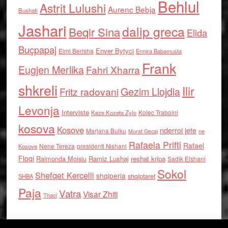
Behlul
Astrit Lulushi
Aurenc Bebja
Bushati
Jashari
dalip greca
Beqir Sina
Elida
Buçpapaj
Enver Bytyci
Elmi Berisha
Ermira Babamusta
Frank
Eugjen Merlika
Fahri Xharra
shkreli
Ilir
Gezim Llojdia
Fritz radovani
Levonja
Interviste
Kolec Traboini
Keze Kozeta Zylo
kosova
Kosove
nderroi jete
Marjana Bulku
ne
Murat Gecaj
Rafaela Prifti
Rafael
Nene Tereza
Kosove
presidenti Nishani
Floqi
Raimonda Moisiu
Ramiz Lushaj
reshat kripa
Sadik Elshani
Sokol
Shefqet Kercelli
shqiperia
shqiptaret
SHBA
Paja
Vatra
Visar Zhiti
Thaci