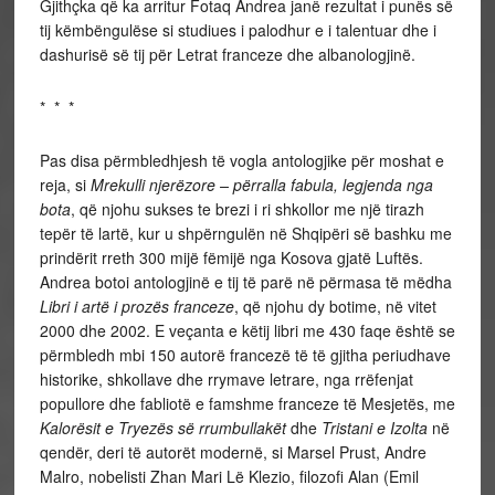
Gjithçka që ka arritur Fotaq Andrea janë rezultat i punës së
tij këmbëngulëse si studiues i palodhur e i talentuar dhe i
dashurisë së tij për Letrat franceze dhe albanologjinë.
* * *
Pas disa përmbledhjesh të vogla antologjike për moshat e
reja, si
Mrekulli njerëzore – përralla fabula, legjenda nga
bota
, që njohu sukses te brezi i ri shkollor me një tirazh
tepër të lartë, kur u shpërngulën në Shqipëri së bashku me
prindërit rreth 300 mijë fëmijë nga Kosova gjatë Luftës.
Andrea botoi antologjinë e tij të parë në përmasa të mëdha
Libri i artë i prozës franceze
, që njohu dy botime, në vitet
2000 dhe 2002. E veçanta e këtij libri me 430 faqe është se
përmbledh mbi 150 autorë francezë të të gjitha periudhave
historike, shkollave dhe rrymave letrare, nga rrëfenjat
popullore dhe fabliotë e famshme franceze të Mesjetës, me
Kalorësit e Tryezës së rrumbullakët
dhe
Tristani e Izolta
në
qendër, deri të autorët modernë, si Marsel Prust, Andre
Malro, nobelisti Zhan Mari Lë Klezio, filozofi Alan (Emil