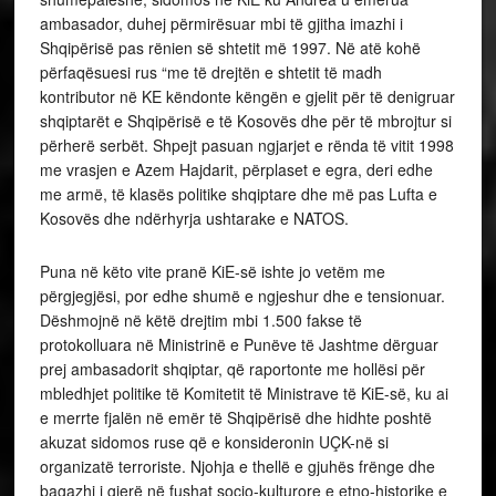
ambasador, duhej përmirësuar mbi të gjitha imazhi i
Shqipërisë pas rënien së shtetit më 1997. Në atë kohë
përfaqësuesi rus “me të drejtën e shtetit të madh
kontributor në KE këndonte këngën e gjelit për të denigruar
shqiptarët e Shqipërisë e të Kosovës dhe për të mbrojtur si
përherë serbët. Shpejt pasuan ngjarjet e rënda të vitit 1998
me vrasjen e Azem Hajdarit, përplaset e egra, deri edhe
me armë, të klasës politike shqiptare dhe më pas Lufta e
Kosovës dhe ndërhyrja ushtarake e NATOS.
Puna në këto vite pranë KiE-së ishte jo vetëm me
përgjegjësi, por edhe shumë e ngjeshur dhe e tensionuar.
Dëshmojnë në këtë drejtim mbi 1.500 fakse të
protokolluara në Ministrinë e Punëve të Jashtme dërguar
prej ambasadorit shqiptar, që raportonte me hollësi për
mbledhjet politike të Komitetit të Ministrave të KiE-së, ku ai
e merrte fjalën në emër të Shqipërisë dhe hidhte poshtë
akuzat sidomos ruse që e konsideronin UÇK-në si
organizatë terroriste. Njohja e thellë e gjuhës frënge dhe
bagazhi i gjerë në fushat socio-kulturore e etno-historike e