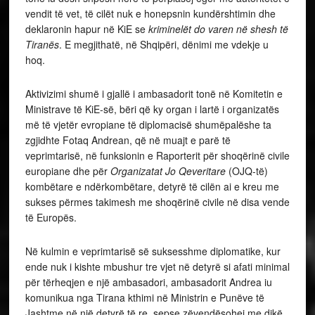
vendit të vet, të cilët nuk e honepsnin kundërshtimin dhe
deklaronin hapur në KiE se
kriminelët do varen në shesh të
Tiranës
. E megjithatë, në Shqipëri, dënimi me vdekje u
hoq.
Aktivizimi shumë i gjallë i ambasadorit tonë në Komitetin e
Ministrave të KiE-së, bëri që ky organ i lartë i organizatës
më të vjetër evropiane të diplomacisë shumëpalëshe ta
zgjidhte Fotaq Andrean, që në muajt e parë të
veprimtarisë, në funksionin e Raporterit për shoqërinë civile
europiane dhe për
Organizatat Jo Qeveritare
(OJQ-të)
kombëtare e ndërkombëtare, detyrë të cilën ai e kreu me
sukses përmes takimesh me shoqërinë civile në disa vende
të Europës.
Në kulmin e veprimtarisë së suksesshme diplomatike, kur
ende nuk i kishte mbushur tre vjet në detyrë si afati minimal
për tërheqjen e një ambasadori, ambasadorit Andrea iu
komunikua nga Tirana kthimi në Ministrin e Punëve të
Jashtme në një detyrë të re, sepse zëvendësohej me dikë