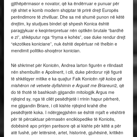
gjithëpërmasor e novator, që ka ëndërruar e punuar për
një shtet e komb modern shqiptar të prirë drejt Europës
perëndimore të zhvilluar. Dhe sa më shumë punon në këtë
drejtim, ky studjues bindet që shpesh Konica është
paragjykuar e keqinterpretuar nën optikën brutale “bardhë
e zi”, shkëputur nga “fryma e kohës”, ose duke rendur drejt
“ekzotikes koniciane”, nuk është depërtuar në thelbin e
mendimit politiko-shoqëror konician.
Në shkrimet për Konicën, Andrea larton figurën e rilindasit
nën shembullin e Apolinerit, i cili, duke përdorur një figurë
të shkëlqyer mitike e ka quajtur Faik Konicën
një kolos që
mishëron në vetvete dyfishimin e Argusit me Briareun
2
,
që
do të thotë të bashkosh gjigandin mitologjik Argus me
njëqind sy, nga të cilët pesëdhjetë i rrinin hapur përherë,
me gjigandin Briare, i cili kishte njëqind krahë dhe
pesëdhjetë koka. I ndërgjegjshëm se është mjaft e vështirë
për të përcaktuar përmasën enciklopedike të Konicës,
dobësinë apo prirjen parësore që ai kishte për këtë a për
atë fushë, për letërsinë, artet, historinë, gjuhësinë, kritikën