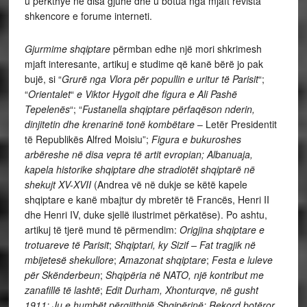
u përkthye në disa gjuhë dhe u botua nga mjaft revista
shkencore e forume interneti.
Gjurmime shqiptare
përmban edhe një mori shkrimesh
mjaft interesante, artikuj e studime që kanë bërë jo pak
bujë, si “
Grurë nga Vlora për popullin e uritur të Parisit
“;
“
Orientalet
“
e Viktor Hygoit dhe figura e Ali Pashë
Tepelenës
“; “
Fustanella shqiptare përfaqëson nderin,
dinjitetin dhe krenarinë tonë kombëtare
– Letër Presidentit
të Republikës Alfred Moisiu”;
Figura e bukuroshes
arbëreshe në disa vepra të artit evropian; Albanuaja,
kapela historike shqiptare dhe stradiotët shqiptarë në
shekujt XV-XVII
(Andrea vë në dukje se këtë kapele
shqiptare e kanë mbajtur dy mbretër të Francës, Henri II
dhe Henri IV, duke sjellë ilustrimet përkatëse). Po ashtu,
artikuj të tjerë mund të përmendim:
Origjina shqiptare e
trotuareve të Parisit
;
Shqiptari, ky Sizif – Fat tragjik në
mbijetesë shekullore
;
Amazonat shqiptare
;
Festa e luleve
për Skënderbeun
;
Shqipëria në NATO, një kontribut me
zanafillë të lashtë
;
Edit Durham, Xhonturqve, në gusht
1911: Ju e humbët përgjithnjë Shqipërinë; Rekord botëror