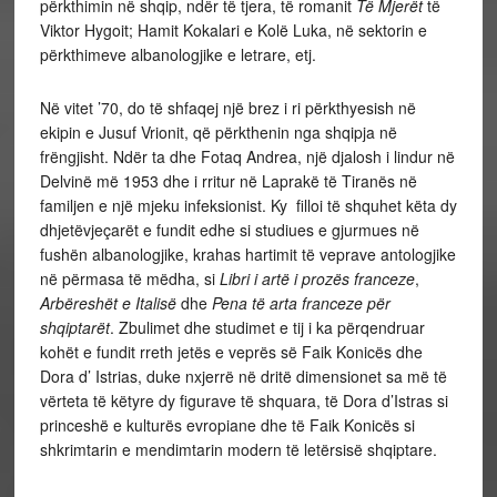
përkthimin në shqip, ndër të tjera, të romanit
Të Mjerët
të
Viktor Hygoit; Hamit Kokalari e Kolë Luka, në sektorin e
përkthimeve albanologjike e letrare, etj.
Në vitet ’70, do të shfaqej një brez i ri përkthyesish në
ekipin e Jusuf Vrionit, që përkthenin nga shqipja në
frëngjisht. Ndër ta dhe Fotaq Andrea, një djalosh i lindur në
Delvinë më 1953 dhe i rritur në Laprakë të Tiranës në
familjen e një mjeku infeksionist. Ky filloi të shquhet këta dy
dhjetëvjeçarët e fundit edhe si studiues e gjurmues në
fushën albanologjike, krahas hartimit të veprave antologjike
në përmasa të mëdha, si
Libri i artë i prozës franceze
,
Arbëreshët e Italisë
dhe
Pena të arta franceze për
shqiptarët
. Zbulimet dhe studimet e tij i ka përqendruar
kohët e fundit rreth jetës e veprës së Faik Konicës dhe
Dora d’ Istrias, duke nxjerrë në dritë dimensionet sa më të
vërteta të këtyre dy figurave të shquara, të Dora d’Istras si
princeshë e kulturës evropiane dhe të Faik Konicës si
shkrimtarin e mendimtarin modern të letërsisë shqiptare.