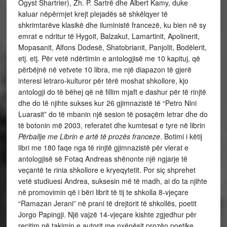
Ogyst Shartrier), Zh. P. Sartrë dhe Albert Kamy, duke
kaluar nëpërmjet krejt plejadës së shkëlqyer të
shkrimtarëve klasikë dhe iluministë francezë, ku bien në sy
emrat e ndritur të Hygoit, Balzakut, Lamartinit, Apolinerit,
Mopasanit, Alfons Dodesë, Shatobrianit, Panjolit, Bodëlerit,
etj. etj. Për vetë ndërtimin e antologjisë me 10 kapituj, që
përbëjnë në vetvete 10 libra, me një diapazon të gjerë
interesi letraro-kulturor për tërë moshat shkollore, kjo
antologji do të bëhej që në fillim mjaft e dashur për të rinjtë
dhe do të njihte sukses kur 26 gjimnazistë të “Petro Nini
Luarasit” do të mbanin një sesion të posaçëm letrar dhe do
të botonin më 2003, referatet dhe kumtesat e tyre në librin
Përballje me Librin e artë të prozës franceze
. Botimi i këtij
libri me 180 faqe nga të rinjtë gjimnazistë për vlerat e
antologjisë së Fotaq Andreas shënonte një ngjarje të
veçantë te rinia shkollore e kryeqytetit. Por siç shprehet
vetë studiuesi Andrea, suksesin më të madh, ai do ta njihte
në promovimin që i bëri librit të tij te shkolla 8-vjeçare
“Ramazan Jerani” në prani të drejtorit të shkollës, poetit
Jorgo Papingji. Një vajzë 14-vjeçare kishte zgjedhur për
recitim në takimin e autorit me nxënësit prozën poetike