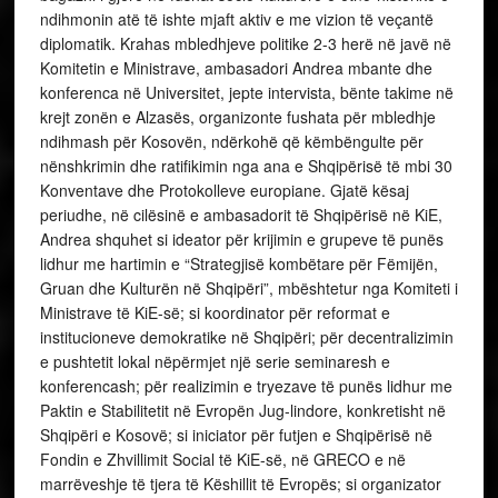
ndihmonin atë të ishte mjaft aktiv e me vizion të veçantë
diplomatik. Krahas mbledhjeve politike 2-3 herë në javë në
Komitetin e Ministrave, ambasadori Andrea mbante dhe
konferenca në Universitet, jepte intervista, bënte takime në
krejt zonën e Alzasës, organizonte fushata për mbledhje
ndihmash për Kosovën, ndërkohë që këmbëngulte për
nënshkrimin dhe ratifikimin nga ana e Shqipërisë të mbi 30
Konventave dhe Protokolleve europiane. Gjatë kësaj
periudhe, në cilësinë e ambasadorit të Shqipërisë në KiE,
Andrea shquhet si ideator për krijimin e grupeve të punës
lidhur me hartimin e “Strategjisë kombëtare për Fëmijën,
Gruan dhe Kulturën në Shqipëri”, mbështetur nga Komiteti i
Ministrave të KiE-së; si koordinator për reformat e
institucioneve demokratike në Shqipëri; për decentralizimin
e pushtetit lokal nëpërmjet një serie seminaresh e
konferencash; për realizimin e tryezave të punës lidhur me
Paktin e Stabilitetit në Evropën Jug-lindore, konkretisht në
Shqipëri e Kosovë; si iniciator për futjen e Shqipërisë në
Fondin e Zhvillimit Social të KiE-së, në GRECO e në
marrëveshje të tjera të Këshillit të Evropës; si organizator