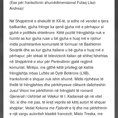
(Ese për frankofonin shumëdimensional Fotaq Llazi
Andrea)/
Në Shqipërinë e shekullit të XX-të, si edhe në vendet e tjera
ballkanike, gjuha frënge ka qenë gjuha më e përhapur si
gjuhë e politikës shtetërore. Këtë pozitë frëngjishtja nuk e
humbi as kur gjuha ruse u bë gjuha e huaj më e njohur
midis pushtetarëve komunistë të formuar në Bashkimin
Sovjetik dhe as kur gjuha italiane u bë gjuha e huaj më e
përhapur, për shkak të televizionit italian që shihej fshehtas
në Shqipërinë e etur për Perëndimin gjatë regjimit
komunist. Mirëpo, me gjithë këtë privilegj që kishte
frëngjishtja mbas Luftës së Dytë Botërore (LIIB),
frankofonët e shquar nuk ishin shumë. Midis njohësve të
thellë të frëngjishtes dhe përkthyesve cilësorë dalloheshin
Jusuf Vrioni me përkthimin në frëngjisht të romanit
Gjenerali i Ushtrisë së Vdekur
të I. Kadaresë që në vitet
’60, si dhe më pas, të krejt veprës së këtij autori të shquar
shqiptar; Vedat Kokona me
Fjalorët
e tij dhe me përkthimin
e një vargu autorësh klasikë francezë; Misto Treska, me