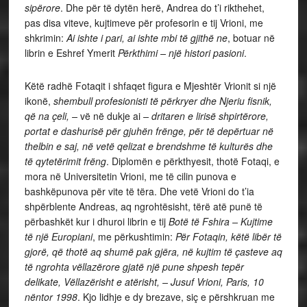
sipërore
. Dhe për të dytën herë, Andrea do t’i rikthehet,
pas disa viteve, kujtimeve për profesorin e tij Vrioni, me
shkrimin:
Ai ishte i pari, ai ishte mbi të gjithë ne
, botuar në
librin e Eshref Ymerit
Përkthimi – një histori pasioni
.
Këtë radhë Fotaqit i shfaqet figura e Mjeshtër Vrionit si një
ikonë,
shembull profesionisti të përkryer dhe Njeriu fisnik,
që na çeli, –
vë në dukje ai
– dritaren e lirisë shpirtërore,
portat e dashurisë për gjuhën frënge, për të depërtuar në
thelbin e saj, në vetë qelizat e brendshme të kulturës dhe
të qytetërimit frëng
. Diplomën e përkthyesit, thotë Fotaqi, e
mora në Universitetin Vrioni, me të cilin punova e
bashkëpunova për vite të tëra. Dhe vetë Vrioni do t’ia
shpërblente Andreas, aq ngrohtësisht, tërë atë punë të
përbashkët kur i dhuroi librin e tij
Botë të Fshira – Kujtime
të një Europiani
, me përkushtimin:
Për Fotaqin, këtë libër të
gjorë, që thotë aq shumë pak gjëra, në kujtim të çasteve aq
të ngrohta vëllazërore gjatë një pune shpesh tepër
delikate, Vëllazërisht e atërisht, – Jusuf Vrioni, Paris, 10
nëntor 1998
. Kjo lidhje e dy brezave, siç e përshkruan me