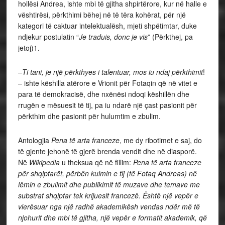
hollësi Andrea, ishte mbi të gjitha shpirtërore, kur në halle e
vështirësi, përkthimi bëhej në të tëra kohërat, për një
kategori të caktuar intelektualësh, mjeti shpëtimtar, duke
ndjekur postulatin “
Je traduis, donc je vis
” (Përkthej, pa
jetoj)1.
–
Ti tani, je një përkthyes i talentuar, mos iu ndaj përkthimit
!
– ishte këshilla atërore e Vrionit për Fotaqin që në vitet e
para të demokracisë, dhe nxënësi ndoqi këshillën dhe
rrugën e mësuesit të tij, pa iu ndarë një çast pasionit për
përkthim dhe pasionit për hulumtim e zbulim.
Antologjia
Pena të arta franceze
, me dy ribotimet e saj, do
të gjente jehonë të gjerë brenda vendit dhe në diasporë.
Në
Wikipedia
u theksua që në fillim:
Pena të arta franceze
për shqiptarët, përbën kulmin e tij (të Fotaq Andreas) në
lëmin e zbulimit dhe publikimit të muzave dhe temave me
substrat shqiptar tek krijuesit francezë. Është një vepër e
vlerësuar nga një radhë akademikësh vendas ndër më të
njohurit dhe mbi të gjitha, një vepër e formatit akademik, që