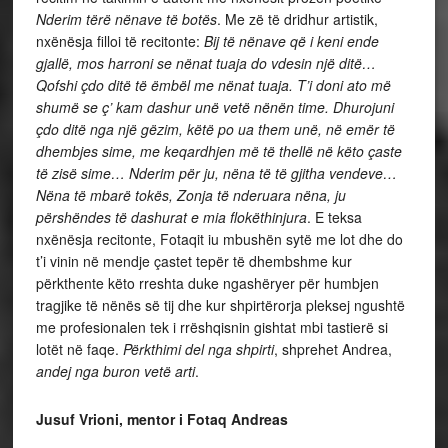
Nderim tërë nënave të botës
. Me zë të dridhur artistik,
nxënësja filloi të recitonte:
Bij të nënave që i keni ende
gjallë, mos harroni se nënat tuaja do vdesin një ditë…
Qofshi çdo ditë të ëmbël me nënat tuaja. T’i doni ato më
shumë se ç’ kam dashur unë vetë nënën time. Dhurojuni
çdo ditë nga një gëzim, këtë po ua them unë, në emër të
dhembjes sime, me keqardhjen më të thellë në këto çaste
të zisë sime… Nderim për ju, nëna të të gjitha vendeve…
Nëna të mbarë tokës, Zonja të nderuara nëna, ju
përshëndes të dashurat e mia flokëthinjura
. E teksa
nxënësja recitonte, Fotaqit iu mbushën sytë me lot dhe do
t’i vinin në mendje çastet tepër të dhembshme kur
përkthente këto rreshta duke ngashëryer për humbjen
tragjike të nënës së tij dhe kur shpirtërorja pleksej ngushtë
me profesionalen tek i rrëshqisnin gishtat mbi tastierë si
lotët në faqe.
Përkthimi del nga shpirti
, shprehet Andrea,
andej
nga
buron
vetë
arti
.
Jusuf Vrioni, mentor i Fotaq Andreas