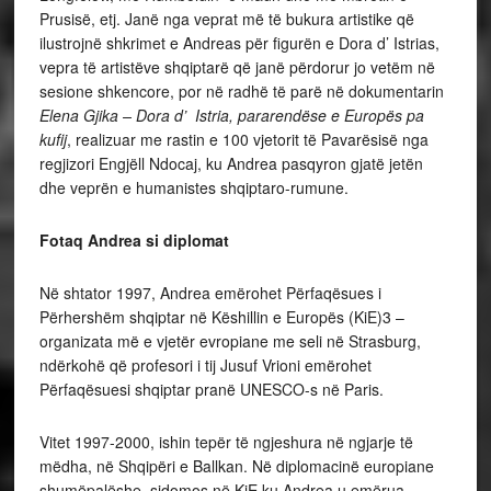
Prusisë, etj. Janë nga veprat më të bukura artistike që
ilustrojnë shkrimet e Andreas për figurën e Dora d’ Istrias,
vepra të artistëve shqiptarë që janë përdorur jo vetëm në
sesione shkencore, por në radhë të parë në dokumentarin
Elena Gjika – Dora d’ Istria, pararendëse e Europës pa
kufij
, realizuar me rastin e 100 vjetorit të Pavarësisë nga
regjizori Engjëll Ndocaj, ku Andrea pasqyron gjatë jetën
dhe veprën e humanistes shqiptaro-rumune.
Fotaq Andrea si diplomat
Në shtator 1997, Andrea emërohet Përfaqësues i
Përhershëm shqiptar në Këshillin e Europës (KiE)3 –
organizata më e vjetër evropiane me seli në Strasburg,
ndërkohë që profesori i tij Jusuf Vrioni emërohet
Përfaqësuesi shqiptar pranë UNESCO-s në Paris.
Vitet 1997-2000, ishin tepër të ngjeshura në ngjarje të
mëdha, në Shqipëri e Ballkan. Në diplomacinë europiane
shumëpalëshe, sidomos në KiE ku Andrea u emërua