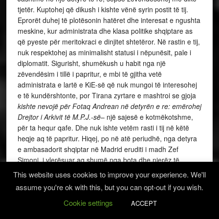
tjetër. Kuptohej që dikush i kishte vënë syrin postit të tij.
Eprorët duhej të plotësonin hatëret dhe interesat e ngushta
meskine, kur administrata dhe klasa politike shqiptare as
që pyeste për meritokraci e dinjitet shtetëror. Në rastin e tij,
nuk respektohej as minimalisht statusi i nëpunësit, pale i
diplomatit. Sigurisht, shumëkush u habit nga një
zëvendësim i tillë i papritur, e mbi të gjitha vetë
administrata e lartë e KiE-së që nuk mungoi të interesohej
e të kundërshtonte, por Tirana zyrtare e mashtroi se gjoja
kishte nevojë për Fotaq Andrean në detyrën e re: emërohej
Drejtor i Arkivit të M.P.J.-së
– një sajesë e kotmëkotshme,
për ta hequr qafe. Dhe nuk ishte vetëm rasti i tij në këtë
heqje aq të papritur. Hiqej, po në atë periudhë, nga detyra
e ambasadorit shqiptar në Madrid eruditi i madh Zef
Simoni, i vlerësuar aq shumë nga bota dhe njerëz të
letrave si Kadareja. Politika dhe administrata shqiptare e
This website uses cookies to improve your experience. We'll
drejtuar nga palo politikanë të rinj e të papërgjegjshëm, që
assume you're ok with this, but you can opt-out if you wish.
nuk kishin punuar asnjë ditë në administratën shtetërore,
Cookie settings
por që nga bankat e shkollës u emëruan
politikanë e
ACCEPT
shtetarë të zotë
, filluan e vijuan të masakronin gjithçka