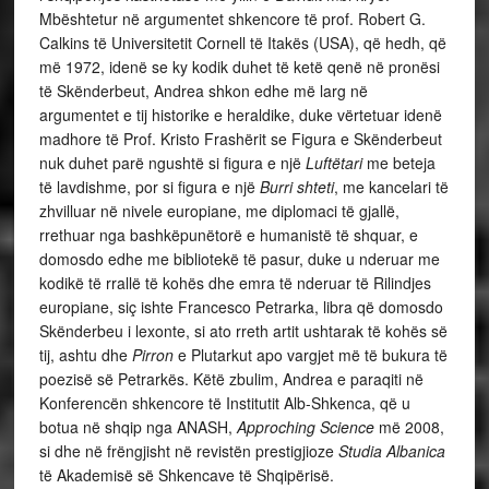
Mbështetur në argumentet shkencore të prof. Robert G.
Calkins të Universitetit Cornell të Itakës (USA), që hedh, që
më 1972, idenë se ky kodik duhet të ketë qenë në pronësi
të Skënderbeut, Andrea shkon edhe më larg në
argumentet e tij historike e heraldike, duke vërtetuar idenë
madhore të Prof. Kristo Frashërit se Figura e Skënderbeut
nuk duhet parë ngushtë si figura e një
Luftëtari
me beteja
të lavdishme, por si figura e një
Burri shteti
, me kancelari të
zhvilluar në nivele europiane, me diplomaci të gjallë,
rrethuar nga bashkëpunëtorë e humanistë të shquar, e
domosdo edhe me bibliotekë të pasur, duke u nderuar me
kodikë të rrallë të kohës dhe emra të nderuar të Rilindjes
europiane, siç ishte Francesco Petrarka, libra që domosdo
Skënderbeu i lexonte, si ato rreth artit ushtarak të kohës së
tij, ashtu dhe
Pirron
e Plutarkut apo vargjet më të bukura të
poezisë së Petrarkës. Këtë zbulim, Andrea e paraqiti në
Konferencën shkencore të Institutit Alb-Shkenca, që u
botua në shqip nga ANASH,
Approching Science
më 2008,
si dhe në frëngjisht në revistën prestigjioze
Studia Albanica
të Akademisë së Shkencave të Shqipërisë.