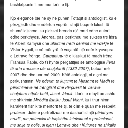
bashkëpunimit me mentorin e tij.
Kjo elegancë bie në sy në punën Fotaqit si antologjist, ku e
përzgjedh dhe e ndërton veprën si një buqetë lulesh të
shumëllojshme, ku plekset brenda një emri edhe autori,
edhe përkthyesi. Andrea, pasi përktheu me sukses tre libra
të Albert Kamysë dhe
Shkrime rreth dënimit me vdekje
të
Viktor Hygoit, e në mënyrë të veçantë një ndër kryeveprat
e Letrave frënge,
Gargantua
-në e klasikut të madh frëng
Fransua Rable, do t’i hynte përgatitjes së antologjisë
Pena
të arta franceze për shqiptarët (1332-2007)
, botuar më
2007 dhe ribotuar më 2009. Këtë antologji, ai e çel me
përkushtimin:
Në nderim të kujtimit të Mjeshtrit të Madh të
përkthimeve në frëngjisht dhe Përçuesit të vlerave
shqiptare nëpër botë, Jusuf Vrionit
. Librin e mbyll po ashtu
me shkrimin
Mirëdita fisniku Jusuf Vrioni
, ku i thur himn
karakterit fisnik të mentorit të tij, të cilin e quan me respekt
profesor
, duke e portretizuar me dashuri si një
përkthyes
erudit
,
me potencial të fuqishëm intelektual e profesional
,
me shije të hollë
,
si
njeri i Letrave dhe i Kulturës në shkallë