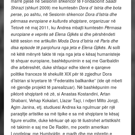
marrë pjesë në Sesionin shkencor të Fondacionit
Saadi
Shirazi
(shkurt 2009) me kumtesën
Dora d’ Istria dhe bota
perse
, po ashtu, në Sesionin shkencor
Dora d’Istria dhe
përmasa evropiane e kulturës shqiptare
, organizuar në
Tetovë në maj 2011, ku Andrea mbajti kumtesën
Përmasa
europiane e veprës së Elena Gjikës
si dhe përshëndeti
këtë sesion me artikullin
Moda Dora d’Istria në Paris dhe
disa episode të panjohura nga jeta e Elena Gjikës
. Ai solli
në këtë mënyrë fakte të reja nga jeta e kësaj humanisteje
të shquar europiane, bashkëpunimin e saj me Garibaldin
dhe arbëreshët, duke shfaqur edhe idenë e qarqeve
politike franceze të shekullit XIX për të zgjedhur Dora
d’Istrian si kryetare të “Federatës ballkanike” (ide që mbeti
në gjendje projekti të parealizuar). Në bashkëpunim me
piktorë shqiptarë në zë, si Anastas Kostandini, Artan
Shabani, Vehap Kokalari, Llazar Taçi, i ndjeri Milto Jorgji,
Agim Janina, etj. studiuesi Andrea ka ngulmuar për një
paraqitje artistike sa më tipike e sa më shqiptare te kësaj
figure erudite, duke kërkuar që ajo të ilustrohet artistikisht
në takimin e saj me De Radën, me poetin amerikan
Longfelow, me Humboldin e madh dhe me mbretin e