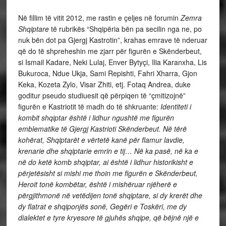
Në fillim të vitit 2012, me rastin e çeljes në forumin
Zemra
Shqiptare
të rubrikës “Shqipëria bën pa secilin nga ne, po
nuk bën dot pa Gjergj Kastrotin”, krahas emrave të nderuar
që do të shpreheshin me zjarr për figurën e Skënderbeut,
si Ismail Kadare, Neki Lulaj, Enver Bytyçi, Ilia Karanxha, Lis
Bukuroca, Ndue Ukja, Sami Repishti, Fahri Xharra, Gjon
Keka, Kozeta Zylo, Visar Zhiti, etj. Fotaq Andrea, duke
goditur pseudo studiuesit që përpiqen të “çmitizojnë”
figurën e Kastriotit të madh do të shkruante:
Identiteti i
kombit shqiptar është i lidhur ngushtë me figurën
emblematike të Gjergj Kastrioti Skënderbeut. Në tërë
kohërat, Shqiptarët e vërtetë kanë për flamur lavdie,
krenarie dhe shqiptarie emrin e tij… Në ka pasë, në ka e
në do ketë komb shqiptar, ai është i lidhur historikisht e
përjetësisht si mishi me thoin me figurën e Skënderbeut,
Heroit tonë kombëtar, është i mishëruar njëherë e
përgjithmonë në vetëdijen tonë shqiptare, si dy krerët dhe
dy flatrat e shqiponjës sonë, Gegëri e Toskëri, me dy
dialektet e tyre kryesore të gjuhës shqipe, që bëjnë një e