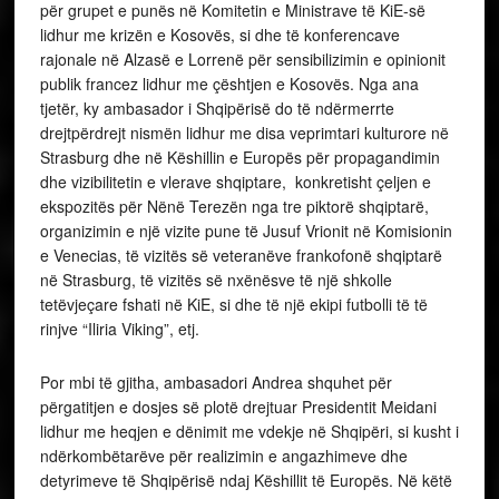
për grupet e punës në Komitetin e Ministrave të KiE-së
lidhur me krizën e Kosovës, si dhe të konferencave
rajonale në Alzasë e Lorrenë për sensibilizimin e opinionit
publik francez lidhur me çështjen e Kosovës. Nga ana
tjetër, ky ambasador i Shqipërisë do të ndërmerrte
drejtpërdrejt nismën lidhur me disa veprimtari kulturore në
Strasburg dhe në Këshillin e Europës për propagandimin
dhe vizibilitetin e vlerave shqiptare, konkretisht çeljen e
ekspozitës për Nënë Terezën nga tre piktorë shqiptarë,
organizimin e një vizite pune të Jusuf Vrionit në Komisionin
e Venecias, të vizitës së veteranëve frankofonë shqiptarë
në Strasburg, të vizitës së nxënësve të një shkolle
tetëvjeçare fshati në KiE, si dhe të një ekipi futbolli të të
rinjve “Iliria Viking”, etj.
Por mbi të gjitha, ambasadori Andrea shquhet për
përgatitjen e dosjes së plotë drejtuar Presidentit Meidani
lidhur me heqjen e dënimit me vdekje në Shqipëri, si kusht i
ndërkombëtarëve për realizimin e angazhimeve dhe
detyrimeve të Shqipërisë ndaj Këshillit të Europës. Në këtë