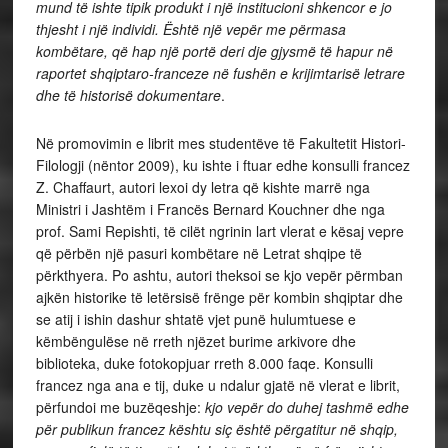
mund të ishte tipik produkt i një institucioni shkencor e jo
thjesht i një individi. Është një vepër me përmasa
kombëtare, që hap një portë deri dje gjysmë të hapur në
raportet shqiptaro-franceze në fushën e krijimtarisë letrare
dhe të historisë dokumentare
.
Në promovimin e librit mes studentëve të Fakultetit Histori-
Filologji (nëntor 2009), ku ishte i ftuar edhe konsulli francez
Z. Chaffaurt, autori lexoi dy letra që kishte marrë nga
Ministri i Jashtëm i Francës Bernard Kouchner dhe nga
prof. Sami Repishti, të cilët ngrinin lart vlerat e kësaj vepre
që përbën një pasuri kombëtare në Letrat shqipe të
përkthyera. Po ashtu, autori theksoi se kjo vepër përmban
ajkën historike të letërsisë frënge për kombin shqiptar dhe
se atij i ishin dashur shtatë vjet punë hulumtuese e
këmbëngulëse në rreth njëzet burime arkivore dhe
biblioteka, duke fotokopjuar rreth 8.000 faqe. Konsulli
francez nga ana e tij, duke u ndalur gjatë në vlerat e librit,
përfundoi me buzëqeshje:
kjo vepër do duhej tashmë edhe
për publikun francez kështu siç është përgatitur në shqip,