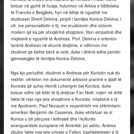
botuar në gjuhë të huaja, hulumton në Arkiva e biblioteka
të Francës e Belgjikës, hyn në lidhje të ngushtë me
studiuesin Sherif Delvina, pinjoll i familjes Konica-Delvina, i
cili, me personalitetin e tij, me erudicionin dhe vizionin
modern që ka për shoqërinë shqiptare, fiton simpatinë dhe
miqësinë e ngushtë të Andreas. Prof. Delvina e orienton
tanimë Andrean në shumë drejtime, e ndihmon me
zbulimet që kishte bërë ai vetë, duke i dhënë edhe pemën
gjenealogjke të familjes Konica-Delvina.
Nga kjo periudhë, zbulimet e Andreas për Konicën nuk do
reshtin: vërteton me dokumente arkivore praninë e djalit të
Konicës që quhej Henrik Lohengrin bej Konitza, duke
botuar edhe një letër të tij drejtuar Fan Nolit; nxjerr në dritë
fakte të reja nga jeta shoqërore e Konicës, miqësinë e tij
me Apolinerin, Paul Nocquet e veçanërisht me shkrimtarin
amerikan Benjamin de Casseres, duke vërtetuar se si
Konica u bë përçues i letërsisë dhe i kulturës
avanguardiste europiane në Amerikë; po ashtu, Andrea
zbulon fakte nga jeta private e Faikut, bashkëjetesën e tij