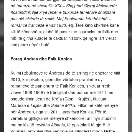
në tatuazh në shekullin XIX – Shqiptari Gjergj Aleksandër
Kostandini
;
Një kryevepër e bukurisë femërore shqiptare
pas një historie të rrallë
;
Moj Shqiptarka këmbëlehtë –
romancë franceze e vitit 1833
, etj. Tërë këto shkrime kanë
stil të këndshëm, gjuhë të pasur me figuracion artistik dhe
mbi të gjitha kuadër të caktuar historik që ngre lart vlerat
shqiptare nëpër botë.
Fotaq Andrea dhe Faik Konica
Kulmi i zbulimeve të Andreas do të arrihej në dhjetor të vitit
2010, kur piketon, gjen dhe vërteton praninë e dy
romaneve të panjohura të Faik Konicës, shkruar rreth
viteve 1908-1909 në frëngjisht dhe botuar më 1911 me
pseudonimin Jean de Kroïa (Gjoni i Krujës), titulluar
Martesa e Lejlës
dhe
Sotiri e Mitka
. Fillon në këtë mënyrë
për Andrean, nga viti 2011,
aventura
Konica. Për të
vërtetuar gjithçka në mënyrë shkencore, ai i hyn studimit
me hollësi të revistës
Albania
, të epistolarit të gjerë të
Konicës, artikujve dhe veprave që rilindësi i madh kishte