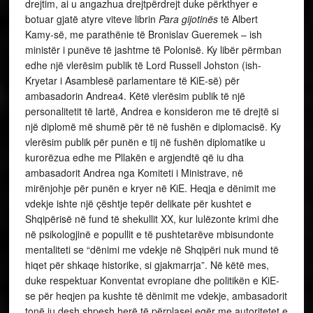
drejtim, ai u angazhua drejtpërdrejt duke përkthyer e
botuar gjatë atyre viteve librin
Para gijotinës
të Albert
Kamy-së, me parathënie të Bronislav Gueremek – ish
ministër i punëve të jashtme të Polonisë. Ky libër përmban
edhe një vlerësim publik të Lord Russell Johston (ish-
Kryetar i Asamblesë parlamentare të KiE-së) për
ambasadorin Andrea4. Këtë vlerësim publik të një
personalitetit të lartë, Andrea e konsideron me të drejtë si
një diplomë më shumë për të në fushën e diplomacisë. Ky
vlerësim publik për punën e tij në fushën diplomatike u
kurorëzua edhe me Pllakën e argjendtë që iu dha
ambasadorit Andrea nga Komiteti i Ministrave, në
mirënjohje për punën e kryer në KiE. Heqja e dënimit me
vdekje ishte një çështje tepër delikate për kushtet e
Shqipërisë në fund të shekullit XX, kur lulëzonte krimi dhe
në psikologjinë e popullit e të pushtetarëve mbisundonte
mentaliteti se “dënimi me vdekje në Shqipëri nuk mund të
hiqet për shkaqe historike, si gjakmarrja”. Në këtë mes,
duke respektuar Konventat evropiane dhe politikën e KiE-
se për heqjen pa kushte të dënimit me vdekje, ambasadorit
tonë iu desh shpesh herë të përplasej egër me autoritetet e