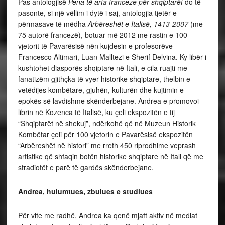
Pas antologjisë
Pena të arta franceze për shqiptarët
do të
pasonte, si një vëllim i dytë i saj, antologjia tjetër e
përmasave të mëdha
Arbëreshët e Italisë, 1413-2007
(me
75 autorë francezë), botuar më 2012 me rastin e 100
vjetorit të Pavarësisë nën kujdesin e profesorëve
Francesco Altimari, Luan Malltezi e Sherif Delvina. Ky libër i
kushtohet diasporës shqiptare në Itali, e cila ruajti me
fanatizëm gjithçka të vyer historike shqiptare, thelbin e
vetëdijes kombëtare, gjuhën, kulturën dhe kujtimin e
epokës së lavdishme skënderbejane. Andrea e promovoi
librin në Kozenca të Italisë, ku çeli ekspozitën e tij
“Shqiptarët në shekuj”, ndërkohë që në Muzeun Historik
Kombëtar çeli për 100 vjetorin e Pavarësisë ekspozitën
“Arbëreshët në histori” me rreth 450 riprodhime veprash
artistike që shfaqin botën historike shqiptare në Itali që me
stradiotët e parë të gardës skënderbejane.
Andrea, hulumtues, zbulues e studiues
Për vite me radhë, Andrea ka qenë mjaft aktiv në mediat