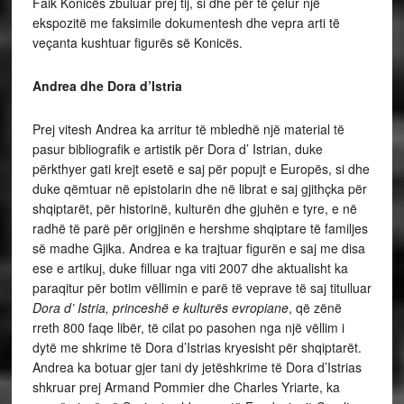
Faik Konicës zbuluar prej tij, si dhe për të çelur një
ekspozitë me faksimile dokumentesh dhe vepra arti të
veçanta kushtuar figurës së Konicës.
Andrea dhe Dora d’Istria
Prej vitesh Andrea ka arritur të mbledhë një material të
pasur bibliografik e artistik për Dora d’ Istrian, duke
përkthyer gati krejt esetë e saj për popujt e Europës, si dhe
duke qëmtuar në epistolarin dhe në librat e saj gjithçka për
shqiptarët, për historinë, kulturën dhe gjuhën e tyre, e në
radhë të parë për origjinën e hershme shqiptare të familjes
së madhe Gjika. Andrea e ka trajtuar figurën e saj me disa
ese e artikuj, duke filluar nga viti 2007 dhe aktualisht ka
paraqitur për botim vëllimin e parë të veprave të saj titulluar
Dora d’ Istria, princeshë e kulturës evropiane
, që zënë
rreth 800 faqe libër, të cilat po pasohen nga një vëllim i
dytë me shkrime të Dora d’Istrias kryesisht për shqiptarët.
Andrea ka botuar gjer tani dy jetëshkrime të Dora d’Istrias
shkruar prej Armand Pommier dhe Charles Yriarte, ka