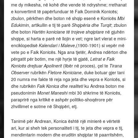
me dy mikesha, në kohë dhe vende të ndryshme; rrethanat
e konvertimit të papërfunduar të Faik Dominik Konicës;
zbulon, përkthen dhe boton në shqip esenë e Konicës
Mbi
Edukimin
, artikullin e tij të parë
Shqipëria dhe Turqit
; zbulon
dhe boton
Hartën koniciane të trojeve shqiptare
në gjuhën
shqipe, si harta e parë në llojin e vet; ngre lart vlerat e mini-
enciklopedisë
Kalendari i Maleve
,(1900-1901) si vepër më
vete po e Faik Konicës. Nga ana tjetër, Andrea ndërton dhe
përgatit për botim, me një hyrje të gjatë,
Letrat e Faik
Konicës drejtuar Apolinerit
(libër në proces), çel te
Tirana
Observer
rubrikën
Fletore
Koniciane
, duke botuar gjer tani
20 numra me fakte të reja nga jeta dhe vepra e Konicës, si
dhe rubrikën
Faik Konica dhe realiteti
ku Andrea boton me
pseudonimin
Monet Maneshi
mbi 30 shkrime të Konicës,
paraprirë nga kritikë e ashpër politiko-shoqërore për
zhvillimet e sotme në Shqipëri, etj.
Tanimë për Andrean, Konica është një minierë e vërtetë
ari, kur ai sheh tek personaliteti i tij, te jeta dhe vepra e tij,
mendimtarin modern dhe eruditin shqiptar të paarritshëm,