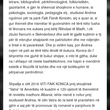
letrare, bibliografinë, përkthimologjinë, folkloristikën,
gazetarinë, e gjer te shkencat shoqërore e humane, si
psikologjia, sociologjia, pedagogjia etj., studiuesi Andrea
ngulmon për ta parë
Faik Fisnik Konicën
, siç e quan ai, si
gur themeli dhe nismëtar të guximshëm në tërë këto fusha
të lëvruara me sukses prej këtij
Rilindasi
të
Madh
, i cili
zbuloi flamurin e Skënderbeut dhe solli të gjallë kujtimin e tij
për të mbrujtur shqiptarët me patriotizëm dhe me ndjenjën
e lirisë e të pavarësisë. Dhe jo vetëm kaq, por Andrea
nxjerr në pah se tërë këto
lëndë
të
bukura
, Konica do t’
ishprehte me gjuhë të bukur shqipe, e mbi të gjitha, duke
na i shfaqur në nivele bashkëkohore, me hapin e mendimit
estetik e filozofik të kohës dhe me një botëkuptim të
përparuar perëndimor.
Shpallja e vitit 2016 VITI FAIK KONICA prej shoqërisë
“Vatra” të Amerikës në kuadrin e 120-vjetorit të themelimit
të revistës madhore
Albania
, ishte nismë e nxitur prej
studiuesit Andrea, të cilin Vatra do ta ketë të pranishëm në
gjirin e saj për të promovuar dy romanet e panjohura të