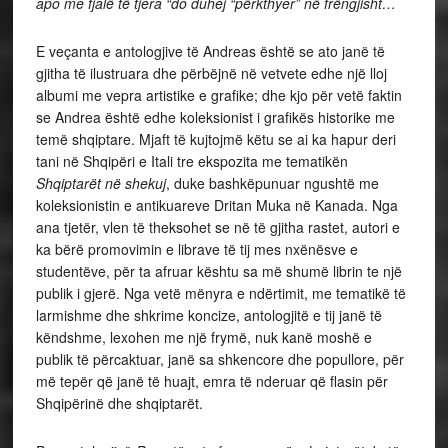
apo me fjalë të tjera “do duhej “përkthyer” në frëngjisht…
E veçanta e antologjive të Andreas është se ato janë të
gjitha të ilustruara dhe përbëjnë në vetvete edhe një lloj
albumi me vepra artistike e grafike; dhe kjo për vetë faktin
se Andrea është edhe koleksionist i grafikës historike me
temë shqiptare. Mjaft të kujtojmë këtu se ai ka hapur deri
tani në Shqipëri e Itali tre ekspozita me tematikën
Shqiptarët në shekuj
, duke bashkëpunuar ngushtë me
koleksionistin e antikuareve Dritan Muka në Kanada. Nga
ana tjetër, vlen të theksohet se në të gjitha rastet, autori e
ka bërë promovimin e librave të tij mes nxënësve e
studentëve, për ta afruar kështu sa më shumë librin te një
publik i gjerë. Nga vetë mënyra e ndërtimit, me tematikë të
larmishme dhe shkrime koncize, antologjitë e tij janë të
këndshme, lexohen me një frymë, nuk kanë moshë e
publik të përcaktuar, janë sa shkencore dhe popullore, për
më tepër që janë të huajt, emra të nderuar që flasin për
Shqipërinë dhe shqiptarët.