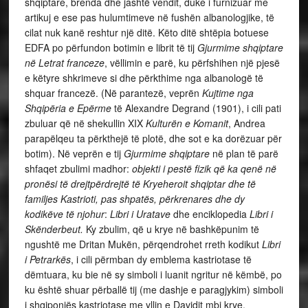
shqiptare, brenda dhe jashtë vendit, duke i furnizuar me
artikuj e ese pas hulumtimeve në fushën albanologjike, të
cilat nuk kanë reshtur një ditë. Këto ditë shtëpia botuese
EDFA po përfundon botimin e librit të tij
Gjurmime shqiptare
në Letrat franceze
, vëllimin e parë, ku përfshihen një pjesë
e këtyre shkrimeve si dhe përkthime nga albanologë të
shquar francezë. (Në parantezë, veprën
Kujtime nga
Shqipëria e Epërme
të Alexandre Degrand (1901), i cili pati
zbuluar që në shekullin XIX
Kulturën e Komanit
, Andrea
parapëlqeu ta përkthejë të plotë, dhe sot e ka dorëzuar për
botim). Në veprën e tij
Gjurmime shqiptare
në plan të parë
shfaqet zbulimi madhor:
objekti i pestë fizik që ka qenë në
pronësi të drejtpërdrejtë të Kryeheroit shqiptar dhe të
familjes Kastrioti, pas shpatës, përkrenares dhe dy
kodikëve të njohur
:
Libri i Uratave
dhe enciklopedia
Libri i
Skënderbeut.
Ky zbulim, që u krye në bashkëpunim të
ngushtë me Dritan Mukën, përqendrohet rreth kodikut
Libri
i Petrarkës
, i cili përmban dy emblema kastriotase të
dëmtuara, ku bie në sy simboli i luanit ngritur në këmbë, po
ku është shuar përballë tij (me dashje e paragjykim) simboli
i shqiponjës kastriotase me yllin e Davidit mbi krye.