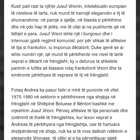
Kush pati rast ta njihte Jusuf Vrionin, intelektualin europian
të niveleve të larta, nuk mund të harrojë elegancën e tij të
shumanshme: në pamje e sjellje, në biseda e përkthime
dhe në çdo hap të jetës, me të cilat ai na pushtonte që në
lidhjet e para. Jusuf Vrioni ishte një i burgosur dhe i
internuar gjatë regjimit komunist, por për shkak të aftësive
të tija si frankofon, iu imponua diktatorit. Duke qenë se ai
ishte numëri një, që mund të përkthente me nivel të lartë
veprat e diktarit në frëngjisht, ky u deturua ta shkelete
parimin e luftës së klasave ndaj frankofonit Vrioni dhe ta
emëronte përkthyes të veprave të tij në frëngjisht.
Fotaq Andrea ka pasur fatin e mirë të punonte në vitet
1975-1980 në sektorin e përkthimeve nga shqipja në
frëngjisht në Shtëpinë Botuese
8 Nëntori
bashkë me
mjeshtrin Jusuf Vrioni. Përveç aftësive të tija personale dhe
zotërimit të thellë të frëngjishtes, kur lexon veprat e
Andreas të përkthyera nga frëngjishtja, ose të hartuara
drejtpërderejt në shqip, nuk ka si të mos dallosh ndikimin e
elegancës Vrionase, të cilën ai e ka përvetësuar gjatë