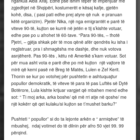
ngarkua Alba Xifaj. Edhe pse ishim tepër të impenjuar me
zgjedhjet në Shqipëri, kostumerët e kësaj kafje, gjetën
kohë, disa, ( pasi pati edhe prej atyre që nuk e pranuan
këtë organizim). Pjetër Nika, një nga emigrantët e parë të
viteve 90-të, kujton se kurrë në jetën e tij s’kishte votuar,
edhe pse po u afrohet të 60-tave. “Para 90-tës, – thotë
Pjetri, – gjëja shkak për të mos qënë afër qendrës ku isha i
regjistruar, pra i shmagësha me dashje, dhe nuk votova
asnjëherë. Pas 90-tës , këtu në Amerikë s’kam votuar. Sot
për mua asht vota e parë dhe po më kujton një vajtore të
mirë që kemi pasë në Breg të Matës, Lulen e Zef Kerit.
Thonin se kur po votohej për pushtetin e ashtuquajtur
popullor demokratik, të viteve të para të pas Luftës së Dytë
Botërore, Lula kishte krijuar vargjet që mbahen mend edhe
sot: “ Ti moj arka, arka boshe/ që më rri atje në qoshe/ me
një kokërr që qet kulaku/si kujton se t’mushet barku?”
Pushteti “ popullor” si do ta lejonte arkën e “ armiqëve” të
mbushej, ndaj votimet do të dilnin për afro 50 vjet 99. 99
përqind.