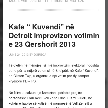
TAGGED WITH:
2013
,
DITET E LETRSISE
,
NE MICHIGAN
Kafe “ Kuvendi” në
Detroit improvizon votimin
e 23 Qershorit 2013
JUNE 24, 2013
BY
DGRECA
Të dielën në mëngjes, si një improvizim elektoral, ndoshta
edhe për ta ndjerë veten si në Shqipëri, në Kafe “ Kuvendi”,
në Clinton Twp, u organizua një votim për dy kampet
kryesore PD – PS.
Në fillim u caktua një komision i përbërë prej tre
përsonash: Fran Keci, Veli Zeneli dhe Luard Kullolli, në
kohën e hapjse së kutisë, në mungesë të Veli Zenelit u