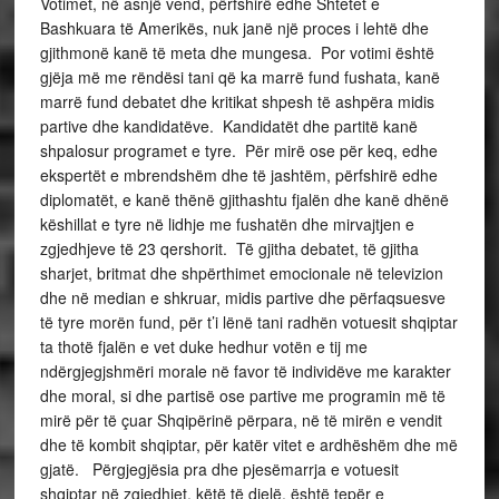
Votimet, në asnjë vend, përfshirë edhe Shtetet e
Bashkuara të Amerikës, nuk janë një proces i lehtë dhe
gjithmonë kanë të meta dhe mungesa. Por votimi është
gjëja më me rëndësi tani që ka marrë fund fushata, kanë
marrë fund debatet dhe kritikat shpesh të ashpëra midis
partive dhe kandidatëve. Kandidatët dhe partitë kanë
shpalosur programet e tyre. Për mirë ose për keq, edhe
ekspertët e mbrendshëm dhe të jashtëm, përfshirë edhe
diplomatët, e kanë thënë gjithashtu fjalën dhe kanë dhënë
këshillat e tyre në lidhje me fushatën dhe mirvajtjen e
zgjedhjeve të 23 qershorit. Të gjitha debatet, të gjitha
sharjet, britmat dhe shpërthimet emocionale në televizion
dhe në median e shkruar, midis partive dhe përfaqsuesve
të tyre morën fund, për t’i lënë tani radhën votuesit shqiptar
ta thotë fjalën e vet duke hedhur votën e tij me
ndërgjegjshmëri morale në favor të individëve me karakter
dhe moral, si dhe partisë ose partive me programin më të
mirë për të çuar Shqipërinë përpara, në të mirën e vendit
dhe të kombit shqiptar, për katër vitet e ardhëshëm dhe më
gjatë. Përgjegjësia pra dhe pjesëmarrja e votuesit
shqiptar në zgjedhjet, këtë të djelë, është tepër e