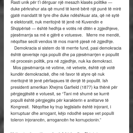
Rasti unik për t’i dërguar një mesazh klasës politike —
duke përkrahur ata që mund të kenë bërë një punë të mirë
gjatë mandatit të tyre dhe duke ndëshkuar ata, që në sytë
e elektoratit, nuk meritojnë të jenë në Kuvendin e
Shqipërisë — është hedhja e votës në ditën e zgjedhjeve,
pjesëmarrja sa më e gjërë e votuesve. Merre me mendë,
nëqoftse secili vendos të mos marrë pjesë në zgjedhje.
Demokracia si sistem do të merrte fund, pasi demokracia
është qeverisje nga populli dhe pa pjesëmarrjen e popullit
në procesin politik, pra në zgjedhje, nuk ka demokraci.
Mos pjesëmarrja në votime, në vetvete, është një votë
kundër demokracisë, dhe në favor të atyre që nuk
meritojnë të jenë përfaqsues të denjë të popullit. Ish
presidenti amerikan Xhejms Garfield (1877) ka thënë për
përgjegjësitë e votuesit, se “Tani më shumë se kurrë
populli është përgjegjës për karakterin e anëtarve të
Kongresit. Nëqoftse ky trup legjislativ është injorant, i
korruptuar dhe arrogant, këjo ndodhë sepse vet populli
toleron injorancën, arrogancën he korrupcionin.”