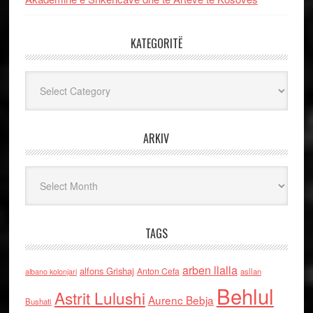
KATEGORITË
Kategoritë
ARKIV
Arkiv
TAGS
arben llalla
alfons Grishaj
Anton Cefa
asllan
albano kolonjari
Behlul
Astrit Lulushi
Aurenc Bebja
Bushati