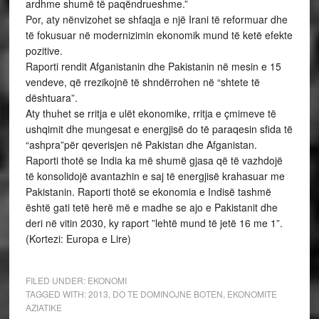
ardhme shumë të paqëndrueshme.”
Por, aty nënvizohet se shfaqja e një Irani të reformuar dhe
të fokusuar në modernizimin ekonomik mund të ketë efekte
pozitive.
Raporti rendit Afganistanin dhe Pakistanin në mesin e 15
vendeve, që rrezikojnë të shndërrohen në “shtete të
dështuara”.
Aty thuhet se rritja e ulët ekonomike, rritja e çmimeve të
ushqimit dhe mungesat e energjisë do të paraqesin sfida të
“ashpra”për qeverisjen në Pakistan dhe Afganistan.
Raporti thotë se India ka më shumë gjasa që të vazhdojë
të konsolidojë avantazhin e saj të energjisë krahasuar me
Pakistanin. Raporti thotë se ekonomia e Indisë tashmë
është gati tetë herë më e madhe se ajo e Pakistanit dhe
deri në vitin 2030, ky raport ”lehtë mund të jetë 16 me 1”.
(Kortezi: Europa e Lire)
FILED UNDER:
EKONOMI
TAGGED WITH:
2013
,
DO TE DOMINOJNE BOTEN
,
EKONOMITE
AZIATIKE