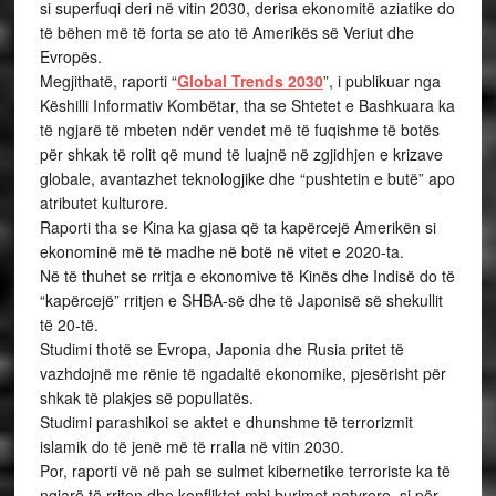
si superfuqi deri në vitin 2030, derisa ekonomitë aziatike do
të bëhen më të forta se ato të Amerikës së Veriut dhe
Evropës.
Megjithatë, raporti “
Global Trends 2030
”, i publikuar nga
Këshilli Informativ Kombëtar, tha se Shtetet e Bashkuara ka
të ngjarë të mbeten ndër vendet më të fuqishme të botës
për shkak të rolit që mund të luajnë në zgjidhjen e krizave
globale, avantazhet teknologjike dhe “pushtetin e butë” apo
atributet kulturore.
Raporti tha se Kina ka gjasa që ta kapërcejë Amerikën si
ekonominë më të madhe në botë në vitet e 2020-ta.
Në të thuhet se rritja e ekonomive të Kinës dhe Indisë do të
“kapërcejë” rritjen e SHBA-së dhe të Japonisë së shekullit
të 20-të.
Studimi thotë se Evropa, Japonia dhe Rusia pritet të
vazhdojnë me rënie të ngadaltë ekonomike, pjesërisht për
shkak të plakjes së popullatës.
Studimi parashikoi se aktet e dhunshme të terrorizmit
islamik do të jenë më të rralla në vitin 2030.
Por, raporti vë në pah se sulmet kibernetike terroriste ka të
ngjarë të rriten dhe konfliktet mbi burimet natyrore, si për