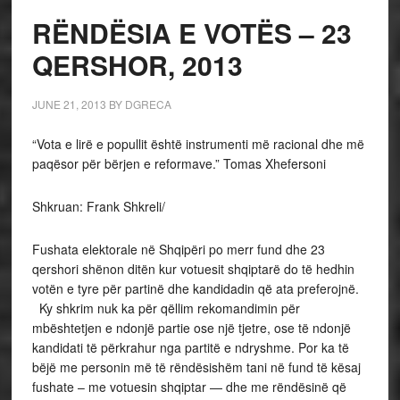
RËNDËSIA E VOTËS – 23
QERSHOR, 2013
JUNE 21, 2013
BY
DGRECA
“Vota e lirë e popullit është instrumenti më racional dhe më
paqësor për bërjen e reformave.” Tomas Xhefersoni
Shkruan: Frank Shkreli/
Fushata elektorale në Shqipëri po merr fund dhe 23
qershori shënon ditën kur votuesit shqiptarë do të hedhin
votën e tyre për partinë dhe kandidadin që ata preferojnë.
Ky shkrim nuk ka për qëllim rekomandimin për
mbështetjen e ndonjë partie ose një tjetre, ose të ndonjë
kandidati të përkrahur nga partitë e ndryshme. Por ka të
bëjë me personin më të rëndësishëm tani në fund të kësaj
fushate – me votuesin shqiptar — dhe me rëndësinë që