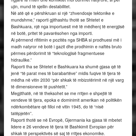
ujin, mund të sjellin destabilitet.
Në atë që e përshkruan si një “zhvendosje tektonike e
mundshme,” raporti gjithashtu thotë se Shtetet e
Bashkuara, një nga importuesit më të mëdhenj të energjisë
në botë, pritet të pavarësohen nga importi.
Ai përmend rifitimin e pozitës nga SHBA si prodhuesi më i
madh natyror në botë i gazit dhe prodhimin e naftës bruto
përmes përdorimit të “teknologjisë fragmentuese
hidraulike.”
Raporti tha se Shtetet e Bashkuara ka shumë gjasa që të
jenë “të parat mes të barabartëve” midis fuqive të tjera të
mëdha në vitin 2030 “për shkak të mbizotërimit në një varg
të dimensioneve të pushtetit.”
Megjithatë, në të theksohet se me rritjen e shpejtë të
vendeve të tjera, epoka e dominimit amerikan në politikën
ndërkombëtare që filloi në vitin 1945, do të “nisë
tatëpjetën”.
Raporti thotë se në Evropë, Gjermania ka gjasa të mbetet
lidere e 26 vendeve të tjera të Bashkimit Evropian për
shkak të perspektivës së saj të rritjes ekonomike.