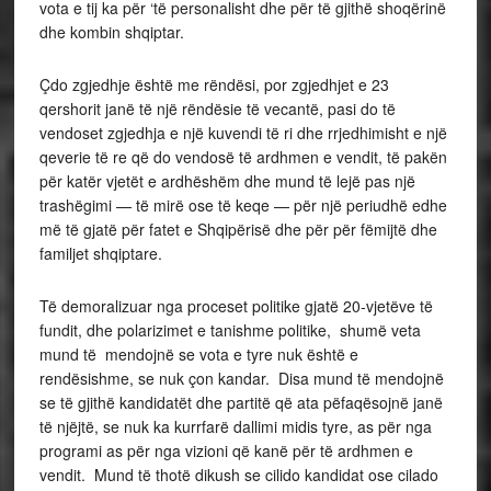
vota e tij ka për ‘të personalisht dhe për të gjithë shoqërinë
dhe kombin shqiptar.
Çdo zgjedhje është me rëndësi, por zgjedhjet e 23
qershorit janë të një rëndësie të vecantë, pasi do të
vendoset zgjedhja e një kuvendi të ri dhe rrjedhimisht e një
qeverie të re që do vendosë të ardhmen e vendit, të pakën
për katër vjetët e ardhëshëm dhe mund të lejë pas një
trashëgimi — të mirë ose të keqe — për një periudhë edhe
më të gjatë për fatet e Shqipërisë dhe për për fëmijtë dhe
familjet shqiptare.
Të demoralizuar nga proceset politike gjatë 20-vjetëve të
fundit, dhe polarizimet e tanishme politike, shumë veta
mund të mendojnë se vota e tyre nuk është e
rendësishme, se nuk çon kandar. Disa mund të mendojnë
se të gjithë kandidatët dhe partitë që ata pëfaqësojnë janë
të njëjtë, se nuk ka kurrfarë dallimi midis tyre, as për nga
programi as për nga vizioni që kanë për të ardhmen e
vendit. Mund të thotë dikush se cilido kandidat ose cilado