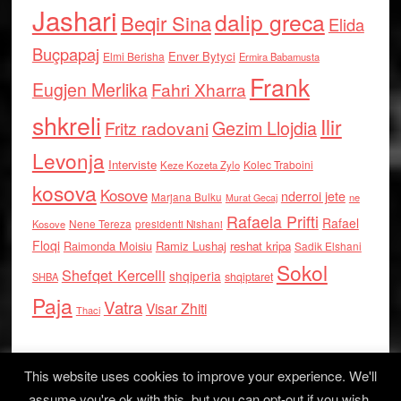
Jashari
dalip greca
Beqir Sina
Elida
Buçpapaj
Enver Bytyci
Elmi Berisha
Ermira Babamusta
Frank
Eugjen Merlika
Fahri Xharra
shkreli
Ilir
Gezim Llojdia
Fritz radovani
Levonja
Interviste
Kolec Traboini
Keze Kozeta Zylo
kosova
Kosove
nderroi jete
Marjana Bulku
ne
Murat Gecaj
Rafaela Prifti
Rafael
Nene Tereza
Kosove
presidenti Nishani
Floqi
Raimonda Moisiu
Ramiz Lushaj
reshat kripa
Sadik Elshani
Sokol
Shefqet Kercelli
shqiperia
shqiptaret
SHBA
Paja
Vatra
Visar Zhiti
Thaci
This website uses cookies to improve your experience. We'll
assume you're ok with this, but you can opt-out if you wish.