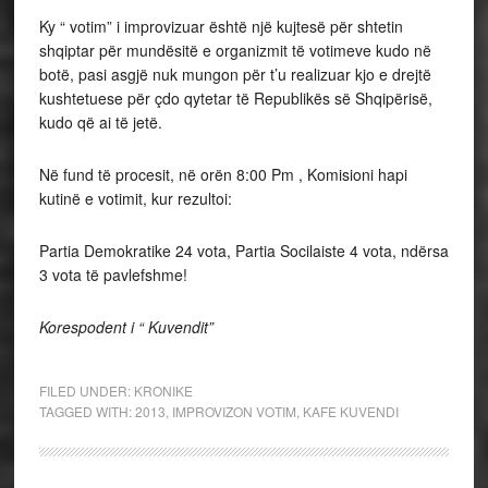
Ky “ votim” i improvizuar është një kujtesë për shtetin
shqiptar për mundësitë e organizmit të votimeve kudo në
botë, pasi asgjë nuk mungon për t’u realizuar kjo e drejtë
kushtetuese për çdo qytetar të Republikës së Shqipërisë,
kudo që ai të jetë.
Në fund të procesit, në orën 8:00 Pm , Komisioni hapi
kutinë e votimit, kur rezultoi:
Partia Demokratike 24 vota, Partia Socilaiste 4 vota, ndërsa
3 vota të pavlefshme!
Korespodent i “ Kuvendit”
FILED UNDER:
KRONIKE
TAGGED WITH:
2013
,
IMPROVIZON VOTIM
,
KAFE KUVENDI