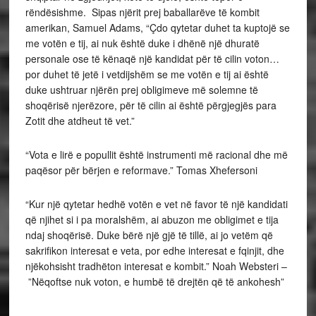
rëndësishme. Sipas njërit prej baballarëve të kombit
amerikan, Samuel Adams, “Çdo qytetar duhet ta kuptojë se
me votën e tij, ai nuk është duke i dhënë një dhuratë
personale ose të kënaqë një kandidat për të cilin voton…
por duhet të jetë i vetdijshëm se me votën e tij ai është
duke ushtruar njërën prej obligimeve më solemne të
shoqërisë njerëzore, për të cilin ai është përgjegjës para
Zotit dhe atdheut të vet.”
“Vota e lirë e popullit është instrumenti më racional dhe më
paqësor për bërjen e reformave.” Tomas Xhefersoni
“Kur një qytetar hedhë votën e vet në favor të një kandidati
që njihet si i pa moralshëm, ai abuzon me obligimet e tija
ndaj shoqërisë. Duke bërë një gjë të tillë, ai jo vetëm që
sakrifikon interesat e veta, por edhe interesat e fqinjit, dhe
njëkohsisht tradhëton interesat e kombit.” Noah Websteri –
”Nëqoftse nuk voton, e humbë të drejtën që të ankohesh”