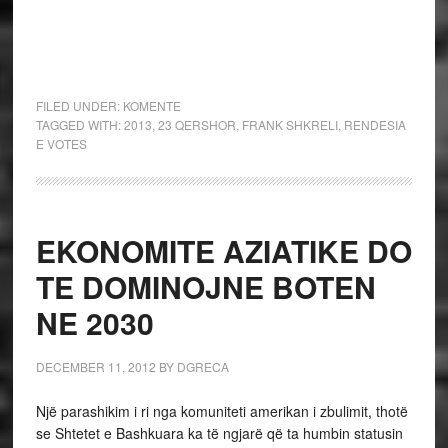
FILED UNDER:
KOMENTE
TAGGED WITH:
2013
,
23 QERSHOR
,
FRANK SHKRELI
,
RENDESIA
E VOTES
EKONOMITE AZIATIKE DO
TE DOMINOJNE BOTEN
NE 2030
DECEMBER 11, 2012
BY
DGRECA
Një parashikim i ri nga komuniteti amerikan i zbulimit, thotë
se Shtetet e Bashkuara ka të ngjarë që ta humbin statusin