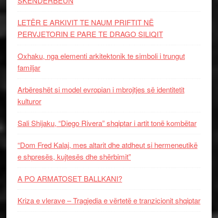
SKËNDERBEUN
LETËR E ARKIVIT TE NAUM PRIFTIT NË
PERVJETORIN E PARE TE DRAGO SILIQIT
Oxhaku, nga elementi arkitektonik te simboli i trungut
familjar
Arbëreshët si model evropian i mbrojtjes së identitetit
kulturor
Sali Shijaku, “Diego Rivera” shqiptar i artit tonë kombëtar
“Dom Fred Kalaj, mes altarit dhe atdheut si hermeneutikë
e shpresës, kujtesës dhe shërbimit”
A PO ARMATOSET BALLKANI?
Kriza e vlerave – Tragjedia e vërtetë e tranzicionit shqiptar