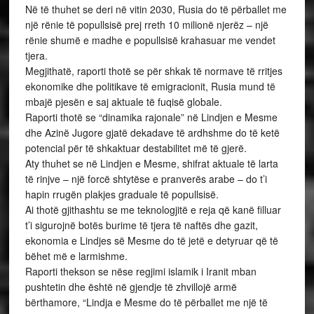
Në të thuhet se deri në vitin 2030, Rusia do të përballet me
një rënie të popullsisë prej rreth 10 milionë njerëz – një
rënie shumë e madhe e popullsisë krahasuar me vendet
tjera.
Megjithatë, raporti thotë se për shkak të normave të rritjes
ekonomike dhe politikave të emigracionit, Rusia mund të
mbajë pjesën e saj aktuale të fuqisë globale.
Raporti thotë se “dinamika rajonale” në Lindjen e Mesme
dhe Azinë Jugore gjatë dekadave të ardhshme do të ketë
potencial për të shkaktuar destabilitet më të gjerë.
Aty thuhet se në Lindjen e Mesme, shifrat aktuale të larta
të rinjve – një forcë shtytëse e pranverës arabe – do t’i
hapin rrugën plakjes graduale të popullsisë.
Ai thotë gjithashtu se me teknologjitë e reja që kanë filluar
t’i sigurojnë botës burime të tjera të naftës dhe gazit,
ekonomia e Lindjes së Mesme do të jetë e detyruar që të
bëhet më e larmishme.
Raporti thekson se nëse regjimi islamik i Iranit mban
pushtetin dhe është në gjendje të zhvillojë armë
bërthamore, “Lindja e Mesme do të përballet me një të