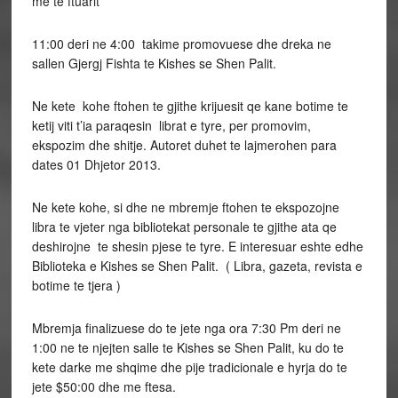
me te ftuarit
11:00 deri ne 4:00 takime promovuese dhe dreka ne
sallen Gjergj Fishta te Kishes se Shen Palit.
Ne kete kohe ftohen te gjithe krijuesit qe kane botime te
ketij viti t’ia paraqesin librat e tyre, per promovim,
ekspozim dhe shitje. Autoret duhet te lajmerohen para
dates 01 Dhjetor 2013.
Ne kete kohe, si dhe ne mbremje ftohen te ekspozojne
libra te vjeter nga bibliotekat personale te gjithe ata qe
deshirojne te shesin pjese te tyre. E interesuar eshte edhe
Biblioteka e Kishes se Shen Palit. ( Libra, gazeta, revista e
botime te tjera )
Mbremja finalizuese do te jete nga ora 7:30 Pm deri ne
1:00 ne te njejten salle te Kishes se Shen Palit, ku do te
kete darke me shqime dhe pije tradicionale e hyrja do te
jete $50:00 dhe me ftesa.