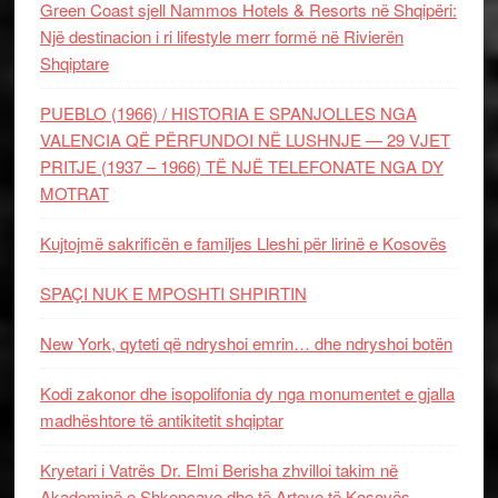
Green Coast sjell Nammos Hotels & Resorts në Shqipëri:
Një destinacion i ri lifestyle merr formë në Rivierën
Shqiptare
PUEBLO (1966) / HISTORIA E SPANJOLLES NGA
VALENCIA QË PËRFUNDOI NË LUSHNJE — 29 VJET
PRITJE (1937 – 1966) TË NJË TELEFONATE NGA DY
MOTRAT
Kujtojmë sakrificën e familjes Lleshi për lirinë e Kosovës
SPAÇI NUK E MPOSHTI SHPIRTIN
New York, qyteti që ndryshoi emrin… dhe ndryshoi botën
Kodi zakonor dhe isopolifonia dy nga monumentet e gjalla
madhështore të antikitetit shqiptar
Kryetari i Vatrës Dr. Elmi Berisha zhvilloi takim në
Akademinë e Shkencave dhe të Arteve të Kosovës