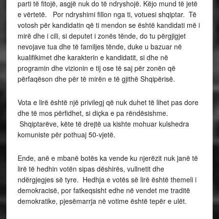
parti të fitojë, asgjë nuk do të ndryshojë. Këjo mund të jetë
e vërtetë. Por ndryshimi fillon nga ti, votuesi shqiptar. Të
votosh për kandidatin që ti mendon se është kandidati më i
mirë dhe i cili, si deputet i zonës tënde, do tu përgjigjet
nevojave tua dhe të familjes tënde, duke u bazuar në
kualifikimet dhe karakterin e kandidatit, si dhe në
programin dhe vizionin e tij ose të saj për zonën që
përfaqëson dhe për të mirën e të gjithë Shqipërisë.
Vota e lirë është një privilegj që nuk duhet të lihet pas dore
dhe të mos përfidhet, si diçka e pa rëndësishme.
Shqiptarëve, këte të drejtë ua kishte mohuar kulshedra
komuniste për pothuaj 50-vjetë.
Ende, anë e mbanë botës ka vende ku njerëzit nuk janë të
lirë të hedhin votën sipas dëshirës, vullnetit dhe
ndërgjegjes së tyre. Hedhja e votës së lirë është themeli i
demokracisë, por fatkeqsisht edhe në vendet me traditë
demokratike, pjesëmarrja në votime është tepër e ulët.