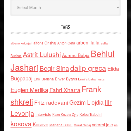
Arkiv
TAGS
arben llalla
alfons Grishaj
Anton Cefa
asllan
albano kolonjari
Behlul
Astrit Lulushi
Aurenc Bebja
Bushati
Jashari
dalip greca
Beqir Sina
Elida
Buçpapaj
Enver Bytyci
Elmi Berisha
Ermira Babamusta
Frank
Eugjen Merlika
Fahri Xharra
shkreli
Ilir
Gezim Llojdia
Fritz radovani
Levonja
Interviste
Kolec Traboini
Keze Kozeta Zylo
kosova
Kosove
nderroi jete
Marjana Bulku
ne
Murat Gecaj