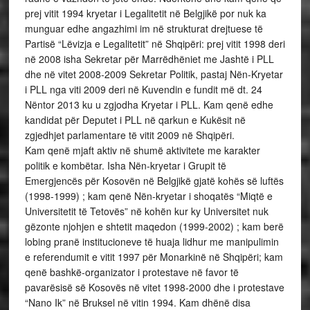
prej vitit 1994 kryetar i Legalitetit në Belgjikë por nuk ka
munguar edhe angazhimi im në strukturat drejtuese të
Partisë “Lëvizja e Legalitetit” në Shqipëri: prej vitit 1998 deri
në 2008 isha Sekretar për Marrëdhëniet me Jashtë i PLL
dhe në vitet 2008-2009 Sekretar Politik, pastaj Nën-Kryetar
i PLL nga viti 2009 deri në Kuvendin e fundit më dt. 24
Nëntor 2013 ku u zgjodha Kryetar i PLL. Kam qenë edhe
kandidat për Deputet i PLL në qarkun e Kukësit në
zgjedhjet parlamentare të vitit 2009 në Shqipëri.
Kam qenë mjaft aktiv në shumë aktivitete me karakter
politik e kombëtar. Isha Nën-kryetar i Grupit të
Emergjencës për Kosovën në Belgjikë gjatë kohës së luftës
(1998-1999) ; kam qenë Nën-kryetar i shoqatës “Miqtë e
Universitetit të Tetovës” në kohën kur ky Universitet nuk
gëzonte njohjen e shtetit maqedon (1999-2002) ; kam berë
lobing pranë institucioneve të huaja lidhur me manipulimin
e referendumit e vitit 1997 për Monarkinë në Shqipëri; kam
qenë bashkë-organizator i protestave në favor të
pavarësisë së Kosovës në vitet 1998-2000 dhe i protestave
“Nano Ik” në Bruksel në vitin 1994. Kam dhënë disa