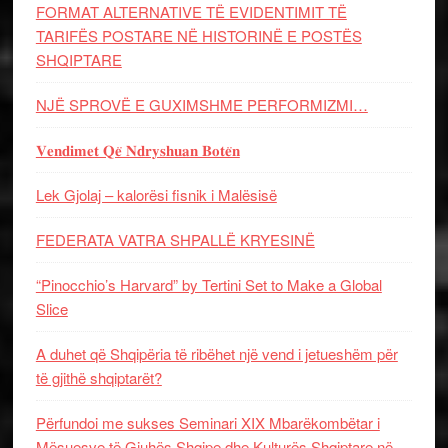
FORMAT ALTERNATIVE TË EVIDENTIMIT TË
TARIFËS POSTARE NË HISTORINË E POSTËS
SHQIPTARE
NJË SPROVË E GUXIMSHME PERFORMIZMI…
𝐕𝐞𝐧𝐝𝐢𝐦𝐞𝐭 𝐐𝐞̈ 𝐍𝐝𝐫𝐲𝐬𝐡𝐮𝐚𝐧 𝐁𝐨𝐭𝐞̈𝐧
Lek Gjolaj – kalorësi fisnik i Malësisë
FEDERATA VATRA SHPALLË KRYESINË
“Pinocchio’s Harvard” by Tertini Set to Make a Global
Slice
A duhet që Shqipëria të ribëhet një vend i jetueshëm për
të gjithë shqiptarët?
Përfundoi me sukses Seminari XIX Mbarëkombëtar i
Mësuesve të Gjuhës Shqipe dhe Kulturës Shqiptare në