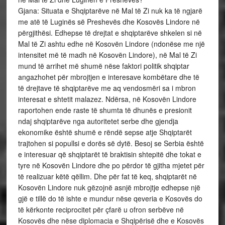
Gjana: Situata e Shqiptarëve në Mal të Zi nuk ka të ngjarë
me atë të Luginës së Preshevës dhe Kosovës Lindore në
përgjithësi. Edhepse të drejtat e shqiptarëve shkelen si në
Mal të Zi ashtu edhe në Kosovën Lindore (ndonëse me një
intensitet më të madh në Kosovën Lindore), në Mal të Zi
mund të arrihet më shumë nëse faktori politik shqiptar
angazhohet për mbrojtjen e interesave kombëtare dhe të
të drejtave të shqiptarëve me aq vendosmëri sa i mbron
interesat e shtetit malazez. Ndërsa, në Kosovën Lindore
raportohen ende raste të shumta të dhunës e presionit
ndaj shqiptarëve nga autoritetet serbe dhe gjendja
ekonomike është shumë e rëndë sepse atje Shqiptarët
trajtohen si popullsi e dorës së dytë. Besoj se Serbia është
e interesuar që shqiptarët të braktisin shtepitë dhe tokat e
tyre në Kosovën Lindore dhe po përdor të gjitha mjetet për
të realizuar këtë qëllim. Dhe për fat të keq, shqiptarët në
Kosovën Lindore nuk gëzojnë asnjë mbrojtje edhepse një
gjë e tillë do të ishte e mundur nëse qeveria e Kosovës do
të kërkonte reciprocitet për çfarë u ofron serbëve në
Kosovës dhe nëse diplomacia e Shqipërisë dhe e Kosovës