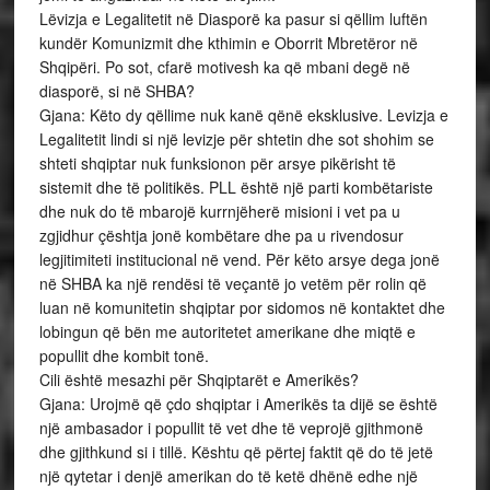
Lëvizja e Legalitetit në Diasporë ka pasur si qëllim luftën
kundër Komunizmit dhe kthimin e Oborrit Mbretëror në
Shqipëri. Po sot, cfarë motivesh ka që mbani degë në
diasporë, si në SHBA?
Gjana: Këto dy qëllime nuk kanë qënë eksklusive. Levizja e
Legalitetit lindi si një levizje për shtetin dhe sot shohim se
shteti shqiptar nuk funksionon për arsye pikërisht të
sistemit dhe të politikës. PLL është një parti kombëtariste
dhe nuk do të mbarojë kurrnjëherë misioni i vet pa u
zgjidhur çështja jonë kombëtare dhe pa u rivendosur
legjitimiteti institucional në vend. Për këto arsye dega jonë
në SHBA ka një rendësi të veçantë jo vetëm për rolin që
luan në komunitetin shqiptar por sidomos në kontaktet dhe
lobingun që bën me autoritetet amerikane dhe miqtë e
popullit dhe kombit tonë.
Cili është mesazhi për Shqiptarët e Amerikës?
Gjana: Urojmë që çdo shqiptar i Amerikës ta dijë se është
një ambasador i popullit të vet dhe të veprojë gjithmonë
dhe gjithkund si i tillë. Kështu që përtej faktit që do të jetë
një qytetar i denjë amerikan do të ketë dhënë edhe një