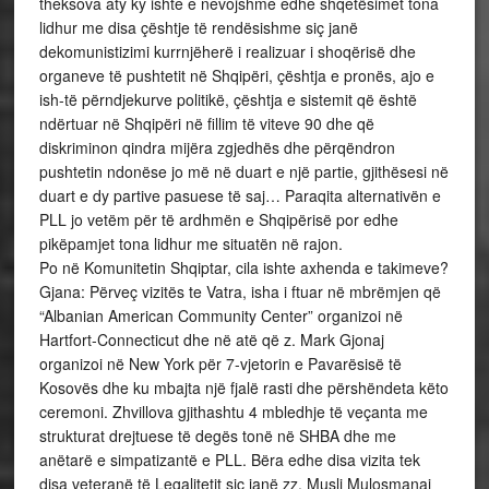
theksova aty ky ishte e nevojshme edhe shqetësimet tona
lidhur me disa çështje të rendësishme siç janë
dekomunistizimi kurrnjëherë i realizuar i shoqërisë dhe
organeve të pushtetit në Shqipëri, çështja e pronës, ajo e
ish-të përndjekurve politikë, çështja e sistemit që është
ndërtuar në Shqipëri në fillim të viteve 90 dhe që
diskriminon qindra mijëra zgjedhës dhe përqëndron
pushtetin ndonëse jo më në duart e një partie, gjithësesi në
duart e dy partive pasuese të saj… Paraqita alternativën e
PLL jo vetëm për të ardhmën e Shqipërisë por edhe
pikëpamjet tona lidhur me situatën në rajon.
Po në Komunitetin Shqiptar, cila ishte axhenda e takimeve?
Gjana: Përveç vizitës te Vatra, isha i ftuar në mbrëmjen që
“Albanian American Community Center” organizoi në
Hartfort-Connecticut dhe në atë që z. Mark Gjonaj
organizoi në New York për 7-vjetorin e Pavarësisë të
Kosovës dhe ku mbajta një fjalë rasti dhe përshëndeta këto
ceremoni. Zhvillova gjithashtu 4 mbledhje të veçanta me
strukturat drejtuese të degës tonë në SHBA dhe me
anëtarë e simpatizantë e PLL. Bëra edhe disa vizita tek
disa veteranë të Legalitetit siç janë zz. Musli Mulosmanaj