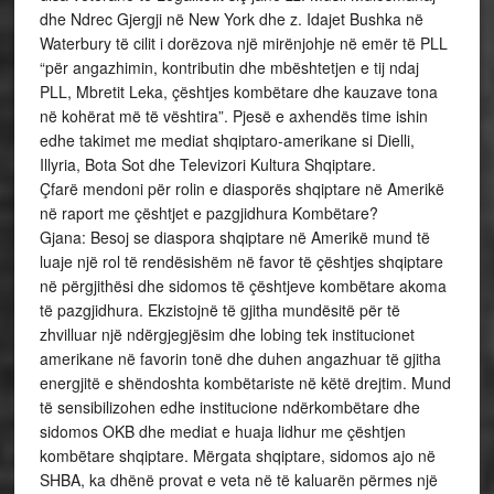
dhe Ndrec Gjergji në New York dhe z. Idajet Bushka në
Waterbury të cilit i dorëzova një mirënjohje në emër të PLL
“për angazhimin, kontributin dhe mbështetjen e tij ndaj
PLL, Mbretit Leka, çështjes kombëtare dhe kauzave tona
në kohërat më të vështira”. Pjesë e axhendës time ishin
edhe takimet me mediat shqiptaro-amerikane si Dielli,
Illyria, Bota Sot dhe Televizori Kultura Shqiptare.
Çfarë mendoni për rolin e diasporës shqiptare në Amerikë
në raport me çështjet e pazgjidhura Kombëtare?
Gjana: Besoj se diaspora shqiptare në Amerikë mund të
luaje një rol të rendësishëm në favor të çështjes shqiptare
në përgjithësi dhe sidomos të çështjeve kombëtare akoma
të pazgjidhura. Ekzistojnë të gjitha mundësitë për të
zhvilluar një ndërgjegjësim dhe lobing tek institucionet
amerikane në favorin tonë dhe duhen angazhuar të gjitha
energjitë e shëndoshta kombëtariste në këtë drejtim. Mund
të sensibilizohen edhe institucione ndërkombëtare dhe
sidomos OKB dhe mediat e huaja lidhur me çështjen
kombëtare shqiptare. Mërgata shqiptare, sidomos ajo në
SHBA, ka dhënë provat e veta në të kaluarën përmes një