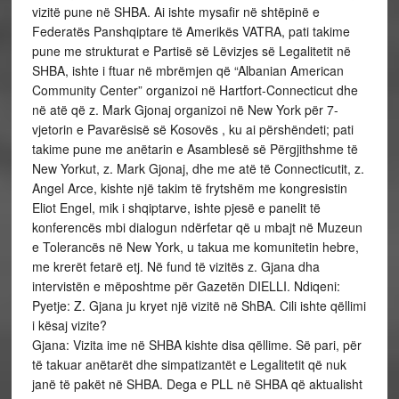
vizitë pune në SHBA. Ai ishte mysafir në shtëpinë e
Federatës Panshqiptare të Amerikës VATRA, pati takime
pune me strukturat e Partisë së Lëvizjes së Legalitetit në
SHBA, ishte i ftuar në mbrëmjen që “Albanian American
Community Center” organizoi në Hartfort-Connecticut dhe
në atë që z. Mark Gjonaj organizoi në New York për 7-
vjetorin e Pavarësisë së Kosovës , ku ai përshëndeti; pati
takime pune me anëtarin e Asamblesë së Përgjithshme të
New Yorkut, z. Mark Gjonaj, dhe me atë të Connecticutit, z.
Angel Arce, kishte një takim të frytshëm me kongresistin
Eliot Engel, mik i shqiptarve, ishte pjesë e panelit të
konferencës mbi dialogun ndërfetar që u mbajt në Muzeun
e Tolerancës në New York, u takua me komunitetin hebre,
me krerët fetarë etj. Në fund të vizitës z. Gjana dha
intervistën e mëposhtme për Gazetën DIELLI. Ndiqeni:
Pyetje: Z. Gjana ju kryet një vizitë në ShBA. Cili ishte qëllimi
i kësaj vizite?
Gjana: Vizita ime në SHBA kishte disa qëllime. Së pari, për
të takuar anëtarët dhe simpatizantët e Legalitetit që nuk
janë të pakët në SHBA. Dega e PLL në SHBA që aktualisht