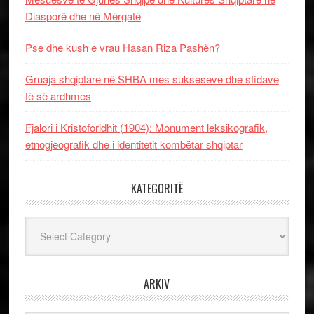
Diasporë dhe në Mërgatë
Pse dhe kush e vrau Hasan Riza Pashën?
Gruaja shqiptare në SHBA mes sukseseve dhe sfidave
të së ardhmes
Fjalori i Kristoforidhit (1904): Monument leksikografik,
etnogjeografik dhe i identitetit kombëtar shqiptar
KATEGORITË
Kategoritë
ARKIV