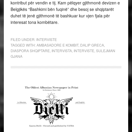
kontribut për vendin e tij. Kam pëlqyer gjithmonë devizen e
Belgjikës “Bashkimi bën fuqinë” dhe besoj se shqiptarët
duhet të jenë gjithmonë të bashkuar kur vjen fjala për
interesat tona kombëtare.
FILED UNDER:
INTERVISTE
TAGGED WITH:
AMBASADORE E KOMBIT
,
DALIP GRECA
,
DIASPORA SHQIPTARE
,
INTERVISTA
,
INTERVISTE
,
SULEJMAN
GJANA