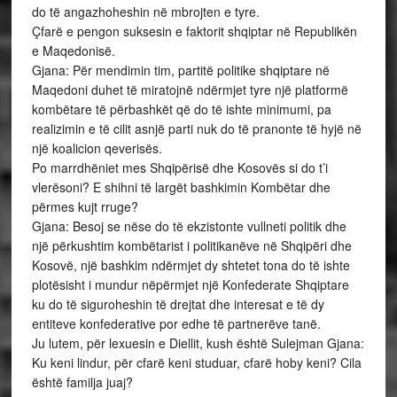
do të angazhoheshin në mbrojten e tyre.
Çfarë e pengon suksesin e faktorit shqiptar në Republikën
e Maqedonisë.
Gjana: Për mendimin tim, partitë politike shqiptare në
Maqedoni duhet të miratojnë ndërmjet tyre një platformë
kombëtare të përbashkët që do të ishte minimumi, pa
realizimin e të cilit asnjë parti nuk do të pranonte të hyjë në
një koalicion qeverisës.
Po marrdhëniet mes Shqipërisë dhe Kosovës si do t’i
vlerësoni? E shihni të largët bashkimin Kombëtar dhe
përmes kujt rruge?
Gjana: Besoj se nëse do të ekzistonte vullneti politik dhe
një përkushtim kombëtarist i politikanëve në Shqipëri dhe
Kosovë, një bashkim ndërmjet dy shtetet tona do të ishte
plotësisht i mundur nëpërmjet një Konfederate Shqiptare
ku do të siguroheshin të drejtat dhe interesat e të dy
entiteve konfederative por edhe të partnerëve tanë.
Ju lutem, për lexuesin e Diellit, kush është Sulejman Gjana:
Ku keni lindur, për cfarë keni studuar, cfarë hoby keni? Cila
është familja juaj?