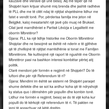
kauzave dhe vlerave që unë besoj. Aq më tepër që në
Shqipëri kam krijuar shumë miq brenda dhe jashtë radhëve
të PLL dhe me të cilët ndaj të njëjtat shqetësime lidhur me
fatet e vendit tonë. Por, përderisa familja ime jeton në
Belgjikë, kaloj mesatarisht një javë çdo muaj në Bruksel.
Cilat janë marrdhëniet e Partisë Lëvizja e Legalitetit me
oborrin Mbretëror?
Gjana: PLL ka një lidhje historike me Oborrin Mbretëror
Shqiptar dhe ne besojmë se është në nderin e të gjithëve
që të zhvillojnë të njëjtat marrëdhënie si tonat me Familjen
Mbretërore. Ne kultivojmë një raport të ngushtë me Oborrin
Mbretëror pasi na bashkon interesi kombëtar përtej atij
politik.
Cfarë mendoni për formën e regjimit në Shqipëri? Do të
luftoni dhe për një Referendum të ri?
Gjana: Mendimi im është se sistemi në Shqipëri paraqet
shume defekte dhe se sot ka ardhur koha që të ndryshojë
ky status quo i dëmshëm për popullin dhe kombin tonë.
Lidhur me formën e regjimit, besoj se do të vijë koha kur
populli do të kërkojë një referendum të ri. Të pakten ne
jemi të angazhuar në këtë drejtim.