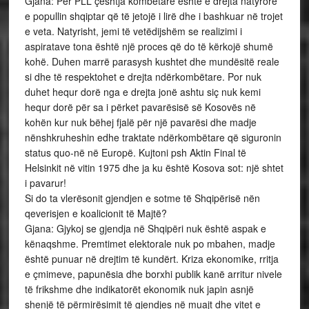
Gjana: Për PLL çështja kombëtare është e drejta natyrore
e popullin shqiptar që të jetojë i lirë dhe i bashkuar në trojet
e veta. Natyrisht, jemi të vetëdijshëm se realizimi i
aspiratave tona është një proces që do të kërkojë shumë
kohë. Duhen marrë parasysh kushtet dhe mundësitë reale
si dhe të respektohet e drejta ndërkombëtare. Por nuk
duhet hequr dorë nga e drejta jonë ashtu siç nuk kemi
hequr dorë për sa i përket pavarësisë së Kosovës në
kohën kur nuk bëhej fjalë për një pavarësi dhe madje
nënshkruheshin edhe traktate ndërkombëtare që siguronin
status quo-në në Europë. Kujtoni psh Aktin Final të
Helsinkit në vitin 1975 dhe ja ku është Kosova sot: një shtet
i pavarur!
Si do ta vlerësonit gjendjen e sotme të Shqipërisë nën
qeverisjen e koalicionit të Majtë?
Gjana: Gjykoj se gjendja në Shqipëri nuk është aspak e
kënaqshme. Premtimet elektorale nuk po mbahen, madje
është punuar në drejtim të kundërt. Kriza ekonomike, rritja
e çmimeve, papunësia dhe borxhi publik kanë arritur nivele
të frikshme dhe indikatorët ekonomik nuk japin asnjë
shenjë të përmirësimit të gjendjes në muajt dhe vitet e