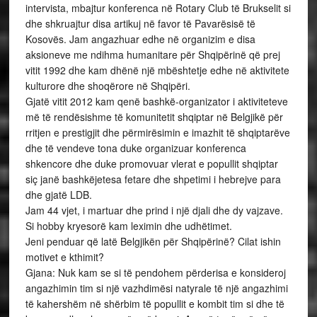
intervista, mbajtur konferenca në Rotary Club të Brukselit si
dhe shkruajtur disa artikuj në favor të Pavarësisë të
Kosovës. Jam angazhuar edhe në organizim e disa
aksioneve me ndihma humanitare për Shqipërinë që prej
vitit 1992 dhe kam dhënë një mbështetje edhe në aktivitete
kulturore dhe shoqërore në Shqipëri.
Gjatë vitit 2012 kam qenë bashkë-organizator i aktiviteteve
më të rendësishme të komunitetit shqiptar në Belgjikë për
rritjen e prestigjit dhe përmirësimin e imazhit të shqiptarëve
dhe të vendeve tona duke organizuar konferenca
shkencore dhe duke promovuar vlerat e popullit shqiptar
siç janë bashkëjetesa fetare dhe shpetimi i hebrejve para
dhe gjatë LDB.
Jam 44 vjet, i martuar dhe prind i një djali dhe dy vajzave.
Si hobby kryesorë kam leximin dhe udhëtimet.
Jeni penduar që latë Belgjikën për Shqipërinë? Cilat ishin
motivet e kthimit?
Gjana: Nuk kam se si të pendohem përderisa e konsideroj
angazhimin tim si një vazhdimësi natyrale të një angazhimi
të kahershëm në shërbim të popullit e kombit tim si dhe të