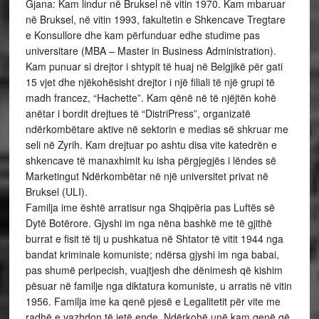
Gjana: Kam lindur në Bruksel në vitin 1970. Kam mbaruar
në Bruksel, në vitin 1993, fakultetin e Shkencave Tregtare
e Konsullore dhe kam përfunduar edhe studime pas
universitare (MBA – Master in Business Administration).
Kam punuar si drejtor i shtypit të huaj në Belgjikë për gati
15 vjet dhe njëkohësisht drejtor i një filiali të një grupi të
madh francez, “Hachette”. Kam qënë në të njëjtën kohë
anëtar i bordit drejtues të “DistriPress”, organizatë
ndërkombëtare aktive në sektorin e medias së shkruar me
seli në Zyrih. Kam drejtuar po ashtu disa vite katedrën e
shkencave të manaxhimit ku isha përgjegjës i lëndes së
Marketingut Ndërkombëtar në një universitet privat në
Bruksel (ULI).
Familja ime është arratisur nga Shqipëria pas Luftës së
Dytë Botërore. Gjyshi im nga nëna bashkë me të gjithë
burrat e fisit të tij u pushkatua në Shtator të vitit 1944 nga
bandat kriminale komuniste; ndërsa gjyshi im nga babai,
pas shumë peripecish, vuajtjesh dhe dënimesh që kishim
pësuar në familje nga diktatura komuniste, u arratis në vitin
1956. Familja ime ka qenë pjesë e Legalitetit për vite me
radhë e vazhdon të jetë ende. Ndërkohë unë kam qenë që