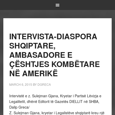
INTERVISTA-DIASPORA
SHQIPTARE,
AMBASADORE E
ÇËSHTJES KOMBËTARE
NË AMERIKË
MARCH 6, 2015
BY
DGRECA
Intervistë e z. Sulejman Gjana, Kryetar i Partisë Lëvizja e
Legalitetit, dhënë Editorit të Gazetës DIELLIT në SHBA,
Dalip Greca/
Z. Sulejman Gjana, kryetar i Legalistëve shqiptarë kreu një