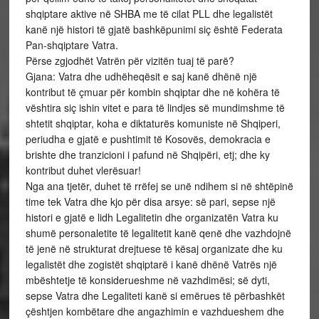
shqiptare aktive në SHBA me të cilat PLL dhe legalistët
kanë një histori të gjatë bashkëpunimi siç është Federata
Pan-shqiptare Vatra.
Përse zgjodhët Vatrën për vizitën tuaj të parë?
Gjana: Vatra dhe udhëheqësit e saj kanë dhënë një
kontribut të çmuar për kombin shqiptar dhe në kohëra të
vështira siç ishin vitet e para të lindjes së mundimshme të
shtetit shqiptar, koha e diktaturës komuniste në Shqiperi,
periudha e gjatë e pushtimit të Kosovës, demokracia e
brishte dhe tranzicioni i pafund në Shqipëri, etj; dhe ky
kontribut duhet vlerësuar!
Nga ana tjetër, duhet të rrëfej se unë ndihem si në shtëpinë
time tek Vatra dhe kjo për disa arsye: së pari, sepse një
histori e gjatë e lidh Legalitetin dhe organizatën Vatra ku
shumë personaletite të legalitetit kanë qenë dhe vazhdojnë
të jenë në strukturat drejtuese të kësaj organizate dhe ku
legalistët dhe zogistët shqiptarë i kanë dhënë Vatrës një
mbështetje të konsiderueshme në vazhdimësi; së dyti,
sepse Vatra dhe Legaliteti kanë si emërues të përbashkët
çështjen kombëtare dhe angazhimin e vazhdueshem dhe