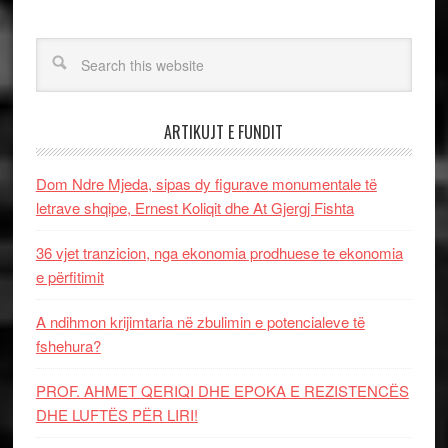
ARTIKUJT E FUNDIT
Dom Ndre Mjeda, sipas dy figurave monumentale të
letrave shqipe, Ernest Koliqit dhe At Gjergj Fishta
36 vjet tranzicion, nga ekonomia prodhuese te ekonomia
e përfitimit
A ndihmon krijimtaria në zbulimin e potencialeve të
fshehura?
PROF. AHMET QERIQI DHE EPOKA E REZISTENCЁS
DHE LUFTЁS PЁR LIRI!