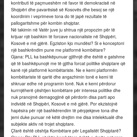
kontributi të paçmueshëm në favor të demokracisë në
Shqipëri dhe pavarësisë së Kosovës dhe besoj se një
koordinim i veprimeve tona do të japë rezultate të
pallogaritshme për kombin shqiptar.
Në takimin në Vatër juve ju shtrua një propozim për të
krijuar një bashkim të forcave nacionaliste në Shqipëri,
Kosovë e më gjërë. Egziston kjo mundësi? Si e konceptoni
një bashkrëndim pune me platformë kombëtare?
Gjana: PLL ka bashkëpunuar gjithnjë dhe është e gatshme
që të bashkëpunojë me të gjitha forcat politike shqiptare që
kanë një platformë kombëtariste. Ne e kemi platformën
kombëtariste të qartë dhe angazhimin tonë e kemi të
shkruar edhe në programin tonë. Nuk e kemi përdorur
kurrnjëherë çështjen kombëtare për interesa politike dhe
nuk pranojmë demagogjinë që përdorin disa parti apo
individë në Shqipëri, Kosovë e më gjërë. Por ekzistojnë
hapësira për një bashkërendim të përpjekjeve tona dhe
jemi duke punuar në këtë drejtim me disa intelektualë dhe
subjekte aktiv në trojet shqiptare.
Çfarë është cështja Kombëtare për Legalistët Shqiptarë?