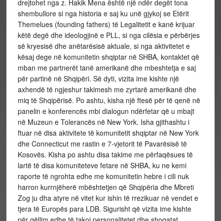
drejtohet nga z. Hakik Mena është një ndër degët tona
shembullore si nga historia e saj ku unë gjykoj se Etërit
Themelues (founding fathers) të Legalitetit e kanë krijuar
këtë degë dhe ideologjinë e PLL, si nga cilësia e përbërjes
së kryesisë dhe anëtarësisë aktuale, si nga aktivitetet e
kësaj dege në komunitetin shqiptar në SHBA, kontaktet që
mban me partnerët tanë amerikanë dhe mbeshtetja e saj
për partinë në Shqipëri. Së dyti, vizita ime kishte një
axhendë të ngjeshur takimesh me zyrtarë amerikanë dhe
miq të Shqipërisë. Po ashtu, kisha një ftesë për të qenë në
panelin e konferencës mbi dialogun ndërfetar që u mbajt
në Muzeun e Tolerancës në New York. Isha gjithashtu i
ftuar në disa aktivitete të komunitetit shqiptar në New York
dhe Connecticut me rastin e 7-vjetorit të Pavarësisë të
Kosovës. Kisha po ashtu disa takime me përfaqësues të
lartë të disa komuniteteve fetare në SHBA, ku ne kemi
raporte të ngrohta edhe me komunitetin hebre i cili nuk
harron kurrnjëherë mbështetjen që Shqipëria dhe Mbreti
Zog ju dha atyre në vitet kur ishin të rrezikuar në vendet e
tjera të Europës para LDB. Sigurisht që vizita ime kishte
për qëllim edhe të takoj personalitetet dhe shoqatat