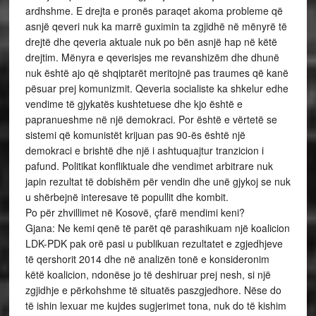
ardhshme. E drejta e pronës paraqet akoma probleme që
asnjë qeveri nuk ka marrë guximin ta zgjidhë në mënyrë të
drejtë dhe qeveria aktuale nuk po bën asnjë hap në këtë
drejtim. Mënyra e qeverisjes me revanshizëm dhe dhunë
nuk është ajo që shqiptarët meritojnë pas traumes që kanë
pësuar prej komunizmit. Qeveria socialiste ka shkelur edhe
vendime të gjykatës kushtetuese dhe kjo është e
papranueshme në një demokraci. Por është e vërtetë se
sistemi që komunistët krijuan pas 90-ës është një
demokraci e brishtë dhe një i ashtuquajtur tranzicion i
pafund. Politikat konfliktuale dhe vendimet arbitrare nuk
japin rezultat të dobishëm për vendin dhe unë gjykoj se nuk
u shërbejnë interesave të popullit dhe kombit.
Po për zhvillimet në Kosovë, çfarë mendimi keni?
Gjana: Ne kemi qenë të parët që parashikuam një koalicion
LDK-PDK pak orë pasi u publikuan rezultatet e zgjedhjeve
të qershorit 2014 dhe në analizën tonë e konsideronim
këtë koalicion, ndonëse jo të deshiruar prej nesh, si një
zgjidhje e përkohshme të situatës paszgjedhore. Nëse do
të ishin lexuar me kujdes sugjerimet tona, nuk do të kishim