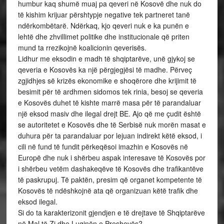
humbur kaq shumë muaj pa qeveri në Kosovë dhe nuk do
të kishim krijuar përshtypje negative tek partneret tanë
ndërkombëtarë. Ndërkaq, kjo qeveri nuk e ka punën e
lehtë dhe zhvillimet politike dhe institucionale që priten
mund ta rrezikojnë koalicionin qeverisës.
Lidhur me eksodin e madh të shqiptarëve, unë gjykoj se
qeveria e Kosovës ka një përgjegjësi të madhe. Përveç
zgjidhjes së krizës ekonomike e shoqërore dhe krijimit të
besimit për të ardhmen sidomos tek rinia, besoj se qeveria
e Kosovës duhet të kishte marrë masa për të parandaluar
një eksod masiv dhe ilegal drejt BE. Ajo që me çudit është
se autoritetet e Kosovës dhe të Serbisë nuk morën masat e
duhura për ta parandaluar por lejuan indirekt këtë eksod, i
cili në fund të fundit përkeqësoi imazhin e Kosovës në
Europë dhe nuk i shërbeu aspak interesave të Kosovës por
i shërbeu vetëm dashakeqëve të Kosovës dhe trafikantëve
të paskrupuj. Të paktën, presim që organet kompetente të
Kosovës të ndëshkojnë ata që organizuan këtë trafik dhe
eksod ilegal.
Si do ta karakterizonit gjendjen e të drejtave të Shqiptarëve
në Mal të Zi dhe Luginën e Preshevës?