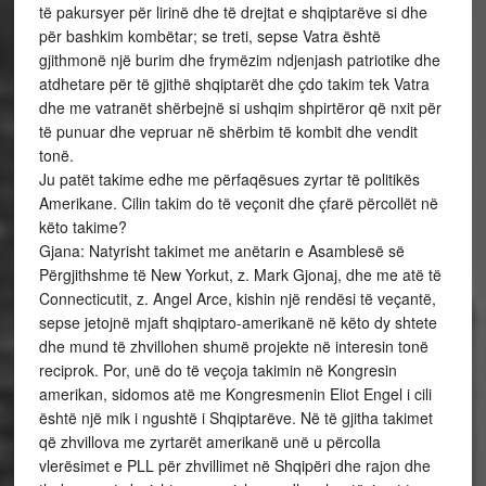
të pakursyer për lirinë dhe të drejtat e shqiptarëve si dhe
për bashkim kombëtar; se treti, sepse Vatra është
gjithmonë një burim dhe frymëzim ndjenjash patriotike dhe
atdhetare për të gjithë shqiptarët dhe çdo takim tek Vatra
dhe me vatranët shërbejnë si ushqim shpirtëror që nxit për
të punuar dhe vepruar në shërbim të kombit dhe vendit
tonë.
Ju patët takime edhe me përfaqësues zyrtar të politikës
Amerikane. Cilin takim do të veçonit dhe çfarë përcollët në
këto takime?
Gjana: Natyrisht takimet me anëtarin e Asamblesë së
Përgjithshme të New Yorkut, z. Mark Gjonaj, dhe me atë të
Connecticutit, z. Angel Arce, kishin një rendësi të veçantë,
sepse jetojnë mjaft shqiptaro-amerikanë në këto dy shtete
dhe mund të zhvillohen shumë projekte në interesin tonë
reciprok. Por, unë do të veçoja takimin në Kongresin
amerikan, sidomos atë me Kongresmenin Eliot Engel i cili
është një mik i ngushtë i Shqiptarëve. Në të gjitha takimet
që zhvillova me zyrtarët amerikanë unë u përcolla
vlerësimet e PLL për zhvillimet në Shqipëri dhe rajon dhe