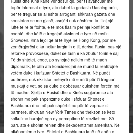
Rusia dhe Kina kanë vendosur që, për t’i avancuar më
tepër interesat e tyre, ato duhet ta godasin Uashingtonin,
për të treguar se ai është arrogant, shkruan gazeta dhe
konstaton se me gjasë, asnjëri nuk dëshiron ta filloj një
luftë të re të ftohtë, e të mos flasim për një konflikt të
nxehtë, dhe këtë e tregojnë aksionet e tyre në rastin
Snowden. Kina lejoi që ai të hyjë në Hong-Kong, por me
zemërgjerësi e ka nxitur largimin e tij, derisa Rusia, pas një
retorike provokuese, duket se tash e ka zbutur tonin e saj.
Të dy shtetet, ende, po synojnë ndikim më të madh
diplomatik, të cilin ata konsiderojnë se mund ta realizojnë
vetëm duke i kufizuar Shtetet e Bashkuara. Në punët
botërore, nuk ekziston mënyrë më e mirë për t’i treguar
muskujt e vet, se sa duke e dobësuar dukshëm forcën më
të madhe. Sjellja e Rusisë dhe e Kinës sugjeron se ata
shohin më pak shpenzime duke i sfiduar Shtetet e
Bashkuara dhe më pak shpërblime për të vepruar si
partnerë, shkruan New York Times dhe thekson se këto
kalkulime burojnë nga dy perceptime të rrezikshme. Së
pari, ata e shohin rënien dhe dekadentizmin amerikan. Në
pikëpamjen e tyre, Shtetet e Bashkuara janë në anën e