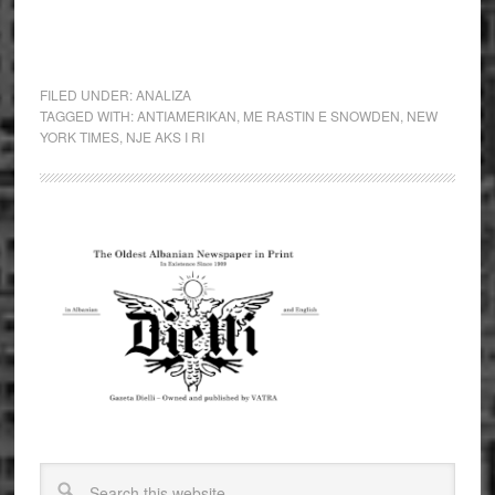
FILED UNDER:
ANALIZA
TAGGED WITH:
ANTIAMERIKAN
,
ME RASTIN E SNOWDEN
,
NEW
YORK TIMES
,
NJE AKS I RI