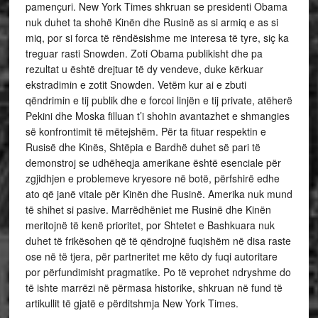
pamençuri. New York Times shkruan se presidenti Obama
nuk duhet ta shohë Kinën dhe Rusinë as si armiq e as si
miq, por si forca të rëndësishme me interesa të tyre, siç ka
treguar rasti Snowden. Zoti Obama publikisht dhe pa
rezultat u është drejtuar të dy vendeve, duke kërkuar
ekstradimin e zotit Snowden. Vetëm kur ai e zbuti
qëndrimin e tij publik dhe e forcoi linjën e tij private, atëherë
Pekini dhe Moska filluan t’i shohin avantazhet e shmangies
së konfrontimit të mëtejshëm. Për ta fituar respektin e
Rusisë dhe Kinës, Shtëpia e Bardhë duhet së pari të
demonstroj se udhëheqja amerikane është esenciale për
zgjidhjen e problemeve kryesore në botë, përfshirë edhe
ato që janë vitale për Kinën dhe Rusinë. Amerika nuk mund
të shihet si pasive. Marrëdhëniet me Rusinë dhe Kinën
meritojnë të kenë prioritet, por Shtetet e Bashkuara nuk
duhet të frikësohen që të qëndrojnë fuqishëm në disa raste
ose në të tjera, për partneritet me këto dy fuqi autoritare
por përfundimisht pragmatike. Po të veprohet ndryshme do
të ishte marrëzi në përmasa historike, shkruan në fund të
artikullit të gjatë e përditshmja New York Times.