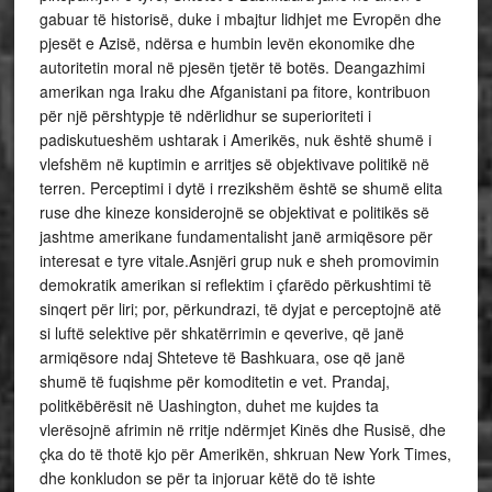
gabuar të historisë, duke i mbajtur lidhjet me Evropën dhe
pjesët e Azisë, ndërsa e humbin levën ekonomike dhe
autoritetin moral në pjesën tjetër të botës. Deangazhimi
amerikan nga Iraku dhe Afganistani pa fitore, kontribuon
për një përshtypje të ndërlidhur se superioriteti i
padiskutueshëm ushtarak i Amerikës, nuk është shumë i
vlefshëm në kuptimin e arritjes së objektivave politikë në
terren. Perceptimi i dytë i rrezikshëm është se shumë elita
ruse dhe kineze konsiderojnë se objektivat e politikës së
jashtme amerikane fundamentalisht janë armiqësore për
interesat e tyre vitale.Asnjëri grup nuk e sheh promovimin
demokratik amerikan si reflektim i çfarëdo përkushtimi të
sinqert për liri; por, përkundrazi, të dyjat e perceptojnë atë
si luftë selektive për shkatërrimin e qeverive, që janë
armiqësore ndaj Shteteve të Bashkuara, ose që janë
shumë të fuqishme për komoditetin e vet. Prandaj,
politkëbërësit në Uashington, duhet me kujdes ta
vlerësojnë afrimin në rritje ndërmjet Kinës dhe Rusisë, dhe
çka do të thotë kjo për Amerikën, shkruan New York Times,
dhe konkludon se për ta injoruar këtë do të ishte