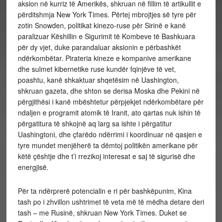
aksion në kurriz të Amerikës, shkruan në fillim të artikullit e
përditshmja New York Times. Përtej mbrojtjes së tyre për
zotin Snowden, politikat kinezo-ruse për Sirinë e kanë
paralizuar Këshillin e Sigurimit të Kombeve të Bashkuara
për dy vjet, duke parandaluar aksionin e përbashkët
ndërkombëtar. Pirateria kineze e kompanive amerikane
dhe sulmet kibernetike ruse kundër fqinjëve të vet,
poashtu, kanë shkaktuar shqetësim në Uashington,
shkruan gazeta, dhe shton se derisa Moska dhe Pekini në
përgjithësi i kanë mbështetur përpjekjet ndërkombëtare për
ndaljen e programit atomik të Iranit, ato qartas nuk ishin të
përgatitura të shkojnë aq larg sa ishte i përgatitur
Uashingtoni, dhe çfarëdo ndërrimi i koordinuar në qasjen e
tyre mundet menjëherë ta dëmtoj politikën amerikane për
këtë çështje dhe t’i rrezikoj interesat e saj të sigurisë dhe
energjisë.
Për ta ndërprerë potencialin e ri për bashkëpunim, Kina
tash po i zhvillon ushtrimet të veta më të mëdha detare deri
tash – me Rusinë, shkruan New York Times. Duket se