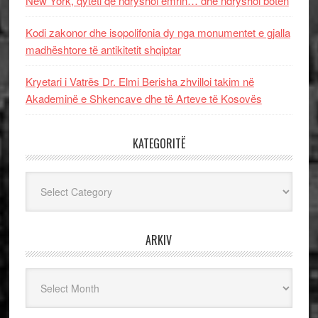
New York, qyteti që ndryshoi emrin… dhe ndryshoi botën
Kodi zakonor dhe isopolifonia dy nga monumentet e gjalla
madhështore të antikitetit shqiptar
Kryetari i Vatrës Dr. Elmi Berisha zhvilloi takim në
Akademinë e Shkencave dhe të Arteve të Kosovës
KATEGORITË
Kategoritë
ARKIV
Arkiv