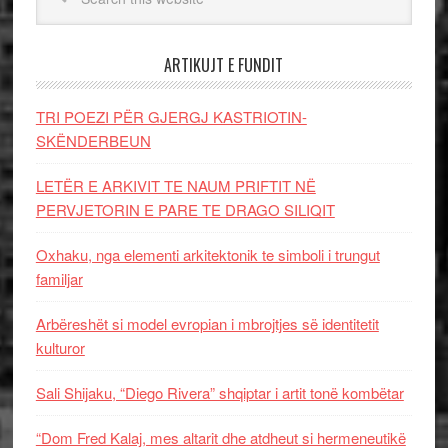
ARTIKUJT E FUNDIT
TRI POEZI PËR GJERGJ KASTRIOTIN-
SKËNDERBEUN
LETËR E ARKIVIT TE NAUM PRIFTIT NË
PERVJETORIN E PARE TE DRAGO SILIQIT
Oxhaku, nga elementi arkitektonik te simboli i trungut
familjar
Arbëreshët si model evropian i mbrojtjes së identitetit
kulturor
Sali Shijaku, “Diego Rivera” shqiptar i artit tonë kombëtar
“Dom Fred Kalaj, mes altarit dhe atdheut si hermeneutikë