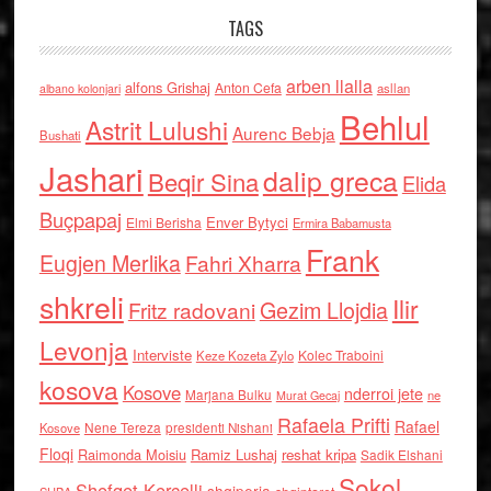
TAGS
arben llalla
alfons Grishaj
Anton Cefa
asllan
albano kolonjari
Behlul
Astrit Lulushi
Aurenc Bebja
Bushati
Jashari
dalip greca
Beqir Sina
Elida
Buçpapaj
Enver Bytyci
Elmi Berisha
Ermira Babamusta
Frank
Eugjen Merlika
Fahri Xharra
shkreli
Ilir
Gezim Llojdia
Fritz radovani
Levonja
Interviste
Kolec Traboini
Keze Kozeta Zylo
kosova
Kosove
nderroi jete
Marjana Bulku
ne
Murat Gecaj
Rafaela Prifti
Rafael
Nene Tereza
Kosove
presidenti Nishani
Floqi
Raimonda Moisiu
Ramiz Lushaj
reshat kripa
Sadik Elshani
Sokol
Shefqet Kercelli