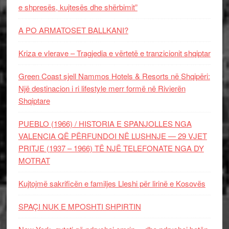
e shpresës, kujtesës dhe shërbimit”
A PO ARMATOSET BALLKANI?
Kriza e vlerave – Tragjedia e vërtetë e tranzicionit shqiptar
Green Coast sjell Nammos Hotels & Resorts në Shqipëri:
Një destinacion i ri lifestyle merr formë në Rivierën
Shqiptare
PUEBLO (1966) / HISTORIA E SPANJOLLES NGA
VALENCIA QË PËRFUNDOI NË LUSHNJE — 29 VJET
PRITJE (1937 – 1966) TË NJË TELEFONATE NGA DY
MOTRAT
Kujtojmë sakrificën e familjes Lleshi për lirinë e Kosovës
SPAÇI NUK E MPOSHTI SHPIRTIN