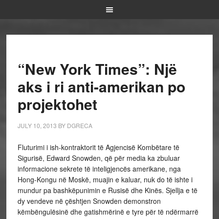
“New York Times”: Një
aks i ri anti-amerikan po
projektohet
JULY 10, 2013
BY
DGRECA
Fluturimi i ish-kontraktorit të Agjencisë Kombëtare të
Sigurisë, Edward Snowden, që për media ka zbuluar
informacione sekrete të inteligjencës amerikane, nga
Hong-Kongu në Moskë, muajin e kaluar, nuk do të ishte i
mundur pa bashkëpunimin e Rusisë dhe Kinës. Sjellja e të
dy vendeve në çështjen Snowden demonstron
këmbëngulësinë dhe gatishmërinë e tyre për të ndërmarrë