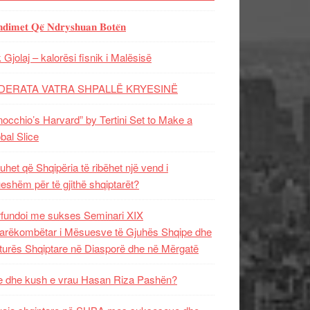
𝐝𝐢𝐦𝐞𝐭 𝐐𝐞̈ 𝐍𝐝𝐫𝐲𝐬𝐡𝐮𝐚𝐧 𝐁𝐨𝐭𝐞̈𝐧
 Gjolaj – kalorësi fisnik i Malësisë
DERATA VATRA SHPALLË KRYESINË
nocchio’s Harvard” by Tertini Set to Make a
bal Slice
uhet që Shqipëria të ribëhet një vend i
ueshëm për të gjithë shqiptarët?
fundoi me sukses Seminari XIX
rëkombëtar i Mësuesve të Gjuhës Shqipe dhe
turës Shqiptare në Diasporë dhe në Mërgatë
 dhe kush e vrau Hasan Riza Pashën?