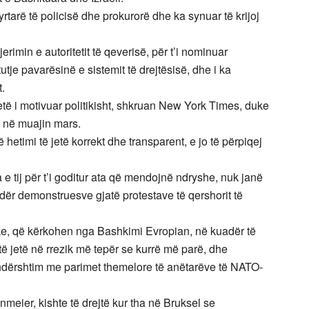
yrtarë të policisë dhe prokurorë dhe ka synuar të krijoj
rimin e autoritetit të qeverisë, për t’i nominuar
tje pavarësinë e sistemit të drejtësisë, dhe i ka
t.
etë i motivuar politikisht, shkruan New York Times, duke
 në muajin mars.
 hetimi të jetë korrekt dhe transparent, e jo të përpiqej
e tij për t’i goditur ata që mendojnë ndryshe, nuk janë
undër demonstruesve gjatë protestave të qershorit të
tike, që kërkohen nga Bashkimi Evropian, në kuadër të
ë jetë në rrezik më tepër se kurrë më parë, dhe
kundërshtim me parimet themelore të anëtarëve të NATO-
nmeier, kishte të drejtë kur tha në Bruksel se