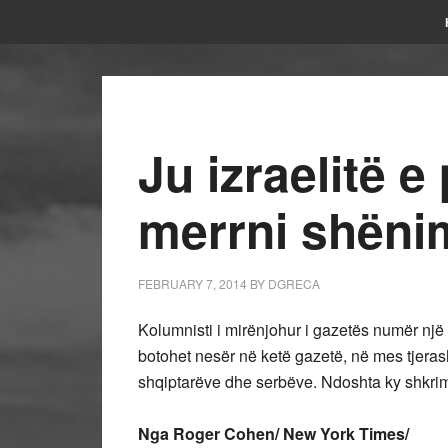
Ju izraelitë e
merrni shën
FEBRUARY 7, 2014
BY
DGRECA
Kolumnisti i mirënjohur i gazetës numër një
botohet nesër në ketë gazetë, në mes tjerash
shqiptarëve dhe serbëve. Ndoshta ky shkri
Nga Roger Cohen/ New York Times/