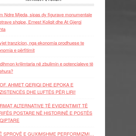
 Ndre Mjeda, sipas dy figurave monumentale
letrave shqipe, Ernest Koliqit dhe At Gjergj
hta
vjet tranzicion, nga ekonomia prodhuese te
nomia e përfitimit
dihmon krijimtaria në zbulimin e potencialeve të
ehura?
OF. AHMET QERIQI DHE EPOKA E
ZISTENCЁS DHE LUFTЁS PЁR LIRI!
RMAT ALTERNATIVE TË EVIDENTIMIT TË
RIFËS POSTARE NË HISTORINË E POSTËS
QIPTARE
Ë SPROVË E GUXIMSHME PERFORMIZMI…