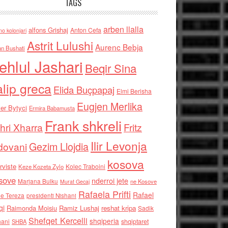
TAGS
arben llalla
alfons Grishaj
Anton Cefa
no kolonjari
Astrit Lulushi
Aurenc Bebja
an Bushati
ehlul Jashari
Beqir Sina
alip greca
Elida Buçpapaj
Elmi Berisha
Eugjen Merlika
er Bytyci
Ermira Babamusta
Frank shkreli
hri Xharra
Fritz
Ilir Levonja
Gezim Llojdia
dovani
kosova
rviste
Kolec Traboini
Keze Kozeta Zylo
sove
nderroi jete
Marjana Bulku
ne Kosove
Murat Gecaj
Rafaela Prifti
Rafael
e Tereza
presidenti Nishani
qi
Raimonda Moisiu
Ramiz Lushaj
reshat kripa
Sadik
Shefqet Kercelli
shqiperia
hani
shqiptaret
SHBA