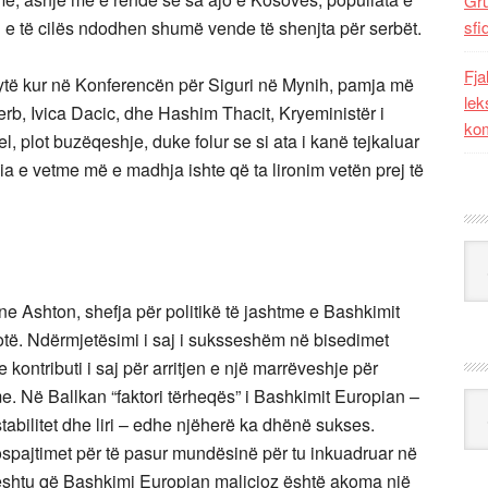
Gr
in e të cilës ndodhen shumë vende të shenjta për serbët.
sfi
Fja
 sytë kur në Konferencën për Siguri në Mynih, pamja më
lek
erb, Ivica Dacic, dhe Hashim Thacit, Kryeministër i
kom
l, plot buzëqeshje, duke folur se si ata i kanë tejkaluar
sia e vetme më e madhja ishte që ta lironim vetën prej të
Kat
e Ashton, shefja për politikë të jashtme e Bashkimit
të. Ndërmjetësimi i saj i suksseshëm në bisedimet
 kontributi i saj për arritjen e një marrëveshje për
e. Në Ballkan “faktori tërheqës” i Bashkimit Europian –
Ark
tabilitet dhe liri – edhe njëherë ka dhënë sukses.
ospajtimet për të pasur mundësinë për tu inkuadruar në
Kështu që Bashkimi Europian malicioz është akoma një