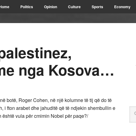
Home
Politics
Opinion
Culture
Sports
Economy
 palestinez,
ime nga Kosova…
 në botë, Roger Cohen, në një kolumne të tij që do të
, i fton arabet dhe jahuditë që të ndjekin shembullin e
m është vula për cmimin Nobel për paqe?/