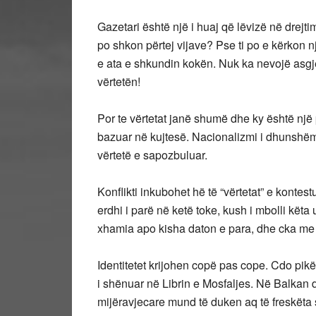
Gazetari është një i huaj që lëvizë në drejtim
po shkon përtej vijave? Pse ti po e kërkon nj
e ata e shkundin kokën. Nuk ka nevojë asgjë 
vërtetën!
Por te vërtetat janë shumë dhe ky është një
bazuar në kujtesë. Nacionalizmi i dhunshëm ë
vërtetë e sapozbuluar.
Konflikti inkubohet hë të “vërtetat” e kontes
erdhi i parë në ketë toke, kush i mbolli këta 
xhamia apo kisha daton e para, dhe cka me 
Identitetet krijohen copë pas cope. Cdo pik
i shënuar në Librin e Mosfaljes. Në Balkan 
mijëravjecare mund të duken aq të freskëta s