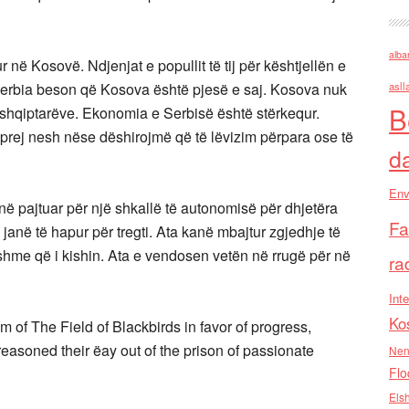
alba
r në Kosovë. Ndjenjat e popullit të tij për kështjellën e
roç: Serbia beson që Kosova është pjesë e saj. Kosova nuk
asll
B
 shqiptarëve. Ekonomia e Serbisë është stërkequr.
t prej nesh nëse dëshirojmë që të lëvizim përpara ose të
d
Env
ë pajtuar për një shkallë të autonomisë për dhjetëra
Fa
a janë të hapur për tregti. Ata kanë mbajtur zgjedhje të
nshme që i kishin. Ata e vendosen vetën në rrugë për në
ra
Inte
Ko
m of The Field of Blackbirds in favor of progress,
asoned their ëay out of the prison of passionate
Nen
Flo
Els