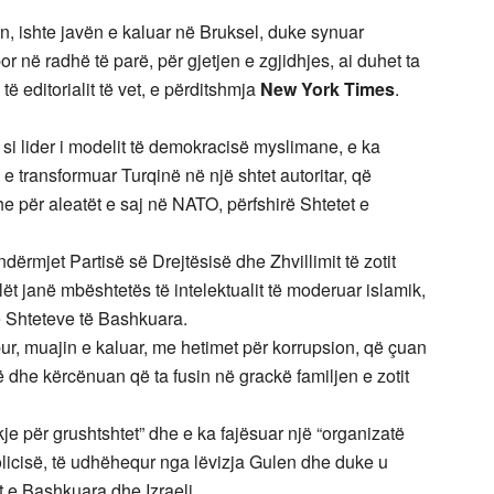
n, ishte javën e kaluar në Bruksel, duke synuar
r në radhë të parë, për gjetjen e zgjidhjes, ai duhet ta
të editorialit të vet, e përditshmja
New York Times
.
 si lider i modelit të demokracisë myslimane, e ka
e e transformuar Turqinë në një shtet autoritar, që
he për aleatët e saj në NATO, përfshirë Shtetet e
e ndërmjet Partisë së Drejtësisë dhe Zhvillimit të zotit
cilët janë mbështetës të intelektualit të moderuar islamik,
të Shteteve të Bashkuara.
ur, muajin e kaluar, me hetimet për korrupsion, që çuan
 dhe kërcënuan që ta fusin në grackë familjen e zotit
kje për grushtshtet” dhe e ka fajësuar një “organizatë
olicisë, të udhëhequr nga lëvizja Gulen dhe duke u
t e Bashkuara dhe Izraeli.