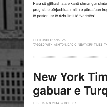
Para së gjithash ata e kanë shmangur simbol
progrsit, e përjashtuan mitin e përqafuan tre
të pasionuar të rizbulimit të “vërtetës”.
FILED UNDER:
ANALIZA
TAGGED WITH:
ASHTON
,
DACIC
,
NEW YORK TIMES
,
T
New York Tim
gabuar e Tur
FEBRUARY 3, 2014
BY
DGRECA