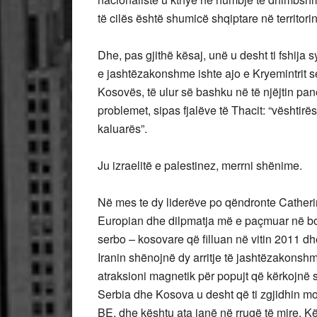
të cilës është shumicë shqiptare në territor
Dhe, pas gjithë kësaj, unë u desht ti fshija
e jashtëzakonshme ishte ajo e Kryemintrit s
Kosovës, të ulur së bashku në të njëjtin pane
problemet, sipas fjalëve të Thacit: “vështirë
kaluarës”.
Ju izraelitë e palestinez, merrni shënime.
Në mes te dy liderëve po qëndronte Catherin
Europian dhe dilpmatja më e paçmuar në bo
serbo – kosovare që filluan në vitin 2011 dhe
Iranin shënojnë dy arritje të jashtëzakonshm
atraksioni magnetik për popujt që kërkojnë s
Serbia dhe Kosova u desht që ti zgjidhin m
BE, dhe kështu ata janë në rrugë të mire. 