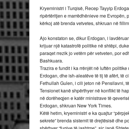
Kryeministri i Turqisë, Recep Tayyip Erdoga
ripërtëritjen e marrëdhënieve me Evropën, po
kërkoj atë brenda vetvetes, shkruan në fillim 
Ajo konstaton se, dikur Erdogan, i lavdëruar
krijuar një katastrofë politike në shtëpi, duk
paraqet rrezik jo vetëm për vetveten, por ed
Bashkuara.
Trazira e fundit i ka rrënjët në luftën politik
Erdogan, dhe ish-aleatëve të tij të afërt, të 
Fethullah Gulen, i cili jeton në Pensilavni, 
Tensionet kanë shpërthyer në konflikt të hap
në dorëheqjen e katër ministrave të qeverisë
Erdogan, shkruan New York Times.
Këtë hetim, kryeministri e ka quajtur “përpje
sekrete” brenda sistemit të drejtësisë dhe p
shërbyer “fuqive të jashtme”, siç janë Shtete