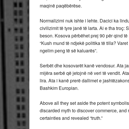
maqinë paqëbërëse.
Normalizimi nuk ishte i lehte. Dacici ka lindu
civilizimit të tyre janë të larta. Ai e tha t
beson. Kosova përbëhet prej 90 për qind të
“Kush mund të ndjekë politika të tilla? Vare
ngelim peng të së kaluarës”.
Serbët dhe kosovarët kanë vendosur. Ata jan
mijëra serbë që jetojnë në veri të vendit. At
lira. Ata i kanë prerë dallimet e jashtëzako
Bashkim Europian.
Above all they set aside the potent symbolis
discarded myth to discover commerce, and re
certainties and revealed “truth.”