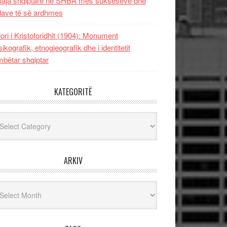
uaja shqiptare në SHBA mes sukseseve dhe
dave të së ardhmes
lori i Kristoforidhit (1904): Monument
sikografik, etnogjeografik dhe i identitetit
bëtar shqiptar
KATEGORITË
egoritë
ARKIV
iv