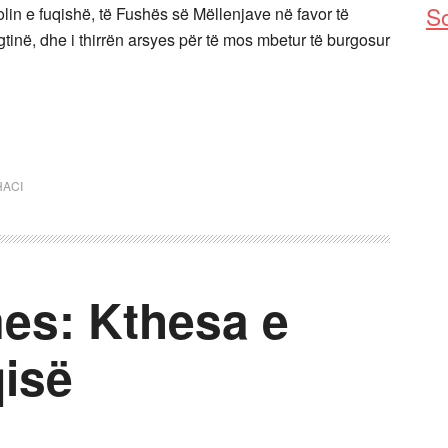
So
in e fuqishë, të Fushës së Mëllenjave në favor të
gtinë, dhe i thirrën arsyes për të mos mbetur të burgosur
HACI
es: Kthesa e
qisë