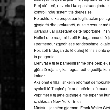
Prej atëherë, qeveria i ka spastruar qindra z
kontroll ndaj sistemit të drejtësisë.
Po ashtu, e ka propozuar legjislacion për zgje
gjyqtarët dhe prokurorët, duke e cenuar më tu
parandaluar gazetarët që të raportojnë lirish
Hetimi dhe reagimi i zotit Erdoganmund të j
i përmendur zgjedhjet e rëndësishme lokale
Por, zoti Erdogan do të duhej të insistonte që
ta pengonte.
Mënyrat e tij të pamëshirshme dhe përpjekja 
gjëra të reja, siç ka treguar edhe goditja k
kaluar.
Aksionet e tilla i shkelin reformat demokra
synimit të Turqisë për anëtarësim, që mund t
veprimet e tij janë gjithnjë e më tepër në 
s, shkruan New York Times.
Ministri i jashtëm gjerman, Frank-Walter Stei