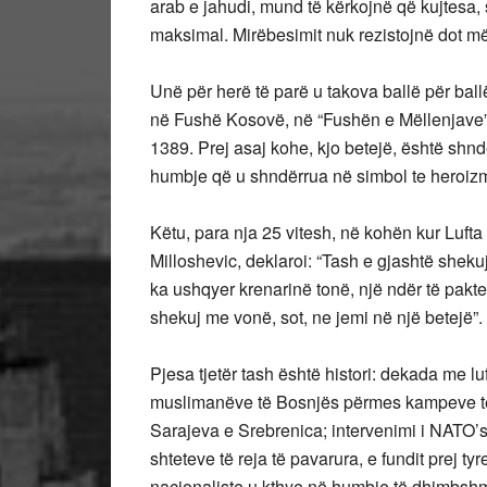
arab e jahudi, mund të kërkojnë që kujtesa, s
maksimal. Mirëbesimit nuk rezistojnë dot më
Unë për herë të parë u takova ballë për ballë
në Fushë Kosovë, në “Fushën e Mëllenjave”,
1389. Prej asaj kohe, kjo betejë, është shnd
humbje që u shndërrua në simbol te heroizmi
Këtu, para nja 25 vitesh, në kohën kur Lufta 
Milloshevic, deklaroi: “Tash e gjashtë shekuj
ka ushqyer krenarinë tonë, një ndër të pak
shekuj me vonë, sot, ne jemi në një betejë”.
Pjesa tjetër tash është histori: dekada me lu
muslimanëve të Bosnjës përmes kampeve te 
Sarajeva e Srebrenica; intervenimi i NATO’
shteteve të reja të pavarura, e fundit prej t
nacionaliste u kthye në humbje të dhimbshm