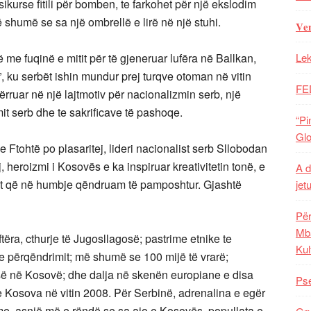
ikurse fitili për bomben, te farkohet për një ekslodim
 shumë se sa një ombrellë e lirë në një stuhi.
𝐕𝐞
 me fuqinë e mitit për të gjeneruar lufëra në Ballkan,
Lek
 ku serbët ishin mundur prej turqve otoman në vitin
FE
ërruar në një lajtmotiv për nacionalizmin serb, një
t serb dhe te sakrificave të pashoqe.
“Pi
Glo
e Ftohtë po plasaritej, lideri nacionalist serb Sllobodan
, heroizmi i Kosovës e ka inspiruar kreativitetin tonë, e
A d
tet që në humbje qëndruam të pamposhtur. Gjashtë
jet
Për
Mba
ftëra, cthurje të Jugosllagosë; pastrime etnike te
Kul
përqëndrimit; më shumë se 100 mijë të vrarë;
së në Kosovë; dhe dalja në skenën europiane e disa
Pse
yre Kosova në vitin 2008. Për Serbinë, adrenalina e egër
e, asnjë më e rëndë se sa ajo e Kosovës, popullata e