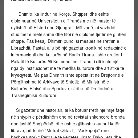
Dhimitri ka lindur në Korçe, Shqipëri dhe është
diplomuar në Universitetin e Tiranës me një master të
dyfishtë në Histori dhe Gjeografi. Më vonë, ai vazhdoi
studimet e metejshme dhe fitoi një diplomë tjetër në gjuhën
shqipe. Pas kësaj, Dhimitri punoi si mësues në rrethin e
Librazhdit. Pastaj, ai u bë një gazetar kronik në redaksinë e
informacionit dhe kulturës në Radio Tirana. Ishte drejtor i
Pallatit të Kulturës Ali Kelmendi ne Tirane, i cili ishte një
nga dy institucionet më të mëdha kulturore dhe artistike të
kryeqytetit. Me pas Dhimitri ishte specialist në Drejtorinë e
Përgjithshme të Arkivave të Shtetit; në Ministrinë e
Kulturës, Rinisë dhe Sporteve, si dhe në Drejtorinë e
Trashëgimisë Kulturore.
Si gazetar dhe historian, ai ka botuar rreth një mijë faqe
në shtypin e përditshëm dhe në revistat shkencore brenda
dhe jashtë Shqipërisë, dhe eshte gjithashtu autor i katër
librave, përfshirë “Motrat Qiriazi”, ”Voskopoja” (me
bashkëautor) “ Përballë të vërtetës-Kristo Dako, jeta dhe