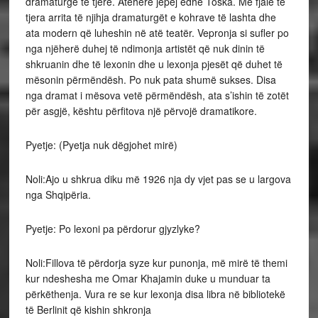
dramaturgë të tjerë. Atëhere jepej edhe Toska. Me fjalë të
tjera arrita të njihja dramaturgët e kohrave të lashta dhe
ata modern që luheshin në atë teatër. Vepronja si sufler po
nga njëherë duhej të ndimonja artistët që nuk dinin të
shkruanin dhe të lexonin dhe u lexonja pjesët që duhet të
mësonin përmëndësh. Po nuk pata shumë sukses. Disa
nga dramat i mësova vetë përmëndësh, ata s’ishin të zotët
për asgjë, kështu përfitova një përvojë dramatikore.
Pyetje: (Pyetja nuk dëgjohet mirë)
Noli:Ajo u shkrua diku më 1926 nja dy vjet pas se u largova
nga Shqipëria.
Pyetje: Po lexoni pa përdorur gjyzlyke?
Noli:Fillova të përdorja syze kur punonja, më mirë të themi
kur ndeshesha me Omar Khajamin duke u munduar ta
përkëthenja. Vura re se kur lexonja disa libra në bibliotekë
të Berlinit që kishin shkronja