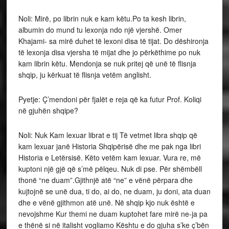
Noli: Mirë, po librin nuk e kam këtu.Po ta kesh librin,
albumin do mund tu lexonja ndo një vjershë. Omer
Khajami- sa mirë duhet të lexoni disa të tijat. Do dëshironja
të lexonja disa vjersha të mijat dhe jo përkëthime po nuk
kam librin këtu. Mendonja se nuk pritej që unë të flisnja
shqip, ju kërkuat të flisnja vetëm anglisht.
Pyetje: Ç’mendoni për fjalët e reja që ka futur Prof. Koliqi
në gjuhën shqipe?
Noli: Nuk Kam lexuar librat e tij Të vetmet libra shqip që
kam lexuar janë Historia Shqipërisë dhe me pak nga libri
Historia e Letërsisë. Këto vetëm kam lexuar. Vura re, më
kuptoni një gjë që s’më pëlqeu. Nuk di pse. Për shëmbëll
thonë “ne duam”.Gjithnjë atë “ne” e vënë përpara dhe
kujtojnë se unë dua, ti do, ai do, ne duam, ju doni, ata duan
dhe e vënë gjithmon atë unë. Në shqip kjo nuk është e
nevojshme Kur themi ne duam kuptohet fare mirë ne-ja pa
e thënë si në italisht vogliamo Kështu e do gjuha s’ke ç’bën