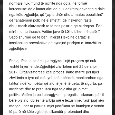
normale nuk mund të nxirrte nga goja, në formë
kërcënuse”ide diktatoriale” që nuk dekretoj qeverinë e dalë
nga këto zgjedhje, që “jap urdhër dhe armatos popullsinë”,
që “anatemon policinë e shtetit”, që inskenon raste
dhunimesh aktivistësh të forcës politike që ai drejton. Por
mirë mo, tu thuash. Vetëm juve të LSI u bihen në qafë ?
Sado zhurmë që të bëni njerzit i lexojnë qartazi si
insekenime provokative që synojnë prishjen e imazhit te
zgjedhjeve
Pastaj. Pse o zotërinj paragjykoni një proçess që nuk
eshtë kryer ende.Zgjedhjet zhvillohen më 25 qershor
2017. Organizatorët e këtij proçesi kanë marrë përsipër
zhvillimin e tyre në mënyrë shëmbëllorë, monitorohen nga
faktori ndërkombëtar që ato të jenë të qeta, të sigurta, pa
incidente dhe të pranuara nga të gjitha grupimet
politike.Vetëm ju po i paragjykoni, pregatisni skenare për ti
bërë pis ato.Kjo është alibija më e lexushme, “asi” juaj nën
mëngë , për ta patur si mjet justifikimi në humbjen e vëndit
të parë në këto zgjedhje sikundër pretendoni dhe