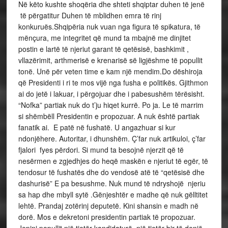
Në këto kushte shoqëria dhe shteti shqiptar duhen të jenë
të përgatitur Duhen të mblidhen emra të rinj
konkuruës.Shqipëria nuk vuan nga figura të spikatura, të
mënçura, me integritet që mund ta mbajnë me dinjitet
postin e lartë të njeriut garant të qetësisë, bashkimit ,
vllazërimit, arthmerisë e krenarisë së ligjëshme të popullit
tonë. Unë për veten time e kam një mendim.Do dëshiroja
që Presidenti i ri te mos vijë nga fusha e politikës. Gjithmon
ai do jetë i lakuar, i përgojuar dhe i pabesushëm tërësisht.
“Nofka” partiak nuk do t’ju hiqet kurrë. Po ja. Le të marrim
si shëmbëll Presidentin e propozuar. A nuk është partiak
fanatik ai. E patë në fushatë. U angazhuar si kur
ndonjëhere. Autoritar, i dhunshëm. Ç’far nuk artikuloi, ç’far
fjalori fyes përdori. Si mund ta besojnë njerzit që të
nesërmen e zgjedhjes do heqë maskën e njeriut të egër, të
tendosur të fushatës dhe do vendosë atë të “qetësisë dhe
dashurisë” E pa besushme. Nuk mund të ndryshojë njeriu
sa hap dhe mbyll sytë .Gënjeshtër e madhe që nuk gëlltitet
lehtë. Prandaj zotërinj deputetë. Kini shansin e madh në
dorë. Mos e dekretoni presidentin partiak të propozuar.
Jepini popullit një tjetër kandidaturë, një tjetër bir të denjë