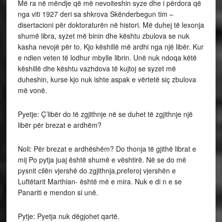
Më ra në mëndje që më nevoiteshin syze dhe i përdora që
nga viti 1927 deri sa shkrova Skënderbegun tim –
disertacioni për doktoraturën në histori. Më duhej të lexonja
shumë libra, syzet më binin dhe kështu zbulova se nuk
kasha nevojë për to. Kjo këshillë më ardhi nga një libër. Kur
e ndien veten të lodhur mbylle librin. Unë nuk ndoqa këtë
këshillë dhe kështu vazhdova të kujtoj se syzet më
duheshin, kurse kjo nuk ishte aspak e vërtetë siç zbulova
më vonë.
Pyetje: Ç’libër do të zgjithnje në se duhet të zgjithnje një
libër për brezat e ardhëm?
Noli: Për brezat e ardhëshëm? Do thonja të gjithë librat e
mij Po pytja juaj është shumë e vështirë. Në se do më
pysnit cilën vjershë do zgjithnja,preferoj vjershën e
Luftëtarit Marthian- është më e mira. Nuk e di n e se
Panariti e mendon si unë.
Pytje: Pyetja nuk dëgjohet qartë.