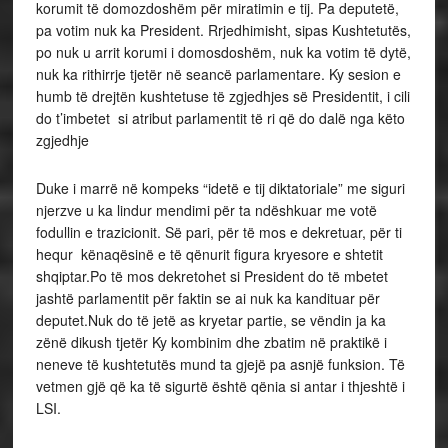
korumit të domozdoshëm për miratimin e tij. Pa deputetë,
pa votim nuk ka President. Rrjedhimisht, sipas Kushtetutës,
po nuk u arrit korumi i domosdoshëm, nuk ka votim të dytë,
nuk ka rithirrje tjetër në seancë parlamentare. Ky sesion e
humb të drejtën kushtetuse të zgjedhjes së Presidentit, i cili
do t’imbetet si atribut parlamentit të ri që do dalë nga këto
zgjedhje
Duke i marrë në kompeks “idetë e tij diktatoriale” me siguri
njerzve u ka lindur mendimi për ta ndëshkuar me votë
fodullin e trazicionit. Së pari, për të mos e dekretuar, për ti
hequr kënaqësinë e të qënurit figura kryesore e shtetit
shqiptar.Po të mos dekretohet si President do të mbetet
jashtë parlamentit për faktin se ai nuk ka kandituar për
deputet.Nuk do të jetë as kryetar partie, se vëndin ja ka
zënë dikush tjetër Ky kombinim dhe zbatim në praktikë i
neneve të kushtetutës mund ta gjejë pa asnjë funksion. Të
vetmen gjë që ka të sigurtë është qënia si antar i thjeshtë i
LSI.