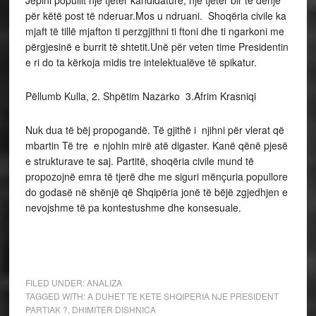
për këtë post të nderuar.Mos u ndruani. Shoqëria civile ka
mjaft të tillë mjafton ti perzgjithni ti ftoni dhe ti ngarkoni me
përgjesinë e burrit të shtetit.Unë për veten time Presidentin
e ri do ta kërkoja midis tre intelektualëve të spikatur.
Pëllumb Kulla, 2. Shpëtim Nazarko 3.Afrim Krasniqi
Nuk dua të bëj propogandë. Të gjithë i njihni për vlerat që
mbartin Të tre e njohin mirë atë digaster. Kanë qënë pjesë
e strukturave te saj. Partitë, shoqëria civile mund të
propozojnë emra të tjerë dhe me siguri mënçuria popullore
do godasë në shënjë që Shqipëria jonë të bëjë zgjedhjen e
nevojshme të pa kontestushme dhe konsesuale.
FILED UNDER:
ANALIZA
TAGGED WITH:
A DUHET TE KETE SHQIPERIA NJE PRESIDENT
PARTIAK ?
,
DHIMITER DISHNICA