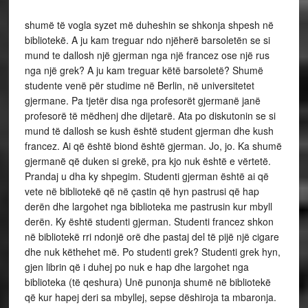
shumë të vogla syzet më duheshin se shkonja shpesh në
bibliotekë. A ju kam treguar ndo njëherë barsoletën se si
mund te dallosh një gjerman nga një francez ose një rus
nga një grek? A ju kam treguar këtë barsoletë? Shumë
studente venë për studime në Berlin, në universitetet
gjermane. Pa tjetër disa nga profesorët gjermanë janë
profesorë të mëdhenj dhe dijetarë. Ata po diskutonin se si
mund të dallosh se kush është student gjerman dhe kush
francez. Ai që është biond është gjerman. Jo, jo. Ka shumë
gjermanë që duken si grekë, pra kjo nuk është e vërtetë.
Prandaj u dha ky shpegim. Studenti gjerman është ai që
vete në bibliotekë që në çastin që hyn pastrusi që hap
derën dhe largohet nga biblioteka me pastrusin kur mbyll
derën. Ky është studenti gjerman. Studenti francez shkon
në bibliotekë rri ndonjë orë dhe pastaj del të pijë një cigare
dhe nuk këthehet më. Po studenti grek? Studenti grek hyn,
gjen librin që i duhej po nuk e hap dhe largohet nga
biblioteka (të qeshura) Unë punonja shumë në bibliotekë
që kur hapej deri sa mbyllej, sepse dëshiroja ta mbaronja.