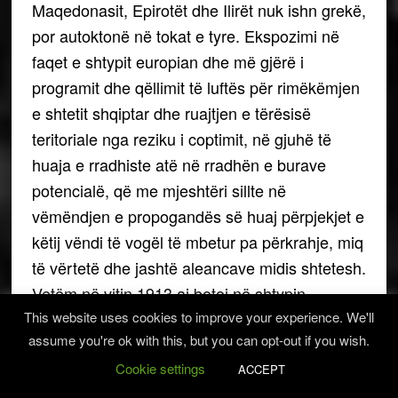
Maqedonasit, Epirotët dhe Ilirët nuk ishn grekë,
por autoktonë në tokat e tyre. Ekspozimi në
faqet e shtypit europian dhe më gjërë i
programit dhe qëllimit të luftës për rimëkëmjen
e shtetit shqiptar dhe ruajtjen e tërësisë
teritoriale nga reziku i coptimit, në gjuhë të
huaja e rradhiste atë në rradhën e burave
potencialë, që me mjeshtëri sillte në
vëmëndjen e propogandës së huaj përpjekjet e
këtij vëndi të vogël të mbetur pa përkrahje, miq
të vërtetë dhe jashtë aleancave midis shtetesh.
Vetëm në vitin 1913 ai botoi në shtypin
europian me dhjetra artikuj për ngjarjet në
This website uses cookies to improve your experience. We'll
assume you're ok with this, but you can opt-out if you wish.
Shqipëri dhe Ballkan. Penës së tij i përkasin
edhe mjaft shkrime të tjera të botuara në
Cookie settings
ACCEPT
organin “Biblioteka Zëri i Shqipërisë” dhe