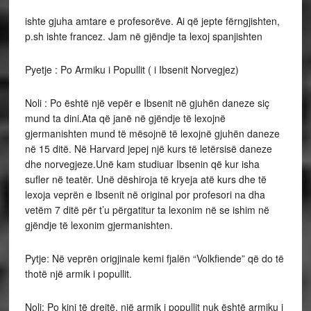
ishte gjuha amtare e profesorëve. Ai që jepte fërngjishten,
p.sh ishte francez. Jam në gjëndje ta lexoj spanjishten
Pyetje : Po Armiku i Popullit ( i Ibsenit Norvegjez)
Noli : Po është një vepër e Ibsenit në gjuhën daneze siç
mund ta dini.Ata që janë në gjëndje të lexojnë
gjermanishten mund të mësojnë të lexojnë gjuhën daneze
në 15 ditë. Në Harvard jepej një kurs të letërsisë daneze
dhe norvegjeze.Unë kam studiuar Ibsenin që kur isha
sufler në teatër. Unë dëshiroja të kryeja atë kurs dhe të
lexoja veprën e Ibsenit në original por profesori na dha
vetëm 7 ditë për t’u përgatitur ta lexonim në se ishim në
gjëndje të lexonim gjermanishten.
Pytje: Në veprën origjinale kemi fjalën “Volkfiende” që do të
thotë një armik i popullit.
Noli: Po kini të drejtë, një armik i popullit nuk është armiku i