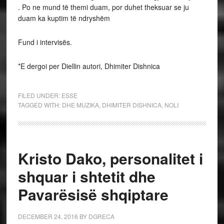
. Po ne mund të themi duam, por duhet theksuar se ju
duam ka kuptim të ndryshëm
Fund i intervisës.
*E dergoi per Diellin autori, Dhimiter Dishnica
FILED UNDER:
ESSE
TAGGED WITH:
DHE MUZIKA
,
DHIMITER DISHNICA
,
NOLI
Kristo Dako, personalitet i
shquar i shtetit dhe
Pavarësisë shqiptare
DECEMBER 24, 2016
BY
DGRECA