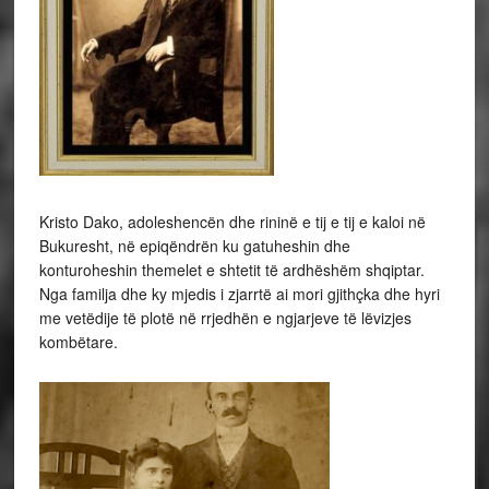
Kristo Dako, adoleshencën dhe rininë e tij e tij e kaloi në
Bukuresht, në epiqëndrën ku gatuheshin dhe
konturoheshin themelet e shtetit të ardhëshëm shqiptar.
Nga familja dhe ky mjedis i zjarrtë ai mori gjithçka dhe hyri
me vetëdije të plotë në rrjedhën e ngjarjeve të lëvizjes
kombëtare.