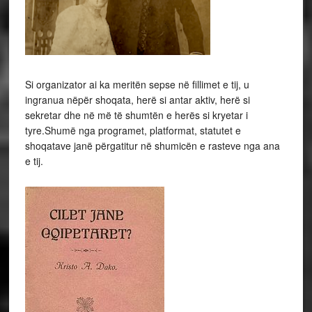
Si organizator ai ka meritën sepse në fillimet e tij, u
ingranua nëpër shoqata, herë si antar aktiv, herë si
sekretar dhe në më të shumtën e herës si kryetar i
tyre.Shumë nga programet, platformat, statutet e
shoqatave janë përgatitur në shumicën e rasteve nga ana
e tij.