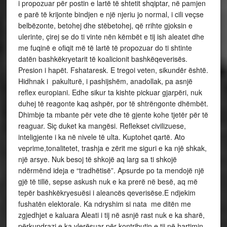
i propozuar për postin e lartë të shtetit shqiptar, në pamjen
e parë të krijonte bindjen e një njeriu jo normal, i cili veçse
belbëzonte, betohej dhe stëbetohej, që rrihte gjoksin e
ulerinte, çirej se do ti vinte nën këmbët e tij ish aleatet dhe
me fuqinë e ofiqit më të lartë të propozuar do ti shtinte
datën bashkëkryetarit të koalicionit bashkëqeverisës.
Presion i hapët. Fshataresk. E tregoi veten, sikundër është.
Hidhnak i pakulturë, i pashijshëm, anadollak, pa asnjë
reflex europiani. Edhe sikur ta kishte pickuar gjarpëri, nuk
duhej të reagonte kaq ashpër, por të shtrëngonte dhëmbët.
Dhimbje ta mbante për vete dhe të gjente kohe tjetër për të
reaguar. Siç duket ka mangësi. Reflekset civilizuese,
inteligjente i ka në nivele të ulta. Kuptohet qartë. Ato
veprime,tonalitetet, trashja e zërit me siguri e ka një shkak,
një arsye. Nuk besoj të shkojë aq larg sa ti shkojë
ndërmënd ideja e “tradhëtisë”. Apsurde po ta mendojë një
gjë të tillë, sepse askush nuk e ka prerë në besë, aq më
tepër bashkëkryesuësi i aleancës qeverisëse.E ndjekim
fushatën elektorale. Ka ndryshim si nata me ditën me
zgjedhjet e kaluara Aleati i tij në asnjë rast nuk e ka sharë,
përkundrazi e ka vlerësuar për kontributin e tij në hartimin