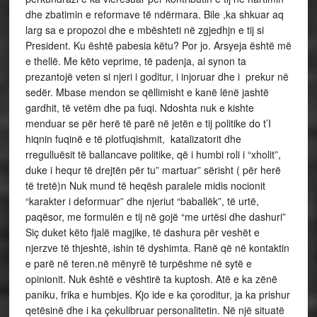
dhe zbatimin e reformave të ndërmara. Bile ,ka shkuar aq
larg sa e propozoi dhe e mbështeti në zgjedhjn e tij si
President. Ku është pabesia këtu? Por jo. Arsyeja është më
e thellë. Me këto veprime, të padenja, ai synon ta
prezantojë veten si njeri i goditur, i injoruar dhe i prekur në
sedër. Mbase mendon se qëllimisht e kanë lënë jashtë
gardhit, të vetëm dhe pa fuqi. Ndoshta nuk e kishte
menduar se për herë të parë në jetën e tij politike do t’I
hiqnin fuqinë e të plotfuqishmit, katalizatorit dhe
rregulluësit të ballancave politike, që i humbi roli i “xholit”,
duke i hequr të drejtën për tu” martuar” sërisht ( për herë
të tretë)n Nuk mund të heqësh paralele midis nocionit
“karakter i deformuar” dhe njeriut “baballëk”, të urtë,
paqësor, me formulën e tij në gojë “me urtësi dhe dashuri”
Siç duket këto fjalë magjike, të dashura për veshët e
njerzve të thjeshtë, ishin të dyshimta. Ranë që në kontaktin
e parë në teren.në mënyrë të turpëshme në sytë e
opinionit. Nuk është e vështirë ta kuptosh. Atë e ka zënë
paniku, frika e humbjes. Kjo ide e ka çoroditur, ja ka prishur
qetësinë dhe i ka çekulibruar personalitetin. Në një situatë