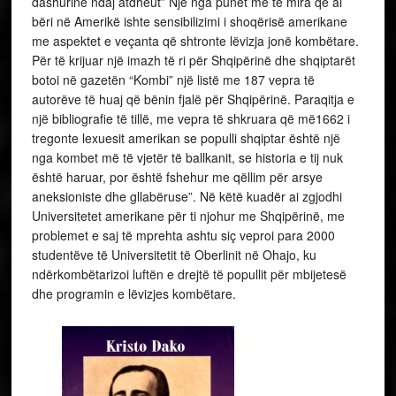
dashurinë ndaj atdheut” Një nga punët më të mira që ai
bëri në Amerikë ishte sensibilizimi i shoqërisë amerikane
me aspektet e veçanta që shtronte lëvizja jonë kombëtare.
Për të krijuar një imazh të ri për Shqipërinë dhe shqiptarët
botoi në gazetën “Kombi” një listë me 187 vepra të
autorëve të huaj që bënin fjalë për Shqipërinë. Paraqitja e
një bibliografie të tillë, me vepra të shkruara që më1662 i
tregonte lexuesit amerikan se populli shqiptar është një
nga kombet më të vjetër të ballkanit, se historia e tij nuk
është haruar, por është fshehur me qëllim për arsye
aneksioniste dhe gllabëruse”. Në këtë kuadër ai zgjodhi
Universitetet amerikane për ti njohur me Shqipërinë, me
problemet e saj të mprehta ashtu siç veproi para 2000
studentëve të Universitetit të Oberlinit në Ohajo, ku
ndërkombëtarizoi luftën e drejtë të popullit për mbijetesë
dhe programin e lëvizjes kombëtare.