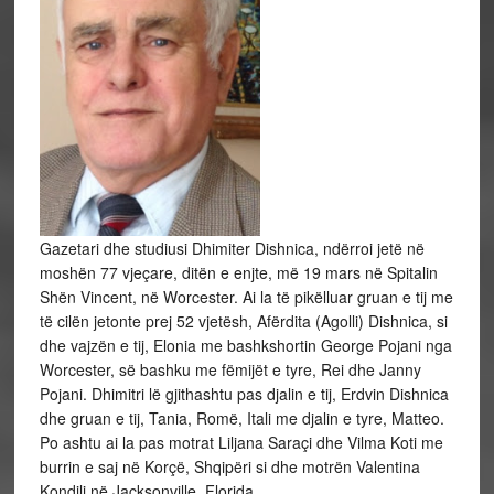
Gazetari dhe studiusi Dhimiter Dishnica, ndërroi jetë në
moshën 77 vjeçare, ditën e enjte, më 19 mars në Spitalin
Shën Vincent, në Worcester. Ai la të pikëlluar gruan e tij me
të cilën jetonte prej 52 vjetësh, Afërdita (Agolli) Dishnica, si
dhe vajzën e tij, Elonia me bashkshortin George Pojani nga
Worcester, së bashku me fëmijët e tyre, Rei dhe Janny
Pojani. Dhimitri lë gjithashtu pas djalin e tij, Erdvin Dishnica
dhe gruan e tij, Tania, Romë, Itali me djalin e tyre, Matteo.
Po ashtu ai la pas motrat Liljana Saraçi dhe Vilma Koti me
burrin e saj në Korçë, Shqipëri si dhe motrën Valentina
Kondili në Jacksonville, Florida.