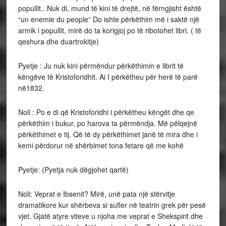
popullit.. Nuk di, mund të kini të drejtë, në fërngjisht është
“un enemie du people” Do ishte përkëthim më i saktë një
armik i popullit, mirë do ta korigjoj po të ribotohet libri. ( të
qeshura dhe duartrokitje)
Pyetje : Ju nuk kini përmëndur përkëthimin e librit të
këngëve të Kristoforidhit. Ai I përkëtheu për herë të parë
në1832.
Noli : Po e di që Kristoforidhi i përkëtheu këngët dhe qe
përkëthim i bukur, po harova ta përmëndja. Më pëlqejnë
përkëthimet e tij. Që të dy përkëthimet janë të mira dhe i
kemi përdorur në shërbimet tona fetare që me kohë
Pyetje: (Pyetja nuk dëgjohet qartë)
Noli: Veprat e Ibsenit? Mirë, unë pata një stërvitje
dramatikore kur shërbeva si sufler në teatrin grek për pesë
vjet. Gjatë atyre viteve u njoha me veprat e Shekspirit dhe