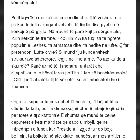
këmbëngulni.
Po ti kqyrësh me kujdes pretendimet e tij të veshura me
petkun fodullo arrogant vetvetiu të lindin disa pyetje që
kërkojnë përgjigje. Në rradhë të parë kujt ja dërgon ato,
cilin kërkon të trembë. Popullin ? A ka fuqi sa të ngrerë
popullin e Lezhës, ta armatosë dhe ta hedhë në luftë. Ç’far
pretendon. Luftë civile? Si mund t’ju kundërvihesh
strukturave shtetërore, legjitime me armë. Po ato ku do ti
sigurojë? Kanë armë të fshehura antarët dhe
simpatizantet e kësaj force politike ? Me kë bashkëpunojnë
. Cilët janë aleatëte tij të vërtetë. Kush i mbështet dhe i
financon.
Organet kopetente nuk duhet të heshtin, të bëjnë të pa
diturin, ta falin, por ta demaskojnë dhe të mbajnë qëndrim
për idetë e tij diktatoriale E shumta që mund të bëjnë
deputetët e këtij mandate që sapo u mbyll, që në
mbledhjen e fundit kur Presidenti i zgjedhur do bëjë
betimin, ta bojkotojnë ate, duke mundësuar mos arritjen e