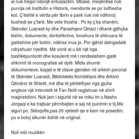
ai nuk tregoi ndonjë entusiazëm. Mbase, meqënëse nuk
punoja në Institutin e Historis, mendonte se po lodhesha
kot. Ç’është e vërtta për librin e parë nuk më ndihmoj
kushedi se ç’farë. Me vete thosha . Po ky ç’ka xhanëm.
Skënder Luarasit ky dhe Parashqevi Qiriazi i dhanë gjithçka
kishin, dokumente, dorëshkrime, broshura të shkruara të
gatëshme për botim, ndërsa mua jo. Por gjërat dalngadalë
ndryshuan rrjedhë. Më vonë ai u bë një nga
bashkëpuntorët dhe kosulenti më i rendesishëm gjatë
shkrimit të monografisë së dytë. Midis shumë
dokumenteve, kopjet e të cilave gjenden në arkivin peronal
të Skënder Luarasit, Bibliotekës Kombëtare dhe Arkivin
Qëndror të Shtetit, më dha të përkëthyer nga gjuha
angleze një intervistë të Fan Nolit regjistruar në shirit
magnetofoni. Nuk jam i sigurtë në se miku im z.Nasho
Jorgaqi e ka trajtuar përmbajten e saj në punimin e tij.Me
siguri po. Sidoqofte,pas 20 vjetesh qe e kam ne posedim,
po e botoj sikunër është në original.
Noli mbi muzikën