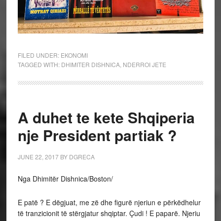
FILED UNDER:
EKONOMI
TAGGED WITH:
DHIMITER DISHNICA
,
NDERROI JETE
A duhet te kete Shqiperia
nje President partiak ?
JUNE 22, 2017
BY
DGRECA
Nga Dhimitër Dishnica/Boston/
E patë ? E dëgjuat, me zë dhe figurë njeriun e përkëdhelur
të tranzicionit të stërgjatur shqiptar. Çudi ! E paparë. Njeriu