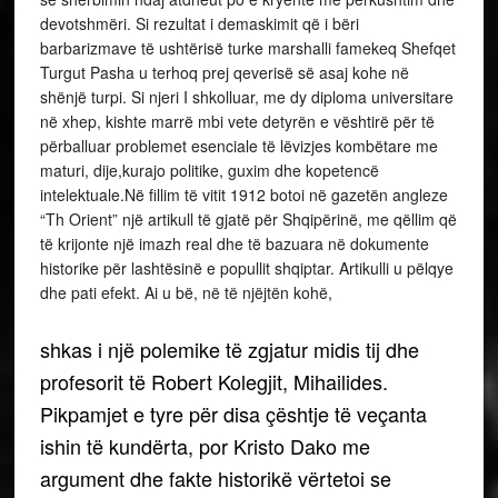
devotshmëri. Si rezultat i demaskimit që i bëri
barbarizmave të ushtërisë turke marshalli famekeq Shefqet
Turgut Pasha u terhoq prej qeverisë së asaj kohe në
shënjë turpi. Si njeri I shkolluar, me dy diploma universitare
në xhep, kishte marrë mbi vete detyrën e vështirë për të
përballuar problemet esenciale të lëvizjes kombëtare me
maturi, dije,kurajo politike, guxim dhe kopetencë
intelektuale.Në fillim të vitit 1912 botoi në gazetën angleze
“Th Orient” një artikull të gjatë për Shqipërinë, me qëllim që
të krijonte një imazh real dhe të bazuara në dokumente
historike për lashtësinë e popullit shqiptar. Artikulli u pëlqye
dhe pati efekt. Ai u bë, në të njëjtën kohë,
shkas i një polemike të zgjatur midis tij dhe
profesorit të Robert Kolegjit, Mihailides.
Pikpamjet e tyre për disa çështje të veçanta
ishin të kundërta, por Kristo Dako me
argument dhe fakte historikë vërtetoi se