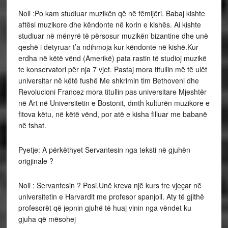
Noli :Po kam studiuar muzikën që në fëmijëri. Babaj kishte
aftësi muzikore dhe këndonte në korin e kishës. Ai kishte
studiuar në mënyrë të përsosur muzikën bizantine dhe unë
qeshë i detyruar t’a ndihmoja kur këndonte në kishë.Kur
erdha në këtë vënd (Amerikë) pata rastin të studioj muzikë
te konservatori për nja 7 vjet. Pastaj mora titullin më të ulët
universitar në këtë fushë Me shkrimin tim Bethoveni dhe
Revolucioni Francez mora titullin pas universitare Mjeshtër
në Art në Universitetin e Bostonit, dmth kulturën muzikore e
fitova këtu, në këtë vënd, por atë e kisha filluar me babanë
në fshat.
Pyetje: A përkëthyet Servantesin nga teksti në gjuhën
origjinale ?
Noli : Servantesin ? Posi.Unë kreva një kurs tre vjeçar në
universitetin e Harvardit me profesor spanjoll. Aty të gjithë
profesorët që jepnin gjuhë të huaj vinin nga vëndet ku
gjuha që mësohej