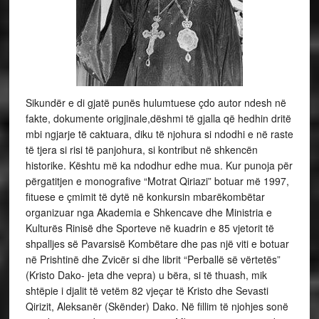
Sikundër e di gjatë punës hulumtuese çdo autor ndesh në
fakte, dokumente origjinale,dëshmi të gjalla që hedhin dritë
mbi ngjarje të caktuara, diku të njohura si ndodhi e në raste
të tjera si risi të panjohura, si kontribut në shkencën
historike. Kështu më ka ndodhur edhe mua. Kur punoja për
përgatitjen e monografive “Motrat Qiriazi” botuar më 1997,
fituese e çmimit të dytë në konkursin mbarëkombëtar
organizuar nga Akademia e Shkencave dhe Ministria e
Kulturës Rinisë dhe Sporteve në kuadrin e 85 vjetorit të
shpalljes së Pavarsisë Kombëtare dhe pas një viti e botuar
në Prishtinë dhe Zvicër si dhe librit “Perballë së vërtetës”
(Kristo Dako- jeta dhe vepra) u bëra, si të thuash, mik
shtëpie i djalit të vetëm 82 vjeçar të Kristo dhe Sevasti
Qirizit, Aleksanër (Skënder) Dako. Në fillim të njohjes sonë