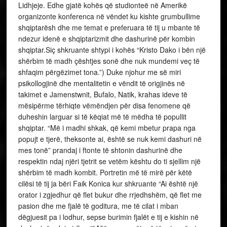
Lidhjeje. Edhe gjatë kohës që studionteë në Amerikë
organizonte konferenca në vëndet ku kishte grumbullime
shqiptarësh dhe me temat e preferuara të tij u mbante të
ndezur idenë e shqiptarizmit dhe dashurinë për kombin
shqiptar.Siç shkruante shtypi i kohës “Kristo Dako i bën një
shërbim të madh çështjes sonë dhe nuk mundemi veç të
shfaqim përgëzimet tona.”) Duke njohur me së miri
psikollogjinë dhe mentalitetin e vëndit të origjinës në
takimet e Jamenstwnit, Bufalo, Natik, krahas ideve të
mësipërme tërhiqte vëmëndjen për disa fenomene që
duheshin larguar si të këqiat më të mëdha të popullit
shqiptar. “Më i madhi shkak, që kemi mbetur prapa nga
popujt e tjerë, theksonte ai, është se nuk kemi dashuri në
mes tonë” prandaj i ftonte të shtonin dashurinë dhe
respektin ndaj njëri tjetrit se vetëm kështu do ti sjellim një
shërbim të madh kombit. Portretin më të mirë për këtë
cilësi të tij ja bëri Faik Konica kur shkruante “Ai është një
orator i zgjedhur që flet bukur dhe rrjedhshëm, që flet me
pasion dhe me fjalë të goditura, me të cilat i mban
dëgjuesit pa i lodhur, sepse burimin fjalët e tij e kishin në