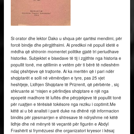
Si orator dhe lektor Dako u shqua për qartësi mendimi, për
forcë bindje dhe përgjithsimi. Ai predikoi në popull idetë e
mëdha që shtronin momentet politike gjatë tri periudhave
historike. Subjektet e bisedave të tij i zgjithte nga historia e
popullit tonë, me qëllimin e vetëm për ti bërë të ndieshëm
ndaj çështjeve që trajtonte. Ai ka meritën që i pari ndër
shqiptarët e solli në vëmëndjen e tyre, pas 25 vjet
heshtjeje, Lidhjen Shqiptare të Prizrenit, që përbënte , siç
shkruante ai “nisjen e përlindjes shqiptare e një nga
epopetë madhore të luftës dhe përpjekjeve të popullit tonë
për ruajtjen e tërësisë tokësore nga reziku i coptimit.Me
këtë ai u bë analisti i parë duke na dhënë një informacion
bindës për pjesmarrjen e shtresave të ndryshme në këtë
lidhje dhe në mënyrë të veçantë për figurën e Abdyl
Frashërit si frymëzuesi dhe organizatori kryesor i kësaj