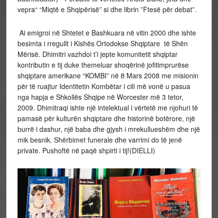
vepra“ “Miqtë e Shqipërisë” si dhe librin ”Ftesë për debat”.
Ai emigroi në Shtetet e Bashkuara në vitin 2000 dhe ishte
besimta i rregullt i Kishës Ortodokse Shqiptare të Shën
Mërisë. Dhimitri vazhdoi t’i jepte komunitetit shqiptar
kontributin e tij duke themeluar shoqërinë jofitimprurëse
shqiptare amerikane “KOMBI” në 8 Mars 2008 me misionin
për të ruajtur Identitetin Kombëtar i cili më vonë u pasua
nga hapja e Shkollës Shqipe në Worcester më 3 tetor,
2009. Dhimitraqi ishte një intelektual i vërtetë me njohuri të
pamasë për kulturën shqiptare dhe historinë botërore, një
burrë i dashur, një baba dhe gjysh i mrekullueshëm dhe një
mik besnik. Shërbimet funerale dhe varrimi do të jenë
private. Pushoftë në paqë shpirti i tij!(DIELLI)