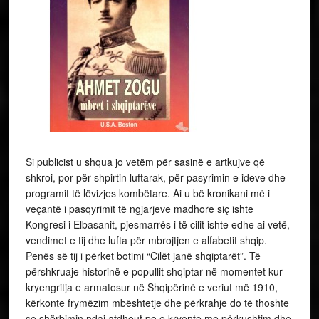
Si publicist u shqua jo vetëm për sasinë e artkujve që
shkroi, por për shpirtin luftarak, për pasyrimin e ideve dhe
programit të lëvizjes kombëtare. Ai u bë kronikani më i
veçantë i pasqyrimit të ngjarjeve madhore siç ishte
Kongresi i Elbasanit, pjesmarrës i të cilit ishte edhe ai vetë,
vendimet e tij dhe lufta për mbrojtjen e alfabetit shqip.
Penës së tij i përket botimi “Cilët janë shqiptarët”. Të
përshkruaje historinë e popullit shqiptar në momentet kur
kryengritja e armatosur në Shqipërinë e veriut më 1910,
kërkonte frymëzim mbështetje dhe përkrahje do të thoshte
se shërbimin ndaj atdheut po e kryente me përkushtim dhe