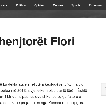
Home
Politics
Opinion
Culture
Sports
Economy
henjtorët Flori
 ku deklarata e shefit të arkeologëve turku Haluk
zbulua më 2013, sivjet e kemi zbuluar të tërën. Është
m i bindur, sipas testeve shkencore, kjo faltore u
ra që e kanë prejardhjen nga Konstandinopoja, pra