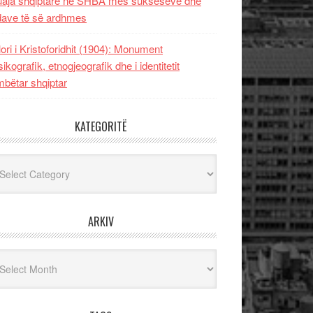
uaja shqiptare në SHBA mes sukseseve dhe
dave të së ardhmes
lori i Kristoforidhit (1904): Monument
sikografik, etnogjeografik dhe i identitetit
bëtar shqiptar
KATEGORITË
egoritë
ARKIV
iv