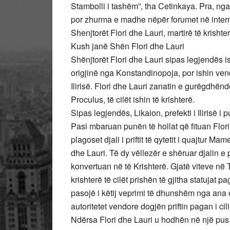
Stambolli i tashëm”, tha Cetinkaya. Pra, ng
por zhurma e madhe nëpër forumet në interne
Shenjtorët Flori dhe Lauri, martirë të krishte
Kush janë Shën Flori dhe Lauri
Shënjtorët Flori dhe Lauri sipas legjendës
origjinë nga Konstandinopoja, por ishin ven
Ilirisë. Flori dhe Lauri zanatin e gurëgdhë
Proculus, të cilët ishin të krishterë.
Sipas legjendës, Likaion, prefekti i Ilirisë i
Pasi mbaruan punën të hollat që fituan Flor
plagoset djali i priftit të qytetit i quajtur M
dhe Lauri. Të dy vëllezër e shëruar djalin e pr
konvertuan në të Krishterë. Gjatë viteve në 
krishterë të cilët prishën të gjitha statujat
pasojë i këtij veprimi të dhunshëm nga ana e
autoritetet vendore dogjën priftin pagan i cili
Ndërsa Flori dhe Lauri u hodhën në një pus