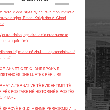
 Ndre Mjeda, sipas dy figurave monumentale
letrave shqipe, Ernest Koliqit dhe At Gjergj
hta
vjet tranzicion, nga ekonomia prodhuese te
nomia e përfitimit
dihmon krijimtaria në zbulimin e potencialeve të
ehura?
OF. AHMET QERIQI DHE EPOKA E
ZISTENCЁS DHE LUFTЁS PЁR LIRI!
RMAT ALTERNATIVE TË EVIDENTIMIT TË
RIFËS POSTARE NË HISTORINË E POSTËS
QIPTARE
Ë SPROVË E GUXIMSHME PERFORMIZMI…