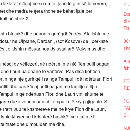
a deklarat mësojmë se emrat janë të gjinisë femërore,
t dhe media të tjera thonë se bëhet fjalë për
Dom
rimit në shek.2.
të 
Fis
 ishin binjakë dhe punonin gurëgdhëndës. Ata ishin me
dosur në Ulpianë, Dardani, (sot Kosovë) që i përkiste
36 
eko
ndësit e kishin mësuar nga dy ustallarë Maksimus dhe
A n
 punësoj dy vëllezërit në ndërtimin e një Tempulli pagan.
fsh
i dhe Lauri ua dhanë të varfërve. Pas disa kohësh
amertin nga një gurë që i ra nga Tempulli që ndërtuan Flori
PR
iftit dhe pas kësaj prifti pagan me familje e tij u
RE
Tempullin që ndërtuan Flori dhe Lauri vini shumë të
FO
 pagane duke vendosur mbi Tempull një kryq gjigantë. Si
TA
 rreth 300 të krishterëve me në krye Flori dhe Lauri,
SH
 ishte kthyer në i krishterë bashkë me djalin e tij.
 të thatë dhe u mbuluan me dhe.
NJ