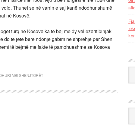
Gr
vdiq. Thuhet se në varrin e saj kanë ndodhur shumë
sfi
shat në Kosovë.
Fja
lek
ogët turq në Kosovë ka të bëj me dy vëllezërit binjak
kom
stë do të jetë bërë ndonjë gabim në shprehje për Shën
të kemi të bëjmë me fakte të pamohueshme se Kosova
Kat
OHURI MBI SHENJTORËT
Ark