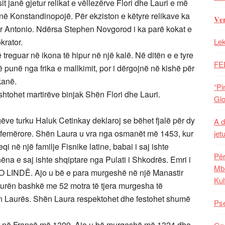
t janë gjetur relikat e vëllezërve Flori dhe Lauri e më
 në Konstandinopojë. Për ekziston e këtyre relikave ka
𝐕𝐞
ur Antonio. Ndërsa Stephen Novgorod i ka parë kokat e
krator.
Lek
treguar në ikona të hipur në një kalë. Në ditën e e tyre
FE
në punë nga frika e mallkimit, por i dërgojnë në kishë për
kanë.
“Pi
shtohet martirëve binjak Shën Flori dhe Lauri.
Glo
gëve turku Haluk Cetinkay deklaroj se bëhet fjalë për dy
A d
a femërore. Shën Laura u vra nga osmanët më 1453, kur
jet
 në një familje Fisnike latine, babai i saj ishte
Për
nëna e saj ishte shqiptare nga Pulati i Shkodrës. Emri i
Mba
O LINDË. Ajo u bë e para murgeshë në një Manastir
Kul
urën bashkë me 52 motra të tjera murgesha të
hën Laurës. Shën Laura respektohet dhe festohet shumë
Pse
ur në Francë më 1309. Ajo u bë murgeshë më 1324 dhe