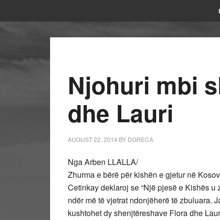
Njohuri mbi s
dhe Lauri
AUGUST 22, 2014
BY
DGRECA
Nga Arben LLALLA/
Zhurma e bërë për kishën e gjetur në Kosovë
Cetinkay deklaroj se “Një pjesë e Kishës u 
ndër më të vjetrat ndonjëherë të zbuluara. Ja
kushtohet dy shenjtëreshave Flora dhe Lau