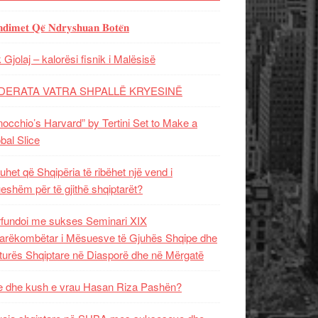
𝐝𝐢𝐦𝐞𝐭 𝐐𝐞̈ 𝐍𝐝𝐫𝐲𝐬𝐡𝐮𝐚𝐧 𝐁𝐨𝐭𝐞̈𝐧
 Gjolaj – kalorësi fisnik i Malësisë
DERATA VATRA SHPALLË KRYESINË
nocchio’s Harvard” by Tertini Set to Make a
bal Slice
uhet që Shqipëria të ribëhet një vend i
ueshëm për të gjithë shqiptarët?
fundoi me sukses Seminari XIX
rëkombëtar i Mësuesve të Gjuhës Shqipe dhe
turës Shqiptare në Diasporë dhe në Mërgatë
 dhe kush e vrau Hasan Riza Pashën?