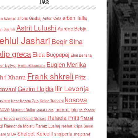
TAGS
arben llalla
alfons Grishaj
Anton Cefa
no kolonjari
Astrit Lulushi
Aurenc Bebja
an Bushati
ehlul Jashari
Beqir Sina
alip greca
Elida Buçpapaj
Elmi Berisha
Eugjen Merlika
er Bytyci
Ermira Babamusta
Frank shkreli
hri Xharra
Fritz
Ilir Levonja
Gezim Llojdia
dovani
kosova
rviste
Kolec Traboini
Keze Kozeta Zylo
sove
nderroi jete
Marjana Bulku
ne Kosove
Murat Gecaj
Rafaela Prifti
Rafael
e Tereza
presidenti Nishani
qi
Raimonda Moisiu
Ramiz Lushaj
reshat kripa
Sadik
Shefqet Kercelli
shqiperia
hani
shqiptaret
SHBA