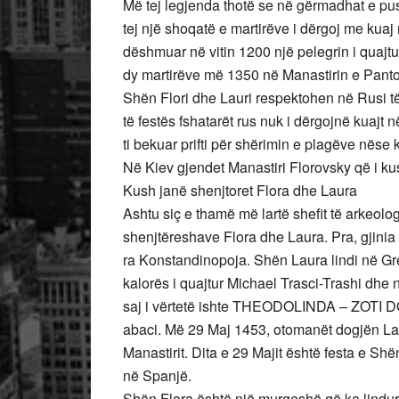
Më tej legjenda thotë se në gërmadhat e pusi
tej një shoqatë e martirëve i dërgoj me kuaj
dëshmuar në vitin 1200 një pelegrin i quajt
dy martirëve më 1350 në Manastirin e Panto
Shën Flori dhe Lauri respektohen në Rusi të 
të festës fshatarët rus nuk i dërgojnë kuajt 
ti bekuar prifti për shërimin e plagëve nëse 
Në Kiev gjendet Manastiri Florovsky që i ku
Kush janë shenjtoret Flora dhe Laura
Ashtu siç e thamë më lartë shefit të arkeolo
shenjtëreshave Flora dhe Laura. Pra, gjini
ra Konstandinopoja. Shën Laura lindi në Greqi
kalorës i quajtur Michael Trasci-Trashi dhe 
saj i vërtetë ishte THEODOLINDA – ZOTI D
abaci. Më 29 Maj 1453, otomanët dogjën La
Manastirit. Dita e 29 Majit është festa e S
në Spanjë.
Shën Flora është një murgeshë që ka lind