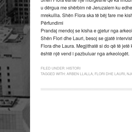
u dërgua me shërbim në Jeruzalem ku edhe 
mrekullia. Shën Flora ska të bëj fare me ki
Përfundimi
Prandaj mendoj se kisha e gjetur nga arkeol
Shën Flori dhe Lauri, besoj se gjatë intervi
Flora dhe Laura. Megjithatë si do që të je
është një vend i pazbuluar nga arkeologët.
FILED UNDER:
HISTORI
TAGGED WITH:
ARBEN LLALLA
,
FLORI DHE LAURI
,
NJ