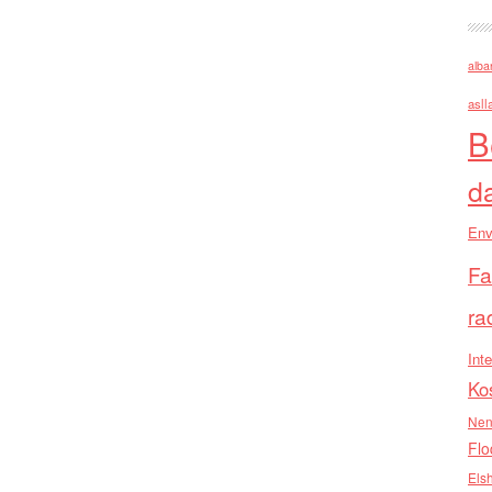
alba
asll
B
d
Env
Fa
ra
Inte
Ko
Nen
Flo
Els