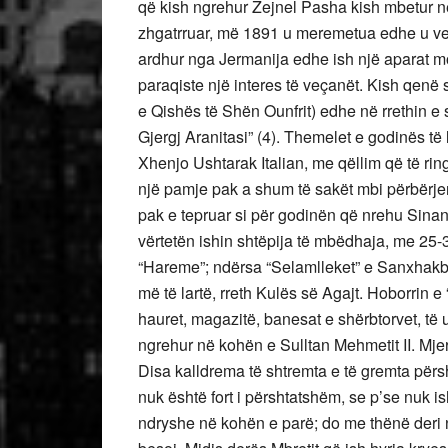
që kish ngrehur Zejnel Pasha kish mbetur në
zhgatrruar, më 1891 u meremetua edhe u vend
ardhur nga Jermanija edhe ish një aparat mo
paraqiste një interes të veçanët. Kish qenë
e Qishës të Shën Ounfrit) edhe në rrethin e
Gjergj Aranitasi” (4). Themelet e godinës 
Xhenjo Ushtarak Italian, me qëllim që të ri
një pamje pak a shum të sakët mbi përbërjen 
pak e tepruar si për godinën që nrehu Sina
vërtetën ishin shtëpija të mbëdhaja, me 25-
“Hareme”; ndërsa “Selamlleket” e Sanxhakbe
më të lartë, rreth Kulës së Agajt. Hoborrin e
hauret, magazitë, banesat e shërbtorvet, të
ngrehur në kohën e Sulltan Mehmetit II. Mjer
Disa kalldrema të shtremta e të gremta për
nuk është fort i përshtatshëm, se p’se nuk is
ndryshe në kohën e parë; do me thënë deri n