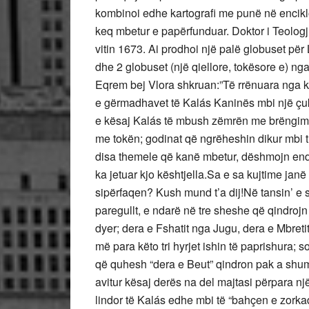
kombinoi edhe kartografi me punë në enciklope
keq mbetur e papërfunduar. Doktor i Teolo
vitin 1673. Ai prodhoi një palë globuset pë
dhe 2 globuset (një qiellore, tokësore e) nga
Eqrem bej Vlora shkruan:”Të rrënuara nga k
e gërmadhavet të Kalás Kaninës mbi një çu
e kësaj Kalás të mbush zëmrën me brëngim. 
me tokën; godinat që ngrëheshin dikur mbi t
disa themele që kanë mbetur, dëshmojn ende
ka jetuar kjo kështjella.Sa e sa kujtime janë
sipërfaqen? Kush mund t’a dij!Në tansin’ e s
paregullt, e ndarë në tre sheshe që qindrojn s
dyer; dera e Fshatit nga Jugu, dera e Mbreti
më para këto tri hyrjet ishin të paprishura; s
që quhesh “dera e Beut” qindron pak a shum
avitur kësaj derës na del majtasi përpara n
lindor të Kalás edhe mbi të “bahçen e zorkad