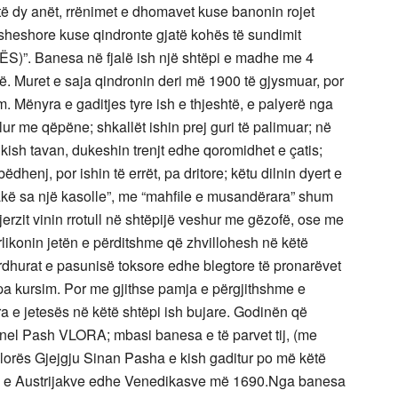
të dy anët, rrënimet e dhomavet kuse banonin rojet
 sheshore kuse qindronte gjatë kohës të sundimit
S)”. Banesa në fjalë ish një shtëpi e madhe me 4
brisë. Muret e saja qindronin deri më 1900 të gjysmuar, por
 Mënyra e gaditjes tyre ish e thjeshtë, e palyerë nga
llur me qëpëne; shkallët ishin prej guri të palimuar; në
k kish tavan, dukeshin trenjt edhe qoromidhet e çatis;
dhenj, por ishin të errët, pa dritore; këtu dilnin dyert e
kë sa një kasolle”, me “mahfile e musandërara” shum
jerzit vinin rrotull në shtëpijë veshur me gëzofë, ose me
likonin jetën e përditshme që zhvillohesh në këtë
 ardhurat e pasunisë toksore edhe blegtore të pronarëvet
pa kursim. Por me gjithse pamja e përgjithshme e
ra e jetesës në këtë shtëpi ish bujare. Godinën që
jnel Pash VLORA; mbasi banesa e të parvet tij, (me
orës Gjejgju Sinan Pasha e kish gaditur po më këtë
ana e Austrijakve edhe Venedikasve më 1690.Nga banesa