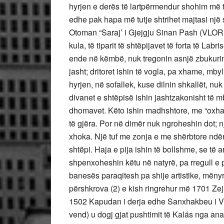
hyrjen e derës të lartpërmendur shohim më 
edhe pak hapa më tutje shtrihet majtasi një
Otoman “Saraj’ i Gjejgju Sinan Pash (VLORË
kula, të tiparit të shtëpijavet të forta të La
ende në këmbë, nuk tregonin asnjë zbukurim.
jasht; dritoret ishin të vogla, pa xhame, mby
hyrjen, në sofallek, kuse dilnin shkallët, nu
divanet e shtëpisë ishin jashtzakonisht të mbë
dhomavet. Këto ishin madhshtore, me “oxha
të gjëra. Por në dimër nuk ngroheshin dot; n
xhoka. Një tuf me zonja e me shërbtore ndër
shtëpi. Haja e pija ishin të bollshme, se të
shpenxoheshin këtu në natyrë, pa rregull e 
banesës paraqitesh pa shije artistike, mëny
përshkrova (2) e kish ringrehur më 1701 Ze
1502 Kapudan i derja edhe Sanxhakbeu i Vl
vend) u dogj gjat pushtimit të Kalás nga 