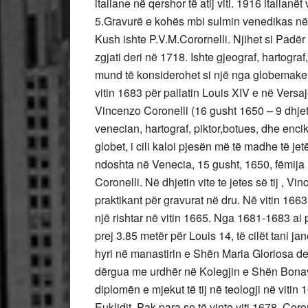
italiane në qershor të atij viti. 1916 italianë
5.Gravurë e kohës mbi sulmin venedikas në 
Kush ishte P.V.M.Corornelli. Njihet si Padër 
zgjati deri në 1718. Ishte gjeograf, hartogr
mund të konsiderohet si një nga globemakers
vitin 1683 për pallatin Louis XIV e në Vers
Vincenzo Coronelli (16 gusht 1650 – 9 dhje
venecian, hartograf, piktor,botues, dhe encikl
globet, i cili kaloi pjesën më të madhe të je
ndoshta në Venecia, 15 gusht, 1650, fëmija i
Coronelli. Në dhjetin vite te jetes së tij , V
praktikant për gravurat në dru. Në vitin 166
një rishtar në vitin 1665. Nga 1681-1683 ai
prej 3.85 metër për Louis 14, të cilët tani j
hyri në manastirin e Shën Maria Gloriosa dei
dërgua me urdhër në Kolegjin e Shën Bonav
diplomën e mjekut të tij në teologji në viti
Euklidit. Pak para se të vinte viti 1678, Coro