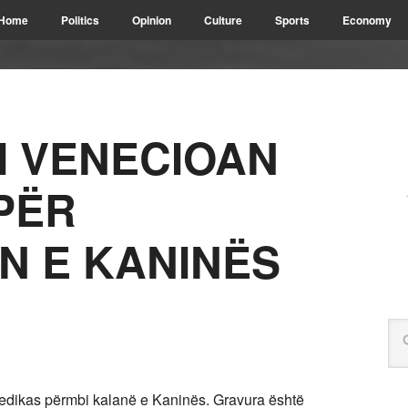
Home
Politics
Opinion
Culture
Sports
Economy
 VENECIOAN
PËR
N E KANINËS
nedikas përmbi kalanë e Kaninës. Gravura është