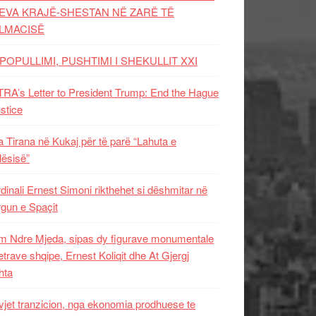
EVA KRAJË-SHESTAN NË ZARË TË
LMACISË
POPULLIMI, PUSHTIMI I SHEKULLIT XXI
RA’s Letter to President Trump: End the Hague
ustice
 Tirana në Kukaj për të parë “Lahuta e
ësisë”
dinali Ernest Simoni rikthehet si dëshmitar në
gun e Spaçit
 Ndre Mjeda, sipas dy figurave monumentale
letrave shqipe, Ernest Koliqit dhe At Gjergj
hta
vjet tranzicion, nga ekonomia prodhuese te