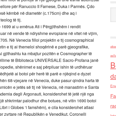
iellore për Ranuccio II Farnese, Duka i Parmës. Çdo
Ark
e pesë këmbë në diametër (c.175cm) dhe aq i
eolog të tij.
ë 1699 ai u emërua Ati i Përgjithshëm i rendit
nuar në vende të ndryshme evropiane në vitet në vijim,
05. Në Venecia filloi projektin e tij cosmographical
etin e tij ai themeloi shoqërinë e parë gjeografike,
alba
i gjithashtu ka mbajtur pozitën e Cosmographer të
asll
vëllime të Biblioteca UNIVERSALE Sacro-Profana janë
B
klopedie, shënimet e saj përpiluar ishin të urdhëruar
dhjetë ai botoi për herë të parë e njëqind e dyzet
d
oshën 68-vjeçare në Venecia, duke pasur qindra harta të
Env
shumicën e jetës së tij në Venecia, në manastirin e Santa
ademia degli Argonauti, konsiderohet të jetë një nga
Fa
Një shkrimtar palodhur dhe botues, në vitin 1690 botoi
ra
Libri i Globes ‘i famshëm), e cila konsiderohet atlasi
er zyrtare në Republikën e Venedikut, Coronelli
Inte