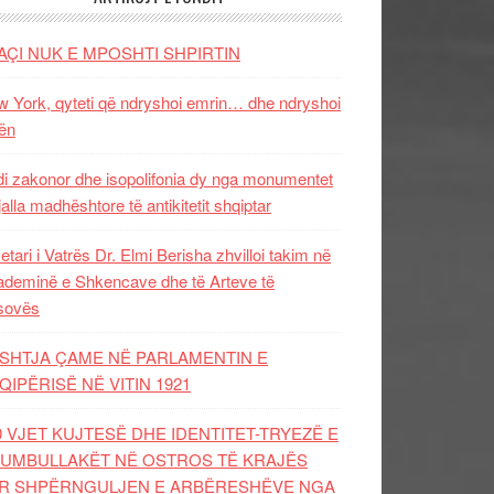
AÇI NUK E MPOSHTI SHPIRTIN
 York, qyteti që ndryshoi emrin… dhe ndryshoi
ën
i zakonor dhe isopolifonia dy nga monumentet
jalla madhështore të antikitetit shqiptar
etari i Vatrës Dr. Elmi Berisha zhvilloi takim në
deminë e Shkencave dhe të Arteve të
sovës
SHTJA ÇAME NË PARLAMENTIN E
QIPËRISË NË VITIN 1921
0 VJET KUJTESË DHE IDENTITET-TRYEZË E
UMBULLAKËT NË OSTROS TË KRAJËS
R SHPËRNGULJEN E ARBËRESHËVE NGA