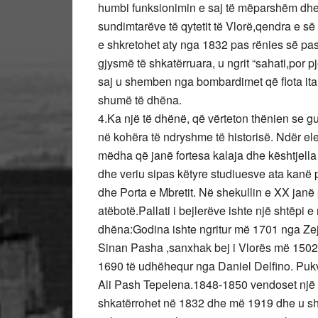
humbi funksionimin e saj të mëparshëm dhe s
sundimtarëve të qytetit të Vlorë,qendra e së 
e shkretohet aty nga 1832 pas rënies së pa
gjysmë të shkatërruara, u ngrit “sahati,por p
saj u shemben nga bombardimet që flota ita
shumë të dhëna.
4.Ka një të dhënë, që vërteton thënien se gu
në kohëra të ndryshme të historisë. Ndër e
mëdha që janë fortesa kalaja dhe kështjella 
dhe veriu sipas këtyre studiuesve ata kanë p
dhe Porta e Mbretit. Në shekullin e XX janë p
atëbotë.Pallati i bejlerëve ishte një shtëpi e
dhëna:Godina ishte ngritur më 1701 nga Ze
Sinan Pasha ,sanxhak bej i Vlorës më 1502,
1690 të udhëhequr nga Daniel Delfino. Pukv
Ali Pash Tepelena.1848-1850 vendoset një 
shkatërrohet në 1832 dhe më 1919 dhe u shk