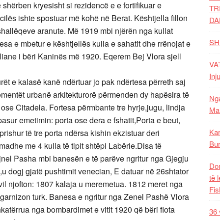
hërben kryesisht si rezidencë e e fortifikuar e
TR
cilës ishte spostuar më kohë në Berat. Kështjella fillon
DA
shallëqeve aranute. Më 1919 mbi njërën nga kullat
SH
jesa e mbetur e kështjellës kulla e sahatit dhe rrënojat e
liane i bëri Kaninës më 1920. Eqerem Bej Vlora sjell
VAT
Inj
rët e kalasë kanë ndërtuar jo pak ndërtesa përreth saj
lementët urbanë arkitekturorë përmenden dy hapësira të
Nga
ose Citadela. Fortesa përmbante tre hyrje,jugu, lindja
Mal
asur emetimin: porta ose dera e fshatit,Porta e beut,
Kar
rishur të tre porta ndërsa kishin ekzistuar deri
Bur
 madhe me 4 kulla të tipit shtëpi Labërie.Disa të
jnel Pasha mbi banesën e të parëve ngritur nga Gjegju
Dom
u dogj gjatë pushtimit venecian, E datuar në 26shtator
të 
il njofton: 1807 kalaja u meremetua. 1812 meret nga
Fis
garnizon turk. Banesa e ngritur nga Zenel Pashë Vlora
atërrua nga bombardimet e vitit 1920 që bëri flota
36 