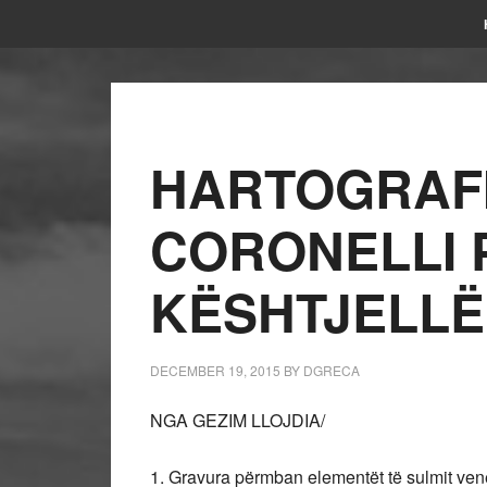
HARTOGRAFI
CORONELLI 
KËSHTJELLË
DECEMBER 19, 2015
BY
DGRECA
NGA GEZIM LLOJDIA/
1. Gravura përmban elementët të sulmit ve