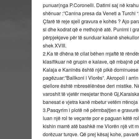
punuar(nga P.Coronelli. Datimi saj në krahun
shënuar :”Canina presa da Veneti a Turchi “
Çfarë të reje sjell gravura e kohës ? Ajo pa
si dhe kodrat që e rrethojnë atë. Punimi i gr
përpjekjeve për të sunduar kalanë shekullore
shek XVIII.
2.Ka të dhëna të cilat bëhen mjaftë të rënd
klasifikuar në grupin e kalave, që mbajnë pë
Kalaja e Kaninës është një pikë dominuese 
pagëzuar:”Ballkoni i Vlorës”. Akropoli i ar
qiellore është mbresëlënëse deri mistike. Në j
varoshit të vjetër mesjetar thonë Gj,Karaiska
banesat e vjetra kanë mbetur vetëm rrënoja g
3.Pasqyrim i plotë në përmbajtjen e gravurë
luan një rol te veçante por e paguan këtë ro
kishin marrë atë bashkë me Vlorën një vit 
dorëzuar turqve. Që prej kësaj kohe, pavarës