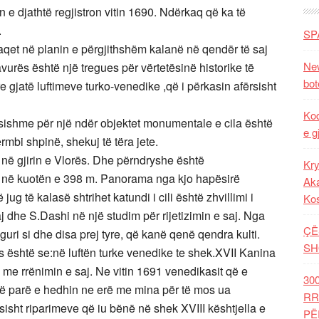
 e djathtë regjistron vitin 1690. Ndërkaq që ka të
.
SP
raqet në planin e përgjithshëm kalanë në qendër të saj
New
avurës është një tregues për vërtetësinë historike të
bot
 gjatë luftimeve turko-venedike ,që i përkasin afërsisht
Kod
ësishme për një ndër objektet monumentale e cila është
e g
rmbi shpinë, shekuj të tëra jete.
në gjirin e Vlorës. Dhe përndryshe është
Kry
rin në kuotën e 398 m. Panorama nga kjo hapësirë
Aka
ug të kalasë shtrihet katundi i cili është zhvillimi i
Ko
j dhe S.Dashi në një studim për rijetizimin e saj. Nga
ÇË
uri si dhe disa prej tyre, që kanë qenë qendra kulti.
SH
s është se:në luftën turke venedike te shek.XVII Kanina
l me rrënimin e saj. Ne vitin 1691 venedikasit që e
30
më parë e hedhin ne erë me mina për të mos ua
RR
isht riparimeve që iu bënë në shek XVIII kështjella e
PË