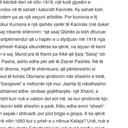
 këmbë deri në vitin 1919, një kulë gjysëm e
os në të sahati i katundit Kaninës. Ky sahati kish
dern pa as një veçuni artistike. Por kumona e tij
 sikur Kumona e një qishës vjetër të Kaninës (më duket
 saj mbante shënimin: “që asaj Qishës ja kish dhuruar
të lartpërmendur që u hapën e u stydjuan më 1918 nga
ngrihesh Kalaja sikundërse ka qënë, na lejuan të kemi
e saj. Mund pra të themi pa frikë që fjala “Saraj” ish
n Pasha, ashtu edhe për atë të Zejnel Pashës. Në të
30 dhoma, mjaft të shëmtuara, që përdoreshin si
ut të kohës Otomane qindronin mbi sheshin e tretë,
 “Sarajevet” e rrethonte një mur. Jashta tij ndodheshin
 ushtarvet edhe- simbas gojëthanjës- një Xhami, e
isht kurr nuk e cakton dot sot më, se kur qindronte kjo.
shkonin këtë sheshin e parë. Këtu edhe emni “shesh”
h aspak i shtruarë, por plot brigje e gropa. A ka qënë
ë vitin 1693 kur u prish e u rrënua Kalaja? Unë, nuk e