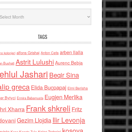
iv
TAGS
arben llalla
alfons Grishaj
Anton Cefa
no kolonjari
Astrit Lulushi
Aurenc Bebja
an Bushati
ehlul Jashari
Beqir Sina
alip greca
Elida Buçpapaj
Elmi Berisha
Eugjen Merlika
er Bytyci
Ermira Babamusta
Frank shkreli
hri Xharra
Fritz
Ilir Levonja
Gezim Llojdia
dovani
kosova
rviste
Kolec Traboini
Keze Kozeta Zylo