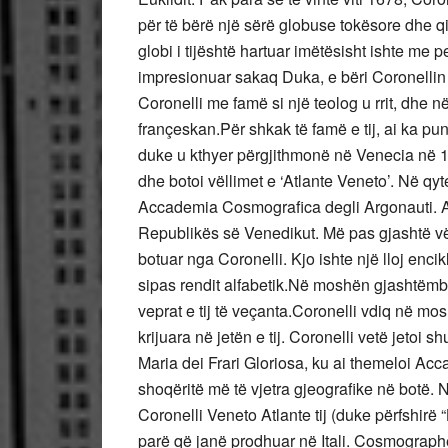
për të bërë një sërë globuse tokësore dhe q
globi i tijështë hartuar imëtësisht ishte m
impresionuar sakaq Duka, e bëri Coronellin t
Coronelli me famë si një teolog u rrit, dhe n
françeskan.Për shkak të famë e tij, ai ka pu
duke u kthyer përgjithmonë në Venecia në 17
dhe botoi vëllimet e ‘Atlante Veneto’. Në qyt
Accademia Cosmografica degli Argonauti. A
Republikës së Venedikut. Më pas gjashtë 
botuar nga Coronelli. Kjo ishte një lloj enci
sipas rendit alfabetik.Në moshën gjashtëmbë
veprat e tij të veçanta.Coronelli vdiq në m
krijuara në jetën e tij. Coronelli vetë jetoi 
Maria dei Frari Gloriosa, ku ai themeloi Acc
shoqëritë më të vjetra gjeografike në botë. 
Coronelli Veneto Atlante tij (duke përfshirë “
parë që janë prodhuar në Itali. Cosmograph