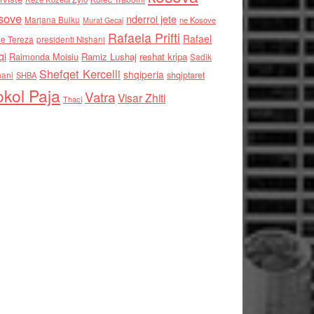
sove
nderroi jete
Marjana Bulku
ne Kosove
Murat Gecaj
Rafaela Prifti
Rafael
e Tereza
presidenti Nishani
qi
Raimonda Moisiu
Ramiz Lushaj
reshat kripa
Sadik
Shefqet Kercelli
shqiperia
hani
shqiptaret
SHBA
kol Paja
Vatra
Visar Zhiti
Thaci