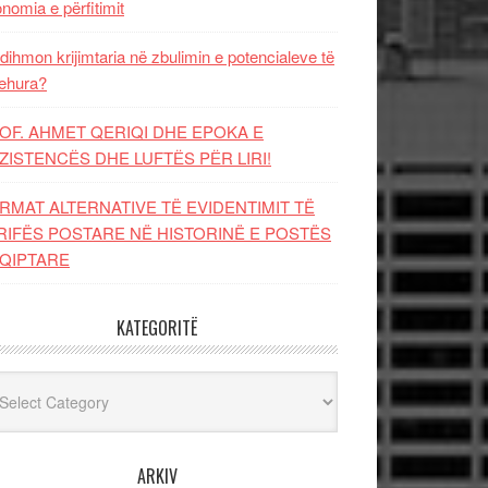
nomia e përfitimit
dihmon krijimtaria në zbulimin e potencialeve të
ehura?
OF. AHMET QERIQI DHE EPOKA E
ZISTENCЁS DHE LUFTЁS PЁR LIRI!
RMAT ALTERNATIVE TË EVIDENTIMIT TË
RIFËS POSTARE NË HISTORINË E POSTËS
QIPTARE
KATEGORITË
egoritë
ARKIV