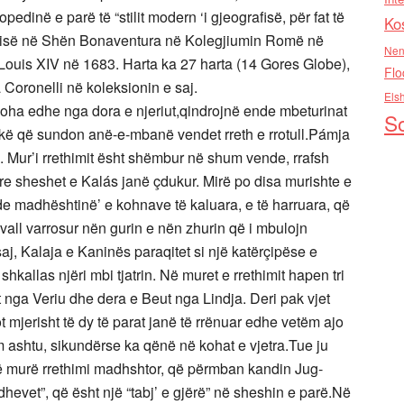
dinë e parë të “stilit modern ‘i gjeografisë, për fat të
Ko
gjisë në Shën Bonaventura në Kolegjiumin Romë në
Nen
r Louis XIV në 1683. Harta ka 27 harta (14 Gores Globe),
Flo
 Coronelli në koleksionin e saj.
Els
oha edhe nga dora e njeriut,qindrojnë ende mbeturinat
So
kë që sundon anë-e-mbanë vendet rreth e rrotull.Pámja
Mur’i rrethimit ësht shëmbur në shum vende, rrafsh
re sheshet e Kalás janë çdukur. Mirë po disa murishte e
 madhështinë’ e kohnave të kaluara, e të harruara, që
 vall varrosur nën gurin e nën zhurin që i mbulojn
aj, Kalaja e Kaninës paraqitet si një katërçipëse e
hkallas njëri mbi tjatrin. Në muret e rrethimit hapen tri
t nga Veriu dhe dera e Beut nga Lindja. Deri pak vjet
ot mjerisht të dy të parat janë të rrënuar edhe vetëm ajo
 ashtu, sikundërse ka qënë në kohat e vjetra.Tue ju
jë murë rrethimi madhshtor, që përmban kandin Jug-
hevet”, që ësht një “tabj’ e gjërë” në sheshin e parë.Në