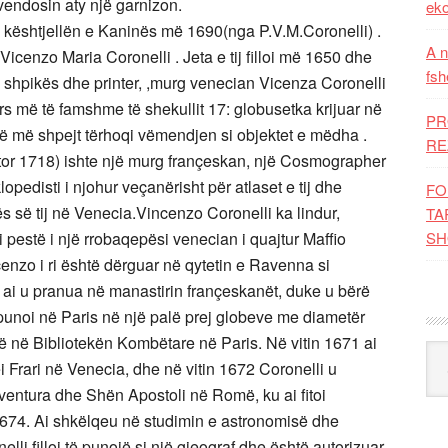
t vendosin aty një garnizon.
eko
kështjellën e Kaninës më 1690(nga P.V.M.Coronelli) .
A n
Vicenzo Maria Coronelli . Jeta e tij filloi më 1650 dhe
fsh
af, shpikës dhe printer, ,murg venecian Vicenza Coronelli
 më të famshme të shekullit 17: globusetka krijuar në
PR
ajë më shpejt tërhoqi vëmendjen si objektet e mëdha .
RE
tor 1718) ishte një murg françeskan, një Cosmographer
opedisti i njohur veçanërisht për atlaset e tij dhe
FO
tës së tij në Venecia.Vincenzo Coronelli ka lindur,
TA
 pestë i një rrobaqepësi venecian i quajtur Maffio
SH
incenzo i ri është dërguar në qytetin e Ravenna si
3 ai u pranua në manastirin françeskanët, duke u bërë
 punoi në Paris në një palë prej globeve me diametër
anë në Bibliotekën Kombëtare në Paris. Në vitin 1671 ai
Kat
 Frari në Venecia, dhe në vitin 1672 Coronelli u
entura dhe Shën Apostoli në Romë, ku ai fitoi
n 1674. Ai shkëlqeu në studimin e astronomisë dhe
nelli filloi të punojë si një gjeograf dhe është autorizuar