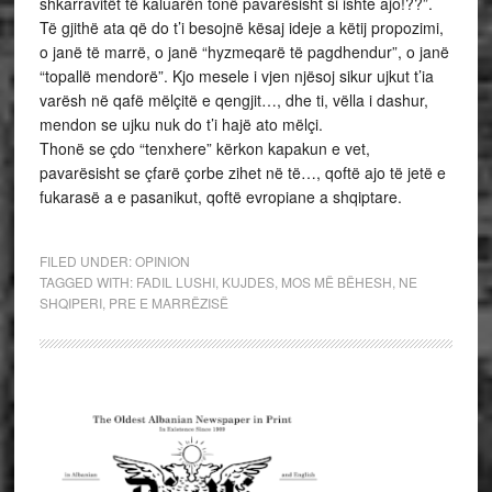
shkarravitët të kaluarën tonë pavarësisht si ishte ajo!??”.
Të gjithë ata që do t’i besojnë kësaj ideje a këtij propozimi,
o janë të marrë, o janë “hyzmeqarë të pagdhendur”, o janë
“topallë mendorë”. Kjo mesele i vjen njësoj sikur ujkut t’ia
varësh në qafë mëlçitë e qengjit…, dhe ti, vëlla i dashur,
mendon se ujku nuk do t’i hajë ato mëlçi.
Thonë se çdo “tenxhere” kërkon kapakun e vet,
pavarësisht se çfarë çorbe zihet në të…, qoftë ajo të jetë e
fukarasë a e pasanikut, qoftë evropiane a shqiptare.
FILED UNDER:
OPINION
TAGGED WITH:
FADIL LUSHI
,
KUJDES
,
MOS MË BËHESH
,
NE
SHQIPERI
,
PRE E MARRËZISË