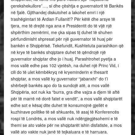
çerekshekullore”…, si dhe çështja e guvernatorit të Bankës
në fjalë. Gjithandej diskutohet a lakohet emri i një
trashëgimtari të Ardian Fullanit!? Për këtë dhe arsye të
tjera, me të drejtë nga ana e Presidentit do të vijë një
shpërthim zemërimi, me çka sipas tij duhet të shuhen
përfundimisht shpresat për një guvernator të huaj për
bankën e Shqipërisë. Tekefundit, Kushtetuta parashikon që
në krye të bankës shqiptare duhet të qëndrojë një
guvernator shqiptar dhe jo i huaj. Parashtrohet pyetja a
mos vallë edhe pas 102 vjetësh, na duhet një Princ Vid, i
cili do të ulet këmbëkryq në kryeminderin e thesarit
shqiptar, a mos vallë ky guvernator “jabanxhi” do t’i
shërbejë bankës apo do ta sundojë atë, a mos vallë
Shqipëria, sot nuk ka “burra, gra dhe vajza a djem të aftë
për të marrë në dorë fatet e vendit”, a mos vallë shqiptarët
edhe sot e kësaj dite duhet të konsumojnë gjellët e
kuzhinave politike të së shkuarës, të asaj të Konferencës
rospi të Londrës, a mos vallë nuk ndërgjegjësohemi e të
themi se ato vakte për ne shqiptarët ishin disfatiste, a mos
vallë ato vakte nuk janë të tejkaluara e të harruara.