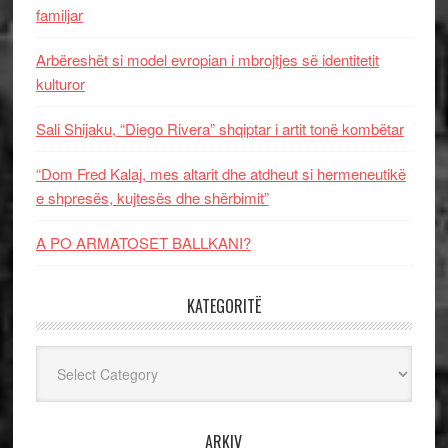
familjar
Arbëreshët si model evropian i mbrojtjes së identitetit
kulturor
Sali Shijaku, “Diego Rivera” shqiptar i artit tonë kombëtar
“Dom Fred Kalaj, mes altarit dhe atdheut si hermeneutikë
e shpresës, kujtesës dhe shërbimit”
A PO ARMATOSET BALLKANI?
KATEGORITË
Kategoritë
ARKIV