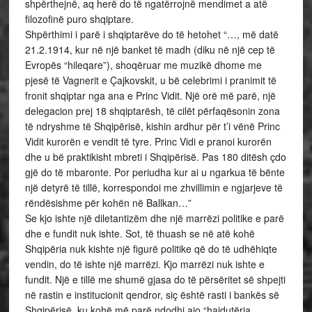
shpërthejnë, aq herë do të ngatërrojnë mendimet a atë
filozofinë puro shqiptare.
Shpërthimi i parë i shqiptarëve do të hetohet “…, më datë
21.2.1914, kur në një banket të madh (diku në një cep të
Evropës “hileqare”), shoqëruar me muzikë dhome me
pjesë të Vagnerit e Çajkovskit, u bë celebrimi i pranimit të
fronit shqiptar nga ana e Princ Vidit. Një orë më parë, një
delegacion prej 18 shqiptarësh, të cilët përfaqësonin zona
të ndryshme të Shqipërisë, kishin ardhur për t’i vënë Princ
Vidit kurorën e vendit të tyre. Princ Vidi e pranoi kurorën
dhe u bë praktikisht mbreti i Shqipërisë. Pas 180 ditësh çdo
gjë do të mbaronte. Por periudha kur ai u ngarkua të bënte
një detyrë të tillë, korrespondoi me zhvillimin e ngjarjeve të
rëndësishme për kohën në Ballkan…”
Se kjo ishte një diletantizëm dhe një marrëzi politike e parë
dhe e fundit nuk ishte. Sot, të thuash se në atë kohë
Shqipëria nuk kishte një figurë politike që do të udhëhiqte
vendin, do të ishte një marrëzi. Kjo marrëzi nuk ishte e
fundit. Një e tillë me shumë gjasa do të përsëritet së shpejti
në rastin e institucionit qendror, siç është rasti i bankës së
Shqipërisë, ku kohë më parë ndodhi ajo “hajdutëria