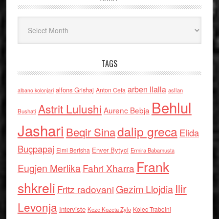
Arkiv
TAGS
arben llalla
alfons Grishaj
Anton Cefa
asllan
albano kolonjari
Behlul
Astrit Lulushi
Aurenc Bebja
Bushati
Jashari
dalip greca
Beqir Sina
Elida
Buçpapaj
Enver Bytyci
Elmi Berisha
Ermira Babamusta
Frank
Eugjen Merlika
Fahri Xharra
shkreli
Ilir
Gezim Llojdia
Fritz radovani
Levonja
Interviste
Kolec Traboini
Keze Kozeta Zylo