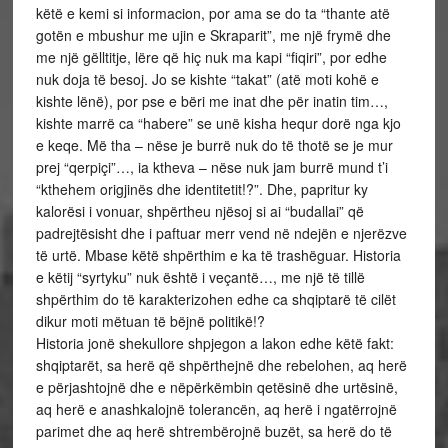
këtë e kemi si informacion, por ama se do ta “thante atë
gotën e mbushur me ujin e Skraparit”, me një frymë dhe
me një gëlltitje, lëre që hiç nuk ma kapi “fiqiri”, por edhe
nuk doja të besoj. Jo se kishte “takat” (atë moti kohë e
kishte lënë), por pse e bëri me inat dhe për inatin tim…,
kishte marrë ca “habere” se unë kisha hequr dorë nga kjo
e keqe. Më tha – nëse je burrë nuk do të thotë se je mur
prej “qerpiçi”…, ia ktheva – nëse nuk jam burrë mund t’i
“kthehem origjinës dhe identitetit!?”. Dhe, papritur ky
kalorësi i vonuar, shpërtheu njësoj si ai “budallai” që
padrejtësisht dhe i paftuar merr vend në ndejën e njerëzve
të urtë. Mbase këtë shpërthim e ka të trashëguar. Historia
e këtij “syrtyku” nuk është i veçantë…, me një të tillë
shpërthim do të karakterizohen edhe ca shqiptarë të cilët
dikur moti mëtuan të bëjnë politikë!?
Historia jonë shekullore shpjegon a lakon edhe këtë fakt:
shqiptarët, sa herë që shpërthejnë dhe rebelohen, aq herë
e përjashtojnë dhe e nëpërkëmbin qetësinë dhe urtësinë,
aq herë e anashkalojnë tolerancën, aq herë i ngatërrojnë
parimet dhe aq herë shtrembërojnë buzët, sa herë do të