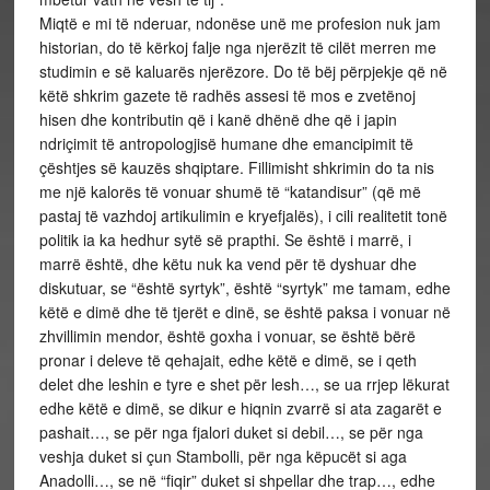
Miqtë e mi të nderuar, ndonëse unë me profesion nuk jam
historian, do të kërkoj falje nga njerëzit të cilët merren me
studimin e së kaluarës njerëzore. Do të bëj përpjekje që në
këtë shkrim gazete të radhës assesi të mos e zvetënoj
hisen dhe kontributin që i kanë dhënë dhe që i japin
ndriçimit të antropologjisë humane dhe emancipimit të
çështjes së kauzës shqiptare. Fillimisht shkrimin do ta nis
me një kalorës të vonuar shumë të “katandisur” (që më
pastaj të vazhdoj artikulimin e kryefjalës), i cili realitetit tonë
politik ia ka hedhur sytë së prapthi. Se është i marrë, i
marrë është, dhe këtu nuk ka vend për të dyshuar dhe
diskutuar, se “është syrtyk”, është “syrtyk” me tamam, edhe
këtë e dimë dhe të tjerët e dinë, se është paksa i vonuar në
zhvillimin mendor, është goxha i vonuar, se është bërë
pronar i deleve të qehajait, edhe këtë e dimë, se i qeth
delet dhe leshin e tyre e shet për lesh…, se ua rrjep lëkurat
edhe këtë e dimë, se dikur e hiqnin zvarrë si ata zagarët e
pashait…, se për nga fjalori duket si debil…, se për nga
veshja duket si çun Stambolli, për nga këpucët si aga
Anadolli…, se në “fiqir” duket si shpellar dhe trap…, edhe