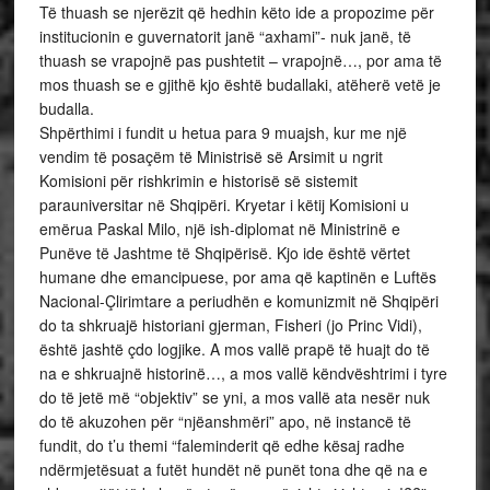
Të thuash se njerëzit që hedhin këto ide a propozime për
institucionin e guvernatorit janë “axhami”- nuk janë, të
thuash se vrapojnë pas pushtetit – vrapojnë…, por ama të
mos thuash se e gjithë kjo është budallaki, atëherë vetë je
budalla.
Shpërthimi i fundit u hetua para 9 muajsh, kur me një
vendim të posaçëm të Ministrisë së Arsimit u ngrit
Komisioni për rishkrimin e historisë së sistemit
parauniversitar në Shqipëri. Kryetar i këtij Komisioni u
emërua Paskal Milo, një ish-diplomat në Ministrinë e
Punëve të Jashtme të Shqipërisë. Kjo ide është vërtet
humane dhe emancipuese, por ama që kaptinën e Luftës
Nacional-Çlirimtare a periudhën e komunizmit në Shqipëri
do ta shkruajë historiani gjerman, Fisheri (jo Princ Vidi),
është jashtë çdo logjike. A mos vallë prapë të huajt do të
na e shkruajnë historinë…, a mos vallë këndvështrimi i tyre
do të jetë më “objektiv” se yni, a mos vallë ata nesër nuk
do të akuzohen për “njëanshmëri” apo, në instancë të
fundit, do t’u themi “faleminderit që edhe kësaj radhe
ndërmjetësuat a futët hundët në punët tona dhe që na e