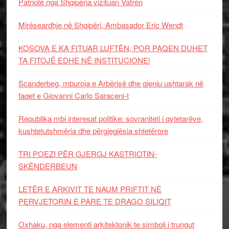
Patriotë nga Shqipëria vizituan Vatrën
Mirëseardhje në Shqipëri, Ambasador Eric Wendt
KOSOVA E KA FITUAR LUFTËN, POR PAQEN DUHET
TA FITOJË EDHE NË INSTITUCIONE!
Scanderbeg, mburoja e Arbërisë dhe gjeniu ushtarak në
faqet e Giovanni Carlo Saraceni-t
Republika mbi interesat politike: sovraniteti i qytetarëve,
kushtetutshmëria dhe përgjegjësia shtetërore
TRI POEZI PËR GJERGJ KASTRIOTIN-
SKËNDERBEUN
LETËR E ARKIVIT TE NAUM PRIFTIT NË
PERVJETORIN E PARE TE DRAGO SILIQIT
Oxhaku, nga elementi arkitektonik te simboli i trungut