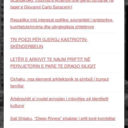
faqet e Giovanni Carlo Saraceni-t
Republika mbi interesat politike: sovraniteti i qytetarëve,
kushtetutshmëria dhe përgjegjësia shtetërore
TRI POEZI PËR GJERGJ KASTRIOTIN-
SKËNDERBEUN
LETËR E ARKIVIT TE NAUM PRIFTIT NË
PERVJETORIN E PARE TE DRAGO SILIQIT
Oxhaku, nga elementi arkitektonik te simboli i trungut
familjar
Arbëreshët si model evropian i mbrojtjes së identitetit
kulturor
Sali Shijaku, “Diego Rivera” shqiptar i artit tonë kombëtar