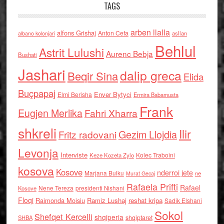
TAGS
arben llalla
alfons Grishaj
Anton Cefa
asllan
albano kolonjari
Behlul
Astrit Lulushi
Aurenc Bebja
Bushati
Jashari
dalip greca
Beqir Sina
Elida
Buçpapaj
Enver Bytyci
Elmi Berisha
Ermira Babamusta
Frank
Eugjen Merlika
Fahri Xharra
shkreli
Ilir
Gezim Llojdia
Fritz radovani
Levonja
Interviste
Kolec Traboini
Keze Kozeta Zylo
kosova
Kosove
nderroi jete
Marjana Bulku
ne
Murat Gecaj
Rafaela Prifti
Rafael
Nene Tereza
Kosove
presidenti Nishani
Floqi
Raimonda Moisiu
Ramiz Lushaj
reshat kripa
Sadik Elshani
Sokol
Shefqet Kercelli
shqiperia
shqiptaret
SHBA