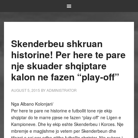
Skenderbeu shkruan
historine! Per here te pare
nje skuader shqiptare
kalon ne fazen “play-off”
AUGUST 5, 2015
BY
ADMINISTRATOR
Nga Albano Kolonjari/
Per here te pare ne historine e futbollit tone nje ekip
shqiptar do te marre pjese ne fazen “play-off” ne Ligen e
Kampioneve. Dhe ky ekip eshte Skenderbeu i Korces. Nje
mbremje e magjishme jo vetem per Skenderbeun dhe
tifozet e saj por edhe gjithe futbollin shqiptar. Nje sukses i