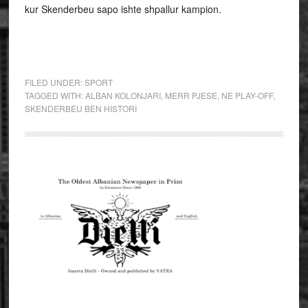
kur Skenderbeu sapo ishte shpallur kampion.
FILED UNDER:
SPORT
TAGGED WITH:
ALBAN KOLONJARI
,
MERR PJESE
,
NE PLAY-OFF
,
SKENDERBEU BEN HISTORI