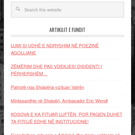
ARTIKUJT E FUNDIT
LUMI SI UDHË E NDRYSHIM NË POEZINË
AGOLLIANE
ZËMËRIM DHE PAS VDEKJES! DISIDENTI I
PËRHERSHËM…
Patriotë nga Shqipëria vizituan Vatrën
Mirëseardhje në Shqipëri, Ambasador Eric Wendt
KOSOVA E KA FITUAR LUFTËN, POR PAQEN DUHET
TA FITOJË EDHE NË INSTITUCIONE!
Scanderbeg, mburoja e Arbërisë dhe gjeniu ushtarak në