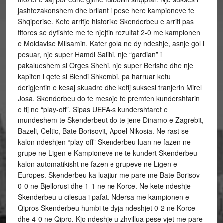
jashtezakonshem dhe brilant i pese here kampioneve te
Shqiperise. Kete arritje historike Skenderbeu e arriti pas
fitores se dyfishte me te njejtin rezultat 2-0 me kampionen
e Moldavise Milsamin. Kater gola ne dy ndeshje, asnje gol i
pesuar, nje super Hamdi Salihi, nje “gardian” i
pakalueshem si Orges Shehi, nje super Berishe dhe nje
kapiten i qete si Blendi Shkembi, pa harruar ketu
derigjentin e kesaj skuadre dhe ketij suksesi tranjerin Mirel
Josa. Skenderbeu do te mesoje te premten kundershtarin
e tij ne “play-off”. Sipas UEFA-s kundershtaret e
mundeshem te Skenderbeut do te jene Dinamo e Zagrebit,
Bazeli, Celtic, Bate Borisovit, Apoel Nikosia. Ne rast se
kalon ndeshjen “play-off” Skenderbeu luan ne fazen ne
grupe ne Ligen e Kampioneve ne te kundert Skenderbeu
kalon automatikisht ne fazen e grupeve ne Ligen e
Europes. Skenderbeu ka luajtur me pare me Bate Borisov
0-0 ne Bjellorusi dhe 1-1 ne ne Korce. Ne kete ndeshje
Skenderbeu u cilesua i pafat. Ndersa me kampionen e
Qipros Skenderbeu humbi te dyja ndeshjet 0-2 ne Korce
dhe 4-0 ne Qipro. Kjo ndeshje u zhvillua pese vjet me pare