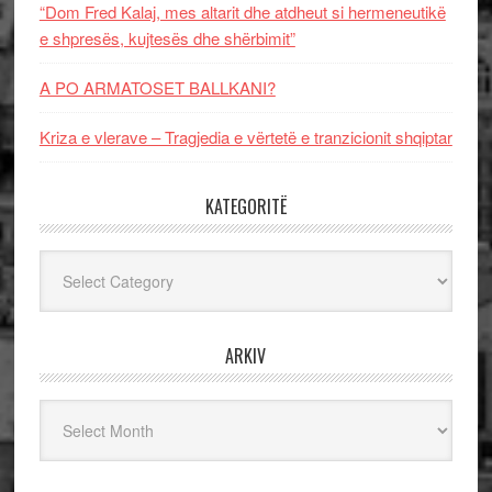
“Dom Fred Kalaj, mes altarit dhe atdheut si hermeneutikë
e shpresës, kujtesës dhe shërbimit”
A PO ARMATOSET BALLKANI?
Kriza e vlerave – Tragjedia e vërtetë e tranzicionit shqiptar
KATEGORITË
Kategoritë
ARKIV
Arkiv