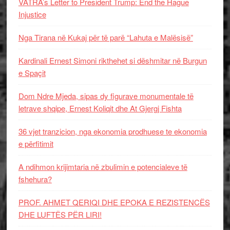
VATRA’s Letter to President Trump: End the Hague
Injustice
Nga Tirana në Kukaj për të parë “Lahuta e Malësisë”
Kardinali Ernest Simoni rikthehet si dëshmitar në Burgun
e Spaçit
Dom Ndre Mjeda, sipas dy figurave monumentale të
letrave shqipe, Ernest Koliqit dhe At Gjergj Fishta
36 vjet tranzicion, nga ekonomia prodhuese te ekonomia
e përfitimit
A ndihmon krijimtaria në zbulimin e potencialeve të
fshehura?
PROF. AHMET QERIQI DHE EPOKA E REZISTENCЁS
DHE LUFTЁS PЁR LIRI!