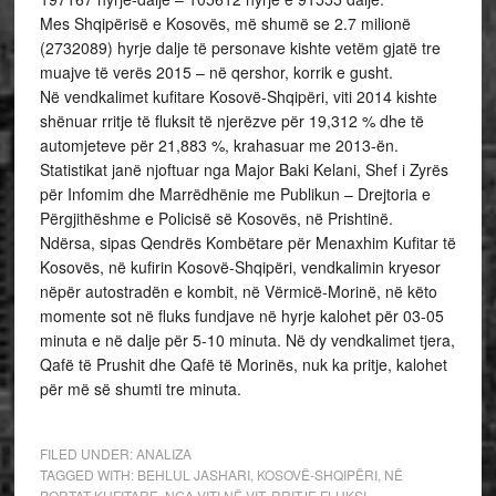
Mes Shqipërisë e Kosovës, më shumë se 2.7 milionë
(2732089) hyrje dalje të personave kishte vetëm gjatë tre
muajve të verës 2015 – në qershor, korrik e gusht.
Në vendkalimet kufitare Kosovë-Shqipëri, viti 2014 kishte
shënuar rritje të fluksit të njerëzve për 19,312 % dhe të
automjeteve për 21,883 %, krahasuar me 2013-ën.
Statistikat janë njoftuar nga Major Baki Kelani, Shef i Zyrës
për Infomim dhe Marrëdhënie me Publikun – Drejtoria e
Përgjithëshme e Policisë së Kosovës, në Prishtinë.
Ndërsa, sipas Qendrës Kombëtare për Menaxhim Kufitar të
Kosovës, në kufirin Kosovë-Shqipëri, vendkalimin kryesor
nëpër autostradën e kombit, në Vërmicë-Morinë, në këto
momente sot në fluks fundjave në hyrje kalohet për 03-05
minuta e në dalje për 5-10 minuta. Në dy vendkalimet tjera,
Qafë të Prushit dhe Qafë të Morinës, nuk ka pritje, kalohet
për më së shumti tre minuta.
FILED UNDER:
ANALIZA
TAGGED WITH:
BEHLUL JASHARI
,
KOSOVË-SHQIPËRI
,
NË
PORTAT KUFITARE
,
NGA VITI NË VIT
,
RRITJE FLUKSI