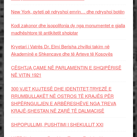
New York, qyteti që ndryshoi emrin… dhe ndryshoi botën
Kodi zakonor dhe isopolifonia dy nga monumentet e gjalla
madhështore të antikitetit shqiptar
Kryetari i Vatrës Dr. Elmi Berisha zhvilloi takim në
Akademinë e Shkencave dhe të Arteve të Kosovës
ÇËSHTJA ÇAME NË PARLAMENTIN E SHQIPËRISË
NË VITIN 1921
300 VJET KUJTESË DHE IDENTITET-TRYEZË E
RRUMBULLAKËT NË OSTROS TË KRAJËS PËR
SHPËRNGULJEN E ARBËRESHËVE NGA TREVA
KRAJË-SHESTAN NË ZARË TË DALMACISË
SHPOPULLIMI, PUSHTIMI I SHEKULLIT XXI