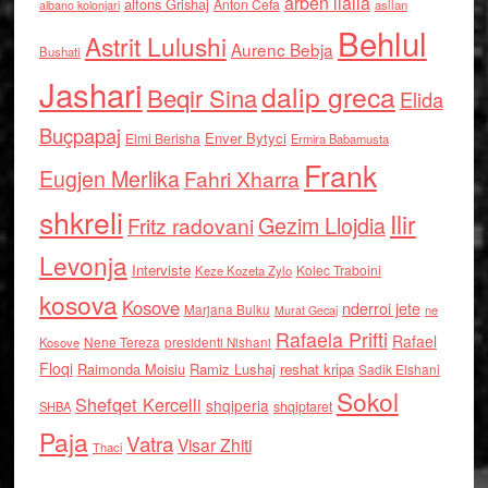
arben llalla
alfons Grishaj
Anton Cefa
asllan
albano kolonjari
Behlul
Astrit Lulushi
Aurenc Bebja
Bushati
Jashari
dalip greca
Beqir Sina
Elida
Buçpapaj
Enver Bytyci
Elmi Berisha
Ermira Babamusta
Frank
Eugjen Merlika
Fahri Xharra
shkreli
Ilir
Gezim Llojdia
Fritz radovani
Levonja
Interviste
Kolec Traboini
Keze Kozeta Zylo
kosova
Kosove
nderroi jete
Marjana Bulku
ne
Murat Gecaj
Rafaela Prifti
Rafael
Nene Tereza
Kosove
presidenti Nishani
Floqi
Raimonda Moisiu
Ramiz Lushaj
reshat kripa
Sadik Elshani
Sokol
Shefqet Kercelli
shqiperia
shqiptaret
SHBA
Paja
Vatra
Visar Zhiti
Thaci