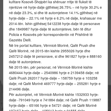
kufitare Kosovë-Shqipëri ka shënuar rritje të fluksit të
njerëzve në hyrje-dalje gjithësej 26.75% – në hyrje 30.2% e
në dalje 23.3%, si dhe të automjeteve 14.1% gjithësej në
hyrje-dalje – 22.1% në hyrje e 6.2% në dalje, krahasuar me
2014-tën. Ishin gjithësej 5412238 hyrje-dalje të personave
dhe 1849987 hyrje-dalje të automjeteve, bën të ditur
Policia e Kosovës për korrespondentin në Prishtinë të
Gazetës Dielli.
Në tre portat kufitare, Vërmicë-Morinë, Qafë Prush dhe
Qafë Morinë, në 2015-tën kishte 2955026 hyrje dhe
2457212 dalje të personave, si dhe 961827 hyrje e 888160
dalje të automjeteve.
Në 2015-tën, për personat, në Vërmicë-Morinë kishte
4680444 hyrje-dalje – 2540986 hyrje e 2139458 dalje; në
Qafë Prush 262017 hyrje-dalje – 158759 hyrje e 103258
dalje; në Qafë Morinë 469777 hyrje-dalje – 255281 hyrje e
214496 dalje.
Për automjetet, në Vërmicë-Morinë kishte 1532933 hyrje-
dalje -791049 hyrje e 741884 dalje; në Qafë Prush 119887
hyrje-dalje – 65166 hyrje e 54721 dalje; në Qafë Morinë
197167 hyrje-dalje – 105612 hyrje e 91555 dalje.