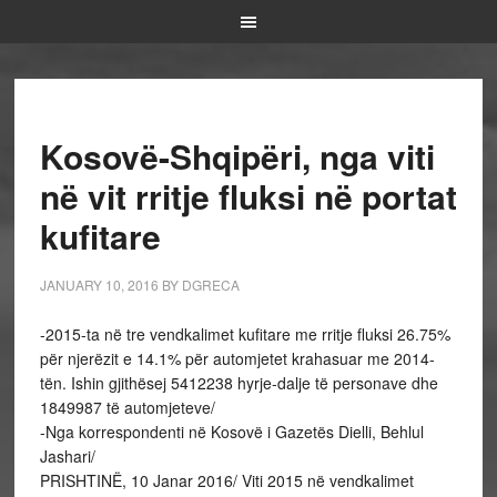
Kosovë-Shqipëri, nga viti
në vit rritje fluksi në portat
kufitare
JANUARY 10, 2016
BY
DGRECA
-2015-ta në tre vendkalimet kufitare me rritje fluksi 26.75%
për njerëzit e 14.1% për automjetet krahasuar me 2014-
tën. Ishin gjithësej 5412238 hyrje-dalje të personave dhe
1849987 të automjeteve/
-Nga korrespondenti në Kosovë i Gazetës Dielli, Behlul
Jashari/
PRISHTINË, 10 Janar 2016/ Viti 2015 në vendkalimet