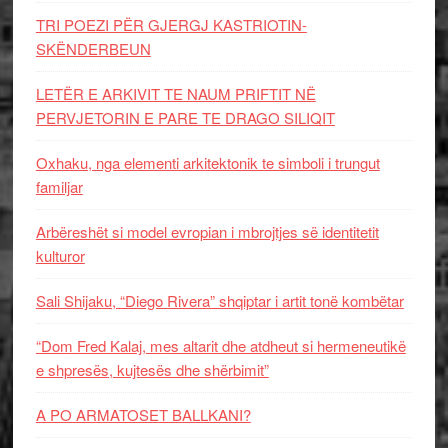
TRI POEZI PËR GJERGJ KASTRIOTIN-
SKËNDERBEUN
LETËR E ARKIVIT TE NAUM PRIFTIT NË
PERVJETORIN E PARE TE DRAGO SILIQIT
Oxhaku, nga elementi arkitektonik te simboli i trungut
familjar
Arbëreshët si model evropian i mbrojtjes së identitetit
kulturor
Sali Shijaku, “Diego Rivera” shqiptar i artit tonë kombëtar
“Dom Fred Kalaj, mes altarit dhe atdheut si hermeneutikë
e shpresës, kujtesës dhe shërbimit”
A PO ARMATOSET BALLKANI?