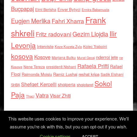
Buçpapaj
Enver Bytyci
Elmi Berisha
Ermira Babamusta
Frank
Eugjen Merlika
Fahri Xharra
shkreli
Ilir
Gezim Llojdia
Fritz radovani
Levonja
Interviste
Kolec Traboini
Keze Kozeta Zylo
kosova
Kosove
nderroi jete
Marjana Bulku
ne
Murat Gecaj
Rafaela Prifti
Rafael
Nene Tereza
Kosove
presidenti Nishani
Floqi
Raimonda Moisiu
Ramiz Lushaj
reshat kripa
Sadik Elshani
Sokol
Shefqet Kercelli
shqiperia
shqiptaret
SHBA
Paja
Vatra
Visar Zhiti
Thaci
This website uses cookies to improve your experience. We'll
assume you're ok with this, but you can opt-out if you wish.
Cookie settings
Log in
ACCEPT