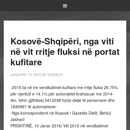
Kosovë-Shqipëri, nga viti
në vit rritje fluksi në portat
kufitare
JANUARY 10, 2016
BY
DGRECA
-2015-ta në tre vendkalimet kufitare me rritje fluksi 26.75%
për njerëzit e 14.1% për automjetet krahasuar me 2014-
tën. Ishin gjithësej 5412238 hyrje-dalje të personave dhe
1849987 të automjeteve/
-Nga korrespondenti në Kosovë i Gazetës Dielli, Behlul
Jashari/
PRISHTINË, 10 Janar 2016/ Viti 2015 në vendkalimet