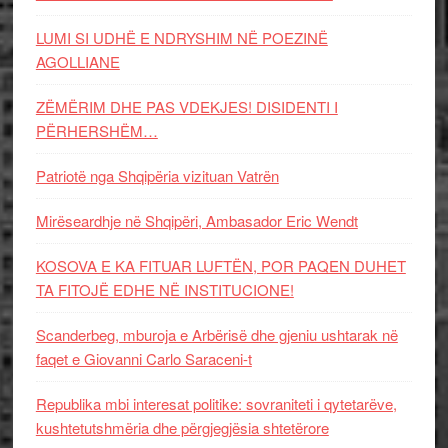
LUMI SI UDHË E NDRYSHIM NË POEZINË
AGOLLIANE
ZËMËRIM DHE PAS VDEKJES! DISIDENTI I
PËRHERSHËM…
Patriotë nga Shqipëria vizituan Vatrën
Mirëseardhje në Shqipëri, Ambasador Eric Wendt
KOSOVA E KA FITUAR LUFTËN, POR PAQEN DUHET
TA FITOJË EDHE NË INSTITUCIONE!
Scanderbeg, mburoja e Arbërisë dhe gjeniu ushtarak në
faqet e Giovanni Carlo Saraceni-t
Republika mbi interesat politike: sovraniteti i qytetarëve,
kushtetutshmëria dhe përgjegjësia shtetërore