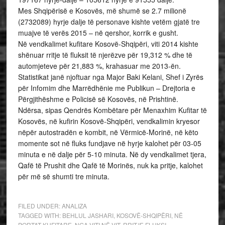
Mes Shqipërisë e Kosovës, më shumë se 2.7 milionë
(2732089) hyrje dalje të personave kishte vetëm gjatë tre
muajve të verës 2015 – në qershor, korrik e gusht.
Në vendkalimet kufitare Kosovë-Shqipëri, viti 2014 kishte
shënuar rritje të fluksit të njerëzve për 19,312 % dhe të
automjeteve për 21,883 %, krahasuar me 2013-ën.
Statistikat janë njoftuar nga Major Baki Kelani, Shef i Zyrës
për Infomim dhe Marrëdhënie me Publikun – Drejtoria e
Përgjithëshme e Policisë së Kosovës, në Prishtinë.
Ndërsa, sipas Qendrës Kombëtare për Menaxhim Kufitar të
Kosovës, në kufirin Kosovë-Shqipëri, vendkalimin kryesor
nëpër autostradën e kombit, në Vërmicë-Morinë, në këto
momente sot në fluks fundjave në hyrje kalohet për 03-05
minuta e në dalje për 5-10 minuta. Në dy vendkalimet tjera,
Qafë të Prushit dhe Qafë të Morinës, nuk ka pritje, kalohet
për më së shumti tre minuta.
FILED UNDER:
ANALIZA
TAGGED WITH:
BEHLUL JASHARI
,
KOSOVË-SHQIPËRI
,
NË
PORTAT KUFITARE
,
NGA VITI NË VIT
,
RRITJE FLUKSI