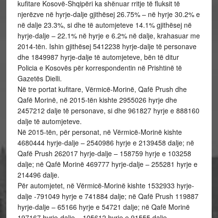
kufitare Kosovë-Shqipëri ka shënuar rritje të fluksit të
njerëzve në hyrje-dalje gjithësej 26.75% – në hyrje 30.2% e
në dalje 23.3%, si dhe të automjeteve 14.1% gjithësej në
hyrje-dalje – 22.1% në hyrje e 6.2% në dalje, krahasuar me
2014-tën. Ishin gjithësej 5412238 hyrje-dalje të personave
dhe 1849987 hyrje-dalje të automjeteve, bën të ditur
Policia e Kosovës për korrespondentin në Prishtinë të
Gazetës Dielli.
Në tre portat kufitare, Vërmicë-Morinë, Qafë Prush dhe
Qafë Morinë, në 2015-tën kishte 2955026 hyrje dhe
2457212 dalje të personave, si dhe 961827 hyrje e 888160
dalje të automjeteve.
Në 2015-tën, për personat, në Vërmicë-Morinë kishte
4680444 hyrje-dalje – 2540986 hyrje e 2139458 dalje; në
Qafë Prush 262017 hyrje-dalje – 158759 hyrje e 103258
dalje; në Qafë Morinë 469777 hyrje-dalje – 255281 hyrje e
214496 dalje.
Për automjetet, në Vërmicë-Morinë kishte 1532933 hyrje-
dalje -791049 hyrje e 741884 dalje; në Qafë Prush 119887
hyrje-dalje – 65166 hyrje e 54721 dalje; në Qafë Morinë
197167 hyrje-dalje – 105612 hyrje e 91555 dalje.