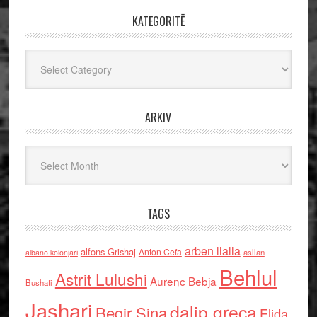
KATEGORITË
Kategoritë
ARKIV
Arkiv
TAGS
arben llalla
alfons Grishaj
Anton Cefa
asllan
albano kolonjari
Behlul
Astrit Lulushi
Aurenc Bebja
Bushati
Jashari
dalip greca
Beqir Sina
Elida