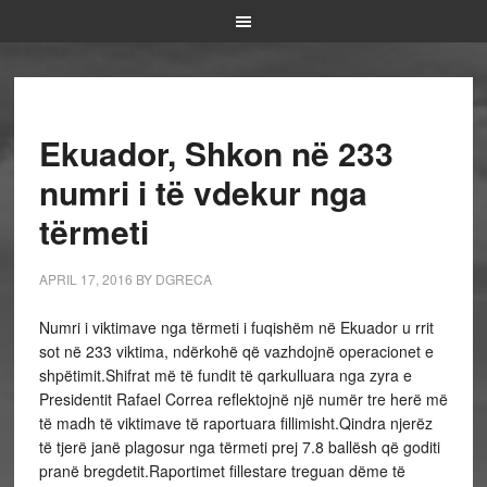
Ekuador, Shkon në 233
numri i të vdekur nga
tërmeti
APRIL 17, 2016
BY
DGRECA
Numri i viktimave nga tërmeti i fuqishëm në Ekuador u rrit
sot në 233 viktima, ndërkohë që vazhdojnë operacionet e
shpëtimit.Shifrat më të fundit të qarkulluara nga zyra e
Presidentit Rafael Correa reflektojnë një numër tre herë më
të madh të viktimave të raportuara fillimisht.Qindra njerëz
të tjerë janë plagosur nga tërmeti prej 7.8 ballësh që goditi
pranë bregdetit.Raportimet fillestare treguan dëme të