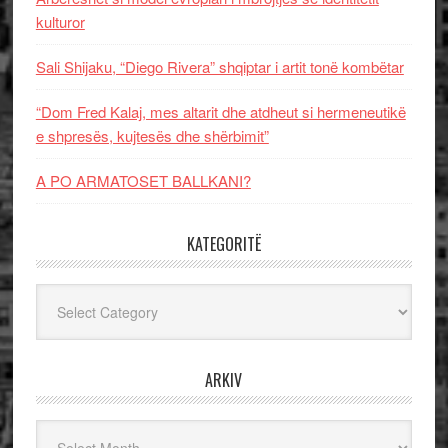
kulturor
Sali Shijaku, “Diego Rivera” shqiptar i artit tonë kombëtar
“Dom Fred Kalaj, mes altarit dhe atdheut si hermeneutikë
e shpresës, kujtesës dhe shërbimit”
A PO ARMATOSET BALLKANI?
KATEGORITË
Kategoritë
ARKIV
Arkiv