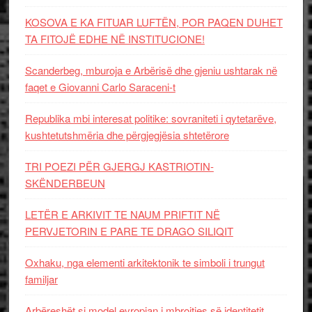
KOSOVA E KA FITUAR LUFTËN, POR PAQEN DUHET
TA FITOJË EDHE NË INSTITUCIONE!
Scanderbeg, mburoja e Arbërisë dhe gjeniu ushtarak në
faqet e Giovanni Carlo Saraceni-t
Republika mbi interesat politike: sovraniteti i qytetarëve,
kushtetutshmëria dhe përgjegjësia shtetërore
TRI POEZI PËR GJERGJ KASTRIOTIN-
SKËNDERBEUN
LETËR E ARKIVIT TE NAUM PRIFTIT NË
PERVJETORIN E PARE TE DRAGO SILIQIT
Oxhaku, nga elementi arkitektonik te simboli i trungut
familjar
Arbëreshët si model evropian i mbrojtjes së identitetit