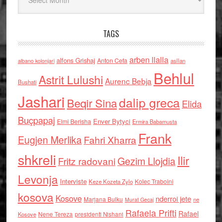
TAGS
arben llalla
alfons Grishaj
Anton Cefa
asllan
albano kolonjari
Behlul
Astrit Lulushi
Aurenc Bebja
Bushati
Jashari
dalip greca
Beqir Sina
Elida
Buçpapaj
Enver Bytyci
Elmi Berisha
Ermira Babamusta
Frank
Eugjen Merlika
Fahri Xharra
shkreli
Ilir
Gezim Llojdia
Fritz radovani
Levonja
Interviste
Kolec Traboini
Keze Kozeta Zylo
kosova
Kosove
nderroi jete
Marjana Bulku
ne
Murat Gecaj
Rafaela Prifti
Rafael
Nene Tereza
Kosove
presidenti Nishani