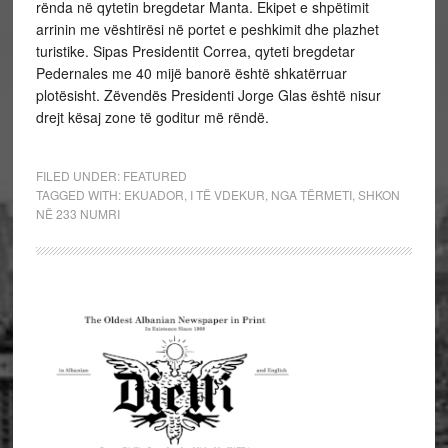
rënda në qytetin bregdetar Manta. Ekipet e shpëtimit
arrinin me vështirësi në portet e peshkimit dhe plazhet
turistike. Sipas Presidentit Correa, qyteti bregdetar
Pedernales me 40 mijë banorë është shkatërruar
plotësisht. Zëvendës Presidenti Jorge Glas është nisur
drejt kësaj zone të goditur më rëndë.
FILED UNDER:
FEATURED
TAGGED WITH:
EKUADOR
,
I TË VDEKUR
,
NGA TËRMETI
,
SHKON
NË 233 NUMRI