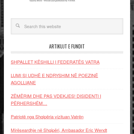
ARTIKUJT E FUNDIT
SHPALLET KËSHILLI I FEDERATËS VATRA
LUMI SI UDHË E NDRYSHIM NË POEZINË
AGOLLIANE
ZËMËRIM DHE PAS VDEKJES! DISIDENTI I
PËRHERSHËM…
Patriotë nga Shqipëria vizituan Vatrën
Mirëseardhje në Shqipëri, Ambasador Eric Wendt