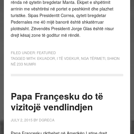
rënda në qytetin bregdetar Manta. Ekipet e shpëtimit
arrinin me vështirësi në portet e peshkimit dhe plazhet
turistike. Sipas Presidentit Correa, qyteti bregdetar
Pedernales me 40 mijë banorë është shkatërruar
plotësisht. Zëvendës Presidenti Jorge Glas është nisur
drejt kësaj zone të goditur më rëndë.
FILED UNDER:
FEATURED
TAGGED WITH:
EKUADOR
,
I TË VDEKUR
,
NGA TËRMETI
,
SHKON
NË 233 NUMRI
Papa Françesku do të
vizitojë vendlindjen
JULY 2, 2015
BY
DGRECA
Papa Françesku rikthehet në Amerikën Latine drejt