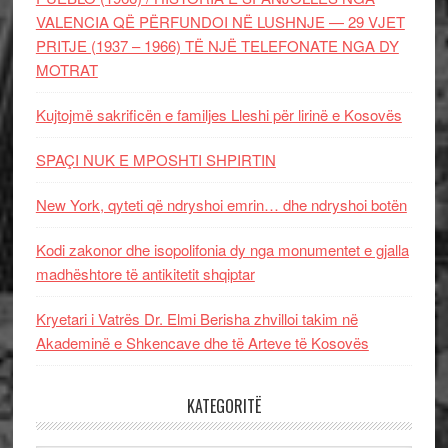
VALENCIA QË PËRFUNDOI NË LUSHNJE — 29 VJET
PRITJE (1937 – 1966) TË NJË TELEFONATE NGA DY
MOTRAT
Kujtojmë sakrificën e familjes Lleshi për lirinë e Kosovës
SPAÇI NUK E MPOSHTI SHPIRTIN
New York, qyteti që ndryshoi emrin… dhe ndryshoi botën
Kodi zakonor dhe isopolifonia dy nga monumentet e gjalla
madhështore të antikitetit shqiptar
Kryetari i Vatrës Dr. Elmi Berisha zhvilloi takim në
Akademinë e Shkencave dhe të Arteve të Kosovës
KATEGORITË