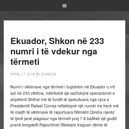
Ekuador, Shkon në 233
numri i të vdekur nga
tërmeti
APRIL 17, 2016
BY
DGRECA
Numri i viktimave nga tërmeti i fuqishëm në Ekuador u rrit
sot në 233 viktima, ndërkohë që vazhdojnë operacionet e
shpëtimit.Shifrat më të fundit të qarkulluara nga zyra e
Presidentit Rafael Correa reflektojnë një numër tre herë më
të madh të viktimave të raportuara fillimisht.Qindra njerëz
të tjerë janë plagosur nga tërmeti prej 7.8 ballësh që goditi
pranë bregdetit.Raportimet fillestare treguan dëme të