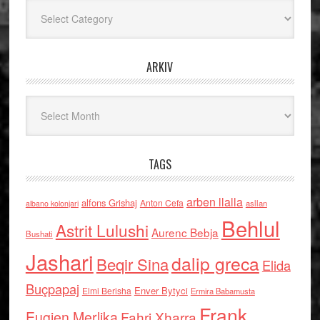
Kategoritë
ARKIV
Arkiv
TAGS
arben llalla
alfons Grishaj
Anton Cefa
asllan
albano kolonjari
Behlul
Astrit Lulushi
Aurenc Bebja
Bushati
Jashari
dalip greca
Beqir Sina
Elida
Buçpapaj
Enver Bytyci
Elmi Berisha
Ermira Babamusta
Frank
Eugjen Merlika
Fahri Xharra