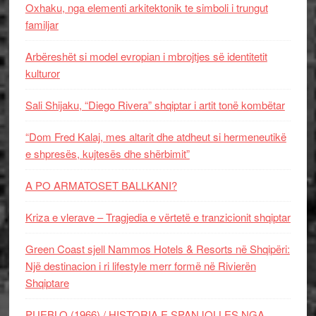
Oxhaku, nga elementi arkitektonik te simboli i trungut
familjar
Arbëreshët si model evropian i mbrojtjes së identitetit
kulturor
Sali Shijaku, “Diego Rivera” shqiptar i artit tonë kombëtar
“Dom Fred Kalaj, mes altarit dhe atdheut si hermeneutikë
e shpresës, kujtesës dhe shërbimit”
A PO ARMATOSET BALLKANI?
Kriza e vlerave – Tragjedia e vërtetë e tranzicionit shqiptar
Green Coast sjell Nammos Hotels & Resorts në Shqipëri:
Një destinacion i ri lifestyle merr formë në Rivierën
Shqiptare
PUEBLO (1966) / HISTORIA E SPANJOLLES NGA