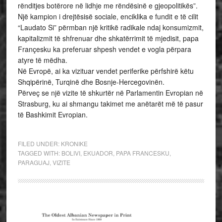
rënditjes botërore në lidhje me rëndësinë e gjeopolitikës”.
Një kampion i drejtësisë sociale, enciklika e fundit e të cilit
“Laudato Si” përmban një kritikë radikale ndaj konsumizmit,
kapitalizmit të shfrenuar dhe shkatërrimit të mjedisit, papa
Françesku ka preferuar shpesh vendet e vogla përpara
atyre të mëdha.
Në Evropë, ai ka vizituar vendet periferike përfshirë këtu
Shqipërinë, Turqinë dhe Bosnje-Hercegovinën.
Përveç se një vizite të shkurtër në Parlamentin Evropian në
Strasburg, ku ai shmangu takimet me anëtarët më të pasur
të Bashkimit Evropian.
FILED UNDER:
KRONIKE
TAGGED WITH:
BOLIVI
,
EKUADOR
,
PAPA FRANCESKU
,
PARAGUAJ
,
VIZITE