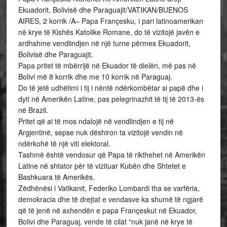
Ekuadorit, Bolivisë dhe Paraguajit/VATIKAN/BUENOS
AIRES, 2 korrik /A– Papa Françesku, i pari latinoamerikan
në krye të Kishës Katolike Romane, do të vizitojë javën e
ardhshme vendlindjen në një turne përmes Ekuadorit,
Bolivisë dhe Paraguajit.
Papa pritet të mbërrijë në Ekuador të dielën, më pas në
Bolivi më 8 korrik dhe me 10 korrik në Paraguaj.
Do të jetë udhëtimi i tij i nëntë ndërkombëtar si papë dhe i
dyti në Amerikën Latine, pas pelegrinazhit të tij të 2013-ës
në Brazil.
Pritet që ai të mos ndalojë në vendlindjen e tij në
Argjentinë, sepse nuk dëshiron ta vizitojë vendin në
ndërkohë të një viti elektoral.
Tashmë është vendosur që Papa të rikthehet në Amerikën
Latine në shtator për të vizituar Kubën dhe Shtetet e
Bashkuara të Amerikës.
Zëdhënësi i Vatikanit, Federiko Lombardi tha se varfëria,
demokracia dhe të drejtat e vendasve ka shumë të ngjarë
që të jenë në axhendën e papa Françeskut në Ekuador,
Bolivi dhe Paraguaj, vende të cilat “nuk janë në krye të