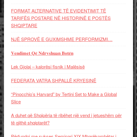
FORMAT ALTERNATIVE TË EVIDENTIMIT TË
TARIFËS POSTARE NË HISTORINË E POSTËS
SHQIPTARE
NJË SPROVË E GUXIMSHME PERFORMIZMI…
𝐕𝐞𝐧𝐝𝐢𝐦𝐞𝐭 𝐐𝐞̈ 𝐍𝐝𝐫𝐲𝐬𝐡𝐮𝐚𝐧 𝐁𝐨𝐭𝐞̈𝐧
Lek Gjolaj – kalorësi fisnik i Malësisë
FEDERATA VATRA SHPALLË KRYESINË
“Pinocchio’s Harvard” by Tertini Set to Make a Global
Slice
A duhet që Shqipëria të ribëhet një vend i jetueshëm për
të gjithë shqiptarët?
Përfundoi me sukses Seminari XIX Mbarëkombëtar i