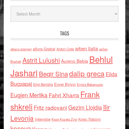
Arkiv
TAGS
arben llalla
alfons Grishaj
Anton Cefa
asllan
albano kolonjari
Behlul
Astrit Lulushi
Aurenc Bebja
Bushati
Jashari
dalip greca
Beqir Sina
Elida
Buçpapaj
Enver Bytyci
Elmi Berisha
Ermira Babamusta
Frank
Eugjen Merlika
Fahri Xharra
shkreli
Ilir
Gezim Llojdia
Fritz radovani
Levonja
Interviste
Kolec Traboini
Keze Kozeta Zylo
kosova