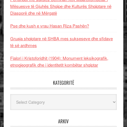
Mësuesve të Gjuhës Shqipe dhe Kulturës Shqiptare në
Diasporë dhe në Mërgatë
Pse dhe kush e vrau Hasan Riza Pashën?
Gruaja shqiptare në SHBA mes sukseseve dhe sfidave
të së ardhmes
Fjalori i Kristoforidhit (1904): Monument leksikografik,
etnogjeografik dhe i identitetit kombëtar shqiptar
KATEGORITË
Kategoritë
ARKIV