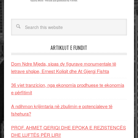
ARTIKUJT E FUNDIT
Dom Ndre Mjeda, sipas dy figurave monumentale të
letrave shqipe, Ernest Koliqit dhe At Gjergj Fishta
36 vjet tranzicion, nga ekonomia prodhuese te ekonomia
e përfitimit
A ndihmon krijimtaria në zbulimin e potencialeve të
fshehura?
PROF. AHMET QERIQI DHE EPOKA E REZISTENCЁS
DHE LUFTЁS PЁR LIRI!