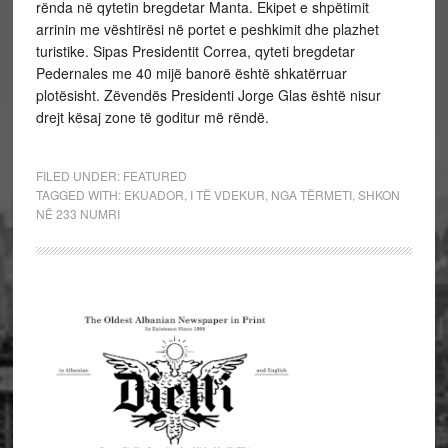
rënda në qytetin bregdetar Manta. Ekipet e shpëtimit
arrinin me vështirësi në portet e peshkimit dhe plazhet
turistike. Sipas Presidentit Correa, qyteti bregdetar
Pedernales me 40 mijë banorë është shkatërruar
plotësisht. Zëvendës Presidenti Jorge Glas është nisur
drejt kësaj zone të goditur më rëndë.
FILED UNDER:
FEATURED
TAGGED WITH:
EKUADOR
,
I TË VDEKUR
,
NGA TËRMETI
,
SHKON
NË 233 NUMRI