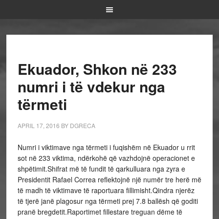
Ekuador, Shkon në 233
numri i të vdekur nga
tërmeti
APRIL 17, 2016
BY
DGRECA
Numri i viktimave nga tërmeti i fuqishëm në Ekuador u rrit
sot në 233 viktima, ndërkohë që vazhdojnë operacionet e
shpëtimit.Shifrat më të fundit të qarkulluara nga zyra e
Presidentit Rafael Correa reflektojnë një numër tre herë më
të madh të viktimave të raportuara fillimisht.Qindra njerëz
të tjerë janë plagosur nga tërmeti prej 7.8 ballësh që goditi
pranë bregdetit.Raportimet fillestare treguan dëme të