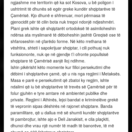
ngjashme me territorin që ka sot Kosova, u bë poligon i
ushtrimit të dhunës së egër greke kundër shqiptarëve të
Çamërisë. Kjo dhunë e shfrenuar, mori përmasa të
gjenocidit për të cilin bota nuk tregoi ndonjë ndjeshmëri.
Plani grek ishte që shqiptarët ortodoksë të asimiloheshin
ndërsa ata myslimanë të dëboheshin jashtë Greqisë ose të
shfaroseshin në çfarëdo forme. Në këto rrethana të
vështira, shteti i sapokrijuar shqiptar, i cili pothuaj nuk
funksiononte, nuk qe në gjendje t’i ofronte popullsisë
shqiptare të Çamërisë asnjë lloj ndihme.
Ishin pikërisht këto momente kur filloi persekutimi dhe
dëbimi i shqiptarëve çamë, që u nis nga regjimi i Metaksës.
Masa e parë e persekutimit që zbatoi ky regjim, ishte
ndalimi që iu bë shqiptarëve të trevës së Çamërisë për të
folur gjuhën e tyre amtare në ambientet publike dhe
private. Regjimi i Athinës, lejoi bandat e kriminelëve grekë
të vepronin sipas dëshirës në rajonet shqiptare. Banda
paramilitare, që u dallua më së shumti kundër shqiptarëve
të pambrojtur, ishte ajo e Deli Janakisit, e cila plaçkiti,
dhunoi dhe vrau një numër të madh të banorëve, të më