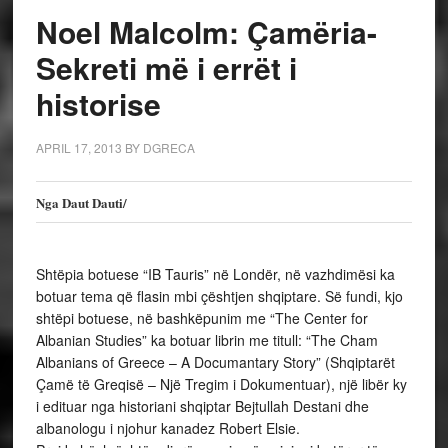
Noel Malcolm: Çamëria-
Sekreti më i errët i
historise
APRIL 17, 2013
BY
DGRECA
Nga Daut Dauti/
Shtëpia botuese “IB Tauris” në Londër, në vazhdimësi ka
botuar tema që flasin mbi çështjen shqiptare. Së fundi, kjo
shtëpi botuese, në bashkëpunim me “The Center for
Albanian Studies” ka botuar librin me titull: “The Cham
Albanians of Greece – A Documantary Story” (Shqiptarët
Çamë të Greqisë – Një Tregim i Dokumentuar), një libër ky
i edituar nga historiani shqiptar Bejtullah Destani dhe
albanologu i njohur kanadez Robert Elsie.