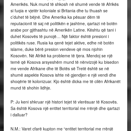
Amerikës. Nuk mund të shkosh në shumë vende të Afrikës
si fuqia e vjetër koloniale si Britania dhe tu thuash se
c’duhet të bëjnë. Dhe Amerika ka pësuar dëm të
reputacionit të saj në politikën e jashtme, qartazi në botën
arabe por gjithashtu në Amerikën Latine. Kështu që tani i
duhet Kosovës të punojë… Një faktor është presioni i
politikës ruse. Rusia ka qenë tejet aktive, edhe në botën
islame, duke bërë presion vendeve që mos njohin
Kosovën. Në Afrikë ka probleme të tjera. Mendoj se një
temë që Kosova arsyeshëm mund të nënvizojë ku bisedon
me vende Afrikane dhe të Botës së Tretë është se në
shumë aspekte Kosova ishte në gjendjen e një vendi dhe
shoqërie të kolonizuar. Kjo është dicka me të cilën Afrikanët
mund të shohin lidhje.
P: Ju keni shkruar një histori tejet të vlerësuar të Kosovës.
Sa është Kosova një entitet territorial me rrënjë dhe qartazi
i dalluar?
N.M.: Varet cfarë kupton me “entitet territorial me rrënjë