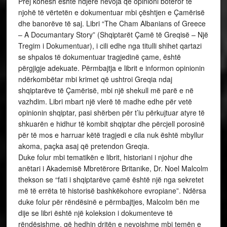
Prej kohësh është ndjerë nevoja që opinioni botëror të
njohë të vërtetën e dokumentuar mbi çështjen e Çamërisë
dhe banorëve të saj. Libri “The Cham Albanians of Greece
– A Documantary Story” (Shqiptarët Çamë të Greqisë – Një
Tregim i Dokumentuar), i cili edhe nga titulli shihet qartazi
se shpalos të dokumentuar tragjedinë çame, është
përgjigje adekuate. Përmbajtja e librit e informon opinionin
ndërkombëtar mbi krimet që ushtroi Greqia ndaj
shqiptarëve të Çamërisë, mbi një shekull më parë e në
vazhdim. Libri mbart një vlerë të madhe edhe për vetë
opinionin shqiptar, pasi shërben për t’iu përkujtuar atyre të
shkuarën e hidhur të kombit shqiptar dhe përcjell porosinë
për të mos e harruar këtë tragjedi e cila nuk është mbyllur
akoma, paçka asaj që pretendon Greqia.
Duke folur mbi tematikën e librit, historiani i njohur dhe
anëtari i Akademisë Mbretërore Britanike, Dr. Noel Malcolm
thekson se “fati i shqiptarëve çamë është një nga sekretet
më të errëta të historisë bashkëkohore evropiane”. Ndërsa
duke folur për rëndësinë e përmbajtjes, Malcolm bën me
dije se libri është një koleksion i dokumenteve të
rëndësishme, që hedhin dritën e nevojshme mbi temën e