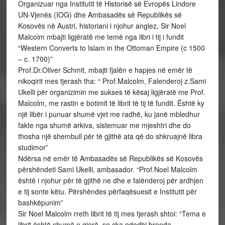
Organizuar nga Institutit të Historisë së Evropës Lindore
UN-Vjenës (IOG) dhe Ambasadës së Republikës së
Kosovës në Austri, historiani i njohur anglez, Sir Noel
Malcolm mbajti ligjëratë me temë nga libri i tij i fundit
“Western Converts to Islam in the Ottoman Empire (c 1500
– c. 1700)”
Prof.Dr.Oliver Schmit, mbajti fjalën e hapjes në emër të
nikoqirit mes tjerash tha: “ Prof.Malcolm, Falenderoj z.Sami
Ukelli për organizimin me sukses të kësaj ligjëratë me Prof.
Malcolm, me rastin e botimit të librit të tij të fundit. Është ky
një libër i punuar shumë vjet me radhë, ku janë mbledhur
fakte nga shumë arkiva, sistemuar me mjeshtri dhe do
thosha një shembull për të gjithë ata që do shkruajnë libra
studimor”
Ndërsa në emër të Ambasadës së Republikës së Kosovës
përshëndeti Sami Ukelli, ambasador. “Prof.Noel Malcolm
është i njohur për të gjithë ne dhe e falënderoj për ardhjen
e tij sonte këtu. Përshëndes përfaqësuesit e Institutit për
bashkëpunim”
Sir Noel Malcolm rreth librit të tij mes tjerash shtoi: “Tema e
librit është shumë e gjerë, se çka ndodhi brenda