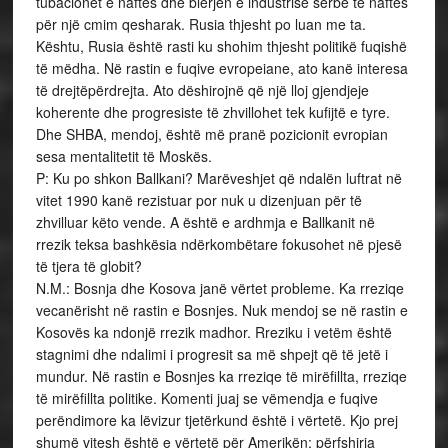
tubacionet e naftës dhe blerjen e industrisë serbe të naftës
për një cmim qesharak. Rusia thjesht po luan me ta.
Kështu, Rusia është rasti ku shohim thjesht politikë fuqishë
të mëdha. Në rastin e fuqive evropeiane, ato kanë interesa
të drejtëpërdrejta. Ato dëshirojnë që një lloj gjendjeje
koherente dhe progresiste të zhvillohet tek kufijtë e tyre.
Dhe SHBA, mendoj, është më pranë pozicionit evropian
sesa mentalitetit të Moskës.
P: Ku po shkon Ballkani? Marëveshjet që ndalën luftrat në
vitet 1990 kanë rezistuar por nuk u dizenjuan për të
zhvilluar këto vende. A është e ardhmja e Ballkanit në
rrezik teksa bashkësia ndërkombëtare fokusohet në pjesë
të tjera të globit?
N.M.: Bosnja dhe Kosova janë vërtet probleme. Ka rreziqe
vecanërisht në rastin e Bosnjes. Nuk mendoj se në rastin e
Kosovës ka ndonjë rrezik madhor. Rreziku i vetëm është
stagnimi dhe ndalimi i progresit sa më shpejt që të jetë i
mundur. Në rastin e Bosnjes ka rreziqe të mirëfillta, rreziqe
të mirëfillta politike. Komenti juaj se vëmendja e fuqive
perëndimore ka lëvizur tjetërkund është i vërtetë. Kjo prej
shumë vitesh është e vërtetë për Amerikën; përfshirja