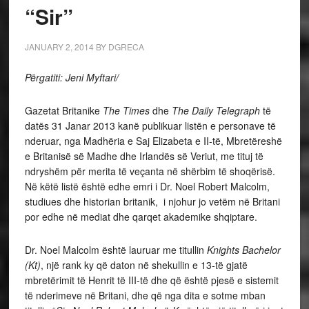
“Sir”
JANUARY 2, 2014
BY
DGRECA
Përgatiti: Jeni Myftari/
Gazetat Britanike
The Times
dhe
The Daily
Telegraph
të
datës 31 Janar 2013 kanë publikuar listën e personave të
nderuar, nga Madhëria e Saj Elizabeta e II-të, Mbretëreshë
e Britanisë së Madhe dhe Irlandës së Veriut, me tituj të
ndryshëm për merita të veçanta në shërbim të shoqërisë.
Në këtë listë është edhe emri i Dr. Noel Robert Malcolm,
studiues dhe historian britanik, i njohur jo vetëm në Britani
por edhe në mediat dhe qarqet akademike shqiptare.
Dr. Noel Malcolm është lauruar me titullin
Knights Bachelor
(Kt)
, një rank ky që daton në shekullin e 13-të gjatë
mbretërimit të Henrit të III-të dhe që është pjesë e sistemit
të nderimeve në Britani, dhe që nga dita e sotme mban