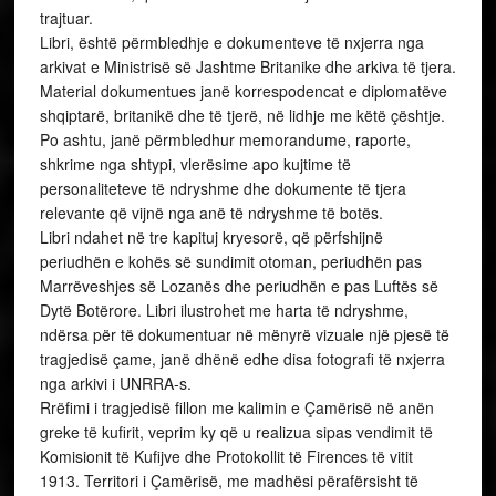
trajtuar.
Libri, është përmbledhje e dokumenteve të nxjerra nga
arkivat e Ministrisë së Jashtme Britanike dhe arkiva të tjera.
Material dokumentues janë korrespodencat e diplomatëve
shqiptarë, britanikë dhe të tjerë, në lidhje me këtë çështje.
Po ashtu, janë përmbledhur memorandume, raporte,
shkrime nga shtypi, vlerësime apo kujtime të
personaliteteve të ndryshme dhe dokumente të tjera
relevante që vijnë nga anë të ndryshme të botës.
Libri ndahet në tre kapituj kryesorë, që përfshijnë
periudhën e kohës së sundimit otoman, periudhën pas
Marrëveshjes së Lozanës dhe periudhën e pas Luftës së
Dytë Botërore. Libri ilustrohet me harta të ndryshme,
ndërsa për të dokumentuar në mënyrë vizuale një pjesë të
tragjedisë çame, janë dhënë edhe disa fotografi të nxjerra
nga arkivi i UNRRA-s.
Rrëfimi i tragjedisë fillon me kalimin e Çamërisë në anën
greke të kufirit, veprim ky që u realizua sipas vendimit të
Komisionit të Kufijve dhe Protokollit të Firences të vitit
1913. Territori i Çamërisë, me madhësi përafërsisht të