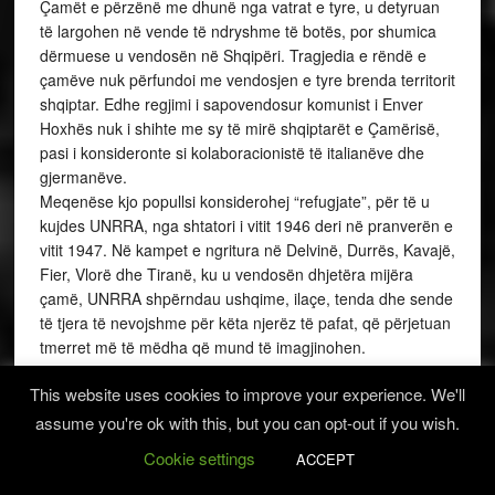
Çamët e përzënë me dhunë nga vatrat e tyre, u detyruan
të largohen në vende të ndryshme të botës, por shumica
dërmuese u vendosën në Shqipëri. Tragjedia e rëndë e
çamëve nuk përfundoi me vendosjen e tyre brenda territorit
shqiptar. Edhe regjimi i sapovendosur komunist i Enver
Hoxhës nuk i shihte me sy të mirë shqiptarët e Çamërisë,
pasi i konsideronte si kolaboracionistë të italianëve dhe
gjermanëve.
Meqenëse kjo popullsi konsiderohej “refugjate”, për të u
kujdes UNRRA, nga shtatori i vitit 1946 deri në pranverën e
vitit 1947. Në kampet e ngritura në Delvinë, Durrës, Kavajë,
Fier, Vlorë dhe Tiranë, ku u vendosën dhjetëra mijëra
çamë, UNRRA shpërndau ushqime, ilaçe, tenda dhe sende
të tjera të nevojshme për këta njerëz të pafat, që përjetuan
tmerret më të mëdha që mund të imagjinohen.
Që prej asaj kohe e në vazhdim, të gjitha qeveritë greke e
This website uses cookies to improve your experience. We'll
kanë injoruar këtë tragjedi me përmasa të gjenocidit, që iu
shkaktuan çamëve. Athina asnjëherë nuk është pajtuar që
assume you're ok with this, but you can opt-out if you wish.
të hapë çështjen çame dhe të përgjigjet pse e privuan nga
Cookie settings
ACCEPT
shtetësia greke këtë popullsi vendëse, me kombësi
shqiptare. Asnjëherë grekët nuk dhanë përgjigje pse ua