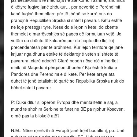
jashtëzakonisht të mëdhaja në atë kohë. Tashmë, shumica
ë këtyre fuqive janë zhdukur… por qeveritë e Perëndimit
kanë fuqinë themeltare për të thënë se kurrë nuk do
pranojnë Republikën Srpska si shtet i pavarur. Këtu është
në lojë prestigji i tyre. Nëse do e lejonin këtë, do cbënte
themelet e marrëveshjes së paqes që formuluan vetë. Jo
vetëm do cbënte të kaluarën por do hapte dhe lloj lloj
precendentësh për të ardhmen. Kur lejon territore që janë
krijuar nga dhuna etnike të deklarojnë veten si shtete të
pavarura, cfarë ndodh? Cfarë ndodh nëse një minoritet
etnik në Maqedoni përqafon dhunën? Kjo është kutia e
Pandorës dhe Perëndimi e di këtë. Për këtë arsye ata
duhet të jenë totalisht të qartë se Republika Srpska nuk do
bëhet shtet i pavarur.
P: Duke ditur si operon Evropa dhe mentalitetin e saj, a
mund të shohim Serbinë të futet në BE pa njohur Kosovën,
e më pas ta bllokojë atë?
N.M.: Nëse njerëzit në Evropë janë tejet budallenj, po. Unë