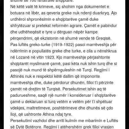
shumë se 100 fshatrave shqiptare.
Në këtë valë të krimeve, siç shohim nga dokumentet e
botuara në libër, as qeveria greke nuk ndenji duarkryq. Ajo
urdhëroi shpronësimin e shqiptarëve çamë duke
shfrytëzuar si pretekst reformën agrare. Çamët e pabindur
dhe udhëheqësit e tyre u dërguan nëpër kampe
përqendrimi, që ekzistonin në shumë vende të Greqisë.
Pas luftës greko-turke (1919-1922) pasoi marrëveshja për
ndërrimin e popullatës greke dhe turke, e cila u nënshkrua
në Lozanë në vitin 1923. Kjo marrëveshje përjashtonte
shqiptarët myslimanë çamë, pasi këta nuk ishin turq dhe si
pasojë nuk mund të shpërnguleshin në Turqi. Regjimi i
Athinës nuk e respektoi këtë dallim që impononte
marrëveshja dhe, duke përdorur dhunën, filloi t’i përzinte
çamët në drejtim të Turqisë. Persekutimet ishin aq të
padurueshme, saqë një numër i konsideruar i shqiptarëve
çamë u deklaruan si turq vetëm e vetëm për t’i shpëtuar
vdekjes, maltretimeve, poshtërimeve dhe dhunës së çdo
lloji, që ushtronte Athina ndaj tyre.
Persekutimi vazhdoi dhe arriti kulmin me mbarimin e Luftës
së Dytë Botërore. Regjimi i atëhershëm grek filloi vrasjen