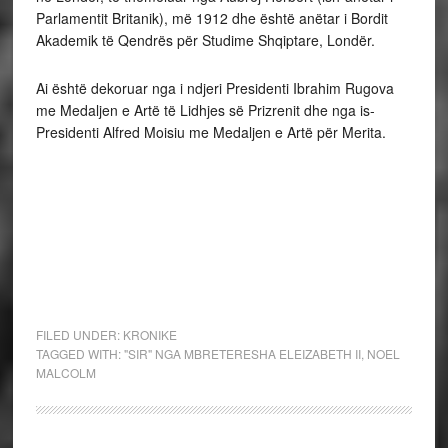
Parlamentit Britanik), më 1912 dhe është anëtar i Bordit
Akademik të Qendrës për Studime Shqiptare, Londër.
Ai është dekoruar nga i ndjeri Presidenti Ibrahim Rugova
me Medaljen e Artë të Lidhjes së Prizrenit dhe nga is-
Presidenti Alfred Moisiu me Medaljen e Artë për Merita.
FILED UNDER:
KRONIKE
TAGGED WITH:
"SIR" NGA MBRETERESHA ELEIZABETH II
,
NOEL
MALCOLM