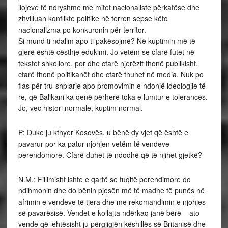
llojeve të ndryshme me mitet nacionaliste përkatëse dhe
zhvilluan konflikte politike në terren sepse këto
nacionalizma po konkuronin për territor.
Si mund ti ndalim apo ti pakësojmë? Në kuptimin më të
gjerë është cësthje edukimi. Jo vetëm se cfarë futet në
tekstet shkollore, por dhe cfarë njerëzit thonë publikisht,
cfarë thonë politikanët dhe cfarë thuhet në media. Nuk po
flas për tru-shplarje apo promovimin e ndonjë ideologjie të
re, që Ballkani ka qenë përherë toka e lumtur e tolerancës.
Jo, vec histori normale, kuptim normal.
P: Duke ju kthyer Kosovës, u bënë dy vjet që është e
pavarur por ka patur njohjen vetëm të vendeve
perendomore. Cfarë duhet të ndodhë që të njihet gjetkë?
N.M.: Fillimisht ishte e qartë se fuqitë perendimore do
ndihmonin dhe do bënin pjesën më të madhe të punës në
afrimin e vendeve të tjera dhe me rekomandimin e njohjes
së pavarësisë. Vendet e kollajta ndërkaq janë bërë – ato
vende që lehtësisht ju përgjigjën këshillës së Britanisë dhe