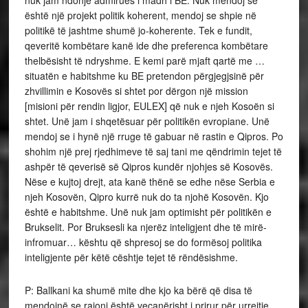
nuk jam ndonjë admirues i madh i BE. Nuk mendoj se
është një projekt politik koherent, mendoj se shpie në
politikë të jashtme shumë jo-koherente. Tek e fundit,
qeveritë kombëtare kanë ide dhe preferenca kombëtare
thelbësisht të ndryshme. E kemi parë mjaft qartë me …
situatën e habitshme ku BE pretendon përgjegjsinë për
zhvillimin e Kosovës si shtet por dërgon një mission
[misioni për rendin ligjor, EULEX] që nuk e njeh Kosoën si
shtet. Unë jam i shqetësuar për politikën evropiane. Unë
mendoj se i hynë një rruge të gabuar në rastin e Qipros. Po
shohim një prej rjedhimeve të saj tani me qëndrimin tejet të
ashpër të qeverisë së Qipros kundër njohjes së Kosovës.
Nëse e kujtoj drejt, ata kanë thënë se edhe nëse Serbia e
njeh Kosovën, Qipro kurrë nuk do ta njohë Kosovën. Kjo
është e habitshme. Unë nuk jam optimisht për politikën e
Brukselit. Por Bruksesli ka njerëz inteligjent dhe të mirë-
infromuar… kështu që shpresoj se do formësoj politika
inteligjente për këtë cështje tejet të rëndësishme.
P: Ballkani ka shumë mite dhe kjo ka bërë që disa të
mendojnë se rajoni është vecanërisht i prirur për urrejtje