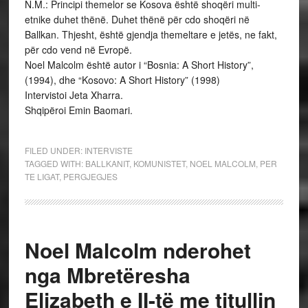
N.M.: Principi themelor se Kosova është shoqëri multi-
etnike duhet thënë. Duhet thënë për cdo shoqëri në
Ballkan. Thjesht, është gjendja themeltare e jetës, ne fakt,
për cdo vend në Evropë.
Noel Malcolm është autor i “Bosnia: A Short History”,
(1994), dhe “Kosovo: A Short History” (1998)
Intervistoi Jeta Xharra.
Shqipëroi Emin Baomari.
FILED UNDER:
INTERVISTE
TAGGED WITH:
BALLKANIT
,
KOMUNISTET
,
NOEL MALCOLM
,
PER
TE LIGAT
,
PERGJEGJES
Noel Malcolm nderohet
nga Mbretëresha
Elizabeth e II-të me titullin