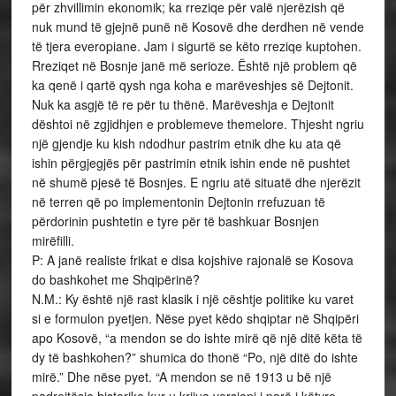
për zhvillimin ekonomik; ka rreziqe për valë njerëzish që
nuk mund të gjejnë punë në Kosovë dhe derdhen në vende
të tjera everopiane. Jam i sigurtë se këto rreziqe kuptohen.
Rreziqet në Bosnje janë më serioze. Është një problem që
ka qenë i qartë qysh nga koha e marëveshjes së Dejtonit.
Nuk ka asgjë të re për tu thënë. Marëveshja e Dejtonit
dështoi në zgjidhjen e problemeve themelore. Thjesht ngriu
një gjendje ku kish ndodhur pastrim etnik dhe ku ata që
ishin përgjegjës për pastrimin etnik ishin ende në pushtet
në shumë pjesë të Bosnjes. E ngriu atë situatë dhe njerëzit
në terren që po implementonin Dejtonin rrefuzuan të
përdorinin pushtetin e tyre për të bashkuar Bosnjen
mirëfilli.
P: A janë realiste frikat e disa kojshive rajonalë se Kosova
do bashkohet me Shqipërinë?
N.M.: Ky është një rast klasik i një cështje politike ku varet
si e formulon pyetjen. Nëse pyet këdo shqiptar në Shqipëri
apo Kosovë, “a mendon se do ishte mirë që një ditë këta të
dy të bashkohen?” shumica do thonë “Po, një ditë do ishte
mirë.” Dhe nëse pyet. “A mendon se në 1913 u bë një