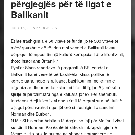
përgjegjës për të ligat e
Ballkanit
JULY 18, 2015
BY
DGRECA
Është trashigimia e 50 viteve të fundit, jo të 500 viteve të
mëpërparshme që rëndon mbi vendet e Ballkanit teksa
përpiqen të mposhtin një kulturë korrupsioni dhe klientizmit,
thotë historianit Britanik./
Pyetje: Sipas raporteve të progresit të BE, vendet e
Ballkanit kanë vese të përbashkëta: klasa politike të
korruptuara, nepotism, klane, bashkpunim me krimin e
organizuar dhe mos-funksionimi i rendit ligjor. A janë këto
sjellje të përcaktuara nga e kaluara jonë? Për shembull,
tendenca drejt klientizmi dhe krimit të organizaur në Italinë
e jugut përshkruhet nganjëherë si trashigimi e sundimit
Norman dhe Burbon.
N.M.: Si historian habitem të degjoj se faji për Mafien i vihet
sundimit Norman! Kjo është të shkosh mbrapsht gjer në
Mesjetë. Historia lë gjurmë në shoqëri nganjëherë në