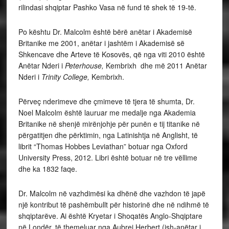
rilindasi shqiptar Pashko Vasa në fund të shek të 19-të.
Po kështu Dr. Malcolm është bërë anëtar i Akademisë
Britanike me 2001, anëtar i jashtëm i Akademisë së
Shkencave dhe Arteve të Kosovës, që nga viti 2010 është
Anëtar Nderi i
Peterhouse,
Kembrixh dhe më 2011 Anëtar
Nderi i
Trinity College,
Kembrixh.
Përveç nderimeve dhe çmimeve të tjera të shumta, Dr.
Noel Malcolm është lauruar me medalje nga Akademia
Britanike në shenjë mirënjohje për punën e tij titanike në
përgatitjen dhe përktimin, nga Latinishtja në Anglisht, të
librit “Thomas Hobbes Leviathan” botuar nga Oxford
University Press, 2012. Libri është botuar në tre vëllime
dhe ka 1832 faqe.
Dr. Malcolm në vazhdimësi ka dhënë dhe vazhdon të japë
një kontribut të pashëmbullt për historinë dhe në ndihmë të
shqiptarëve. Ai është Kryetar i Shoqatës Anglo-Shqiptare
në Londër, të themeluar nga Aubrej Herbert (ish-anëtar i