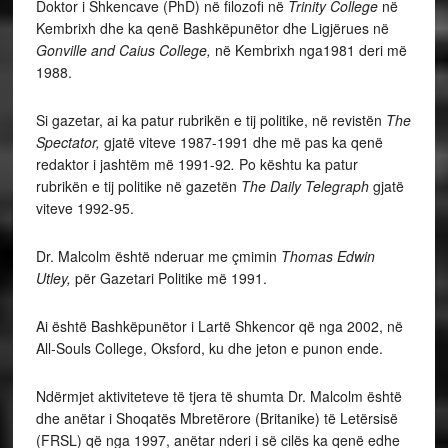
Doktor i Shkencave (PhD) në filozofi në
Trinity College
në
Kembrixh dhe ka qenë Bashkëpunëtor dhe Ligjërues në
Gonville and Caius College,
në Kembrixh nga1981 deri më
1988.
Si gazetar, ai ka patur rubrikën e tij politike, në revistën
The
Spectator,
gjatë viteve 1987-1991 dhe më pas ka qenë
redaktor i jashtëm më 1991-92
.
Po kështu ka patur
rubrikën e tij politike në gazetën
The Daily Telegraph
gjatë
viteve 1992-95.
Dr. Malcolm është nderuar me çmimin
Thomas Edwin
Utley,
për Gazetari Politike më 1991.
Ai është Bashkëpunëtor i Lartë Shkencor që nga 2002, në
All-Souls College, Oksford, ku dhe jeton e punon ende.
Ndërmjet aktiviteteve të tjera të shumta Dr. Malcolm është
dhe anëtar i Shoqatës Mbretërore (Britanike) të Letërsisë
(FRSL) që nga 1997, anëtar nderi i së cilës ka qenë edhe