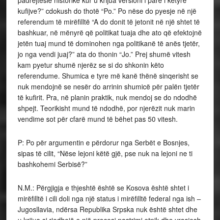
padrejtësie historike kur u krijua versioni i parë i këtyre
kufijve?” cdokush do thotë “Po.” Po nëse do pyesje në një
referendum të mirëfilltë “A do donit të jetonit në një shtet të
bashkuar, në mënyrë që politikat tuaja dhe ato që efektojnë
jetën tuaj mund të dominohen nga politikanë të anës tjetër,
jo nga vendi juaj?” ata do thonin “Jo.” Prej shumë vitesh
kam pyetur shumë njerëz se si do shkonin këto
referendume. Shumica e tyre më kanë thënë sinqerisht se
nuk mendojnë se nesër do arrinin shumicë për palën tjetër
të kufirit. Pra, në planin praktik, nuk mendoj se do ndodhë
shpejt. Teorikisht mund të ndodhë, por njerëzit nuk marin
vendime sot për cfarë mund të bëhet pas 50 vitesh.
P: Po për argumentin e përdorur nga Serbët e Bosnjes,
sipas të cilit, “Nëse lejoni këtë gjë, pse nuk na lejoni ne ti
bashkohemi Serbisë?”
N.M.: Përgjigja e thjeshtë është se Kosova është shtet i
mirëfilltë i cili doli nga një status i mirëfilltë federal nga ish –
Jugosllavia, ndërsa Republika Srpska nuk është shtet dhe