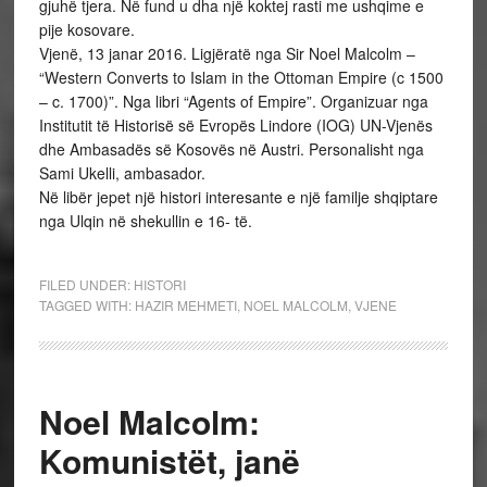
gjuhë tjera. Në fund u dha një koktej rasti me ushqime e
pije kosovare.
Vjenë, 13 janar 2016. Ligjëratë nga Sir Noel Malcolm –
“Western Converts to Islam in the Ottoman Empire (c 1500
– c. 1700)”. Nga libri “Agents of Empire”. Organizuar nga
Institutit të Historisë së Evropës Lindore (IOG) UN-Vjenës
dhe Ambasadës së Kosovës në Austri. Personalisht nga
Sami Ukelli, ambasador.
Në libër jepet një histori interesante e një familje shqiptare
nga Ulqin në shekullin e 16- të.
FILED UNDER:
HISTORI
TAGGED WITH:
HAZIR MEHMETI
,
NOEL MALCOLM
,
VJENE
Noel Malcolm:
Komunistët, janë