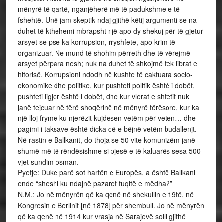
mënyrë të qartë, nganjëherë më të padukshme e të
fshehtë. Unë jam skeptik ndaj gjithë këtij argumenti se na
duhet të kthehemi mbrapsht një apo dy shekuj për të gjetur
arsyet se pse ka korrupsion, rryshfete, apo krim të
organizuar. Ne mund të shohim përreth dhe të vërejmë
arsyet përpara nesh; nuk na duhet të shkojmë tek librat e
hitorisë. Korrupsioni ndodh në kushte të caktuara socio-
ekonomike dhe politike, kur pushteti politik është i dobët,
pushteti ligjor është i dobët, dhe kur vlerat e shtetit nuk
janë tejcuar në tërë shoqërinë në mënyrë tërësore, kur ka
një lloj fryme ku njerëzit kujdesen vetëm për veten… dhe
pagimi i taksave është dicka që e bëjnë vetëm budallenjt.
Në rastin e Ballkanit, do thoja se 50 vite komunizëm janë
shumë më të rëndësishme si pjesë e të kaluarës sesa 500
vjet sundim osman.
Pyetje: Duke parë sot hartën e Europës, a është Ballkani
ende “sheshi ku ndajnë pazaret fuqitë e mëdha?”
N.M.: Jo në mënyrën që ka qenë në shekullin e 19të, në
Kongresin e Berlinit [në 1878] për shembull. Jo në mënyrën
që ka qenë në 1914 kur vrasja në Sarajevë solli gjithë