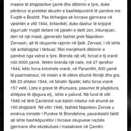
masive të shqiptarëve çamë dhe dëbimin e tyre, duke
përdorur si pretekst akuzën e bashkëpunimit të çamëve me
Fuqitë e Boshtit. Pas tërheqjes së forcave gjermane në
vjeshtën e vitit 1944, britanikët, duke dashur të krijojnë
siguri për rrugët detare në pjesën e detit Jon, inkurajuan,
deri në një masë, gjeneralin fashist grek Napoleon
Zervasin, që të okuponte rajonin në fjalë. Zervasi, i cili ishte
një antishqiptar i tërbuar, filloi menjëherë dëbimin e
çamëve nga vatrat e tyre. Brenda një viti, forcat e tij vranë
mbi 3000 çamë. Vetëm brenda një nate, më 27 qershor
1944, këto forca kriminele vranë, në Paramithi, 600 çamë
të paarmatosur, në mesin e të cilëve shumë fëmijë dhe gra.
Më 23 shtator 1944, në fshatin Spatër, këto forca vranë
157 vetë. Lista e grave të dhunuara, pasurive të plaçkitura,
shtëpive të djegura etj., ishte e pafund. Në fund të vitit
1946 në tërë Çamërinë nuk kishin mbetur më shumë se
100 shqiptarë. Në vitin 1946, fashisti Napoleon Zervas u
emërua ministër i Punëve të Brendshme, pavarësisht faktit
që ishte bashkëpunëtor i forcave okupuese naziste
gjermane dhe ekzekutues i masakrave në Çamëri.