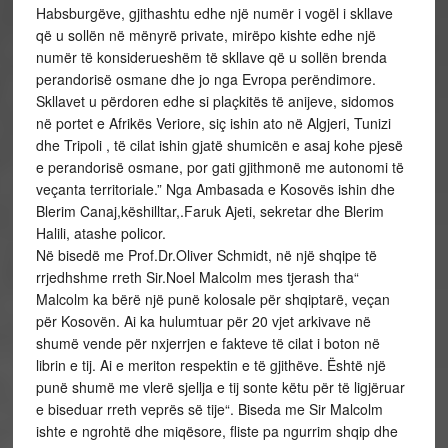
Habsburgëve, gjithashtu edhe një numër i vogël i skllave
që u sollën në mënyrë private, mirëpo kishte edhe një
numër të konsiderueshëm të skllave që u sollën brenda
perandorisë osmane dhe jo nga Evropa perëndimore.
Skllavet u përdoren edhe si plaçkitës të anijeve, sidomos
në portet e Afrikës Veriore, siç ishin ato në Algjeri, Tunizi
dhe Tripoli , të cilat ishin gjatë shumicën e asaj kohe pjesë
e perandorisë osmane, por gati gjithmonë me autonomi të
veçanta territoriale.” Nga Ambasada e Kosovës ishin dhe
Blerim Canaj,këshilltar,.Faruk Ajeti, sekretar dhe Blerim
Halili, atashe policor.
Në bisedë me Prof.Dr.Oliver Schmidt, në një shqipe të
rrjedhshme rreth Sir.Noel Malcolm mes tjerash tha“
Malcolm ka bërë një punë kolosale për shqiptarë, veçan
për Kosovën. Ai ka hulumtuar për 20 vjet arkivave në
shumë vende për nxjerrjen e fakteve të cilat i boton në
librin e tij. Ai e meriton respektin e të gjithëve. Është një
punë shumë me vlerë sjellja e tij sonte këtu për të ligjëruar
e biseduar rreth veprës së tije“. Biseda me Sir Malcolm
ishte e ngrohtë dhe miqësore, fliste pa ngurrim shqip dhe