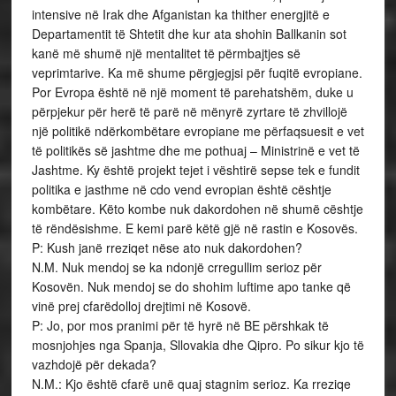
intensive në Irak dhe Afganistan ka thither energjitë e
Departamentit të Shtetit dhe kur ata shohin Ballkanin sot
kanë më shumë një mentalitet të përmbajtjes së
veprimtarive. Ka më shume përgjegjsi për fuqitë evropiane.
Por Evropa është në një moment të parehatshëm, duke u
përpjekur për herë të parë në mënyrë zyrtare të zhvillojë
një politikë ndërkombëtare evropiane me përfaqsuesit e vet
të politikës së jashtme dhe me pothuaj – Ministrinë e vet të
Jashtme. Ky është projekt tejet i vështirë sepse tek e fundit
politika e jasthme në cdo vend evropian është cështje
kombëtare. Këto kombe nuk dakordohen në shumë cështje
të rëndësishme. E kemi parë këtë gjë në rastin e Kosovës.
P: Kush janë rreziqet nëse ato nuk dakordohen?
N.M. Nuk mendoj se ka ndonjë crregullim serioz për
Kosovën. Nuk mendoj se do shohim luftime apo tanke që
vinë prej cfarëdolloj drejtimi në Kosovë.
P: Jo, por mos pranimi për të hyrë në BE përshkak të
mosnjohjes nga Spanja, Sllovakia dhe Qipro. Po sikur kjo të
vazhdojë për dekada?
N.M.: Kjo është cfarë unë quaj stagnim serioz. Ka rreziqe