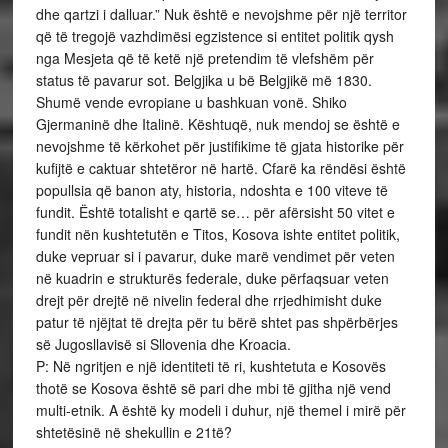
dhe qartzi i dalluar.” Nuk është e nevojshme për një territor
që të tregojë vazhdimësi egzistence si entitet politik qysh
nga Mesjeta që të ketë një pretendim të vlefshëm për
status të pavarur sot. Belgjika u bë Belgjikë më 1830.
Shumë vende evropiane u bashkuan vonë. Shiko
Gjermaninë dhe Italinë. Kështuqë, nuk mendoj se është e
nevojshme të kërkohet për justifikime të gjata historike për
kufijtë e caktuar shtetëror në hartë. Cfarë ka rëndësi është
popullsia që banon aty, historia, ndoshta e 100 viteve të
fundit. Është totalisht e qartë se… për afërsisht 50 vitet e
fundit nën kushtetutën e Titos, Kosova ishte entitet politik,
duke vepruar si i pavarur, duke marë vendimet për veten
në kuadrin e strukturës federale, duke përfaqsuar veten
drejt për drejtë në nivelin federal dhe rrjedhimisht duke
patur të njëjtat të drejta për tu bërë shtet pas shpërbërjes
së Jugosllavisë si Sllovenia dhe Kroacia.
P: Në ngritjen e një identiteti të ri, kushtetuta e Kosovës
thotë se Kosova është së pari dhe mbi të gjitha një vend
multi-etnik. A është ky modeli i duhur, një themel i mirë për
shtetësinë në shekullin e 21të?