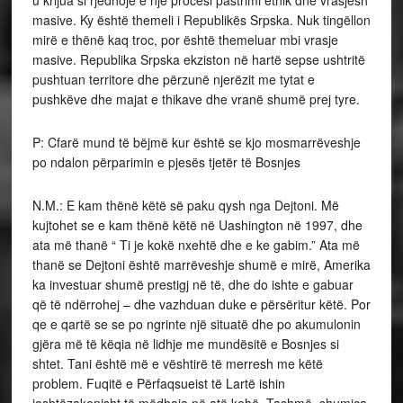
u krijua si rjedhojë e një procesi pastrimi etnik dhe vrasjesh
masive. Ky është themeli i Republikës Srpska. Nuk tingëllon
mirë e thënë kaq troc, por është themeluar mbi vrasje
masive. Republika Srpska ekziston në hartë sepse ushtritë
pushtuan territore dhe përzunë njerëzit me tytat e
pushkëve dhe majat e thikave dhe vranë shumë prej tyre.
P: Cfarë mund të bëjmë kur është se kjo mosmarrëveshje
po ndalon përparimin e pjesës tjetër të Bosnjes
N.M.: E kam thënë këtë së paku qysh nga Dejtoni. Më
kujtohet se e kam thënë këtë në Uashington në 1997, dhe
ata më thanë “ Ti je kokë nxehtë dhe e ke gabim.” Ata më
thanë se Dejtoni është marrëveshje shumë e mirë, Amerika
ka investuar shumë prestigj në të, dhe do ishte e gabuar
që të ndërrohej – dhe vazhduan duke e përsëritur këtë. Por
qe e qartë se se po ngrinte një situatë dhe po akumulonin
gjëra më të këqia në lidhje me mundësitë e Bosnjes si
shtet. Tani është më e vështirë të merresh me këtë
problem. Fuqitë e Përfaqsueist të Lartë ishin