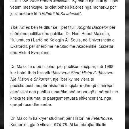
titullin “
Sir. Noel Robert Malcolm”
. Ky është një titull që i ipet
vetëm meshkujve, të cilët bëhen kalorës nga monarku por
jo si anëtarë të “
Urdhërit të Kavalerisë
”.
The Times
bën të ditur se i ipet titulli
Knights Bachelor
për
shërbime politike dhe publike, Dr. Noel Robet Malcolm,
Hulumtues i Lartë në Kolegjin All Souls, në Universitetin e
Oksfordit, për shërbime në Studime Akademike, Gazetari
dhe Histori Evropiane.
Dr. Malcolm u bë i njohur për publikun shqiptar, më 1998
kur botoi librin historik “
Kosovo-a Short History
”-“
Kosova-
Një Histori e Shkurtër”
, një libër ky me vlera të
padiskutueshme për historinë shqiptare dhe që u mirëprit
gjerësisht nga publiku mbarëkombëtar por, që u përball me
kritika të shumta, të paargumentuara shkencërisht, nga
qarqet ruse dhe serbe.
Dr. Malcolm ka kryer studimet për Histori në
Peterhouse,
Kembrixh, gjatë viteve 1974-78. Ai ka mbrojtur titullin