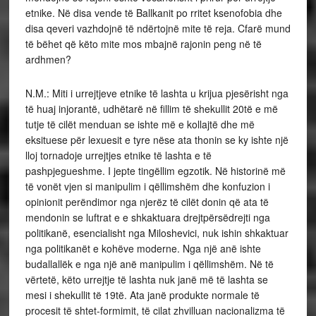
etnike. Në disa vende të Ballkanit po rritet ksenofobia dhe
disa qeveri vazhdojnë të ndërtojnë mite të reja. Cfarë mund
të bëhet që këto mite mos mbajnë rajonin peng në të
ardhmen?
N.M.: Miti i urrejtjeve etnike të lashta u krijua pjesërisht nga
të huaj injorantë, udhëtarë në fillim të shekullit 20të e më
tutje të cilët menduan se ishte më e kollajtë dhe më
eksituese për lexuesit e tyre nëse ata thonin se ky ishte një
lloj tornadoje urrejtjes etnike të lashta e të
pashpjegueshme. I jepte tingëllim egzotik. Në historinë më
të vonët vjen si manipulim i qëllimshëm dhe konfuzion i
opinionit perëndimor nga njerëz të cilët donin që ata të
mendonin se luftrat e e shkaktuara drejtpërsëdrejti nga
politikanë, esencialisht nga Miloshevici, nuk ishin shkaktuar
nga politikanët e kohëve moderne. Nga një anë ishte
budallallëk e nga një anë manipulim i qëllimshëm. Në të
vërtetë, këto urrejtje të lashta nuk janë më të lashta se
mesi i shekullit të 19të. Ata janë produkte normale të
procesit të shtet-formimit, të cilat zhvilluan nacionalizma të