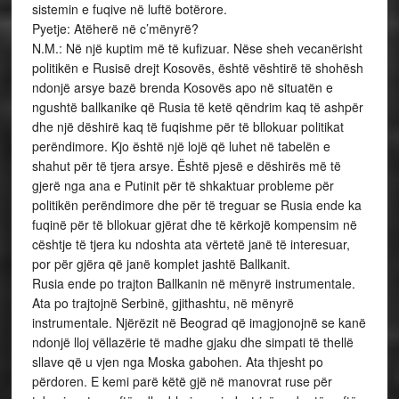
sistemin e fuqive në luftë botërore.
Pyetje: Atëherë në c’mënyrë?
N.M.: Në një kuptim më të kufizuar. Nëse sheh vecanërisht
politikën e Rusisë drejt Kosovës, është vështirë të shohësh
ndonjë arsye bazë brenda Kosovës apo në situatën e
ngushtë ballkanike që Rusia të ketë qëndrim kaq të ashpër
dhe një dëshirë kaq të fuqishme për të bllokuar politikat
perëndimore. Kjo është një lojë që luhet në tabelën e
shahut për të tjera arsye. Është pjesë e dëshirës më të
gjerë nga ana e Putinit për të shkaktuar probleme për
politikën perëndimore dhe për të treguar se Rusia ende ka
fuqinë për të bllokuar gjërat dhe të kërkojë kompensim në
cështje të tjera ku ndoshta ata vërtetë janë të interesuar,
por për gjëra që janë komplet jashtë Ballkanit.
Rusia ende po trajton Ballkanin në mënyrë instrumentale.
Ata po trajtojnë Serbinë, gjithashtu, në mënyrë
instrumentale. Njërëzit në Beograd që imagjonojnë se kanë
ndonjë lloj vëllazërie të madhe gjaku dhe simpati të thellë
sllave që u vjen nga Moska gabohen. Ata thjesht po
përdoren. E kemi parë këtë gjë në manovrat ruse për