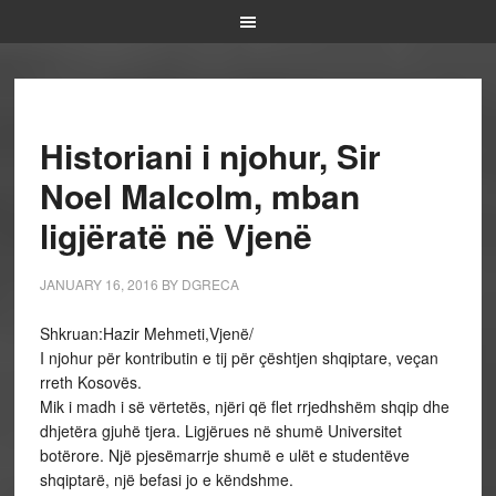
Historiani i njohur, Sir
Noel Malcolm, mban
ligjëratë në Vjenë
JANUARY 16, 2016
BY
DGRECA
Shkruan:Hazir Mehmeti,Vjenë/
I njohur për kontributin e tij për çështjen shqiptare, veçan
rreth Kosovës.
Mik i madh i së vërtetës, njëri që flet rrjedhshëm shqip dhe
dhjetëra gjuhë tjera. Ligjërues në shumë Universitet
botërore. Një pjesëmarrje shumë e ulët e studentëve
shqiptarë, një befasi jo e këndshme.