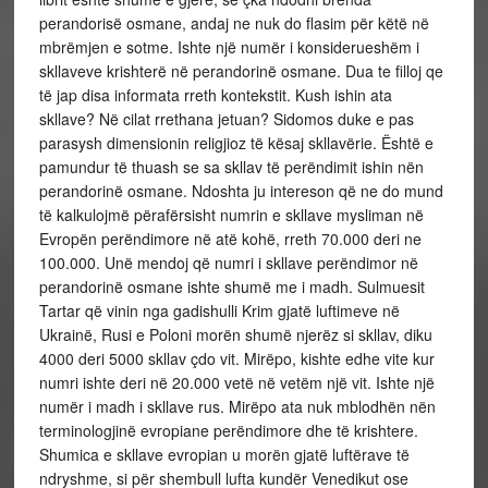
perandorisë osmane, andaj ne nuk do flasim për këtë në
mbrëmjen e sotme. Ishte një numër i konsiderueshëm i
skllaveve krishterë në perandorinë osmane. Dua te filloj qe
të jap disa informata rreth kontekstit. Kush ishin ata
skllave? Në cilat rrethana jetuan? Sidomos duke e pas
parasysh dimensionin religjioz të kësaj skllavërie. Është e
pamundur të thuash se sa skllav të perëndimit ishin nën
perandorinë osmane. Ndoshta ju intereson që ne do mund
të kalkulojmë përafërsisht numrin e skllave mysliman në
Evropën perëndimore në atë kohë, rreth 70.000 deri ne
100.000. Unë mendoj që numri i skllave perëndimor në
perandorinë osmane ishte shumë me i madh. Sulmuesit
Tartar që vinin nga gadishulli Krim gjatë luftimeve në
Ukrainë, Rusi e Poloni morën shumë njerëz si skllav, diku
4000 deri 5000 skllav çdo vit. Mirëpo, kishte edhe vite kur
numri ishte deri në 20.000 vetë në vetëm një vit. Ishte një
numër i madh i skllave rus. Mirëpo ata nuk mblodhën nën
terminologjinë evropiane perëndimore dhe të krishtere.
Shumica e skllave evropian u morën gjatë luftërave të
ndryshme, si për shembull lufta kundër Venedikut ose