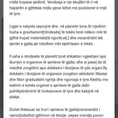
midis trupave qiellorë. Vendosja e nje ekujlibri të ri në
hapsirën e gjithësis midis yjeve lidhet me pozicionet e rinjë
të tyre.
Ligjet e natyrës veprojnë dhe në planetin tone.Si rrjedhim
fusha e gravitacionit[rëndesës] të tokës tonë ndikon mbi të
gjithë trupat materiale[të ngurtë,etj.] dhe vecanërisht tek
qeniet e gjalla,që ndodhen mbi sipërfaqen e tokës .
Fusha e rëndesës të planetit tonë shkakton ngjeshjen apo
tkurrjen e organeve të qenieve të gjalla; dhe si pasoj do të
ndodhë zvogëlimi apo dobësimi i lëvizjeve të çdo organi.Ky
dobësim i lëvizjeve të organeve zvogëlon aktivitetin fillestar
dhe fillon gradualisht ngrirja dhe ngurosja e tyre.Kështu me
kalimin e kohës organet e qenieve të gjalla dalin
jashtëpërdorimit të funksioneve të tyre dhe kalojnë në
plakje.
Duhet theksuar se truri i qenieve të gjalla[vecanerisht i
njeriut]ndodhet gjithmon në lëvizje ,sepse mendja punon