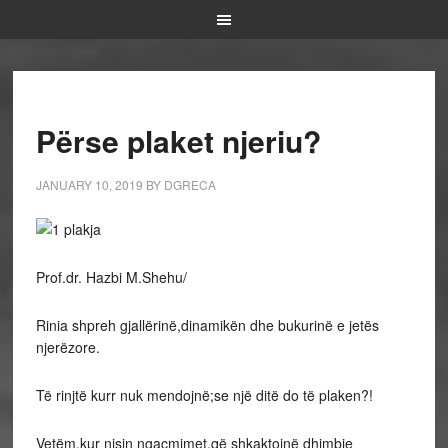
P­­­ërse plaket njeriu?
JANUARY 10, 2019
BY
DGRECA
Prof.dr. Hazbi M.Shehu/
Rinia shpreh gjallërinë,dinamikën dhe bukurinë e jetës
njerëzore.
Të rinjtë kurr nuk mendojnë;se një ditë do të plaken?!
Vetëm,kur nisin ngacmimet,që shkaktojnë dhimbje