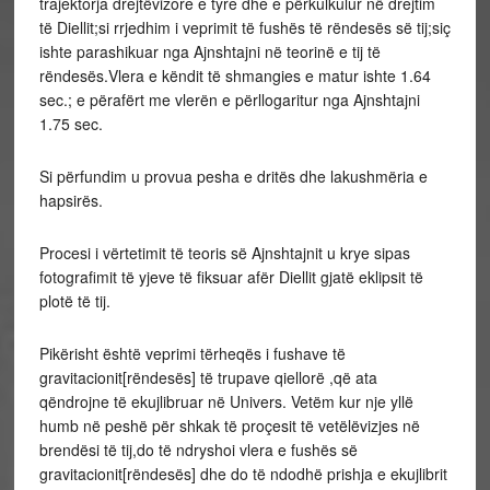
trajektorja drejtëvizore e tyre dhe e përkulkulur në drejtim
të Diellit;si rrjedhim i veprimit të fushës të rëndesës së tij;siç
ishte parashikuar nga Ajnshtajni në teorinë e tij të
rëndesës.Vlera e këndit të shmangies e matur ishte 1.64
sec.; e përafërt me vlerën e përllogaritur nga Ajnshtajni
1.75 sec.
Si përfundim u provua pesha e dritës dhe lakushmëria e
hapsirës.
Procesi i vërtetimit të teoris së Ajnshtajnit u krye sipas
fotografimit të yjeve të fiksuar afër Diellit gjatë eklipsit të
plotë të tij.
Pikërisht është veprimi tërheqës i fushave të
gravitacionit[rëndesës] të trupave qiellorë ,që ata
qëndrojne të ekujlibruar në Univers. Vetëm kur nje yllë
humb në peshë për shkak të proçesit të vetëlëvizjes në
brendësi të tij,do të ndryshoi vlera e fushës së
gravitacionit[rëndesës] dhe do të ndodhë prishja e ekujlibrit