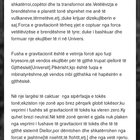
shkatërroi,copëtoi dhe ta transformoi ate.Vetëlëvizja e
brendëshme e planetit tonë shprehet me anë të
vullkaneve,tërmetëve,etj.;duke krijuar dizekujliberin e
saj.Forca e gravitacionit tërheq yjet e coptuar nga forca
vetëlëvizëse e brendëshme të tyre; duke i bashkuar dhe
formuar nje ekujliber të ri në Univers.
Fusha e gravitacionit është e vetmja forcë apo fuqi
kryesore,që vendos ekujlibër për të gjithë trupat qiellorë të
Gjithësisë[Universit].Pikërisht,kjo është fuqia e
mbinatyrëshme,që vendos mbi gjithshka në hapësirën e
gjithësisë.
Në nje largësi të caktuar nga sipërfaqja e tokës
tonë;ekziston nje zonë apo brez përqark globit tokësor;ku
veprimi i fushës së gravitacionit të tokës ka vleren zero.Ky
quhet brezi neutral.Në këtë zonë qeniet e gjalla nuk plaken
nga veprimi i fushave të gravitacioni të tokës dhe të të
gjithë sistemit Diellor,por dëmtohen dhe shkatërrohen nga
forcat e jashtme[të nxehtit,të ftohtit,etj.] dhe nga vetë njeriu.