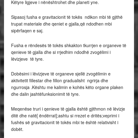
Këtyre ligjeve i nënështrohet dhe planeti yne.
Sipasoj fusha e gravitacionit të tokës ndikon mbi të gjithë
trupat materiale dhe qeniet e gjalla,që ndodhen mbi
sipërfaqen e saj.
Fusha e rëndesës të tokës shkakton tkurrjen e organeve të
qenieve të gjalla dhe si rrjedhim ndodhë zvogëlimi i
lëvizjeve të tyre.
Dobësimi i lëvizjeve të organeve sjellë zvogëlimin e
aktivitetit fillestar dhe fillon gradualisht ngrirja dhe
ngurrosja .Kështu me kalimin e kohës këto organe plaken
dhe dalin jashtëfunksionimit të tyre.
Meqenëse truri i qenieve të gjalla është gjithmon në lëvizje
ditë dhe natë[ ëndërrat];ashtu si rrezet e dritës;veprimi i
fushës së gravitacionit të tokës mbi te është relativisht i
dobët.