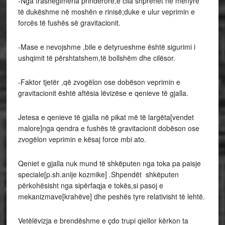
-Nga trashëgimeria prindërore,e cila shprehet në mënyre
të dukëshme në moshën e rinisë;duke e ulur veprimin e
forcës të fushës së gravitacionit.
-Mase e nevojshme ,bile e detyrueshme është sigurimi i
ushqimit të përshtatshem,të bollshëm dhe cilësor.
-Faktor tjetër ,që zvogëlon ose dobëson veprimin e
gravitacionit është aftësia lëvizëse e qenieve të gjalla.
Jetesa e qenieve të gjalla në pikat më të largëta[vendet
malore]nga qendra e fushës të gravitacionit dobëson ose
zvogëlon veprimin e kësaj force mbi ato.
Qeniet e gjalla nuk mund të shkëputen nga toka pa paisje
speciale[p.sh.anije kozmike] .Shpendët shkëputen
përkohësisht nga sipërfaqja e tokës,si pasoj e
mekanizmave[krahëve] dhe peshës tyre relativisht të lehtë.
Vetëlëvizja e brendëshme e çdo trupi qiellor kërkon ta