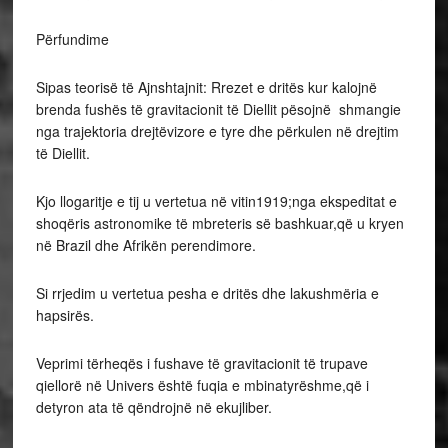
Përfundime
Sipas teorisë të Ajnshtajnit: Rrezet e dritës kur kalojnë
brenda fushës të gravitacionit të Diellit pësojnë shmangie
nga trajektoria drejtëvizore e tyre dhe përkulen në drejtim
të Diellit.
Kjo llogaritje e tij u vertetua në vitin1919;nga ekspeditat e
shoqëris astronomike të mbreteris së bashkuar,që u kryen
në Brazil dhe Afrikën perendimore.
Si rrjedim u vertetua pesha e dritës dhe lakushmëria e
hapsirës.
Veprimi tërheqës i fushave të gravitacionit të trupave
qiellorë në Univers është fuqia e mbinatyrëshme,që i
detyron ata të qëndrojnë në ekujliber.