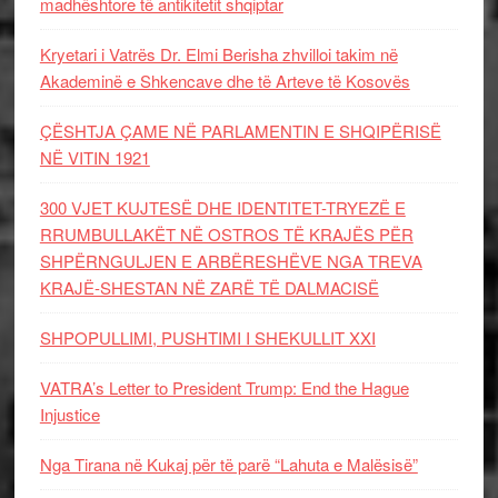
madhështore të antikitetit shqiptar
Kryetari i Vatrës Dr. Elmi Berisha zhvilloi takim në
Akademinë e Shkencave dhe të Arteve të Kosovës
ÇËSHTJA ÇAME NË PARLAMENTIN E SHQIPËRISË
NË VITIN 1921
300 VJET KUJTESË DHE IDENTITET-TRYEZË E
RRUMBULLAKËT NË OSTROS TË KRAJËS PËR
SHPËRNGULJEN E ARBËRESHËVE NGA TREVA
KRAJË-SHESTAN NË ZARË TË DALMACISË
SHPOPULLIMI, PUSHTIMI I SHEKULLIT XXI
VATRA’s Letter to President Trump: End the Hague
Injustice
Nga Tirana në Kukaj për të parë “Lahuta e Malësisë”