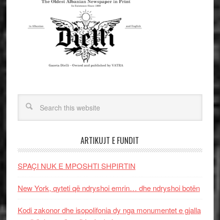
ARTIKUJT E FUNDIT
SPAÇI NUK E MPOSHTI SHPIRTIN
New York, qyteti që ndryshoi emrin… dhe ndryshoi botën
Kodi zakonor dhe isopolifonia dy nga monumentet e gjalla