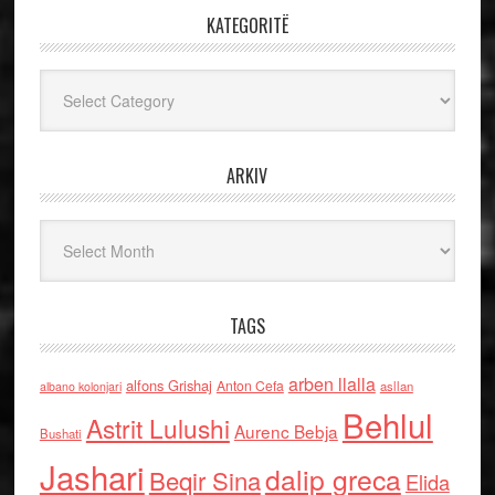
KATEGORITË
Kategoritë
ARKIV
Arkiv
TAGS
arben llalla
alfons Grishaj
Anton Cefa
asllan
albano kolonjari
Behlul
Astrit Lulushi
Aurenc Bebja
Bushati
Jashari
dalip greca
Beqir Sina
Elida