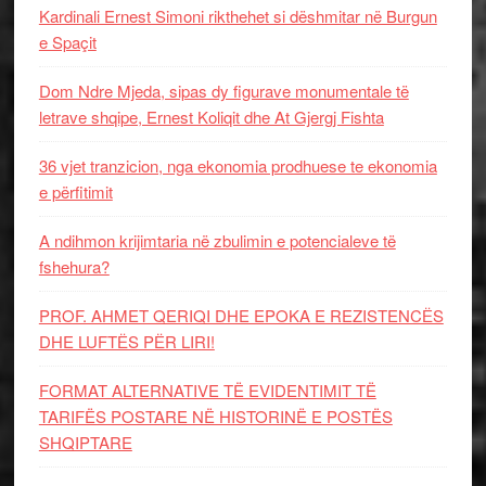
Kardinali Ernest Simoni rikthehet si dëshmitar në Burgun
e Spaçit
Dom Ndre Mjeda, sipas dy figurave monumentale të
letrave shqipe, Ernest Koliqit dhe At Gjergj Fishta
36 vjet tranzicion, nga ekonomia prodhuese te ekonomia
e përfitimit
A ndihmon krijimtaria në zbulimin e potencialeve të
fshehura?
PROF. AHMET QERIQI DHE EPOKA E REZISTENCЁS
DHE LUFTЁS PЁR LIRI!
FORMAT ALTERNATIVE TË EVIDENTIMIT TË
TARIFËS POSTARE NË HISTORINË E POSTËS
SHQIPTARE