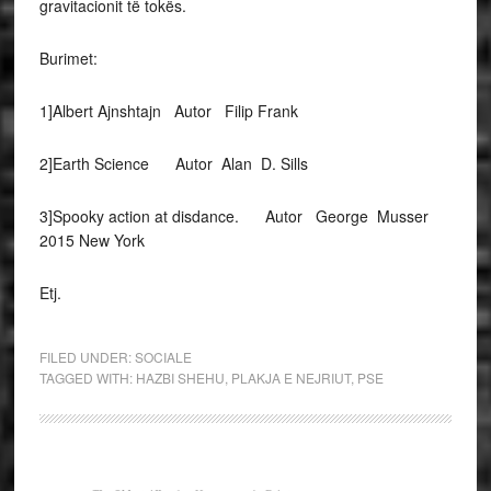
gravitacionit të tokës.
Burimet:
1]Albert Ajnshtajn Autor Filip Frank
2]Earth Science Autor Alan D. Sills
3]Spooky action at disdance. Autor George Musser
2015 New York
Etj.
FILED UNDER:
SOCIALE
TAGGED WITH:
HAZBI SHEHU
,
PLAKJA E NEJRIUT
,
PSE