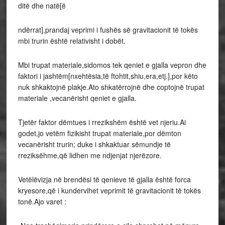
ditë dhe natë[ë
ndërrat],prandaj veprimi i fushës së gravitacionit të tokës
mbi trurin është relativisht i dobët.
Mbi trupat materiale,sidomos tek qeniet e gjalla vepron dhe
faktori i jashtëm[nxehtësia,të ftohtit,shiu,era,etj.],por këto
nuk shkaktojnë plakje.Ato shkatërrojnë dhe coptojnë trupat
materiale ,vecanërisht qeniet e gjalla.
Tjetër faktor dëmtues i rrezikshëm është vet njeriu.Ai
godet,jo vetëm fizikisht trupat materiale,por dëmton
vecanërisht trurin; duke i shkaktuar sëmundje të
rreziksëhme,që lidhen me ndjenjat njerëzore.
Vetëlëvizja në brendësi të qenieve të gjalla është forca
kryesore,që i kundervihet veprimit të gravitacionit të tokës
tonë.Ajo varet :