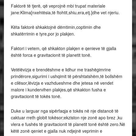
Faktorë të tjerë, që veprojnë mbi trupat materiale
jane:Klima[nxehtësia,të ftohtit,shiu,era,etj.]dhe vet njeriu.
Këta faktorë shkaktojnë dëmtimin,coptimin dhe
shkatërrimin e tyre,por jo plakjen.
Faktori i vetem, që shkakton plakjen e qenieve të gjalla
është forca e gravitacionit të planetit tonë.
Vetëlëvizja e brendëshme e lidhur me trashëgimrine
prindërore,sigurimi i ushqimit të përshtatshëm,të bollshëm
e cilësor,lëvizja e vazhdueshme dhe jetesa në vendet
malore i kundervihen plakjes,që shkakton fusha e
gravitacionit të tokës tonë.
Duke u larguar nga sipërfaqja e tokës në nje distancë të
caktuar rreth globit tokësor;ekziston nje zonë apo brez ,ku
vlera e fushës të gravitacionit të planetit tonë është zero.Në
këtë zonë qeniet e gjalla nuk ndjejnë veprimin e