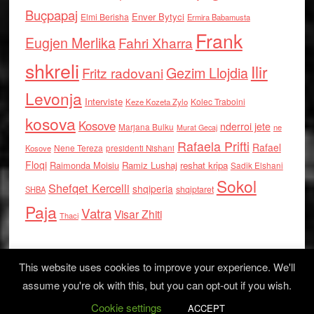
Buçpapaj
Enver Bytyci
Elmi Berisha
Ermira Babamusta
Frank
Eugjen Merlika
Fahri Xharra
shkreli
Ilir
Gezim Llojdia
Fritz radovani
Levonja
Interviste
Kolec Traboini
Keze Kozeta Zylo
kosova
Kosove
nderroi jete
Marjana Bulku
ne
Murat Gecaj
Rafaela Prifti
Rafael
Nene Tereza
Kosove
presidenti Nishani
Floqi
Raimonda Moisiu
Ramiz Lushaj
reshat kripa
Sadik Elshani
Sokol
Shefqet Kercelli
shqiperia
shqiptaret
SHBA
Paja
Vatra
Visar Zhiti
Thaci
This website uses cookies to improve your experience. We'll
assume you're ok with this, but you can opt-out if you wish.
Cookie settings
Log in
ACCEPT