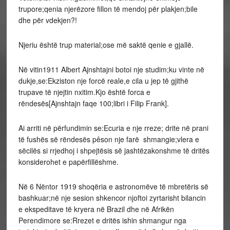
trupore;qenia njerëzore fillon të mendoj për plakjen;bile
dhe për vdekjen?!
Njeriu është trup material;ose më saktë qenie e gjallë.
Në vitin1911 Albert Ajnshtajni botoi nje studim;ku vinte në
dukje,se:Ekziston nje forcë reale,e cila u jep të gjithë
trupave të njejtin nxitim.Kjo është forca e
rëndesës[Ajnshtajn faqe 100;libri i Filip Frank].
Ai arriti në përfundimin se:Ecuria e nje rreze; drite në prani
të fushës së rëndesës pêson nje farë shmangie;vlera e
sëcilës si rrjedhoj i shpejtësis së jashtëzakonshme të dritës
konsiderohet e papërfillëshme.
Në 6 Nëntor 1919 shoqëria e astronomëve të mbretëris së
bashkuar;në nje sesion shkencor njoftoi zyrtarisht bilancin
e ekspeditave të kryera në Brazil dhe në Afrikën
Perendimore se:Rrezet e dritës ishin shmangur nga