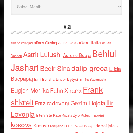
Arkiv
TAGS
arben llalla
alfons Grishaj
Anton Cefa
asllan
albano kolonjari
Behlul
Astrit Lulushi
Aurenc Bebja
Bushati
Jashari
dalip greca
Beqir Sina
Elida
Buçpapaj
Enver Bytyci
Elmi Berisha
Ermira Babamusta
Frank
Eugjen Merlika
Fahri Xharra
shkreli
Ilir
Gezim Llojdia
Fritz radovani
Levonja
Interviste
Kolec Traboini
Keze Kozeta Zylo
kosova
Kosove
nderroi jete
Marjana Bulku
ne
Murat Gecaj