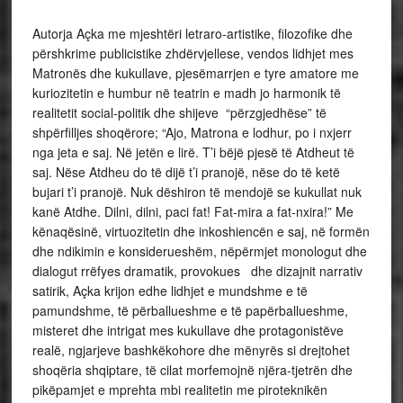
Autorja Açka me mjeshtëri letraro-artistike, filozofike dhe
përshkrime publicistike zhdërvjellese, vendos lidhjet mes
Matronës dhe kukullave, pjesëmarrjen e tyre amatore me
kuriozitetin e humbur në teatrin e madh jo harmonik të
realitetit social-politik dhe shijeve “përzgjedhëse” të
shpërfilljes shoqërore; “Ajo, Matrona e lodhur, po i nxjerr
nga jeta e saj. Në jetën e lirë. T’i bëjë pjesë të Atdheut të
saj. Nëse Atdheu do të dijë t’i pranojë, nëse do të ketë
bujari t’i pranojë. Nuk dëshiron të mendojë se kukullat nuk
kanë Atdhe. Dilni, dilni, paci fat! Fat-mira a fat-nxira!” Me
kënaqësinë, virtuozitetin dhe inkoshiencën e saj, në formën
dhe ndikimin e konsiderueshëm, nëpërmjet monologut dhe
dialogut rrëfyes dramatik, provokues dhe dizajnit narrativ
satirik, Açka krijon edhe lidhjet e mundshme e të
pamundshme, të përballueshme e të papërballueshme,
misteret dhe intrigat mes kukullave dhe protagonistëve
realë, ngjarjeve bashkëkohore dhe mënyrës si drejtohet
shoqëria shqiptare, të cilat morfemojnë njëra-tjetrën dhe
pikëpamjet e mprehta mbi realitetin me piroteknikën