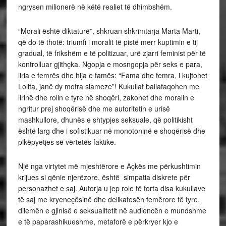
ngrysen milionerë në këtë realiet të dhimbshëm.
“Morali është diktaturë”, shkruan shkrimtarja Marta Marti,
që do të thotë: triumfi i moralit të pistë merr kuptimin e tij
gradual, të frikshëm e të politizuar, urë zjarri feminist për të
kontrolluar gjithçka. Ngopja e mosngopja për seks e para,
liria e femrës dhe hija e famës: “Fama dhe femra, i kujtohet
Lolita, janë dy motra siameze”! Kukullat ballafaqohen me
lirinë dhe rolin e tyre në shoqëri, zakonet dhe moralin e
ngritur prej shoqërisë dhe me autoritetin e urisë
mashkullore, dhunës e shtypjes seksuale, që politikisht
është larg dhe i sofistikuar në monotoninë e shoqërisë dhe
pikëpyetjes së vërtetës faktike.
Një nga virtytet më mjeshtërore e Açkës me përkushtimin
krijues si qënie njerëzore, është simpatia diskrete për
personazhet e saj. Autorja u jep role të forta disa kukullave
të saj me kryeneçësinë dhe delikatesën femërore të tyre,
dilemën e gjinisë e seksualitetit në audiencën e mundshme
e të paparashikueshme, metaforë e përkryer kjo e