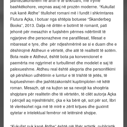
jashtëzakonshëm në artin e të shkruarit, me frymë
bashkëkohore, veçmas asaj në prozën moderne. “Kukullat
nuk kanë Atdhe” titullohet romani më i fundit i shkrimtares
Flutura Açka, i botuar nga shtëpia botuese “Skanderbeg
Books”, 2013. Dalja në dritën e botimit të romanit, pati
jehonë për mesazhin e fuqishëm përmes ndërtimiit të
ngjarjeve dhe personazheve me parafillesat, fillesat e
mbaresat e tyre, dhe për ndjeshmërinë se si e duam dhe e
dëshirojmë Atdheun e vërtetë, dhe atë të realitetit të sotëm.
Bota reale e Atdheut, është bota pa konvencionet e
paemërta me ngjyrimet e turbullimet dhe modelet e saj të
palexueshme. Atdheu real është alegoria dhe personifikimi
që përshkon udhëtimin e lumtur e të trishtë të jetës, të
kuptueshmen dhe jashtëzakonisht kuptimploten në këtë
roman. Mesazh, që na kujton se sa nevojë ka shoqëria
shqiptare për realitetin dhe të vërtetën, të cilët autorja Açka
i përcjell aq mjeshtërisht, çka e ka bërë që, sot për sot, libri
të vlerësohet nga më të mirë e zërit krijues dhe guximit
qytetar e intelektual femëror në letërsinë shqipe.
“Kukullat nuk kanë Atdhe” është një libër artistik, publicistik