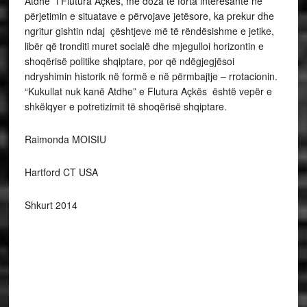
Atdhe” i Flutura Açkës, me doza të forta interesante në
përjetimin e situatave e përvojave jetësore, ka prekur dhe
ngritur gishtin ndaj çështjeve më të rëndësishme e jetike,
libër që tronditi muret socialë dhe mjegulloi horizontin e
shoqërisë politike shqiptare, por që ndëgjegjësoi
ndryshimin historik në formë e në përmbajtje – rrotacionin.
“Kukullat nuk kanë Atdhe” e Flutura Açkës është vepër e
shkëlqyer e potretizimit të shoqërisë shqiptare.
Raimonda MOISIU
Hartford CT USA
Shkurt 2014