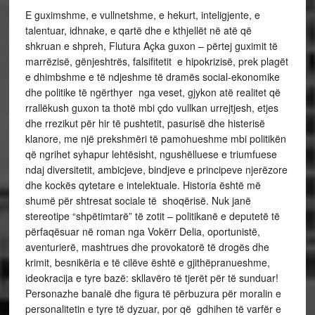
E guximshme, e vullnetshme, e hekurt, inteligjente, e
talentuar, idhnake, e qartë dhe e kthjellët në atë që
shkruan e shpreh, Flutura Açka guxon – përtej guximit të
marrëzisë, gënjeshtrës, falsifitetit e hipokrizisë, prek plagët
e dhimbshme e të ndjeshme të dramës social-ekonomike
dhe politike të ngërthyer nga veset, gjykon atë realitet që
rrallëkush guxon ta thotë mbi çdo vullkan urrejtjesh, etjes
dhe rrezikut për hir të pushtetit, pasurisë dhe histerisë
klanore, me një prekshmëri të pamohueshme mbi politikën
që ngrihet syhapur lehtësisht, ngushëlluese e triumfuese
ndaj diversitetit, ambicjeve, bindjeve e principeve njerëzore
dhe kockës qytetare e intelektuale. Historia është më
shumë për shtresat sociale të shoqërisë. Nuk janë
stereotipe “shpëtimtarë” të zotit – politikanë e deputetë të
përfaqësuar në roman nga Vokërr Delia, oportunistë,
aventurierë, mashtrues dhe provokatorë të drogës dhe
krimit, besnikëria e të cilëve është e gjithëpranueshme,
ideokracija e tyre bazë: skllavëro të tjerët për të sunduar!
Personazhe banalë dhe figura të përbuzura për moralin e
personalitetin e tyre të dyzuar, por që gdhihen të varfër e