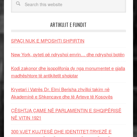
ARTIKUJT E FUNDIT
SPAÇI NUK E MPOSHTI SHPIRTIN
New York, qyteti që ndryshoi emrin… dhe ndryshoi botën
Kodi zakonor dhe isopolifonia dy nga monumentet e gjalla
madhështore të antikitetit shqiptar
Kryetari i Vatrës Dr. Elmi Berisha zhvilloi takim në
Akademinë e Shkencave dhe të Arteve të Kosovës
ÇËSHTJA ÇAME NË PARLAMENTIN E SHQIPËRISË
NË VITIN 1921
300 VJET KUJTESË DHE IDENTITET-TRYEZË E