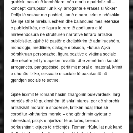
grabisin pasurinë kombëtare, nën emrin e patriotizmit –
koncept korrupsioni unik ky, arrogantë e vrasës si Vokërr
Delija të veshur me pushtet, famë e para, krim e ndëshkim.
Me një stil të mrekullueshëm dhe balancues mes letërsisë
e publicistikës, me figura letrare të godituara e të
mirëvendosura në strukturën narrative letraro-artistike-
publicistike, gjuhë të pastër e drejtshkrim të admirueshëm,
monologje, meditime, dialogje e biseda, Flutura Açka
përshkruan personazhe, figura pozitive e viktima sociale
dhe nëpërmjet tyre apelon revoltën dhe zemërimin kundër
arrogancës, pangopësisë, përfitimit moral e material, krimit
e dhunës fizike, seksuale e sociale të pazakontë në
gjendjen sociale të sotme.
Gjatë leximit të romanit hasim zhargonin bulevardesk, larg
ndrojës dhe të guximshëm të shkrimtares, por që shprehin
artistikisht moralin e shoqërisë, kritikën ndaj lirisë së
coroditur -shthurjes morale – dhe qëndrimin qytetar e
intelektual, psiqik e njerëzor të autores, brenda
përkushtimit krijues të rrëfenjës. Romani “Kukullat nuk kanë