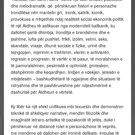
dhe melodramatik, që përshkruan histori e personazhe
tronditëse nën mantelin gri, ironik, satirik, komik,
provokues e rrëqethës ndaj realitetit social-ekonomik-politik
të një Atdheu të asfiksuar nga moderniteti ballkanik, ku
dallohet qartë dhimbja, tronditja e brendshme dhe e
jashtme, lufta për pushtet, frikë, izolim, vetmi, seks,
skandale, vrasje, dhunë sociale e fizike, urinë dhe
tejngopjen, mjerimin e trishtimin, vlerën e antivlerën,
regresin e progresin, të varfër e të pasur, të moralshmen e
të pamoralshmen, pesimistë e optimistë, grotesken,
dëshpërimin dhe keqardhjen, lindjen e vdekjen, jetesën e
mbijetesën – bashkudhëtarë të ngjarjeve dhe situatave të
ndryshme dhe të pashërueshme për ndjeshmërinë e
dashurisë për Atdheun e vërtetë.
Ky libër ka një efekt unifikues mbi lexuesin dhe demonstron
teknikë të shkëlqyer narrative, mendim filozofik dhe
imagjinatë letraro-artistike të pazakontë të jetës, duke i
përshkruar në distancë rolet e personazheve të veprës,
me mendime që dallohen për ironinë delikate, impulse të