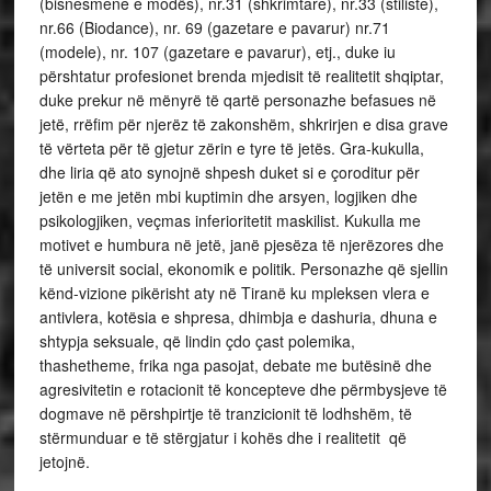
(bisnesmene e modës), nr.31 (shkrimtare), nr.33 (stiliste),
nr.66 (Biodance), nr. 69 (gazetare e pavarur) nr.71
(modele), nr. 107 (gazetare e pavarur), etj., duke iu
përshtatur profesionet brenda mjedisit të realitetit shqiptar,
duke prekur në mënyrë të qartë personazhe befasues në
jetë, rrëfim për njerëz të zakonshëm, shkrirjen e disa grave
të vërteta për të gjetur zërin e tyre të jetës. Gra-kukulla,
dhe liria që ato synojnë shpesh duket si e çoroditur për
jetën e me jetën mbi kuptimin dhe arsyen, logjiken dhe
psikologjiken, veçmas inferioritetit maskilist. Kukulla me
motivet e humbura në jetë, janë pjesëza të njerëzores dhe
të universit social, ekonomik e politik. Personazhe që sjellin
kënd-vizione pikërisht aty në Tiranë ku mpleksen vlera e
antivlera, kotësia e shpresa, dhimbja e dashuria, dhuna e
shtypja seksuale, që lindin çdo çast polemika,
thashetheme, frika nga pasojat, debate me butësinë dhe
agresivitetin e rotacionit të koncepteve dhe përmbysjeve të
dogmave në përshpirtje të tranzicionit të lodhshëm, të
stërmunduar e të stërgjatur i kohës dhe i realitetit që
jetojnë.