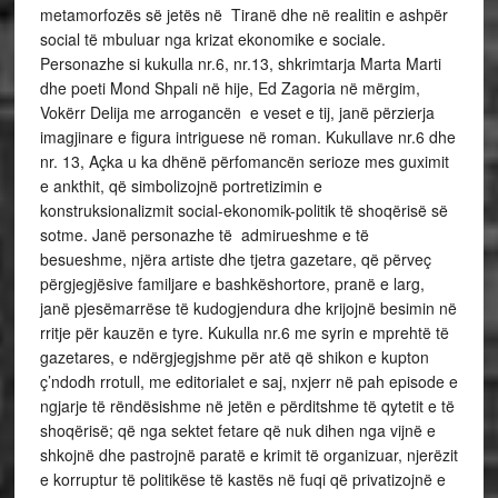
metamorfozës së jetës në Tiranë dhe në realitin e ashpër
social të mbuluar nga krizat ekonomike e sociale.
Personazhe si kukulla nr.6, nr.13, shkrimtarja Marta Marti
dhe poeti Mond Shpali në hije, Ed Zagoria në mërgim,
Vokërr Delija me arrogancën e veset e tij, janë përzierja
imagjinare e figura intriguese në roman. Kukullave nr.6 dhe
nr. 13, Açka u ka dhënë përfomancën serioze mes guximit
e ankthit, që simbolizojnë portretizimin e
konstruksionalizmit social-ekonomik-politik të shoqërisë së
sotme. Janë personazhe të admirueshme e të
besueshme, njëra artiste dhe tjetra gazetare, që përveç
përgjegjësive familjare e bashkëshortore, pranë e larg,
janë pjesëmarrëse të kudogjendura dhe krijojnë besimin në
rritje për kauzën e tyre. Kukulla nr.6 me syrin e mprehtë të
gazetares, e ndërgjegjshme për atë që shikon e kupton
ç’ndodh rrotull, me editorialet e saj, nxjerr në pah episode e
ngjarje të rëndësishme në jetën e përditshme të qytetit e të
shoqërisë; që nga sektet fetare që nuk dihen nga vijnë e
shkojnë dhe pastrojnë paratë e krimit të organizuar, njerëzit
e korruptur të politikëse të kastës në fuqi që privatizojnë e