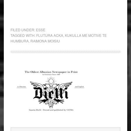
FILED UNDER:
ESSE
TAGGED WITH:
FLUTURA ACKA
,
KUKULLA ME MOTIVE TE
HUMBURA
,
RAIMONA MOISIU