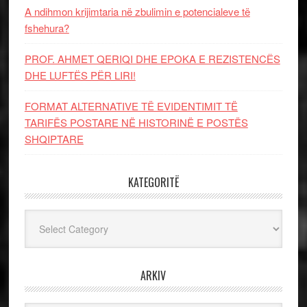
A ndihmon krijimtaria në zbulimin e potencialeve të
fshehura?
PROF. AHMET QERIQI DHE EPOKA E REZISTENCЁS
DHE LUFTЁS PЁR LIRI!
FORMAT ALTERNATIVE TË EVIDENTIMIT TË
TARIFËS POSTARE NË HISTORINË E POSTËS
SHQIPTARE
KATEGORITË
Kategoritë
ARKIV