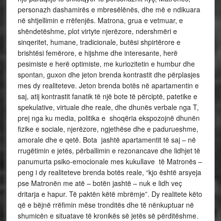
personazh dashamirës e mbresëlënës, dhe më e ndikuara
në shtjellimin e rrëfenjës. Matrona, grua e vetmuar, e
shëndetëshme, plot virtyte njerëzore, ndershmëri e
sinqeritet, humane, tradicionale, butësi shpirtërore e
brishtësi femërore, e hijshme dhe interesante, herë
pesimiste e herë optimiste, me kuriozitetin e humbur dhe
spontan, guxon dhe jeton brenda kontrastit dhe përplasjes
mes dy realiteteve. Jeton brenda botës në apartamentin e
saj, atij kontrastit fanatik të një bote të përciptë, patetike e
spekulative, virtuale dhe reale, dhe dhunës verbale nga T,
prej nga ku media, politika e shoqëria ekspozojnë dhunën
fizike e sociale, njerëzore, ngjethëse dhe e padurueshme,
amorale dhe e qetë. Bota jashtë apartamentit të saj – në
rrugëtimin e jetës, përballimin e rezonancave dhe lidhjet të
panumurta psiko-emocionale mes kukullave të Matronës –
peng i dy realiteteve brenda botës reale, “kjo është arsyeja
pse Matronën me atë – botën jashtë – nuk e lidh veç
dritarja e hapur. Të paktën këtë mbrëmje”. Dy realitete këto
që e bëjnë rrëfimin mëse tronditës dhe të nënkuptuar në
shumicën e situatave të kronikës së jetës së përditëshme.