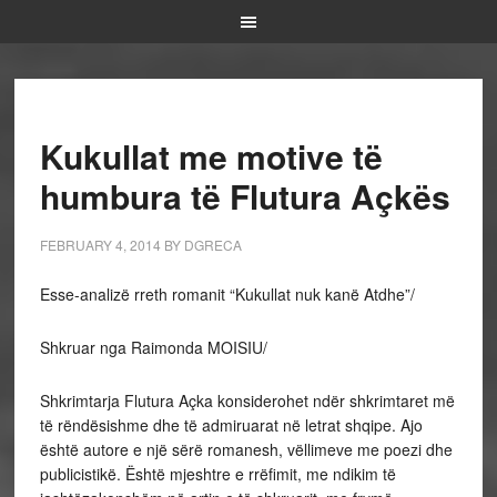
Kukullat me motive të
humbura të Flutura Açkës
FEBRUARY 4, 2014
BY
DGRECA
Esse-analizë rreth romanit “Kukullat nuk kanë Atdhe”/
Shkruar nga Raimonda MOISIU/
Shkrimtarja Flutura Açka konsiderohet ndër shkrimtaret më
të rëndësishme dhe të admiruarat në letrat shqipe. Ajo
është autore e një sërë romanesh, vëllimeve me poezi dhe
publicistikë. Është mjeshtre e rrëfimit, me ndikim të