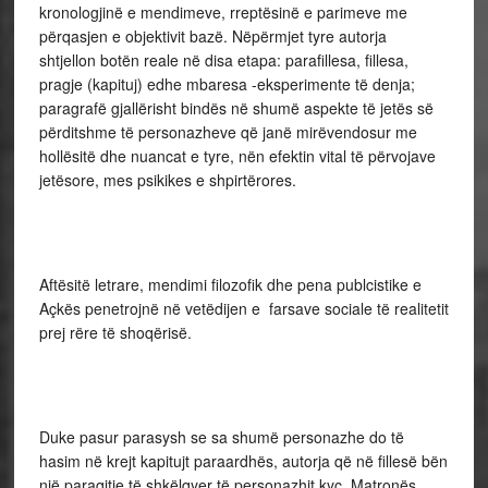
kronologjinë e mendimeve, rreptësinë e parimeve me
përqasjen e objektivit bazë. Nëpërmjet tyre autorja
shtjellon botën reale në disa etapa: parafillesa, fillesa,
pragje (kapituj) edhe mbaresa -eksperimente të denja;
paragrafë gjallërisht bindës në shumë aspekte të jetës së
përditshme të personazheve që janë mirëvendosur me
hollësitë dhe nuancat e tyre, nën efektin vital të përvojave
jetësore, mes psikikes e shpirtërores.
Aftësitë letrare, mendimi filozofik dhe pena publcistike e
Açkës penetrojnë në vetëdijen e farsave sociale të realitetit
prej rëre të shoqërisë.
Duke pasur parasysh se sa shumë personazhe do të
hasim në krejt kapitujt paraardhës, autorja që në fillesë bën
një paraqitje të shkëlqyer të personazhit kyç, Matronës,