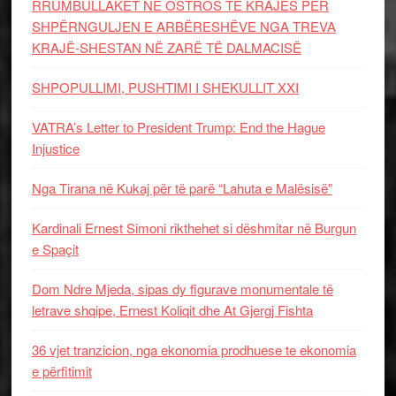
RRUMBULLAKËT NË OSTROS TË KRAJËS PËR
SHPËRNGULJEN E ARBËRESHËVE NGA TREVA
KRAJË-SHESTAN NË ZARË TË DALMACISË
SHPOPULLIMI, PUSHTIMI I SHEKULLIT XXI
VATRA’s Letter to President Trump: End the Hague
Injustice
Nga Tirana në Kukaj për të parë “Lahuta e Malësisë”
Kardinali Ernest Simoni rikthehet si dëshmitar në Burgun
e Spaçit
Dom Ndre Mjeda, sipas dy figurave monumentale të
letrave shqipe, Ernest Koliqit dhe At Gjergj Fishta
36 vjet tranzicion, nga ekonomia prodhuese te ekonomia
e përfitimit