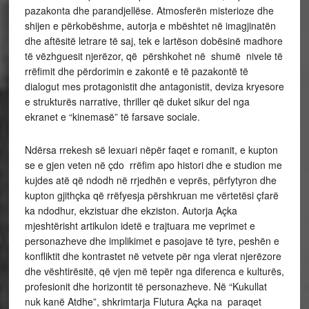
pazakonta dhe parandjellëse. Atmosferën misterioze dhe
shijen e përkobëshme, autorja e mbështet në imagjinatën
dhe aftësitë letrare të saj, tek e lartëson dobësinë madhore
të vëzhguesit njerëzor, që përshkohet në shumë nivele të
rrëfimit dhe përdorimin e zakontë e të pazakontë të
dialogut mes protagonistit dhe antagonistit, deviza kryesore
e strukturës narrative, thriller që duket sikur del nga
ekranet e “kinemasë” të farsave sociale.
Ndërsa rrekesh së lexuari nëpër faqet e romanit, e kupton
se e gjen veten në çdo rrëfim apo histori dhe e studion me
kujdes atë që ndodh në rrjedhën e veprës, përfytyron dhe
kupton gjithçka që rrëfyesja përshkruan me vërtetësi çfarë
ka ndodhur, ekzistuar dhe ekziston. Autorja Açka
mjeshtërisht artikulon idetë e trajtuara me veprimet e
personazheve dhe implikimet e pasojave të tyre, peshën e
konfliktit dhe kontrastet në vetvete për nga vlerat njerëzore
dhe vështirësitë, që vjen më tepër nga diferenca e kulturës,
profesionit dhe horizontit të personazheve. Në “Kukullat
nuk kanë Atdhe”, shkrimtarja Flutura Açka na paraqet