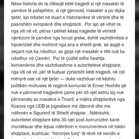
Nëse historia do ta cilësojë këtë tragjedi si një masakër të
çamëve të pafajshëm, si një gjenocid, masakër a po diçka
tjetër, kjo mbetet në duart e historianëve të vërtetë dhe të
paanshëm evropianë dhe shqiptarë. Por ajo që vihet re,
nga viti në vit, përsa i përket kësaj tragjedie të vërtetë
njerëzore të çamëve nga forcat greke, është vazhdimësia e
hipokrizisë dhe mohimit nga ana e shtetit grek se asgjë e
veçant nuk ka ndodhur, se gjoja një masakër e tillë nuk ka
ndodhur në Çamëri. Por të çuditë edhe heshtja
konveniente dhe vazhdueshme e autoriteteve shqiptare,
nga viti në vit, për të kujtuar zyrtarisht këtë tragjedi, në një
mënyrë ose në një tjetër — duke vazhduar në kështu
politikën mohuese të regjimit komunist të Enver Hoxhës që
nuk e përmendi tragjedinë çame për 45 vjet ashtu siç nuk
përmendej as masakra e Tivarit, e mijëra shqiptarëve nga
Kosova nga UDB-ja jugosllave me dijeninë dhe me
ndihmën e Sigurimit të Shtetit shqiptar . Ndërkohë,
autoritetet shqiptare këto 30-vjet post-komunizëm kanë
mundësuar dhe lejuar ndërtimin e monumenteve në tokën
shqiptare, kushtuar, “heronjve turq” të rënë në vendin e