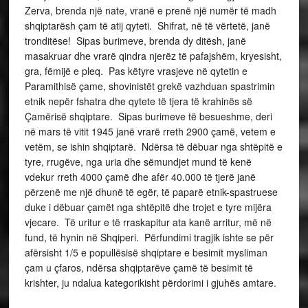
Zerva, brenda një nate, vranë e prenë një numër të madh
shqiptarësh çam të atij qyteti. Shifrat, në të vërtetë, janë
tronditëse! Sipas burimeve, brenda dy ditësh, janë
masakruar dhe vrarë qindra njerëz të pafajshëm, kryesisht,
gra, fëmijë e pleq. Pas këtyre vrasjeve në qytetin e
Paramithisë çame, shovinistët grekë vazhduan spastrimin
etnik nepër fshatra dhe qytete të tjera të krahinës së
Çamërisë shqiptare. Sipas burimeve të besueshme, deri
në mars të vitit 1945 janë vrarë rreth 2900 çamë, vetem e
vetëm, se ishin shqiptarë. Ndërsa të dëbuar nga shtëpitë e
tyre, rrugëve, nga uria dhe sëmundjet mund të kenë
vdekur rreth 4000 çamë dhe afër 40.000 të tjerë janë
përzenë me një dhunë të egër, të paparë etnik-spastruese
duke i dëbuar çamët nga shtëpitë dhe trojet e tyre mijëra
vjecare. Të uritur e të rraskapitur ata kanë arritur, më në
fund, të hynin në Shqiperi. Përfundimi tragjik ishte se për
afërsisht 1/5 e popullësisë shqiptare e besimit mysliman
çam u çfaros, ndërsa shqiptarëve çamë të besimit të
krishter, ju ndalua kategorikisht përdorimi i gjuhës amtare.