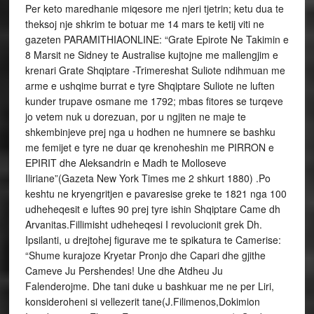
Per keto maredhanie miqesore me njeri tjetrin; ketu dua te
theksoj nje shkrim te botuar me 14 mars te ketij viti ne
gazeten PARAMITHIAONLINE: “Grate Epirote Ne Takimin e
8 Marsit ne Sidney te Australise kujtojne me mallengjim e
krenari Grate Shqiptare -Trimereshat Suliote ndihmuan me
arme e ushqime burrat e tyre Shqiptare Suliote ne luften
kunder trupave osmane me 1792; mbas fitores se turqeve
jo vetem nuk u dorezuan, por u ngjiten ne maje te
shkembinjeve prej nga u hodhen ne humnere se bashku
me femijet e tyre ne duar qe krenoheshin me PIRRON e
EPIRIT dhe Aleksandrin e Madh te Molloseve
Iliriane”(Gazeta New York Times me 2 shkurt 1880) .Po
keshtu ne kryengritjen e pavaresise greke te 1821 nga 100
udheheqesit e luftes 90 prej tyre ishin Shqiptare Came dh
Arvanitas.Fillimisht udheheqesi I revolucionit grek Dh.
Ipsilanti, u drejtohej figurave me te spikatura te Camerise:
“Shume kurajoze Kryetar Pronjo dhe Capari dhe gjithe
Cameve Ju Pershendes! Une dhe Atdheu Ju
Falenderojme. Dhe tani duke u bashkuar me ne per Liri,
konsideroheni si vellezerit tane(J.Filimenos,Dokimion