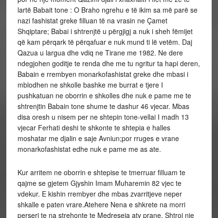
lartë Babait tone : O Braho ngrehu e të ikim sa më parë se
nazi fashistat greke filluan të na vrasin ne Çamet
Shqiptare; Babai i shtrenjtë u përgjigj a nuk i sheh fëmijet
që kam përqark të përqafuar e nuk mund ti lë vetëm. Daj
Qazua u largua dhe vdiq ne Tirane me 1982. Ne dere
ndegjohen goditje te renda dhe me tu ngritur ta hapi deren,
Babain e rrembyen monarkofashistat greke dhe mbasi i
mblodhen ne shkolle bashke me burrat e tjere I
pushkatuan ne oborrin e shkolles dhe nuk e pame me te
shtrenjtin Babain tone shume te dashur 46 vjecar. Mbas
disa oresh u nisem per ne shtepin tone-vellai I madh 13
vjecar Ferhati deshi te shkonte te shtepia e halles
moshatar me djalin e saje Avniun;por rruges e vrane
monarkofashistat edhe nuk e pame me as ate.
Kur arritem ne oborrin e shtepise te tmerruar filluam te
qajme se gjetem Gjyshin Imam Muharemin 82 vjec te
vdekur. E kishin rrembyer dhe mbas zvarritjeve neper
shkalle e paten vrare.Atehere Nena e shkrete na morri
perseri te na strehonte te Medreseja aty prane. Shtroi nje