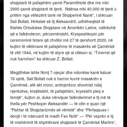
shqiptarë të pafajshëm çamë Paramithiotë dhe me mbi
2900 çamë shqiptarë të tjerë. Ndërsa mbi 40.000 të tjerë u
pritëm nga vëllezërit tanë në Shqiperinë Nanë”, i shkruan
Sali Bollati, Hirësisë së tij Aleksandrit, udhëheqësit të
Kishës Ortodokse Shqiptare në Amerikën Latine, ndërkohë
që e falkënderon, përzemërsisht, Kryepeshkopin për
ceremoninë fetare që zhvilloi më 27 të qershorit 2020, në
kujtim të viktimave të pafajshme të masakrës së Çamërisë
të vitit 1944, në kujtim të atyre që ai cilëson si, “Tmerret që
nuk harrohen” ka shkruar Z. Bollati.
Megjithëse ishte fëmij 7-vjeçar dhe ndonëse kanë kaluar
76 vjetë, Sali Bollati nuk e harron kurrë masakrën e
Çamërisë, atë akt mizor, antinjerëzor shovinist ndaj
njerëzëve, krejtësisht, të pafajshëm, kryesisht pleq e
femijë”, kujton ai, duke nënvijuar falënderimet e tij më të
thella për Peshkopin Aleksandër — të cilin e quan një
“Pishtar të Shqiptarizmës së vërtetë” dhe “Përfaqsues i
denjë i të nderuarit të madh Fan Nolit” — “Për veprën e tij
të mishërimit të shpirtërave shqiptarë të Çamërisë Martire”,