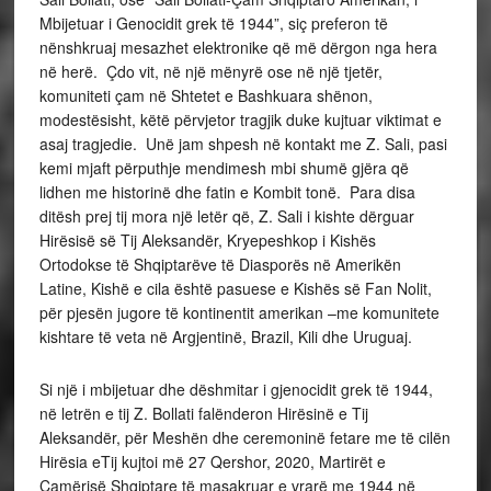
Mbijetuar i Genocidit grek të 1944”, siç preferon të
nënshkruaj mesazhet elektronike që më dërgon nga hera
në herë. Çdo vit, në një mënyrë ose në një tjetër,
komuniteti çam në Shtetet e Bashkuara shënon,
modestësisht, këtë përvjetor tragjik duke kujtuar viktimat e
asaj tragjedie. Unë jam shpesh në kontakt me Z. Sali, pasi
kemi mjaft përputhje mendimesh mbi shumë gjëra që
lidhen me historinë dhe fatin e Kombit tonë. Para disa
ditësh prej tij mora një letër që, Z. Sali i kishte dërguar
Hirësisë së Tij Aleksandër, Kryepeshkop i Kishës
Ortodokse të Shqiptarëve të Diasporës në Amerikën
Latine, Kishë e cila është pasuese e Kishës së Fan Nolit,
për pjesën jugore të kontinentit amerikan –me komunitete
kishtare të veta në Argjentinë, Brazil, Kili dhe Uruguaj.
Si një i mbijetuar dhe dëshmitar i gjenocidit grek të 1944,
në letrën e tij Z. Bollati falënderon Hirësinë e Tij
Aleksandër, për Meshën dhe ceremoninë fetare me të cilën
Hirësia eTij kujtoi më 27 Qershor, 2020, Martirët e
Çamërisë Shqiptare të masakruar e vrarë me 1944 në