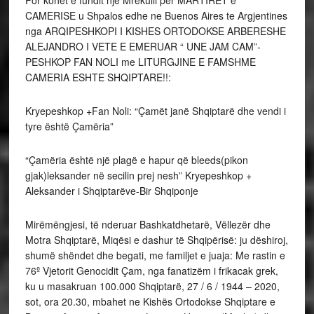
Por kohet e fundit nje Mrekulli per MARTIRET e
CAMERISE u Shpalos edhe ne Buenos Aires te Argjentines
nga ARQIPESHKOPI I KISHES ORTODOKSE ARBERESHE
ALEJANDRO I VETE E EMERUAR “ UNE JAM CAM”-
PESHKOP FAN NOLI me LITURGJINE E FAMSHME
CAMERIA ESHTE SHQIPTARE!!:
Kryepeshkop +Fan Noli: “Çamët janë Shqiptarë dhe vendi i
tyre është Çamëria”
“Çamëria është një plagë e hapur që bleeds(pikon
gjak)leksander në secilin prej nesh” Kryepeshkop +
Aleksander i Shqiptarëve-Bir Shqiponje
Mirëmëngjesi, të nderuar Bashkatdhetarë, Vëllezër dhe
Motra Shqiptarë, Miqësi e dashur të Shqipërisë: ju dëshiroj,
shumë shëndet dhe begati, me familjet e juaja: Me rastin e
76º Vjetorit Genocidit Çam, nga fanatizëm i frikacak grek,
ku u masakruan 100.000 Shqiptarë, 27 / 6 / 1944 – 2020,
sot, ora 20.30, mbahet ne Kishës Ortodokse Shqiptare e