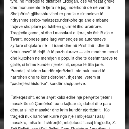
tyre, në mbrojtje të diktatorit Erdogan, ose varrezat greke
dhe monumente të tjera në jug, ndërkohë që në veri të
Shqipërisë gjithashtu vihet re prania e simboleve të
ndryshme serbo-malazeze,ndërkohë që anë e mbanë
trojeve shqiptare po fshihen gjurmët iliro-arbërore.
Tragjedia çame, si dhe i masakrat e tjera, siç është ajo e
Tivarit, ndonëse janë larg vëmendjes së autoriteteve
zyrtare shqiptare në –Tiranë dhe në Prishtinë –dhe të
“zbuluesve” të rinjë të të pazbulurave — ato mbahen mend
dhe kujtohen në mendjen e popullit dhe të dëshmitarëve të
gjallë, si krime kundër njerëzimit, sepse të tilla janë.
Prandaj, si krime kundër njerëzimit, ato nuk mund të
harrohen dhe të konsiderohen, thjeshtë, vetëm si
“padrejtësi historike”, kundër shqiptarëve.
Fatkeqësisht, edhe sivjet kaloi edhe një përvjetor tjetër i
masakrës së Çamërisë, pa u kujtuar siç duhet dhe pa u
dënuar si një masakër dhe krim kundër njerëzimit. Kjo
tragjedi nuk harrohet kurrë nga një i mbijetuar i asaj
masakre, miku im i shtrenjtë, mbijetuesi i asaj tragjedie, Z.
Sali Bollati, ose “Sali Bollati-Çam Shqiptaro Amerikan, i