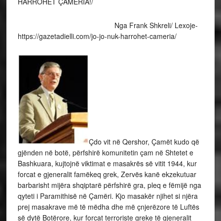
HARROHET ÇAMËRIA!/
Nga Frank Shkreli/ Lexoje-
https://gazetadielli.com/jo-jo-nuk-harrohet-cameria/
Çdo vit në Qershor, Çamët kudo që
gjënden në botë, përfshirë komunitetin çam në Shtetet e
Bashkuara, kujtojnë viktimat e masakrës së vitit 1944, kur
forcat e gjeneralit famëkeq grek, Zervës kanë ekzekutuar
barbarisht mijëra shqiptarë përfshirë gra, pleq e fëmijë nga
qyteti i Paramithisë në Çamëri. Kjo masakër njihet si njëra
prej masakrave më të mëdha dhe më çnjerëzore të Luftës
së dytë Botërore, kur forcat terroriste greke të gjeneralit