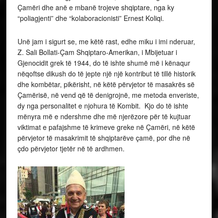
Çamëri dhe anë e mbanë trojeve shqiptare, nga ky
“poliagjenti” dhe “kolaboracionisti” Ernest Koliqi.
Unë jam i sigurt se, me këtë rast, edhe miku i imi nderuar,
Z. Sali Bollati-Çam Shqiptaro-Amerikan, i Mbijetuar i
Gjenocidit grek të 1944, do të ishte shumë më i kënaqur
nëqoftse dikush do të jepte një një kontribut të tillë historik
dhe kombëtar, pikërisht, në këtë përvjetor të masakrës së
Çamërisë, në vend që të denigrojnë, me metoda enveriste,
dy nga personalitet e njohura të Kombit. Kjo do të ishte
mënyra më e ndershme dhe më njerëzore për të kujtuar
viktimat e pafajshme të krimeve greke në Çamëri, në këtë
përvjetor të masakrimit të shqiptarëve çamë, por dhe në
çdo përvjetor tjetër në të ardhmen.