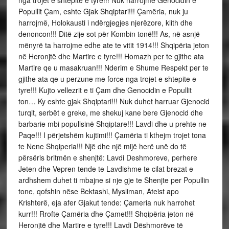
nga trojet e shtepite e tyre!!! Nuk harrojmë Genocidin e
Popullit Çam, eshte Gjak Shqiptari!!! Çamëria, nuk ju
harrojmë, Holokausti i ndërgjegjes njerëzore, klith dhe
denoncon!!! Ditë zije sot për Kombin tonë!!! As, në asnjë
mënyrë ta harrojme edhe ate te vitit 1914!!! Shqipëria jeton
në Heronjtë dhe Martire e tyre!!! Homazh per te gjithe ata
Martire qe u masakruan!!! Nderim e Shume Respekt per te
gjithe ata qe u perzune me force nga trojet e shtepite e
tyre!!! Kujto vellezrit e ti Çam dhe Genocidin e Popullit
ton… Ky eshte gjak Shqiptari!!! Nuk duhet harruar Gjenocid
turqit, serbët e greke, me shekuj kane bere Gjenocid dhe
barbarie mbi popullsinë Shqiptare!!! Lavdi dhe u prehte ne
Paqe!!! I përjetshëm kujtimi!!! Çamëria ti kthejm trojet tona
te Nene Shqiperia!!! Një dhe një mijë herë unë do të
përsëris britmën e shenjtë: Lavdi Deshmoreve, perhere
Jeten dhe Vepren tende te Lavdishme te cilat brezat e
ardhshem duhet ti mbajne si nje gje te Shenjte per Popullin
tone, qofshin nëse Bektashi, Mysliman, Ateist apo
Krishterë, eja afer Gjakut tende: Çameria nuk harrohet
kurr!!! Rrofte Çamëria dhe Çamet!!! Shqipëria jeton në
Heronjtë dhe Martire e tyre!!! Lavdi Dëshmorëve të