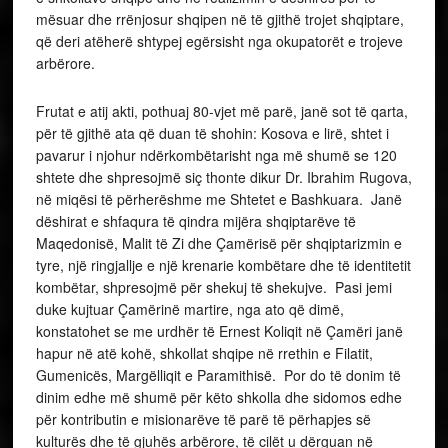
mësuar dhe rrënjosur shqipen në të gjithë trojet shqiptare,
që deri atëherë shtypej egërsisht nga okupatorët e trojeve
arbërore.
Frutat e atij akti, pothuaj 80-vjet më parë, janë sot të qarta,
për të gjithë ata që duan të shohin: Kosova e lirë, shtet i
pavarur i njohur ndërkombëtarisht nga më shumë se 120
shtete dhe shpresojmë siç thonte dikur Dr. Ibrahim Rugova,
në miqësi të përherëshme me Shtetet e Bashkuara. Janë
dëshirat e shfaqura të qindra mijëra shqiptarëve të
Maqedonisë, Malit të Zi dhe Çamërisë për shqiptarizmin e
tyre, një ringjallje e një krenarie kombëtare dhe të identitetit
kombëtar, shpresojmë për shekuj të shekujve. Pasi jemi
duke kujtuar Çamërinë martire, nga ato që dimë,
konstatohet se me urdhër të Ernest Koliqit në Çamëri janë
hapur në atë kohë, shkollat shqipe në rrethin e Filatit,
Gumenicës, Margëlliqit e Paramithisë. Por do të donim të
dinim edhe më shumë për këto shkolla dhe sidomos edhe
për kontributin e misionarëve të parë të përhapjes së
kulturës dhe të gjuhës arbërore, të cilët u dërguan në