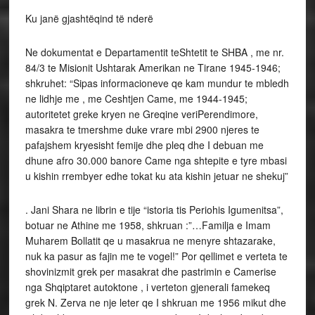
Ku janë gjashtëqind të nderë
Ne dokumentat e Departamentit teShtetit te SHBA , me nr.
84/3 te Misionit Ushtarak Amerikan ne Tirane 1945-1946;
shkruhet: “Sipas informacioneve qe kam mundur te mbledh
ne lidhje me , me Ceshtjen Came, me 1944-1945;
autoritetet greke kryen ne Greqine veriPerendimore,
masakra te tmershme duke vrare mbi 2900 njeres te
pafajshem kryesisht femije dhe pleq dhe I debuan me
dhune afro 30.000 banore Came nga shtepite e tyre mbasi
u kishin rrembyer edhe tokat ku ata kishin jetuar ne shekuj”
. Jani Shara ne librin e tije “istoria tis Periohis Igumenitsa”,
botuar ne Athine me 1958, shkruan :”…Familja e Imam
Muharem Bollatit qe u masakrua ne menyre shtazarake,
nuk ka pasur as fajin me te vogel!” Por qellimet e verteta te
shovinizmit grek per masakrat dhe pastrimin e Camerise
nga Shqiptaret autoktone , i verteton gjenerali famekeq
grek N. Zerva ne nje leter qe I shkruan me 1956 mikut dhe