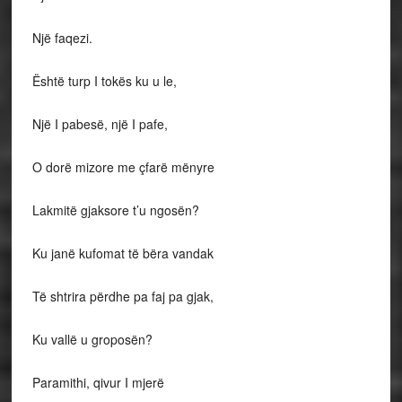
Një faqezi.
Është turp I tokës ku u le,
Një I pabesë, një I pafe,
O dorë mizore me çfarë mënyre
Lakmitë gjaksore t’u ngosën?
Ku janë kufomat të bëra vandak
Të shtrira përdhe pa faj pa gjak,
Ku vallë u groposën?
Paramithi, qivur I mjerë