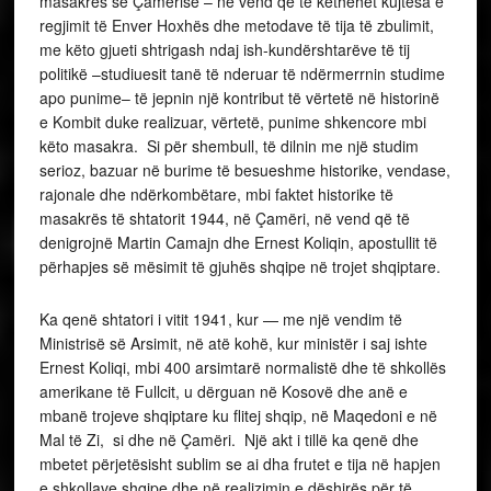
masakrës së Çamërisë – në vend që të këthehet kujtesa e
regjimit të Enver Hoxhës dhe metodave të tija të zbulimit,
me këto gjueti shtrigash ndaj ish-kundërshtarëve të tij
politikë –studiuesit tanë të nderuar të ndërmerrnin studime
apo punime– të jepnin një kontribut të vërtetë në historinë
e Kombit duke realizuar, vërtetë, punime shkencore mbi
këto masakra. Si për shembull, të dilnin me një studim
serioz, bazuar në burime të besueshme historike, vendase,
rajonale dhe ndërkombëtare, mbi faktet historike të
masakrës të shtatorit 1944, në Çamëri, në vend që të
denigrojnë Martin Camajn dhe Ernest Koliqin, apostullit të
përhapjes së mësimit të gjuhës shqipe në trojet shqiptare.
Ka qenë shtatori i vitit 1941, kur — me një vendim të
Ministrisë së Arsimit, në atë kohë, kur ministër i saj ishte
Ernest Koliqi, mbi 400 arsimtarë normalistë dhe të shkollës
amerikane të Fullcit, u dërguan në Kosovë dhe anë e
mbanë trojeve shqiptare ku flitej shqip, në Maqedoni e në
Mal të Zi, si dhe në Çamëri. Një akt i tillë ka qenë dhe
mbetet përjetësisht sublim se ai dha frutet e tija në hapjen
e shkollave shqipe dhe në realizimin e dëshirës për të