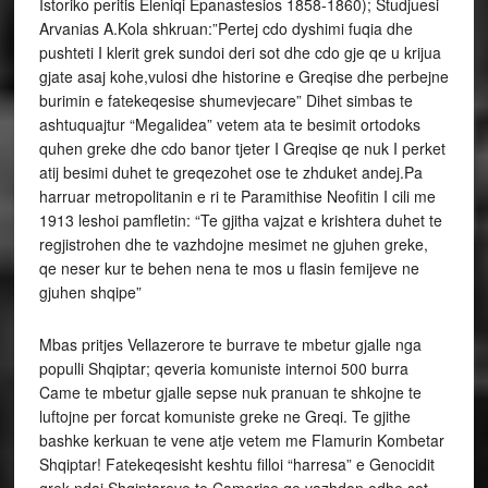
Istoriko peritis Eleniqi Epanastesios 1858-1860); Studjuesi
Arvanias A.Kola shkruan:”Pertej cdo dyshimi fuqia dhe
pushteti I klerit grek sundoi deri sot dhe cdo gje qe u krijua
gjate asaj kohe,vulosi dhe historine e Greqise dhe perbejne
burimin e fatekeqesise shumevjecare” Dihet simbas te
ashtuquajtur “Megalidea” vetem ata te besimit ortodoks
quhen greke dhe cdo banor tjeter I Greqise qe nuk I perket
atij besimi duhet te greqezohet ose te zhduket andej.Pa
harruar metropolitanin e ri te Paramithise Neofitin I cili me
1913 leshoi pamfletin: “Te gjitha vajzat e krishtera duhet te
regjistrohen dhe te vazhdojne mesimet ne gjuhen greke,
qe neser kur te behen nena te mos u flasin femijeve ne
gjuhen shqipe”
Mbas pritjes Vellazerore te burrave te mbetur gjalle nga
populli Shqiptar; qeveria komuniste internoi 500 burra
Came te mbetur gjalle sepse nuk pranuan te shkojne te
luftojne per forcat komuniste greke ne Greqi. Te gjithe
bashke kerkuan te vene atje vetem me Flamurin Kombetar
Shqiptar! Fatekeqesisht keshtu filloi “harresa” e Genocidit