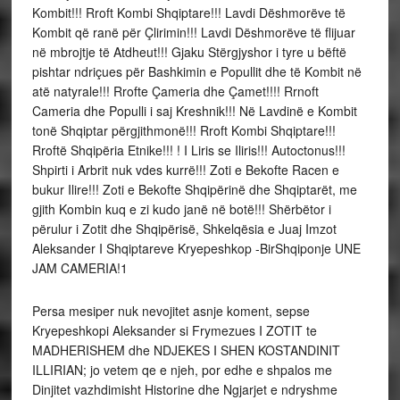
Kombit!!! Rroft Kombi Shqiptare!!! Lavdi Dëshmorëve të
Kombit që ranë për Çlirimin!!! Lavdi Dëshmorëve të flijuar
në mbrojtje të Atdheut!!! Gjaku Stërgjyshor i tyre u bëftë
pishtar ndriçues për Bashkimin e Popullit dhe të Kombit në
atë natyrale!!! Rrofte Çameria dhe Çamet!!!! Rrnoft
Cameria dhe Populli i saj Kreshnik!!! Në Lavdinë e Kombit
tonë Shqiptar përgjithmonë!!! Rroft Kombi Shqiptare!!!
Rroftë Shqipëria Etnike!!! ! I Liris se Iliris!!! Autoctonus!!!
Shpirti i Arbrit nuk vdes kurrë!!! Zoti e Bekofte Racen e
bukur Ilire!!! Zoti e Bekofte Shqipërinë dhe Shqiptarët, me
gjith Kombin kuq e zi kudo janë në botë!!! Shërbëtor i
përulur i Zotit dhe Shqipërisë, Shkelqësia e Juaj Imzot
Aleksander I Shqiptareve Kryepeshkop -BirShqiponje UNE
JAM CAMERIA!1
Persa mesiper nuk nevojitet asnje koment, sepse
Kryepeshkopi Aleksander si Frymezues I ZOTIT te
MADHERISHEM dhe NDJEKES I SHEN KOSTANDINIT
ILLIRIAN; jo vetem qe e njeh, por edhe e shpalos me
Dinjitet vazhdimisht Historine dhe Ngjarjet e ndryshme