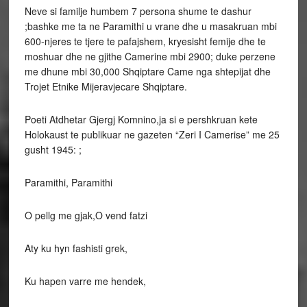
Neve si familje humbem 7 persona shume te dashur
;bashke me ta ne Paramithi u vrane dhe u masakruan mbi
600-njeres te tjere te pafajshem, kryesisht femije dhe te
moshuar dhe ne gjithe Camerine mbi 2900; duke perzene
me dhune mbi 30,000 Shqiptare Came nga shtepijat dhe
Trojet Etnike Mijeravjecare Shqiptare.
Poeti Atdhetar Gjergj Komnino,ja si e pershkruan kete
Holokaust te publikuar ne gazeten “Zeri I Camerise” me 25
gusht 1945: ;
Paramithi, Paramithi
O pellg me gjak,O vend fatzi
Aty ku hyn fashisti grek,
Ku hapen varre me hendek,