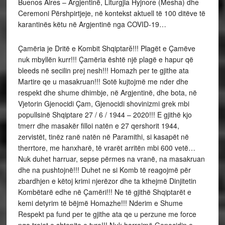
Buenos Aires – Argjentinë, Liturgjia Hyjnore (Mesha) dhe
Ceremoni Përshpirtjeje, në kontekst aktuell të 100 ditëve të
karantinës këtu në Argjentinë nga COVID-19…
Çamëria je Dritë e Kombit Shqiptarĕ!!! Plagët e Çamëve
nuk mbyllën kurr!!! Çamëria është një plagë e hapur që
bleeds në secilin prej nesh!!! Homazh per te gjithe ata
Martire qe u masakruan!!! Sotë kujtojmë me nder dhe
respekt dhe shume dhimbje, në Argjentinë, dhe bota, në
Vjetorin Gjenocidi Çam, Gjenocidi shovinizmi grek mbi
popullsinë Shqiptare 27 / 6 / 1944 – 2020!!! E gjithë kjo
tmerr dhe masakër filloi natën e 27 qershorit 1944,
zervistët, tinëz ranë natën në Paramithi, si kasapët në
therrtore, me hanxharë, të vrarët arritën mbi 600 vetë…
Nuk duhet harruar, sepse përmes na vranë, na masakruan
dhe na pushtojnë!!! Duhet ne si Komb të reagojmë për
zbardhjen e këtoj krimi njerëzor dhe ta kthejmë Dinjitetin
Kombëtarë edhe në Çamëri!!! Ne të gjithë Shqiptarët e
kemi detyrim të bëjmë Homazhe!!! Nderim e Shume
Respekt pa fund per te gjithe ata qe u perzune me force