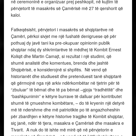
në ceremoninë e organizuar prej peshkopit, në kujtim të
përvjetorit të masakrës së Çamërisë më 27 të qershorit që
kaloi.
Fatkeqësisht, përvjetori i masakrës së shqiptarëve në
Çamëri, përkoi sivjet me një fushatë denigruese që për
pothuaj dy javë tani ka pre-okupuar opinionin publik
shqiptar ndaj dy shkrimtarëve të mëdhej të Kombit Ernest
Koliqit dhe Martin Camajt, si rezultat i një studimi, që
shumë analistë dhe komentues, brenda dhe jashtë
Shqipërisë, e konsiderojnë si shpifës. Në vend që
historianët dhe studiuesit dhe pretenduesit tanë shqiptarë
që gërmojnë nga një arkiv ndërkombëtar në tjetrin për të
“zbuluar” të bëmat dhe të pa bëmat –gjoja “tradhëtitë” dhe
“bashkpunimin” e këtyre burrave të dalluar për kontributet
shumë të çmueshme kombëtare, – do të kryenin një detyrë
më të ndershme dhe më patriotikte po të angazhoheshin
për zbardhjen e këtyre historive tragjike të Kombit shqiptar,
siç janë, ndër të tjera, masakra e Çamërisë dhe masakra e
Tivarit. A nuk do të ishte më mirë që në përvjetorin e