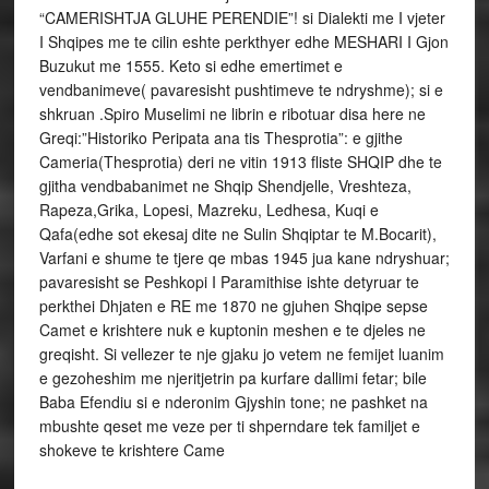
“CAMERISHTJA GLUHE PERENDIE”! si Dialekti me I vjeter
I Shqipes me te cilin eshte perkthyer edhe MESHARI I Gjon
Buzukut me 1555. Keto si edhe emertimet e
vendbanimeve( pavaresisht pushtimeve te ndryshme); si e
shkruan .Spiro Muselimi ne librin e ribotuar disa here ne
Greqi:”Historiko Peripata ana tis Thesprotia”: e gjithe
Cameria(Thesprotia) deri ne vitin 1913 fliste SHQIP dhe te
gjitha vendbabanimet ne Shqip Shendjelle, Vreshteza,
Rapeza,Grika, Lopesi, Mazreku, Ledhesa, Kuqi e
Qafa(edhe sot ekesaj dite ne Sulin Shqiptar te M.Bocarit),
Varfani e shume te tjere qe mbas 1945 jua kane ndryshuar;
pavaresisht se Peshkopi I Paramithise ishte detyruar te
perkthei Dhjaten e RE me 1870 ne gjuhen Shqipe sepse
Camet e krishtere nuk e kuptonin meshen e te djeles ne
greqisht. Si vellezer te nje gjaku jo vetem ne femijet luanim
e gezoheshim me njeritjetrin pa kurfare dallimi fetar; bile
Baba Efendiu si e nderonim Gjyshin tone; ne pashket na
mbushte qeset me veze per ti shperndare tek familjet e
shokeve te krishtere Came