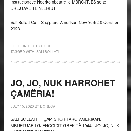
Institucioneve Nderkombetare te MBROJTJES se te
DREJTAVE TE NJERIUT
Sali Bollati-Cam Shqiptaro Amerikan New York 26 Qershor
2023
FILED UNDER:
HISTORI
TAGGED WITH:
SALI BOLLATI
JO, JO, NUK HARROHET
ÇAMËRIA!
JULY 15, 2020
BY
DGRECA
SALI BOLLATI — ÇAM SHQIPTARO-AMERIKAN, I
MBIJETUAR I GJENOCIDIT GREK TË 1944- JO, JO, NUK