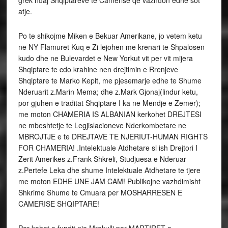
grek ndaj Shqiptareve te Camerise qe vazhdon edhe sot
atje.
Po te shikojme Miken e Bekuar Amerikane, jo vetem ketu
ne NY Flamuret Kuq e Zi lejohen me krenari te Shpalosen
kudo dhe ne Bulevardet e New Yorkut vit per vit mijera
Shqiptare te cdo krahine nen drejtimin e Rrenjeve
Shqiptare te Marko Kepit, me pjesemarje edhe te Shume
Nderuarit z.Marin Mema; dhe z.Mark Gjonaj(lindur ketu,
por gjuhen e traditat Shqiptare I ka ne Mendje e Zemer);
me moton CHAMERIA IS ALBANIAN kerkohet DREJTESI
ne mbeshtetje te Legjislacioneve Nderkombetare ne
MBROJTJE e te DREJTAVE TE NJERIUT-HUMAN RIGHTS
FOR CHAMERIA! .Intelektuale Atdhetare si ish Drejtori I
Zerit Amerikes z.Frank Shkreli, Studjuesa e Nderuar
z.Pertefe Leka dhe shume Intelektuale Atdhetare te tjere
me moton EDHE UNE JAM CAM! Publikojne vazhdimisht
Shkrime Shume te Cmuara per MOSHARRESEN E
CAMERISE SHQIPTARE!