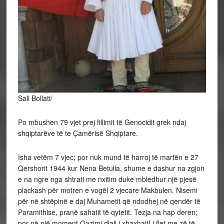
Sali Bollati/
Po mbushen 79 vjet prej fillimit të Genocidit grek ndaj
shqiptarëve të te Çamërisë Shqiptare.
Isha
vetëm 7 vjec; por nuk mund të harroj të martën e 27
Qershorit 1944 kur Nena Betulla, shume e dashur na zgjon
e na ngre nga shtrati me nxitim duke mbledhur një pjesë
plackash për motren e vogël 2 vjecare Makbulen. Nisemi
për në shtëpinë e daj Muhametit që ndodhej në qendër të
Paramithise, pranë sahatit të qytetit. Tezja na hap deren;
por në një moment Qazimi djali i xhaxhaitI i flet me zë të