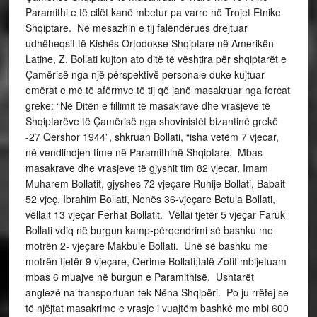
Paramithi e të cilët kanë mbetur pa varre në Trojet Etnike
Shqiptare. Në mesazhin e tij falënderues drejtuar
udhëheqsit të Kishës Ortodokse Shqiptare në Amerikën
Latine, Z. Bollati kujton ato ditë të vështira për shqiptarët e
Çamërisë nga një përspektivë personale duke kujtuar
emërat e më të afërmve të tij që janë masakruar nga forcat
greke: “Në Ditën e fillimit të masakrave dhe vrasjeve të
Shqiptarëve të Çamërisë nga shovinistët bizantinë grekë
-27 Qershor 1944”, shkruan Bollati, “isha vetëm 7 vjecar,
në vendlindjen time në Paramithinë Shqiptare. Mbas
masakrave dhe vrasjeve të gjyshit tim 82 vjecar, Imam
Muharem Bollatit, gjyshes 72 vjeçare Ruhije Bollati, Babait
52 vjeç, Ibrahim Bollati, Nenës 36-vjeçare Betula Bollati,
vëllait 13 vjeçar Ferhat Bollatit. Vëllai tjetër 5 vjeçar Faruk
Bollati vdiq në burgun kamp-përqendrimi së bashku me
motrën 2- vjeçare Makbule Bollati. Unë së bashku me
motrën tjetër 9 vjeçare, Qerime Bollati;falë Zotit mbijetuam
mbas 6 muajve në burgun e Paramithisë. Ushtarët
anglezë na transportuan tek Nëna Shqipëri. Po ju rrëfej se
të njëjtat masakrime e vrasje i vuajtëm bashkë me mbi 600