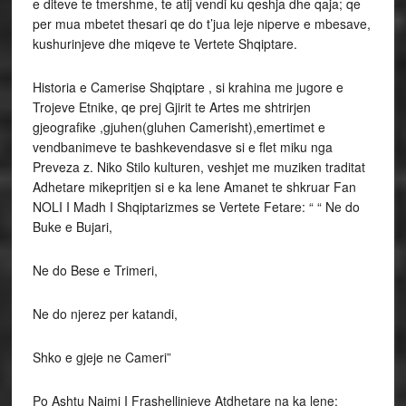
e diteve te tmershme, te atij vendi ku qeshja dhe qaja; qe
per mua mbetet thesari qe do t’jua leje niperve e mbesave,
kushurinjeve dhe miqeve te Vertete Shqiptare.
Historia e Camerise Shqiptare , si krahina me jugore e
Trojeve Etnike, qe prej Gjirit te Artes me shtrirjen
gjeografike ,gjuhen(gluhen Camerisht),emertimet e
vendbanimeve te bashkevendasve si e flet miku nga
Preveza z. Niko Stilo kulturen, veshjet me muziken traditat
Adhetare mikepritjen si e ka lene Amanet te shkruar Fan
NOLI I Madh I Shqiptarizmes se Vertete Fetare: “ “ Ne do
Buke e Bujari,
Ne do Bese e Trimeri,
Ne do njerez per katandi,
Shko e gjeje ne Cameri”
Po Ashtu Naimi I Frashellinjeve Atdhetare na ka lene: