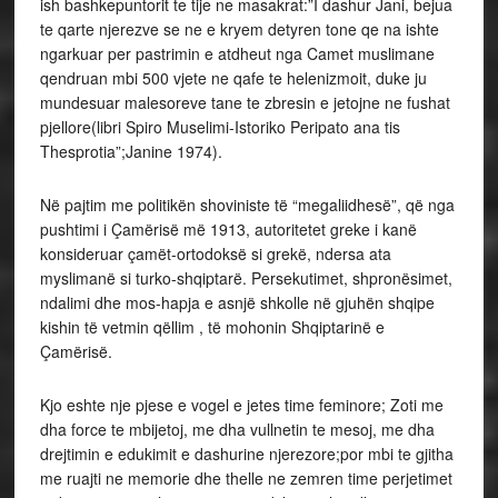
ish bashkepuntorit te tije ne masakrat:”I dashur Jani, bejua
te qarte njerezve se ne e kryem detyren tone qe na ishte
ngarkuar per pastrimin e atdheut nga Camet muslimane
qendruan mbi 500 vjete ne qafe te helenizmoit, duke ju
mundesuar malesoreve tane te zbresin e jetojne ne fushat
pjellore(libri Spiro Muselimi-Istoriko Peripato ana tis
Thesprotia”;Janine 1974).
Në pajtim me politikën shoviniste të “megaliidhesë”, që nga
pushtimi i Çamërisë më 1913, autoritetet greke i kanë
konsideruar çamët-ortodoksë si grekë, ndersa ata
myslimanë si turko-shqiptarë. Persekutimet, shpronësimet,
ndalimi dhe mos-hapja e asnjë shkolle në gjuhën shqipe
kishin të vetmin qëllim , të mohonin Shqiptarinë e
Çamërisë.
Kjo eshte nje pjese e vogel e jetes time feminore; Zoti me
dha force te mbijetoj, me dha vullnetin te mesoj, me dha
drejtimin e edukimit e dashurine njerezore;por mbi te gjitha
me ruajti ne memorie dhe thelle ne zemren time perjetimet