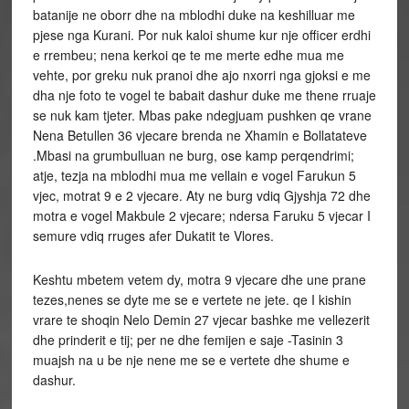
batanije ne oborr dhe na mblodhi duke na keshilluar me
pjese nga Kurani. Por nuk kaloi shume kur nje officer erdhi
e rrembeu; nena kerkoi qe te me merte edhe mua me
vehte, por greku nuk pranoi dhe ajo nxorri nga gjoksi e me
dha nje foto te vogel te babait dashur duke me thene rruaje
se nuk kam tjeter. Mbas pake ndegjuam pushken qe vrane
Nena Betullen 36 vjecare brenda ne Xhamin e Bollatateve
.Mbasi na grumbulluan ne burg, ose kamp perqendrimi;
atje, tezja na mblodhi mua me vellain e vogel Farukun 5
vjec, motrat 9 e 2 vjecare. Aty ne burg vdiq Gjyshja 72 dhe
motra e vogel Makbule 2 vjecare; ndersa Faruku 5 vjecar I
semure vdiq rruges afer Dukatit te Vlores.
Keshtu mbetem vetem dy, motra 9 vjecare dhe une prane
tezes,nenes se dyte me se e vertete ne jete. qe I kishin
vrare te shoqin Nelo Demin 27 vjecar bashke me vellezerit
dhe prinderit e tij; per ne dhe femijen e saje -Tasinin 3
muajsh na u be nje nene me se e vertete dhe shume e
dashur.