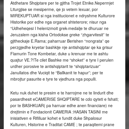
Atdhetare Shqiptare per te gjitha Trojet Etnike.Nepermjet
Liturgjise se mesiperme, qe jo vetem lexuar, por
MIREKUPTUAR si nga institucionet e ndryshme Kulturore
Historike por edhe nga organet shteterore; nisur nga
“Udheheqesi I helenizmoit grek-medalje te dhuruar ne
Jeruzalem nga kisha Ortodokse greke “zhgarvitesit” te
gjitheckaje E.Rama; paharruar Berishen “nongrata” qe
perzgjedhe kryetar bashkije nje antishqiptar qe ka grisur
Flamurin Tone Kombetar, duke u krenuar me te ashtu
quajtur VE.?!Te cilet Bashke me “shoket” e tyre I perulen
urdher porosive te antishqiptarit te “shqiptarizuar”
Janullatos dhe Vuciqit te “Ballkanit te hapur”; per te
mbrojtur pasurite e tyre te vjedhura nga populli.
Ketu nuk duhet te presim e te harrojme ne te lindurit dhe
pasardhesit eCAMERISE SHQIPTARE te cdo qyteti e fshati;
por te BASHKUAR( pa harruar edhe anen financiare) ne
drejtimin e Fondacionit CAMERIA :HASAN TASINI me
inisiativen e Rifilluar kohet e fundit duke Shpalosur
Kulturen, Historine e Traditat CAME ; te paraqitemi prane