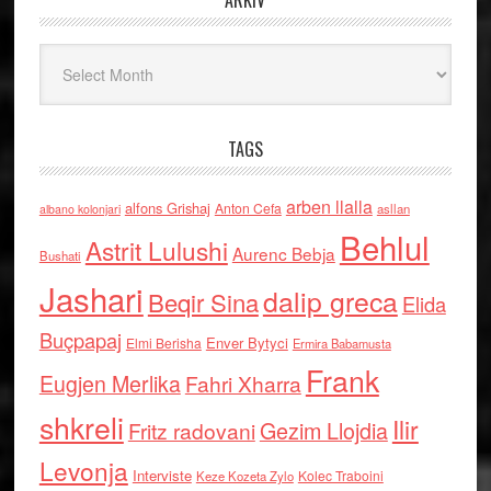
ARKIV
Arkiv
TAGS
arben llalla
alfons Grishaj
Anton Cefa
asllan
albano kolonjari
Behlul
Astrit Lulushi
Aurenc Bebja
Bushati
Jashari
dalip greca
Beqir Sina
Elida
Buçpapaj
Enver Bytyci
Elmi Berisha
Ermira Babamusta
Frank
Eugjen Merlika
Fahri Xharra
shkreli
Ilir
Gezim Llojdia
Fritz radovani
Levonja
Interviste
Kolec Traboini
Keze Kozeta Zylo