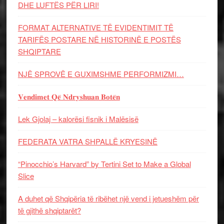
DHE LUFTЁS PЁR LIRI!
FORMAT ALTERNATIVE TË EVIDENTIMIT TË
TARIFËS POSTARE NË HISTORINË E POSTËS
SHQIPTARE
NJË SPROVË E GUXIMSHME PERFORMIZMI…
𝐕𝐞𝐧𝐝𝐢𝐦𝐞𝐭 𝐐𝐞̈ 𝐍𝐝𝐫𝐲𝐬𝐡𝐮𝐚𝐧 𝐁𝐨𝐭𝐞̈𝐧
Lek Gjolaj – kalorësi fisnik i Malësisë
FEDERATA VATRA SHPALLË KRYESINË
“Pinocchio’s Harvard” by Tertini Set to Make a Global
Slice
A duhet që Shqipëria të ribëhet një vend i jetueshëm për
të gjithë shqiptarët?