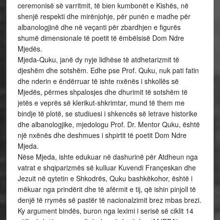
ceremonisë së varritmit, të bien kumbonët e Kishës, në
shenjë respekti dhe mirënjohje, për punën e madhe për
albanologjinë dhe në veçanti për zbardhjen e figurës
shumë dimensionale të poetit të ëmbëlsisë Dom Ndre
Mjedës.
Mjeda-Quku, janë dy nyje lidhëse të atdhetarizmit të
djeshëm dhe sotshëm. Edhe pse Prof. Quku, nuk pati fatin
dhe nderin e ëndërruar të ishte nxënës i shkollës së
Mjedës, përmes shpalosjes dhe dhurimit të sotshëm të
jetës e veprës së klerikut-shkrimtar, mund të them me
bindje të plotë, se studiuesi i shkencës së letrave historike
dhe albanologjike, mjedologu Prof. Dr. Mentor Quku, është
një nxënës dhe deshmues i shpirtit të poetit Dom Ndre
Mjeda.
Nëse Mjeda, ishte edukuar në dashurinë për Atdheun nga
vatrat e shqiparizmës së kulluar Kuvendi Françeskan dhe
Jezuit në qytetin e Shkodrës, Quku bashkëkohor, është i
mëkuar nga prindërit dhe të afërmit e tij, që ishin pinjoll të
denjë të rrymës së pastër të nacionalzimit brez mbas brezi.
Ky argument bindës, buron nga leximi i serisë së ciklit 14