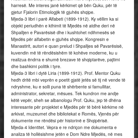
harresë. Me interes janë kërkimet që bën Quku, për të
gjetur Fjalorin Etimologjik të gjuhës shqipe.
Mjeda-3 libri i parë Alfabeti (1899-1912). Ky vëllim ka si
objekt periudhën e kthimit të Mjedës në atdhe deri në
Shpalljen e Pavarësisë dhe i kushtohet ndihmesës së
Mjedës për alfabetin e gjuhës shqipe. Kongresin e
Manastirit, autori e quan prelud i Shpalljes së Pavarësisë,
kuvendin më të rëndësishëm të kohëve moderne, ku u
realizua ëndrra e shumë brezave të shqiptarëve, pajtimi
dhe bashkimi politik i tyre.
Mjeda-3 libri i dytë Liria (1899-1912). Prof. Mentor Quku
hedh dritë mbi veprën e poetit gjatë jetës së tij në vende të
ndryshme, ku e solli puna të shërbente si famullitar,
administrator, sekretar, mësues. Tek kundron me andje
këtë vepër, sheh se albanologu Prof. Quku, jep të dhëna
interesante për projektet e Mjedës për të bërë kërkime në
arkivat, muzeumet dhe bibliotekat e Romës, Vjenës për
dokumente me rëndësi për historinë e Shqipërisë.
Mjeda-4 Identitet. Vepra e re ndriçon me dokumenta e
analiza të hollësishme jetën e Dom Ndre Mjedës, në mes