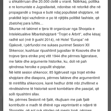
u shkatërruan dhe 20.000 civilë u vranë. Ndërkaq, politika
e re komuniste e Jugosllavisë, ndonëse në retorikë dhe në
propagandë u tregua e butë ndaj popullsisë shqiptare, në
praktikë lejoi vazhdimin e po të njëjtës politikë fashiste, që
zbatohej para luftës…
Sikurse në takimet e tjera të organizuar nga Shoqata e
Intelektualëve Mbarëshqiptarë “Trojet e Arbrit”, edhe kësaj
radhë sot (më 9 gusht 2014), në Hotel “Europa” në
Gjakovë, i përfundoi me sukses punimet Sesioni XII
Shkencor, kushtuar ripushtimit jugosllav të Kosovës dhe të
trojeve tjera etnike prej vitit 1944 dhe përmes ligjeratave,
me fakte dhe argumente historike, ku, doli në pah
qëndresa heroike e popullit shqiptar.
Në këtë sesion shkencor, 85 ligjëruesit nga trojet etnike
shqiptare dhe diaspora, përmes fakteve dhe argumentimit
të mirëfillta shkencore, kanë hedhur dritë mbi zhvillimet e
rëndësishme të historisë sonë kombëtare dhe pasojat, që
solli ripushtimi sllav.
Ne, përmes Sesionit në fjalë, rikujtuam me pak fjalë
kontributin e madh të dhënë nga veprimtarët e ndjerë të
Shoqatës, që sot nuk gjinden në mesin tonë, përmes