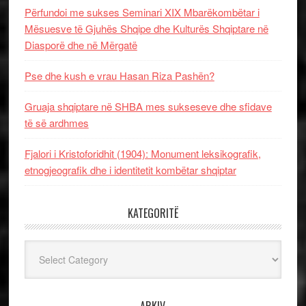
Përfundoi me sukses Seminari XIX Mbarëkombëtar i
Mësuesve të Gjuhës Shqipe dhe Kulturës Shqiptare në
Diasporë dhe në Mërgatë
Pse dhe kush e vrau Hasan Riza Pashën?
Gruaja shqiptare në SHBA mes sukseseve dhe sfidave
të së ardhmes
Fjalori i Kristoforidhit (1904): Monument leksikografik,
etnogjeografik dhe i identitetit kombëtar shqiptar
KATEGORITË
Kategoritë