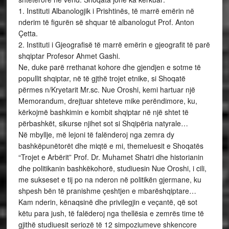
1. Instituti Albanologjik i Prishtinës, të marrë emërin në
nderim të figurën së shquar të albanologut Prof. Anton
Çetta.
2. Instituti i Gjeografisë të marrë emërin e gjeografit të parë
shqiptar Profesor Ahmet Gashi.
Ne, duke parë rrethanat kohore dhe gjendjen e sotme të
popullit shqiptar, në të gjthë trojet etnike, si Shoqatë
përmes n/Kryetarit Mr.sc. Nue Oroshi, kemi hartuar një
Memorandum, drejtuar shteteve mike perëndimore, ku,
kërkojmë bashkimin e kombit shqiptar në një shtet të
përbashkët, sikurse njihet sot si Shqipëria natyrale…
Në mbyllje, më lejoni të falënderoj nga zemra dy
bashkëpunëtorët dhe miqtë e mi, themeluesit e Shoqatës
“Trojet e Arbërit” Prof. Dr. Muhamet Shatri dhe historianin
dhe politikanin bashkëkohorë, studiuesin Nue Oroshi, i cili,
me sukseset e tij po na nderon në politikën gjermane, ku
shpesh bën të pranishme çeshtjen e mbarëshqiptare…
Kam nderin, kënaqsinë dhe privilegjin e veçantë, që sot
këtu para jush, të falëderoj nga thellësia e zemrës time të
gjithë studiuesit seriozë të 12 simpoziumeve shkencore