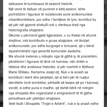
dalluesve të kumtesave të sesionit historik.
Një vend të dalluar në punimet e këtij sesioni, ishte
portretizimi i figurave të rezistencës sonë antikomuniste
mbarëkombëtare, por edhe i familjeve të tyre, kontribut ky
që për një gjysmë shekulli nuk u vlerësua drejt nga
historiografia shqiptare.
Sikurse u përmend gjatë ligjeratave, u vu theksi në shumë
drejtime, mbi kontributin e gruas shqiptare, në lëvizjet
antikomunsite, por edhe burgosjet e tortuarat, që u bënë
vijueshmërisht nga qeveritë komuniste asokohe.
Me shumë ineteres u ndoqën nga të gjithë ju të pranishëm,
përshkrimi i figurave të lënë në harrese, nën dritën e
fakteve dhe analizave historike, si për martirët e Atdheut:
Marie Shllaku, Kartarina Josipi etj. Nuk u la anash as
kontributi i klerit dhe përjekjet, që ai bëri për të ruajtur
identitetin tonë kombëtar, përballë së keqes që po i kanosej
vendit, si edhe puna e madhe, që është bërë në mërgim
nga shoqatat dhe organizatat e emigracionit të të gjitha
periudhave për çështjen shqiptare.
Vetë titulli i Shoqatës “Trojet e Arbërit”, nuk e la anash edhe