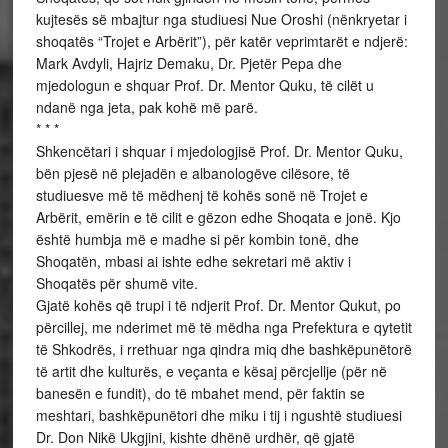
kujtesës së mbajtur nga studiuesi Nue Oroshi (nënkryetar i
shoqatës “Trojet e Arbërit”), për katër veprimtarët e ndjerë:
Mark Avdyli, Hajriz Demaku, Dr. Pjetër Pepa dhe
mjedologun e shquar Prof. Dr. Mentor Quku, të cilët u
ndanë nga jeta, pak kohë më parë.
* * *
Shkencëtari i shquar i mjedologjisë Prof. Dr. Mentor Quku,
bën pjesë në plejadën e albanologëve cilësore, të
studiuesve më të mëdhenj të kohës sonë në Trojet e
Arbërit, emërin e të cilit e gëzon edhe Shoqata e jonë. Kjo
është humbja më e madhe si për kombin tonë, dhe
Shoqatën, mbasi ai ishte edhe sekretari më aktiv i
Shoqatës për shumë vite.
Gjatë kohës që trupi i të ndjerit Prof. Dr. Mentor Qukut, po
përcillej, me nderimet më të mëdha nga Prefektura e qytetit
të Shkodrës, i rrethuar nga qindra miq dhe bashkëpunëtorë
të artit dhe kulturës, e veçanta e kësaj përcjellje (për në
banesën e fundit), do të mbahet mend, për faktin se
meshtari, bashkëpunëtori dhe miku i tij i ngushtë studiuesi
Dr. Don Nikë Ukgjini, kishte dhënë urdhër, që gjatë