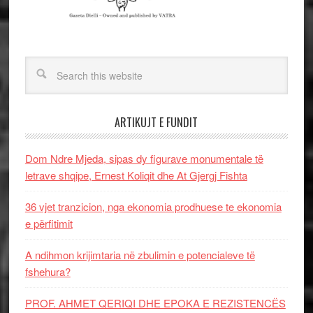
ARTIKUJT E FUNDIT
Dom Ndre Mjeda, sipas dy figurave monumentale të
letrave shqipe, Ernest Koliqit dhe At Gjergj Fishta
36 vjet tranzicion, nga ekonomia prodhuese te ekonomia
e përfitimit
A ndihmon krijimtaria në zbulimin e potencialeve të
fshehura?
PROF. AHMET QERIQI DHE EPOKA E REZISTENCЁS