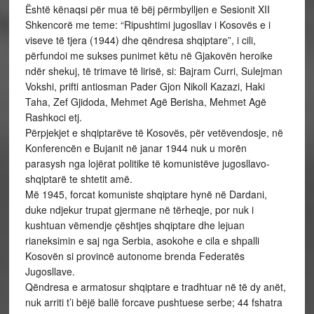
Është kënaqsi për mua të bëj përmbylljen e Sesionit XII
Shkencorë me teme: “Ripushtimi jugosllav i Kosovës e i
viseve të tjera (1944) dhe qëndresa shqiptare”, i cili,
përfundoi me sukses punimet këtu në Gjakovën heroike
ndër shekuj, të trimave të lirisë, si: Bajram Curri, Sulejman
Vokshi, prifti antiosman Pader Gjon Nikoll Kazazi, Haki
Taha, Zef Gjidoda, Mehmet Agë Berisha, Mehmet Agë
Rashkoci etj.
Përpjekjet e shqiptarëve të Kosovës, për vetëvendosje, në
Konferencën e Bujanit në janar 1944 nuk u morën
parasysh nga lojërat politike të komunistëve jugosllavo-
shqiptarë te shtetit amë.
Më 1945, forcat komuniste shqiptare hynë në Dardani,
duke ndjekur trupat gjermane në tërheqje, por nuk i
kushtuan vëmendje çështjes shqiptare dhe lejuan
rianeksimin e saj nga Serbia, asokohe e cila e shpalli
Kosovën si provincë autonome brenda Federatës
Jugosllave.
Qëndresa e armatosur shqiptare e tradhtuar në të dy anët,
nuk arriti t’i bëjë ballë forcave pushtuese serbe; 44 fshatra