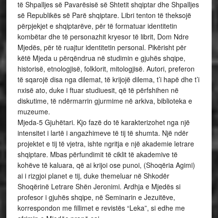
të Shpalljes së Pavarësisë së Shtetit shqiptar dhe Shpalljes
së Republikës së Parë shqiptare. Libri tenton të theksojë
përpjekjet e shqiptarëve, për të formatuar identitetin
kombëtar dhe të personazhit kryesor të librit, Dom Ndre
Mjedës, për të ruajtur identitetin personal. Pikërisht për
këtë Mjeda u përqëndrua në studimin e gjuhës shqipe,
historisë, etnologjisë, folklorit, mitologjisë. Autori, preferon
të sqarojë disa nga dilemat, të krijojë dilema, t’i hapë dhe t’i
nxisë ato, duke i ftuar studiuesit, që të përfshihen në
diskutime, të ndërmarrin gjurmime në arkiva, biblioteka e
muzeume.
Mjeda-5 Gjuhëtari. Kjo fazë do të karakterizohet nga një
intensitet i lartë i angazhimeve të tij të shumta. Një ndër
projektet e tij të vjetra, ishte ngritja e një akademie letrare
shqiptare. Mbas përfundimit të ciklit të akademive të
kohëve të kaluara, që ai krijoi ose punoi, (Shoqëria Agimi)
ai i rizgjoi planet e tij, duke themeluar në Shkodër
Shoqërinë Letrare Shën Jeronimi. Ardhja e Mjedës si
profesor i gjuhës shqipe, në Seminarin e Jezuitëve,
korrespondon me fillimet e revistës “Leka”, si edhe me