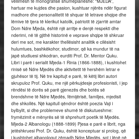
vëllimësh të monografisë shumëplanëshe: “MJEDA”,
hartuar me kujdes dhe pasion, kushtuar njërës ndër figurat
madhore dhe personalitetit të shquar të letrave shqipe dhe
lëmive të tjera të klerikut katolik, patriotit të zjarrtë amtar
Dom Ndre Mjeda, është një arritje e denjë respekti dhe
nderimi, në të gjithë historinë e veprave shqipe të shkruar
deri me sot, me karakter thellësisht analitik e cilësisht
hulumtues, bashkëkohor, studimor, që ka mundur të na
japë studiuesi shkodran, eurditi Prof. Dr. Mentor Quku.
Libri i parë i serialit Mjeda-1 Rinia (1866-1888), i kushtohet
rinisë së Ndre Mjedës dhe aktivitetit të hershëm letrar e
gjuhësor të tij. Në tre kapitujt e parë, të këtij libri autori
skrupuloz Prof. Quku, me një përkujdesje profesionisti, i jep
rëndësi të dorës së parë gjenezës dhe botës së
brendshme të Ndre Mjedës, fëmijërisë, familjes, mjedisit
dhe shkollës. Një kapitull qëndror është poezia Vaji i
bylbylit, si dhe problemeve shumë të diskutueshme:
frymëzimit e mënyrës së të shprehurit poetik të Mjedës.
Mjeda-2 Albanologu (1888-1899) Pjesa e parë e librit, nga
jetëshkruesi Prof. Dr. Quku, është konceptuar si prolog, që
i kushtohet albanologut zëmadh Ndre Mjedës, sot i lënë në