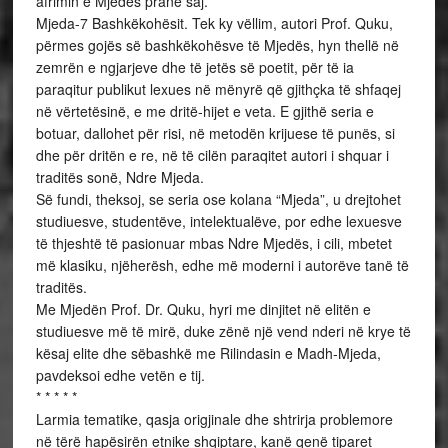
afrimin e Mjedës pranë saj.
Mjeda-7 Bashkëkohësit. Tek ky vëllim, autori Prof. Quku,
përmes gojës së bashkëkohësve të Mjedës, hyn thellë në
zemrën e ngjarjeve dhe të jetës së poetit, për të ia
paraqitur publikut lexues në mënyrë që gjithçka të shfaqej
në vërtetësinë, e me dritë-hijet e veta. E gjithë seria e
botuar, dallohet për risi, në metodën krijuese të punës, si
dhe për dritën e re, në të cilën paraqitet autori i shquar i
traditës sonë, Ndre Mjeda.
Së fundi, theksoj, se seria ose kolana “Mjeda”, u drejtohet
studiuesve, studentëve, intelektualëve, por edhe lexuesve
të thjeshtë të pasionuar mbas Ndre Mjedës, i cili, mbetet
më klasiku, njëherësh, edhe më moderni i autorëve tanë të
traditës.
Me Mjedën Prof. Dr. Quku, hyri me dinjitet në elitën e
studiuesve më të mirë, duke zënë një vend nderi në krye të
kësaj elite dhe sëbashkë me Rilindasin e Madh-Mjeda,
pavdeksoi edhe vetën e tij.
* * * * *
Larmia tematike, qasja origjinale dhe shtrirja problemore
në tërë hapësirën etnike shqiptare, kanë qenë tiparet