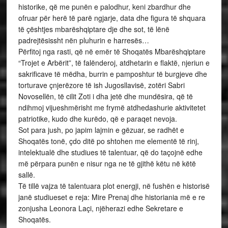
historike, që me punën e palodhur, keni zbardhur dhe
ofruar për herë të parë ngjarje, data dhe figura të shquara
të çështjes mbarëshqiptare dje dhe sot, të lënë
padrejtësissht nën pluhurin e harresës…
Përfitoj nga rasti, që në emër të Shoqatës Mbarëshqiptare
“Trojet e Arbërit”, të falënderoj, atdhetarin e flaktë, njeriun e
sakrificave të mëdha, burrin e pamposhtur të burgjeve dhe
torturave çnjerëzore të ish Jugosllavisë, zotëri Sabri
Novosellën, të cilit Zoti i dha jetë dhe mundësira, që të
ndihmoj vijueshmërisht me frymë atdhedashurie aktivitetet
patriotike, kudo dhe kurëdo, që e paraqet nevoja.
Sot para jush, po japim lajmin e gëzuar, se radhët e
Shoqatës tonë, çdo ditë po shtohen me elementë të rinj,
intelektualë dhe studiues të talentuar, që do taçojnë edhe
më përpara punën e nisur nga ne të gjithë këtu në këtë
sallë.
Të tillë vajza të talentuara plot energji, në fushën e historisë
janë studiueset e reja: Mire Prenaj dhe historiania më e re
zonjusha Leonora Laçi, njëherazi edhe Sekretare e
Shoqatës.