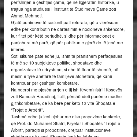
përfshirjen e çështjes çame, që në ligjeratën historike, u
trajtua nga studiuesi i Institutit të Studimeve Çame zoti
Ahmet Mehmeti.
Gjatë punimeve të sesionit pati referate, që u vlerësuan
edhe për kontributin në qartësimin e nocioneve shkencore,
kur flitet për këtë periudhë, si dhe për informacionet e
panjohura më parë, që për publikun e gjerë do të jenë me
interes.
Sot, sikurse patë edhe ju, ishin të pranishëm përfaqësues
të më se 10 subjekteve politike, shoqatave dhe
organizatave të ndryshme, si dhe të ftuar të shumtë, në
mesin e tyre anëtarë të familjeve atdhetare, që kanë
kontribuar për çështjen kombëtare.
Na nderoi me pjesëmarrjen e tij ish Kryeministri i Kosovës
zoti Ramush Haradinaj, i cili, përshëndeti punën e madhe
gjithkombëtare, që ka bërë për këto 12 vite Shoqata e
“Trojet e Arbërit”.
Tashmë edhe ju jeni njohur me disa propozime konkrete,
që Prof. dr. Muhamet Shatri, Kryetar i Shoqatës “Trojet e
Arbrit”, paraqiti si propozime, drejtuar institucioneve
shtetërore në vend. Shoqata jonë ka kërkuar: