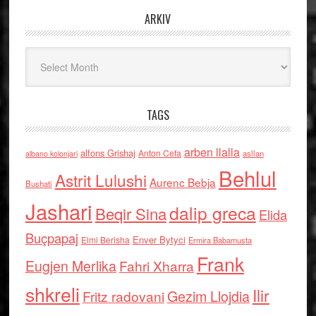
ARKIV
Arkiv
TAGS
arben llalla
alfons Grishaj
Anton Cefa
asllan
albano kolonjari
Behlul
Astrit Lulushi
Aurenc Bebja
Bushati
Jashari
dalip greca
Beqir Sina
Elida
Buçpapaj
Enver Bytyci
Elmi Berisha
Ermira Babamusta
Frank
Eugjen Merlika
Fahri Xharra
shkreli
Ilir
Gezim Llojdia
Fritz radovani