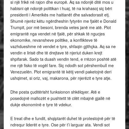
si një frikë në rajon dhe europë. Aq sa ndonjë ditë mos u
habisni që ndonjë politikan i huaj, të na krahasoj siç bëri
presidenti i Amerikës me haitianët dhe salvadorasit etj.
Shumë njerëz këtu ngërdheshin fytyrën me fjalët e Donald
Trumpit, por më besoni, brenda vetes janë me atë. Plot
emigrantë nga vendet në fjalë, për shkak të ngucjes
ekonomike, revansheve politike, a konflikteve të
vazhdueshme në vendet e tyre, shfaqin gjithçka. Aq sa ne
vendin e lirisë dhe të drejtave të njeriut duken krejt
shpifarak. Sado ta duash vendin tend, e rrëzon poshtë atë
me një fisko të vogël fare. Siç ndodh sot përshembull me
Venezuelën. Plot emigrantë të këtij vendi paketojnë deri
ushqimet, si oriz, vaj, makarona, për njerëzit e tyre atje.
Dhe posta çuditërisht funksionon shkëlqyer. Atë e
posedojnë mafiozët e pushtetit të cilët mbajnë gjallë në
dukje ekonominë e tyre të vdekur.
E treat dhe e fundit, shqiptarët duhet të protestojnë për të
ndrequr liderët e tyre. Ose për t’i larguar ata. Vendi sot