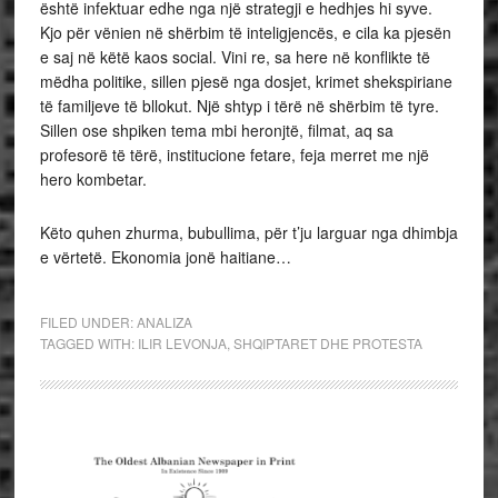
është infektuar edhe nga një strategji e hedhjes hi syve.
Kjo për vënien në shërbim të inteligjencës, e cila ka pjesën
e saj në këtë kaos social. Vini re, sa here në konflikte të
mëdha politike, sillen pjesë nga dosjet, krimet shekspiriane
të familjeve të bllokut. Një shtyp i tërë në shërbim të tyre.
Sillen ose shpiken tema mbi heronjtë, filmat, aq sa
profesorë të tërë, institucione fetare, feja merret me një
hero kombetar.
Këto quhen zhurma, bubullima, për t’ju larguar nga dhimbja
e vërtetë. Ekonomia jonë haitiane…
FILED UNDER:
ANALIZA
TAGGED WITH:
ILIR LEVONJA
,
SHQIPTARET DHE PROTESTA