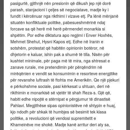
pasigurtë, gjithnjë nën presionin që dikush jep një dorë
parash, stanjacioni i çeljes së negociatave, madje ky i
fundit i kërcënuar nga rikthimi i vizave etj. Pa lënë mënjanë
situatën konfliktuale politike, pabesueshmërinë ndaj
forcave sa që herë më herë përmendet monarkia si
shpëtim. Por edhe diktatura apo regjimi i Enver Hoxhës,
Mehmet Shehut, Hysni Kapos etj. Edhe në Iranin e
sotshëm, protestat që habitën opinionin botëror, në
dhjetorin e kaluar, ishin pak a shumë të tilla. Nisën për
kushtet minimale, për paga më të mira, nga shtresat e
zanave rurale, me pretendimin për përqëndrim në
mirëqënien e vendit se konsumimin e resorteve energjitike
për revanshe luftrash të ftohta me Amerikën. Qe një pjekuri
e përkohshme sociale, pasi kërkesat u shtuan, deri në
rikthimin e monarkisë së vjetër të shah Reza-s. Gjë që,
habiti edhe nipojtë e stërnipat e përgjumur të dinastisë
Pahlavi. Megjithëse sipas opinionistëve në shtypin e huaj,
kjo ndodh për shkak të humbjes së besimit tek klasa
politike, a revolucioni që vendosi supremitetit e
Khameinëve me shokë. Madje kanë arritur deri aty sa,