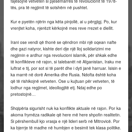
fajësojnë vetveten si pjesëmarrës të revolucionit të 1978-
tës, pra të regjimit të sotshëm në pushtet.
Kur e pyetën njërin nga këta pinjollë, ai u përgjigj. Po, kur
vrenjtet koha, njerëzit kërkojnë mes reve rrezet e diellit.
Irani ose vendi që thonë se qëndron mbi një oqean nafte
dhe gazi natyror, kishte deri dje një lloj solidarizimi me
regjimin e ardhur nga revolucioni islamik, për shkak edhe
të konflikteve në rajon, si talebanët në Afganistan, Iraku me
luftrat e tij, por sot si të parët dhe i dyti janë harruar. Isisin e
ka marrë në dorë Amerika dhe Rusia. Ndofta është koha
që të rishikojnë vetveten. Ose u kujtuan për vetveten, të
lodhur nga regjimet, ideollogjitë etj. Ndaj edhe po
pretostojnë…
Shqipëria sigurisht nuk ka konflikte aktuale në rajon. Por ka
akoma frymëza radikale që here më here shpofin realitetin.
Si përshembull kjo vrasja e një lideri serb në Mitrovicë. Por
ka bjerrje të madhe në humbjen e besimit tek klasa politike.