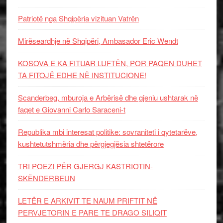
Patriotë nga Shqipëria vizituan Vatrën
Mirëseardhje në Shqipëri, Ambasador Eric Wendt
KOSOVA E KA FITUAR LUFTËN, POR PAQEN DUHET
TA FITOJË EDHE NË INSTITUCIONE!
Scanderbeg, mburoja e Arbërisë dhe gjeniu ushtarak në
faqet e Giovanni Carlo Saraceni-t
Republika mbi interesat politike: sovraniteti i qytetarëve,
kushtetutshmëria dhe përgjegjësia shtetërore
TRI POEZI PËR GJERGJ KASTRIOTIN-
SKËNDERBEUN
LETËR E ARKIVIT TE NAUM PRIFTIT NË
PERVJETORIN E PARE TE DRAGO SILIQIT