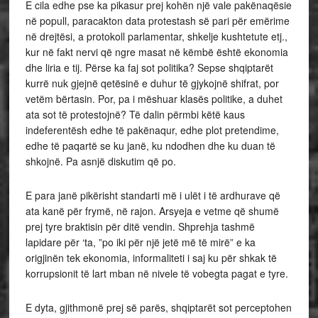
E cila edhe pse ka pikasur prej kohën një vale pakënaqësie
në popull, paracakton data protestash së pari për emërime
në drejtësi, a protokoll parlamentar, shkelje kushtetute etj.,
kur në fakt nervi që ngre masat në këmbë është ekonomia
dhe liria e tij. Përse ka faj sot politika? Sepse shqiptarët
kurrë nuk gjejnë qetësinë e duhur të gjykojnë shifrat, por
vetëm bërtasin. Por, pa i mëshuar klasës politike, a duhet
ata sot të protestojnë? Të dalin përmbi këtë kaus
indeferentësh edhe të pakënaqur, edhe plot pretendime,
edhe të paqartë se ku janë, ku ndodhen dhe ku duan të
shkojnë. Pa asnjë diskutim që po.
E para janë pikërisht standarti më i ulët i të ardhurave që
ata kanë për frymë, në rajon. Arsyeja e vetme që shumë
prej tyre braktisin për ditë vendin. Shprehja tashmë
lapidare për ‘ta, ”po iki për një jetë më të mirë” e ka
origjinën tek ekonomia, informaliteti i saj ku për shkak të
korrupsionit të lart mban në nivele të vobegta pagat e tyre.
E dyta, gjithmonë prej së parës, shqiptarët sot perceptohen