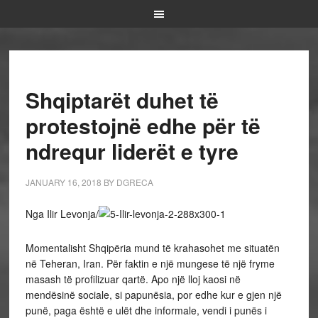
Shqiptarët duhet të
protestojnë edhe për të
ndrequr liderët e tyre
JANUARY 16, 2018
BY
DGRECA
Nga Ilir Levonja/
Momentalisht Shqipëria mund të krahasohet me situatën
në Teheran, Iran. Për faktin e një mungese të një fryme
masash të profilizuar qartë. Apo një lloj kaosi në
mendësinë sociale, si papunësia, por edhe kur e gjen një
punë, paga është e ulët dhe informale, vendi i punës i