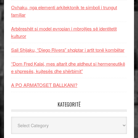
Oxhaku, nga elementi arkitektonik te simboli i trungut
familjar
Arbëreshët si model evropian i mbrojtjes së identitetit
kulturor
Sali Shijaku, “Diego Rivera” shqiptar i artit tonë kombëtar
“Dom Fred Kalaj, mes altarit dhe atdheut si hermeneutikë
e shpresës, kujtesës dhe shërbimit”
A PO ARMATOSET BALLKANI?
KATEGORITË
Kategoritë