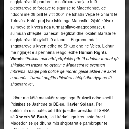
shqiptarëve të pambrojtur shërbeu vrasja e tetë
pjesëtarëve të forcave të sigurisë të Maqedonisë, që
ndodhi më 28 prill të vitit 2001 në fshatin Vejcë të Sharrit të
Tetovës. Katër prej tyre ishin nga Manastiri. Gjatë këtyre
sulmeve të kryera nga turmat sllavo-maqedonase, u
sulmuan shtëpitë, banesat, tregtizat dhe lokalet afariste të
shqiptarëve të qytetit të alfabetit. Pogrome ndaj
shqiptarëve u kryen edhe në Shkup dhe në Veles. Lidhur
me ngjarjet e sipërthëna reagoi edhe
Human Rights
Watch
:
“Policia nuk bëri përpjekje për të ndaluar turmat që
shkaktonin trazira në qytetin e Manastirit të premten
mbrëma. Madje pati policë që morën pjesë aktive në aktet
e dhunës. Turmat dogjën dhjetëra shtëpi dhe dyqane të
shqiptarëve”.
Lidhur me këtë masakër reagoi nga Brukseli edhe shefi i
Politikës së Jashtme të BE-së,
Havier Solana
. Për
qetësimin e situatës bëri thirrje edhe presidenti i SHBA-
së
Xhorxh W. Bush
,
i cili kërkoi nga kreu shtetëror i
Maqedonisë që dhuna mbi shqiptarët e pambrojtur të