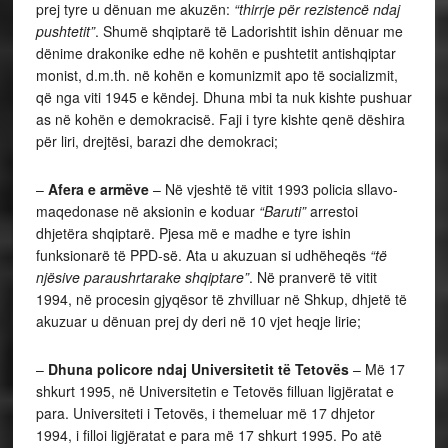
prej tyre u dënuan me akuzën:
“thirrje për rezistencë ndaj
pushtetit”
. Shumë shqiptarë të Ladorishtit ishin dënuar me
dënime drakonike edhe në kohën e pushtetit antishqiptar
monist, d.m.th. në kohën e komunizmit apo të socializmit,
që nga viti 1945 e këndej. Dhuna mbi ta nuk kishte pushuar
as në kohën e demokracisë. Faji i tyre kishte qenë dëshira
për liri, drejtësi, barazi dhe demokraci;
–
Afera e armëve
– Në vjeshtë të vitit 1993 policia sllavo-
maqedonase në aksionin e koduar
“Baruti”
arrestoi
dhjetëra shqiptarë. Pjesa më e madhe e tyre ishin
funksionarë të PPD-së. Ata u akuzuan si udhëheqës
“të
njësive paraushrtarake shqiptare”
. Në pranverë të vitit
1994, në procesin gjyqësor të zhvilluar në Shkup, dhjetë të
akuzuar u dënuan prej dy deri në 10 vjet heqje lirie;
–
Dhuna policore ndaj Universitetit të Tetovës
– Më 17
shkurt 1995, në Universitetin e Tetovës filluan ligjëratat e
para. Universiteti i Tetovës, i themeluar më 17 dhjetor
1994, i filloi ligjëratat e para më 17 shkurt 1995. Po atë