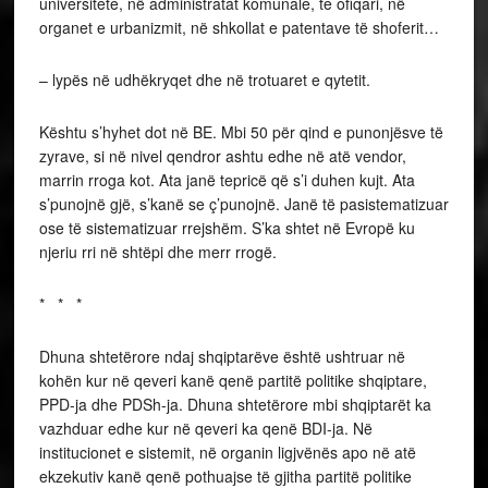
universitete, në administratat komunale, te ofiqari, në
organet e urbanizmit, në shkollat e patentave të shoferit…
– lypës në udhëkryqet dhe në trotuaret e qytetit.
Kështu s’hyhet dot në BE. Mbi 50 për qind e punonjësve të
zyrave, si në nivel qendror ashtu edhe në atë vendor,
marrin rroga kot. Ata janë tepricë që s’i duhen kujt. Ata
s’punojnë gjë, s’kanë se ç’punojnë. Janë të pasistematizuar
ose të sistematizuar rrejshëm. S’ka shtet në Evropë ku
njeriu rri në shtëpi dhe merr rrogë.
* * *
Dhuna shtetërore ndaj shqiptarëve është ushtruar në
kohën kur në qeveri kanë qenë partitë politike shqiptare,
PPD-ja dhe PDSh-ja. Dhuna shtetërore mbi shqiptarët ka
vazhduar edhe kur në qeveri ka qenë BDI-ja. Në
institucionet e sistemit, në organin ligjvënës apo në atë
ekzekutiv kanë qenë pothuajse të gjitha partitë politike