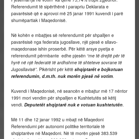
Referendumit të sipërthënë i parapriu Deklarata e
pavarësisë që e aprovoi më 25 janar 1991 kuvendi i parë
shumëpartiak i Maqedonisë.
Në kohën e mbajtjes së referendumit për shpalljen e
pavarësisë nga federata jugosllave, një pjesë e sllavo-
maqedonase ishin proserbë. Për këtë arsye pyetja e
referendumit përmbante edhe pjesën
“me të drejtë për të
hyrë në një federatë të ardhshme të shteteve sovrane të
Jugosllavisë”.
Pikërisht për këtë
shqiptarët e bojkotuan
referendumin, d.m.th. nuk morën pjesë në votim
.
Kuvendi i Maqedonisë, në seancën e mbajtur më 17 nëntor
1991 mori vendim për shpalljen e Kushtetutës së këtij
vendi.
Deputetët shqiptarë nuk e votuan kushtetutën
.
Më 11 dhe 12 janar 1992 u mbajt në Maqedoni
Referendumi për autonomi politike territoriale të
shqiptarëve në Maqedoni. Në të morën pjesë 383.539