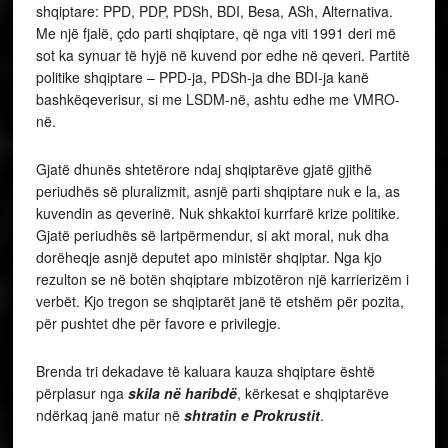
shqiptare: PPD, PDP, PDSh, BDI, Besa, ASh, Alternativa.
Me një fjalë, çdo parti shqiptare, që nga viti 1991 deri më
sot ka synuar të hyjë në kuvend por edhe në qeveri. Partitë
politike shqiptare – PPD-ja, PDSh-ja dhe BDI-ja kanë
bashkëqeverisur, si me LSDM-në, ashtu edhe me VMRO-
në.
Gjatë dhunës shtetërore ndaj shqiptarëve gjatë gjithë
periudhës së pluralizmit, asnjë parti shqiptare nuk e la, as
kuvendin as qeverinë. Nuk shkaktoi kurrfarë krize politike.
Gjatë periudhës së lartpërmendur, si akt moral, nuk dha
dorëheqje asnjë deputet apo ministër shqiptar. Nga kjo
rezulton se në botën shqiptare mbizotëron një karrierizëm i
verbët. Kjo tregon se shqiptarët janë të etshëm për pozita,
për pushtet dhe për favore e privilegje.
Brenda tri dekadave të kaluara kauza shqiptare është
përplasur nga
skila në haribdë
, kërkesat e shqiptarëve
ndërkaq janë matur në
shtratin e Prokrustit
.