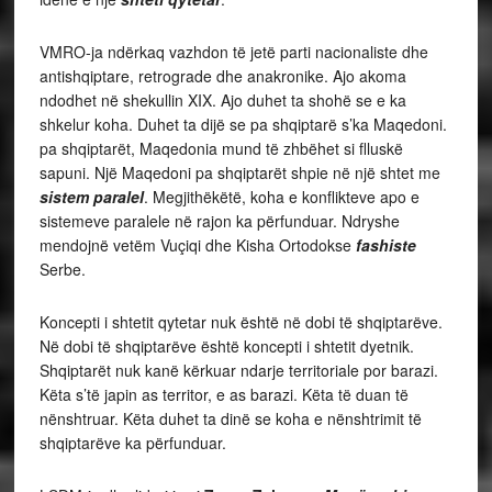
VMRO-ja ndërkaq vazhdon të jetë parti nacionaliste dhe
antishqiptare, retrograde dhe anakronike. Ajo akoma
ndodhet në shekullin XIX. Ajo duhet ta shohë se e ka
shkelur koha. Duhet ta dijë se pa shqiptarë s’ka Maqedoni.
pa shqiptarët, Maqedonia mund të zhbëhet si flluskë
sapuni. Një Maqedoni pa shqiptarët shpie në një shtet me
sistem paralel
. Megjithëkëtë, koha e konflikteve apo e
sistemeve paralele në rajon ka përfunduar. Ndryshe
mendojnë vetëm Vuçiqi dhe Kisha Ortodokse
fashiste
Serbe.
Koncepti i shtetit qytetar nuk është në dobi të shqiptarëve.
Në dobi të shqiptarëve është koncepti i shtetit dyetnik.
Shqiptarët nuk kanë kërkuar ndarje territoriale por barazi.
Këta s’të japin as territor, e as barazi. Këta të duan të
nënshtruar. Këta duhet ta dinë se koha e nënshtrimit të
shqiptarëve ka përfunduar.