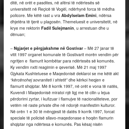
ditë, në orët e pasdites, në afërsi të ndërtesës së
universitetit në Reçicë të Vogël, ndërhynë forca të mëdha
policore. Me këtë rast u vra
Abdylselam Emini
, ndërsa
dhjetëra të tjerë u plagosën. Themeluesit e universitetit, në
krye me rektorin
Fadil Sulejmanin
, u arrestuan dhe u
dënuan;
–
Ngjarjet e përgjakshme në Gostivar
– Më 27 janar të
vitit 1997 organet komunale të Gostivarit morën vendim për
ngritjen e flamurit kombëtar para ndërtesës së komunës.
Ky vendim nxiti reagimin e qeverisë. Më 21 maj 1997
Gjykata Kushtetuese e Maqedonisë deklaroi se me këtë akt
“kërcënohej sovraniteti i shtetit”
dhe kërkoi heqjen e
flamurit shqiptar. Më 8 korrik 1997, në orët e vona të natës,
Kuvendi i Maqedonisë miratoi një ligj me të cilin u lejua
përdorimi zyrtar, i kufizuar i flamujve të nacionaliteteve, por
vetëm në raste private dhe në ndonjë manifestim kulturor.
Në orën 1 e 30 të mëngjesit të datës 9 korrik 1997, forcat
speciale të policisë sllavo-maqedonase e hoqën flamurin
shqiptar nga ndërtesa e komunës. Pas kësaj nisën