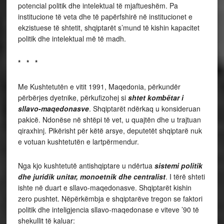
potencial politik dhe intelektual të mjaftueshëm. Pa
institucione të veta dhe të papërfshirë në institucionet e
ekzistuese të shtetit, shqiptarët s’mund të kishin kapacitet
politik dhe intelektual më të madh.
* * *
Me Kushtetutën e vitit 1991, Maqedonia, përkundër
përbërjes dyetnike, përkufizohej si
shtet kombëtar i
sllavo-maqedonasve
. Shqiptarët ndërkaq u konsideruan
pakicë. Ndonëse në shtëpi të vet, u quajtën dhe u trajtuan
qiraxhinj. Pikërisht për këtë arsye, deputetët shqiptarë nuk
e votuan kushtetutën e lartpërmendur.
Nga kjo kushtetutë antishqiptare u ndërtua
sistemi politik
dhe juridik unitar, monoetnik dhe centralist
. I tërë shteti
ishte në duart e sllavo-maqedonasve. Shqiptarët kishin
zero pushtet. Nëpërkëmbja e shqiptarëve tregon se faktori
politik dhe inteligjencia sllavo-maqedonase e viteve ’90 të
shekullit të kaluar: