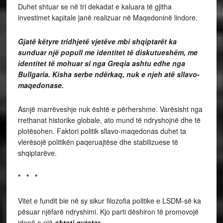
Duhet shtuar se në tri dekadat e kaluara të gjitha
investimet kapitale janë realizuar në Maqedoninë lindore.
Gjatë këtyre tridhjetë vjetëve mbi shqiptarët ka
sunduar një popull me identitet të diskutueshëm, me
identitet të mohuar si nga Greqia ashtu edhe nga
Bullgaria. Kisha serbe ndërkaq, nuk e njeh atë sllavo-
maqedonase.
Asnjë marrëveshje nuk është e përhershme. Varësisht nga
rrethanat historike globale, ato mund të ndryshojnë dhe të
plotësohen. Faktori politik sllavo-maqedonas duhet ta
vlerësojë politikën paqeruajtëse dhe stabilizuese të
shqiptarëve.
* * *
Vitet e fundit bie në sy sikur filozofia politike e LSDM-së ka
pësuar njëfarë ndryshimi. Kjo parti dëshiron të promovojë
idenë e një
shteti qytetar
.