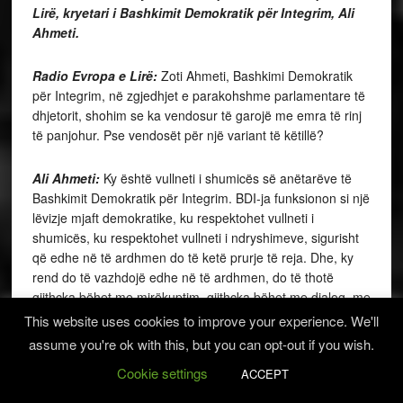
Lirë, kryetari i Bashkimit Demokratik për Integrim, Ali
Ahmeti.
Radio Evropa e Lirë:
Zoti Ahmeti, Bashkimi Demokratik
për Integrim, në zgjedhjet e parakohshme parlamentare të
dhjetorit, shohim se ka vendosur të garojë me emra të rinj
të panjohur. Pse vendosët për një variant të këtillë?
Ali Ahmeti:
Ky është vullneti i shumicës së anëtarëve të
Bashkimit Demokratik për Integrim. BDI-ja funksionon si një
lëvizje mjaft demokratike, ku respektohet vullneti i
shumicës, ku respektohet vullneti i ndryshimeve, sigurisht
që edhe në të ardhmen do të ketë prurje të reja. Dhe, ky
rend do të vazhdojë edhe në të ardhmen, do të thotë
gjithçka bëhet me mirëkuptim, gjithçka bëhet me dialog, me
kompromise dhe të gjitha përpjekjet i bëjmë për të gjetur
This website uses cookies to improve your experience. We'll
zgjidhje sa më të mirë.
assume you're ok with this, but you can opt-out if you wish.
Cookie settings
ACCEPT
E kemi shumë vështirë në Bashkimin Demokratik për
Integrim që të bëhen diferencime, sepse pjesa dërmuese