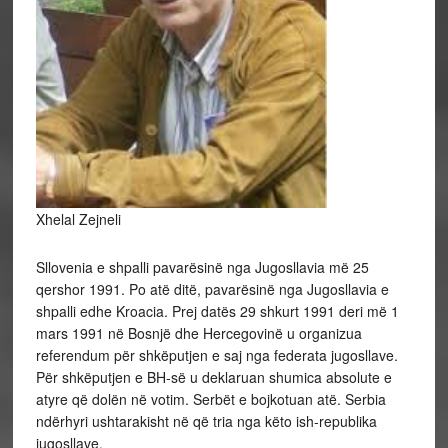
Xhelal Zejneli
Sllovenia e shpalli pavarësinë nga Jugosllavia më 25
qershor 1991. Po atë ditë, pavarësinë nga Jugosllavia e
shpalli edhe Kroacia. Prej datës 29 shkurt 1991 deri më 1
mars 1991 në Bosnjë dhe Hercegovinë u organizua
referendum për shkëputjen e saj nga federata jugosllave.
Për shkëputjen e BH-së u deklaruan shumica absolute e
atyre që dolën në votim. Serbët e bojkotuan atë. Serbia
ndërhyri ushtarakisht në që tria nga këto ish-republika
jugosllave.