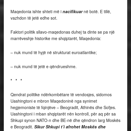
Maqedonia ishte shteti më i
nacifikuar
në botë. E tillë,
vazhdon të jetë edhe sot.
Faktori politik sllavo-maqedonas duhej ta dinte se pa një
marrëveshje historike me shqiptarët, Maqedonia:
– nuk mund të hyjë në strukturat euroatlantike;
– nuk mund të jetë e qëndrueshme.
* * *
Qendrat politike ndërkombëtare të vendosjes, sidomos
Uashingtoni e mbron Maqedoninë nga synimet
hegjemoniste të fqinjëve – Beogradit, Athinës dhe Sofjes.
Uashingtoni i mban shqiptarët nën kontroll, për aq për sa
Shkupi synon NATO-n dhe BE-në dhe qëndron larg Moskës
e Beogradit.
Sikur Shkupi t’i afrohet Moskës dhe