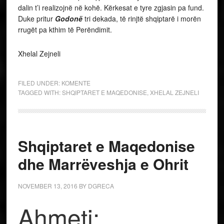
dalin t’i realizojnë në kohë. Kërkesat e tyre zgjasin pa fund.
Duke pritur
Godonë
tri dekada, të rinjtë shqiptarë i morën
rrugët pa kthim të Perëndimit.
Xhelal Zejneli
FILED UNDER:
KOMENTE
TAGGED WITH:
SHQIPTARET E MAQEDONISE
,
XHELAL ZEJNELI
Shqiptaret e Maqedonise
dhe Marrëveshja e Ohrit
NOVEMBER 13, 2016
BY
DGRECA
Ahmeti: