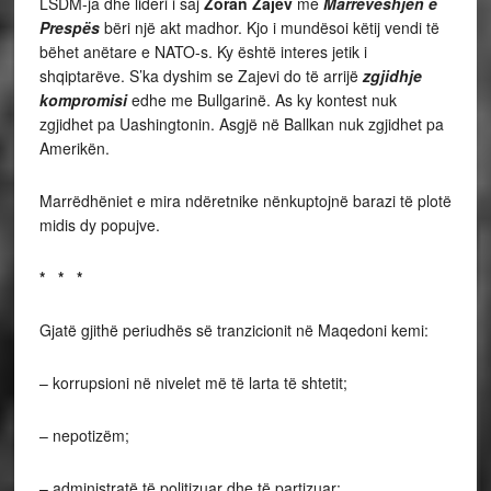
LSDM-ja dhe lideri i saj
Zoran Zajev
me
Marrëveshjen e
Prespës
bëri një akt madhor. Kjo i mundësoi këtij vendi të
bëhet anëtare e NATO-s. Ky është interes jetik i
shqiptarëve. S’ka dyshim se Zajevi do të arrijë
zgjidhje
kompromisi
edhe me Bullgarinë. As ky kontest nuk
zgjidhet pa Uashingtonin. Asgjë në Ballkan nuk zgjidhet pa
Amerikën.
Marrëdhëniet e mira ndëretnike nënkuptojnë barazi të plotë
midis dy popujve.
* * *
Gjatë gjithë periudhës së tranzicionit në Maqedoni kemi:
– korrupsioni në nivelet më të larta të shtetit;
– nepotizëm;
– administratë të politizuar dhe të partizuar;