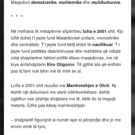
Maqedoni
demokratike, multietnike
dhe
multikulturore
.
* * *
Në rrethana të mësipërme shpërtheu
lufta e 2001
-shit. Kjo
luftë duhej t’i jepte fund Maqedonisë unitare, monoetnike
dhe centraliste. T’i jepte fund këtij shteti të
nacifikuar
. T’i
jepte fund politikës diskriminuese dhe restriktive që ndiqte
ndaj shqiptarëve faktori politik sllavo-maqedonas, me në
krye antishqiptarin
Kiro Gligorov
. Të gjithë ata që erdhën
pas tij fare nuk ishin më të mirë se ai.
Lufta e 2001-shit rezultoi me
Marrëveshjen e Ohrit
. Ky
është një dokument me vlerë ndërkombëtare. është
zgjidhur ose çështja shqiptare me të, këtë do ta tregojë
historia. Edhe pas kësaj marrëveshjeje:
– shqiptarët figurojnë si numër apo si përqindje dhe jo me
emrin etnik të tyre;