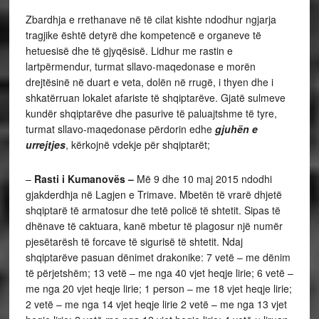
Zbardhja e rrethanave në të cilat kishte ndodhur ngjarja
tragjike është detyrë dhe kompetencë e organeve të
hetuesisë dhe të gjyqësisë. Lidhur me rastin e
lartpërmendur, turmat sllavo-maqedonase e morën
drejtësinë në duart e veta, dolën në rrugë, i thyen dhe i
shkatërruan lokalet afariste të shqiptarëve. Gjatë sulmeve
kundër shqiptarëve dhe pasurive të paluajtshme të tyre,
turmat sllavo-maqedonase përdorin edhe
gjuhën e
urrejtjes
,
kërkojnë vdekje për shqiptarët;
–
Rasti i
Kumanovës
–
Më
9 dhe 10 maj 2015 ndodhi
gjakderdhja në Lagjen e Trimave. Mbetën të vrarë dhjetë
shqiptarë të armatosur dhe tetë policë të shtetit. Sipas të
dhënave të caktuara, kanë mbetur të plagosur një numër
pjesëtarësh të forcave të sigurisë të shtetit. Ndaj
shqiptarëve pasuan dënimet drakonike: 7 vetë – me dënim
të përjetshëm; 13 vetë – me nga 40 vjet heqje lirie; 6 vetë –
me nga 20 vjet heqje lirie; 1 person – me 18 vjet heqje lirie;
2 vetë – me nga 14 vjet heqje lirie 2 vetë – me nga 13 vjet