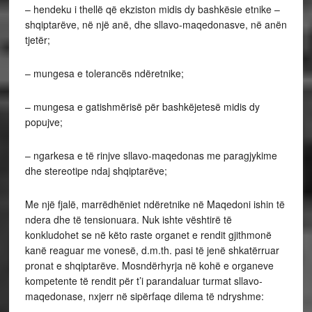
– hendeku i thellë që ekziston midis dy bashkësie etnike –
shqiptarëve, në një anë, dhe sllavo-maqedonasve, në anën
tjetër;
– mungesa e tolerancës ndëretnike;
– mungesa e gatishmërisë për bashkëjetesë midis dy
popujve;
– ngarkesa e të rinjve sllavo-maqedonas me paragjykime
dhe stereotipe ndaj shqiptarëve;
Me një fjalë, marrëdhëniet ndëretnike në Maqedoni ishin të
ndera dhe të tensionuara. Nuk ishte vështirë të
konkludohet se në këto raste organet e rendit gjithmonë
kanë reaguar me vonesë, d.m.th. pasi të jenë shkatërruar
pronat e shqiptarëve. Mosndërhyrja në kohë e organeve
kompetente të rendit për t’i parandaluar turmat sllavo-
maqedonase, nxjerr në sipërfaqe dilema të ndryshme: