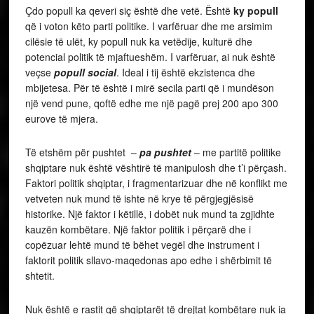
Çdo popull ka qeveri siç është dhe vetë. Është
ky popull
që i voton këto parti politike. I varfëruar dhe me arsimim
cilësie të ulët, ky popull nuk ka vetëdije, kulturë dhe
potencial politik të mjaftueshëm. I varfëruar, ai nuk është
veçse
popull social
. Ideal i tij është ekzistenca dhe
mbijetesa. Për të është i mirë secila parti që i mundëson
një vend pune, qoftë edhe me një pagë prej 200 apo 300
eurove të mjera.
Të etshëm për pushtet –
pa pushtet
– me partitë politike
shqiptare nuk është vështirë të manipulosh dhe t’i përçash.
Faktori politik shqiptar, i fragmentarizuar dhe në konflikt me
vetveten nuk mund të ishte në krye të përgjegjësisë
historike. Një faktor i këtillë, i dobët nuk mund ta zgjidhte
kauzën kombëtare. Një faktor politik i përçarë dhe i
copëzuar lehtë mund të bëhet vegël dhe instrument i
faktorit politik sllavo-maqedonas apo edhe i shërbimit të
shtetit.
Nuk është e rastit që shqiptarët të drejtat kombëtare nuk ia