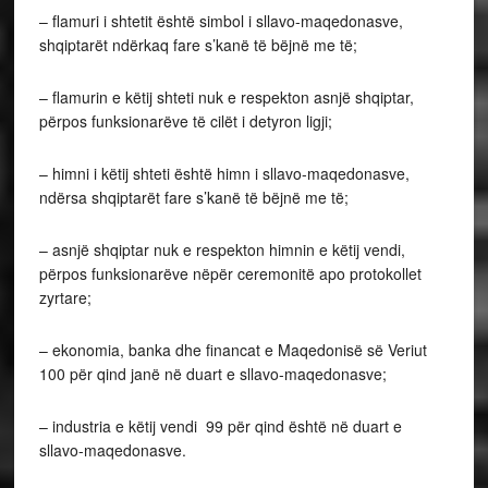
– flamuri i shtetit është simbol i sllavo-maqedonasve,
shqiptarët ndërkaq fare s’kanë të bëjnë me të;
– flamurin e këtij shteti nuk e respekton asnjë shqiptar,
përpos funksionarëve të cilët i detyron ligji;
– himni i këtij shteti është himn i sllavo-maqedonasve,
ndërsa shqiptarët fare s’kanë të bëjnë me të;
– asnjë shqiptar nuk e respekton himnin e këtij vendi,
përpos funksionarëve nëpër ceremonitë apo protokollet
zyrtare;
– ekonomia, banka dhe financat e Maqedonisë së Veriut
100 për qind janë në duart e sllavo-maqedonasve;
– industria e këtij vendi 99 për qind është në duart e
sllavo-maqedonasve.