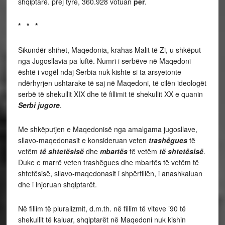
shqiptarë. prej tyre, 360.928 votuan
për
.
* * *
Sikundër shihet, Maqedonia, krahas Malit të Zi, u shkëput
nga Jugosllavia pa luftë. Numri i serbëve në Maqedoni
është i vogël ndaj Serbia nuk kishte si ta arsyetonte
ndërhyrjen ushtarake të saj në Maqedoni, të cilën ideologët
serbë të shekullit XIX dhe të fillimit të shekullit XX e quanin
Serbi jugore
.
Me shkëputjen e Maqedonisë nga amalgama jugosllave,
sllavo-maqedonasit e konsideruan veten
trashëgues
të
vetëm
të shtetësisë
dhe
mbartës
të vetëm
të shtetësisë
.
Duke e marrë veten trashëgues dhe mbartës të vetëm të
shtetësisë, sllavo-maqedonasit i shpërfillën, i anashkaluan
dhe i injoruan shqiptarët.
Në fillim të pluralizmit, d.m.th. në fillim të viteve ’90 të
shekullit të kaluar, shqiptarët në Maqedoni nuk kishin