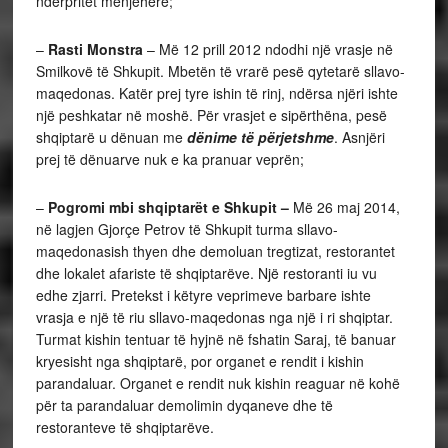
ndërpritet menjëherë;
–
Rasti
Monstra
– Më 12 prill 2012 ndodhi një vrasje në
Smilkovë të Shkupit. Mbetën të vrarë pesë qytetarë sllavo-
maqedonas. Katër prej tyre ishin të rinj, ndërsa njëri ishte
një peshkatar në moshë. Për vrasjet e sipërthëna, pesë
shqiptarë u dënuan me
dënime të përjetshme
. Asnjëri
prej të dënuarve nuk e ka pranuar veprën;
–
Pogromi mbi shqiptarët e Shkupit
–
Më 26 maj 2014,
në lagjen Gjorçe Petrov të Shkupit turma sllavo-
maqedonasish thyen dhe demoluan tregtizat, restorantet
dhe lokalet afariste të shqiptarëve. Një restoranti iu vu
edhe zjarri. Pretekst i këtyre veprimeve barbare ishte
vrasja e një të riu sllavo-maqedonas nga një i ri shqiptar.
Turmat kishin tentuar të hyjnë në fshatin Saraj, të banuar
kryesisht nga shqiptarë, por organet e rendit i kishin
parandaluar. Organet e rendit nuk kishin reaguar në kohë
për ta parandaluar demolimin dyqaneve dhe të
restoranteve të shqiptarëve.