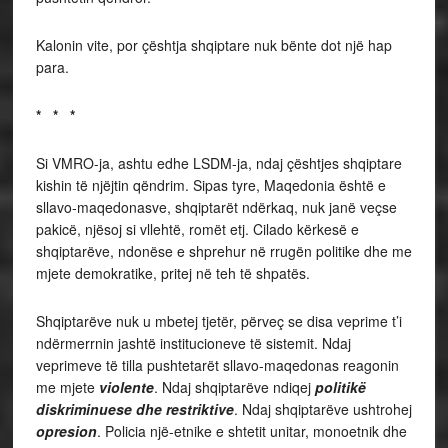
Kalonin vite, por çështja shqiptare nuk bënte dot një hap
para.
* * *
Si VMRO-ja, ashtu edhe LSDM-ja, ndaj çështjes shqiptare
kishin të njëjtin qëndrim. Sipas tyre, Maqedonia është e
sllavo-maqedonasve, shqiptarët ndërkaq, nuk janë veçse
pakicë, njësoj si vllehtë, romët etj. Cilado kërkesë e
shqiptarëve, ndonëse e shprehur në rrugën politike dhe me
mjete demokratike, pritej në teh të shpatës.
Shqiptarëve nuk u mbetej tjetër, përveç se disa veprime t’i
ndërmerrnin jashtë institucioneve të sistemit. Ndaj
veprimeve të tilla pushtetarët sllavo-maqedonas reagonin
me mjete
violente
. Ndaj shqiptarëve ndiqej
politikë
diskriminuese dhe restriktive
. Ndaj shqiptarëve ushtrohej
opresion
. Policia një-etnike e shtetit unitar, monoetnik dhe