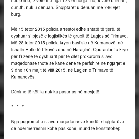
heqje lirie; 2 vetë me nga 12 vjet heqje lirie; 4 vetë u liruan,
d.m.th. nuk u dënuan. Shqiptarët u dënuan me 746 vjet
burg.
Më 15 tetor 2015 policia arrestoi edhe shtatë të tjerë, të
dyshuar si pjesë e logjistikës të grupit të Lagjes së Trimave.
Më 28 tetor 2015 policia kryen bastisje në Kumanovë, në
fshatin Hotle të Likovës dhe në Haraçinë. Operacioni u krye
për t’i zënë të dyshuarit për të cilët prokuroria sllavo-
maqedonase thotë se kanë qenë të përfshirë në ngjarjet e
9 dhe 10n majit të vitit 2015, në Lagjen e Trimave të
Kumanovës.
Dënime të këtilla nuk ka pasur as në mesjetë.
* * *
Nga pogromet e sllavo-maqedonasve kundër shqiptarëve
që ndërmerreshin kohë pas kohe, mund të konstatohej: