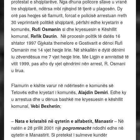
protestat e shqiptarëve. Nga dhuna policore sllave u vranë
tre shqiptarë, ndërsa mbi njëqind të tjerë u plagosën. Dy
orë pas heqjes së flamurit, forcat e policisë arrestuan rreth
30 veprimtarë politikë shqiptarë, përfshi edhe kryetarin e
komunës,
Rufi Osmanin
si dhe kryesuesin e Këshillit
komunal,
Refik Dautin
. Në procesin politik të datës 16
shtator 1997 Gjykata themelore e Gostivarit e dënoi Rufi
Osmanin me 14 vjet heqje lirie. Në shkallën e dytë dënimi
iu zëvendësua me 7 vjet heqje lirie. Me Ligjin e amnistisë të
vitit 1999, pas afro dy vjet qëndrimi nën arrest, R. Osmani
u lirua.
Flamurin e kishte varur në ndërtesën e komunës së
Tetovës edhe kryetari i komunës,
Alajdin Demiri
. Edhe ky
u arrestua dhe u dënua bashkë me kryesuesin e këshillit
komunal,
Vebi Bexhetin
;
–
Nata e kristaltë në qytetin e alfabetit, Manastir
– Në
natën e 28 prillit 2001 një
pogromnacht
ndodhi edhe në
qytetin e Manastirit. Si pretekst i sulmeve kundër