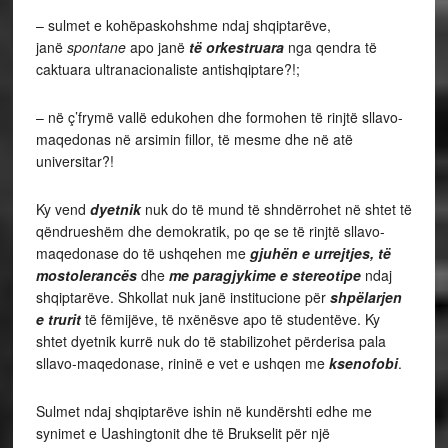
– sulmet e kohëpaskohshme ndaj shqiptarëve,
janë
spontane
apo janë
të orkestruara
nga qendra të
caktuara ultranacionaliste antishqiptare?!;
– në ç’frymë vallë edukohen dhe formohen të rinjtë sllavo-
maqedonas në arsimin fillor, të mesme dhe në atë
universitar?!
Ky vend
dyetnik
nuk do të mund të shndërrohet në shtet të
qëndrueshëm dhe demokratik, po qe se të rinjtë sllavo-
maqedonase do të ushqehen me
gjuhën e urrejtjes, të
mostolerancës
dhe
me paragjykime e stereotipe
ndaj
shqiptarëve. Shkollat nuk janë institucione për
shpëlarjen
e trurit
të fëmijëve, të nxënësve apo të studentëve. Ky
shtet dyetnik kurrë nuk do të stabilizohet përderisa pala
sllavo-maqedonase, rininë e vet e ushqen me
ksenofobi
.
Sulmet ndaj shqiptarëve ishin në kundërshti edhe me
synimet e Uashingtonit dhe të Brukselit për një