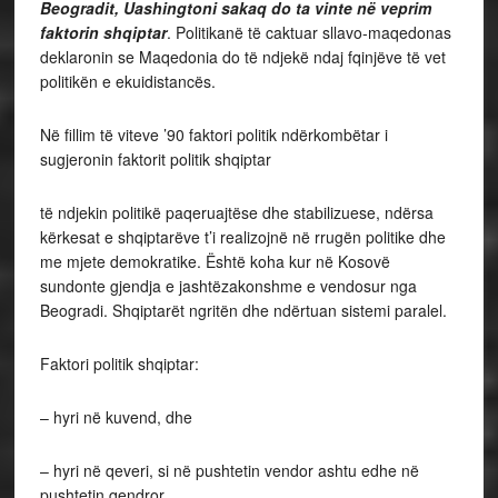
Beogradit, Uashingtoni sakaq do ta vinte në veprim
faktorin shqiptar
. Politikanë të caktuar sllavo-maqedonas
deklaronin se Maqedonia do të ndjekë ndaj fqinjëve të vet
politikën e ekuidistancës.
Në fillim të viteve ’90 faktori politik ndërkombëtar i
sugjeronin faktorit politik shqiptar
të ndjekin politikë paqeruajtëse dhe stabilizuese, ndërsa
kërkesat e shqiptarëve t’i realizojnë në rrugën politike dhe
me mjete demokratike. Është koha kur në Kosovë
sundonte gjendja e jashtëzakonshme e vendosur nga
Beogradi. Shqiptarët ngritën dhe ndërtuan sistemi paralel.
Faktori politik shqiptar:
– hyri në kuvend, dhe
– hyri në qeveri, si në pushtetin vendor ashtu edhe në
pushtetin qendror.