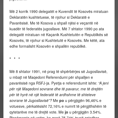
Më 2 korrik 1990 delegatët e Kuvendit të Kosovës miratuan
Deklaratën kushtetuese, të njohur si Deklaratë e
Pavarësisë. Me të Kosova u shpall njësi e veçantë në
kuadër të federatës jugosllave. Më 7 shtator 1990 po ata
delegatë miratuan në Kaçanik Kushtetutën e Republikës së
Kosovës, të njohur si Kushtetutë e Kosovës. Me këtë, ata
edhe formalisht Kosovën e shpallën republikë.
* * *
Më 8 shtator 1991, në prag të shpërbërjes së Jugosllavisë,
u mbajt në Maqedoni Referendumi për shpalljen e
pavarësisë nga RSFJ-ja. Pyetja e referendumit ishte:
“A jeni
për një Maqedoni sovrane dhe të pavarur, me të drejtën
për të hyrë në një federatë të ardhshme të shteteve
sovrane të Jugosllavisë”?
Me
po
u përgjigjën 96,46% e
votuesve, përkatësisht 72,16% e numrit të përgjithshëm të
qytetarëve me të drejtë vote. Me
jo
u përgjigjën 3.54%.
Pjesëmarrja në votim ka qenë 75,74% trupit zgjedhor.