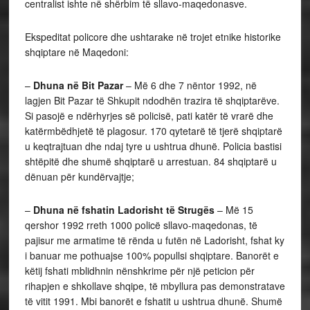
centralist ishte në shërbim të sllavo-maqedonasve.
Ekspeditat policore dhe ushtarake në trojet etnike historike
shqiptare në Maqedoni:
–
Dhuna në Bit Pazar
– Më 6 dhe 7 nëntor 1992, në
lagjen Bit Pazar të Shkupit ndodhën trazira të shqiptarëve.
Si pasojë e ndërhyrjes së policisë, pati katër të vrarë dhe
katërmbëdhjetë të plagosur. 170 qytetarë të tjerë shqiptarë
u keqtrajtuan dhe ndaj tyre u ushtrua dhunë. Policia bastisi
shtëpitë dhe shumë shqiptarë u arrestuan. 84 shqiptarë u
dënuan për kundërvajtje;
–
Dhuna në fshatin Ladorisht të Strugës
– Më 15
qershor 1992 rreth 1000 policë sllavo-maqedonas, të
pajisur me armatime të rënda u futën në Ladorisht, fshat ky
i banuar me pothuajse 100% popullsi shqiptare. Banorët e
këtij fshati mblidhnin nënshkrime për një peticion për
rihapjen e shkollave shqipe, të mbyllura pas demonstratave
të vitit 1991. Mbi banorët e fshatit u ushtrua dhunë. Shumë