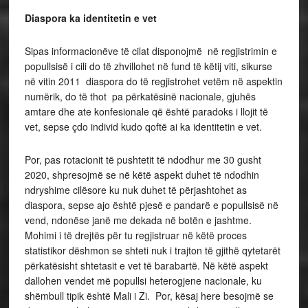
Diaspora ka identitetin e vet
Sipas informacionëve të cilat disponojmë në regjistrimin e
popullsisë i cili do të zhvillohet në fund të këtij viti, sikurse
në vitin 2011 diaspora do të regjistrohet vetëm në aspektin
numërik, do të thot pa përkatësinë nacionale, gjuhës
amtare dhe ate konfesionale që është paradoks i llojit të
vet, sepse çdo individ kudo qoftë ai ka identitetin e vet.
Por, pas rotacionit të pushtetit të ndodhur me 30 gusht
2020, shpresojmë se në këtë aspekt duhet të ndodhin
ndryshime cilësore ku nuk duhet të përjashtohet as
diaspora, sepse ajo është pjesë e pandarë e popullsisë në
vend, ndonëse janë me dekada në botën e jashtme.
Mohimi i të drejtës për tu regjistruar në këtë proces
statistikor dëshmon se shteti nuk i trajton të gjithë qytetarët
përkatësisht shtetasit e vet të barabartë. Në këtë aspekt
dallohen vendet më popullsi heterogjene nacionale, ku
shëmbull tipik është Mali i Zi. Por, kësaj here besojmë se