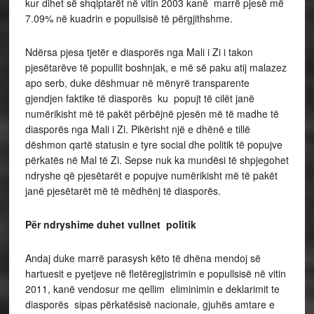
kur dihet së shqiptarët në vitin 2003 kanë marrë pjesë më
7.09% në kuadrin e popullsisë të përgjithshme.
Ndërsa pjesa tjetër e diasporës nga Mali i Zi i takon
pjesëtarëve të popullit boshnjak, e më së paku atij malazez
apo serb, duke dëshmuar në mënyrë transparente
gjendjen faktike të diasporës ku popujt të cilët janë
numërikisht më të pakët përbëjnë pjesën më të madhe të
diasporës nga Mali i Zi. Pikërisht një e dhënë e tillë
dëshmon qartë statusin e tyre social dhe politik të popujve
përkatës në Mal të Zi. Sepse nuk ka mundësi të shpjegohet
ndryshe që pjesëtarët e popujve numërikisht më të pakët
janë pjesëtarët më të mëdhënj të diasporës.
Për ndryshime duhet vullnet politik
Andaj duke marrë parasysh këto të dhëna mendoj së
hartuesit e pyetjeve në fletëregjistrimin e popullsisë në vitin
2011, kanë vendosur me qellim eliminimin e deklarimit te
diasporës sipas përkatësisë nacionale, gjuhës amtare e