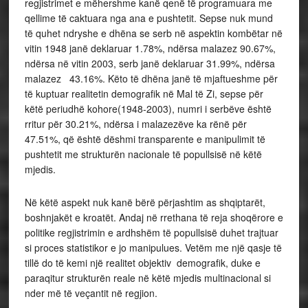
regjistrimet e mëhershme kanë qenë të programuara me
qellime të caktuara nga ana e pushtetit. Sepse nuk mund
të quhet ndryshe e dhëna se serb në aspektin kombëtar në
vitin 1948 janë deklaruar 1.78%, ndërsa malazez 90.67%,
ndërsa në vitin 2003, serb janë deklaruar 31.99%, ndërsa
malazez 43.16%. Këto të dhëna janë të mjaftueshme për
të kuptuar realitetin demografik në Mal të Zi, sepse për
këtë periudhë kohore(1948-2003), numri i serbëve është
rritur për 30.21%, ndërsa i malazezëve ka rënë për
47.51%, që është dëshmi transparente e manipulimit të
pushtetit me strukturën nacionale të popullsisë në këtë
mjedis.
Në këtë aspekt nuk kanë bërë përjashtim as shqiptarët,
boshnjakët e kroatët. Andaj në rrethana të reja shoqërore e
politike regjistrimin e ardhshëm të popullsisë duhet trajtuar
si proces statistikor e jo manipulues. Vetëm me një qasje të
tillë do të kemi një realitet objektiv demografik, duke e
paraqitur strukturën reale në këtë mjedis multinacional si
nder më të veçantit në regjion.