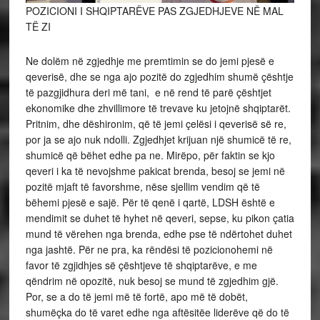
POZICIONI I SHQIPTARËVE PAS ZGJEDHJEVE NË MAL
TË ZI
Ne dolëm në zgjedhje me premtimin se do jemi pjesë e
qeverisë, dhe se nga ajo pozitë do zgjedhim shumë çështje
të pazgjidhura deri më tani, e në rend të parë çështjet
ekonomike dhe zhvillimore të trevave ku jetojnë shqiptarët.
Pritnim, dhe dëshironim, që të jemi çelësi i qeverisë së re,
por ja se ajo nuk ndolli. Zgjedhjet krijuan një shumicë të re,
shumicë që bëhet edhe pa ne. Mirëpo, për faktin se kjo
qeveri i ka të nevojshme pakicat brenda, besoj se jemi në
pozitë mjaft të favorshme, nëse sjellim vendim që të
bëhemi pjesë e sajë. Për të qenë i qartë, LDSH është e
mendimit se duhet të hyhet në qeveri, sepse, ku pikon çatia
mund të vërehen nga brenda, edhe pse të ndërtohet duhet
nga jashtë. Për ne pra, ka rëndësi të pozicionohemi në
favor të zgjidhjes së çështjeve të shqiptarëve, e me
qëndrim në opozitë, nuk besoj se mund të zgjedhim gjë.
Por, se a do të jemi më të fortë, apo më të dobët,
shumëçka do të varet edhe nga aftësitëe liderëve që do të