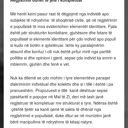
Regjistrimi duhet të jetë i kompletuar
Më herët kemi pasur rast të dëgjojmë nga individë apo
subjekte të ndryshme të shoqërisë civile, që në regjistrimin
e popullsisë të mos evidentohen elementët identitare. Fjala
është për strukturën kombëtare, gjuhësore dhe fetare të
popullsisë si elemente identitare për çdo individ apo popull
si kudo në botën e qytetëruar. Ishte ky paralajmërim
absurd dhe konfuz i cili nuk është pritur mirë nga partitë
politike si dhe opinioni i gjerë, sepse çdo individ ka emrin e
mbiemrin, gjuhën dhe fenë e vet.
Nuk ka dilemë se çdo mohim i tyre elementëve paraqet
diskriminim individual dhe kolektiv dhe si i tillë i është i pa
pranueshëm. Propozuesit e tillë kanë dështuar sepse
pjesëtarët e popujve në Mal të Zi, deri më tash janë
regjistruar të kompletuar me strukturat e tyre. Ndërsa është
çështë tjetër sa kanë qenë të sakta të dhënat nga
regjistrimet e popullsisë, duke ditur se në monizëm janë
bërë manipulime të ndryshme të kësaj natyre.