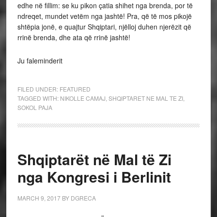
edhe në fillim: se ku pikon çatia shihet nga brenda, por të
ndreqet, mundet vetëm nga jashtë! Pra, që të mos pikojë
shtëpia jonë, e quajtur Shqiptari, njëlloj duhen njerëzit që
rrinë brenda, dhe ata që rrinë jashtë!
Ju faleminderit
FILED UNDER:
FEATURED
TAGGED WITH:
NIKOLLE CAMAJ
,
SHQIPTARET NE MAL TE ZI
,
SOKOL PAJA
Shqiptarët në Mal të Zi
nga Kongresi i Berlinit
MARCH 9, 2017
BY
DGRECA