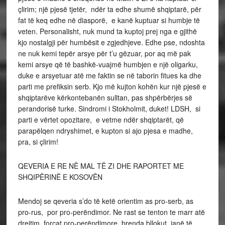
çlirim; një pjesë tjetër, ndër ta edhe shumë shqiptarë, për
fat të keq edhe në diasporë, e kanë kuptuar si humbje të
veten. Personalisht, nuk mund ta kuptoj prej nga e gjithë
kjo nostalgji për humbësit e zgjedhjeve. Edhe pse, ndoshta
ne nuk kemi tepër arsye për t’u gëzuar, por aq më pak
kemi arsye që të bashkë-vuajmë humbjen e një oligarku,
duke e arsyetuar atë me faktin se në taborin fitues ka dhe
parti me prefiksin serb. Kjo më kujton kohën kur një pjesë e
shqiptarëve kërkontebanën sulltan, pas shpërbërjes së
perandorisë turke. Sindromi i Stokholmit, duket! LDSH, si
parti e vërtet opozitare, e vetme ndër shqiptarët, që
parapëlqen ndryshimet, e kupton si ajo pjesa e madhe,
pra, si çlirim!
QEVERIA E RE NË MAL TË ZI DHE RAPORTET ME
SHQIPËRINË E KOSOVËN
Mendoj se qeveria s’do të ketë orientim as pro-serb, as
pro-rus, por pro-perëndimor. Ne rast se tenton te marr atë
drejtim, forcat pro-perëndimore, brenda bllokut, janë të