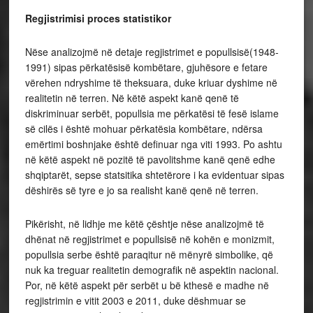
Regjistrimisi proces statistikor
Nëse analizojmë në detaje regjistrimet e popullsisë(1948-
1991) sipas përkatësisë kombëtare, gjuhësore e fetare
vërehen ndryshime të theksuara, duke kriuar dyshime në
realitetin në terren. Në këtë aspekt kanë qenë të
diskriminuar serbët, popullsia me përkatësi të fesë islame
së cilës i është mohuar përkatësia kombëtare, ndërsa
emërtimi boshnjake është definuar nga viti 1993. Po ashtu
në këtë aspekt në pozitë të pavolitshme kanë qenë edhe
shqiptarët, sepse statsitika shtetërore i ka evidentuar sipas
dëshirës së tyre e jo sa realisht kanë qenë në terren.
Pikërisht, në lidhje me këtë çështje nëse analizojmë të
dhënat në regjistrimet e popullsisë në kohën e monizmit,
popullsia serbe është paraqitur në mënyrë simbolike, që
nuk ka treguar realitetin demografik në aspektin nacional.
Por, në këtë aspekt për serbët u bë kthesë e madhe në
regjistrimin e vitit 2003 e 2011, duke dëshmuar se