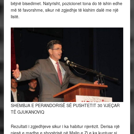
bëjnë bisedimet. Natyrisht, pozicionet tona do të ishin edhe
më të favorshme, sikur në zgjedhje të kishim dalë me një
listë.
SHEMBJA E PERANDORISË SË PUSHTETIT 30 VJEÇAR
TË GJUKANOVIQ
Rezultati i zgjedhjeve sikur i ka habitur njerëzit. Derisa një
pjesë e madhe e shoqërisë në Malin e Zi e ka kuptuar si