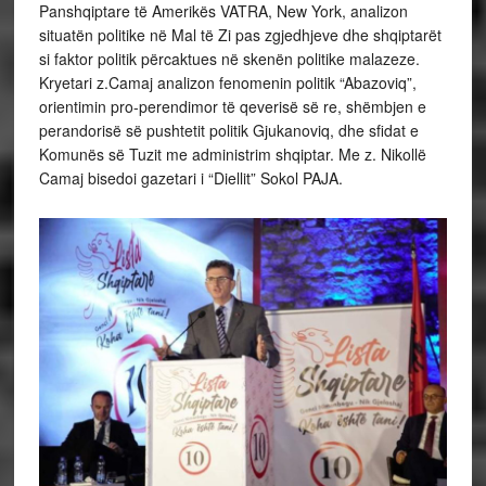
Panshqiptare të Amerikës VATRA, New York, analizon
situatën politike në Mal të Zi pas zgjedhjeve dhe shqiptarët
si faktor politik përcaktues në skenën politike malazeze.
Kryetari z.Camaj analizon fenomenin politik “Abazoviq”,
orientimin pro-perendimor të qeverisë së re, shëmbjen e
perandorisë së pushtetit politik Gjukanoviq, dhe sfidat e
Komunës së Tuzit me administrim shqiptar. Me z. Nikollë
Camaj bisedoi gazetari i “Diellit” Sokol PAJA.