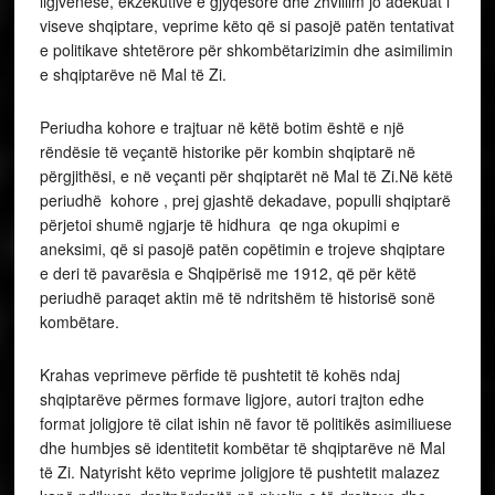
ligjvenëse, ekzekutive e gjyqësore dhe zhvillim jo adekuat i
viseve shqiptare, veprime këto që si pasojë patën tentativat
e politikave shtetërore për shkombëtarizimin dhe asimilimin
e shqiptarëve në Mal të Zi.
Periudha kohore e trajtuar në këtë botim është e një
rëndësie të veçantë historike për kombin shqiptarë në
përgjithësi, e në veçanti për shqiptarët në Mal të Zi.Në këtë
periudhë kohore , prej gjashtë dekadave, populli shqiptarë
përjetoi shumë ngjarje të hidhura qe nga okupimi e
aneksimi, që si pasojë patën copëtimin e trojeve shqiptare
e deri të pavarësia e Shqipërisë me 1912, që për këtë
periudhë paraqet aktin më të ndritshëm të historisë sonë
kombëtare.
Krahas veprimeve përfide të pushtetit të kohës ndaj
shqiptarëve përmes formave ligjore, autori trajton edhe
format joligjore të cilat ishin në favor të politikës asimiliuese
dhe humbjes së identitetit kombëtar të shqiptarëve në Mal
të Zi. Natyrisht këto veprime joligjore të pushtetit malazez