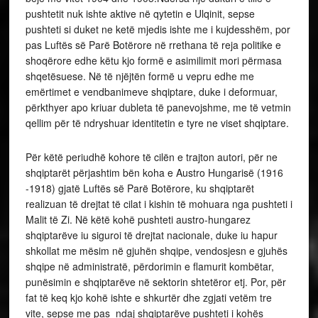
pushtetit nuk ishte aktive në qytetin e Ulqinit, sepse
pushteti si duket ne ketë mjedis ishte me i kujdesshëm, por
pas Luftës së Parë Botërore në rrethana të reja politike e
shoqërore edhe këtu kjo formë e asimilimit mori përmasa
shqetësuese. Në të njëjtën formë u vepru edhe me
emërtimet e vendbanimeve shqiptare, duke i deformuar,
përkthyer apo kriuar dubleta të panevojshme, me të vetmin
qellim për të ndryshuar identitetin e tyre ne viset shqiptare.
Për këtë periudhë kohore të cilën e trajton autori, për ne
shqiptarët përjashtim bën koha e Austro Hungarisë (1916
-1918) gjatë Luftës së Parë Botërore, ku shqiptarët
realizuan të drejtat të cilat i kishin të mohuara nga pushteti i
Malit të Zi. Në këtë kohë pushteti austro-hungarez
shqiptarëve iu siguroi të drejtat nacionale, duke iu hapur
shkollat me mësim në gjuhën shqipe, vendosjesn e gjuhës
shqipe në administratë, përdorimin e flamurit kombëtar,
punësimin e shqiptarëve në sektorin shtetëror etj. Por, për
fat të keq kjo kohë ishte e shkurtër dhe zgjati vetëm tre
vite, sepse me pas ndaj shqiptarëve pushteti i kohës