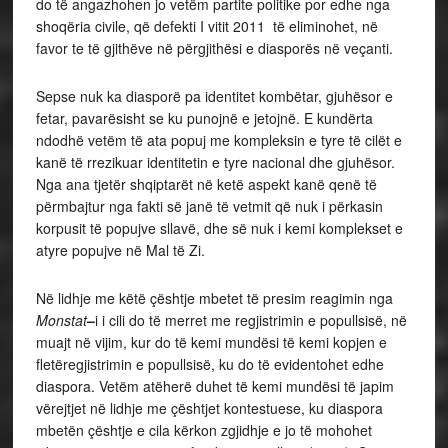
do të angazhohen jo vetëm partite politike por edhe nga
shoqëria civile, që defekti I vitit 2011 të eliminohet, në
favor te të gjithëve në përgjithësi e diasporës në veçanti.
Sepse nuk ka diasporë pa identitet kombëtar, gjuhësor e
fetar, pavarësisht se ku punojnë e jetojnë. E kundërta
ndodhë vetëm të ata popuj me kompleksin e tyre të cilët e
kanë të rrezikuar identitetin e tyre nacional dhe gjuhësor.
Nga ana tjetër shqiptarët në ketë aspekt kanë qenë të
përmbajtur nga fakti së janë të vetmit që nuk i përkasin
korpusit të popujve sllavë, dhe së nuk i kemi komplekset e
atyre popujve në Mal të Zi.
Në lidhje me këtë çështje mbetet të presim reagimin nga
Monstat
–
i i cili do të merret me regjistrimin e popullsisë, në
muajt në vijim, kur do të kemi mundësi të kemi kopjen e
fletëregjistrimin e popullsisë, ku do të evidentohet edhe
diaspora. Vetëm atëherë duhet të kemi mundësi të japim
vërejtjet në lidhje me çështjet kontestuese, ku diaspora
mbetën çështje e cila kërkon zgjidhje e jo të mohohet