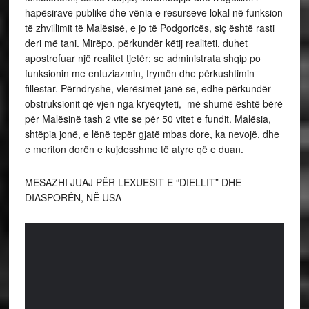
hapësirave publike dhe vënia e resurseve lokal në funksion
të zhvillimit të Malësisë, e jo të Podgoricës, siç është rasti
deri më tani. Mirëpo, përkundër këtij realiteti, duhet
apostrofuar një realitet tjetër; se administrata shqip po
funksionin me entuziazmin, frymën dhe përkushtimin
fillestar. Përndryshe, vlerësimet janë se, edhe përkundër
obstruksionit që vjen nga kryeqyteti, më shumë është bërë
për Malësinë tash 2 vite se për 50 vitet e fundit. Malësia,
shtëpia jonë, e lënë tepër gjatë mbas dore, ka nevojë, dhe
e meriton dorën e kujdesshme të atyre që e duan.
MESAZHI JUAJ PËR LEXUESIT E “DIELLIT” DHE
DIASPORËN, NË USA