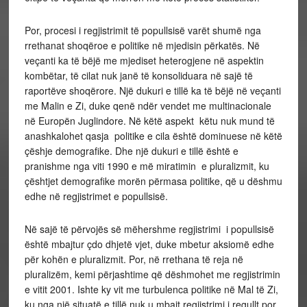
Por, procesi i regjistrimit të popullsisë varët shumë nga
rrethanat shoqëroe e politike në mjedisin përkatës. Në
veçanti ka të bëjë me mjediset heterogjene në aspektin
kombëtar, të cilat nuk janë të konsoliduara në sajë të
raportëve shoqërore. Një dukuri e tillë ka të bëjë në veçanti
me Malin e Zi, duke qenë ndër vendet me multinacionale
në Europën Juglindore. Në këtë aspekt këtu nuk mund të
anashkalohet qasja politike e cila është dominuese në këtë
çëshje demografike. Dhe një dukuri e tillë është e
pranishme nga viti 1990 e më miratimin e pluralizmit, ku
çështjet demografike morën përmasa politike, që u dëshmu
edhe në regjistrimet e popullsisë.
Në sajë të përvojës së mëhershme regjistrimi i popullsisë
është mbajtur çdo dhjetë vjet, duke mbetur aksiomë edhe
për kohën e pluralizmit. Por, në rrethana të reja në
pluralizëm, kemi përjashtime që dëshmohet me regjistrimin
e vitit 2001. Ishte ky vit me turbulenca politike në Mal të Zi,
ku nga një situatë e tillë nuk u mbajt regjistrimi i regullt por