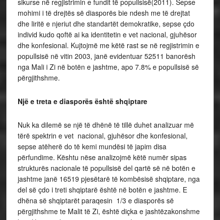
sikurse në regjistrimin e fundit të popullsisë(2011). Sepse
mohimi i të drejtës së diasporës bie ndesh me të drejtat
dhe liritë e njeriut dhe standartët demokratike, sepse çdo
individ kudo qoftë ai ka identitetin e vet nacional, gjuhësor
dhe konfesional. Kujtojmë me këtë rast se në regjistrimin e
popullsisë në vitin 2003, janë evidentuar 52511 banorësh
nga Mali i Zi në botën e jashtme, apo 7.8% e popullsisë së
përgjithshme.
Një e treta e diasporës është shqiptare
Nuk ka dilemë se një të dhënë të tillë duhet analizuar më
tërë spektrin e vet nacional, gjuhësor dhe konfesional,
sepse atëherë do të kemi mundësi të japim disa
përfundime. Kështu nëse analizojmë këtë numër sipas
strukturës nacionale të popullsisë del qartë së në botën e
jashtme janë 16519 pjesëtarë të kombësisë shqiptare, nga
del së çdo i treti shqiptarë është në botën e jashtme. E
dhëna së shqiptarët paraqesin 1/3 e diasporës së
përgjithshme te Malit të Zi, është diçka e jashtëzakonshme