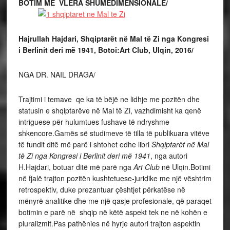
BOTIM ME VLERA SHUMËDIMENSIONALE/
Hajrullah Hajdari, Shqiptarët në Mal të Zi nga Kongresi
i Berlinit deri më 1941, Botoi:Art Club, Ulqin, 2016/
NGA DR. NAIL DRAGA/
Trajtimi i temave qe ka të bëjë ne lidhje me pozitën dhe
statusin e shqiptarëve në Mal të Zi, vazhdimisht ka qenë
intriguese për hulumtues fushave të ndryshme
shkencore.Gamës së studimeve të tilla të publikuara vitëve
të fundit ditë më parë i shtohet edhe libri
Shqiptarët në Mal
të Zi nga Kongresi i Berlinit deri më 1941
, nga autori
H.Hajdari, botuar ditë më parë nga
Art Club
në Ulqin.Botimi
në fjalë trajton pozitën kushtetuese-juridike me një vështrim
retrospektiv, duke prezantuar çështjet përkatëse në
mënyrë analitike dhe me një qasje profesionale, që paraqet
botimin e parë në shqip në këtë aspekt tek ne në kohën e
pluralizmit.Pas pathënies në hyrje autori trajton aspektin