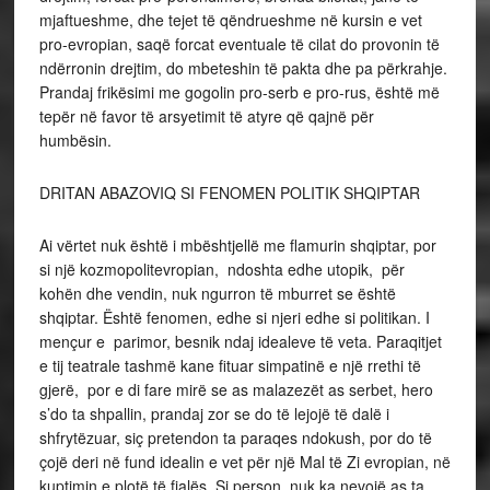
mjaftueshme, dhe tejet të qëndrueshme në kursin e vet
pro-evropian, saqë forcat eventuale të cilat do provonin të
ndërronin drejtim, do mbeteshin të pakta dhe pa përkrahje.
Prandaj frikësimi me gogolin pro-serb e pro-rus, është më
tepër në favor të arsyetimit të atyre që qajnë për
humbësin.
DRITAN ABAZOVIQ SI FENOMEN POLITIK SHQIPTAR
Ai vërtet nuk është i mbështjellë me flamurin shqiptar, por
si një kozmopolitevropian, ndoshta edhe utopik, për
kohën dhe vendin, nuk ngurron të mburret se është
shqiptar. Është fenomen, edhe si njeri edhe si politikan. I
mençur e parimor, besnik ndaj idealeve të veta. Paraqitjet
e tij teatrale tashmë kane fituar simpatinë e një rrethi të
gjerë, por e di fare mirë se as malazezët as serbet, hero
s’do ta shpallin, prandaj zor se do të lejojë të dalë i
shfrytëzuar, siç pretendon ta paraqes ndokush, por do të
çojë deri në fund idealin e vet për një Mal të Zi evropian, në
kuptimin e plotë të fjalës. Si person, nuk ka nevojë as ta