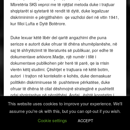
Mbretëria SKS veproi me të njëjtat metoda duke i trajtuar
shqiptarët si qytetarë të rendit të dytë, duke legalizuar
diskriminimin e përgjithshëm qe vazhdoi deri në vitin 1941,
kur filloi Lufta e Dytë Botërore.
Duke lexuar këtë libër del qartë angazhimi dhe puna
serioze e autorit duke ofruar të dhëna shumëplanëshe, në
saj të shfrytëzimit të literaturës së publikuar, por edhe të
dokumentave arkivore.Madje, një numër i tillë i
dokumentave publikohen për herë të parë, qe ia rrisin
vlerën këtij studimi. Çështjet e trajtuara në këtë botim,
autori i trajton në kontekstin e kohës, duke demaskuar
politikën diskriminuese të pushteteve përkatëse, duke
ofruar të dhëna të cilat dëshmojnë strategjinë e pushtetit
ndaj shqiptarëve në përgjithësi. Andaj, është konstatim i
pakontestueshëm se shqiptarët pas shkëputjes nga shteti
This website uses cookies to improve your experience. We'll
amë përjetuan tragjedi të mëdha, nga ushtria serbo-
assume you're ok with this, but you can opt-out if you wish.
malazeze, sepse përjetuan masakra e krime të rënda ndaj
Cookie settings
popullsisë civile shqiptare, ndaj individëve dhe ndaj
ACCEPT
grupeve të tëra, me elemente të gjenocidit,që dëshmohet