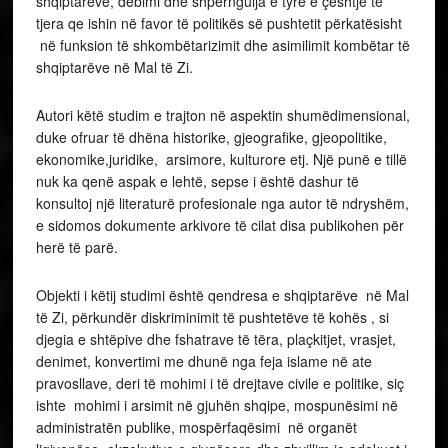
shqiptarëve, dëbimi dhe shpërngulja e tyre e çështje të
tjera qe ishin në favor të politikës së pushtetit përkatësisht
në funksion të shkombëtarizimit dhe asimilimit kombëtar të
shqiptarëve në Mal të Zi.
Autori këtë studim e trajton në aspektin shumëdimensional,
duke ofruar të dhëna historike, gjeografike, gjeopolitike,
ekonomike,juridike, arsimore, kulturore etj. Një punë e tillë
nuk ka qenë aspak e lehtë, sepse i është dashur të
konsultoj një literaturë profesionale nga autor të ndryshëm,
e sidomos dokumente arkivore të cilat disa publikohen për
herë të parë.
Objekti i këtij studimi është qendresa e shqiptarëve në Mal
të Zi, përkundër diskriminimit të pushtetëve të kohës , si
djegia e shtëpive dhe fshatrave të tëra, plaçkitjet, vrasjet,
denimet, konvertimi me dhunë nga feja islame në ate
pravosllave, deri të mohimi i të drejtave civile e politike, siç
ishte mohimi i arsimit në gjuhën shqipe, mospunësimi në
administratën publike, mospërfaqësimi në organët