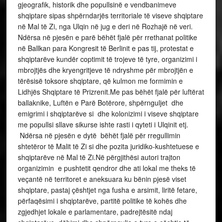
gjeografik, historik dhe popullsinë e vendbanimeve
shqiptare sipas shpërndarjës territoriale të viseve shqiptare
në Mal të Zi, nga Ulqin në jug e deri në Rozhajë në veri.
Ndërsa në pjesën e parë bëhët fjalë për rrethanat politike
në Ballkan para Kongresit të Berlinit e pas tij, protestat e
shqiptarëve kundër coptimit të trojeve të tyre, organizimi i
mbrojtjës dhe kryengritjeve të ndryshme për mbrojtjën e
tërësisë toksore shqiptare, që kulmon me formimin e
Lidhjës Shqiptare të Prizrenit.Me pas bëhët fjalë për luftërat
ballaknike, Luftën e Parë Botërore, shpërnguljet dhe
emigrimi i shqiptarëve si dhe kolonizimi i viseve shqiptare
me popullsi sllave sikurse ishte rasti i qyteti i Ulqinit etj.
Ndërsa në pjesën e dytë bëhët fjalë për rregullimin
shtetëror të Malit të Zi si dhe pozita juridiko-kushtetuese e
shqiptarëve në Mal të Zi.Në përgjithësi autori trajton
organizimin e pushtetit qendror dhe ati lokal me theks të
veçantë në territoret e aneksuara ku bënin pjesë viset
shqiptare, pastaj çështjet nga fusha e arsimit, liritë fetare,
përfaqësimi i shqiptarëve, partitë politike të kohës dhe
zgjedhjet lokale e parlamentare, padrejtësitë ndaj