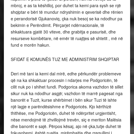
mbroj, e as ta këshilloj, por duhet ta kemi para sysh se një
shqiptar e bëri të mundur ndryshimin e qeverisë dhe rënien
e perandorisë Gjukanoviq, çka nuk besoj se ka ndodhur pa
bekimin e Perëndimit. Përçarjet ndërnacionale, të
shkaktuara gjatë 30 viteve, dhe grabitja e pasurisë, dhe
resurseve kombëtare, në emër të ruajtjes së shtetit , më në
fund e morën hakun.
SFIDAT E KOMUNËS TUZ ME ADMINISTRIM SHQIPTAR
Deri më tani ia kemi dal mirë, edhe përkundër problemeve
që na ka shkaktuar procesin i ndarjes me Podgoricën, të
cilit nuk po i shihet fundi. Podgorica akoma vazhdon të sillet
sikur nuk ka ndodhur asgjë; vazhdon të marrë pagesat nga
banorët e Tuzit, kurse shërbimet i bën sikur Tuzi të ishte
një lagje e parëndësishme e Podgoricës. Kjo kërthizë
thithëse, me Podgoricën, duhet të ndërpritet urgjentisht,
nëse mendojmë të zhvillojmë trevën, siç e meriton Malësia
dhe banorët e sajë. Përpos kësaj, ajo në çka,tutje duhet të
fokusohemi, është ruajtja, mirëmbajtja dhe rregullimi i