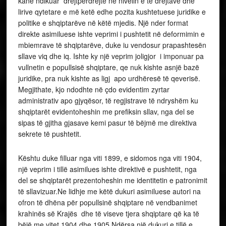
kanë ndikuar drejtpërdrejtë në nivelin e të drejtave dhe
lirive qytetare e më ketë edhe pozita kushtetuese juridike e
politike e shqiptarëve në këtë mjedis. Një nder format
direkte asimiluese ishte veprimi i pushtetit në deformimin e
mbiemrave të shqiptarëve, duke iu vendosur prapashtesën
sllave viq dhe iq. Ishte ky një veprim joligjor i imponuar pa
vullnetin e popullsisë shqiptare, qe nuk kishte asnjë bazë
juridike, pra nuk kishte as ligj apo urdhëresë të qeverisë.
Megjithate, kjo ndodhte në çdo evidentim zyrtar
administrativ apo gjyqësor, të regjistrave të ndryshëm ku
shqiptarët evidentoheshin me prefiksin sllav, nga del se
sipas të gjitha gjasave kemi pasur të bëjmë me direktiva
sekrete të pushtetit.
Kështu duke filluar nga viti 1899, e sidomos nga viti 1904,
një veprim i tillë asimilues ishte direktivë e pushtetit, nga
del se shqiptarët prezentoheshin me identitetin e patronimit
të sllavizuar.Ne lidhje me këtë dukuri asimiluese autori na
ofron të dhëna për popullsinë shqiptare në vendbanimet
krahinës së Krajës dhe të viseve tjera shqiptare që ka të
bëjë me vitet 1904 dhe 1905.Ndërsa një dukuri e tillë e