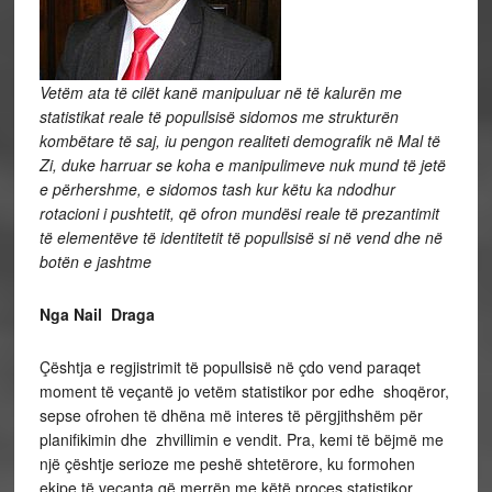
Vetëm ata të cilët kanë manipuluar në të kalurën me
statistikat reale të popullsisë sidomos me strukturën
kombëtare të saj, iu pengon realiteti demografik në Mal të
Zi, duke harruar se koha e manipulimeve nuk mund të jetë
e përhershme, e sidomos tash kur këtu ka ndodhur
rotacioni i pushtetit, që ofron mundësi reale të prezantimit
të elementëve të identitetit të popullsisë si në vend dhe në
botën e jashtme
Nga Nail Draga
Çështja e regjistrimit të popullsisë në çdo vend paraqet
moment të veçantë jo vetëm statistikor por edhe shoqëror,
sepse ofrohen të dhëna më interes të përgjithshëm për
planifikimin dhe zhvillimin e vendit. Pra, kemi të bëjmë me
një çështje serioze me peshë shtetërore, ku formohen
ekipe të veçanta që merrën me këtë proces statistikor.