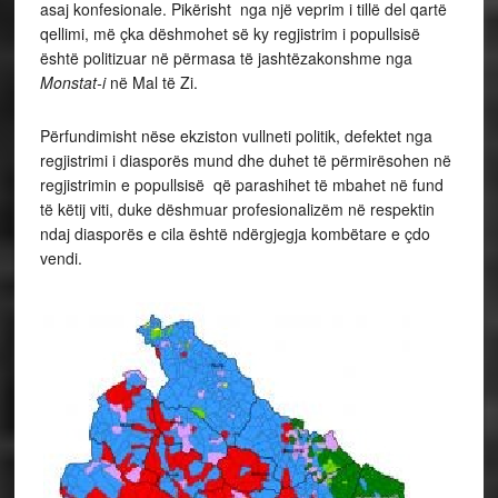
asaj konfesionale. Pikërisht nga një veprim i tillë del qartë
qellimi, më çka dëshmohet së ky regjistrim i popullsisë
është politizuar në përmasa të jashtëzakonshme nga
Monstat-i
në Mal të Zi.
Përfundimisht nëse ekziston vullneti politik, defektet nga
regjistrimi i diasporës mund dhe duhet të përmirësohen në
regjistrimin e popullsisë që parashihet të mbahet në fund
të këtij viti, duke dëshmuar profesionalizëm në respektin
ndaj diasporës e cila është ndërgjegja kombëtare e çdo
vendi.