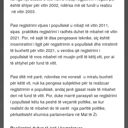
është shtyer për vitin 2002, ndërsa më së fundi u realizu
në vitin 2003.
Pasi regjistrimi vijues i popullsisë u mbajt në vitin 2011,
sipas praktikës regjistrimi i radhës duhet të mbahet në vitin
2021. Por, në sajë të disa pengesave teknike, siç është
mosmiratimi i ligjit për regjsitrimin e popullsisë dhe miratimit
të buxhetit për vitin 2021, u vendos që regjistrimi i
popullsisë të mos mbahet në muajin prill të këtij viti, por ai
të shtyhet për fund të vitit.
Pasi ditë më parë, ndonëse me vonesë u miratu buxheti
për këtë vit, nuk ka pengesa subjektive për ta realizuar
regjistrimin e popullsisë, andaj janë gjasat reale të mbahet
deri në fund të vitit. Por, duke marrë parasysh se regjistrimi
i popullsisë këtu ka peshë të veçantë politike, se kur
realisht do të mbahet do të varët nga partitë politike,
përkatësisht shumica parlamentare në Mal të Zi.