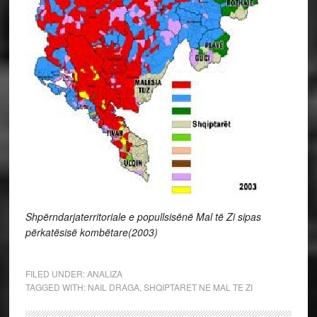
Shpërndarjaterritoriale e popullsisënë Mal të Zi sipas
përkatësisë kombëtare(2003)
FILED UNDER:
ANALIZA
TAGGED WITH:
NAIL DRAGA
,
SHQIPTARET NE MAL TE ZI