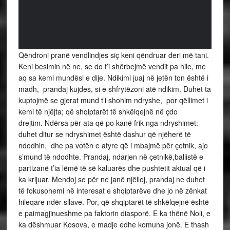
Qëndroni pranë vendlindjes siç keni qëndruar deri më tani.
Keni besimin në ne, se do t’i shërbejmë vendit pa hile, me
aq sa kemi mundësi e dije. Ndikimi juaj në jetën ton është i
madh, prandaj kujdes, si e shfrytëzoni atë ndikim. Duhet ta
kuptojmë se gjerat mund t’i shohim ndryshe, por qëllimet i
kemi të njëjta; që shqiptarët të shkëlqejnë në çdo
drejtim. Ndërsa për ata që po kanë frik nga ndryshimet:
duhet ditur se ndryshimet është dashur që njëherë të
ndodhin, dhe pa votën e atyre që i mbajmë për çetnik, ajo
s’mund të ndodhte. Prandaj, ndarjen në çetnikë,ballistë e
partizanë t’ia lëmë të së kaluarës dhe pushtetit aktual që i
ka krijuar. Mendoj se për ne janë njëlloj, prandaj ne duhet
të fokusohemi në interesat e shqiptarëve dhe jo në zënkat
hileqare ndër-sllave. Por, që shqiptarët të shkëlqejnë është
e paimagjinueshme pa faktorin diasporë. E ka thënë Noli, e
ka dëshmuar Kosova, e madje edhe komuna jonë. E thash