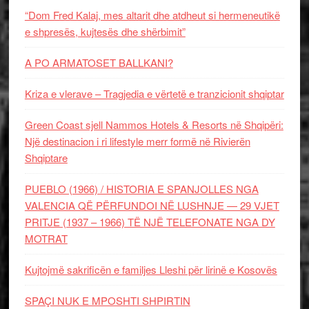
“Dom Fred Kalaj, mes altarit dhe atdheut si hermeneutikë
e shpresës, kujtesës dhe shërbimit”
A PO ARMATOSET BALLKANI?
Kriza e vlerave – Tragjedia e vërtetë e tranzicionit shqiptar
Green Coast sjell Nammos Hotels & Resorts në Shqipëri:
Një destinacion i ri lifestyle merr formë në Rivierën
Shqiptare
PUEBLO (1966) / HISTORIA E SPANJOLLES NGA
VALENCIA QË PËRFUNDOI NË LUSHNJE — 29 VJET
PRITJE (1937 – 1966) TË NJË TELEFONATE NGA DY
MOTRAT
Kujtojmë sakrificën e familjes Lleshi për lirinë e Kosovës
SPAÇI NUK E MPOSHTI SHPIRTIN