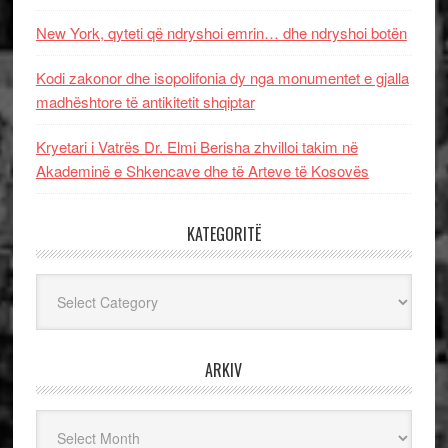
New York, qyteti që ndryshoi emrin… dhe ndryshoi botën
Kodi zakonor dhe isopolifonia dy nga monumentet e gjalla
madhështore të antikitetit shqiptar
Kryetari i Vatrës Dr. Elmi Berisha zhvilloi takim në
Akademinë e Shkencave dhe të Arteve të Kosovës
KATEGORITË
Kategoritë
ARKIV
Arkiv