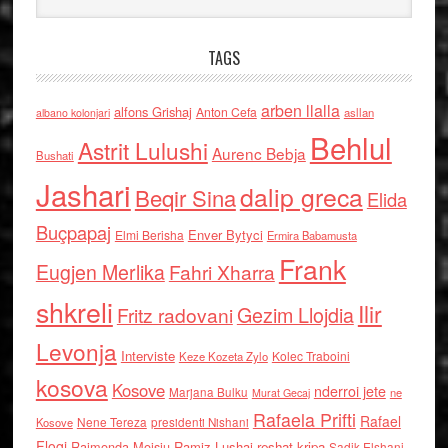
TAGS
arben llalla
alfons Grishaj
Anton Cefa
asllan
albano kolonjari
Behlul
Astrit Lulushi
Aurenc Bebja
Bushati
Jashari
dalip greca
Beqir Sina
Elida
Buçpapaj
Enver Bytyci
Elmi Berisha
Ermira Babamusta
Frank
Eugjen Merlika
Fahri Xharra
shkreli
Ilir
Gezim Llojdia
Fritz radovani
Levonja
Interviste
Kolec Traboini
Keze Kozeta Zylo
kosova
Kosove
nderroi jete
Marjana Bulku
ne
Murat Gecaj
Rafaela Prifti
Rafael
Nene Tereza
Kosove
presidenti Nishani
Floqi
Raimonda Moisiu
Ramiz Lushaj
reshat kripa
Sadik Elshani