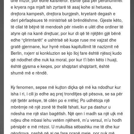
dhe mizor, por edhe kafshëror. Ështe fjala për përdhunimet
e kryera nga mjaft ish zyrtarë të asaj kohe si hetuesa,
drejtora kampesh, drejtora burgjesh, kryetarë degash e
deri përfaqësues të ministrisë së brëndëshme. Gjeste këto,
të cilat të bëjnë të mendosh për nivelin e ulët dhe ordiner të
atyre që na kanë drejtuar, por kur di që të njëjtën gjë bënë
edhe “çlirimtarët” e ushtrisë së kuqe ruse me vajzat dhe
gratë gjermane, kur hynë mbas kapitullimit të nazizmit në
Berlin, nxjerr si konkluzion se kjo lloj fare është njësoj kudo
që ndodhet dhe nuk ka moral, por kur t’i bën këto i huaji,
është gjysma e keqes, por shqiptari shqiptarit, është
shumë më e rëndë.
Ky fenomen, sepse më kujton diçka që më ka ndodhur kur
isha i ri, i cili jo edhe aq prej tronditjes që pësova, se sa për
një tjetër arësye, të cilën po e rrëfej; Po udhëtoja një
mbrëmje në një zonë të thellë fshati, kur pa dashur u
ndesha me një stan bagëtish. Një qen i madh sa një ujk më
ndjeu dhe mbasi lehu vetëm njëherë, m’u versul, m’u hodh
përsipër e më rrëzoi. U rrukullisa sëbashku me të dhe kur
qëndrova, pashë që ai qe fare pranë meje, por nuk më