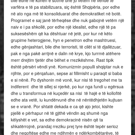
bile edhe në kohën e sotme dhe jo vetëm në vënde të
varfëra e të pa stabilizuara, siç është Shqipëria, por edhe
në ato nga më të konsoliduarat dhe demokratiket në botë.
Programet e saj janë tërheqëse dhe nuk gabojnë vetëm një
naiv e i pa shkollë, por edhe një idealist, edhe një të pa
suksesëshëm që ka dështuar në jetë, por kur në këto
grupime heterogjene, hyn e penetron edhe mashtruesi,
edhe gënjashtari, bile dhe terroristi, të cilët si të djallëzuar,
pak e nga pakë arrijnë e dalin në krye, kjo turrmë atëhere
merr drejtim tjetër dhe bëhet e rrezikëshme. Rast tipik
është përsëri vëndi ynë. Komunizmin populli shqiptar nuk e
njihte, por e përqafuan, sepse ai fillimisht u paraqit si baba
e si nënë. Po dyshonin më vonë, kur nisi të tregohet me ta
indiferent dhe të sillej si njerkë, po kur nga fundi u egërsua
dhe u transformua në kuçedër sa nisi të hajë e të kollofitë
edhe ata vetë, iu kundërvunë dhe në nëntëdhjetën kujtuan
se e vranë. Por shtatë dekada e ca që ajo jetoi, kishte
pjellë e përhapur në të gjithë vëndin aq shumë nga
këlyshët e vet, sa edhe demokracinë nisën që ta
shkatërrojnë, prandaj rreziku prej tyre është tepër serioz
dhe neqoftëse edhe me ndihmën e ndërkombëtarëve, të