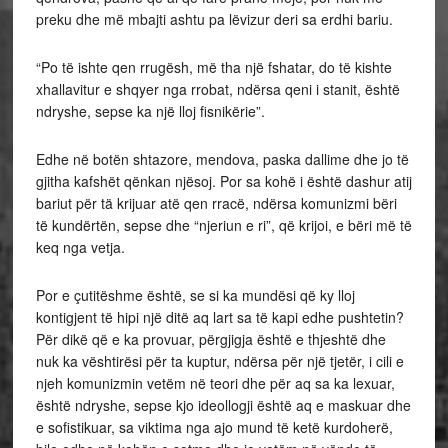
preku dhe më mbajti ashtu pa lëvizur deri sa erdhi bariu.
“Po të ishte qen rrugësh, më tha një fshatar, do të kishte
xhallavitur e shqyer nga rrobat, ndërsa qeni i stanit, është
ndryshe, sepse ka një lloj fisnikërie”.
Edhe në botën shtazore, mendova, paska dallime dhe jo të
gjitha kafshët qënkan njësoj. Por sa kohë i është dashur atij
bariut për tä krijuar atë qen rracë, ndërsa komunizmi bëri
të kundërtën, sepse dhe “njeriun e ri”, që krijoi, e bëri më të
keq nga vetja.
Por e çutitëshme është, se si ka mundësi që ky lloj
kontigjent të hipi një ditë aq lart sa të kapi edhe pushtetin?
Për dikë që e ka provuar, përgjigja është e thjeshtë dhe
nuk ka vështirësi për ta kuptur, ndërsa për një tjetër, i cili e
njeh komunizmin vetëm në teori dhe për aq sa ka lexuar,
është ndryshe, sepse kjo ideollogji është aq e maskuar dhe
e sofistikuar, sa viktima nga ajo mund të ketë kurdoherë,