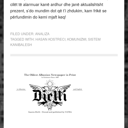
cilët të alarmuar kanë ardhur dhe janë aktualishtsht
prezent, s’do mundim dot që t’i zhdukim, kam frikë se
përfundimin do kemi mjaft keq!
FILED UNDER:
ANALIZA
TAGGED WITH:
HASAN KOSTRECI
,
KOMUNIZMI
,
SISTEM
KANIBALESH