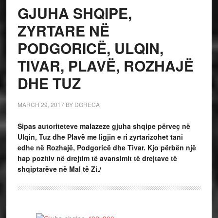
GJUHA SHQIPE,
ZYRTARE NË
PODGORICË, ULQIN,
TIVAR, PLAVË, ROZHAJË
DHE TUZ
MARCH 29, 2017
BY
DGRECA
Sipas autoriteteve malazeze gjuha shqipe përveç në
Ulqin, Tuz dhe Plavë me ligjin e ri zyrtarizohet tani
edhe në Rozhajë, Podgoricë dhe Tivar. Kjo përbën një
hap pozitiv në drejtim të avansimit të drejtave të
shqiptarëve në Mal të Zi./