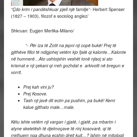
“Çdo krim i pandëshkuar pjell një familje”-
Herbert Spenser
(1827 – 1903), filozof e sociolog anglez/
Shkruan: Eugjen Merlika-Milano/
“-
Për iza të Zotit na jepni nji copë bukë! Prej të
gjithëve filloi të ndigjohej vetëm kjo fjalë qi kalonte…Kalonte
në humnerë…Ato ushtojshin veshët tonë njisoj si ato
krismat e nji çekani qi rreh gozhdat e arkivolit në bregun e
vorrit.
Prej kah vini ju?
Prej Kosove.
Tash nji javë dit ecim pa pushim, pa bukë! Kemi
kalue gjithato male…male.
Këtu ishte vetëm nji vargan i gjatë, i gjatë, pa mbarim i
atyne skeletësh të djelmoçave të rinj kosovarë, qi të
rrethuem nga dhuna ecshin drejt kujt…? Ishim në mitologji