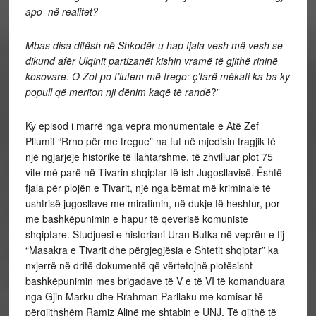
apo në realitet?
Mbas disa ditësh në Shkodër u hap fjala vesh më vesh se
dikund afër Ulqinit partizanët kishin vramë të gjithë rininë
kosovare. O Zot po t’lutem më trego: ç’farë mëkati ka ba ky
popull që meriton nji dënim kaqë të randë
?”
Ky episod i marrë nga vepra monumentale e Atë Zef
Pllumit “Rrno për me tregue” na fut në mjedisin tragjik të
një ngjarjeje historike të llahtarshme, të zhvilluar plot 75
vite më parë në Tivarin shqiptar të ish Jugosllavisë. Është
fjala për plojën e Tivarit, një nga bëmat më kriminale të
ushtrisë jugosllave me miratimin, në dukje të heshtur, por
me bashkëpunimin e hapur të qeverisë komuniste
shqiptare. Studjuesi e historiani Uran Butka në veprën e tij
“Masakra e Tivarit dhe përgjegjësia e Shtetit shqiptar” ka
nxjerrë në dritë dokumentë që vërtetojnë plotësisht
bashkëpunimin mes brigadave të V e të VI të komanduara
nga Gjin Marku dhe Rrahman Parllaku me komisar të
përgjithshëm Ramiz Alinë me shtabin e UNJ. Të gjithë të