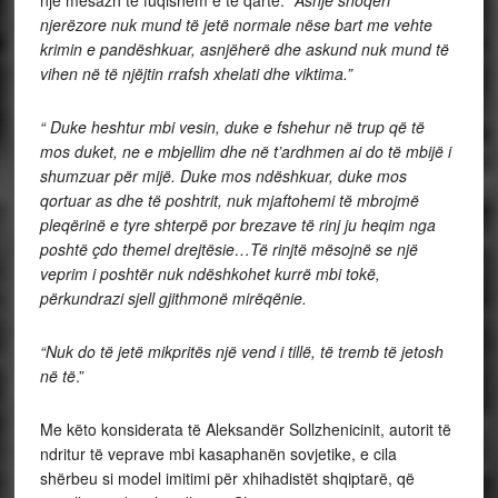
një mesazh të fuqishëm e të qartë: “
Asnjë shoqëri
njerëzore nuk mund të jetë normale nëse bart me vehte
krimin e pandëshkuar, asnjëherë dhe askund nuk mund të
vihen në të njëjtin rrafsh xhelati dhe viktima.”
“ Duke heshtur mbi vesin, duke e fshehur në trup që të
mos duket, ne e mbjellim dhe në t’ardhmen ai do të mbijë i
shumzuar për mijë. Duke mos ndëshkuar, duke mos
qortuar as dhe të poshtrit, nuk mjaftohemi të mbrojmë
pleqërinë e tyre shterpë por brezave të rinj ju heqim nga
poshtë çdo themel drejtësie…Të rinjtë mësojnë se një
veprim i poshtër nuk ndëshkohet kurrë mbi tokë,
përkundrazi sjell gjithmonë mirëqënie.
“Nuk do të jetë mikpritës një vend i tillë, të tremb të jetosh
në të
.”
Me këto konsiderata të Aleksandër Sollzhenicinit, autorit të
ndritur të veprave mbi kasaphanën sovjetike, e cila
shërbeu si model imitimi për xhihadistët shqiptarë, që