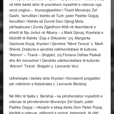
në këtë darkë ishin të pranishem mysafirët e nderuar nga
vend origjina – Kryeargjipeshkvi i Tivarit Monsinjor Zef
Gashi, famullitari i kishës së Tuzit, pater Pashko Gojçaj,
famullitari i Kishës së Durrsit Dom Gjergj Meta,
përfaqësuesi i Zonës Zgjedhore 80të në Asemblenë e
shtetit të Nju Jorkut në Albany – z.Mark Gjonaj, Kryetarja e
Këshillit të Kishës “Zoja e Shkodrës” znj. Margarita
Gazivoda Koçaj, Kryetari i Qendres “Nënë Tereza” z. Mark
Shkreli, Drejtoria e qendrës ndërkombëtare të kultures
“Arbnori” – Tiranë – Shqipëri, znj.Floriana Odhise Paskali
dhe Art menaxheri I Qendrës ndërkombëtare të kulturës
“Arbnori” Tiranë- Shqipëri z. Leonardo Voci.
Udheheqës i darkës ishte Kryetari i Komisionit pregaditor
për ndërtimin e Katedrales z. Leonardo Berishaj
Në fillim të fjalës z. Berishaj – ka përshendetur mysafirët e
nderuar të përndershmin Monsinjor Zef Gashi, patër
Pashko Gojçaj – nikoqirin e kësaj darke Dom Pjeter Popaj,
klerikët e nderuar, vëllezerit e motrat, besimtarë, të cilët