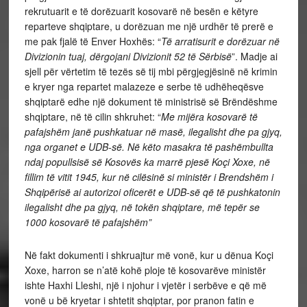
rekrutuarit e të dorëzuarit kosovarë në besën e këtyre
reparteve shqiptare, u dorëzuan me një urdhër të prerë e
me pak fjalë të Enver Hoxhës: “
Të arratisurit e dorëzuar në
Divizionin tuaj, dërgojani Divizionit 52 të Sërbisë
”. Madje ai
sjell për vërtetim të tezës së tij mbi përgjegjësinë në krimin
e kryer nga repartet malazeze e serbe të udhëheqësve
shqiptarë edhe një dokument të ministrisë së Brëndëshme
shqiptare, në të cilin shkruhet: “
Me mijëra kosovarë të
pafajshëm janë pushkatuar në masë, ilegalisht dhe pa gjyq,
nga organet e UDB-së. Në këto masakra të pashëmbullta
ndaj popullsisë së Kosovës ka marrë pjesë Koçi Xoxe, në
fillim të vitit 1945, kur në cilësinë si ministër i Brendshëm i
Shqipërisë ai autorizoi oficerët e UDB-së që të pushkatonin
ilegalisht dhe pa gjyq, në tokën shqiptare, më tepër se
1000 kosovarë të pafajshëm”
Në fakt dokumenti i shkruajtur më vonë, kur u dënua Koçi
Xoxe, harron se n’atë kohë ploje të kosovarëve ministër
ishte Haxhi Lleshi, një i njohur i vjetër i serbëve e që më
vonë u bë kryetar i shtetit shqiptar, por pranon fatin e