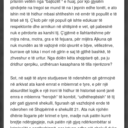
prisnim vetëm nga “bajlozët “ e huaj, por kjo gjysëm
qindvjete na tregoi se mund të na i jepnin edhe tonët, e ato
ishin më të hidhur mbasi shtiheshin në emër të popullit e të
lirisë së tij. Ç’kob për një popull që ishte edukuar të
respektonte dhe armikun në shtëpinë e vet, që pabesinë
nuk e përdorte as karshi tij. Ç’gjëmë e llahtarëshme për
mijra nëna, motra, gra e të fejuara, për mijëra Ajkuna që
nuk mundën as të vajtojnë mbi qivurët e bijve, vëllezërve,
burrave që toka i mori në gjirin e saj të gjithë bashkë, të
zhveshur e të uritur. Nga dolën këta shqiptarë që, pa ju
dridhur qerpiku, urdhëruan kasaphana të tilla njerëzore?
Sot, në sajë të atyre studjuesve të ndershëm që gërmojnë
në arkivat ata kanë emrat e mbiemrat e tyre, e për një
absurditet logjik e një ironi të hidhur të historisë sonë janë
emra e mbiemra “herojsh” të kombit, “udhëheqësish” të tij
për gati gjysmë shekulli, figurash që vazhdojnë ende të
nderohen në Shqipërinë e shekullit 21. Ata nuk njohën
dhënie llogarie për krimet e tyre, madje nuk patën kurrë
brejtje ndërgjegjeje, nuk patën një gjyq ndërkombëtar si