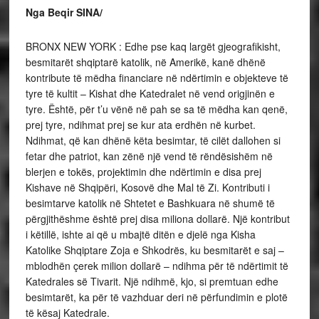
Nga Beqir SINA/
BRONX NEW YORK : Edhe pse kaq largët gjeografikisht,
besmitarët shqiptarë katolik, në Amerikë, kanë dhënë
kontribute të mëdha financiare në ndërtimin e objekteve të
tyre të kultit – Kishat dhe Katedralet në vend origjinën e
tyre. Është, për t’u vënë në pah se sa të mëdha kan qenë,
prej tyre, ndihmat prej se kur ata erdhën në kurbet.
Ndihmat, që kan dhënë këta besimtar, të cilët dallohen si
fetar dhe patriot, kan zënë një vend të rëndësishëm në
blerjen e tokës, projektimin dhe ndërtimin e disa prej
Kishave në Shqipëri, Kosovë dhe Mal të Zi. Kontributi i
besimtarve katolik në Shtetet e Bashkuara në shumë të
përgjithëshme është prej disa miliona dollarë. Një kontribut
i këtillë, ishte ai që u mbajtë ditën e djelë nga Kisha
Katolike Shqiptare Zoja e Shkodrës, ku besmitarët e saj –
mblodhën çerek milion dollarë – ndihma për të ndërtimit të
Katedrales së Tivarit. Një ndihmë, kjo, si premtuan edhe
besimtarët, ka për të vazhduar deri në përfundimin e plotë
të kësaj Katedrale.