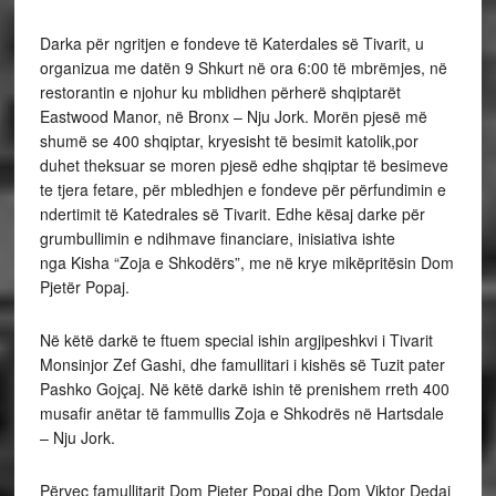
Darka për ngritjen e fondeve të Katerdales së Tivarit, u
organizua me datën 9 Shkurt në ora 6:00 të mbrëmjes, në
restorantin e njohur ku mblidhen përherë shqiptarët
Eastwood Manor, në Bronx – Nju Jork. Morën pjesë më
shumë se 400 shqiptar, kryesisht të besimit katolik,por
duhet theksuar se moren pjesë edhe shqiptar të besimeve
te tjera fetare, për mbledhjen e fondeve për përfundimin e
ndertimit të Katedrales së Tivarit. Edhe kësaj darke për
grumbullimin e ndihmave financiare, inisiativa ishte
nga Kisha “Zoja e Shkodërs”, me në krye mikëpritësin Dom
Pjetër Popaj.
Në këtë darkë te ftuem special ishin argjipeshkvi i Tivarit
Monsinjor Zef Gashi, dhe famullitari i kishës së Tuzit pater
Pashko Gojçaj. Në këtë darkë ishin të prenishem rreth 400
musafir anëtar të fammullis Zoja e Shkodrës në Hartsdale
– Nju Jork.
Përveç famullitarit Dom Pjeter Popaj dhe Dom Viktor Dedaj