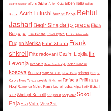
arben llalla
alfons Grishaj
Anton Cefa
asllan
albano kolonjari
Behlul
Astrit Lulushi
Aurenc Bebja
Bushati
Jashari
dalip greca
Beqir Sina
Elida
Buçpapaj
Enver Bytyci
Elmi Berisha
Ermira Babamusta
Frank
Eugjen Merlika
Fahri Xharra
shkreli
Ilir
Gezim Llojdia
Fritz radovani
Levonja
Interviste
Kolec Traboini
Keze Kozeta Zylo
kosova
Kosove
nderroi jete
Marjana Bulku
ne
Murat Gecaj
Rafaela Prifti
Rafael
Nene Tereza
Kosove
presidenti Nishani
Floqi
Raimonda Moisiu
Ramiz Lushaj
reshat kripa
Sadik Elshani
Sokol
Shefqet Kercelli
shqiperia
shqiptaret
SHBA
Paja
Vatra
Visar Zhiti
Thaci