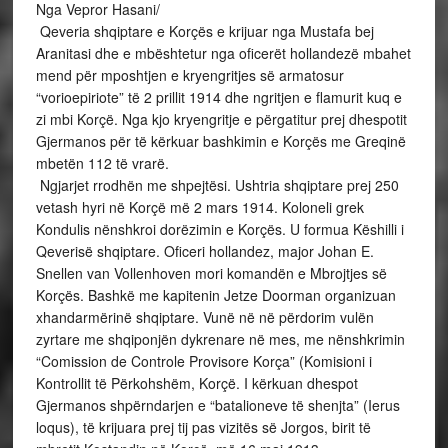
Nga Vepror Hasani/
Qeveria shqiptare e Korçës e krijuar nga Mustafa bej
Aranitasi dhe e mbështetur nga oficerët hollandezë mbahet
mend për mposhtjen e kryengritjes së armatosur
“vorioepiriote” të 2 prillit 1914 dhe ngritjen e flamurit kuq e
zi mbi Korçë. Nga kjo kryengritje e përgatitur prej dhespotit
Gjermanos për të kërkuar bashkimin e Korçës me Greqinë
mbetën 112 të vrarë.
Ngjarjet rrodhën me shpejtësi. Ushtria shqiptare prej 250
vetash hyri në Korçë më 2 mars 1914. Koloneli grek
Kondulis nënshkroi dorëzimin e Korçës. U formua Këshilli i
Qeverisë shqiptare. Oficeri hollandez, major Johan E.
Snellen van Vollenhoven mori komandën e Mbrojtjes së
Korçës. Bashkë me kapitenin Jetze Doorman organizuan
xhandarmërinë shqiptare. Vunë në në përdorim vulën
zyrtare me shqiponjën dykrenare në mes, me nënshkrimin
“Comission de Controle Provisore Korça” (Komisioni i
Kontrollit të Përkohshëm, Korçë. I kërkuan dhespot
Gjermanos shpërndarjen e “batalioneve të shenjta” (Ierus
loqus), të krijuara prej tij pas vizitës së Jorgos, birit të