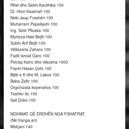
Rifat dhe Selim Kacithika 100
Dr. Hivzi Kasimati 100
Neki Jaup Frashëri 100
Muharrem Pepellashi 100
Ing. Sotir Plluska 100
Myrteza Haki Bejlli 100
Subhi Arif Bejlli 100
Vëllazaria Zahara 100
Fadil Ismail Garo 100
Petraq Katro dhe vllezëria 1000
Fiqret Hasan Çelo 100
Bijtë e K dhe M. Lakos 100
Baba Zylfo 100
Orgonizata koperativa 100
Tashko Ilo 100
Sali Doko 100
NDIHMAT QË ERDHËN NGA FSHATRAT
(Në franga ari)
Melçani 140