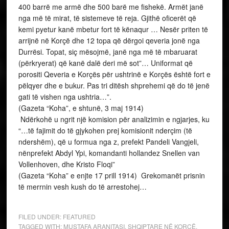
400 barrë me armë dhe 500 barë me fishekë. Armët janë
nga më të mirat, të sistemeve të reja. Gjithë oficerët që
kemi pyetur kanë mbetur fort të kënaqur … Nesër priten të
arrijnë në Korçë dhe 12 topa që dërgoi qeveria jonë nga
Durrësi. Topat, siç mësojmë, janë nga më të mbaruarat
(përkryerat) që kanë dalë deri më sot”… Uniformat që
porositi Qeveria e Korçës për ushtrinë e Korçës është fort e
pëlqyer dhe e bukur. Pas tri ditësh shprehemi që do të jenë
gati të vishen nga ushtria…”.
(Gazeta “Koha”, e shtunë, 3 maj 1914)
Ndërkohë u ngrit një komision për analizimin e ngjarjes, ku
“…të fajimit do të gjykohen prej komisionit nderçim (të
ndershëm), që u formua nga z, prefekt Pandeli Vangjeli,
nënprefekt Abdyl Ypi, komandanti hollandez Snellen van
Vollenhoven, dhe Kristo Floqi”
(Gazeta “Koha” e enjte 17 prill 1914) Grekomanët prisnin
të merrnin vesh kush do të arrestohej…
FILED UNDER:
FEATURED
TAGGED WITH:
MUSTAFA ARANITASI
,
SHQIPTARE NË KORÇË
,