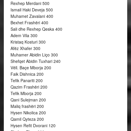
Rexhep Merdani 500
Ismail Haki Deveja 500
Muhamet Zavalani 400
Bexhet Frashëri 400
Sali dhe Rexhep Qeska 400
Adem Vila 300
Kristaq Kosturi 300
Afëz Xhafer 300
Muhamer Abidin Liço 300
Shefqet Abidin Tuxhari 240
Vëll. Baçe Mborja 200
Faik Dishnica 200
Tefik Panariti 200
Qazim Frashëri 200
Tefik Mborja 200
Qani Sulejman 200
Maliq frashëri 200
Hysen Nikolica 200
Qamil Qyteza 200
Hysen Refit Dvorani 120