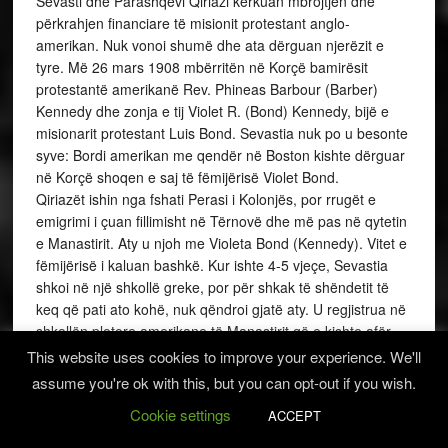
Sevasti dhe Parashqevi Qiriazi kërkuan mbrojtjen dhe
përkrahjen financiare të misionit protestant anglo-
amerikan. Nuk vonoi shumë dhe ata dërguan njerëzit e
tyre. Më 26 mars 1908 mbërritën në Korçë bamirësit
protestantë amerikanë Rev. Phineas Barbour (Barber)
Kennedy dhe zonja e tij Violet R. (Bond) Kennedy, bijë e
misionarit protestant Luis Bond. Sevastia nuk po u besonte
syve: Bordi amerikan me qendër në Boston kishte dërguar
në Korçë shoqen e saj të fëmijërisë Violet Bond.
Qiriazët ishin nga fshati Perasi i Kolonjës, por rrugët e
emigrimi i çuan fillimisht në Tërnovë dhe më pas në qytetin
e Manastirit. Aty u njoh me Violeta Bond (Kennedy). Vitet e
fëmijërisë i kaluan bashkë. Kur ishte 4-5 vjeçe, Sevastia
shkoi në një shkollë greke, por për shkak të shëndetit të
keq që pati ato kohë, nuk qëndroi gjatë aty. U regjistrua në
shkollën plotore amerikane të Manastirit që e kishte afër
shtëpisë. Pas përfundimit të saj, vijoi studimet në kolegjin
This website uses cookies to improve your experience. We'll
amerikan të vajzave në Stamboll. Ëndërronte të bëhej
assume you're ok with this, but you can opt-out if you wish.
mësonjëse e vashave. Kjo ishte dhe ëndrra e vëllait të saj,
Cookie settings
ACCEPT
Gjerasimit, edhe mëmëdhetarët prisnin të shihnin
mësonjësen e parë shqiptare.