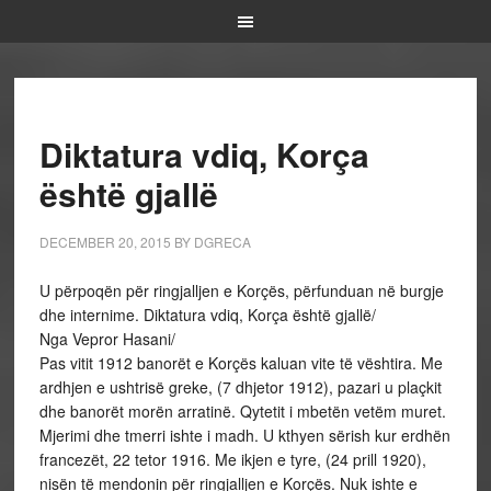
Diktatura vdiq, Korça
është gjallë
DECEMBER 20, 2015
BY
DGRECA
U përpoqën për ringjalljen e Korçës, përfunduan në burgje
dhe internime. Diktatura vdiq, Korça është gjallë/
Nga Vepror Hasani/
Pas vitit 1912 banorët e Korçës kaluan vite të vështira. Me
ardhjen e ushtrisë greke, (7 dhjetor 1912), pazari u plaçkit
dhe banorët morën arratinë. Qytetit i mbetën vetëm muret.
Mjerimi dhe tmerri ishte i madh. U kthyen sërish kur erdhën
francezët, 22 tetor 1916. Me ikjen e tyre, (24 prill 1920),
nisën të mendonin për ringjalljen e Korçës. Nuk ishte e