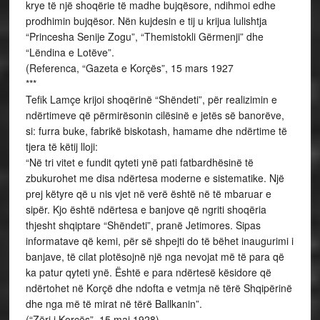
krye të një shoqërie të madhe bujqësore, ndihmoi edhe
prodhimin bujqësor. Nën kujdesin e tij u krijua lulishtja
“Princesha Senije Zogu”, “Themistokli Gërmenji” dhe
“Lëndina e Lotëve”.
(Referenca, “Gazeta e Korçës”, 15 mars 1927
***
Tefik Lamçe krijoi shoqërinë “Shëndeti”, për realizimin e
ndërtimeve që përmirësonin cilësinë e jetës së banorëve,
si: furra buke, fabrikë biskotash, hamame dhe ndërtime të
tjera të këtij lloji:
“Në tri vitet e fundit qyteti ynë pati fatbardhësinë të
zbukurohet me disa ndërtesa moderne e sistematike. Një
prej këtyre që u nis vjet në verë është në të mbaruar e
sipër. Kjo është ndërtesa e banjove që ngriti shoqëria
thjesht shqiptare “Shëndeti”, pranë Jetimores. Sipas
informatave që kemi, për së shpejti do të bëhet inaugurimi i
banjave, të cilat plotësojnë një nga nevojat më të para që
ka patur qyteti ynë. Është e para ndërtesë kësidore që
ndërtohet në Korçë dhe ndofta e vetmja në tërë Shqipërinë
dhe nga më të mirat në tërë Ballkanin”.
(“Zëri i Korçës”, 15 maj 1928)