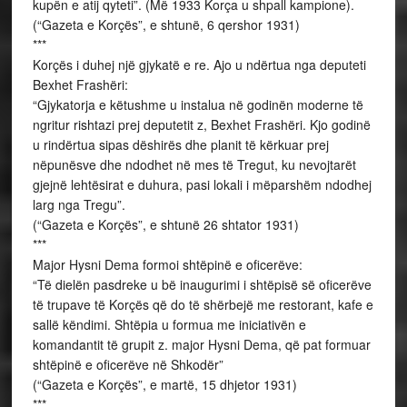
kupën e atij qyteti”. (Më 1933 Korça u shpall kampione).
(“Gazeta e Korçës”, e shtunë, 6 qershor 1931)
***
Korçës i duhej një gjykatë e re. Ajo u ndërtua nga deputeti
Bexhet Frashëri:
“Gjykatorja e këtushme u instalua në godinën moderne të
ngritur rishtazi prej deputetit z, Bexhet Frashëri. Kjo godinë
u rindërtua sipas dëshirës dhe planit të kërkuar prej
nëpunësve dhe ndodhet në mes të Tregut, ku nevojtarët
gjejnë lehtësirat e duhura, pasi lokali i mëparshëm ndodhej
larg nga Tregu”.
(“Gazeta e Korçës”, e shtunë 26 shtator 1931)
***
Major Hysni Dema formoi shtëpinë e oficerëve:
“Të dielën pasdreke u bë inaugurimi i shtëpisë së oficerëve
të trupave të Korçës që do të shërbejë me restorant, kafe e
sallë këndimi. Shtëpia u formua me iniciativën e
komandantit të grupit z. major Hysni Dema, që pat formuar
shtëpinë e oficerëve në Shkodër”
(“Gazeta e Korçës”, e martë, 15 dhjetor 1931)
***