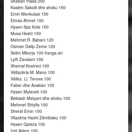
Shaban Plasa 200
Kasëm Sakolli dhe shoku 150
Emin Menkulasi 150
Elmas Ahmet 150
Hysen Iljaz Kole 150
Musa Hoshi 150
Mehmet R. Babani 120
Osman Dalip Zeme 120
Selim Mborja 100 franga ari
Lytfi Zavalani 100
Xhemal Kostreci 100
Vëllazëria M. Mano 100
Vëllez. Ll. Terova 100
Faber dhe Avakian 100
Hysen Myteveli 100
Bektash Melçani dhe shoku 100
Mehmet Shtylla 100
Sheraf Emin 100
Vllazëria Haxhi Zëmblaku 100
Hysen Qyteza 100
Izet Adem 100