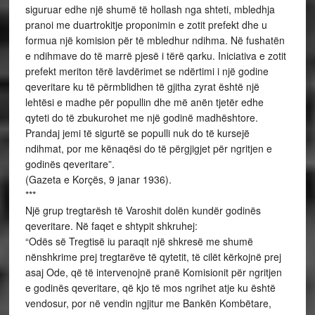
siguruar edhe një shumë të hollash nga shteti, mbledhja
pranoi me duartrokitje proponimin e zotit prefekt dhe u
formua një komision për të mbledhur ndihma. Në fushatën
e ndihmave do të marrë pjesë i tërë qarku. Iniciativa e zotit
prefekt meriton tërë lavdërimet se ndërtimi i një godine
qeveritare ku të përmblidhen të gjitha zyrat është një
lehtësi e madhe për popullin dhe më anën tjetër edhe
qyteti do të zbukurohet me një godinë madhështore.
Prandaj jemi të sigurtë se populli nuk do të kursejë
ndihmat, por me kënaqësi do të përgjigjet për ngritjen e
godinës qeveritare”.
(Gazeta e Korçës, 9 janar 1936).
***
Një grup tregtarësh të Varoshit dolën kundër godinës
qeveritare. Në faqet e shtypit shkruhej:
“Odës së Tregtisë iu paraqit një shkresë me shumë
nënshkrime prej tregtarëve të qytetit, të cilët kërkojnë prej
asaj Ode, që të intervenojnë pranë Komisionit për ngritjen
e godinës qeveritare, që kjo të mos ngrihet atje ku është
vendosur, por në vendin ngjitur me Bankën Kombëtare,