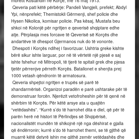
mbretit Kostandin në Korçë, më 16 maj 1913.
Qeveria pati këtë përbërje: Pandeli Vangjeli, prefekt; Abdyl
Ypi, nënprefekt; Themistokli Gërmenji, shef policie dhe
Hysen Nikolica, komisar policie. Pas kësaj, Mustafa beu
shkoi në Kolonjë për ngritjen e qeverisë shqiptare edhe
atje. Përplasja mes forcave të Qeverisë së Korçës dhe
andartëve të dhespot Gjermanos nuk do të vononte.
Dhespoti i Korçës ndihej i favorizuar. Ushtria greke kishte
bërë sikur ishte larguar, por në të vërtetë një pjesë e saj
ishte fshehur në Mitropoli, të tjerë te spitali grek dhe pjesa
tjetër përrenjve përreth Korçës. Batalionet e shenjta prej
1000 vetash qëndronin të armatosura.
Qeveria shpejtoi ngritjen e trupës së parë të
xhandarmërisë. Organizoi paradën e parë ushtarake për të
demonstruar forcën. Njerëzit vetofroheshin për të qenë në
shërbim të Korçës. Për këtë arsye ata u quajtën
“vetëdashës”. “Kurrë s’do të harrohet dita e diel, që për të
parën herë në histori të Përlindjes së Shqipërisë,
nacionalistët mundën të shikojnë një nga dëshirat e gjalla
që ëndërronin; kurrë s’do të harrohet themi, se të gjithë që
muarrë këtë detyrë ishin me gjithë zemër vetëdashës dhe