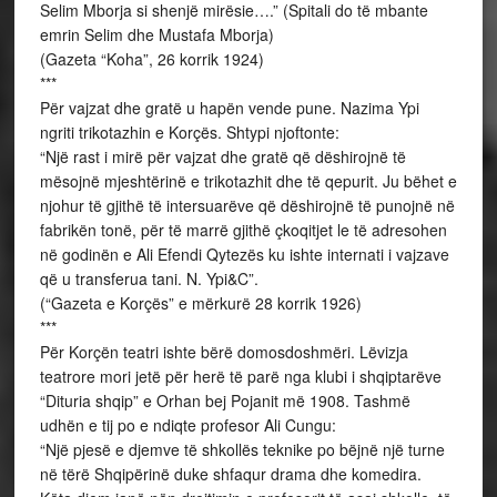
Selim Mborja si shenjë mirësie….” (Spitali do të mbante
emrin Selim dhe Mustafa Mborja)
(Gazeta “Koha”, 26 korrik 1924)
***
Për vajzat dhe gratë u hapën vende pune. Nazima Ypi
ngriti trikotazhin e Korçës. Shtypi njoftonte:
“Një rast i mirë për vajzat dhe gratë që dëshirojnë të
mësojnë mjeshtërinë e trikotazhit dhe të qepurit. Ju bëhet e
njohur të gjithë të intersuarëve që dëshirojnë të punojnë në
fabrikën tonë, për të marrë gjithë çkoqitjet le të adresohen
në godinën e Ali Efendi Qytezës ku ishte internati i vajzave
që u transferua tani. N. Ypi&C”.
(“Gazeta e Korçës” e mërkurë 28 korrik 1926)
***
Për Korçën teatri ishte bërë domosdoshmëri. Lëvizja
teatrore mori jetë për herë të parë nga klubi i shqiptarëve
“Dituria shqip” e Orhan bej Pojanit më 1908. Tashmë
udhën e tij po e ndiqte profesor Ali Cungu:
“Një pjesë e djemve të shkollës teknike po bëjnë një turne
në tërë Shqipërinë duke shfaqur drama dhe komedira.