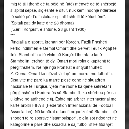
miq të tij i thonë që ta bëjë në (atë) mënyrë që të shërbejë
si spital sepse, siç është e ditur, nuk kemi ndonjë ndërtesë
të saktë për t’u instaluar spitali i shtetit të këtushëm”.
(Spitali pati dy kate dhe 28 dhoma)
(“Zëri i Korçës”, e shtunë, 23 gusht 1930)
***
Ringjallja e sportit, krenari për Korçën. Fazlli Frashëri
kërkoi ndihmën e Qemal Omarit dhe Servet Teufik Agajt të
linin Stambollin e të vinin në Korçë: Dhe ata e lanë
Stambollin, erdhën të dy. Omari mori rolin e kapitenit të
përgjithshëm. Në një nga kronikat e shtypit thuhet:
Z. Qemal Omari ka njëzet vjet që po merret me futbollin.
Disa vite më parë ka marrë pjesë edhe në skuadrën
nacionale të Turqisë, vjete me radhë ka qenë sekretar i
përgjithshëm i Federatës së Stambollit, ku shërbeu për sa
u kthye në atdhenë e tij. Është një arbitër internacional me
kartë arbitri FIFA-s (Federation Internacional de Football
Association). Në kohërat e fundit organizoi në Stamboll një
shoqëri të re sportive “Istambulspor”, e cila sot ndodhet në
kategorinë e parë dhe skuadra e saj futbollistike fitoi vjet