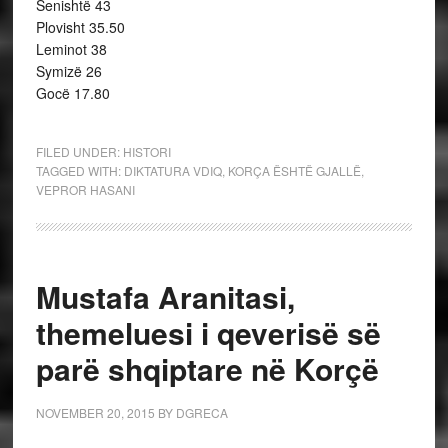
Senishtë 43
Plovisht 35.50
Leminot 38
Symizë 26
Gocë 17.80
FILED UNDER:
HISTORI
TAGGED WITH:
DIKTATURA VDIQ
,
KORÇA ËSHTË GJALLË
,
VEPROR HASANI
Mustafa Aranitasi,
themeluesi i qeverisë së
parë shqiptare në Korçë
NOVEMBER 20, 2015
BY
DGRECA