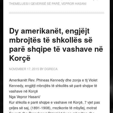
THEMELUESI I QEVERISË SË PARË
,
VEPROR HASANI
Dy amerikanët, engjëjt
mbrojtës të shkollës së
parë shqipe të vashave në
Korçë
NOVEMBER 17, 2015
BY
DGRECA
Amerikanët Rev. Phineas Kennedy dhe zonja e tij Violet
Kennedy, engjëjt mbrojtës të shkollës së parë shqipe të
vashave në Korçë
Nga Vepror Hasani/
Kur shkolla e parë shqipe e vashave në Korçë, 7 vjet pas
çeljes së saj, (1891-1908), rrezikonte të mbyllej, motrat