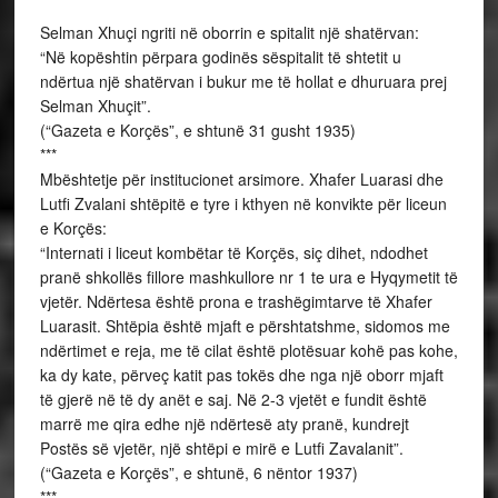
Selman Xhuçi ngriti në oborrin e spitalit një shatërvan:
“Në kopështin përpara godinës sëspitalit të shtetit u
ndërtua një shatërvan i bukur me të hollat e dhuruara prej
Selman Xhuçit”.
(“Gazeta e Korçës”, e shtunë 31 gusht 1935)
***
Mbështetje për institucionet arsimore. Xhafer Luarasi dhe
Lutfi Zvalani shtëpitë e tyre i kthyen në konvikte për liceun
e Korçës:
“Internati i liceut kombëtar të Korçës, siç dihet, ndodhet
pranë shkollës fillore mashkullore nr 1 te ura e Hyqymetit të
vjetër. Ndërtesa është prona e trashëgimtarve të Xhafer
Luarasit. Shtëpia është mjaft e përshtatshme, sidomos me
ndërtimet e reja, me të cilat është plotësuar kohë pas kohe,
ka dy kate, përveç katit pas tokës dhe nga një oborr mjaft
të gjerë në të dy anët e saj. Në 2-3 vjetët e fundit është
marrë me qira edhe një ndërtesë aty pranë, kundrejt
Postës së vjetër, një shtëpi e mirë e Lutfi Zavalanit”.
(“Gazeta e Korçës”, e shtunë, 6 nëntor 1937)
***