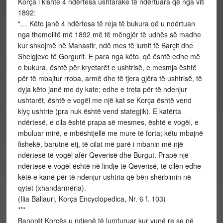
Korça i kishte 4 ndërtesa ushtarake të ndërtuara që nga viti
1892:
“… Këto janë 4 ndërtesa të reja të bukura që u ndërtuan
nga themelitë më 1892 më të mëngjër të udhës së madhe
kur shkojmë në Manastir, ndë mes të lumit të Barçit dhe
Shelgjeve të Gorgurit. E para nga këto, që është edhe më
e bukura, është për kryetarët e ushtrisë, e mesmja është
për të mbajtur rroba, armë dhe të tjera gjëra të ushtrisë, të
dyja këto janë me dy kate; edhe e treta për të ndenjur
ushtarët, është e vogël me një kat se Korça është vend
klyç ushtrie (pra nuk është vend stategjik). E katërta
ndërtesë, e cila është prapa së mesmes, është e vogël, e
mbuluar mirë, e mbështjellë me mure të forta; këtu mbajnë
fishekë, barutnë etj, të cilat më parë i mbanin më një
ndërtesë të vogël afër Qeverisë dhe Burgut. Prapë një
ndërtesë e vogël është në lindje të Qeverisë, të cilën edhe
këtë e kanë për të ndenjur ushtria që bën shërbimin në
qytet (xhandarmëria).
(Ilia Ballauri, Korça Encyclopedica, Nr. 6 f. 103)
***
Banorët Korçës u ndjenë të lumturuar kur vunë re se në