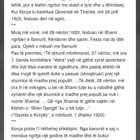
lehtë, por e kishin ngritur me duart e tyre dhe u dhimbsej.
Kur Korça iu bashkua Qeverisë së Tiranës, më 26 prill
1920, festuan deri në agim.
***
Muaj më vonë, më 28 nëntor 1920, festuan në Xhami
ngritjen e flamurit. Këndonin dhe qanin. Festa nisi dy ditë
para. Qyteti u mbush me flamurë:
Pas të premtes, “Të shtunë mbrëmanet, 27 nëntor, më ora
7, banda kombëtare “Vatra” vajti në gjithë zyrat qeveritare
dhe lojti disa marshe të zgjedhura, dhe pastaj shëtiti në
disa rrugë të qytetit duke u pasuar (shoqëruar) prej një
shumice të madhe prej popullit. …Të dielë, 28 nëntor, më
ora 9 në mëngjes, u bë në Xhami lutje ku u ndodhë gjithë
zyrtarët dhe një shumicë e madhe prej populli sa nuk i
nxinte Xhamia. … Që nga Xhamia të gjithë vajtën në
Kishën e “Shën Gjergjit” ku u bë lutje…”.
(“Gazeta e Korçës”, e mërkurë, 1 dhjetor 1920)
***
Korça priste t’i rikthehej shkëlqimi. Nga banorët e saj u
mendua ngritja një godine të madhe dhe të bukur