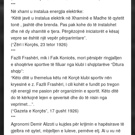
***
Në xhami u instalua energjia elektrike:
“Këtë javë u instalua elektrik në Xhaminë e Madhe të qytetit
tonë , jashtë dhe brenda. Pas pak kohe do të instalohet
dhe në dy xhamitë e tjera. Përgëzojmë iniciatorët e kësaj
vepre se është një vepër përparimtare”.
(“Zëri i Korçës, 23 tetor 1926)
***
Fazlli Frashëri, mik i Faik Konicës, mori përsipër ringjalljen
e shoqërive sportive të filluar nga klubi i shqiptarëve “Ditura
shqip”:
“Këto ditë u themelua këtu në Korçë klubi sportiv nën
kryesinë e z. Fazlli Frashëri, i cili kohët e fundit po tregon
një energji me pasion për organizimin e sportit. Këto ditë
do të kërkojnë lejen e qeverisë dhe do të nisin nga
veprimet…”.
(“Gazeta e Korçës”, 17 gusht 1926)
***
Agronomi Demir Alizoti u kujdes për krijimin e hapësirave të
gjelbra në qytet, mbjelljen e luleve, pemëve etj. Ai u vu në