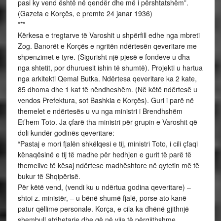
pasi ky vend është në qendër dhe më i përshtatshëm”.
(Gazeta e Korçës, e premte 24 janar 1936)
***
Kërkesa e tregtarve të Varoshit u shpërfill edhe nga mbreti
Zog. Banorët e Korçës e ngritën ndërtesën qeveritare me
shpenzimet e tyre. (Sigurisht një pjesë e fondeve u dha
nga shtetit, por dhuruesit ishin të shumtë). Projekti u hartua
nga arkitekti Qemal Butka. Ndërtesa qeveritare ka 2 kate,
85 dhoma dhe 1 kat të nëndheshëm. (Në këtë ndërtesë u
vendos Prefektura, sot Bashkia e Korçës). Guri i parë në
themelet e ndërtesës u vu nga ministri i Brendhshëm
Et’hem Toto. Ja çfarë tha ministri për grupin e Varoshit që
doli kundër godinës qeveritare:
“Pastaj e mori fjalën shkëlqesi e tij, ministri Toto, i cili çfaqi
kënaqësinë e tij të madhe për hedhjen e gurit të parë të
themelive të kësaj ndërtese madhështore në qytetin më të
bukur të Shqipërisë.
Për këtë vend, (vendi ku u ndërtua godina qeveritare) –
shtoi z. ministër, – u bënë shumë fjalë, porse ato kanë
patur qëllime personale. Korça, e cila ka dhënë gjithnjë
shembull atdhetarie dhe që në vija të përgjithshme