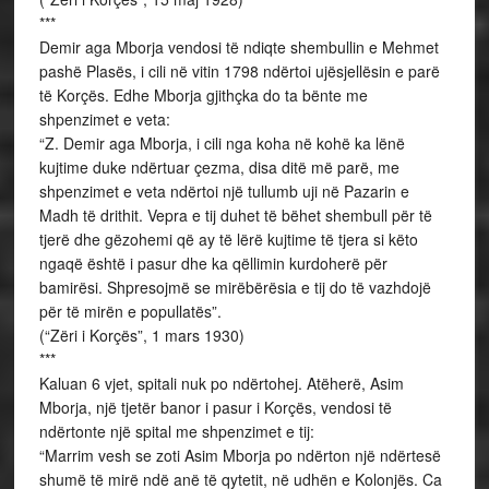
***
Demir aga Mborja vendosi të ndiqte shembullin e Mehmet
pashë Plasës, i cili në vitin 1798 ndërtoi ujësjellësin e parë
të Korçës. Edhe Mborja gjithçka do ta bënte me
shpenzimet e veta:
“Z. Demir aga Mborja, i cili nga koha në kohë ka lënë
kujtime duke ndërtuar çezma, disa ditë më parë, me
shpenzimet e veta ndërtoi një tullumb uji në Pazarin e
Madh të drithit. Vepra e tij duhet të bëhet shembull për të
tjerë dhe gëzohemi që ay të lërë kujtime të tjera si këto
ngaqë është i pasur dhe ka qëllimin kurdoherë për
bamirësi. Shpresojmë se mirëbërësia e tij do të vazhdojë
për të mirën e popullatës”.
(“Zëri i Korçës”, 1 mars 1930)
***
Kaluan 6 vjet, spitali nuk po ndërtohej. Atëherë, Asim
Mborja, një tjetër banor i pasur i Korçës, vendosi të
ndërtonte një spital me shpenzimet e tij:
“Marrim vesh se zoti Asim Mborja po ndërton një ndërtesë
shumë të mirë ndë anë të qytetit, në udhën e Kolonjës. Ca