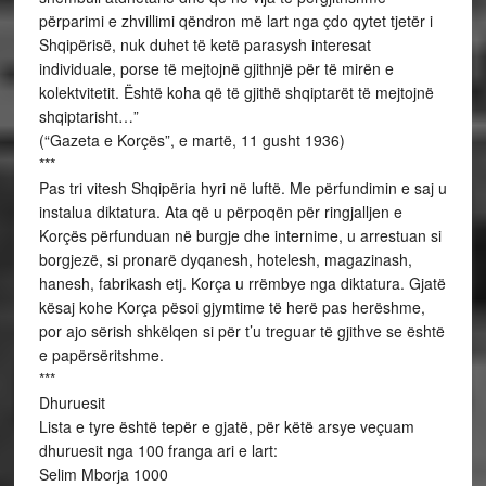
përparimi e zhvillimi qëndron më lart nga çdo qytet tjetër i
Shqipërisë, nuk duhet të ketë parasysh interesat
individuale, porse të mejtojnë gjithnjë për të mirën e
kolektvitetit. Është koha që të gjithë shqiptarët të mejtojnë
shqiptarisht…”
(“Gazeta e Korçës”, e martë, 11 gusht 1936)
***
Pas tri vitesh Shqipëria hyri në luftë. Me përfundimin e saj u
instalua diktatura. Ata që u përpoqën për ringjalljen e
Korçës përfunduan në burgje dhe internime, u arrestuan si
borgjezë, si pronarë dyqanesh, hotelesh, magazinash,
hanesh, fabrikash etj. Korça u rrëmbye nga diktatura. Gjatë
kësaj kohe Korça pësoi gjymtime të herë pas herëshme,
por ajo sërish shkëlqen si për t’u treguar të gjithve se është
e papërsëritshme.
***
Dhuruesit
Lista e tyre është tepër e gjatë, për këtë arsye veçuam
dhuruesit nga 100 franga ari e lart:
Selim Mborja 1000