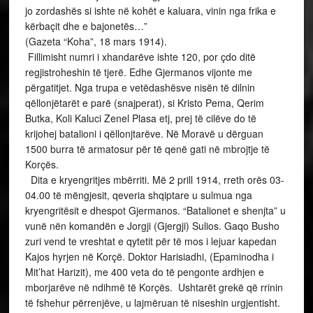
jo zordashës si ishte në kohët e kaluara, vinin nga frika e
kërbaçit dhe e bajonetës…”
(Gazeta “Koha”, 18 mars 1914).
Fillimisht numri i xhandarëve ishte 120, por çdo ditë
regjistroheshin të tjerë. Edhe Gjermanos vijonte me
përgatitjet. Nga trupa e vetëdashësve nisën të dilnin
qëllonjëtarët e parë (snajperat), si Kristo Pema, Qerim
Butka, Koli Kaluci Zenel Plasa etj, prej të cilëve do të
krijohej batalioni i qëllonjtarëve. Në Moravë u dërguan
1500 burra të armatosur për të qenë gati në mbrojtje të
Korçës.
Dita e kryengritjes mbërriti. Më 2 prill 1914, rreth orës 03-
04.00 të mëngjesit, qeveria shqiptare u sulmua nga
kryengritësit e dhespot Gjermanos. “Batalionet e shenjta” u
vunë nën komandën e Jorgji (Gjergji) Sulios. Gaqo Busho
zuri vend te vreshtat e qytetit për të mos i lejuar kapedan
Kajos hyrjen në Korçë. Doktor Harisiadhi, (Epaminodha i
Mit’hat Harizit), me 400 veta do të pengonte ardhjen e
mborjarëve në ndihmë të Korçës. Ushtarët grekë që rrinin
të fshehur përrenjëve, u lajmëruan të niseshin urgjentisht.