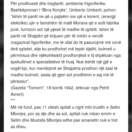
Për prodhuesit dhe tregtarët, ambiente frigoriferike.
Bashkëpronari i “Birra Korçës”, Umberto Umberti, pohon:
“Ishim të parët ne që u pajisëm me ujë e korent, (energji
elektrike) ujin e famshëm të malit Morava që e solli fabrika
jonë, furnizon sot një pjesë të madhe të qytetit. Ishim të
parët në Shqipëri që krijuam për të mirën e vendit
magazinat figoriferike, me të cilat do të pasurojmë më vonë
tërë qytetet, atje ku prodhohet më tepër djathi, bulmeti u
përmirsua dhe njëkohësisht prodhonjësit e tij shpëtuan nga
spekullimet e specialistëve të huaj. Nuk është një gjë e
vogël kjo, kur mendojmë se Shqipëria prodhon një sasi të
madhe bulmeti, sasia që gjen sot prodhimin e saj më të
përsosur”.
(Gazeta “Tomorri”, 18 korrik 1942, shkruar nga Petrit
Avreni)
***
Më në fund, pas 11 vitesh spitali u ngrit mbi truallin e Selim
Mborjes, por as dje dhe as sot, spitali nuk mban emrin e
Selim dhe Mustafa Mborjes edhe pse amanetin nuk e tret
as dheu.