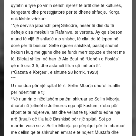
qytetin e tyre po vinin sërish njerëz të artit dhe të kulturës,
këngëtarë dhe prestigjiatorë për të dhënë shfaqje. Korça
nuk kishte vdekur:
“Një dervish jabanxhi prej Shkodre, nesër të diel do të
dëftejë disa mrekulli të Rafahive, të vërteta. Ay që s’beson
mund të vijë të shikojë ato shishe, të cilat do të jepen në
dorë për të besuar. Sefte ngulen shishkat, pastaj shuhet
hekuri i kuq me gjuhë dhe së fundi merr topuzë e theret me
të. Biletat shiten në han të Alo Beut në “Udhën e Postës”
që më ora 3-5, dhe astaneli fillon që më ora 5”.
(“Gazeta e Korçës”, e shtunë 28 korrik, 1923)
***
U mendua për një spital të ri. Selim Mborja dhuroi truallin
për ndërtimin e tij:
“Në numrin e njëditshëm patëm shkruar se Selim Mborja
dhuroi në jetimët e Jetimores nga një kostum, rroba për
shpirt të të ndjerëve, atit dhe vëllait të tij, kështu edhe një
arë (truall) që t’ia falë Bashkisë për një spital. Sot po
marrim vesh se z. Selim Mborja po përpiqet për ta mbaruar
me qëllim që të shkruhen emrat e të ndjerit Mustafa dhe