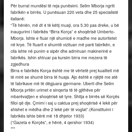
Për burrat mundësi të reja punësimi. Selim Mborja ngriti
fabrikën e birrës. U punësuan 220 veta dhe 25 specialistë
italianë:
“Të hënën, më dt 4 të këtij muaji, ora 5.30 pas dreke, u bë
inaugurimi i fabrikës “Birra Korça” e shoqërisë Umberto-
Mborja. Ishte e ftuar një shumicë e madhe me autoritetet
në krye. Të ftuarit e shumtë vizituan më parë fabrikën, e
cila ishte në punim e sipër dhe admiruan makinerinë e
fabrikës. Ishin shtruar pa kursim birra me mezera të
zgjedhura
Birra e fabrikës Korça është me të vërtetë prej kualiteti më
të mirë se shumë birra të huaja. Ajo është e njëjtë me atë
të fabrikave më të dëgjuara gjermane. Uberti dhe Selim
Mborja pritën urimet e sinqerta të të gjithëve për
mbarëvajtjen e shoqërisë së tyre. Shitja e birrës së Korçës
filloi që dje. Çmimi i saj u caktua prej shoqërisë 4 lekë për
shishet e mëdha dhe 2 lekë për të voglat”.(Konstituimi i
fabrikës ishte bërë më 18 dhjetor 1933)
(“Gazeta e Korçës”, e hënë, 4 qershor 1934)
***