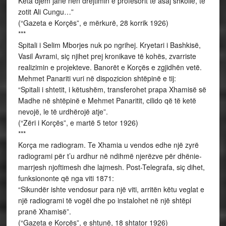
Këta djem janë nën drejtimin e profesorit të asaj shkolle, të
zotit Ali Cungu…”
(“Gazeta e Korçës”, e mërkurë, 28 korrik 1926)
***
Spitali i Selim Mborjes nuk po ngrihej. Kryetari i Bashkisë,
Vasil Avrami, siç njihet prej kronikave të kohës, zvarriste
realizimin e projekteve. Banorët e Korçës e zgjidhën vetë.
Mehmet Panariti vuri në dispozicion shtëpinë e tij:
“Spitali i shtetit, i këtushëm, transferohet prapa Xhamisë së
Madhe në shtëpinë e Mehmet Panaritit, cilido që të ketë
nevojë, le të urdhërojë atje”.
(“Zëri i Korçës”, e martë 5 tetor 1926)
***
Korça me radiogram. Te Xhamia u vendos edhe një zyrë
radiogrami për t’u ardhur në ndihmë njerëzve për dhënie-
marrjesh njoftimesh dhe lajmesh. Post-Telegrafa, siç dihet,
funksiononte që nga viti 1871:
“Sikundër ishte vendosur para një viti, arritën këtu veglat e
një radiogrami të vogël dhe po instalohet në një shtëpi
pranë Xhamisë”.
(“Gazeta e Korçës”, e shtunë, 18 shtator 1926)