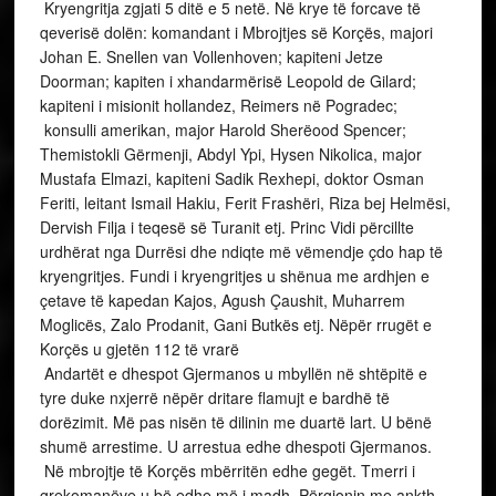
Kryengritja zgjati 5 ditë e 5 netë. Në krye të forcave të
qeverisë dolën: komandant i Mbrojtjes së Korçës, majori
Johan E. Snellen van Vollenhoven; kapiteni Jetze
Doorman; kapiten i xhandarmërisë Leopold de Gilard;
kapiteni i misionit hollandez, Reimers në Pogradec;
konsulli amerikan, major Harold Sherëood Spencer;
Themistokli Gërmenji, Abdyl Ypi, Hysen Nikolica, major
Mustafa Elmazi, kapiteni Sadik Rexhepi, doktor Osman
Feriti, leitant Ismail Hakiu, Ferit Frashëri, Riza bej Helmësi,
Dervish Filja i teqesë së Turanit etj. Princ Vidi përcillte
urdhërat nga Durrësi dhe ndiqte më vëmendje çdo hap të
kryengritjes. Fundi i kryengritjes u shënua me ardhjen e
çetave të kapedan Kajos, Agush Çaushit, Muharrem
Moglicës, Zalo Prodanit, Gani Butkës etj. Nëpër rrugët e
Korçës u gjetën 112 të vrarë
Andartët e dhespot Gjermanos u mbyllën në shtëpitë e
tyre duke nxjerrë nëpër dritare flamujt e bardhë të
dorëzimit. Më pas nisën të dilinin me duartë lart. U bënë
shumë arrestime. U arrestua edhe dhespoti Gjermanos.
Në mbrojtje të Korçës mbërritën edhe gegët. Tmerri i
grekomanëve u bë edhe më i madh. Përgjonin me ankth