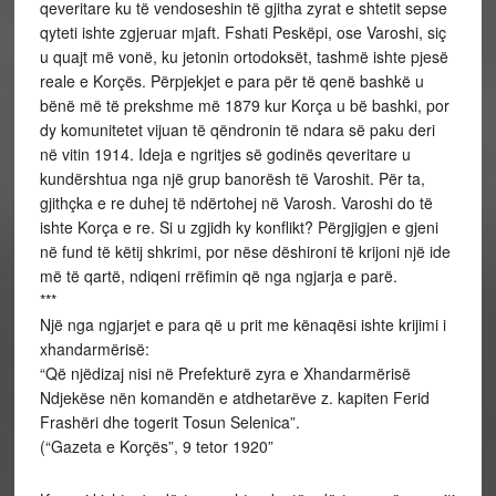
qeveritare ku të vendoseshin të gjitha zyrat e shtetit sepse
qyteti ishte zgjeruar mjaft. Fshati Peskëpi, ose Varoshi, siç
u quajt më vonë, ku jetonin ortodoksët, tashmë ishte pjesë
reale e Korçës. Përpjekjet e para për të qenë bashkë u
bënë më të prekshme më 1879 kur Korça u bë bashki, por
dy komunitetet vijuan të qëndronin të ndara së paku deri
në vitin 1914. Ideja e ngritjes së godinës qeveritare u
kundërshtua nga një grup banorësh të Varoshit. Për ta,
gjithçka e re duhej të ndërtohej në Varosh. Varoshi do të
ishte Korça e re. Si u zgjidh ky konflikt? Përgjigjen e gjeni
në fund të këtij shkrimi, por nëse dëshironi të krijoni një ide
më të qartë, ndiqeni rrëfimin që nga ngjarja e parë.
***
Një nga ngjarjet e para që u prit me kënaqësi ishte krijimi i
xhandarmërisë:
“Që njëdizaj nisi në Prefekturë zyra e Xhandarmërisë
Ndjekëse nën komandën e atdhetarëve z. kapiten Ferid
Frashëri dhe togerit Tosun Selenica”.
(“Gazeta e Korçës”, 9 tetor 1920”