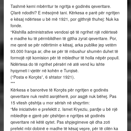
Tashmë kemi mbërritur te ngritja e godinës qeveritare.
Çfarë ndodhi? E mësojmë tani. Kërkesa e parë për ngritjen
e kësaj ndërtese u bë më 1921, por gjithnjë thuhej: Nuk ka
fonde.
“Këshilla administrative vendosi që të ngrihet një ndërtesë
e madhe ku të përmblidhen të gjitha zyrat qeveritare. Por,
me qenë se për ndërtimin e kësaj, arka publike jep vetëm
93.000 franga ar, dhe se për të mbushur shumën duhet të
formojë një komision për të mbledhur të holla nëpër popull.
Ndërtesa do të ngrihet përsëri në atë vend ku ishte
hyqymeti i vjetër në kohën e Turqisë.
(“Posta e Korçës”, 6 shtator 1921).
***
Kërkesa e banorëve të Korçës për ngritjen e godinës
qeveritare nuk reshti asnjëherë, por asgjë nuk bëhej. Pas
15 vitesh çështja u mor sërish në shqyrtim:
“Me iniciativën e prefektit z. Ismet Kryeziu, pardje u bë një
mbledhje e gjerë për çështjen e ngritjes së godinës
qeveritare në këtë qytet. Pas shpjegimeve që dha zoti
prefekt mbi dobinë e madhe të kësaj vepre, për të cilën ka