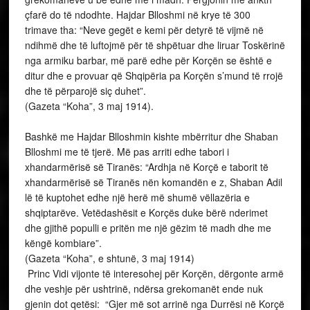
çfarë do të ndodhte. Hajdar Blloshmi në krye të 300
trimave tha: “Neve gegët e kemi për detyrë të vijmë në
ndihmë dhe të luftojmë për të shpëtuar dhe liruar Toskërinë
nga armiku barbar, më parë edhe për Korçën se është e
ditur dhe e provuar që Shqipëria pa Korçën s’mund të rrojë
dhe të përparojë siç duhet”.
(Gazeta “Koha”, 3 maj 1914).
Bashkë me Hajdar Blloshmin kishte mbërritur dhe Shaban
Blloshmi me të tjerë. Më pas arriti edhe tabori i
xhandarmërisë së Tiranës: “Ardhja në Korçë e taborit të
xhandarmërisë së Tiranës nën komandën e z, Shaban Adil
lë të kuptohet edhe një herë më shumë vëllazëria e
shqiptarëve. Vetëdashësit e Korçës duke bërë nderimet
dhe gjithë populli e pritën me një gëzim të madh dhe me
këngë kombiare”.
(Gazeta “Koha”, e shtunë, 3 maj 1914)
Princ Vidi vijonte të interesohej për Korçën, dërgonte armë
dhe veshje për ushtrinë, ndërsa grekomanët ende nuk
gjenin dot qetësi: “Gjer më sot arrinë nga Durrësi në Korçë