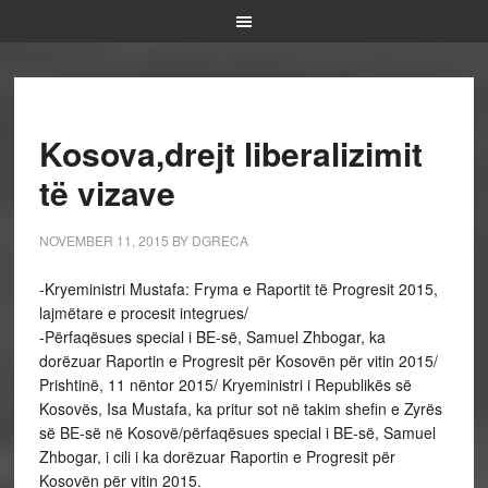
Kosova,drejt liberalizimit
të vizave
NOVEMBER 11, 2015
BY
DGRECA
-Kryeministri Mustafa: Fryma e Raportit të Progresit 2015,
lajmëtare e procesit integrues/
-Përfaqësues special i BE-së, Samuel Zhbogar, ka
dorëzuar Raportin e Progresit për Kosovën për vitin 2015/
Prishtinë, 11 nëntor 2015/ Kryeministri i Republikës së
Kosovës, Isa Mustafa, ka pritur sot në takim shefin e Zyrës
së BE-së në Kosovë/përfaqësues special i BE-së, Samuel
Zhbogar, i cili i ka dorëzuar Raportin e Progresit për
Kosovën për vitin 2015.