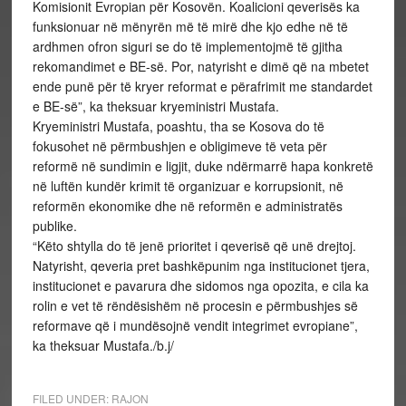
Komisionit Evropian për Kosovën. Koalicioni qeverisës ka
funksionuar në mënyrën më të mirë dhe kjo edhe në të
ardhmen ofron siguri se do të implementojmë të gjitha
rekomandimet e BE-së. Por, natyrisht e dimë që na mbetet
ende punë për të kryer reformat e përafrimit me standardet
e BE-së”, ka theksuar kryeministri Mustafa.
Kryeministri Mustafa, poashtu, tha se Kosova do të
fokusohet në përmbushjen e obligimeve të veta për
reformë në sundimin e ligjit, duke ndërmarrë hapa konkretë
në luftën kundër krimit të organizuar e korrupsionit, në
reformën ekonomike dhe në reformën e administratës
publike.
“Këto shtylla do të jenë prioritet i qeverisë që unë drejtoj.
Natyrisht, qeveria pret bashkëpunim nga institucionet tjera,
institucionet e pavarura dhe sidomos nga opozita, e cila ka
rolin e vet të rëndësishëm në procesin e përmbushjes së
reformave që i mundësojnë vendit integrimet evropiane”,
ka theksuar Mustafa./b.j/
FILED UNDER:
RAJON