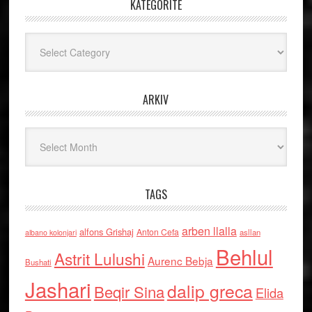
KATEGORITË
Kategoritë
ARKIV
Arkiv
TAGS
arben llalla
alfons Grishaj
Anton Cefa
asllan
albano kolonjari
Behlul
Astrit Lulushi
Aurenc Bebja
Bushati
Jashari
dalip greca
Beqir Sina
Elida