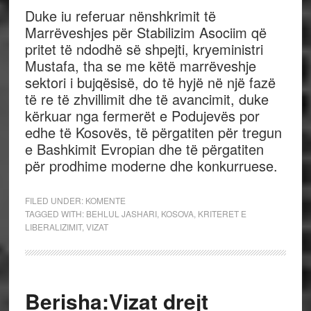
Duke iu referuar nënshkrimit të
Marrëveshjes për Stabilizim Asociim që
pritet të ndodhë së shpejti, kryeministri
Mustafa, tha se me këtë marrëveshje
sektori i bujqësisë, do të hyjë në një fazë
të re të zhvillimit dhe të avancimit, duke
kërkuar nga fermerët e Podujevës por
edhe të Kosovës, të përgatiten për tregun
e Bashkimit Evropian dhe të përgatiten
për prodhime moderne dhe konkurruese.
FILED UNDER:
KOMENTE
TAGGED WITH:
BEHLUL JASHARI
,
KOSOVA
,
KRITERET E
LIBERALIZIMIT
,
VIZAT
Berisha:Vizat drejt