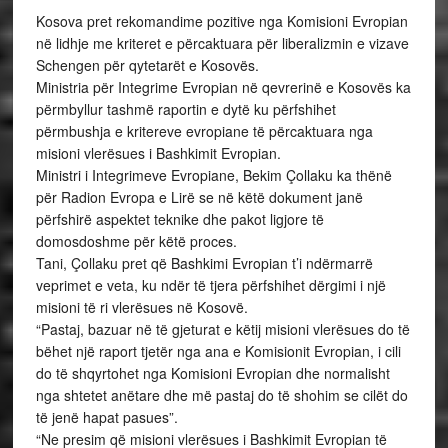
Kosova pret rekomandime pozitive nga Komisioni Evropian
në lidhje me kriteret e përcaktuara për liberalizmin e vizave
Schengen për qytetarët e Kosovës.
Ministria për Integrime Evropian në qevrerinë e Kosovës ka
përmbyllur tashmë raportin e dytë ku përfshihet
përmbushja e kritereve evropiane të përcaktuara nga
misioni vlerësues i Bashkimit Evropian.
Ministri i Integrimeve Evropiane, Bekim Çollaku ka thënë
për Radion Evropa e Lirë se në këtë dokument janë
përfshirë aspektet teknike dhe pakot ligjore të
domosdoshme për këtë proces.
Tani, Çollaku pret që Bashkimi Evropian t’i ndërmarrë
veprimet e veta, ku ndër të tjera përfshihet dërgimi i një
misioni të ri vlerësues në Kosovë.
“Pastaj, bazuar në të gjeturat e këtij misioni vlerësues do të
bëhet një raport tjetër nga ana e Komisionit Evropian, i cili
do të shqyrtohet nga Komisioni Evropian dhe normalisht
nga shtetet anëtare dhe më pastaj do të shohim se cilët do
të jenë hapat pasues”.
“Ne presim që misioni vlerësues i Bashkimit Evropian të