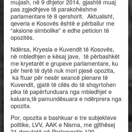
mujash, në 9 dhjetor 2014, gjashtë muaj
pas zgjedhjeve të parakohëshme
parlamentare të 8 qershorit. Aktualisht,
qeveria e Kosovës është e përballur me
“aksione simbolike” e edhe peticion të
opozitës.
Ndërsa, Kryesia e Kuvendit të Kosovës,
në mbledhjen e kësaj jave, të përbashkët
me kryetarët e grupeve parlamentare, ku
për herë të dytë nuk mori pjesë opozita,
ka ftuar për nesër seancë plenare të
Kuvendit, gjatë të cilës do të shqyrtohen
pika të papërfunduara nga mbledhjet e
kaluara,të pamundësuara e ndërprera nga
opozita.
Por, opozita e bashkuar e tre subjekteve
politike, LVV, AAK e Nisma, me gjithësej
31 deputetë në Parlamentin 120