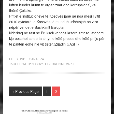
luftën kundër krimit të organizuar dhe korrupsionit’, ka
thënë Çollaku.
Pritjet e institucioneve të Kosovës janë që nga mesi i vitit
2016 qytetarët e Kosovës të mund të udhëtojnë pa viza
nëpër vendet e Bashkimit Evropian.
Ndërkaq në rast se Brukseli vendos kritere shtesë, atëherë
kjo besohet se do ta shtynte këtë proces dhe këtë pritje për
të paktën edhe një vit tjetër.(Zijadin GASHI)
FILED UNDER:
ANALIZA
TAGGED WITH:
KOSOVA
,
LIBERALIZIMI
,
VIZAT
« Previous Page
1
2