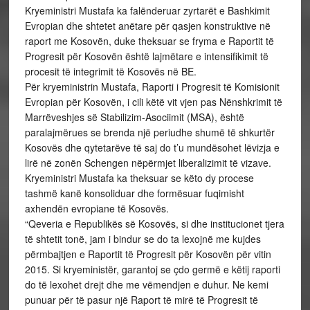
Kryeministri Mustafa ka falënderuar zyrtarët e Bashkimit
Evropian dhe shtetet anëtare për qasjen konstruktive në
raport me Kosovën, duke theksuar se fryma e Raportit të
Progresit për Kosovën është lajmëtare e intensifikimit të
procesit të integrimit të Kosovës në BE.
Për kryeministrin Mustafa, Raporti i Progresit të Komisionit
Evropian për Kosovën, i cili këtë vit vjen pas Nënshkrimit të
Marrëveshjes së Stabilizim-Asociimit (MSA), është
paralajmërues se brenda një periudhe shumë të shkurtër
Kosovës dhe qytetarëve të saj do t’u mundësohet lëvizja e
lirë në zonën Schengen nëpërmjet liberalizimit të vizave.
Kryeministri Mustafa ka theksuar se këto dy procese
tashmë kanë konsoliduar dhe formësuar fuqimisht
axhendën evropiane të Kosovës.
“Qeveria e Republikës së Kosovës, si dhe institucionet tjera
të shtetit tonë, jam i bindur se do ta lexojnë me kujdes
përmbajtjen e Raportit të Progresit për Kosovën për vitin
2015. Si kryeministër, garantoj se çdo germë e këtij raporti
do të lexohet drejt dhe me vëmendjen e duhur. Ne kemi
punuar për të pasur një Raport të mirë të Progresit të