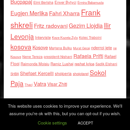
Buçpapaj
Enver Bytyci
Elmi Berisha
Ermira Babamusta
Frank
Eugjen Merlika
Fahri Xharra
shkreli
Ilir
Gezim Llojdia
Fritz radovani
Levonja
Interviste
Kolec Traboini
Keze Kozeta Zylo
kosova
Kosove
nderroi jete
Marjana Bulku
ne
Murat Gecaj
Rafaela Prifti
Rafael
Nene Tereza
Kosove
presidenti Nishani
Floqi
Raimonda Moisiu
Ramiz Lushaj
reshat kripa
Sadik Elshani
Sokol
Shefqet Kercelli
shqiperia
shqiptaret
SHBA
Paja
Vatra
Visar Zhiti
Thaci
This website uses cookies to improve your experience. We'll
assume you're ok with this, but you can opt-out if you wish.
Cookie settings
Log in
ACCEPT