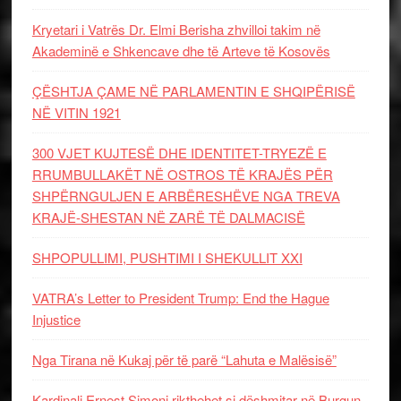
Kryetari i Vatrës Dr. Elmi Berisha zhvilloi takim në
Akademinë e Shkencave dhe të Arteve të Kosovës
ÇËSHTJA ÇAME NË PARLAMENTIN E SHQIPËRISË
NË VITIN 1921
300 VJET KUJTESË DHE IDENTITET-TRYEZË E
RRUMBULLAKËT NË OSTROS TË KRAJËS PËR
SHPËRNGULJEN E ARBËRESHËVE NGA TREVA
KRAJË-SHESTAN NË ZARË TË DALMACISË
SHPOPULLIMI, PUSHTIMI I SHEKULLIT XXI
VATRA’s Letter to President Trump: End the Hague
Injustice
Nga Tirana në Kukaj për të parë “Lahuta e Malësisë”
Kardinali Ernest Simoni rikthehet si dëshmitar në Burgun