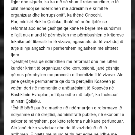
ligjor dhe siguria, ku ka më së shumti rekomandime, e të
cilat mendoj se ndërlidhen me adresimin e krimit të
organizuar dhe korrupsionit”, ka thënë Gnocchi.
Por, ministri Bekim Çollaku, thotë në anën tjetër se
reformat apo edhe çështjet që kanë të bëjnë me sundimin
e ligjit nuk mund të përmbyllen me përmbushjen e kritereve
teknike për liberalizim të vizave, ngase ato do të vazhdojnë
tutje si një angazhim i përhershëm ngjashëm me shtetet
tjera.
“Çështjet tjera që ndërlidhen me reformat dhe me luftën
kundër krimit të organizuar dhe korrupsionit, janë çështje
që nuk përmbyllen me procesin e liberalizimit të vizave. Ato
janë çështje permanente që do ta përcjellin Kosovën jo
vetëm deri në momentin e anëtarësimit të Kosovës në
Bashkimin Evropian, mirëpo edhe më tutje”, ka theksuar
ministri Çollaku.
“Është bërë punë e madhe në ndërmarrjen e reformave të
ndryshme si në drejtësi, administratë publike, në ekonomi e
sektor të ndryshëm, por këto reforma nuk kanë përfunduar.
Ato janë duke vazhduar dhe do të vazhdojnë në të
ardhmen. E njëjta gjë mund të thuhet edhe në lidhje me