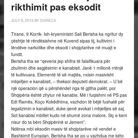
rikthimit pas eksodit
JULY 9, 2015
BY
DGRECA
Tirane, 9 Korrik- Ish-kryeministri Sali Berisha ka ngritur dy
çështje të rëndësishme në Kuvend sipas tij, kultivimi i
lëndëve narkotike dhe eksodi i shqiptarëve në muajt e
fundit.
Berisha tha se “qeveria jep shifra të falsifikuara për
zbulimin dhe asgjësimin e kanabisit. Janë 1 milionë rrënjë
të kultivuara. Elementë të së majtës, nxisin masivisht
mbjelljen e kanabisit, – theksoi deputeti demokrat. – U bë
një operacion që u përshëndet nga të gjitha palët, por
Shqipëria është zhytur në kanabis. Më i fuqishmi në PS pas
Edi Ramës, Koço Kokëdhima, vazhdon të bëjë fushatë për
legalizimin e kanabisit, duke qenë avokat i mbjelljes së saj.
Sot kanabisi mbillet kudo në shumë zona malore. Siç e keni
nisur do ta bëni Shqipërinë si Jemeni”.
Ndërsa mbi eksodin masiv të shqiptarëve në vendet e
Bashkimit Europian, Berisha tha se po u vazhdua me këto