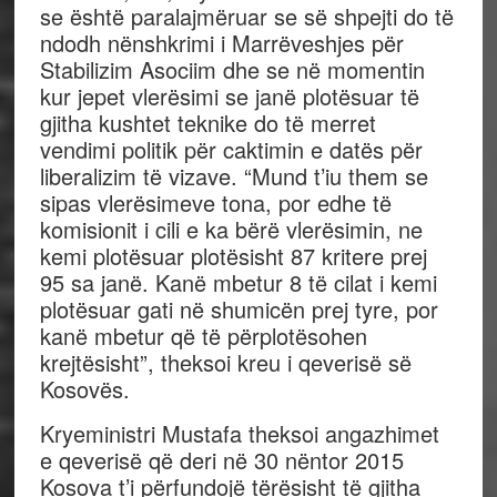
se është paralajmëruar se së shpejti do të
ndodh nënshkrimi i Marrëveshjes për
Stabilizim Asociim dhe se në momentin
kur jepet vlerësimi se janë plotësuar të
gjitha kushtet teknike do të merret
vendimi politik për caktimin e datës për
liberalizim të vizave. “Mund t’iu them se
sipas vlerësimeve tona, por edhe të
komisionit i cili e ka bërë vlerësimin, ne
kemi plotësuar plotësisht 87 kritere prej
95 sa janë. Kanë mbetur 8 të cilat i kemi
plotësuar gati në shumicën prej tyre, por
kanë mbetur që të përplotësohen
krejtësisht”, theksoi kreu i qeverisë së
Kosovës.
Kryeministri Mustafa theksoi angazhimet
e qeverisë që deri në 30 nëntor 2015
Kosova t’i përfundojë tërësisht të gjitha