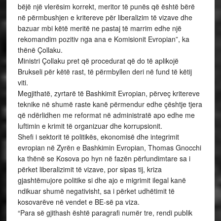
bëjë një vlerësim korrekt, meritor të punës që është bërë
në përmbushjen e kritereve për liberalizim të vizave dhe
bazuar mbi këtë meritë ne pastaj të marrim edhe një
rekomandim pozitiv nga ana e Komisionit Evropian”, ka
thënë Çollaku.
Ministri Çollaku pret që procedurat që do të aplikojë
Brukseli për këtë rast, të përmbyllen deri në fund të këtij
viti.
Megjithatë, zyrtarë të Bashkimit Evropian, përveç kritereve
teknike në shumë raste kanë përmendur edhe çështje tjera
që ndërlidhen me reformat në administratë apo edhe me
luftimin e krimit të organizuar dhe korrupsionit.
Shefi i sektorit të politikës, ekonomisë dhe integrimit
evropian në Zyrën e Bashkimin Evropian, Thomas Gnocchi
ka thënë se Kosova po hyn në fazën përfundimtare sa i
përket liberalizimit të vizave, por sipas tij, kriza
gjashtëmujore politike si dhe ajo e migrimit ilegal kanë
ndikuar shumë negativisht, sa i përket udhëtimit të
kosovarëve në vendet e BE-së pa viza.
“Para së gjithash është paragrafi numër tre, rendi publik