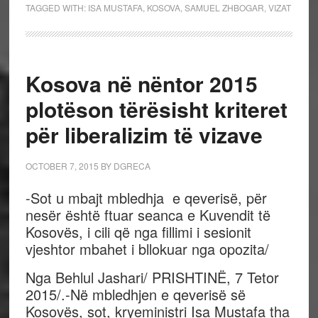
TAGGED WITH:
ISA MUSTAFA
,
KOSOVA
,
SAMUEL ZHBOGAR
,
VIZAT
Kosova në nëntor 2015
plotëson tërësisht kriteret
për liberalizim të vizave
OCTOBER 7, 2015
BY
DGRECA
-Sot u mbajt mbledhja e qeverisë, për
nesër është ftuar seanca e Kuvendit të
Kosovës, i cili që nga fillimi i sesionit
vjeshtor mbahet i bllokuar nga opozita/
Nga Behlul Jashari/ PRISHTINË, 7 Tetor
2015/.-Në mbledhjen e qeverisë së
Kosovës, sot, kryeministri Isa Mustafa tha