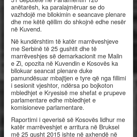
anëtarësh, ka paralajmëruar se do
vazhdojë me bllokimin e seancave plenare
dhe me këtë qëllim do shkojnë edhe nesër
në Kuvend.
Në kundërshtim të katër marrëveshjeve
me Serbinë të 25 gushtit dhe të
marrëveshjes së demarkacionit me Malin
e Zi, opozita në Kuvendin e Kosovës ka
bllokuar seancat plenare duke
pamundësuar mbajtjen e tyre që nga fillimi
i sesionit vjeshtor, ndërsa po bojkoton
mbledhjet e Kryesisë me shefat e prupeve
parlamentare edhe mbledhjet e
komisioneve parlamentare.
Raportimi i qeverisë së Kosovës lidhur me
katër marrëveshjet e arritura në Bruksel
më 25 gusht 2015 ishte në axhendë në