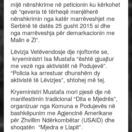
mijë nënshkrime në peticionin ku kërkohet
që “qeveria të tërheqë menjëherë
nënshkrimin nga katër marrëveshjet me
Serbinë të datës 25 gusht 2015 si dhe
nga marrëveshja për demarkacionin me
Malin e Zi”.
Lëvizja Vetëvendosje dje njoftonte se,
kryeministri Isa Mustafa “është gjuajtur
me vezë nga aktivistët në Podujevë”.
“Policia ka arrestuar dhunshëm dy
aktivistë të Lëvizjes”, shtohej më tej.
Kryeministri Mustafa mori pjesë dje në
manifestimin tradicional “Dita e Mjedrës”,
organizuar nga Komuna e Podujevës në
bashkëpunim me Agjencinë Amerikane
për Zhvillim Ndërkombëtar (USAID) dhe
shoqatën “Mjedra e Llapit”.