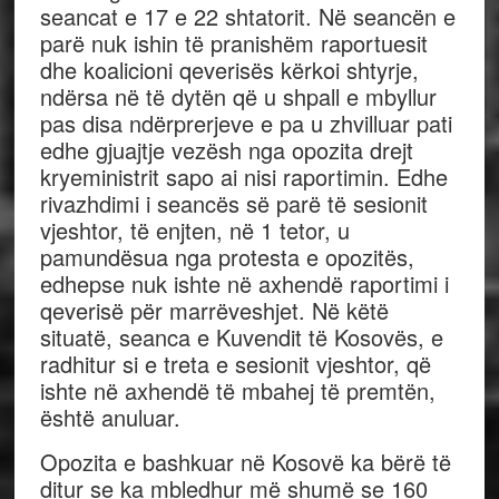
seancat e 17 e 22 shtatorit. Në seancën e
parë nuk ishin të pranishëm raportuesit
dhe koalicioni qeverisës kërkoi shtyrje,
ndërsa në të dytën që u shpall e mbyllur
pas disa ndërprerjeve e pa u zhvilluar pati
edhe gjuajtje vezësh nga opozita drejt
kryeministrit sapo ai nisi raportimin. Edhe
rivazhdimi i seancës së parë të sesionit
vjeshtor, të enjten, në 1 tetor, u
pamundësua nga protesta e opozitës,
edhepse nuk ishte në axhendë raportimi i
qeverisë për marrëveshjet. Në këtë
situatë, seanca e Kuvendit të Kosovës, e
radhitur si e treta e sesionit vjeshtor, që
ishte në axhendë të mbahej të premtën,
është anuluar.
Opozita e bashkuar në Kosovë ka bërë të
ditur se ka mbledhur më shumë se 160