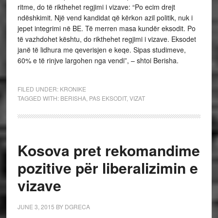
ritme, do të rikthehet regjimi i vizave: “Po ecim drejt
ndëshkimit. Një vend kandidat që kërkon azil politik, nuk i
jepet integrimi në BE. Të merren masa kundër eksodit. Po
të vazhdohet kështu, do rikthehet regjimi i vizave. Eksodet
janë të lidhura me qeverisjen e keqe. Sipas studimeve,
60% e të rinjve largohen nga vendi”, – shtoi Berisha.
FILED UNDER:
KRONIKE
TAGGED WITH:
BERISHA
,
PAS EKSODIT
,
VIZAT
Kosova pret rekomandime
pozitive për liberalizimin e
vizave
JUNE 3, 2015
BY
DGRECA