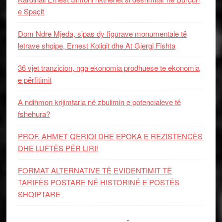
e Spaçit
Dom Ndre Mjeda, sipas dy figurave monumentale të
letrave shqipe, Ernest Koliqit dhe At Gjergj Fishta
36 vjet tranzicion, nga ekonomia prodhuese te ekonomia
e përfitimit
A ndihmon krijimtaria në zbulimin e potencialeve të
fshehura?
PROF. AHMET QERIQI DHE EPOKA E REZISTENCЁS
DHE LUFTЁS PЁR LIRI!
FORMAT ALTERNATIVE TË EVIDENTIMIT TË
TARIFËS POSTARE NË HISTORINË E POSTËS
SHQIPTARE