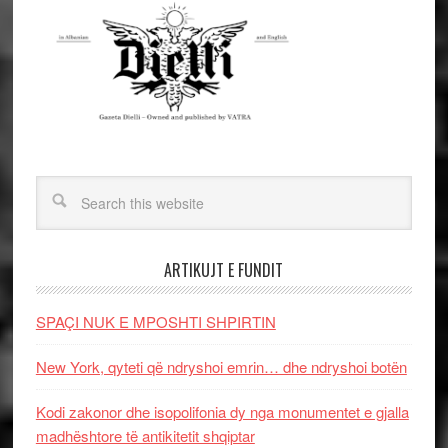
ARTIKUJT E FUNDIT
SPAÇI NUK E MPOSHTI SHPIRTIN
New York, qyteti që ndryshoi emrin… dhe ndryshoi botën
Kodi zakonor dhe isopolifonia dy nga monumentet e gjalla
madhështore të antikitetit shqiptar