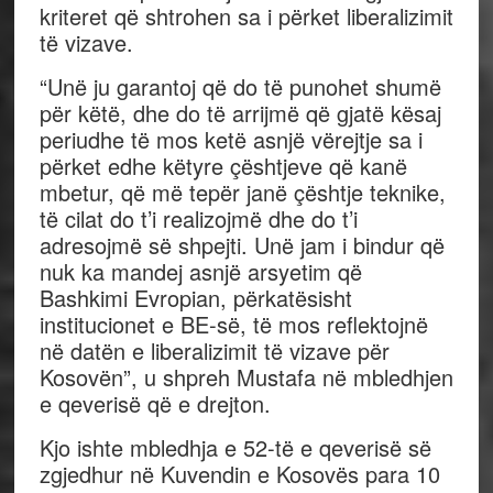
kriteret që shtrohen sa i përket liberalizimit
të vizave.
“Unë ju garantoj që do të punohet shumë
për këtë, dhe do të arrijmë që gjatë kësaj
periudhe të mos ketë asnjë vërejtje sa i
përket edhe këtyre çështjeve që kanë
mbetur, që më tepër janë çështje teknike,
të cilat do t’i realizojmë dhe do t’i
adresojmë së shpejti. Unë jam i bindur që
nuk ka mandej asnjë arsyetim që
Bashkimi Evropian, përkatësisht
institucionet e BE-së, të mos reflektojnë
në datën e liberalizimit të vizave për
Kosovën”, u shpreh Mustafa në mbledhjen
e qeverisë që e drejton.
Kjo ishte mbledhja e 52-të e qeverisë së
zgjedhur në Kuvendin e Kosovës para 10