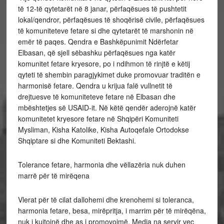
të 12-të qytetarët në 8 janar, përfaqësues të pushtetit
lokal/qendror, përfaqësues të shoqërisë civile, përfaqësues
të komuniteteve fetare si dhe qytetarët të marshonin në
emër të paqes. Qendra e Bashkëpunimit Ndërfetar
Elbasan, që sjell sëbashku përfaqësues nga katër
komunitet fetare kryesore, po i ndihmon të rinjtë e këtij
qyteti të shembin paragjykimet duke promovuar traditën e
harmonisë fetare. Qendra u krijua falë vullnetit të
drejtuesve të komuniteteve fetare në Elbasan dhe
mbështetjes së USAID-it. Në këtë qendër aderojnë katër
komunitetet kryesore fetare në Shqipëri Komuniteti
Mysliman, Kisha Katolike, Kisha Autoqefale Ortodokse
Shqiptare si dhe Komuniteti Bektashi.
Tolerance fetare, harmonia dhe vëllazëria nuk duhen
marrë për të mirëqena
Vlerat për të cilat dallohemi dhe krenohemi si toleranca,
harmonia fetare, besa, mirëpritja, i marrim për të mirëqëna,
nuk i kujtojnë dhe as i promovojmë. Media na servir vec