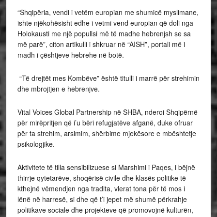
“Shqipëria, vendi i vetëm europian me shumicë myslimane,
ishte njëkohësisht edhe i vetmi vend europian që doli nga
Holokausti me një popullsi më të madhe hebrenjsh se sa
më parë”, citon artikulli i shkruar në “AISH”, portali më i
madh i çështjeve hebrehe në botë.
“Të drejtët mes Kombëve” është titulli i marrë për strehimin
dhe mbrojtjen e hebrenjve.
Vital Voices Global Partnership në SHBA, nderoi Shqipërnë
për mirëpritjen që i’u bëri refugjatëve afganë, duke ofruar
për ta strehim, arsimim, shërbime mjekësore e mbështetje
psikologjike.
Aktivitete të tilla sensibilizuese si Marshimi i Paqes, i bëjnë
thirrje qytetarëve, shoqërisë civile dhe klasës politike të
kthejnë vëmendjen nga tradita, vlerat tona për të mos i
lënë në harresë, si dhe që t’i jepet më shumë përkrahje
politikave sociale dhe projekteve që promovojnë kulturën,