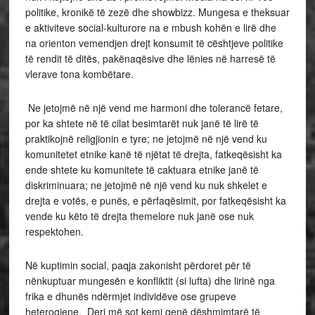
politike, kronikë të zezë dhe showbizz. Mungesa e theksuar
e aktiviteve social-kulturore na e mbush kohën e lirë dhe
na orienton vemendjen drejt konsumit të cështjeve politike
të rendit të ditës, pakënaqësive dhe lënies në harresë të
vlerave tona kombëtare.
Ne jetojmë në një vend me harmoni dhe tolerancë fetare,
por ka shtete në të cilat besimtarët nuk janë të lirë të
praktikojnë religjionin e tyre; ne jetojmë në një vend ku
komunitetet etnike kanë të njëtat të drejta, fatkeqësisht ka
ende shtete ku komunitete të caktuara etnike janë të
diskriminuara; ne jetojmë në një vend ku nuk shkelet e
drejta e votës, e punës, e përfaqësimit, por fatkeqësisht ka
vende ku këto të drejta themelore nuk janë ose nuk
respektohen.
Në kuptimin social, paqja zakonisht përdoret për të
nënkuptuar mungesën e konfliktit (si lufta) dhe lirinë nga
frika e dhunës ndërmjet individëve ose grupeve
heterogjene. Deri më sot kemi qenë dëshmimtarë të