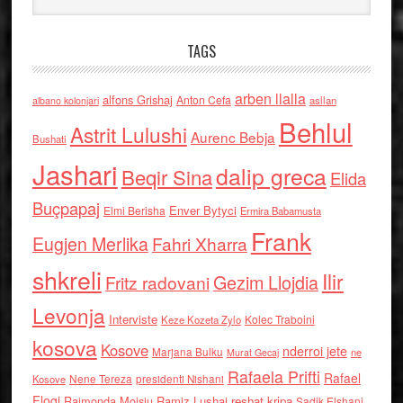
TAGS
arben llalla
alfons Grishaj
Anton Cefa
asllan
albano kolonjari
Behlul
Astrit Lulushi
Aurenc Bebja
Bushati
Jashari
dalip greca
Beqir Sina
Elida
Buçpapaj
Enver Bytyci
Elmi Berisha
Ermira Babamusta
Frank
Eugjen Merlika
Fahri Xharra
shkreli
Ilir
Gezim Llojdia
Fritz radovani
Levonja
Interviste
Kolec Traboini
Keze Kozeta Zylo
kosova
Kosove
nderroi jete
Marjana Bulku
ne
Murat Gecaj
Rafaela Prifti
Rafael
Nene Tereza
Kosove
presidenti Nishani
Floqi
Raimonda Moisiu
Ramiz Lushaj
reshat kripa
Sadik Elshani