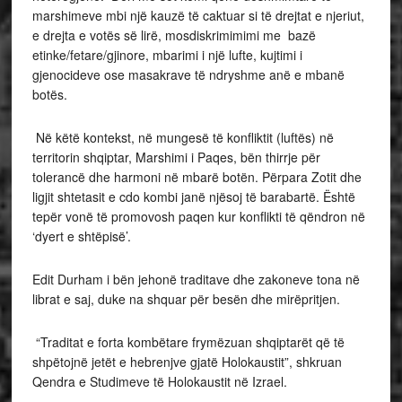
marshimeve mbi një kauzë të caktuar si të drejtat e njeriut,
e drejta e votës së lirë, mosdiskrimimimi me bazë
etinke/fetare/gjinore, mbarimi i një lufte, kujtimi i
gjenocideve ose masakrave të ndryshme anë e mbanë
botës.
Në këtë kontekst, në mungesë të konfliktit (luftës) në
territorin shqiptar, Marshimi i Paqes, bën thirrje për
tolerancë dhe harmoni në mbarë botën. Përpara Zotit dhe
ligjit shtetasit e cdo kombi janë njësoj të barabartë. Është
tepër vonë të promovosh paqen kur konflikti të qëndron në
‘dyert e shtëpisë’.
Edit Durham i bën jehonë traditave dhe zakoneve tona në
librat e saj, duke na shquar për besën dhe mirëpritjen.
“Traditat e forta kombëtare frymëzuan shqiptarët që të
shpëtojnë jetët e hebrenjve gjatë Holokaustit”, shkruan
Qendra e Studimeve të Holokaustit në Izrael.