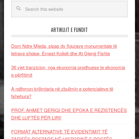
ARTIKUJT E FUNDIT
Dom Ndre Mjeda, sipas dy figurave monumentale të
letrave shqipe, Ernest Koliqit dhe At Gjergj Fishta
36 vjet tranzicion, nga ekonomia prodhuese te ekonomia
e përfitimit
A ndihmon krijimtaria në zbulimin e potencialeve të
fshehura?
PROF. AHMET QERIQI DHE EPOKA E REZISTENCЁS
DHE LUFTЁS PЁR LIRI!
FORMAT ALTERNATIVE TË EVIDENTIMIT TË
TARIFËS POSTARE NË HISTORINË E POSTËS