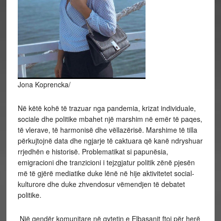
Jona Koprencka/
Në këtë kohë të trazuar nga pandemia, krizat individuale,
sociale dhe politike mbahet një marshim në emër të paqes,
të vlerave, të harmonisë dhe vëllazërisë. Marshime të tilla
përkujtojnë data dhe ngjarje të caktuara që kanë ndryshuar
rrjedhën e historisë. Problematikat si papunësia,
emigracioni dhe tranzicioni i tejzgjatur politik zënë pjesën
më të gjërë mediatike duke lënë në hije aktivitetet social-
kulturore dhe duke zhvendosur vëmendjen të debatet
politike.
Një qendër komunitare në qytetin e Elbasanit ftoi për herë