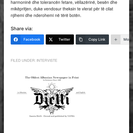
harmoninë dhe tolerancën fetare, vëllazërinë, besën dhe
mikëpritjen, duke vendosur theksin te vlerat për të cilat
njihemi dhe nderohemi në tërë botën.
Share via:
Facebook
Twitter
Copy Link
More
FILED UNDER:
INTERVISTE