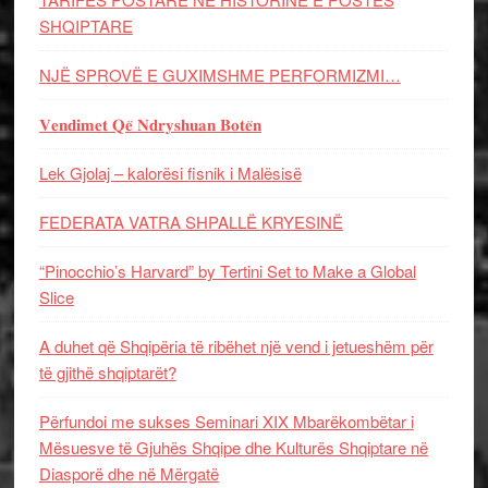
SHQIPTARE
NJË SPROVË E GUXIMSHME PERFORMIZMI…
𝐕𝐞𝐧𝐝𝐢𝐦𝐞𝐭 𝐐𝐞̈ 𝐍𝐝𝐫𝐲𝐬𝐡𝐮𝐚𝐧 𝐁𝐨𝐭𝐞̈𝐧
Lek Gjolaj – kalorësi fisnik i Malësisë
FEDERATA VATRA SHPALLË KRYESINË
“Pinocchio’s Harvard” by Tertini Set to Make a Global
Slice
A duhet që Shqipëria të ribëhet një vend i jetueshëm për
të gjithë shqiptarët?
Përfundoi me sukses Seminari XIX Mbarëkombëtar i
Mësuesve të Gjuhës Shqipe dhe Kulturës Shqiptare në
Diasporë dhe në Mërgatë