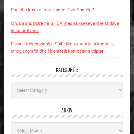
Pse dhe kush e vrau Hasan Riza Pashën?
Gruaja shqiptare në SHBA mes sukseseve dhe sfidave
të së ardhmes
Fjalori i Kristoforidhit (1904): Monument leksikografik,
etnogjeografik dhe i identitetit kombëtar shqiptar
KATEGORITË
Kategoritë
ARKIV
Arkiv