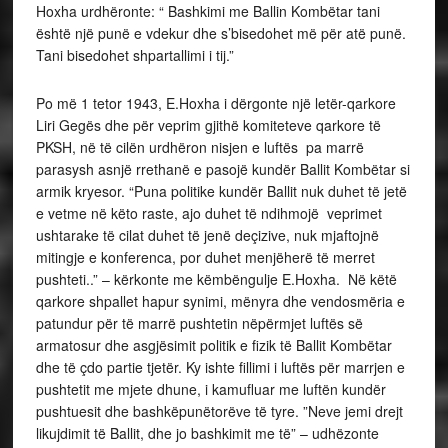
Hoxha urdhëronte: “ Bashkimi me Ballin Kombëtar tani
është një punë e vdekur dhe s’bisedohet më për atë punë.
Tani bisedohet shpartallimi i tij.”
Po më 1 tetor 1943, E.Hoxha i dërgonte një letër-qarkore
Liri Gegës dhe për veprim gjithë komiteteve qarkore të
PKSH, në të cilën urdhëron nisjen e luftës pa marrë
parasysh asnjë rrethanë e pasojë kundër Ballit Kombëtar si
armik kryesor. “Puna politike kundër Ballit nuk duhet të jetë
e vetme në këto raste, ajo duhet të ndihmojë veprimet
ushtarake të cilat duhet të jenë deçizive, nuk mjaftojnë
mitingje e konferenca, por duhet menjëherë të merret
pushteti..” – kërkonte me këmbëngulje E.Hoxha. Në këtë
qarkore shpallet hapur synimi, mënyra dhe vendosmëria e
patundur për të marrë pushtetin nëpërmjet luftës së
armatosur dhe asgjësimit politik e fizik të Ballit Kombëtar
dhe të çdo partie tjetër. Ky ishte fillimi i luftës për marrjen e
pushtetit me mjete dhune, i kamufluar me luftën kundër
pushtuesit dhe bashkëpunëtorëve të tyre. ”Neve jemi drejt
likujdimit të Ballit, dhe jo bashkimit me të” – udhëzonte