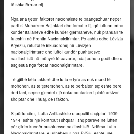
të shkatërruar etj.
Nga ana tjetër, faktorët nacionalistë të paangazhuar nëpër
parti si Muharrem Bajtaktari dhe forcat e tij, që luftuan edhe
kundër italianëve edhe kundër gjermanëve, nuk pranuan të
futeshin në Frontin Nacionalçlirimtar. Po ashtu edhe Lëvizja
Kryeziu, refuzoi të inkuadrohej në Lëvizjen
nacionalçlirimtare dhe luftoi kundër puahtuesve
nazifashistë në mënyrë të pavarur, ndaj edhe u godit dhe u
asgjësua nga forcat nacionalçlirimtare.
Të gjithë këta faktorë dhe lufta e tyre as nuk mund të
mohohen, as të tjetërsohen, as të përbalten siç është bërë
deri tani, sepse gjendet një dokumentacion i plotë arkivor
shqiptar dhe i huaj, që i fakton.
Si përfundim, Lufta Antifashiste e popullit shqiptar 1939-
1944 është një kontribut i shquar i shqiptarëve në luftën
për çlirim kundër pushtuesve nazifashistë. Ndërsa Lufta
Nacionalçlirimtare, e udhëhequr nga PKSH, është një