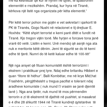
më ka këshilluar që kur të hynim në qytet, të spastronim
elementët e rrezikshëm. Prandaj, kur hyra në Tiranë,
kërkova një listë nga organizata për këta elementë.”
Për këtë terror pohon me gojën e vet sekretari i qarkorit të
PK të Tiranës, Gogo Nushi në relacionet e tij drejtuar E.
Hoxhës: “Këtë shpirt terrorist e kemi parë ditët e fundit në
Tiranë. Kjo tregon vijën tonë. Me hyrjen e forcave tona janë
vrarë 60 vetë. Listën e kemi. Unë mendoj që asnjë nga ata
nuk e meritonte këtë dënim. Jemi të sigurtë se do të kemi
edhe të tjerë. Numri do të ketë kaluar edhe të 100-tët”
Një nga arsyet që fituan komunistët është terrorizmi i
ekstrem i praktikuar prej tyre. Ndaj edhe britaniku Hibbert e
quan “fitore të hidhur”. Balli Kombëtar, me në krye Mid;hat
Frashërin, përgjithësisht u tregua pacifist e tolerant ndaj
aradheve komuniste ( nuk mund t’i vrasim se janë djemtë
tanë ). Nga ana tjetër, nuk mund të mos përmendim
terrorin e zi të ekstremit të djathtë në pushtet, si masakrat
e 4 dhe 28 shkurtit 1944 në Tiranë kundrejt qytetarëve të