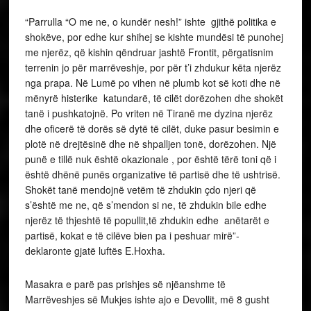
“Parrulla “O me ne, o kundër nesh!” ishte gjithë politika e
shokëve, por edhe kur shihej se kishte mundësi të punohej
me njerëz, që kishin qëndruar jashtë Frontit, përgatisnim
terrenin jo për marrëveshje, por për t’i zhdukur këta njerëz
nga prapa. Në Lumë po vihen në plumb kot së koti dhe në
mënyrë histerike katundarë, të cilët dorëzohen dhe shokët
tanë i pushkatojnë. Po vriten në Tiranë me dyzina njerëz
dhe oficerë të dorës së dytë të cilët, duke pasur besimin e
plotë në drejtësinë dhe në shpalljen tonë, dorëzohen. Një
punë e tillë nuk është okazionale , por është tërë toni që i
është dhënë punës organizative të partisë dhe të ushtrisë.
Shokët tanë mendojnë vetëm të zhdukin çdo njeri që
s’është me ne, që s’mendon si ne, të zhdukin bile edhe
njerëz të thjeshtë të popullit,të zhdukin edhe anëtarët e
partisë, kokat e të cilëve bien pa i peshuar mirë”-
deklaronte gjatë luftës E.Hoxha.
Masakra e parë pas prishjes së njëanshme të
Marrëveshjes së Mukjes ishte ajo e Devollit, më 8 gusht