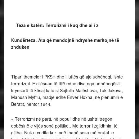
Teza e katërt:
Terrorizmi i kuq dhe ai i zi
Kundërteza: Ata që mendojnë ndryshe meritojnë të
zhduken
Tipari themelor i PKSH dhe i luftës që ajo udhëhoqi, ishte
terrorizmi. E cilësuan të tillë edhe disa nga udhëheqësit
kryesorë të kësaj lufte si Sejfulla Malëshova, Tuk Jakova,
Manush Myftiu, madje edhe Enver Hoxha, në plenumin e
Beratit, nëntor 1944.
« Terrorizmi në parti, në popull dhe në ushtri tregon
dobësinë e vijës sonë politike.. Me terror i zgjidhnim të
gjitha. Nuk u çudita kur meë thanë sesa më brutal e