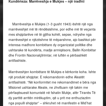
Kundërteza: Marrëveshja e Mukjes – një tradhti
Marrëveshja e Mukjes (1-3 gusht 1943) është një nga
marrëveshjet më të rëndësishme, por edhe më të veçanta
mes shqiptarëve në të gjitha kohët, sepse, ndryshe nga
marrëveshjet e njëzëshme të mëparshme, ajo bashkoi për
interesa madhore kombëtare dy organizatat politike dhe
ushtarake të kundërta, madje armiqësore, Ballin Kombëtar
dhe Frontin Nacionalçlirimtar, në luftën e përbashkët
antifashiste.
Marrëveshjen kombëtare të Mukjes e kërkonte koha. Ishte
një produkt shqiptar. E rekomandonin edhe Aleatët
antifashistë. “Në konformitet me rekomandimet e bëra nga
Misionet ushtarake Aleate, ne zhvilluam një takim me
përfaqësuesit komunistë në fshatin Mukje, afër Tiranës Të
dy partitë arritën mirëkuptim, që u prit me enthuziazëm
nga populli shqiptar” – shkruhet në manifestin e Mid’hat