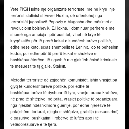
Vetë PKSH ishte një organizatë terroriste, me në krye një
terrorist stalinist si Enver Hoxha, që orientohej nga
terroristët jugosllavë Popoviç e Mugosha dhe mësimet e
revolucionit bolshevik. E.Hoxha, i dominuar përherë e më
shumë nga ambicja për pushtet, vihet në krye të
kryqëzatës për të prerë kokat e kundërshtarëve politikë,
edhe nëse këto, sipas shëmbullit të Leninit, do të bëheshin
kodra, por edhe për të prerë kokat e shokëve e
bashkëpunëtorëve të ngushtë me gjakftohtësinë kriminale
të mësuesit të tij gjallë, Stalinit.
Metodat terroriste që zgjodhën komunistët, ishin vrasjet pa
gjyq të kundërshtarëve politikë, por edhe të
bashkëpuntorëve të dyshuar të tyre, vrasjet prapa krahëve,
në prag të shtëpive, në prita, vrasjet politike të organizuara
nga njësitet ndëshkimore guerilje, por edhe njerëzve të
pafajshëm, torturat, djegia e shtëpive, grabitja (sekuestrimi)
e pasurive, pushkatimi i robërve të luftës apo i të
vetëdorëzuarve e të tjera.