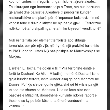
kuq furnizoheshin rregullisht nga misionet ajrore aleate…
Të inkurajuar nga Internacionalja e Tretë, ata nuk hezituan
që armët dhe pajisjet e Alleatëve t’i përdornin kundër
nacionalistëve shqiptarë, për të imponuar bolshevizmin në
vendin tonë e duke e kthyer në një banjo gjaku…Terrorizmi
ndërkombëtar u shpall nga ne armiku kryesor i vendit tonë”
Nuk është fjala për element terroristë apo shfaqje
terroriste, por për një vijë, një frymë, një praktikë terroriste
të PKSH dhe të Luftës NÇ pas prishjes së Marrëveshjes së
Mukjes.
E rrëfen E.Hoxha me gojën e tij: “ Vija terroriste është e
fortë te Dushani. Ke Aliu ( Miladini) me hënë.Dushani ishte
gjoja kundër terrorit, ishte kundër asaj që bëri Mehmeti në
Dumre. Por kjo s’e pengonte gjëkafshë që të vriste pa gjë
të keq më shumë se Mehmeti. Unë në këtë pikë isha
pasqyrë e Miladinit, domethënë kur vinte ndonjë raport e
thoshte se ky po bën kështu, atëherë vendosnim ta
vrisnim…”