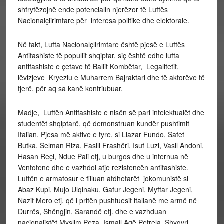
shfrytëzojnë ende potencialin njerëzor të Luftës
Nacionalçlirimtare për interesa politike dhe elektorale.
Në fakt, Lufta Nacionalçlirimtare është pjesë e Luftës
Antifashiste të popullit shqiptar, siç është edhe lufta
antifashiste e çetave të Ballit Kombëtar, Legalitetit,
lëvizjeve Kryeziu e Muharrem Bajraktari dhe të aktorëve të
tjerë, për aq sa kanë kontriubuar.
Madje, Luftën Antifashiste e nisën së pari intelektualët dhe
studentët shqiptarë, që demonstruan kundër pushtimit
Italian. Pjesa më aktive e tyre, si Llazar Fundo, Safet
Butka, Selman Riza, Faslli Frashëri, Isuf Luzi, Vasil Andoni,
Hasan Reçi, Ndue Pali etj, u burgos dhe u internua në
Ventotene dhe e vazhdoi atje rezistencën antifashiste.
Luftën e armatosur e filluan atdhetarët jokomunistë si
Abaz Kupi, Mujo Ulqinaku, Gafur Jegeni, Myftar Jegeni,
Nazif Mero etj. që i pritën pushtuesit italianë me armë në
Durrës, Shëngjin, Sarandë etj. dhe e vazhduan
nacionalistët Myslim Peza, Ismail Agë Petrela, Shyqyri