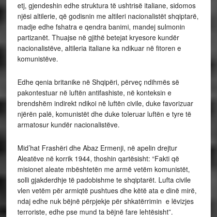
etj, gjendeshin edhe struktura të ushtrisë italiane, sidomos
njësi altilerie, që godisnin me altileri nacionalistët shqiptarë,
madje edhe fshatra e qendra banimi, mandej sulmonin
partizanët. Thuajse në gjithë betejat kryesore kundër
nacionalistëve, altileria italiane ka ndikuar në fitoren e
komunistëve.
Edhe qenia britanike në Shqipëri, përveç ndihmës së
pakontestuar në luftën antifashiste, në konteksin e
brendshëm indirekt ndikoi në luftën civile, duke favorizuar
njërën palë, komunistët dhe duke toleruar luftën e tyre të
armatosur kundër nacionalistëve.
Mid’hat Frashëri dhe Abaz Ermenji, në apelin drejtur
Aleatëve në korrik 1944, thoshin qartësisht: “Fakti që
misionet aleate mbështetën me armë vetëm komunistët,
solli gjakderdhje të padobishme te shqiptarët. Lufta civile
vlen vetëm për armiqtë pushtues dhe këtë ata e dinë mirë,
ndaj edhe nuk bëjnë përpjekje për shkatërrimin e lëvizjes
terroriste, edhe pse mund ta bëjnë fare lehtësisht”.