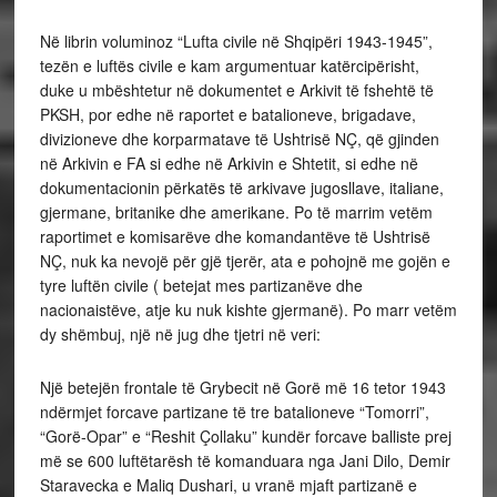
Në librin voluminoz “Lufta civile në Shqipëri 1943-1945”,
tezën e luftës civile e kam argumentuar katërcipërisht,
duke u mbështetur në dokumentet e Arkivit të fshehtë të
PKSH, por edhe në raportet e batalioneve, brigadave,
divizioneve dhe korparmatave të Ushtrisë NÇ, që gjinden
në Arkivin e FA si edhe në Arkivin e Shtetit, si edhe në
dokumentacionin përkatës të arkivave jugosllave, italiane,
gjermane, britanike dhe amerikane. Po të marrim vetëm
raportimet e komisarëve dhe komandantëve të Ushtrisë
NÇ, nuk ka nevojë për gjë tjerër, ata e pohojnë me gojën e
tyre luftën civile ( betejat mes partizanëve dhe
nacionaistëve, atje ku nuk kishte gjermanë). Po marr vetëm
dy shëmbuj, një në jug dhe tjetri në veri:
Një betejën frontale të Grybecit në Gorë më 16 tetor 1943
ndërmjet forcave partizane të tre batalioneve “Tomorri”,
“Gorë-Opar” e “Reshit Çollaku” kundër forcave balliste prej
më se 600 luftëtarësh të komanduara nga Jani Dilo, Demir
Staravecka e Maliq Dushari, u vranë mjaft partizanë e