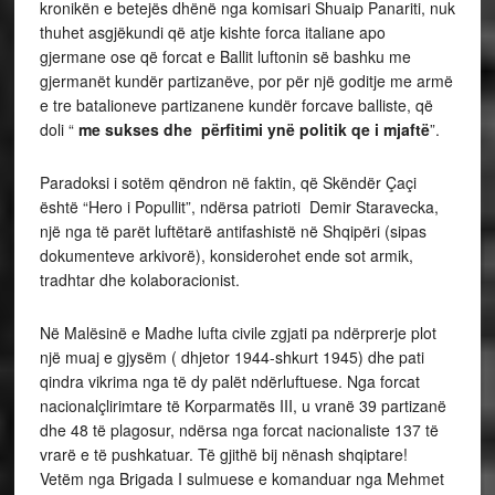
kronikën e betejës dhënë nga komisari Shuaip Panariti, nuk
thuhet asgjëkundi që atje kishte forca italiane apo
gjermane ose që forcat e Ballit luftonin së bashku me
gjermanët kundër partizanëve, por për një goditje me armë
e tre batalioneve partizanene kundër forcave balliste, që
doli “
me sukses dhe përfitimi ynë politik qe i mjaftë
”.
Paradoksi i sotëm qëndron në faktin, që Skëndër Çaçi
është “Hero i Popullit”, ndërsa patrioti Demir Staravecka,
një nga të parët luftëtarë antifashistë në Shqipëri (sipas
dokumenteve arkivorë), konsiderohet ende sot armik,
tradhtar dhe kolaboracionist.
Në Malësinë e Madhe lufta civile zgjati pa ndërprerje plot
një muaj e gjysëm ( dhjetor 1944-shkurt 1945) dhe pati
qindra vikrima nga të dy palët ndërluftuese. Nga forcat
nacionalçlirimtare të Korparmatës III, u vranë 39 partizanë
dhe 48 të plagosur, ndërsa nga forcat nacionaliste 137 të
vrarë e të pushkatuar. Të gjithë bij nënash shqiptare!
Vetëm nga Brigada I sulmuese e komanduar nga Mehmet