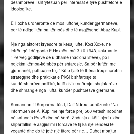
dëshmorëve i shfrytëzuan për interesat e tyre pushtetore e
ideologjike.
E.Hoxha urdhëronte që mos luftohej kunder gjermanëve,
por të ndiqej këmba këmbës dhe të asgjësohej Abaz Kupi.
Një nga aktorët kryesorë të kësaj lufte, Koci Xoxe, në
letrën që i dërgonte E.Hoxhës, më 3.10.1943, shkruante :
“ Përveç goditjeve që u dhamë (nacionalistëve), po i
ndjekim këmba-këmbës për shfarosje. Sa për luftën me
gjermanët, pothuajse hiç!” Këto fjalë të thëna troç shprehin
strategjinë dhe praktikat e PKSH: shfarosje të
kundërshtarëve politikë, luftë civile ndërmjet shqiptarëve
dhe shmangie nga lufta kundër pushtuesve gjermanë.
Komandanti i Korparma tës I, Dali Ndreu, udhëzonte “Na
informuen se A. Kupi me një forcë prej 500 vetësh ndodhet
në katundin Prezë dhe në Vorë. Zhdukja e këtij njeriu dhe
shpartallimi e asgjësimi i forcave të tij ka një rëndësi të
veçantë dhe do të jetë një fitore për ne… Duhet mbajtur