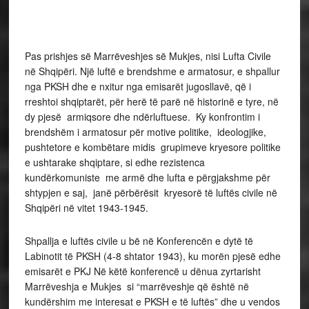
Pas prishjes së Marrëveshjes së Mukjes, nisi Lufta Civile
në Shqipëri. Një luftë e brendshme e armatosur, e shpallur
nga PKSH dhe e nxitur nga emisarët jugosllavë, që i
rreshtoi shqiptarët, për herë të parë në historinë e tyre, në
dy pjesë armiqsore dhe ndërluftuese. Ky konfrontim i
brendshëm i armatosur për motive politike, ideologjike,
pushtetore e kombëtare midis grupimeve kryesore politike
e ushtarake shqiptare, si edhe rezistenca
kundërkomuniste me armë dhe lufta e përgjakshme për
shtypjen e saj, janë përbërësit kryesorë të luftës civile në
Shqipëri në vitet 1943-1945.
Shpallja e luftës civile u bë në Konferencën e dytë të
Labinotit të PKSH (4-8 shtator 1943), ku morën pjesë edhe
emisarët e PKJ Në këtë konferencë u dënua zyrtarisht
Marrëveshja e Mukjes si “marrëveshje që është në
kundërshim me interesat e PKSH e të luftës” dhe u vendos