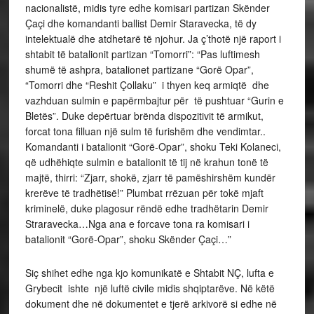
nacionalistë, midis tyre edhe komisari partizan Skënder
Çaçi dhe komandanti ballist Demir Staravecka, të dy
intelektualë dhe atdhetarë të njohur. Ja ç’thotë një raport i
shtabit të batalionit partizan “Tomorri”: “Pas luftimesh
shumë të ashpra, batalionet partizane “Gorë Opar”,
“Tomorri dhe “Reshit Çollaku” i thyen keq armiqtë dhe
vazhduan sulmin e papërmbajtur për të pushtuar “Gurin e
Bletës”. Duke depërtuar brënda dispozitivit të armikut,
forcat tona filluan një sulm të furishëm dhe vendimtar..
Komandanti i batalionit “Gorë-Opar”, shoku Teki Kolaneci,
që udhëhiqte sulmin e batalionit të tij në krahun tonë të
majtë, thirri: “Zjarr, shokë, zjarr të pamëshirshëm kundër
krerëve të tradhëtisë!” Plumbat rrëzuan për tokë mjaft
kriminelë, duke plagosur rëndë edhe tradhëtarin Demir
Straravecka…Nga ana e forcave tona ra komisari i
batalionit “Gorë-Opar”, shoku Skënder Çaçi…”
Siç shihet edhe nga kjo komunikatë e Shtabit NÇ, lufta e
Grybecit ishte një luftë civile midis shqiptarëve. Në këtë
dokument dhe në dokumentet e tjerë arkivorë si edhe në