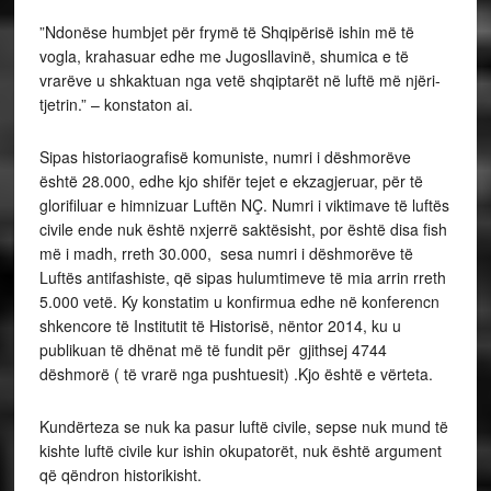
”Ndonëse humbjet për frymë të Shqipërisë ishin më të
vogla, krahasuar edhe me Jugosllavinë, shumica e të
vrarëve u shkaktuan nga vetë shqiptarët në luftë më njëri-
tjetrin.” – konstaton ai.
Sipas historiaografisë komuniste, numri i dëshmorëve
është 28.000, edhe kjo shifër tejet e ekzagjeruar, për të
glorifiluar e himnizuar Luftën NÇ. Numri i viktimave të luftës
civile ende nuk është nxjerrë saktësisht, por është disa fish
më i madh, rreth 30.000, sesa numri i dëshmorëve të
Luftës antifashiste, që sipas hulumtimeve të mia arrin rreth
5.000 vetë. Ky konstatim u konfirmua edhe në konferencn
shkencore të Institutit të Historisë, nëntor 2014, ku u
publikuan të dhënat më të fundit për gjithsej 4744
dëshmorë ( të vrarë nga pushtuesit) .Kjo është e vërteta.
Kundërteza se nuk ka pasur luftë civile, sepse nuk mund të
kishte luftë civile kur ishin okupatorët, nuk është argument
që qëndron historikisht.