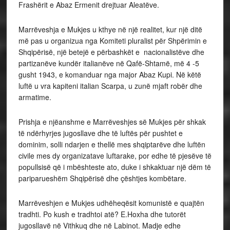
Frashërit e Abaz Ermenit drejtuar Aleatëve.
Marrëveshja e Mukjes u kthye në një realitet, kur një ditë
më pas u organizua nga Komiteti pluralist për Shpërimin e
Shqipërisë, një betejë e përbashkët e nacionalistëve dhe
partizanëve kundër italianëve në Qafë-Shtamë, më 4 -5
gusht 1943, e komanduar nga major Abaz Kupi. Në këtë
luftë u vra kapiteni italian Scarpa, u zunë mjaft robër dhe
armatime.
Prishja e njëanshme e Marrëveshjes së Mukjes për shkak
të ndërhyrjes jugosllave dhe të luftës për pushtet e
dominim, solli ndarjen e thellë mes shqiptarëve dhe luftën
civile mes dy organizatave luftarake, por edhe të pjesëve të
popullsisë që i mbështeste ato, duke i shkaktuar një dëm të
pariparueshëm Shqipërisë dhe çështjes kombëtare.
Marrëveshjen e Mukjes udhëheqësit komunistë e quajtën
tradhti. Po kush e tradhtoi atë? E.Hoxha dhe tutorët
jugosllavë në Vithkuq dhe në Labinot. Madje edhe