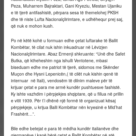
Peza, Muharrem Bajraktari, Gani Kryeziu, Mestan Ujaniku
e të tjerë antifashistë, përpara sesa të themelohej PKSH
dhe të niste Lufta Nacionalçlirimtare, e udhëhequr prej saj,
që nuk e mohon kush.
Po në këtë kohë u formuan edhe çetat luftarake të Ballit
Kombëtar, të cilat nuk ishin inkuadruar në Lëvizjen
Nacionalçlirimtare. Abaz Ermenji shkruante: “Unë dhe Safet
Butka, që ktheheshim nga ishulli Ventotene, mbasi
biseduam edhe me patriot të tjerë, sidomos me Skënder
Muçon dhe Hysni Lepenicën,( të cilët nuk kishin qenë të
internuar në Itali), vendosëm të dilnim maleve për të
krijuar çetat e para me armë kundër pushtuesve fashistë.
Ky ishte vazhdim i përpjekjes shqiptare, që u fillua në prillin
e vitit 1939. Për t’i dhënë një formë të organizuat kësaj
përpjekjeje, u krijua Balli Kombëtar nën kryesinë e Mid’hat
Frashërit…”.
Bile edhe betejat e para të mëdha kundër italianëve dhe
gjermanëve i kanë bërë çetat e Ballit Kombëtar në atë