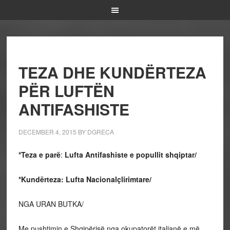
TEZA DHE KUNDËRTEZA
PËR LUFTËN
ANTIFASHISTE
DECEMBER 4, 2015
BY
DGRECA
*Teza e parë
:
Lufta Antifashiste e popullit shqiptar/
*Kundërteza: Lufta Nacionalçlirimtare/
NGA URAN BUTKA/
Me pushtimin e Shqipërisë nga okupatorët italianë e më