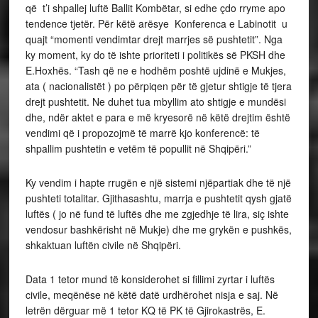
që t’i shpallej luftë Ballit Kombëtar, si edhe çdo rryme apo
tendence tjetër. Për këtë arësye Konferenca e Labinotit u
quajt “momenti vendimtar drejt marrjes së pushtetit”. Nga
ky moment, ky do të ishte prioriteti i politikës së PKSH dhe
E.Hoxhës. “Tash që ne e hodhëm poshtë ujdinë e Mukjes,
ata ( nacionalistët ) po përpiqen për të gjetur shtigje të tjera
drejt pushtetit. Ne duhet tua mbyllim ato shtigje e mundësi
dhe, ndër aktet e para e më kryesorë në këtë drejtim është
vendimi që i propozojmë të marrë kjo konferencë: të
shpallim pushtetin e vetëm të popullit në Shqipëri.”
Ky vendim i hapte rrugën e një sistemi njëpartiak dhe të një
pushteti totalitar. Gjithasashtu, marrja e pushtetit qysh gjatë
luftës ( jo në fund të luftës dhe me zgjedhje të lira, siç ishte
vendosur bashkërisht në Mukje) dhe me grykën e pushkës,
shkaktuan luftën civile në Shqipëri.
Data 1 tetor mund të konsiderohet si fillimi zyrtar i luftës
civile, meqënëse në këtë datë urdhërohet nisja e saj. Në
letrën dërguar më 1 tetor KQ të PK të Gjirokastrës, E.