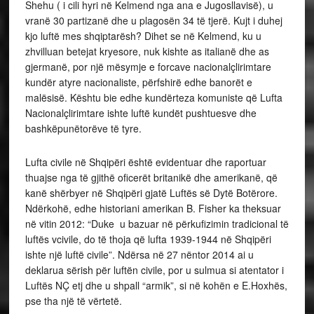
Shehu ( i cili hyri në Kelmend nga ana e Jugosllavisë), u
vranë 30 partizanë dhe u plagosën 34 të tjerë. Kujt i duhej
kjo luftë mes shqiptarësh? Dihet se në Kelmend, ku u
zhvilluan betejat kryesore, nuk kishte as italianë dhe as
gjermanë, por një mësymje e forcave nacionalçlirimtare
kundër atyre nacionaliste, përfshirë edhe banorët e
malësisë. Kështu bie edhe kundërteza komuniste që Lufta
Nacionalçlirimtare ishte luftë kundët pushtuesve dhe
bashkëpunëtorëve të tyre.
Lufta civile në Shqipëri është evidentuar dhe raportuar
thuajse nga të gjithë oficerët britanikë dhe amerikanë, që
kanë shërbyer në Shqipëri gjatë Luftës së Dytë Botërore.
Ndërkohë, edhe historiani amerikan B. Fisher ka theksuar
në vitin 2012: “Duke u bazuar në përkufizimin tradicional të
luftës vcivile, do të thoja që lufta 1939-1944 në Shqipëri
ishte një luftë civile”. Ndërsa në 27 nëntor 2014 ai u
deklarua sërish për luftën civile, por u sulmua si atentator i
Luftës NÇ etj dhe u shpall “armik”, si në kohën e E.Hoxhës,
pse tha një të vërtetë.