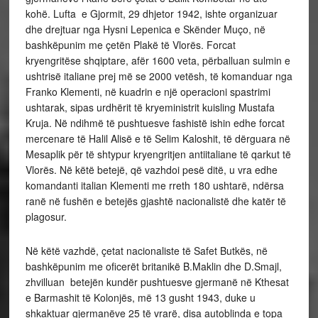
kohë. Lufta e Gjormit, 29 dhjetor 1942, ishte organizuar
dhe drejtuar nga Hysni Lepenica e Skënder Muço, në
bashkëpunim me çetën Plakë të Vlorës. Forcat
kryengritëse shqiptare, afër 1600 veta, përballuan sulmin e
ushtrisë italiane prej më se 2000 vetësh, të komanduar nga
Franko Klementi, në kuadrin e një operacioni spastrimi
ushtarak, sipas urdhërit të kryeministrit kuisling Mustafa
Kruja. Në ndihmë të pushtuesve fashistë ishin edhe forcat
mercenare të Halil Alisë e të Selim Kaloshit, të dërguara në
Mesaplik për të shtypur kryengritjen antiitaliane të qarkut të
Vlorës. Në këtë betejë, që vazhdoi pesë ditë, u vra edhe
komandanti italian Klementi me rreth 180 ushtarë, ndërsa
ranë në fushën e betejës gjashtë nacionalistë dhe katër të
plagosur.
Në këtë vazhdë, çetat nacionaliste të Safet Butkës, në
bashkëpunim me oficerët britanikë B.Maklin dhe D.Smajl,
zhvilluan betejën kundër pushtuesve gjermanë në Kthesat
e Barmashit të Kolonjës, më 13 gusht 1943, duke u
shkaktuar gjermanëve 25 të vrarë, disa autoblinda e topa