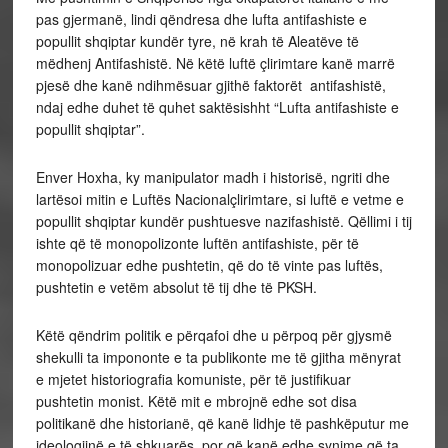
pas gjermanë, lindi qëndresa dhe lufta antifashiste e
popullit shqiptar kundër tyre, në krah të Aleatëve të
mëdhenj Antifashistë. Në këtë luftë çlirimtare kanë marrë
pjesë dhe kanë ndihmësuar gjithë faktorët antifashistë,
ndaj edhe duhet të quhet saktësishht “Lufta antifashiste e
popullit shqiptar”.
Enver Hoxha, ky manipulator madh i historisë, ngriti dhe
lartësoi mitin e Luftës Nacionalçlirimtare, si luftë e vetme e
popullit shqiptar kundër pushtuesve nazifashistë. Qëllimi i tij
ishte që të monopolizonte luftën antifashiste, për të
monopolizuar edhe pushtetin, që do të vinte pas luftës,
pushtetin e vetëm absolut të tij dhe të PKSH.
Këtë qëndrim politik e përqafoi dhe u përpoq për gjysmë
shekulli ta impononte e ta publikonte me të gjitha mënyrat
e mjetet historiografia komuniste, për të justifikuar
pushtetin monist. Këtë mit e mbrojnë edhe sot disa
politikanë dhe historianë, që kanë lidhje të pashkëputur me
ideologjinë e të shkuarës, por që kanë edhe synime që ta