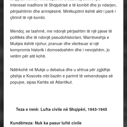
interesat madhore të Shqipërisë e të kombit dhe jo ndarjen,
përjashtimin dhe armiqësinë. Mirëkuptimi është akti i parë i
çlirimit të një kombi.
Mendoj, se tashmë, me ndonjë përjashtim të një pjese të
politikës dhe të ndonjë pseudohistoriani, Marrëveshja e
Mukjes është njohur, pranuar dhe vlerësuar si një
kompromis historik i domosdoshëm dhe i nevojshëm, jo
vetëm për atë kohë.
Ndërkohë në Mukje u debatua dhe u shtrua për zgjidhje
çëshja e Kosovës mbi bazën e parimit të vetvendosjes së
popujve, sipas Kartës së Atlantikut.
Teza e tretë: Lufta civile në Shqipëri, 1943-1945
Kundërteza: Nuk ka pasur luftë civile