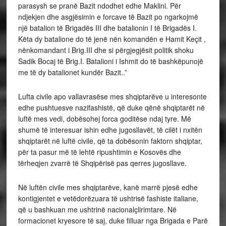
parasysh se pranë Bazit ndodhet edhe Maklini. Për
ndjekjen dhe asgjësimin e forcave të Bazit po ngarkojmë
një batalion të Brigadës III dhe batalionin I të Brigadës I.
Këta dy batalione do të jenë nën komandën e Hamit Keçit ,
nënkomandant i Brig.III dhe si përgjegjësit politik shoku
Sadik Bocaj të Brig.I. Batalioni i Ishmit do të bashkëpunojë
me të dy batalionet kundër Bazit..”
Lufta civile apo vallavrasëse mes shqiptarëve u interesonte
edhe pushtuesve nazifashistë, që duke qënë shqiptarët në
luftë mes vedi, dobësohej forca goditëse ndaj tyre. Më
shumë të interesuar ishin edhe jugosllavët, të cilët i nxitën
shqiptarët në luftë civile, që ta dobësonin faktorn shqiptar,
për ta pasur më të lehtë ripushtimin e Kosovës dhe
tërheqjen zvarrë të Shqipërisë pas qerres jugosllave.
Në luftën civile mes shqiptarëve, kanë marrë pjesë edhe
kontigjentet e vetëdorëzuara të ushtrisë fashiste italiane,
që u bashkuan me ushtrinë nacionalçlirimtare. Në
formacionet kryesore të saj, duke filluar nga Brigada e Parë