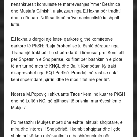
nënshkruesit komunistë të marrëveshjes Ymer Dëshnica
dhe Mustafa Gjinishi, u akuzuan nga E.Hoxha për tradhti
dhe u dënuan. Ndërsa firmëtarëve nacionalistë iu shpall
luftë.
E.Hoxha u dërgoi një letër- qarkore gjithë komiteteve
qarkore të PKSH: “Lajmëroheni se ju është dërguar nga
Tirana një trakt për t’u shpërndarë, i firmosur prej Komitetit
për Shpëtimin e Shqipërisë, ku flitet për bashkimin e plotë
të arritur në mes të KNÇL dhe Ballit Kombëtar. Ky trakt
disaprovohet nga KQ i Partisë. Prandaj, në rast se nuk i
keni shpërndarë, çirrini dhe të mos flitet më për të”.
Ndërsa M.Popoviç i shkruante Titos “Kemi ndikuar te PKSH
dhe në Luftën NÇ, që gjithsesi të prishim marrëveshjen e
Mukjes”.
Po mesazhi i Mukjes mbeti dhe është aktual: shqiptarë, e
mira dhe interesi i Shqipërisë, i kombit shqiptar dhe i çdo
shqiptari kërkon mirëkuptimin e bashkëpunimin për