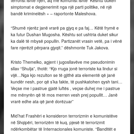
terrorist ishte njëri, aq më komunist ishte Kështu duken
simptomat e degjenerimit nga një parti politike, në një
bandë kriminelësh » – raportonte Maleshova.
“Shumë njerëz janë vrarë pa gjyq e pa faj… Këtë frymë e
ka futur Dushan Mugosha. Kështu sot ushtria duket sikur
ka dalë të mbysë popullin. Partizanët vrasin vetë, pa i vënë
fare njerëzit përpara gjyqit.” dëshmonte Tuk Jakova.
Kristo Themelko, agjent i jugosllavëve me pseudonimin
sllav “Shulja”, thotë: “Kjo rruga jonë terroriste ka lindur si
vijë…Nga kjo rezulton se të gjithë ata elementë që janë
kundër nesh, por që s’ka fakte, të pushkatohen qysh tani…
Veçse me i pastrue gjatë luftës , veçse duhej me i pastrue
me mënyrën që të mos merren vesh prej popullit… Janë
vrarë edhe ata që janë dorëzuar”
Mid’hat Frashëri e konsideron terrorizmin e komunistëve
në Shqipëri, terrorizëm të kuq, pjesë të terrorizmit
ndërkombëtar të Internacionales komuniste. “Banditët e