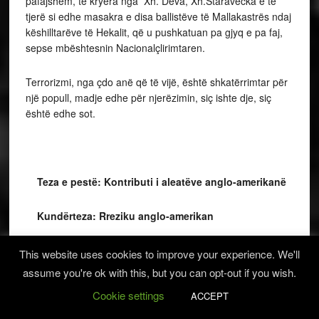
pafajshëm, të kryera nga Xh. Deva, Xh.Staravecka e të
tjerë si edhe masakra e disa ballistëve të Mallakastrës ndaj
këshilltarëve të Hekalit, që u pushkatuan pa gjyq e pa faj,
sepse mbështesnin Nacionalçlirimtaren.
Terrorizmi, nga çdo anë që të vijë, është shkatërrimtar për
një popull, madje edhe për njerëzimin, siç ishte dje, siç
është edhe sot.
Teza e pestë: Kontributi i aleatëve anglo-amerikanë
Kundërteza: Rreziku anglo-amerikan
This website uses cookies to improve your experience. We'll
assume you're ok with this, but you can opt-out if you wish.
Lufta e Aleatëve të Mëdhenj Antifashistë ndikoi që edhe në
Cookie settings
ACCEPT
Shqipëri lufta antifashiste të ishte në kahun e duhur.