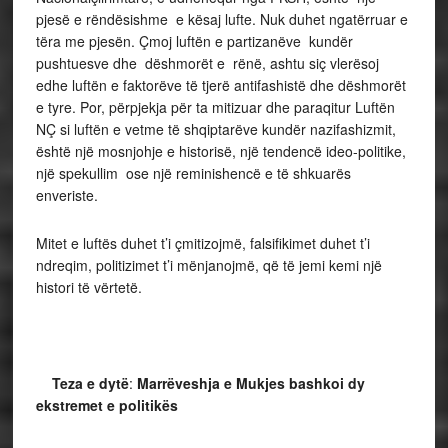
pjesë e rëndësishme e kësaj lufte. Nuk duhet ngatërruar e
tëra me pjesën. Çmoj luftën e partizanëve kundër
pushtuesve dhe dëshmorët e rënë, ashtu siç vlerësoj
edhe luftën e faktorëve të tjerë antifashistë dhe dëshmorët
e tyre. Por, përpjekja për ta mitizuar dhe paraqitur Luftën
NÇ si luftën e vetme të shqiptarëve kundër nazifashizmit,
është një mosnjohje e historisë, një tendencë ideo-politike,
një spekullim ose një reminishencë e të shkuarës
enveriste.
Mitet e luftës duhet t’i çmitizojmë, falsifikimet duhet t’i
ndreqim, politizimet t’i mënjanojmë, që të jemi kemi një
histori të vërtetë.
Teza e dytë
:
Marrëveshja e Mukjes bashkoi dy
ekstremet e politikës