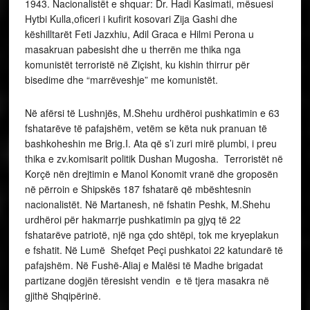
1943. Nacionalistët e shquar: Dr. Hadi Kasimati, mësuesi
Hytbi Kulla,oficeri i kufirit kosovari Zija Gashi dhe
këshilltarët Feti Jazxhiu, Adil Graca e Hilmi Perona u
masakruan pabesisht dhe u therrën me thika nga
komunistët terroristë në Ziçisht, ku kishin thirrur për
bisedime dhe “marrëveshje” me komunistët.
Në afërsi të Lushnjës, M.Shehu urdhëroi pushkatimin e 63
fshatarëve të pafajshëm, vetëm se këta nuk pranuan të
bashkoheshin me Brig.I. Ata që s’i zuri mirë plumbi, i preu
thika e zv.komisarit politik Dushan Mugosha. Terroristët në
Korçë nën drejtimin e Manol Konomit vranë dhe groposën
në përroin e Shipskës 187 fshatarë që mbështesnin
nacionalistët. Në Martanesh, në fshatin Peshk, M.Shehu
urdhëroi për hakmarrje pushkatimin pa gjyq të 22
fshatarëve patriotë, një nga çdo shtëpi, tok me kryeplakun
e fshatit. Në Lumë Shefqet Peçi pushkatoi 22 katundarë të
pafajshëm. Në Fushë-Aliaj e Malësi të Madhe brigadat
partizane dogjën tëresisht vendin e të tjera masakra në
gjithë Shqipërinë.