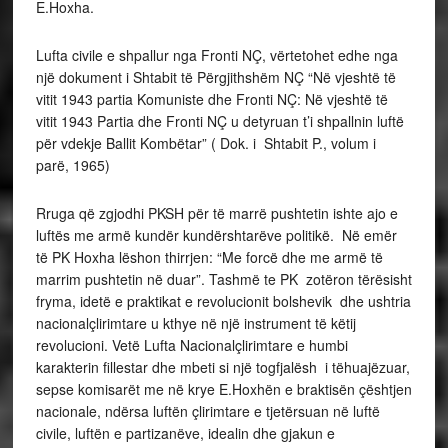
E.Hoxha.
Lufta civile e shpallur nga Fronti NÇ, vërtetohet edhe nga
një dokument i Shtabit të Përgjithshëm NÇ “Në vjeshtë të
vitit 1943 partia Komuniste dhe Fronti NÇ: Në vjeshtë të
vitit 1943 Partia dhe Fronti NÇ u detyruan t’i shpallnin luftë
për vdekje Ballit Kombëtar” ( Dok. i Shtabit P., volum i
parë, 1965)
Rruga që zgjodhi PKSH për të marrë pushtetin ishte ajo e
luftës me armë kundër kundërshtarëve politikë. Në emër
të PK Hoxha lëshon thirrjen: “Me forcë dhe me armë të
marrim pushtetin në duar”. Tashmë te PK zotëron tërësisht
fryma, idetë e praktikat e revolucionit bolshevik dhe ushtria
nacionalçlirimtare u kthye në një instrument të këtij
revolucioni. Vetë Lufta Nacionalçlirimtare e humbi
karakterin fillestar dhe mbeti si një togfjalësh i tëhuajëzuar,
sepse komisarët me në krye E.Hoxhën e braktisën çështjen
nacionale, ndërsa luftën çlirimtare e tjetërsuan në luftë
civile, luftën e partizanëve, idealin dhe gjakun e