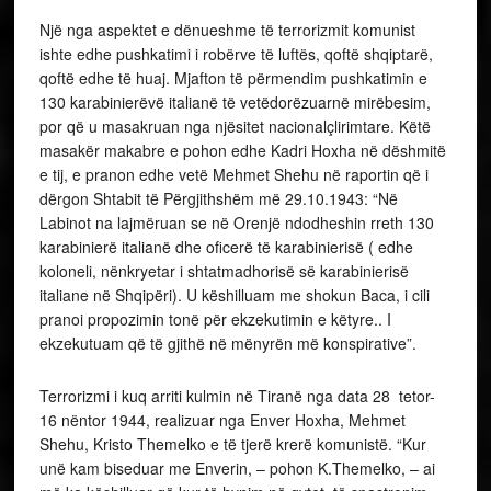
Një nga aspektet e dënueshme të terrorizmit komunist
ishte edhe pushkatimi i robërve të luftës, qoftë shqiptarë,
qoftë edhe të huaj. Mjafton të përmendim pushkatimin e
130 karabinierëvë italianë të vetëdorëzuarnë mirëbesim,
por që u masakruan nga njësitet nacionalçlirimtare. Këtë
masakër makabre e pohon edhe Kadri Hoxha në dëshmitë
e tij, e pranon edhe vetë Mehmet Shehu në raportin që i
dërgon Shtabit të Përgjithshëm më 29.10.1943: “Në
Labinot na lajmëruan se në Orenjë ndodheshin rreth 130
karabinierë italianë dhe oficerë të karabinierisë ( edhe
koloneli, nënkryetar i shtatmadhorisë së karabinierisë
italiane në Shqipëri). U këshilluam me shokun Baca, i cili
pranoi propozimin tonë për ekzekutimin e këtyre.. I
ekzekutuam që të gjithë në mënyrën më konspirative”.
Terrorizmi i kuq arriti kulmin në Tiranë nga data 28 tetor-
16 nëntor 1944, realizuar nga Enver Hoxha, Mehmet
Shehu, Kristo Themelko e të tjerë krerë komunistë. “Kur
unë kam biseduar me Enverin, – pohon K.Themelko, – ai