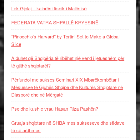
Lek Gjolaj – kalorësi fisnik i Malësisë
FEDERATA VATRA SHPALLË KRYESINË
“Pinocchio’s Harvard” by Tertini Set to Make a Global
Slice
A duhet që Shqipëria të ribëhet një vend i jetueshëm për
të gjithë shqiptarët?
Përfundoi me sukses Seminari XIX Mbarëkombëtar i
Mësuesve të Gjuhës Shqipe dhe Kulturës Shqiptare në
Diasporë dhe në Mërgatë
Pse dhe kush e vrau Hasan Riza Pashën?
Gruaja shqiptare në SHBA mes sukseseve dhe sfidave
të së ardhmes