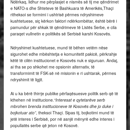
Ndërkaq, lidhur me përplasjet e nismës së tij me qëndrimet
e NATO-s dhe Shteteve të Bashkuara të Amerikës,Thaçi
ritheksoi se formimi i ushtrisë përmes ndryshimeve
kushtetuese, siç kërkon faktori ndërkombëtar, është bërë i
pamundur për shkak të qëndrimeve të Listës Serbe, e cila
paraqet vullnetin e politikës së Serbisë karshi Kosovës.
Ndryshimet kushtetuese, mund të bëhen vetëm nëse
sigurohet edhe mbështetja e komunitetit pakicë, përkrahje
këtë të cilën institucionet e Kosovës nuk e siguruan. Andaj,
ai tha se po shkohet me opsionin alternativ, të
transformimit të FSK-së në misionin e ri ushtarak, përmes
ndryshimit të ligjit.
Ai u ka bërë thirrje publike përfaqësuesve politik serb që të
kthehen në institucione.
“Interesat e qytetarëve serb
mbrohen brenda institucioneve të Kosovës dhe jo duke i
bojkotuar ato”
, theksoi Thaçi. Sipas tij, bojkotimi mund të
jetë interes i Serbisë, por në asnjë mënyrë edhe interes i
popullatës serbe që jeton në Kosovë.