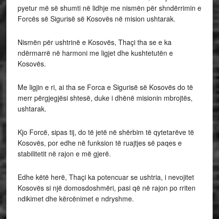
pyetur më së shumti në lidhje me nismën për shndërrimin e
Forcës së Sigurisë së Kosovës në mision ushtarak.
Nismën për ushtrinë e Kosovës, Thaçi tha se e ka
ndërmarrë në harmoni me ligjet dhe kushtetutën e
Kosovës.
Me ligjin e ri, ai tha se Forca e Sigurisë së Kosovës do të
merr përgjegjësi shtesë, duke i dhënë misionin mbrojtës,
ushtarak.
Kjo Forcë, sipas tij, do të jetë në shërbim të qytetarëve të
Kosovës, por edhe në funksion të ruajtjes së paqes e
stabilitetit në rajon e më gjerë.
Edhe këtë herë, Thaçi ka potencuar se ushtria, i nevojitet
Kosovës si një domosdoshmëri, pasi që në rajon po rriten
ndikimet dhe kërcënimet e ndryshme.