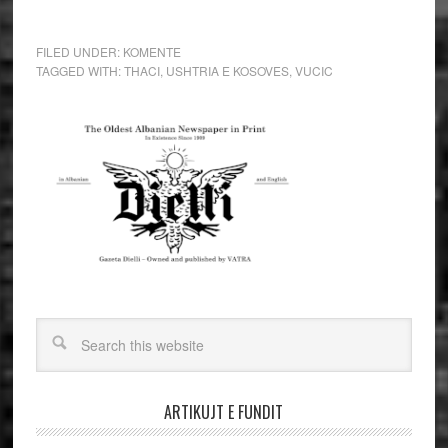
FILED UNDER:
KOMENTE
TAGGED WITH:
THACI
,
USHTRIA E KOSOVES
,
VUCIC
ARTIKUJT E FUNDIT