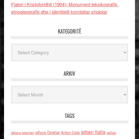
Fjalori i Kristoforidhit (1904): Monument leksikografik,
etnogjeografik dhe i identitetit kombëtar shqiptar
KATEGORITË
Kategoritë
ARKIV
Arkiv
TAGS
arben llalla
alfons Grishaj
Anton Cefa
asllan
albano kolonjari