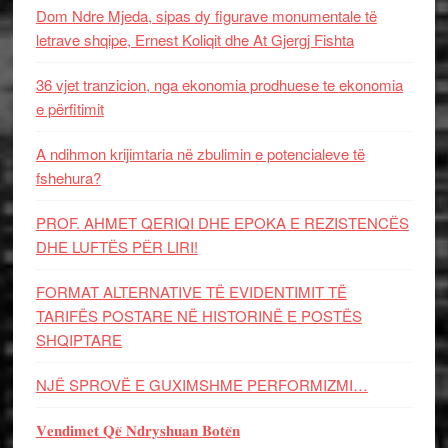
Dom Ndre Mjeda, sipas dy figurave monumentale të
letrave shqipe, Ernest Koliqit dhe At Gjergj Fishta
36 vjet tranzicion, nga ekonomia prodhuese te ekonomia
e përfitimit
A ndihmon krijimtaria në zbulimin e potencialeve të
fshehura?
PROF. AHMET QERIQI DHE EPOKA E REZISTENCЁS
DHE LUFTЁS PЁR LIRI!
FORMAT ALTERNATIVE TË EVIDENTIMIT TË
TARIFËS POSTARE NË HISTORINË E POSTËS
SHQIPTARE
NJË SPROVË E GUXIMSHME PERFORMIZMI…
𝐕𝐞𝐧𝐝𝐢𝐦𝐞𝐭 𝐐𝐞̈ 𝐍𝐝𝐫𝐲𝐬𝐡𝐮𝐚𝐧 𝐁𝐨𝐭𝐞̈𝐧