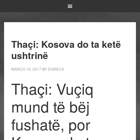
Thaçi: Kosova do ta ketë
ushtrinë
MARCH 16, 2017
BY
DGRECA
Thaçi: Vuçiq
mund të bëj
fushatë, por