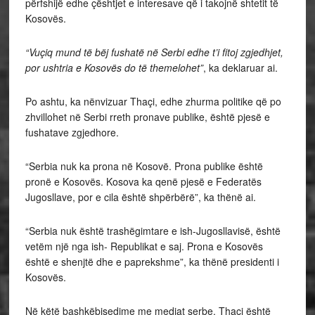
përfshijë edhe çështjet e interesave që i takojnë shtetit të
Kosovës.
“Vuçiq mund të bëj fushatë në Serbi edhe t’i fitoj zgjedhjet,
por ushtria e Kosovës do të themelohet”
, ka deklaruar ai.
Po ashtu, ka nënvizuar Thaçi, edhe zhurma politike që po
zhvillohet në Serbi rreth pronave publike, është pjesë e
fushatave zgjedhore.
“Serbia nuk ka prona në Kosovë. Prona publike është
pronë e Kosovës. Kosova ka qenë pjesë e Federatës
Jugosllave, por e cila është shpërbërë”, ka thënë ai.
“Serbia nuk është trashëgimtare e ish-Jugosllavisë, është
vetëm një nga ish- Republikat e saj. Prona e Kosovës
është e shenjtë dhe e paprekshme”, ka thënë presidenti i
Kosovës.
Në këtë bashkëbisedime me mediat serbe, Thaçi është