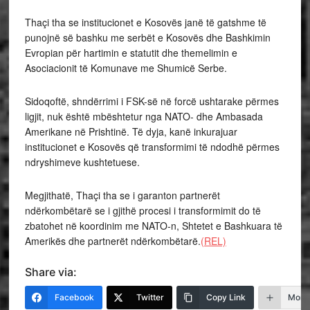
Thaçi tha se institucionet e Kosovës janë të gatshme të
punojnë së bashku me serbët e Kosovës dhe Bashkimin
Evropian për hartimin e statutit dhe themelimin e
Asociacionit të Komunave me Shumicë Serbe.
Sidoqoftë, shndërrimi i FSK-së në forcë ushtarake përmes
ligjit, nuk është mbështetur nga NATO- dhe Ambasada
Amerikane në Prishtinë. Të dyja, kanë inkurajuar
institucionet e Kosovës që transformimi të ndodhë përmes
ndryshimeve kushtetuese.
Megjithatë, Thaçi tha se i garanton partnerët
ndërkombëtarë se i gjithë procesi i transformimit do të
zbatohet në koordinim me NATO-n, Shtetet e Bashkuara të
Amerikës dhe partnerët ndërkombëtarë.
(REL)
Share via:
Facebook
Twitter
Copy Link
More