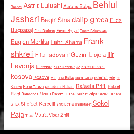
Behlul
Astrit Lulushi
Aurenc Bebja
Bushati
Jashari
dalip greca
Beqir Sina
Elida
Buçpapaj
Enver Bytyci
Elmi Berisha
Ermira Babamusta
Frank
Eugjen Merlika
Fahri Xharra
shkreli
Ilir
Gezim Llojdia
Fritz radovani
Levonja
Interviste
Kolec Traboini
Keze Kozeta Zylo
kosova
Kosove
nderroi jete
Marjana Bulku
ne
Murat Gecaj
Rafaela Prifti
Rafael
Nene Tereza
Kosove
presidenti Nishani
Floqi
Raimonda Moisiu
Ramiz Lushaj
reshat kripa
Sadik Elshani
Sokol
Shefqet Kercelli
shqiperia
shqiptaret
SHBA
Paja
Vatra
Visar Zhiti
Thaci