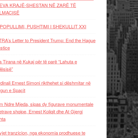
EVA KRAJË-SHESTAN NË ZARË TË
LMACISË
POPULLIMI, PUSHTIMI I SHEKULLIT XXI
RA’s Letter to President Trump: End the Hague
ustice
 Tirana në Kukaj për të parë “Lahuta e
ësisë”
dinali Ernest Simoni rikthehet si dëshmitar në
gun e Spaçit
 Ndre Mjeda, sipas dy figurave monumentale
letrave shqipe, Ernest Koliqit dhe At Gjergj
hta
vjet tranzicion, nga ekonomia prodhuese te