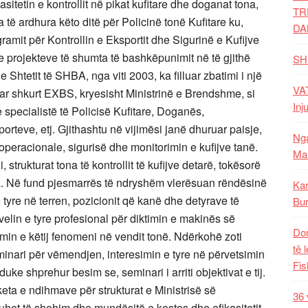
ikasitetin e kontrollit në pikat kufitare dhe doganat tona,
TR
 të ardhura këto ditë për Policinë tonë Kufitare ku,
DA
ramit për Kontrollin e Eksportit dhe Sigurinë e Kufijve
projekteve të shumta të bashkëpunimit në të gjithë
SH
 Shtetit të SHBA, nga viti 2003, ka filluar zbatimi i një
VAT
ar shkurt EXBS, kryesisht Ministrinë e Brendshme, si
Inj
o e specialistë të Policisë Kufitare, Doganës,
orteve, etj. Gjithashtu në vijimësi janë dhuruar paisje,
Nga
operacionale, sigurisë dhe monitorimin e kufijve tanë.
Mal
i, strukturat tona të kontrollit të kufijve detarë, tokësorë
ma. Në fund pjesmarrës të ndryshëm vlerësuan rëndësinë
Kar
 tyre në terren, pozicionit që kanë dhe detyrave të
Bur
ivelin e tyre profesional për diktimin e makinës së
Dom
min e këtij fenomeni në vendit tonë. Ndërkohë zoti
të 
minari për vëmendjen, interesimin e tyre në përvetsimin
Fis
duke shprehur besim se, seminari i arriti objektivat e tij.
keta e ndihmave për strukturat e Ministrisë së
36 
et të shohim dhe mundësitë e kostos dhe efikasitetit