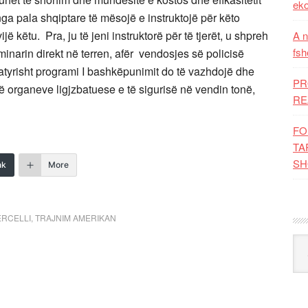
eko
nga pala shqiptare të mësojë e instruktojë për këto
jë këtu. Pra, ju të jeni instruktorë për të tjerët, u shpreh
A n
fsh
minarin direkt në terren, afër vendosjes së policisë
Natyrisht programi I bashkëpunimit do të vazhdojë dhe
PR
 organeve ligjzbatuese e të sigurisë në vendin tonë,
RE
FO
TA
SH
nk
More
ERCELLI
,
TRAJNIM AMERIKAN
Kat