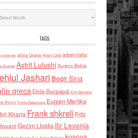
iv
TAGS
arben llalla
alfons Grishaj
Anton Cefa
no kolonjari
Astrit Lulushi
Aurenc Bebja
an Bushati
ehlul Jashari
Beqir Sina
alip greca
Elida Buçpapaj
Elmi Berisha
Eugjen Merlika
er Bytyci
Ermira Babamusta
Frank shkreli
hri Xharra
Fritz
Ilir Levonja
Gezim Llojdia
dovani
kosova
rviste
Kolec Traboini
Keze Kozeta Zylo