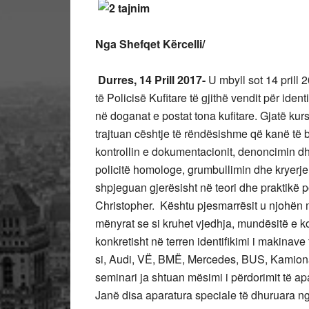
Nga Shefqet Kërcelli/
Durres, 14 Prill 2017-
U mbyll sot 14 prill 
të Policisë Kufitare të gjithë vendit për ide
në doganat e postat tona kufitare. Gjatë kur
trajtuan cështje të rëndësishme që kanë të 
kontrollin e dokumentacionit, denoncimin 
policitë homologe, grumbullimin dhe kryerjen
shpjeguan gjerësisht në teori dhe praktikë p
Christopher. Kështu pjesmarrësit u njohën m
mënyrat se si kruhet vjedhja, mundësitë e kon
konkretisht në terren identifikimi i makinav
si, Audi, VË, BMË, Mercedes, BUS, Kamiona 
seminari ja shtuan mësimi i përdorimit të ap
Janë disa aparatura speciale të dhuruara n