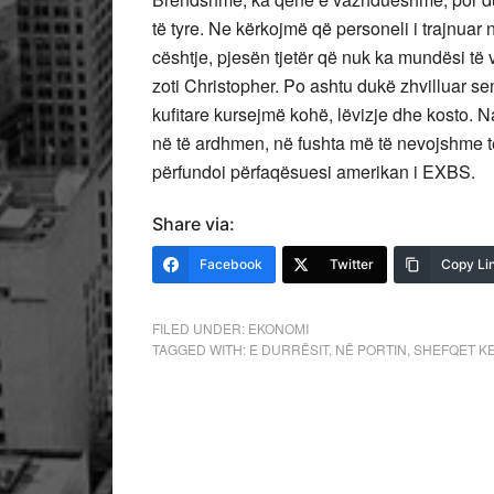
të tyre. Ne kërkojmë që personeli i trajnuar 
cështje, pjesën tjetër që nuk ka mundësi të vi
zoti Christopher. Po ashtu dukë zhvilluar se
kufitare kursejmë kohë, lëvizje dhe kosto. 
në të ardhmen, në fushta më të nevojshme të
përfundoi përfaqësuesi amerikan i EXBS.
Share via:
Facebook
Twitter
Copy Li
FILED UNDER:
EKONOMI
TAGGED WITH:
E DURRËSIT
,
NË PORTIN
,
SHEFQET K