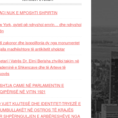
AÇI NUK E MPOSHTI SHPIRTIN
 York, qyteti që ndryshoi emrin… dhe ndryshoi
ën
i zakonor dhe isopolifonia dy nga monumentet
jalla madhështore të antikitetit shqiptar
etari i Vatrës Dr. Elmi Berisha zhvilloi takim në
deminë e Shkencave dhe të Arteve të
sovës
SHTJA ÇAME NË PARLAMENTIN E
QIPËRISË NË VITIN 1921
0 VJET KUJTESË DHE IDENTITET-TRYEZË E
UMBULLAKËT NË OSTROS TË KRAJËS
R SHPËRNGULJEN E ARBËRESHËVE NGA