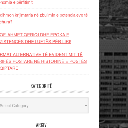
nomia e përfitimit
dihmon krijimtaria në zbulimin e potencialeve të
ehura?
OF. AHMET QERIQI DHE EPOKA E
ZISTENCЁS DHE LUFTЁS PЁR LIRI!
RMAT ALTERNATIVE TË EVIDENTIMIT TË
RIFËS POSTARE NË HISTORINË E POSTËS
QIPTARE
KATEGORITË
egoritë
ARKIV