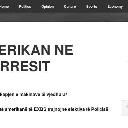
Home
Politics
Opinion
Culture
Sports
Economy
ERIKAN NE
URRESIT
 kapjen e makinave të vjedhura/
stë amerikanë të EXBS trajnojnë efektiva të Policisë