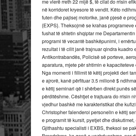
me vlerë rreth 22 mijë $, të cilat do rrisin ef
në korridoret kryesore të vendit. Këto ndihma
futen dhe pajisej motorike, janë pjesë e prog
{EXPS}. Theksojmë se krahas programeve e 
fushat të shtetin shqiptar me Departamentin e
programi të vecantë bashkëpunimi, i emërtu
rezultat i të cilit janë trajnuar qindra kuadr
Antikontrabandës, Policisë së porteve, aerop
aparatura, mjete për shtimin e kapaciteteve 
Nga momenti i fillimit të këtij projekti deri tan
e ajrorë, kanë përfituar 3.5 milionë $ ndih
e këtij seminari që i shërben direkt punës së
përditëshme. Cështjet e trajtuara do rrisin n
vjedhur bashkë me karakteristikat dhe kufizi
Christopher falenderoi personelin e këtij se
e programit të kursit, pyetjet dhe diskutimet, 
Gjithashtu specialisti i EXBS, theksoi se pa
Brendshme, ka qenë e vazhdueshme, por duh