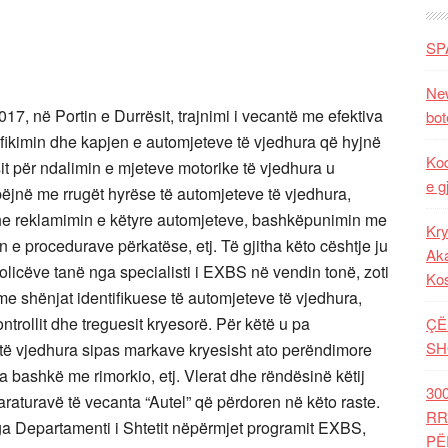
SP
New
2017, në Portin e Durrësit, trajnimi i vecantë me efektiva
bot
ntifikimin dhe kapjen e automjeteve të vjedhura që hyjnë
Kod
sit për ndalimin e mjeteve motorike të vjedhura u
e g
bëjnë me rrugët hyrëse të automjeteve të vjedhura,
dhe reklamimin e këtyre automjeteve, bashkëpunimin me
Kry
 e procedurave përkatëse, etj. Të gjitha këto cështje ju
Aka
olicëve tanë nga specialisti i EXBS në vendin tonë, zoti
Ko
e shënjat identifikuese të automjeteve të vjedhura,
trollit dhe treguesit kryesorë. Për këtë u pa
ÇË
SH
e të vjedhura sipas markave kryesisht ato perëndimore
bashkë me rimorkio, etj. Vlerat dhe rëndësinë këtij
30
araturavë të vecanta “Autel” që përdoren në këto raste.
RR
ga Departamenti i Shtetit nëpërmjet programit EXBS,
PË