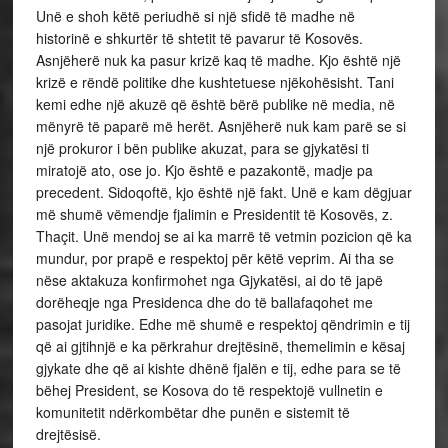
Unë e shoh këtë periudhë si një sfidë të madhe në
historinë e shkurtër të shtetit të pavarur të Kosovës.
Asnjëherë nuk ka pasur krizë kaq të madhe. Kjo është një
krizë e rëndë politike dhe kushtetuese njëkohësisht. Tani
kemi edhe një akuzë që është bërë publike në media, në
mënyrë të paparë më herët. Asnjëherë nuk kam parë se si
një prokuror i bën publike akuzat, para se gjykatësi ti
miratojë ato, ose jo. Kjo është e pazakontë, madje pa
precedent. Sidoqoftë, kjo është një fakt. Unë e kam dëgjuar
më shumë vëmendje fjalimin e Presidentit të Kosovës, z.
Thaçit. Unë mendoj se ai ka marrë të vetmin pozicion që ka
mundur, por prapë e respektoj për këtë veprim. Ai tha se
nëse aktakuza konfirmohet nga Gjykatësi, ai do të japë
dorëheqje nga Presidenca dhe do të ballafaqohet me
pasojat juridike. Edhe më shumë e respektoj qëndrimin e tij
që ai gjtihnjë e ka përkrahur drejtësinë, themelimin e kësaj
gjykate dhe që ai kishte dhënë fjalën e tij, edhe para se të
bëhej President, se Kosova do të respektojë vullnetin e
komunitetit ndërkombëtar dhe punën e sistemit të
drejtësisë.