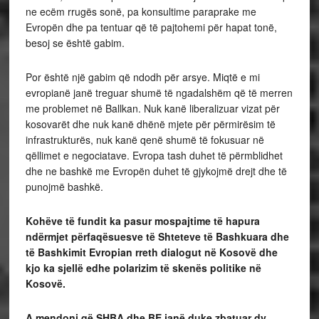
ne ecëm rrugës sonë, pa konsultime paraprake me
Evropën dhe pa tentuar që të pajtohemi për hapat tonë,
besoj se është gabim.
Por është një gabim që ndodh për arsye. Miqtë e mi
evropianë janë treguar shumë të ngadalshëm që të merren
me problemet në Ballkan. Nuk kanë liberalizuar vizat për
kosovarët dhe nuk kanë dhënë mjete për përmirësim të
infrastrukturës, nuk kanë qenë shumë të fokusuar në
qëllimet e negociatave. Evropa tash duhet të përmblidhet
dhe ne bashkë me Evropën duhet të gjykojmë drejt dhe të
punojmë bashkë.
Kohëve të fundit ka pasur mospajtime të hapura
ndërmjet përfaqësuesve të Shteteve të Bashkuara dhe
të Bashkimit Evropian rreth dialogut në Kosovë dhe
kjo ka sjellë edhe polarizim të skenës politike në
Kosovë.
A mendoni që SHBA dhe BE janë duke zbatuar dy