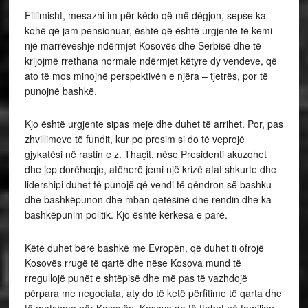
Fillimisht, mesazhi im për këdo që më dëgjon, sepse ka
kohë që jam pensionuar, është që është urgjente të kemi
një marrëveshje ndërmjet Kosovës dhe Serbisë dhe të
krijojmë rrethana normale ndërmjet këtyre dy vendeve, që
ato të mos minojnë perspektivën e njëra – tjetrës, por të
punojnë bashkë.
Kjo është urgjente sipas meje dhe duhet të arrihet. Por, pas
zhvillimeve të fundit, kur po presim si do të veprojë
gjykatësi në rastin e z. Thaçit, nëse Presidenti akuzohet
dhe jep dorëheqje, atëherë jemi një krizë afat shkurte dhe
lidershipi duhet të punojë që vendi të qëndron së bashku
dhe bashkëpunon dhe mban qetësinë dhe rendin dhe ka
bashkëpunim politik. Kjo është kërkesa e parë.
Këtë duhet bërë bashkë me Evropën, që duhet ti ofrojë
Kosovës rrugë të qartë dhe nëse Kosova mund të
rregullojë punët e shtëpisë dhe më pas të vazhdojë
përpara me negociata, aty do të ketë përfitime të qarta dhe
të matshme për Kosovën. Kosova do të ftohet në familjen