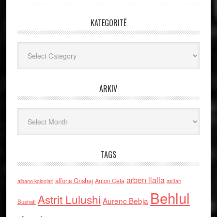
KATEGORITË
Kategoritë
ARKIV
Arkiv
TAGS
arben llalla
alfons Grishaj
Anton Cefa
asllan
albano kolonjari
Behlul
Astrit Lulushi
Aurenc Bebja
Bushati