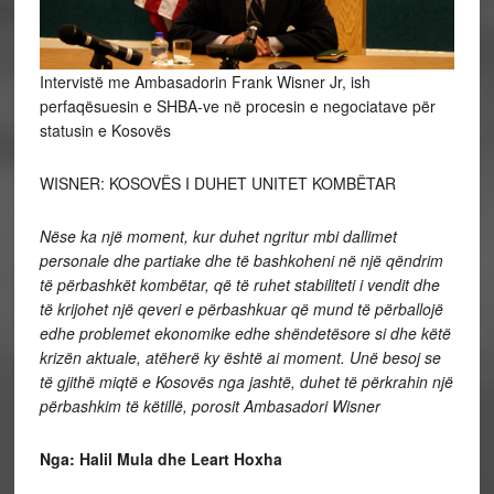
Intervistë me Ambasadorin Frank Wisner Jr, ish
perfaqësuesin e SHBA-ve në procesin e negociatave për
statusin e Kosovës
WISNER: KOSOVËS I DUHET UNITET KOMBËTAR
Nëse ka një moment, kur duhet ngritur mbi dallimet
personale dhe partiake dhe të bashkoheni në një qëndrim
të përbashkët kombëtar, që të ruhet stabiliteti i vendit dhe
të krijohet një qeveri e përbashkuar që mund të përballojë
edhe problemet ekonomike edhe shëndetësore si dhe këtë
krizën aktuale, atëherë ky është ai moment. Unë besoj se
të gjithë miqtë e Kosovës nga jashtë, duhet të përkrahin një
përbashkim të këtillë, porosit Ambasadori Wisner
Nga: Halil Mula dhe Leart Hoxha