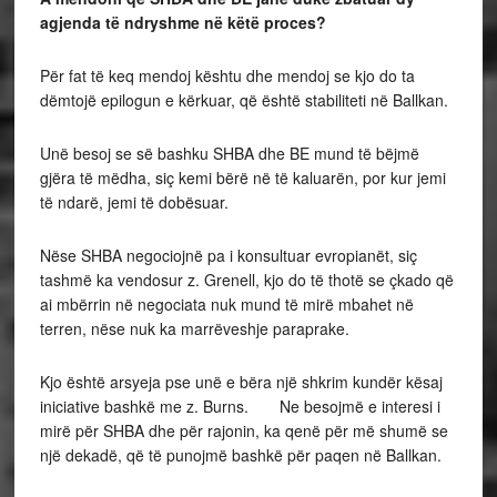
agjenda të ndryshme në këtë proces?
Për fat të keq mendoj kështu dhe mendoj se kjo do ta
dëmtojë epilogun e kërkuar, që është stabiliteti në Ballkan.
Unë besoj se së bashku SHBA dhe BE mund të bëjmë
gjëra të mëdha, siç kemi bërë në të kaluarën, por kur jemi
të ndarë, jemi të dobësuar.
Nëse SHBA negociojnë pa i konsultuar evropianët, siç
tashmë ka vendosur z. Grenell, kjo do të thotë se çkado që
ai mbërrin në negociata nuk mund të mirë mbahet në
terren, nëse nuk ka marrëveshje paraprake.
Kjo është arsyeja pse unë e bëra një shkrim kundër kësaj
iniciative bashkë me z. Burns. Ne besojmë e interesi i
mirë për SHBA dhe për rajonin, ka qenë për më shumë se
një dekadë, që të punojmë bashkë për paqen në Ballkan.