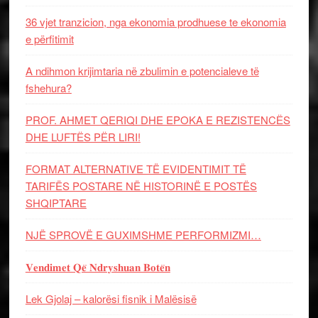
36 vjet tranzicion, nga ekonomia prodhuese te ekonomia
e përfitimit
A ndihmon krijimtaria në zbulimin e potencialeve të
fshehura?
PROF. AHMET QERIQI DHE EPOKA E REZISTENCЁS
DHE LUFTЁS PЁR LIRI!
FORMAT ALTERNATIVE TË EVIDENTIMIT TË
TARIFËS POSTARE NË HISTORINË E POSTËS
SHQIPTARE
NJË SPROVË E GUXIMSHME PERFORMIZMI…
𝐕𝐞𝐧𝐝𝐢𝐦𝐞𝐭 𝐐𝐞̈ 𝐍𝐝𝐫𝐲𝐬𝐡𝐮𝐚𝐧 𝐁𝐨𝐭𝐞̈𝐧
Lek Gjolaj – kalorësi fisnik i Malësisë