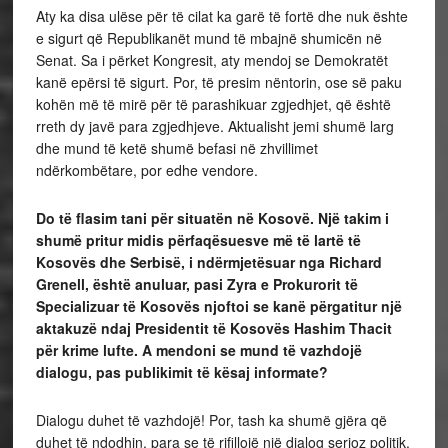
Aty ka disa ulëse për të cilat ka garë të fortë dhe nuk ështe
e sigurt që Republikanët mund të mbajnë shumicën në
Senat. Sa i përket Kongresit, aty mendoj se Demokratët
kanë epërsi të sigurt. Por, të presim nëntorin, ose së paku
kohën më të mirë për të parashikuar zgjedhjet, që është
rreth dy javë para zgjedhjeve. Aktualisht jemi shumë larg
dhe mund të ketë shumë befasi në zhvillimet
ndërkombëtare, por edhe vendore.
Do të flasim tani për situatën në Kosovë. Një takim i
shumë pritur midis përfaqësuesve më të lartë të
Kosovës dhe Serbisë, i ndërmjetësuar nga Richard
Grenell, është anuluar, pasi Zyra e Prokurorit të
Specializuar të Kosovës njoftoi se kanë përgatitur një
aktakuzë ndaj Presidentit të Kosovës Hashim Thacit
për krime lufte. A mendoni se mund të vazhdojë
dialogu, pas publikimit të kësaj informate?
Dialogu duhet të vazhdojë! Por, tash ka shumë gjëra që
duhet të ndodhin, para se të rifillojë një dialog serioz politik.