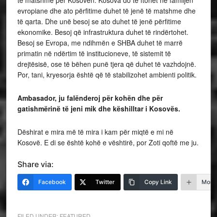
evropiane dhe ato përfitime duhet të jenë të matshme dhe
të qarta. Dhe unë besoj se ato duhet të jenë përfitime
ekonomike. Besoj që infrastruktura duhet të rindërtohet.
Besoj se Evropa, me ndihmën e SHBA duhet të marrë
primatin në ndërtim të institucioneve, të sistemit të
drejtësisë, ose të bëhen punë tjera që duhet të vazhdojnë.
Por, tani, kryesorja është që të stabilizohet ambienti politik.
Ambasador, ju falënderoj për kohën dhe për
gatishmërinë të jeni mik dhe këshilltar i Kosovës.
Dëshirat e mira më të mira i kam për miqtë e mi në
Kosovë. E di se është kohë e vështirë, por Zoti qoftë me ju.
Share via:
Facebook
Twitter
Copy Link
More
FILED UNDER:
FEATURED