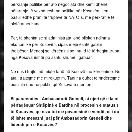
përkrahje politike për ato negociata dhe kemi dhënë
përkrahje të vazhdueshme politike për Kosovën, kemi
pasur edhe prani të trupave të NATO-s, me përkrahje të
plotë amerikane.
Por, të shohim se si administrata jonë bllokon ndihma
ekonomike për Kosovën, sipas meje është gabim
thelbësor. Mendoj se kërcënimi se mund të tërheqim trupat
nga Kosova është po ashtu shumë i gabuar.
Ne nuk i trajtojmë miqtë tanë në Kosovë me kërcënime. Ne
ata i trajtojmë me mirëkuptim. Tani na duhet të rindërtojmë
besimin dhe respektin që Kosova e meriton.
Si pararendës i Ambasadorit Grenell, si njeri që e keni
përfaqësuar Shtëpinë e Bardhe në procesin e statusit
të Kosovës, që rezultoi me pavarësinë e vendit, cili do
të ishte mesazhi juaj për Ambasadorin Grenell dhe
lidershipin e Kosovës?