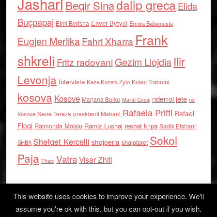
Jashari
dalip greca
Beqir Sina
Elida
Buçpapaj
Enver Bytyci
Elmi Berisha
Ermira Babamusta
Frank
Eugjen Merlika
Fahri Xharra
shkreli
Ilir
Gezim Llojdia
Fritz radovani
Levonja
Interviste
Kolec Traboini
Keze Kozeta Zylo
kosova
Kosove
nderroi jete
Marjana Bulku
ne
Murat Gecaj
Rafaela Prifti
Rafael
Nene Tereza
Kosove
presidenti Nishani
Floqi
Raimonda Moisiu
Ramiz Lushaj
reshat kripa
Sadik Elshani
Sokol
Shefqet Kercelli
shqiperia
shqiptaret
SHBA
Paja
Vatra
Visar Zhiti
Thaci
This website uses cookies to improve your experience. We'll
assume you're ok with this, but you can opt-out if you wish.