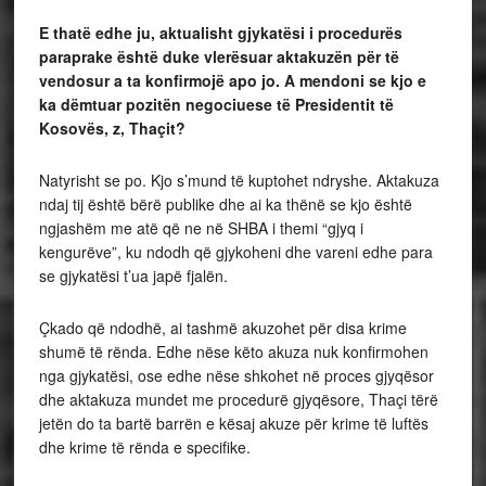
E thatë edhe ju, aktualisht gjykatësi i procedurës
paraprake është duke vlerësuar aktakuzën për të
vendosur a ta konfirmojë apo jo. A mendoni se kjo e
ka dëmtuar pozitën negociuese të Presidentit të
Kosovës, z, Thaçit?
Natyrisht se po. Kjo s’mund të kuptohet ndryshe. Aktakuza
ndaj tij është bërë publike dhe ai ka thënë se kjo është
ngjashëm me atë që ne në SHBA i themi “gjyq i
kengurëve”, ku ndodh që gjykoheni dhe vareni edhe para
se gjykatësi t’ua japë fjalën.
Çkado që ndodhë, ai tashmë akuzohet për disa krime
shumë të rënda. Edhe nëse këto akuza nuk konfirmohen
nga gjykatësi, ose edhe nëse shkohet në proces gjyqësor
dhe aktakuza mundet me procedurë gjyqësore, Thaçi tërë
jetën do ta bartë barrën e kësaj akuze për krime të luftës
dhe krime të rënda e specifike.