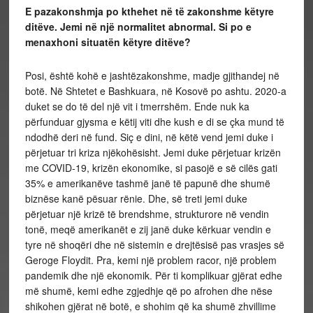
E pazakonshmja po kthehet në të zakonshme këtyre
ditëve. Jemi në një normalitet abnormal. Si po e
menaxhoni situatën këtyre ditëve?
Posi, është kohë e jashtëzakonshme, madje gjithandej në
botë. Në Shtetet e Bashkuara, në Kosovë po ashtu. 2020-a
duket se do të del një vit i tmerrshëm. Ende nuk ka
përfunduar gjysma e këtij viti dhe kush e di se çka mund të
ndodhë deri në fund. Siç e dini, në këtë vend jemi duke i
përjetuar tri kriza njëkohësisht. Jemi duke përjetuar krizën
me COVID-19, krizën ekonomike, si pasojë e së cilës gati
35% e amerikanëve tashmë janë të papunë dhe shumë
biznëse kanë pësuar rënie. Dhe, së treti jemi duke
përjetuar një krizë të brendshme, strukturore në vendin
tonë, meqë amerikanët e zij janë duke kërkuar vendin e
tyre në shoqëri dhe në sistemin e drejtësisë pas vrasjes së
Geroge Floydit. Pra, kemi një problem racor, një problem
pandemik dhe një ekonomik. Për ti komplikuar gjërat edhe
më shumë, kemi edhe zgjedhje që po afrohen dhe nëse
shikohen gjërat në botë, e shohim që ka shumë zhvillime