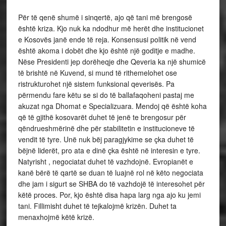
Për të qenë shumë i sinqertë, ajo që tani më brengosë
është kriza. Kjo nuk ka ndodhur më herët dhe institucionet
e Kosovës janë ende të reja. Konsensusi politik në vend
është akoma i dobët dhe kjo është një goditje e madhe.
Nëse Presidenti jep dorëheqje dhe Qeveria ka një shumicë
të brishtë në Kuvend, si mund të rithemelohet ose
ristrukturohet një sistem funksional qeverisës. Pa
përmendu fare këtu se si do të ballafaqoheni pastaj me
akuzat nga Dhomat e Specializuara. Mendoj që është koha
që të gjithë kosovarët duhet të jenë te brengosur për
qëndrueshmërinë dhe për stabilitetin e institucioneve të
vendit të tyre. Unë nuk bëj paragjykime se çka duhet të
bëjnë liderët, pro ata e dinë çka është në interesin e tyre.
Natyrisht , negociatat duhet të vazhdojnë. Evropianët e
kanë bërë të qartë se duan të luajnë rol në këto negociata
dhe jam i sigurt se SHBA do të vazhdojë të interesohet për
këtë proces. Por, kjo është disa hapa larg nga ajo ku jemi
tani. Fillimisht duhet të tejkalojmë krizën. Duhet ta
menaxhojmë këtë krizë.