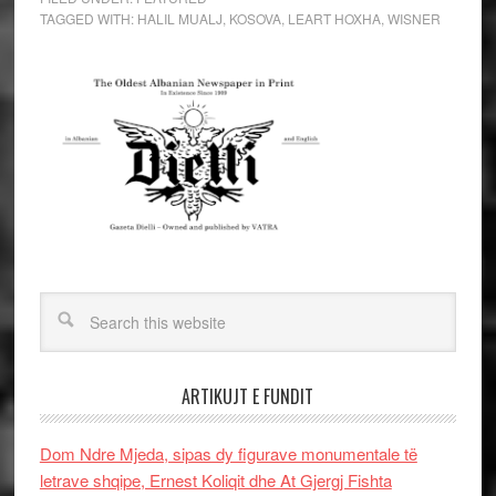
TAGGED WITH:
HALIL MUALJ
,
KOSOVA
,
LEART HOXHA
,
WISNER
ARTIKUJT E FUNDIT
Dom Ndre Mjeda, sipas dy figurave monumentale të
letrave shqipe, Ernest Koliqit dhe At Gjergj Fishta