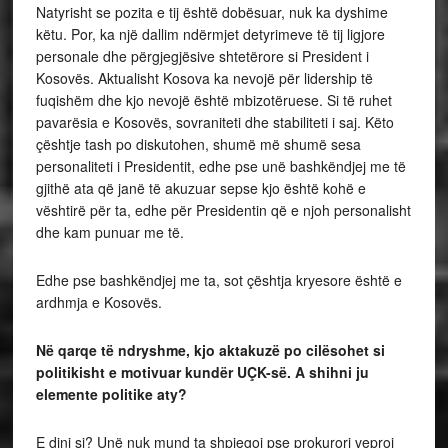
Natyrisht se pozita e tij është dobësuar, nuk ka dyshime
këtu. Por, ka një dallim ndërmjet detyrimeve të tij ligjore
personale dhe përgjegjësive shtetërore si President i
Kosovës. Aktualisht Kosova ka nevojë për lidership të
fuqishëm dhe kjo nevojë është mbizotëruese. Si të ruhet
pavarësia e Kosovës, sovraniteti dhe stabiliteti i saj. Këto
çështje tash po diskutohen, shumë më shumë sesa
personaliteti i Presidentit, edhe pse unë bashkëndjej me të
gjithë ata që janë të akuzuar sepse kjo është kohë e
vështirë për ta, edhe për Presidentin që e njoh personalisht
dhe kam punuar me të.
Edhe pse bashkëndjej me ta, sot çështja kryesore është e
ardhmja e Kosovës.
Në qarqe të ndryshme, kjo aktakuzë po cilësohet si
politikisht e motivuar kundër UÇK-së. A shihni ju
elemente politike aty?
E dini si? Unë nuk mund ta shpjegoj pse prokurori veproi