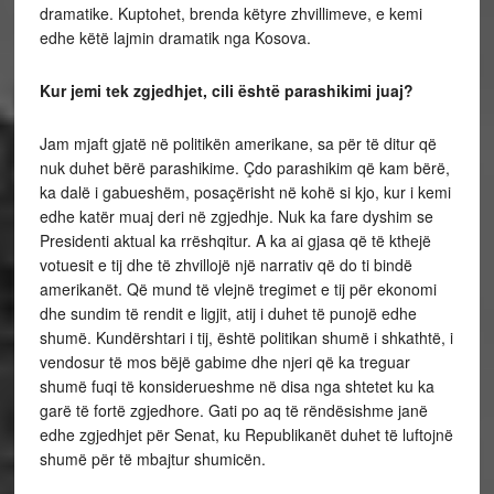
dramatike. Kuptohet, brenda këtyre zhvillimeve, e kemi
edhe këtë lajmin dramatik nga Kosova.
Kur jemi tek zgjedhjet, cili është parashikimi juaj?
Jam mjaft gjatë në politikën amerikane, sa për të ditur që
nuk duhet bërë parashikime. Çdo parashikim që kam bërë,
ka dalë i gabueshëm, posaçërisht në kohë si kjo, kur i kemi
edhe katër muaj deri në zgjedhje. Nuk ka fare dyshim se
Presidenti aktual ka rrëshqitur. A ka ai gjasa që të kthejë
votuesit e tij dhe të zhvillojë një narrativ që do ti bindë
amerikanët. Që mund të vlejnë tregimet e tij për ekonomi
dhe sundim të rendit e ligjit, atij i duhet të punojë edhe
shumë. Kundërshtari i tij, është politikan shumë i shkathtë, i
vendosur të mos bëjë gabime dhe njeri që ka treguar
shumë fuqi të konsiderueshme në disa nga shtetet ku ka
garë të fortë zgjedhore. Gati po aq të rëndësishme janë
edhe zgjedhjet për Senat, ku Republikanët duhet të luftojnë
shumë për të mbajtur shumicën.