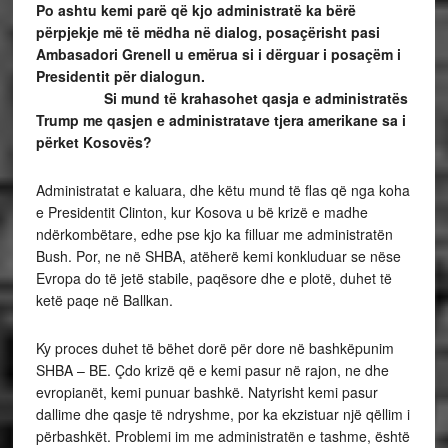
Po ashtu kemi parë që kjo administratë ka bërë
përpjekje më të mëdha në dialog, posaçërisht pasi
Ambasadori Grenell u emërua si i dërguar i posaçëm i
Presidentit për dialogun.
Si mund të krahasohet qasja e administratës
Trump me qasjen e administratave tjera amerikane sa i
përket Kosovës?
Administratat e kaluara, dhe këtu mund të flas që nga koha
e Presidentit Clinton, kur Kosova u bë krizë e madhe
ndërkombëtare, edhe pse kjo ka filluar me administratën
Bush. Por, ne në SHBA, atëherë kemi konkluduar se nëse
Evropa do të jetë stabile, paqësore dhe e plotë, duhet të
ketë paqe në Ballkan.
Ky proces duhet të bëhet dorë për dore në bashkëpunim
SHBA – BE. Çdo krizë që e kemi pasur në rajon, ne dhe
evropianët, kemi punuar bashkë. Natyrisht kemi pasur
dallime dhe qasje të ndryshme, por ka ekzistuar një qëllim i
përbashkët. Problemi im me administratën e tashme, është