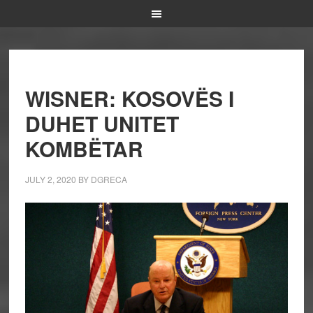
WISNER: KOSOVËS I
DUHET UNITET
KOMBËTAR
JULY 2, 2020
BY
DGRECA