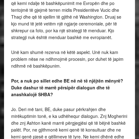
që kemi ndalje të bashkëpunimit me Evropën dhe po
tentojmë të gjejmë terren midis Presidentëve Vucic dhe
Thaçi dhe që të sjellim të gjithë në Washington. Druaj se
kjo mund të jetë vetëm një ngjarje ceremoniale, për të
shkrepur ca foto, por ka një strategji të menduar. Kjo
strategji nuk është menduar bashkë me evropianët.
Unë kam shumë rezerva në këtë aspekt. Unë nuk kam
problem nëse ne ndihmojmë procesin, por duhet të japim
ndihmë në bashkëpunim.
Por, a nuk po sillet edhe BE në në të njëjtën mënyrë?
Duke dashur të marrë përsipër dialogun dhe të
anashkalojë SHBA?
Jo. Deri më tani, BE, duke pasur përkrahjen dhe
mirëkuptimin tonë, e ka udhëhequr dialogun. Znj Mogherini
dhe znj Ashton kanë marrë përgjegjësi që të bëjnë bashkë
palët. Por, ne gjithmonë kemi qenë të konsultuar dhe ne
kemi qenë pjesë e qëllimeve të tyre. Ne kemi dhënë edhe