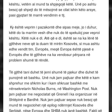
kështu, vetëm ai mund ta shpjegojë këtë. Unë po ashtu
besoj që shpejt do të mësojmë se cilat ishin këto arsye,
pasi gjyqtari të marrë vendimin e tij.
Ky është veprim i pazakontë dhe sipas meje, jo i duhur,
këtë do ta marrim vesh dhe nuk do të spekuloj pse veproi
kështu. Këtë nuk e di. Atë që e di, është se na ka lënë të
gjithëve neve që ia duam të mirën Kosovës, si mua ashtu
edhe vendit tim, Evropës, meqë Evropa është pjesë e
Evropës dhe të gjithëve na ka vendosur përpara në
problem shumë të rëndë.
Të gjithë tani duhet të jemi shumë të pjekur dhe duhet të
punojmë së bashku. Unë nuk jam pajtuar dhe këtë e kam
shprehur me shkrim kur i kam shkruar bashkë me
nënsekretarin Nicholas Burns, në Washington Post. Nuk
jam pajtuar me negociatat që Grenell i ka organizuar në
Shtëpinë e Bardhë. Nuk jam pajtuar sepse nuk besoj që
mund të negociohet një epilog ndërmjet Kosovës dhe
Serbisë, nëse Evropa dhe SHBA nuk janë bashkë. Fakti që