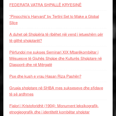
FEDERATA VATRA SHPALLË KRYESINË
“Pinocchio’s Harvard” by Tertini Set to Make a Global
Slice
A duhet që Shqipëria të ribëhet një vend i jetueshëm për
të gjithë shqiptarët?
Përfundoi me sukses Seminari XIX Mbarëkombëtar i
Mësuesve të Gjuhës Shqipe dhe Kulturës Shqiptare në
Diasporë dhe në Mërgatë
Pse dhe kush e vrau Hasan Riza Pashën?
Gruaja shqiptare në SHBA mes sukseseve dhe sfidave
të së ardhmes
Fjalori i Kristoforidhit (1904): Monument leksikografik,
etnogjeografik dhe i identitetit kombëtar shqiptar