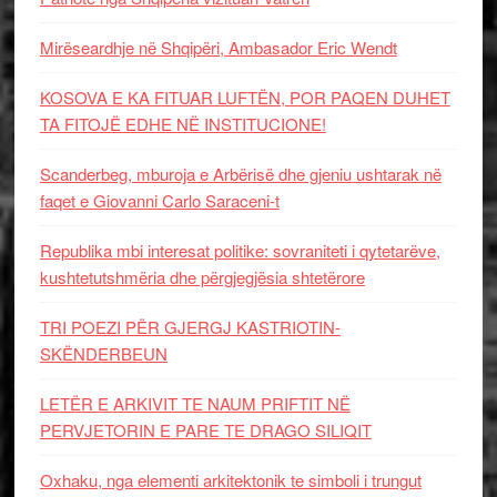
Mirëseardhje në Shqipëri, Ambasador Eric Wendt
KOSOVA E KA FITUAR LUFTËN, POR PAQEN DUHET
TA FITOJË EDHE NË INSTITUCIONE!
Scanderbeg, mburoja e Arbërisë dhe gjeniu ushtarak në
faqet e Giovanni Carlo Saraceni-t
Republika mbi interesat politike: sovraniteti i qytetarëve,
kushtetutshmëria dhe përgjegjësia shtetërore
TRI POEZI PËR GJERGJ KASTRIOTIN-
SKËNDERBEUN
LETËR E ARKIVIT TE NAUM PRIFTIT NË
PERVJETORIN E PARE TE DRAGO SILIQIT
Oxhaku, nga elementi arkitektonik te simboli i trungut