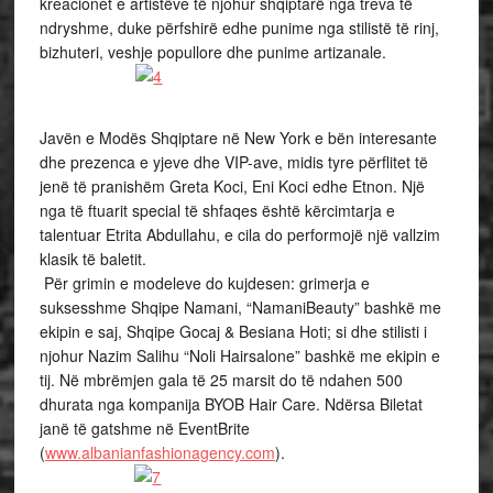
kreacionet e artistëve të njohur shqiptarë nga treva të
ndryshme, duke përfshirë edhe punime nga stilistë të rinj,
bizhuteri, veshje popullore dhe punime artizanale.
Javën e Modës Shqiptare në New York e bën interesante
dhe prezenca e yjeve dhe VIP-ave, midis tyre përflitet të
jenë të pranishëm Greta Koci, Eni Koci edhe Etnon. Një
nga të ftuarit special të shfaqes është kërcimtarja e
talentuar Etrita Abdullahu, e cila do performojë një vallzim
klasik të baletit.
Për grimin e modeleve do kujdesen: grimerja e
suksesshme Shqipe Namani, “NamaniBeauty” bashkë me
ekipin e saj, Shqipe Gocaj & Besiana Hoti; si dhe stilisti i
njohur Nazim Salihu “Noli Hairsalone” bashkë me ekipin e
tij. Në mbrëmjen gala të 25 marsit do të ndahen 500
dhurata nga kompanija BYOB Hair Care. Ndërsa Biletat
janë të gatshme në EventBrite
(
www.albanianfashionagency.com
).