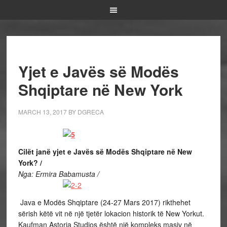
Yjet e Javës së Modës
Shqiptare në New York
MARCH 13, 2017
BY
DGRECA
Cilët janë yjet e Javës së Modës Shqiptare në New
York? /
Nga: Ermira Babamusta /
Java e Modës Shqiptare (24-27 Mars 2017) rikthehet
sërish këtë vit në një tjetër lokacion historik të New Yorkut.
Kaufman Astoria Studios është një kompleks masiv në