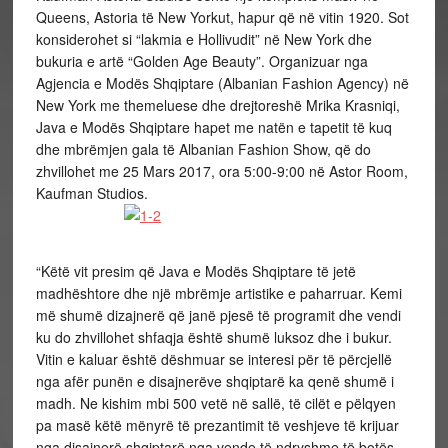
Queens, Astoria të New Yorkut, hapur që në vitin 1920. Sot
konsiderohet si “lakmia e Hollivudit” në New York dhe
bukuria e artë “Golden Age Beauty”. Organizuar nga
Agjencia e Modës Shqiptare (Albanian Fashion Agency) në
New York me themeluese dhe drejtoreshë Mrika Krasniqi,
Java e Modës Shqiptare hapet me natën e tapetit të kuq
dhe mbrëmjen gala të Albanian Fashion Show, që do
zhvillohet me 25 Mars 2017, ora 5:00-9:00 në Astor Room,
Kaufman Studios.
“Këtë vit presim që Java e Modës Shqiptare të jetë
madhështore dhe një mbrëmje artistike e paharruar. Kemi
më shumë dizajnerë që janë pjesë të programit dhe vendi
ku do zhvillohet shfaqja është shumë luksoz dhe i bukur.
Vitin e kaluar është dëshmuar se interesi për të përcjellë
nga afër punën e disajnerëve shqiptarë ka qenë shumë i
madh. Ne kishim mbi 500 vetë në sallë, të cilët e pëlqyen
pa masë këtë mënyrë të prezantimit të veshjeve të krijuar
nga disajnerë shqiptarë nga vende të ndryshme të botës.