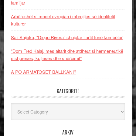
familjar
Arbëreshët si model evropian i mbrojtjes së identitetit
kulturor
Sali Shijaku, “Diego Rivera” shqiptar i artit tonë kombëtar
“Dom Fred Kalaj, mes altarit dhe atdheut si hermeneutikë
e shpresës, kujtesës dhe shërbimit”
A PO ARMATOSET BALLKANI?
KATEGORITË
Kategoritë
ARKIV