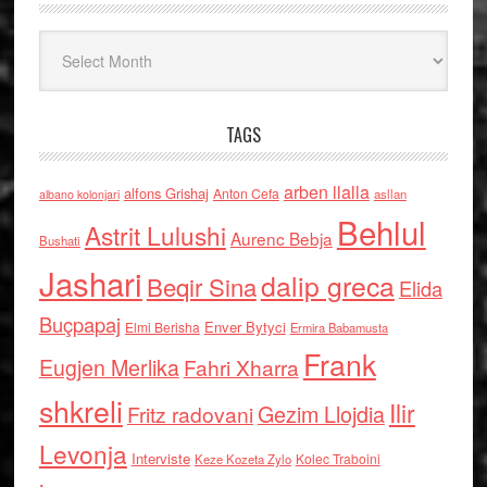
Arkiv
TAGS
arben llalla
alfons Grishaj
Anton Cefa
asllan
albano kolonjari
Behlul
Astrit Lulushi
Aurenc Bebja
Bushati
Jashari
dalip greca
Beqir Sina
Elida
Buçpapaj
Enver Bytyci
Elmi Berisha
Ermira Babamusta
Frank
Eugjen Merlika
Fahri Xharra
shkreli
Ilir
Gezim Llojdia
Fritz radovani
Levonja
Interviste
Kolec Traboini
Keze Kozeta Zylo