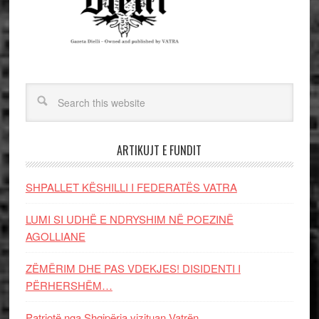
ARTIKUJT E FUNDIT
SHPALLET KËSHILLI I FEDERATËS VATRA
LUMI SI UDHË E NDRYSHIM NË POEZINË
AGOLLIANE
ZËMËRIM DHE PAS VDEKJES! DISIDENTI I
PËRHERSHËM…
Patriotë nga Shqipëria vizituan Vatrën