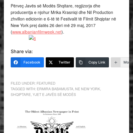
Përveç Javës së Modës Shqitare, regjizorja dhe
producentja e njohur Mrika Krasniqi dhe Nil Production
zhvillon edicionin e 6-të të Festivalit të Filmit Shqiptar në
New York prej datës 26 deri më 29 maj, 2017
(
www.albanianfilmweek.net
).
Share via:
Facebook
Twitter
Copy Link
More
FILED UNDER:
FEATURED
TAGGED WITH:
ERMIRA BABAMUSTA
,
NE NEW YORK
,
SHQIPTARE
,
YJET E JAVËS SË MODËS