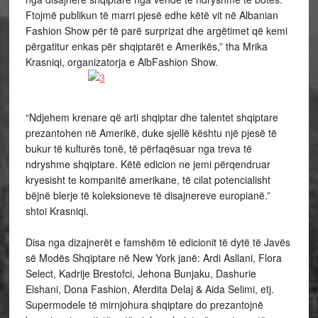
Ftojmë publikun të marri pjesë edhe këtë vit në Albanian
Fashion Show pë
r t
ë parë surprizat dhe argëtimet që kemi
përgatitur enkas për shqiptarët e Amerikës,” tha Mrika
Krasniqi, organizatorja e AlbFashion Show.
“Ndjehem krenare që arti shqiptar dhe talentet shqiptare
prezantohen në Amerikë, duke sjellë kështu një pjesë të
bukur të kulturës tonë, të përfaqësuar nga treva të
ndryshme shqiptare. Këtë edicion ne jemi përqendruar
kryesisht te kompanitë amerikane, të cilat potencialisht
bëjnë blerje të koleksioneve të disajnereve europianë.”
shtoi Krasniqi.
Disa nga dizajnerët e famshëm të edicionit të dytë të Javës
së Modës Shqiptare në New York janë: Ardi Asllani, Flora
Select, Kadrije Brestofci, Jehona Bunjaku, Dashurie
Elshani, Dona Fashion, Aferdita Delaj & Aida Selimi, etj.
Supermodele të mirnjohura shqiptare do prezantojnë