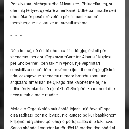
Pensilvania, Michigani dhe Milwaukee, Philadelfia, etj, si
dhe miq të tyre, qytetarë amerikanë. Udhëtuan madje deri
dhe nëkatër-pesë orë vetëm për t’u bashkuar në
mbështetje të një kauze të mrekullueshme!
* * *
Në çdo maj, që është dhe muaji i ndërgjegjësimit për
shëndetin mendor, Organizta “Care for Albania/ Kujdesu
për Shqipërinë”, bën takimin vjetor, një veprimtari
sensibilizuese për të rritur vëmendjen dhe ndërgjegjësimin
ndaj çështjeve të shëndetit mendor brenda komunitetit
shqiptaro-amerikan në Çikago dhe kalohet më tej në
ndihmën konkrete në njerëzit në Shqipëri, ku mundet dhe
nevoja është më e madhe..
Motoja e Organizatës nuk është thjesht një “event” apo
disa radhazi, por një lëvizje, një kujtesë se kur bashkohemi,
krijojmë ndryshime që jehojnë përtej sallës dhe takimeve.
Sepse shëndeti mendor ka rëndësi të madhe dhe shërimi