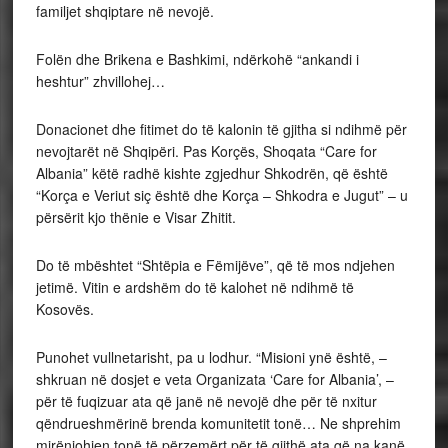
familjet shqiptare në nevojë.
Folën dhe Brikena e Bashkimi, ndërkohë “ankandi i
heshtur” zhvillohej…
Donacionet dhe fitimet do të kalonin të gjitha si ndihmë për
nevojtarët në Shqipëri. Pas Korçës, Shoqata “Care for
Albania” këtë radhë kishte zgjedhur Shkodrën, që është
“Korça e Veriut siç është dhe Korça – Shkodra e Jugut” – u
përsërit kjo thënie e Visar Zhitit.
Do të mbështet “Shtëpia e Fëmijëve”, që të mos ndjehen
jetimë. Vitin e ardshëm do të kalohet në ndihmë të
Kosovës.
Punohet vullnetarisht, pa u lodhur. “Misioni ynë është, –
shkruan në dosjet e veta Organizata ‘Care for Albania’, –
për të fuqizuar ata që janë në nevojë dhe për të nxitur
qëndrueshmërinë brenda komunitetit tonë… Ne shprehim
mirënjohjen tonë të përzemërt për të gjithë ata që na kanë