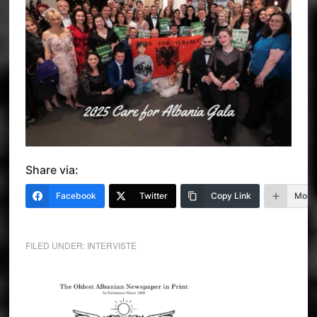
Share via:
Facebook
Twitter
Copy Link
More
FILED UNDER:
INTERVISTE