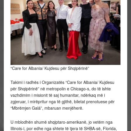
“Care for Albania/ Kujdesu për Shqipërinë”
Takimi i radhës i Organizatës “Care for Albania/ Kujdesu
për Shqipërinë” në metropolin e Chicago-s, do të ishte
vazhdimim i misionit të saj humanitar, ndërkaq më i
zgjeruar, i mirëpritur nga të gjithë, biletat prenotuese për
“Mbrëmjen Galá”, mbaruan menjëherë.
U mblodhën shumë shqiptaro-amerikanë, jo vetëm nga
Illinois-i, por edhe nga shtete të tjera të SHBA-së, Florida,