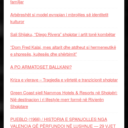
familjar
Arbëreshët si model evropian i mbrojtjes së identitetit
kulturor
Sali Shijaku, “Diego Rivera” shqiptar i artit tonë kombëtar
“Dom Fred Kalaj, mes altarit dhe atdheut si hermeneutikë
e shpresës, kujtesës dhe shërbimit”
A PO ARMATOSET BALLKANI?
Kriza e vlerave – Tragjedia e vërtetë e tranzicionit shqiptar
Green Coast sjell Nammos Hotels & Resorts në Shqipëri:
Një destinacion i ri lifestyle merr formë në Rivierën
Shqiptare
PUEBLO (1966) / HISTORIA E SPANJOLLES NGA
VALENCIA QË PËRFUNDOI NË LUSHNJE — 29 VJET