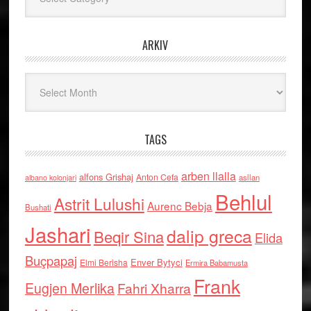
ARKIV
Arkiv
TAGS
arben llalla
alfons Grishaj
Anton Cefa
asllan
albano kolonjari
Behlul
Astrit Lulushi
Aurenc Bebja
Bushati
Jashari
dalip greca
Beqir Sina
Elida
Buçpapaj
Enver Bytyci
Elmi Berisha
Ermira Babamusta
Frank
Eugjen Merlika
Fahri Xharra