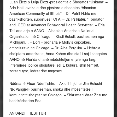
Luan Elezi & Lulja Elezi -presidentia e Shoqates “Uskana” –
Ada Hoti, avokate dhe pjestare e shoqates “Albanian-
American Community of Illinois” – Dr. Petrit Ndrio me
bashkshorten, suportues i CFA. – Dr. Psikiatër, “Fondator
and CEO at Advancet Behavioral Health Services”. – Erla
Teli anetarja e AANO – Albanian-American National
Organization në Chicago. – Kladi Bekoli, businesmen nga
Michigani… – Dori – pronarja e Molly’s cupcakes,
ëmbelsirave në Chicago. – Dr. Alba Pergjika. – Hebreja
shqiptaro-amerikane, Anna Kohen dhe stafi i saj i shoqates
AANO në Florida dhanë mbështetjen e tyre nga larg.
Infermiere, police shqiptare, etj. E bukura ishin fëmijët,
zërat e tyre, lodrat dhe miqësitë
Ndërsa të Ftuar Nderi ishin: – Aktori i njohur Jim Belushi –
Nik Vangjeli- businesman, shoku dhe mbështetës i
komunitetit shqiptar ne Chicago. – Shkrimtari Visar Zhiti me
bashkëshorten Eda.
ANKANDI I HESHTUR