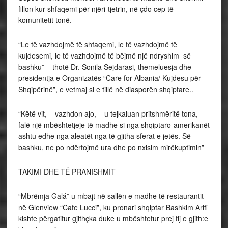
fillon kur shfaqemi për njëri-tjetrin, në çdo cep të
komunitetit tonë.
“Le të vazhdojmë të shfaqemi, le të vazhdojmë të
kujdesemi, le të vazhdojmë të bëjmë një ndryshim së
bashku” – thotë Dr. Sonila Sejdarasi, themeluesja dhe
presidentja e Organizatës “Care for Albania/ Kujdesu për
Shqipërinë”, e vetmaj si e tillë në diasporën shqiptare..
“Këtë vit, – vazhdon ajo, – u tejkaluan pritshmëritë tona,
falë një mbështetjeje të madhe si nga shqiptaro-amerikanët
ashtu edhe nga aleatët nga të gjitha sferat e jetës. Së
bashku, ne po ndërtojmë ura dhe po nxisim mirëkuptimin”
TAKIMI DHE TË PRANISHMIT
“Mbrëmja Galá” u mbajt në sallën e madhe të restaurantit
në Glenview “Cafe Lucci”, ku pronari shqiptar Bashkim Arifi
kishte përgatitur gjithçka duke u mbështetur prej tij e gjith:e