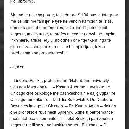
kjo mbr:emje.
Shumë të rinj shqiptar:e, të lindur në SHBA ose të integruar
më së miri me familjet e tyre në vendin kampion të lirisë,
demokracisë dhe mirëqenies, veteranë të patriotizmit
shqiptar, intelektualë, të profesioneve të ndryshme, mjekë,
inxhinierë, artistë, etj. u mblodhën dhe “qenkemi nga të
gjitha trevat shqiptare”, po i thoshin njëri-tjetri, teksa
takoheshin apo prezantoheshin.
Ja, disa:
– Liridona Ashiku, profesore në “Noterdame university”,
vjen nga Maqedonia… – Kristen Anderson, avokate në
Chicago dhe psikologe me bashkëshortin e saj gjygjtar ne
Chicago. amerikane. – Dr. Lilia Berkovich & Dr. Deahdra
Bower, psikologe ne Chicago. – Dr. Kate & Adam – doktore
dhe pronaret e “businesit Synergy, Spine & performance”,
mbështet;ese e komunitetit. – Lekë Brisku, i pari Xhakon
shqiptar në Illinois, me bashkëshorten Blandina, – Dr.