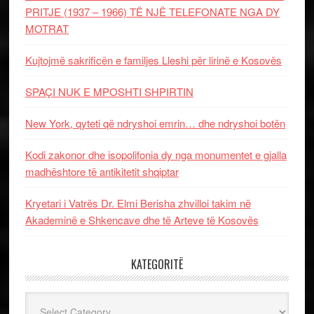
PRITJE (1937 – 1966) TË NJË TELEFONATE NGA DY
MOTRAT
Kujtojmë sakrificën e familjes Lleshi për lirinë e Kosovës
SPAÇI NUK E MPOSHTI SHPIRTIN
New York, qyteti që ndryshoi emrin… dhe ndryshoi botën
Kodi zakonor dhe isopolifonia dy nga monumentet e gjalla
madhështore të antikitetit shqiptar
Kryetari i Vatrës Dr. Elmi Berisha zhvilloi takim në
Akademinë e Shkencave dhe të Arteve të Kosovës
KATEGORITË
Kategoritë