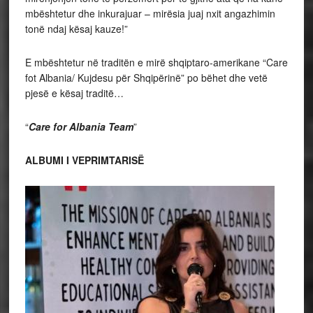
mbështetur dhe inkurajuar – mirësia juaj nxit angazhimin
tonë ndaj kësaj kauze!”
E mbështetur në traditën e mirë shqiptaro-amerikane “Care
fot Albania/ Kujdesu për Shqipërinë” po bëhet dhe vetë
pjesë e kësaj traditë…
“
Care for Albania Team
”
ALBUMI I VEPRIMTARISË