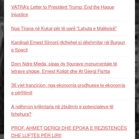
VATRA’s Letter to President Trump: End the Hague
Injustice
Nga Tirana në Kukaj për të parë “Lahuta e Malësisë”
Kardinali Ernest Simoni rikthehet si dëshmitar në Burgun
e Spaçit
Dom Ndre Mjeda, sipas dy figurave monumentale të
letrave shqipe, Ernest Koliqit dhe At Gjergj Fishta
36 vjet tranzicion, nga ekonomia prodhuese te ekonomia
e përfitimit
A ndihmon krijimtaria në zbulimin e potencialeve të
fshehura?
PROF. AHMET QERIQI DHE EPOKA E REZISTENCЁS
DHE LUFTЁS PЁR LIRI!