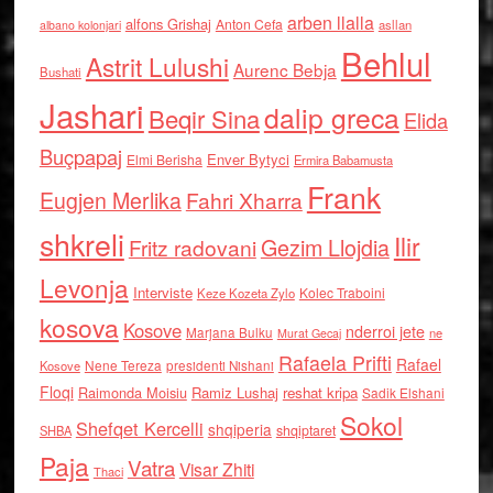
arben llalla
alfons Grishaj
Anton Cefa
asllan
albano kolonjari
Behlul
Astrit Lulushi
Aurenc Bebja
Bushati
Jashari
dalip greca
Beqir Sina
Elida
Buçpapaj
Enver Bytyci
Elmi Berisha
Ermira Babamusta
Frank
Eugjen Merlika
Fahri Xharra
shkreli
Ilir
Gezim Llojdia
Fritz radovani
Levonja
Interviste
Kolec Traboini
Keze Kozeta Zylo
kosova
Kosove
nderroi jete
Marjana Bulku
ne
Murat Gecaj
Rafaela Prifti
Rafael
Nene Tereza
Kosove
presidenti Nishani
Floqi
Raimonda Moisiu
Ramiz Lushaj
reshat kripa
Sadik Elshani
Sokol
Shefqet Kercelli
shqiperia
shqiptaret
SHBA
Paja
Vatra
Visar Zhiti
Thaci