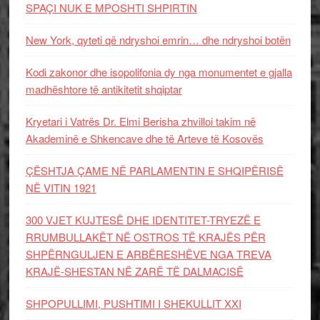
SPAÇI NUK E MPOSHTI SHPIRTIN
New York, qyteti që ndryshoi emrin… dhe ndryshoi botën
Kodi zakonor dhe isopolifonia dy nga monumentet e gjalla
madhështore të antikitetit shqiptar
Kryetari i Vatrës Dr. Elmi Berisha zhvilloi takim në
Akademinë e Shkencave dhe të Arteve të Kosovës
ÇËSHTJA ÇAME NË PARLAMENTIN E SHQIPËRISË
NË VITIN 1921
300 VJET KUJTESË DHE IDENTITET-TRYEZË E
RRUMBULLAKËT NË OSTROS TË KRAJËS PËR
SHPËRNGULJEN E ARBËRESHËVE NGA TREVA
KRAJË-SHESTAN NË ZARË TË DALMACISË
SHPOPULLIMI, PUSHTIMI I SHEKULLIT XXI