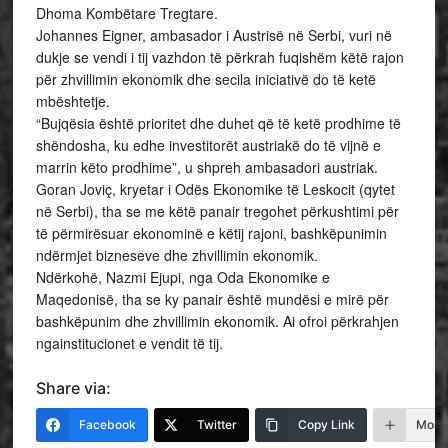
Dhoma Kombëtare Tregtare.
Johannes Eigner, ambasador i Austrisë në Serbi, vuri në
dukje se vendi i tij vazhdon të përkrah fuqishëm këtë rajon
për zhvillimin ekonomik dhe secila iniciativë do të ketë
mbështetje.
“Bujqësia është prioritet dhe duhet që të ketë prodhime të
shëndosha, ku edhe investitorët austriakë do të vijnë e
marrin këto prodhime”, u shpreh ambasadori austriak.
Goran Joviç, kryetar i Odës Ekonomike të Leskocit (qytet
në Serbi), tha se me këtë panair tregohet përkushtimi për
të përmirësuar ekonominë e këtij rajoni, bashkëpunimin
ndërmjet bizneseve dhe zhvillimin ekonomik.
Ndërkohë, Nazmi Ejupi, nga Oda Ekonomike e
Maqedonisë, tha se ky panair është mundësi e mirë për
bashkëpunim dhe zhvillimin ekonomik. Ai ofroi përkrahjen
ngainstitucionet e vendit të tij.
Share via:
Facebook
Twitter
Copy Link
More