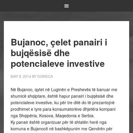
Bujanoc, çelet panairi i
bujqësisë dhe
potencialeve investive
MAY 9, 2014
BY
DGRECA
Në Bujanoc, qytet në Luginën e Preshevës të banuar me
shumicë shqiptare, është hapur panairi i bujqësisë dhe
potencialeve investive, ku për tre ditë do të prezantojnë
prodhimet e tyre para konsumatorëve dhjetëra kompani
nga Shqipëria, Kosova, Maqedonia e Serbia.
Ky panair është organizuar për të shtatën herë nga
komuna e Bujanocit në bashkëpunim me Qendrën për