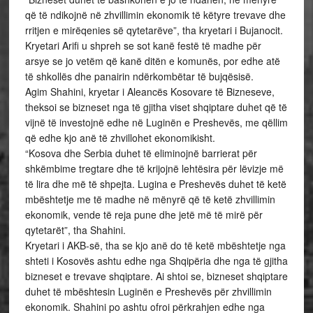
që të ndikojnë në zhvillimin ekonomik të këtyre trevave dhe
rritjen e mirëqenies së qytetarëve”, tha kryetari i Bujanocit.
Kryetari Arifi u shpreh se sot kanë festë të madhe për
arsye se jo vetëm që kanë ditën e komunës, por edhe atë
të shkollës dhe panairin ndërkombëtar të bujqësisë.
Agim Shahini, kryetar i Aleancës Kosovare të Bizneseve,
theksoi se bizneset nga të gjitha viset shqiptare duhet që të
vijnë të investojnë edhe në Luginën e Preshevës, me qëllim
që edhe kjo anë të zhvillohet ekonomikisht.
“Kosova dhe Serbia duhet të eliminojnë barrierat për
shkëmbime tregtare dhe të krijojnë lehtësira për lëvizje më
të lira dhe më të shpejta. Lugina e Preshevës duhet të ketë
mbështetje me të madhe në mënyrë që të ketë zhvillimin
ekonomik, vende të reja pune dhe jetë më të mirë për
qytetarët”, tha Shahini.
Kryetari i AKB-së, tha se kjo anë do të ketë mbështetje nga
shteti i Kosovës ashtu edhe nga Shqipëria dhe nga të gjitha
bizneset e trevave shqiptare. Ai shtoi se, bizneset shqiptare
duhet të mbështesin Luginën e Preshevës për zhvillimin
ekonomik. Shahini po ashtu ofroi përkrahjen edhe nga