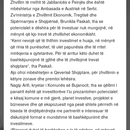
Zhvillim të rrethit të Jabllanicës e Peinjës dhe është
mbështetur nga Ambasada e Austrisë në Serbi.
Zv/ministrja e Zhvillimit Ekonomik, Tregtisë dhe
Sipërmarrjes e Shqipërisë, Brunilda Paskali, tha se
potencialet e dëshira për të investuar nuk mungojnë, në
mënyrë që kjo trevë të zhvillohet ekonomikisht.
“Kemi nevojë që të thithim investimet e huaja, në mënyrë
që rinia të punësohet, të ulet papunësia dhe të rritet
mirëqenia e qytetarëve. Për të arritur këto duhet të
bashkëpunojmë të gjithë dhe të zhvillojmë trevat
shqiptare”, tha Paskali.
Ajo ofroi mbështetjen e Qeverisë Shqiptare, për zhvillimin e
këtyre zonave dhe premtoi lehësira.
Nagip Arifi, kryetar i Komunës së Bujanocit, tha se qëllimi i
panairit është që investitorëve t’iu prezantohen potencialet
e kësaj komune e më gjerë, planet investive, projektet e
bizneseve dhe që ekspozuesit nga pesë shtete përrreth në
biseda të drejtëpërdrejta me partnerët e interesuar të
diskutojnë format e mundshme të bashkëpunimit dhe
investimeve.
“Bizneset duhet të bashkohen e jo të ndahen, në mënyrë