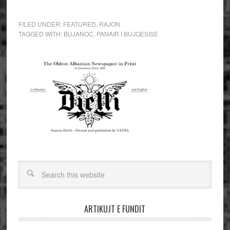
FILED UNDER:
FEATURED
,
RAJON
TAGGED WITH:
BUJANOC
,
PANAIR I BUJQESISE
ARTIKUJT E FUNDIT