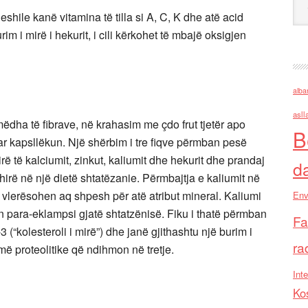
eshile kanë vitamina të tilla si A, C, K dhe atë acid
im i mirë i hekurit, i cili kërkohet të mbajë oksigjen
alba
asll
mëdha të fibrave, në krahasim me çdo frut tjetër apo
B
ar kapsllëkun. Një shërbim i tre fiqve përmban pesë
irë të kalciumit, zinkut, kaliumit dhe hekurit dhe prandaj
d
irë në një dietë shtatëzanie. Përmbajtja e kaliumit në
 vlerësohen aq shpesh për atë atribut mineral. Kaliumi
Env
n para-eklampsi gjatë shtatzënisë. Fiku i thatë përmban
Fa
(“kolesteroli i mirë”) dhe janë gjithashtu një burim i
ra
ë proteolitike që ndihmon në tretje.
Inte
Ko