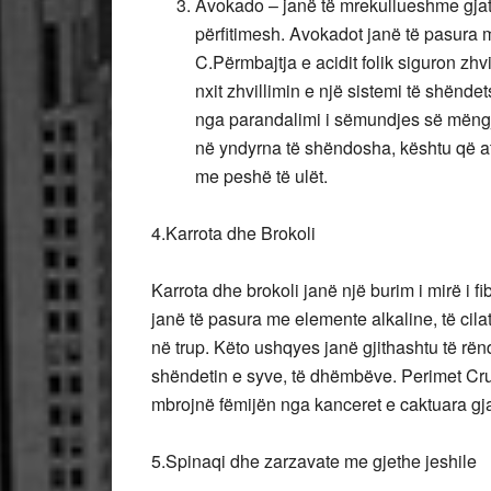
Avokado – janë të mrekullueshme gjatë
përfitimesh. Avokadot janë të pasura m
C.Përmbajtja e acidit folik siguron zhv
nxit zhvillimin e një sistemi të shënde
nga parandalimi i sëmundjes së mëngjes
në yndyrna të shëndosha, kështu që ata
me peshë të ulët.
4.Karrota dhe Brokoli
Karrota dhe brokoli janë një burim i mirë i f
janë të pasura me elemente alkaline, të cilat
në trup. Këto ushqyes janë gjithashtu të rën
shëndetin e syve, të dhëmbëve. Perimet Cruc
mbrojnë fëmijën nga kanceret e caktuara gja
5.Spinaqi dhe zarzavate me gjethe jeshile