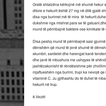
Gratë shtatzëna kërkojnë më shumë hekur s
ditore e hekurit është 27 mg në ditë gjatë sh
disa nga burimet më të mira të hekurit.duhe
dukshme nga mishrat para se të gatuani,dhe
mund të përmbajnë baktere ose kimikate të
Disa peshq mund të përmbajnë sasi gjurmë t
dëmshëm që mund të jenë shumë të dëmshëm 
skumbri, sardelet dhe harengat kanë tendenc
dhe janë të mbushura me ushqyes të shëndet
jashtëzakonisht të rëndësishme për zhvillimi
mjaftueshëm nga burimi, trupi ka nevojë q
vitaminë C. Ju gjithashtu do të duhet të mb
hekurit në trup.
8.Vezët