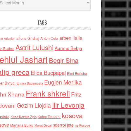
TAGS
arben llalla
alfons Grishaj
Anton Cefa
no kolonjari
Astrit Lulushi
Aurenc Bebja
an Bushati
ehlul Jashari
Beqir Sina
alip greca
Elida Buçpapaj
Elmi Berisha
Eugjen Merlika
er Bytyci
Ermira Babamusta
Frank shkreli
hri Xharra
Fritz
Ilir Levonja
Gezim Llojdia
dovani
kosova
rviste
Kolec Traboini
Keze Kozeta Zylo
sove
nderroi jete
Marjana Bulku
ne Kosove
Murat Gecaj