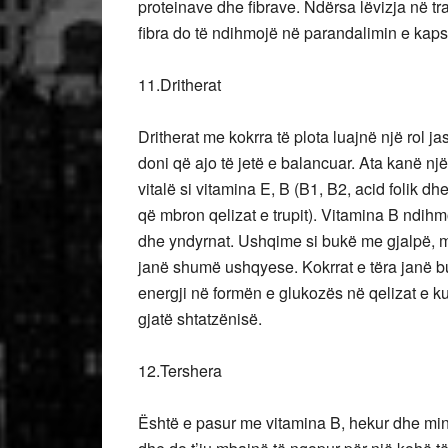
proteinave dhe fibrave. Ndërsa lëvizja në tr
fibra do të ndihmojë në parandalimin e kapsl
11.Dritherat
Dritherat me kokrra të plota luajnë një rol j
doni që ajo të jetë e balancuar. Ata kanë një
vitalë si vitamina E, B (B1, B2, acid folik d
që mbron qelizat e trupit). Vitamina B ndihmo
dhe yndyrnat. Ushqime si bukë me gjalpë, miel
janë shumë ushqyese. Kokrrat e tëra janë bu
energji në formën e glukozës në qelizat e ku
gjatë shtatzënisë.
12.Tershera
Është e pasur me vitamina B, hekur dhe mine