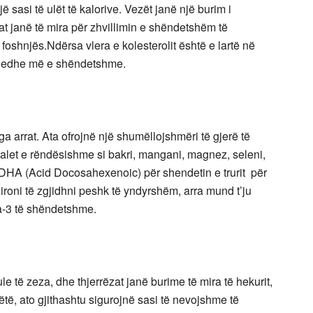
ë sasi të ulët të kalorive. Vezët janë një burim i
t janë të mira për zhvillimin e shëndetshëm të
ë foshnjës.Ndërsa vlera e kolesterolit është e lartë në
i edhe më e shëndetshme.
 arrat. Ata ofrojnë një shumëllojshmëri të gjerë të
alet e rëndësishme si bakri, mangani, magnez, seleni,
ë DHA (Acid Docosahexenoic) për shendetin e trurit për
ironi të zgjidhni peshk të yndyrshëm, arra mund t’ju
a-3 të shëndetshme.
e të zeza, dhe thjerrëzat janë burime të mira të hekurit,
ëtë, ato gjithashtu sigurojnë sasi të nevojshme të