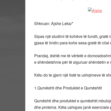
Shkruan: Ajshe Leka/*
Sipas një studimi të kohëve të fundit, grat
gjasa të lindin para kohe sesa gratë të cil
Prandaj, është me të vërtetë e domosdoshme 
e shëndetshme për të siguruar shëndetin e 
Këtu do te gjeni një listë te ushqimeve të 
1.Qumështi dhe Produktet e Qumështit
Qumështi dhe produktet e qumështit mbulojnë 
dhe proteina. Këta ushqyes janë esenciale 