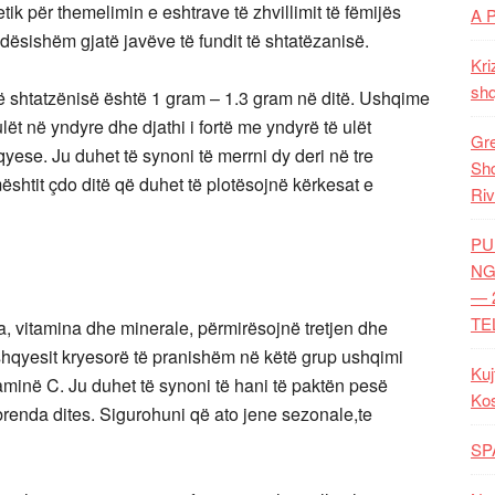
tik për themelimin e eshtrave të zhvillimit të fëmijës
A 
dësishëm gjatë javëve të fundit të shtatëzanisë.
Kri
shq
ë shtatzënisë është 1 gram – 1.3 gram në ditë. Ushqime
ulët në yndyre dhe djathi i fortë me yndyrë të ulët
Gre
qyese. Ju duhet të synoni të merrni dy deri në tre
Shq
shtit çdo ditë që duhet të plotësojnë kërkesat e
Riv
PU
NG
— 
TE
a, vitamina dhe minerale, përmirësojnë tretjen dhe
hqyesit kryesorë të pranishëm në këtë grup ushqimi
Kuj
taminë C. Ju duhet të synoni të hani të paktën pesë
Ko
renda dites. Sigurohuni që ato jene sezonale,te
SP