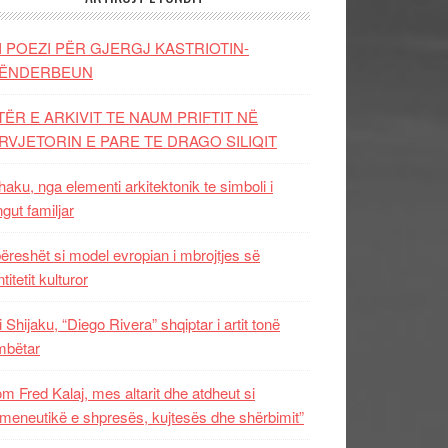
I POEZI PËR GJERGJ KASTRIOTIN-
ËNDERBEUN
TËR E ARKIVIT TE NAUM PRIFTIT NË
RVJETORIN E PARE TE DRAGO SILIQIT
aku, nga elementi arkitektonik te simboli i
ngut familjar
ëreshët si model evropian i mbrojtjes së
titetit kulturor
i Shijaku, “Diego Rivera” shqiptar i artit tonë
mbëtar
m Fred Kalaj, mes altarit dhe atdheut si
meneutikë e shpresës, kujtesës dhe shërbimit”