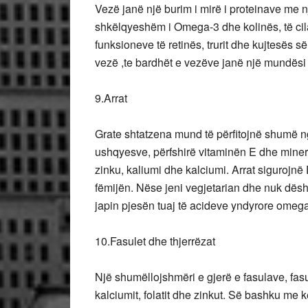
Vezë janë një burim i mirë i proteinave me nj
shkëlqyeshëm i Omega-3 dhe kolinës, të cila
funksioneve të retinës, trurit dhe kujtesës s
vezë ,te bardhët e vezëve janë një mundës
9.Arrat
Grate shtatzena mund të përfitojnë shumë nga
ushqyesve, përfshirë vitaminën E dhe miner
zinku, kaliumi dhe kalciumi. Arrat sigurojn
fëmijën. Nëse jeni vegjetarian dhe nuk dësh
japin pjesën tuaj të acideve yndyrore omeg
10.Fasulet dhe thjerrëzat
Një shumëllojshmëri e gjerë e fasulave, fasul
kalciumit, folatit dhe zinkut. Së bashku me k