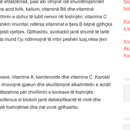
 shtatzënisë, pasi ato ofrojnë një shumëllojshmëri
New
bot
e acid folik, kalium, vitaminë B6 dhe vitaminë
illimin e duhur të tubit nervor në foshnjën, vitamina C
Kod
tshëm imunitar, ndërsa vitaminat e tjera B bëjnë gjithçka
e g
it-vjelljes. Gjithashtu, avokadot janë shumë të lartë
 mund t’ju ndihmojnë të rritni peshën tuaj,nëse jeni
Kry
Aka
Ko
ibrave, vitamina A, karotenoide dhe vitamina C. Karotat
 rinovojnë gjakun dhe ekuilibrojnë alkalinitetin e acidit
Kat
dësishme për zhvillimin e kockave të foshnjës,
iferous si brokoli janë detoksifikantë të mirë dhe
të foshnjërisë dhe më vonë gjithashtu.
Ark