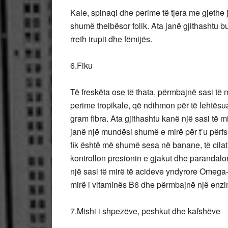
Kale, spinaqi dhe perime të tjera me gjethe j
shumë thelbësor folik. Ata janë gjithashtu bur
rreth trupit dhe fëmijës.
6.Fiku
Të freskëta ose të thata, përmbajnë sasi të 
perime tropikale, që ndihmon për të lehtësu
gram fibra. Ata gjithashtu kanë një sasi të m
janë një mundësi shumë e mirë për t’u përfsh
fik është më shumë sesa në banane, të cilat
kontrollon presionin e gjakut dhe parandalo
një sasi të mirë të acideve yndyrore Omega-3 
mirë i vitaminës B6 dhe përmbajnë një enzim
7.Mishi i shpezëve, peshkut dhe kafshëve