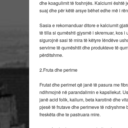
dhe koagulimit të foshnjës. Kalciumi është je
suaj dhe për këtë arsye bëhet edhe më i rën
Sasia e rekomanduar ditore e kalciumit gjat
të tilla si qumështi gjysmë i skremuar, kos i 
sigurojnë sasi të mira të këtyre lëndëve ush
servime të qumështit dhe produkteve të qumë
përditshme.
2.Fruta dhe perime
Frutat dhe perimet që janë të pasura me fibr
ndihmojnë në parandalimin e kapsllekut. Us
janë acid folik, kalium, beta karotinë dhe vi
pjesë të frutave dhe perimeve të ndryshme b
freskëta dhe te pastruara mire.