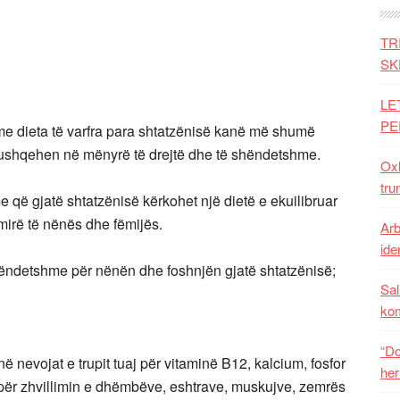
TR
SK
LE
PE
ë me dieta të varfra para shtatzënisë kanë më shumë
at ushqehen në mënyrë të drejtë dhe të shëndetshme.
Oxh
tru
që gjatë shtatzënisë kërkohet një dietë e ekuilibruar
mirë të nënës dhe fëmijës.
Arb
iden
shëndetshme për nënën dhe foshnjën gjatë shtatzënisë;
Sal
ko
“Do
nevojat e trupit tuaj për vitaminë B12, kalcium, fosfor
her
për zhvillimin e dhëmbëve, eshtrave, muskujve, zemrës