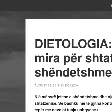
DIETOLOGIA:
mira për shta
shëndetshme
AUGUST 14, 2018
BY
DGRECA
Një mënyrë jetese e shëndetshme dhe një
shtatzënisë. Së bashku me të gjitha kontr
tepër me nevojat tuaja ushqyese./