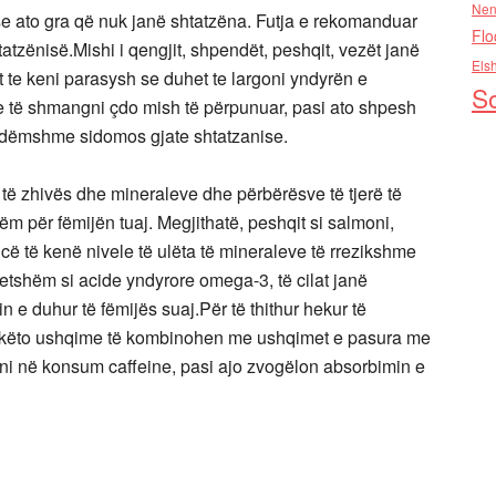
Nen
e ato gra që nuk janë shtatzëna. Futja e rekomanduar
Flo
tatzënisë.Mishi i qengjit, shpendët, peshqit, vezët janë
Els
t te keni parasysh se duhet te largoni yndyrën e
So
 të shmangni çdo mish të përpunuar, pasi ato shpesh
 dëmshme sidomos gjate shtatzanise.
ë zhivës dhe mineraleve dhe përbërësve të tjerë të
për fëmijën tuaj. Megjithatë, peshqit si salmoni,
ë të kenë nivele të ulëta të mineraleve të rrezikshme
shëm si acide yndyrore omega-3, të cilat janë
n e duhur të fëmijës suaj.Për të thithur hekur të
e këto ushqime të kombinohen me ushqimet e pasura me
ani në konsum caffeine, pasi ajo zvogëlon absorbimin e