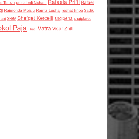
Rafaela Prifti
Rafael
e Tereza
presidenti Nishani
qi
Raimonda Moisiu
Ramiz Lushaj
reshat kripa
Sadik
Shefqet Kercelli
shqiperia
hani
shqiptaret
SHBA
kol Paja
Vatra
Visar Zhiti
Thaci