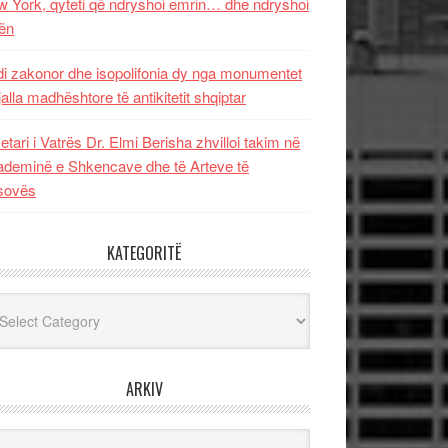
 York, qyteti që ndryshoi emrin… dhe ndryshoi
ën
i zakonor dhe isopolifonia dy nga monumentet
jalla madhështore të antikitetit shqiptar
etari i Vatrës Dr. Elmi Berisha zhvilloi takim në
deminë e Shkencave dhe të Arteve të
sovës
KATEGORITË
egoritë
ARKIV
iv