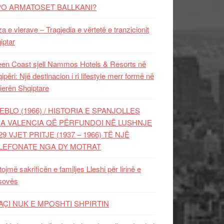
PO ARMATOSET BALLKANI?
za e vlerave – Tragjedia e vërtetë e tranzicionit
iptar
en Coast sjell Nammos Hotels & Resorts në
ipëri: Një destinacion i ri lifestyle merr formë në
ierën Shqiptare
EBLO (1966) / HISTORIA E SPANJOLLES
A VALENCIA QË PËRFUNDOI NË LUSHNJE
29 VJET PRITJE (1937 – 1966) TË NJË
LEFONATE NGA DY MOTRAT
tojmë sakrificën e familjes Lleshi për lirinë e
sovës
AÇI NUK E MPOSHTI SHPIRTIN