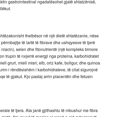
aktin gastrointestinal ngadalësohet gjatë shtatzënisë,
lëkut.
ashtëzakonisht thelbësor në një dietë shtatëzanie, nëse
 përmbajtje të lartë të fibrave dhe ushqyesve të tjerë
he niacin), selen dhe fitonutrientë (një kompleks bimore
n trupin të nxjerrë energji nga proteina, karbohidratet
l gruri, miell misri, elb, oriz kafe, bollgur, dhe quinoa
rim i rëndësishëm i karbohidrateve, të cilat sigurojnë
qe të gjakut. Kjo pastaj arrin placentën dhe fetusin
rale të tjera. Ata janë gjithashtu të mbushur me fibra