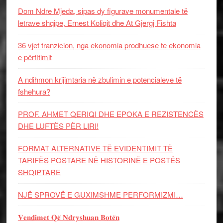
Dom Ndre Mjeda, sipas dy figurave monumentale të
letrave shqipe, Ernest Koliqit dhe At Gjergj Fishta
36 vjet tranzicion, nga ekonomia prodhuese te ekonomia
e përfitimit
A ndihmon krijimtaria në zbulimin e potencialeve të
fshehura?
PROF. AHMET QERIQI DHE EPOKA E REZISTENCЁS
DHE LUFTЁS PЁR LIRI!
FORMAT ALTERNATIVE TË EVIDENTIMIT TË
TARIFËS POSTARE NË HISTORINË E POSTËS
SHQIPTARE
NJË SPROVË E GUXIMSHME PERFORMIZMI…
𝐕𝐞𝐧𝐝𝐢𝐦𝐞𝐭 𝐐𝐞̈ 𝐍𝐝𝐫𝐲𝐬𝐡𝐮𝐚𝐧 𝐁𝐨𝐭𝐞̈𝐧