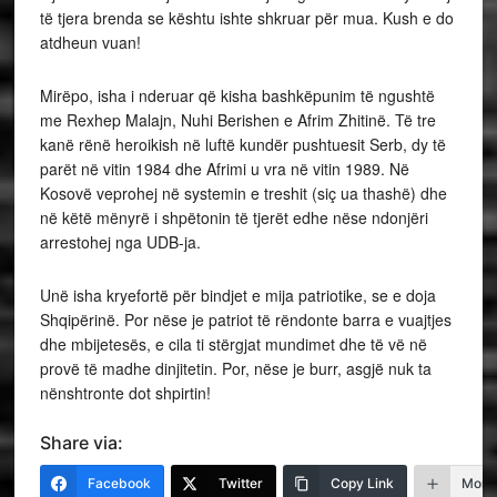
të tjera brenda se kështu ishte shkruar për mua. Kush e do
atdheun vuan!
Mirëpo, isha i nderuar që kisha bashkëpunim të ngushtë
me Rexhep Malajn, Nuhi Berishen e Afrim Zhitinë. Të tre
kanë rënë heroikish në luftë kundër pushtuesit Serb, dy të
parët në vitin 1984 dhe Afrimi u vra në vitin 1989. Në
Kosovë veprohej në systemin e treshit (siç ua thashë) dhe
në këtë mënyrë i shpëtonin të tjerët edhe nëse ndonjëri
arrestohej nga UDB-ja.
Unë isha kryefortë për bindjet e mija patriotike, se e doja
Shqipërinë. Por nëse je patriot të rëndonte barra e vuajtjes
dhe mbijetesës, e cila ti stërgjat mundimet dhe të vë në
provë të madhe dinjitetin. Por, nëse je burr, asgjë nuk ta
nënshtronte dot shpirtin!
Share via:
Facebook
Twitter
Copy Link
More