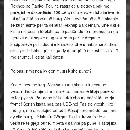
Rexhep në Ranko. Por, në rastin që u tregova pak më
parë, ishte dakordësimi100-përqind me votë i fshatarëve të
mi që unë të shkoja në burg. Ata u pyetën në atë mbledhje
se kush është për ta dënuar Rexhep Balidemajn. Unë disi e
kisha një besim të plotë se të paktën do të mbrohesha nga
njerëzit e mi sepse e ngrisja zërin për të drejtat e
shqiptarëve por ndodhi e kundërta dhe u habita se si disa
prej tyre i kishin ngritur nga dy duar që të dukeshin se janë
më shumë. I joti ta kall datën!
Po pas lirimit nga ky dënim, si i kishe punët?
Keq e mos më keq. S’kisha ku të shkoja u ktheva në
vendlindje. Ca njerzit e mi më ndihmuan të filloja punë si
rojtar pyjesh. Por edhe këtu nuk kisha mundësi të merrja
frymë! Sërish kisha nga pas UDB-në! Pas tre vitesh i lirë i
thënçin, më arrestojnë përsëri. Kësaj here më dënuan me
dy vite burg, në ishullin Gërgur. Pasi u lirova, ishte e
vështirë të gjeja punë, mbeta disa vite pa punë. Pastaj ika
në Kosovë. Në këtë periudhe kam qenë i martuar dhe