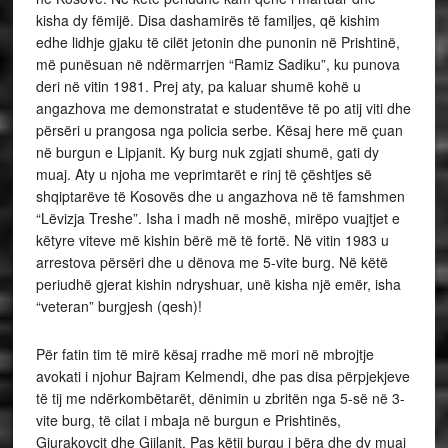
kisha dy fëmijë. Disa dashamirës të familjes, që kishim
edhe lidhje gjaku të cilët jetonin dhe punonin në Prishtinë,
më punësuan në ndërmarrjen “Ramiz Sadiku”, ku punova
deri në vitin 1981. Prej aty, pa kaluar shumë kohë u
angazhova me demonstratat e studentëve të po atij viti dhe
përsëri u prangosa nga policia serbe. Kësaj here më çuan
në burgun e Lipjanit. Ky burg nuk zgjati shumë, gati dy
muaj. Aty u njoha me veprimtarët e rinj të çështjes së
shqiptarëve të Kosovës dhe u angazhova në të famshmen
“Lëvizja Treshe”. Isha i madh në moshë, mirëpo vuajtjet e
këtyre viteve më kishin bërë më të fortë. Në vitin 1983 u
arrestova përsëri dhe u dënova me 5-vite burg. Në këtë
periudhë gjerat kishin ndryshuar, unë kisha një emër, isha
“veteran” burgjesh (qesh)!
Për fatin tim të mirë kësaj rradhe më mori në mbrojtje
avokati i njohur Bajram Kelmendi, dhe pas disa përpjekjeve
të tij me ndërkombëtarët, dënimin u zbritën nga 5-së në 3-
vite burg, të cilat i mbaja në burgun e Prishtinës,
Gjurakovcit dhe Gjilanit. Pas këtij burgu i bëra dhe dy muaj