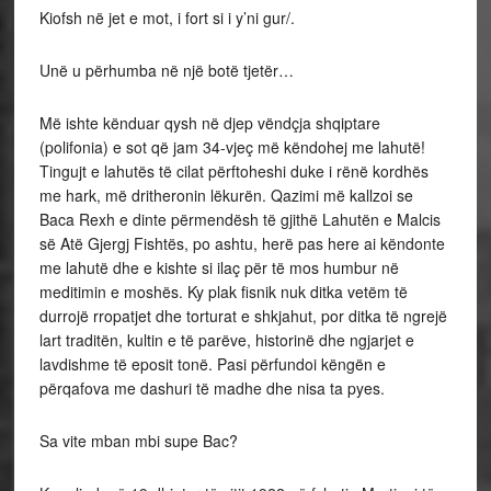
Kiofsh në jet e mot, i fort si i y’ni gur/.
Unë u përhumba në një botë tjetër…
Më ishte kënduar qysh në djep vëndçja shqiptare
(polifonia) e sot që jam 34-vjeç më këndohej me lahutë!
Tingujt e lahutës të cilat përftoheshi duke i rënë kordhës
me hark, më dritheronin lëkurën. Qazimi më kallzoi se
Baca Rexh e dinte përmendësh të gjithë Lahutën e Malcis
së Atë Gjergj Fishtës, po ashtu, herë pas here ai këndonte
me lahutë dhe e kishte si ilaç për të mos humbur në
meditimin e moshës. Ky plak fisnik nuk ditka vetëm të
durrojë rropatjet dhe torturat e shkjahut, por ditka të ngrejë
lart traditën, kultin e të parëve, historinë dhe ngjarjet e
lavdishme të eposit tonë. Pasi përfundoi këngën e
përqafova me dashuri të madhe dhe nisa ta pyes.
Sa vite mban mbi supe Bac?