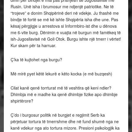
dinin për bindjet e mia pas prishjesh së Jugosllavisë me
Rusin. Unë isha i brumosur me ndjenjë patriotike. Ne të
“trojeve” e donim Shqipërinë deri në vdekje. Ju thashë me
bindje të fortë se më kë ishte Shqipëria isha dhe une. Pas
kësaj përgjigje u arrestova si Informbiro-ist dhe u dënova
me 6-vite burg. Dënimin e vuajta në burgun më famëkeq të
ish-Jugosllavisë në Goli Otok. Burgu ishte një tmerr i vërtet!
Kur skam për ta harruar.
Ç’ka të kujtohet nga burgu?
Më mirë pyet këtë lekurë e këto kocka (e më buzqesh)
Cilat kanë qenë torrturat më të veshtira që keni ndier?
Dhimbja më e madhe ka qenë dhimbje fizike apo dhimbje
shpirtërore?
Ç’do i burgosur politik në burgjet e regjimit Serb ka
përjetuar tortura të tmerrshme dhe në fund shumë nga ne
kanë vdekur nga ato tortura mizore. Presioni psikologjik ka