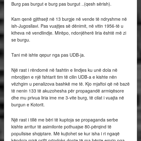
Burg pas burgut e burg pas burgut ..(qesh sërish).
Kam qenë gjithsejt në 13 burgje në vende të ndryshme në
ish-Jugosllavi. Pas vuajtjes së dënimit, në vitin 1956-të u
ktheva në vendlindje. Mirëpo, ndonjëherë liria është më zi
se burgu.
Tani më ishte qepur nga pas UDB-ja.
Një rast i rëndomë në fashtin e lindjes ku unë dola në
mbrojtjen e një fshtarit tim të cilin UDB-a e kishte nën
vëzhgim u penalizova bashkë me të. Kjo mjaftoi që në bazë
të nenin 133 të akuzohesha për propagandë armiqësore
dhe mu privua liria ime me 3-vite burg, të cilat i vuajta në
burgun e Kotorit.
Një rast i tillë me bëri të kuptoja se propaganda serbe
kishte arritur të asimilonte pothuajse 80-përqind të
popullsise shqiptare. Më kujtohet se kur isha i ri ngaqë
këndoja mirë prifti ortodoks donte të ma bënte emrin nga