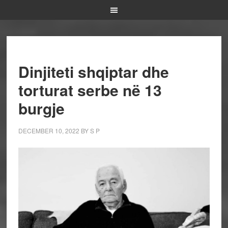
Dinjiteti shqiptar dhe
torturat serbe në 13
burgje
DECEMBER 10, 2022
BY
S P