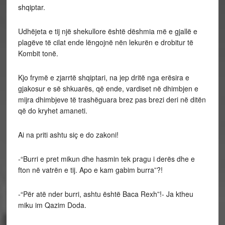
shqiptar.
Udhëjeta e tij një shekullore është dëshmia më e gjallë e
plagëve të cilat ende lëngojnë nën lekurën e drobitur të
Kombit tonë.
Kjo frymë e zjarrtë shqiptari, na jep dritë nga erësira e
gjakosur e së shkuarës, që ende, vardiset në dhimbjen e
mijra dhimbjeve të trashëguara brez pas brezi deri në ditën
që do kryhet amaneti.
Ai na priti ashtu siç e do zakoni!
-“Burri e pret mikun dhe hasmin tek pragu i derës dhe e
fton në vatrën e tij. Apo e kam gabim burra”?!
-“Për atë nder burri, ashtu është Baca Rexh”!- Ja ktheu
miku im Qazim Doda.