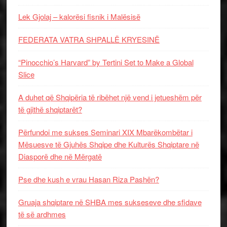
Lek Gjolaj – kalorësi fisnik i Malësisë
FEDERATA VATRA SHPALLË KRYESINË
“Pinocchio’s Harvard” by Tertini Set to Make a Global
Slice
A duhet që Shqipëria të ribëhet një vend i jetueshëm për
të gjithë shqiptarët?
Përfundoi me sukses Seminari XIX Mbarëkombëtar i
Mësuesve të Gjuhës Shqipe dhe Kulturës Shqiptare në
Diasporë dhe në Mërgatë
Pse dhe kush e vrau Hasan Riza Pashën?
Gruaja shqiptare në SHBA mes sukseseve dhe sfidave
të së ardhmes