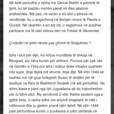
Në këtë periudhe u njoha me Qemal Stafën e patriotë të
tjerë, ku së bashku morëm pjesë në disa aksione
antifashiste. Më pas, në verën e 43-shit u ktheva në
vendlindje, ku u angazhova në lëvizjen rinore të Plavës e
Gucisë. Në vjeshtën e po atij viti, u regjistrova në aradhat
partizane me të cilat luftova deri në Trieste të Sllovenisë.
Ç’ndodhi në jetën tënde pas çlirimit të Shqipërise ?
Isha i etur për dije, mu krijua mundësia të shkoja në
Beograd, aty bëra kursin për shifrant. Punova për pak vite
në Gardën e Titos por isha i lodhur duke mbajtur pushkën
mbi supe, doja diçka më shumë, doja dije. Në vitin 1946 së
bashku me një grup kolegesh fituam të drejtën për të
studiuar ne Kiev të Bashkimit Sovjetik (në atë periudhë). Ne
ishim klasa e parë nga Ish-Jugosllavia që do trajnoheshim
për tu bërë pilot. Aty qendrova 2-vite. Kishte student nga e
gjithë bota. U njoha edhe me shumë shqiptarë të cilët i
ndihmova dhe ju gjetëm pranë njëri-tjetrit. Në vitin 1948
pasi përfundova kursin u punësova si pilot ushtarak në