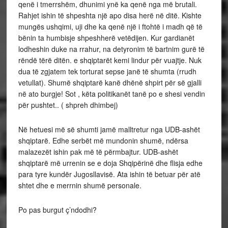
qenë i tmerrshëm, dhunimi ynë ka qenë nga më brutali.
Rahjet ishin të shpeshta një apo disa herë në ditë. Kishte
mungës ushqimi, uji dhe ka qenë një i ftohtë i madh që të
bënin ta humbisje shpeshherë vetëdijen. Kur gardianët
lodheshin duke na rrahur, na detyronim të bartnim gurë të
rëndë tërë ditën. e shqiptarët kemi lindur për vuajtje. Nuk
dua të zgjatem tek torturat sepse janë të shumta (rrudh
vetullat). Shumë shqiptarë kanë dhënë shpirt për së gjalli
në ato burgje! Sot , këta politikanët tanë po e shesi vendin
për pushtet.. ( shpreh dhimbej)
Në hetuesi më së shumti jamë malltretur nga UDB-ashët
shqiptarë. Edhe serbët më mundonin shumë, ndërsa
malazezët ishin pak më të përmbajtur. UDB-ashët
shqiptarë më urrenin se e doja Shqipërinë dhe flisja edhe
para tyre kundër Jugosllavisë. Ata ishin të betuar për atë
shtet dhe e merrnin shumë personale.
Po pas burgut ç’ndodhi?