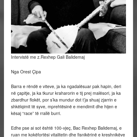
Intervistë me z.Rexhep Gali Balidemaj
Nga Orest Çipa
Barra e rëndë e viteve, ja ka ngadalësuar pak hapin, deri
në çapitje, ja ka tkurur kraharorin e tij prej malësori, ja ka
zbardhur flokët, por s’ka mundur dot t’ja shuaj zjarrin e
shkëlqimit të syve, mprehtësinë e mendimit dhe hijen e
kësaj “race” të rrallë burri.
Edhe pse ai sot është 100-vjeç, Bac Rexhep Balidemaj, e
ruan me kokëfortësi vitalitetin dhe fisnikërinë e kreshnikëve