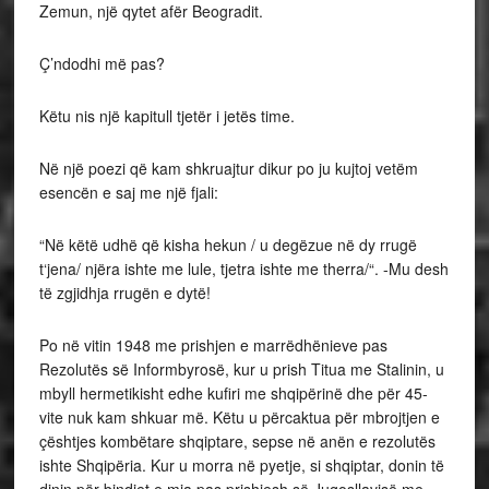
Zemun, një qytet afër Beogradit.
Ç’ndodhi më pas?
Këtu nis një kapitull tjetër i jetës time.
Në një poezi që kam shkruajtur dikur po ju kujtoj vetëm
esencën e saj me një fjali:
“Në këtë udhë që kisha hekun / u degëzue në dy rrugë
t‘jena/ njëra ishte me lule, tjetra ishte me therra/“. -Mu desh
të zgjidhja rrugën e dytë!
Po në vitin 1948 me prishjen e marrëdhënieve pas
Rezolutës së Informbyrosë, kur u prish Titua me Stalinin, u
mbyll hermetikisht edhe kufiri me shqipërinë dhe për 45-
vite nuk kam shkuar më. Këtu u përcaktua për mbrojtjen e
çështjes kombëtare shqiptare, sepse në anën e rezolutës
ishte Shqipëria. Kur u morra në pyetje, si shqiptar, donin të