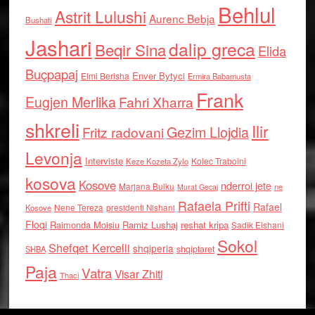
Behlul
Astrit Lulushi
Aurenc Bebja
Bushati
Jashari
dalip greca
Beqir Sina
Elida
Buçpapaj
Enver Bytyci
Elmi Berisha
Ermira Babamusta
Frank
Eugjen Merlika
Fahri Xharra
shkreli
Ilir
Gezim Llojdia
Fritz radovani
Levonja
Interviste
Kolec Traboini
Keze Kozeta Zylo
kosova
Kosove
nderroi jete
Marjana Bulku
ne
Murat Gecaj
Rafaela Prifti
Rafael
Nene Tereza
Kosove
presidenti Nishani
Floqi
Raimonda Moisiu
Ramiz Lushaj
reshat kripa
Sadik Elshani
Sokol
Shefqet Kercelli
shqiperia
shqiptaret
SHBA
Paja
Vatra
Visar Zhiti
Thaci