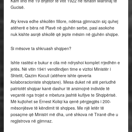
Kam lind më 19 dhjetor të vitit 1922 në fshatin Martinaj të
Gucisë.
Aty kreva edhe shkollën fillore, ndërsa gjimnazin siç quhej
atëherë e bëra në Plavë në gjuhën serbe, pasi asokohe
nuk kishte asnjë shkollë që jepte mësim në gjuhën shqipe.
Si mësove ta shkruash shqipen?
Ishte rastësi e bukur e cila më ndryshoi komplet rrjedhën e
jetës. Në vitin 1941 vendlindjen time e vizitoi Ministër i
Shtetit, Qazim Koculi (atëhere ishte qeveria
kolaboracioniste shqiptare). Mesa duket në atë periudhë
patriotët shqipar kanë dashur të arsimojnë individe të
veçantë nga trojet e mbetura jashtë kufijve te Shqipërisë.
Më kujtohet se Ernest Koliqi ka qenë përgjegjës i 200-
mësonjësve të këndimit të shqipes. Me një letër të
posaçme që Ministri më dha, unë shkova në Tiranë dhe u
regjistrova në gjimnaz.