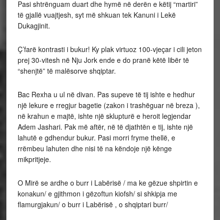
Pasi shtrënguam duart dhe hymë në derën e këtij “martiri”
të gjallë vuajtjesh, syt më shkuan tek Kanuni i Lekë
Dukagjinit.
Ç’farë kontrasti i bukur! Ky plak virtuoz 100-vjeçar i cili jeton
prej 30-vitesh në Nju Jork ende e do pranë këtë libër të
“shenjtë” të malësorve shqiptar.
Bac Rexha u ul në divan. Pas supeve të tij ishte e hedhur
një lekure e rregjur bagetie (zakon i trashëguar në breza ),
në krahun e majtë, ishte një sklupturë e heroit legjendar
Adem Jashari. Pak më aftër, në të djathtën e tij, ishte një
lahutë e gdhendur bukur. Pasi morri fryme thellë, e
rrëmbeu lahuten dhe nisi të na këndoje një kënge
mikpritjeje.
O Mirë se ardhe o burr i Labërisë / ma ke gëzue shpirtin e
konakun/ e gjithmon i gëzoftun kiofsh/ si shkipja me
flamurgjakun/ o burr i Labërisë , o shqiptari burr/