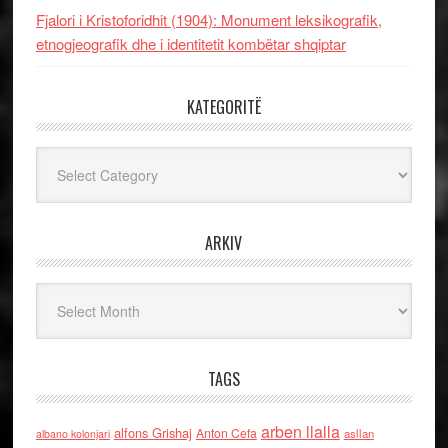
Fjalori i Kristoforidhit (1904): Monument leksikografik,
etnogjeografik dhe i identitetit kombëtar shqiptar
KATEGORITË
Kategoritë
ARKIV
Arkiv
TAGS
arben llalla
alfons Grishaj
Anton Cefa
asllan
albano kolonjari