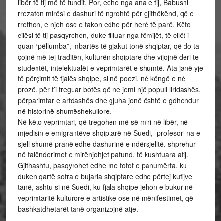
libër të tij më të fundit. Por, edhe nga ana e tij, Babushi
rrezaton mirësi e dashuri të ngrohtë për gjithëkënd, që e
rrethon, e njeh ose e takon edhe për herë të parë. Këto
cilësi të tij pasqyrohen, duke filluar nga fëmijët, të cilët i
quan “pëllumba”, mbartës të gjakut tonë shqiptar, që do ta
çojnë më tej traditën, kulturën shqiptare dhe vijojnë deri te
studentët, intelektualët e veprimtarët e shumtë. Ata janë yje
të përçimit të fjalës shqipe, si në poezi, në këngë e në
prozë, për t’i treguar botës që ne jemi një popull liridashës,
përparimtar e artdashës dhe gjuha jonë është e gdhendur
në historinë shumëshekullore.
Në këto veprimtari, që tregohen më së miri në libër, në
mjedisin e emigrantëve shqiptarë në Suedi, profesori na e
sjell shumë pranë edhe dashurinë e ndërsjelltë, shprehur
në falënderimet e mirënjohjet pafund, të kushtuara atij.
Gjithashtu, pasqyrohet edhe me fotot e panumërta, ku
duken qartë sofra e bujaria shqiptare edhe përtej kufijve
tanë, ashtu si në Suedi, ku fjala shqipe jehon e bukur në
veprimtaritë kulturore e artistike ose në mënifestimet, që
bashkatdhetarët tanë organizojnë atje.