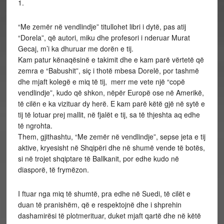
1.
“Me zemër në vendlindje” titullohet libri i dytë, pas atij
“Dorela”, që autori, miku dhe profesori i nderuar Murat
Gecaj, m’i ka dhuruar me dorën e tij.
Kam patur kënaqësinë e takimit dhe e kam parë vërtetë që
zemra e “Babushit”, siç i thotë mbesa Dorelë, por tashmë
dhe mjaft kolegë e miq të tij, merr me vete një “copë
vendlindje”, kudo që shkon, nëpër Europë ose në Amerikë,
të cilën e ka vizituar dy herë. E kam parë këtë gjë në sytë e
tij të lotuar prej mallit, në fjalët e tij, sa të thjeshta aq edhe
të ngrohta.
Them, gjithashtu, “Me zemër në vendlindje”, sepse jeta e tij
aktive, kryesisht në Shqipëri dhe në shumë vende të botës,
si në trojet shqiptare të Ballkanit, por edhe kudo në
diasporë, të frymëzon.
I ftuar nga miq të shumtë, pra edhe në Suedi, të cilët e
duan të pranishëm, që e respektojnë dhe i shprehin
dashamirësi të plotmerituar, duket mjaft qartë dhe në këtë