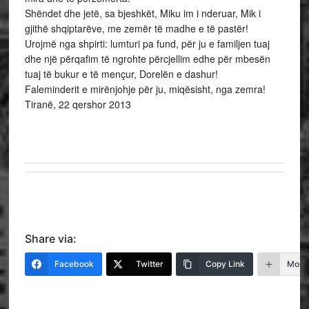
Shëndet dhe jetë, sa bjeshkët, Miku im i nderuar, Mik i
gjithë shqiptarëve, me zemër të madhe e të pastër!
Urojmë nga shpirti: lumturi pa fund, për ju e familjen tuaj
dhe një përqafim të ngrohte përcjellim edhe për mbesën
tuaj të bukur e të mençur, Dorelën e dashur!
Faleminderit e mirënjohje për ju, miqësisht, nga zemra!
Tiranë, 22 qershor 2013
Share via:
Facebook
Twitter
Copy Link
More