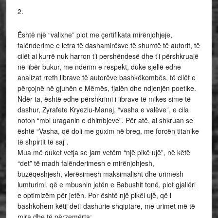
2.
Është një “valixhe” plot me çertifikata mirënjohjeje,
falënderime e letra të dashamirësve të shumtë të autorit, të
cilët ai kurrë nuk harron t’i pershëndesë dhe t’i përshkruajë
në libër bukur, me nderim e respekt, duke sjellë edhe
analizat rreth librave të autorëve bashkëkombës, të cilët e
përçojnë në gjuhën e Mëmës, fjalën dhe ndjenjën poetike.
Ndër ta, është edhe përshkrimi i librave të mikes sime të
dashur, Zyrafete Kryeziu-Manaj, “vasha e valëve”, e cila
noton “mbi uraganin e dhimbjeve”. Për atë, ai shkruan se
është “Vasha, që doli me guxim në breg, me forcën titanike
të shpirtit të saj”.
Mua më duket vetja se jam vetëm “një pikë ujë”, në këtë
“det” të madh falënderimesh e mirënjohjesh,
buzëqeshjesh, vlerësimesh maksimalisht dhe urimesh
lumturimi, që e mbushin jetën e Babushit tonë, plot gjallëri
e optimizëm për jetën. Por është një pikël ujë, që i
bashkohem këtij deti-dashurie shqiptare, me urimet më të
mira dhe të përzemërta: