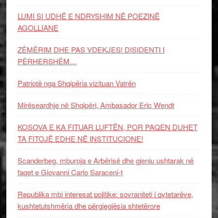
LUMI SI UDHË E NDRYSHIM NË POEZINË
AGOLLIANE
ZËMËRIM DHE PAS VDEKJES! DISIDENTI I
PËRHERSHËM…
Patriotë nga Shqipëria vizituan Vatrën
Mirëseardhje në Shqipëri, Ambasador Eric Wendt
KOSOVA E KA FITUAR LUFTËN, POR PAQEN DUHET
TA FITOJË EDHE NË INSTITUCIONE!
Scanderbeg, mburoja e Arbërisë dhe gjeniu ushtarak në
faqet e Giovanni Carlo Saraceni-t
Republika mbi interesat politike: sovraniteti i qytetarëve,
kushtetutshmëria dhe përgjegjësia shtetërore