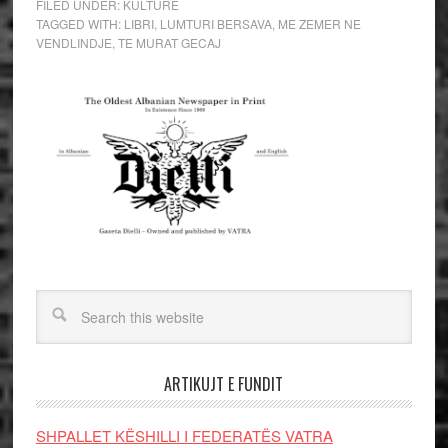
FILED UNDER:
KULTURE
TAGGED WITH:
LIBRI
,
LUMTURI BERSAVA
,
ME ZEMER NE
VENDLINDJE
,
TE MURAT GECAJ
ARTIKUJT E FUNDIT
SHPALLET KËSHILLI I FEDERATËS VATRA