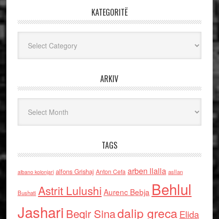
KATEGORITË
Kategoritë
ARKIV
Arkiv
TAGS
arben llalla
alfons Grishaj
Anton Cefa
asllan
albano kolonjari
Behlul
Astrit Lulushi
Aurenc Bebja
Bushati
Jashari
dalip greca
Beqir Sina
Elida