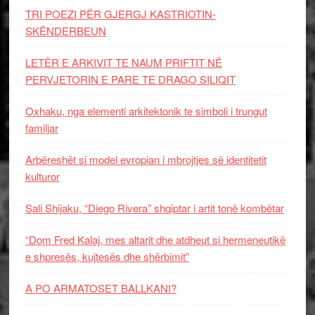
TRI POEZI PËR GJERGJ KASTRIOTIN-
SKËNDERBEUN
LETËR E ARKIVIT TE NAUM PRIFTIT NË
PERVJETORIN E PARE TE DRAGO SILIQIT
Oxhaku, nga elementi arkitektonik te simboli i trungut
familjar
Arbëreshët si model evropian i mbrojtjes së identitetit
kulturor
Sali Shijaku, “Diego Rivera” shqiptar i artit tonë kombëtar
“Dom Fred Kalaj, mes altarit dhe atdheut si hermeneutikë
e shpresës, kujtesës dhe shërbimit”
A PO ARMATOSET BALLKANI?