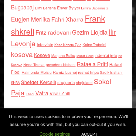
Buçpapaj
Enver Bytyci
Elmi Berisha
Ermira Babamusta
Frank
Eugjen Merlika
Fahri Xharra
shkreli
Ilir
Gezim Llojdia
Fritz radovani
Levonja
Interviste
Kolec Traboini
Keze Kozeta Zylo
kosova
Kosove
nderroi jete
Marjana Bulku
ne
Murat Gecaj
Rafaela Prifti
Rafael
Nene Tereza
Kosove
presidenti Nishani
Floqi
Raimonda Moisiu
Ramiz Lushaj
reshat kripa
Sadik Elshani
Sokol
Shefqet Kercelli
shqiperia
shqiptaret
SHBA
Paja
Vatra
Visar Zhiti
Thaci
This website uses cookies to improve your experience. We'll
assume you're ok with this, but you can opt-out if you wish.
Cookie settings
Log in
ACCEPT