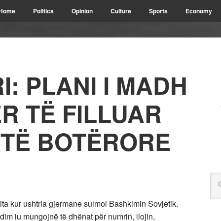
Home
Politics
Opinion
Culture
Sports
Economy
: PLANI I MADH
ËR TË FILLUAR
YTË BOTËRORE
a kur ushtria gjermane sulmoi Bashkimin Sovjetik.
im iu mungojnë të dhënat për numrin, llojin,