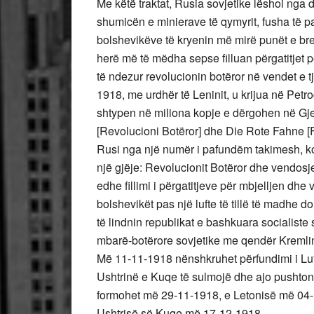
Me këtë traktat, Rusia sovjetike lëshoi nga 
shumicën e minierave të qymyrit, fusha të pa
bolshevikëve të kryenin më mirë punët e b
herë më të mëdha sepse filluan përgatitjet 
të ndezur revolucionin botëror në vendet e t
1918, me urdhër të Leninit, u krijua në Pe
shtypen në miliona kopje e dërgohen në Gjer
[Revolucioni Botëror] dhe Die Rote Fahne [F
Rusi nga një numër i pafundëm takimesh, k
një gjëje: Revolucionit Botëror dhe vendosj
edhe fillimi i përgatitjeve për mbjelljen dhe 
bolshevikët pas një lufte të tillë të madhe d
të lindnin republikat e bashkuara socialiste 
mbarë-botërore sovjetike me qendër Kremlin
Më 11-11-1918 nënshkruhet përfundimi i Luf
Ushtrinë e Kuqe të sulmojë dhe ajo pushton
formohet më 29-11-1918, e Letonisë më 04-
Ushtrisë së Kuqe më 17-12-1918