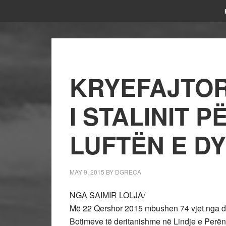
KRYEFAJTORI
I STALINIT P
LUFTËN E D
MAY 9, 2015
BY
DGRECA
NGA SAIMIR LOLJA/
Më 22 Qershor 2015 mbushen 74 vjet nga dit
Botimeve të deritanishme në Lindje e Perënd