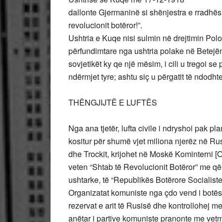
dallonte Gjermaninë si shënjestra e rradhës
revolucionit botëror!”.
Ushtria e Kuqe nisi sulmin në drejtimin Pol
përfundimtare nga ushtria polake në Betejë
sovjetikët ky qe një mësim, i cili u tregoi s
ndërmjet tyre; ashtu siç u përgatit të ndodht
THËNGJIJTË E LUFTËS
Nga ana tjetër, lufta civile i ndryshoi pak p
kositur për shumë vjet miliona njerëz në Rus
dhe Trockit, krijohet në Moskë Kominterni [O
veten “Shtab të Revolucionit Botëror” me qël
ushtarke, të “Republikës Botërore Socialiste
Organizatat komuniste nga çdo vend i botës iu
rezervat e arit të Rusisë dhe kontrollohej 
anëtar i partive komuniste pranonte me vetm