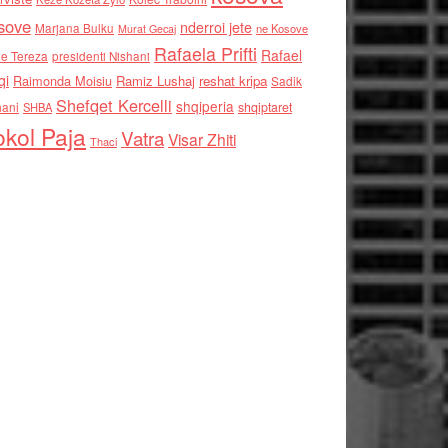
sove
nderroi jete
Marjana Bulku
ne Kosove
Murat Gecaj
Rafaela Prifti
Rafael
e Tereza
presidenti Nishani
qi
Raimonda Moisiu
Ramiz Lushaj
reshat kripa
Sadik
Shefqet Kercelli
shqiperia
hani
shqiptaret
SHBA
kol Paja
Vatra
Visar Zhiti
Thaci