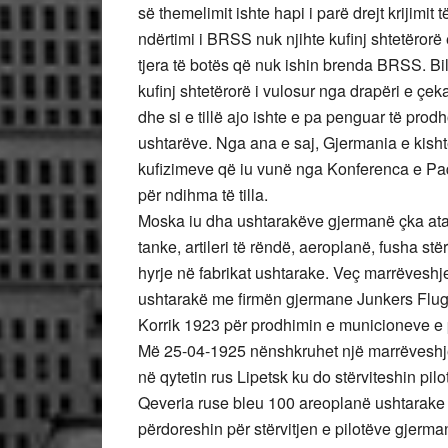
së themelimit ishte hapi i parë drejt krijimi
ndërtimi i BRSS nuk njihte kufinj shtetërorë
tjera të botës që nuk ishin brenda BRSS. Bi
kufinj shtetërorë i vulosur nga drapëri e çe
dhe si e tillë ajo ishte e pa penguar të pro
ushtarëve. Nga ana e saj, Gjermania e kishte
kufizimeve që iu vunë nga Konferenca e Paq
për ndihma të tilla.
Moska iu dha ushtarakëve gjermanë çka ata i
tanke, artileri të rëndë, aeroplanë, fusha st
hyrje në fabrikat ushtarake. Veç marrëvesh
ushtarakë me firmën gjermane Junkers Flugz
Korrik 1923 për prodhimin e municioneve e p
Më 25-04-1925 nënshkruhet një marrëveshje 
në qytetin rus Lipetsk ku do stërviteshin pi
Qeveria ruse bleu 100 areoplanë ushtarake D
përdoreshin për stërvitjen e pilotëve gjerma