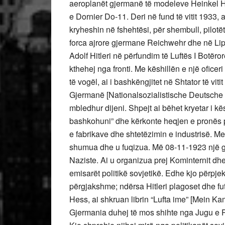
aeroplanët gjermanë të modeleve Heinkel H
e Dornier Do-11. Deri në fund të vitit 1933, 
kryheshin në fshehtësi, për shembull, pilotët
forca ajrore gjermane Reichwehr dhe në Lip
Adolf Hitleri në përfundim të Luftës I Botëror
kthehej nga fronti. Me këshillën e një oficer
të vogël, ai i bashkëngjitet në Shtator të vi
Gjermanë [Nationalsozialistische Deutsche Ar
mbledhur dijeni. Shpejt ai bëhet kryetar i kës
bashkohuni” dhe kërkonte heqjen e pronës p
e fabrikave dhe shtetëzimin e industrisë. Me
shumua dhe u fuqizua. Më 08-11-1923 një gr
Naziste. Ai u organizua prej Kominternit dhe
emisarët politikë sovjetikë. Edhe kjo përpje
përgjakshme; ndërsa Hitleri plagoset dhe f
Hess, ai shkruan librin “Lufta ime” [Mein Kam
Gjermania duhej të mos shihte nga Jugu e Per