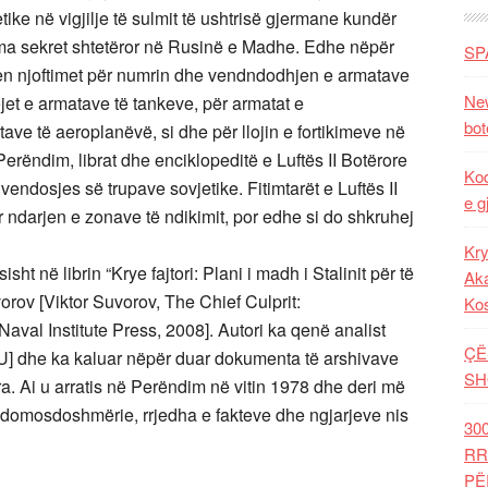
ke në vigjilje të sulmit të ushtrisë gjermane kundër
oma sekret shtetëror në Rusinë e Madhe. Edhe nëpër
SP
en njoftimet për numrin dhe vendndodhjen e armatave
New
jet e armatave të tankeve, për armatat e
bot
ave të aeroplanëvë, si dhe për llojin e fortikimeve në
erëndim, librat dhe enciklopeditë e Luftës II Botërore
Kod
 vendosjes së trupave sovjetike. Fitimtarët e Luftës II
e g
 ndarjen e zonave të ndikimit, por edhe si do shkruhej
Kry
t në librin “Krye fajtori: Plani i madh i Stalinit për të
Aka
uvorov [Viktor Suvorov, The Chief Culprit:
Ko
Naval Institute Press, 2008]. Autori ka qenë analist
ÇË
RU] dhe ka kaluar nëpër duar dokumenta të arshivave
SH
ra. Ai u arratis në Perëndim në vitin 1978 dhe deri më
ye domosdoshmërie, rrjedha e fakteve dhe ngjarjeve nis
30
RR
PË