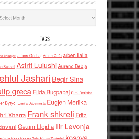
iv
TAGS
arben llalla
alfons Grishaj
Anton Cefa
no kolonjari
Astrit Lulushi
Aurenc Bebja
an Bushati
ehlul Jashari
Beqir Sina
alip greca
Elida Buçpapaj
Elmi Berisha
Eugjen Merlika
er Bytyci
Ermira Babamusta
Frank shkreli
hri Xharra
Fritz
Ilir Levonja
Gezim Llojdia
dovani
kosova
rviste
Kolec Traboini
Keze Kozeta Zylo