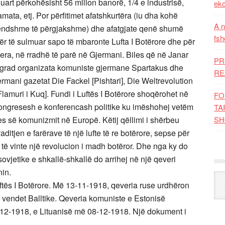
duart përkohësisht 56 milion banorë, 1/4 e industrisë,
eko
mata, etj. Por përfitimet afatshkurtëra (iu dha kohë
A n
rendshme të përgjakshme) dhe afatgjate qenë shumë
fsh
për të sulmuar sapo të mbaronte Lufta I Botërore dhe për
jera, në rradhë të parë në Gjermani. Biles që në Janar
PR
trograd organizata komuniste gjermane Spartakus dhe
RE
mani gazetat Die Fackel [Pishtari], Die Weltrevolution
lamuri i Kuq]. Fundi i Luftës I Botërore shoqërohet në
FO
ongresesh e konferencash politike ku imëshohej vetëm
TA
es së komunizmit në Europë. Këtij qëllimi i shërbeu
SH
vaditjen e farërave të një lufte të re botërore, sepse për
o të vinte një revolucion i madh botëror. Dhe nga ky do
sovjetike e shkallë-shkallë do arrihej në një qeveri
in.
Kat
tës I Botërore. Më 13-11-1918, qeveria ruse urdhëron
 vendet Balltike. Qeveria komuniste e Estonisë
12-1918, e Lituanisë më 08-12-1918. Një dokument i