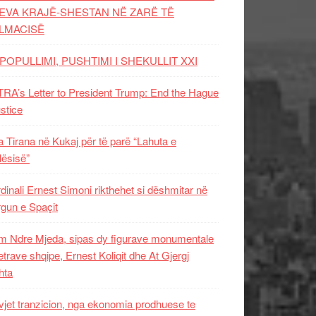
EVA KRAJË-SHESTAN NË ZARË TË
LMACISË
POPULLIMI, PUSHTIMI I SHEKULLIT XXI
RA’s Letter to President Trump: End the Hague
ustice
 Tirana në Kukaj për të parë “Lahuta e
ësisë”
dinali Ernest Simoni rikthehet si dëshmitar në
gun e Spaçit
 Ndre Mjeda, sipas dy figurave monumentale
letrave shqipe, Ernest Koliqit dhe At Gjergj
hta
vjet tranzicion, nga ekonomia prodhuese te