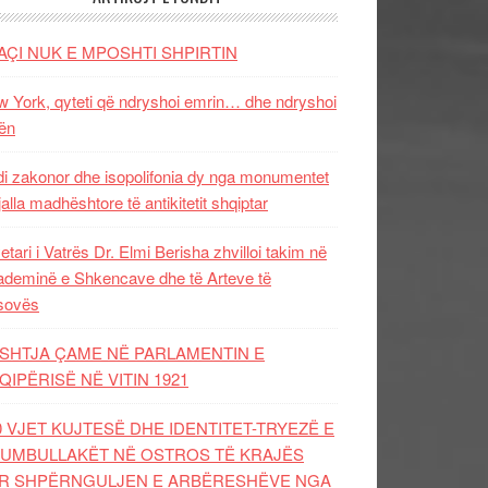
AÇI NUK E MPOSHTI SHPIRTIN
 York, qyteti që ndryshoi emrin… dhe ndryshoi
ën
i zakonor dhe isopolifonia dy nga monumentet
jalla madhështore të antikitetit shqiptar
etari i Vatrës Dr. Elmi Berisha zhvilloi takim në
deminë e Shkencave dhe të Arteve të
sovës
SHTJA ÇAME NË PARLAMENTIN E
QIPËRISË NË VITIN 1921
0 VJET KUJTESË DHE IDENTITET-TRYEZË E
UMBULLAKËT NË OSTROS TË KRAJËS
R SHPËRNGULJEN E ARBËRESHËVE NGA