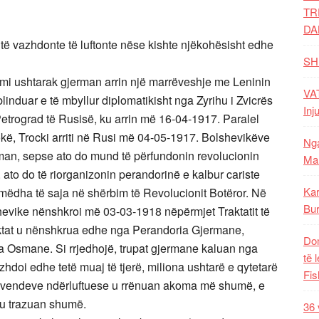
TR
DA
të vazhdonte të luftonte nëse kishte njëkohësisht edhe
SH
imi ushtarak gjerman arrin një marrëveshje me Leninin
VAT
linduar e të mbyllur diplomatikisht nga Zyrihu i Zvicrës
Inj
etrograd të Rusisë, ku arrin më 16-04-1917. Paralel
ë, Trocki arriti në Rusi më 04-05-1917. Bolshevikëve
Nga
rman, sepse ato do mund të përfundonin revolucionin
Mal
ato do të riorganizonin perandorinë e kalbur cariste
Kar
 mëdha të saja në shërbim të Revolucionit Botëror. Në
Bur
evike nënshkroi më 03-03-1918 nëpërmjet Traktatit të
traktat u nënshkrua edhe nga Perandoria Gjermane,
Dom
a Osmane. Si rrjedhojë, trupat gjermane kaluan nga
të 
azhdoi edhe tetë muaj të tjerë, miliona ushtarë e qytetarë
Fis
 vendeve ndërluftuese u rrënuan akoma më shumë, e
e u trazuan shumë.
36 