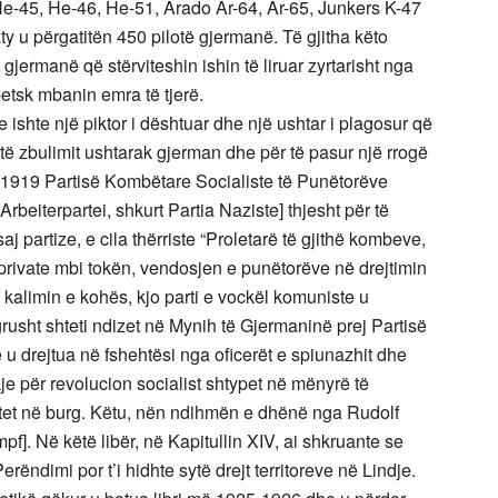
e-45, He-46, He-51, Arado Ar-64, Ar-65, Junkers K-47
aty u përgatitën 450 pilotë gjermanë. Të gjitha këto
 gjermanë që stërviteshin ishin të liruar zyrtarisht nga
etsk mbanin emra të tjerë.
e ishte një piktor i dështuar dhe një ushtar i plagosur që
i të zbulimit ushtarak gjerman dhe për të pasur një rrogë
tit 1919 Partisë Kombëtare Socialiste të Punëtorëve
beiterpartei, shkurt Partia Naziste] thjesht për të
aj partize, e cila thërriste “Proletarë të gjithë kombeve,
rivate mbi tokën, vendosjen e punëtorëve në drejtimin
 kalimin e kohës, kjo parti e vockël komuniste u
usht shteti ndizet në Mynih të Gjermaninë prej Partisë
 u drejtua në fshehtësi nga oficerët e spiunazhit dhe
kje për revolucion socialist shtypet në mënyrë të
utet në burg. Këtu, nën ndihmën e dhënë nga Rudolf
pf]. Në këtë libër, në Kapitullin XIV, ai shkruante se
ëndimi por t’i hidhte sytë drejt territoreve në Lindje.