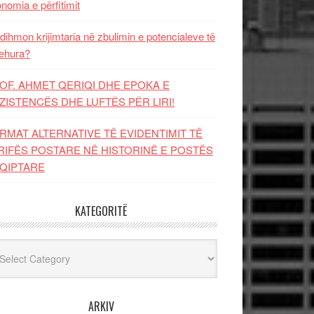
nomia e përfitimit
dihmon krijimtaria në zbulimin e potencialeve të
ehura?
OF. AHMET QERIQI DHE EPOKA E
ZISTENCЁS DHE LUFTЁS PЁR LIRI!
RMAT ALTERNATIVE TË EVIDENTIMIT TË
RIFËS POSTARE NË HISTORINË E POSTËS
QIPTARE
KATEGORITË
egoritë
ARKIV