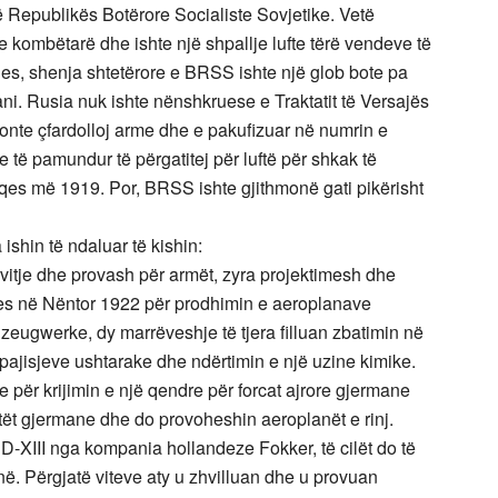
t të Republikës Botërore Socialiste Sovjetike. Vetë
 e kombëtarë dhe ishte një shpallje lufte tërë vendeve të
les, shenja shtetërore e BRSS ishte një glob bote pa
kani. Rusia nuk ishte nënshkruese e Traktatit të Versajës
dhonte çfardolloj arme dhe e pakufizuar në numrin e
 të pamundur të përgatitej për luftë për shkak të
es më 1919. Por, BRSS ishte gjithmonë gati pikërisht
shin të ndaluar të kishin:
ërvitje dhe provash për armët, zyra projektimesh dhe
jes në Nëntor 1922 për prodhimin e aeroplanave
eugwerke, dy marrëveshje të tjera filluan zbatimin në
ajisjeve ushtarake dhe ndërtimin e një uzine kimike.
për krijimin e një qendre për forcat ajrore gjermane
lotët gjermane dhe do provoheshin aeroplanët e rinj.
-XIII nga kompania hollandeze Fokker, të cilët do të
në. Përgjatë viteve aty u zhvilluan dhe u provuan