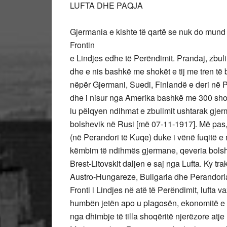
LUFTA DHE PAQJA
Gjermania e kishte të qartë se nuk do mund 
Frontin
e Lindjes edhe të Perëndimit. Prandaj, zbul
dhe e nis bashkë me shokët e tij me tren të b
nëpër Gjermani, Suedi, Finlandë e deri në P
dhe i nisur nga Amerika bashkë me 300 shok
iu pëlqyen ndihmat e zbulimit ushtarak gje
bolshevik në Rusi [më 07-11-1917]. Më pas, 
(në Perandori të Kuqe) duke i vënë fuqitë e
këmbim të ndihmës gjermane, qeveria bolsh
Brest-Litovskit daljen e saj nga Lufta. Ky 
Austro-Hungareze, Bullgaria dhe Perandori
Fronti i Lindjes në atë të Perëndimit, lufta v
humbën jetën apo u plagosën, ekonomitë e
nga dhimbje të tilla shoqëritë njerëzore atj