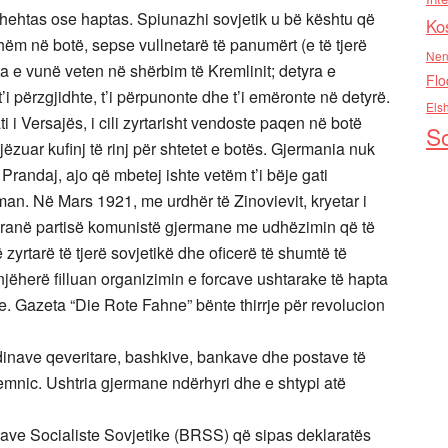
 fshehtas ose haptas. Spiunazhi sovjetik u bë kështu që
Ko
hëm në botë, sepse vullnetarë të panumërt (e të tjerë
Nen
ta e vunë veten në shërbim të Kremlinit; detyra e
Flo
 t’i përzgjidhte, t’i përpunonte dhe t’i emëronte në detyrë.
Els
i Versajës, i cili zyrtarisht vendoste paqen në botë
So
zuar kufinj të rinj për shtetet e botës. Gjermania nuk
 Prandaj, ajo që mbetej ishte vetëm t’i bëje gati
erman. Në Mars 1921, me urdhër të Zinovievit, kryetar i
pranë partisë komunistë gjermane me udhëzimin që të
zyrtarë të tjerë sovjetikë dhe oficerë të shumtë të
enjëherë filluan organizimin e forcave ushtarake të hapta
e. Gazeta “Die Rote Fahne” bënte thirrje për revolucion
dinave qeveritare, bashkive, bankave dhe postave të
mnic. Ushtria gjermane ndërhyri dhe e shtypi atë
ave Socialiste Sovjetike (BRSS) që sipas deklaratës