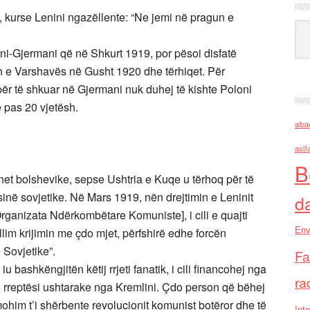
, kurse Lenini ngazëllente: “Ne jemi në pragun e
Ark
oni-Gjermani që në Shkurt 1919, por pësoi disfatë
n e Varshavës në Gusht 1920 dhe tërhiqet. Për
e për të shkuar në Gjermani nuk duhej të kishte Poloni
e pas 20 vjetësh.
alba
asll
B
lanet bolshevike, sepse Ushtria e Kuqe u tërhoq për të
inë sovjetike. Në Mars 1919, nën drejtimin e Leninit
d
rganizata Ndërkombëtare Komuniste], i cili e quajti
Env
lim krijimin me çdo mjet, përfshirë edhe forcën
 Sovjetike”.
Fa
 bashkëngjitën këtij rrjeti fanatik, i cili financohej nga
ra
me rreptësi ushtarake nga Kremlini. Çdo person që bëhej
ohim t’i shërbente revolucionit komunist botëror dhe të
Inte