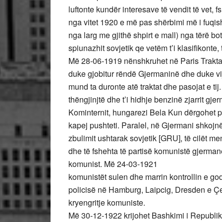
luftonte kundër interesave të vendit të vet,
nga vitet 1920 e më pas shërbimi më i fuqis
nga larg me gjithë shpirt e mall) nga tërë bo
spiunazhit sovjetik qe vetëm t’i klasifikonte,
Më 28-06-1919 nënshkruhet në Paris Traktati 
duke gjobitur rëndë Gjermaninë dhe duke vijë
mund ta duronte atë traktat dhe pasojat e tij.
thëngjinjtë dhe t’i hidhje benzinë zjarrit gj
Kominternit, hungarezi Bela Kun dërgohet 
kapej pushteti. Paralel, në Gjermani shkojnë 
zbulimit ushtarak sovjetik [GRU], të cilët m
dhe të fshehta të partisë komunistë gjerman
komunist. Më 24-03-1921
komunistët sulen dhe marrin kontrollin e go
policisë në Hamburg, Laipcig, Dresden e Çe
kryengritje komuniste.
Më 30-12-1922 krijohet Bashkimi i Republik