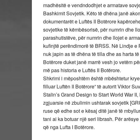
madhësitë e vendndodhjet e armatave sovjeti
Bashkimit Sovjetik. Këto të dhëna janë ak
dokumentarët e Luftës II Botërore kapërceh
sovjetike të këmbësorisë, për numrin dhe llo
parashutistëve, për numrin dhe llojet e armat
kufinjtë perëndimorë të BRSS. Në Lindje e P
nuk japin as të dhëna të tilla dhe as harta të
Botërore duket janë marrë vesh jo vetëm për
më pas historia e Luftës II Botërore.
Shkrimi i mëposhtëm është mbështetur kryesish
filluar Luftën II Botërore” të autorit Viktor S
Stalin’s Grand Design to Start World War II, 
zgjuarsie në zbulimin ushtarak sovjetik [G
ruse që edhe sot e kësaj ditë janë të mbyllu
tani ai ka botuar një seri librash. Për arës
që nga Lufta I Botërore.